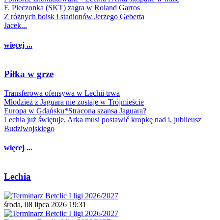
F. Pieczonka (SKT) zagra w Roland Garros
Z różnych boisk i stadionów Jerzego Geberta
Jacek...
więcej ...
Piłka w grze
Transferowa ofensywa w Lechii trwa
Młodzież z Jaguara nie zostaje w Trójmieście
Europa w Gdańsku*Stracona szansa Jaguara?
Lechia już świętuje, Arka musi postawić kropkę nad i, jubileusz
Budziwojskiego
więcej ...
Lechia
środa, 08 lipca 2026 19:31