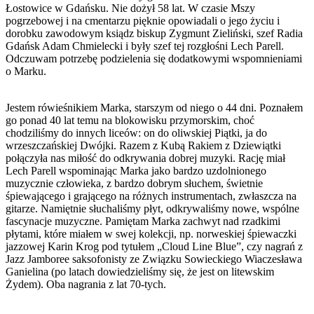
Łostowice w Gdańsku. Nie dożył 58 lat. W czasie Mszy
pogrzebowej i na cmentarzu pięknie opowiadali o jego życiu i
dorobku zawodowym ksiądz biskup Zygmunt Zieliński, szef Radia
Gdańsk Adam Chmielecki i były szef tej rozgłośni Lech Parell.
Odczuwam potrzebę podzielenia się dodatkowymi wspomnieniami
o Marku.
Jestem rówieśnikiem Marka, starszym od niego o 44 dni. Poznałem
go ponad 40 lat temu na blokowisku przymorskim, choć
chodziliśmy do innych liceów: on do oliwskiej Piątki, ja do
wrzeszczańskiej Dwójki. Razem z Kubą Rakiem z Dziewiątki
połączyła nas miłość do odkrywania dobrej muzyki. Rację miał
Lech Parell wspominając Marka jako bardzo uzdolnionego
muzycznie człowieka, z bardzo dobrym słuchem, świetnie
śpiewającego i grającego na różnych instrumentach, zwłaszcza na
gitarze. Namiętnie słuchaliśmy płyt, odkrywaliśmy nowe, wspólne
fascynacje muzyczne. Pamiętam Marka zachwyt nad rzadkimi
płytami, które miałem w swej kolekcji, np. norweskiej śpiewaczki
jazzowej Karin Krog pod tytułem „Cloud Line Blue”, czy nagrań z
Jazz Jamboree saksofonisty ze Związku Sowieckiego Wiaczesława
Ganielina (po latach dowiedzieliśmy się, że jest on litewskim
Żydem). Oba nagrania z lat 70-tych.