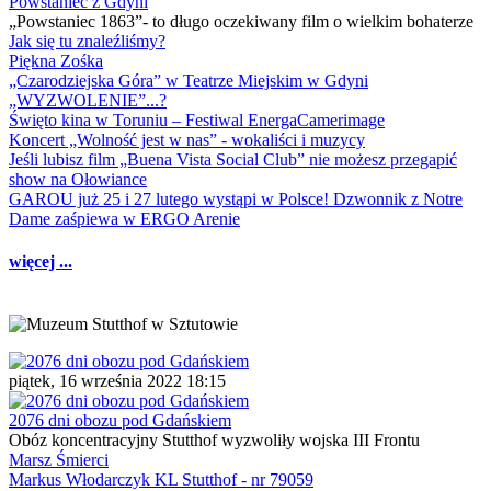
Powstaniec z Gdyni
„Powstaniec 1863”- to długo oczekiwany film o wielkim bohaterze
Jak się tu znaleźliśmy?
Piękna Zośka
„Czarodziejska Góra” w Teatrze Miejskim w Gdyni
„WYZWOLENIE”...?
Święto kina w Toruniu – Festiwal EnergaCamerimage
Koncert „Wolność jest w nas” - wokaliści i muzycy
Jeśli lubisz film „Buena Vista Social Club” nie możesz przegapić
show na Ołowiance
GAROU już 25 i 27 lutego wystąpi w Polsce! Dzwonnik z Notre
Dame zaśpiewa w ERGO Arenie
więcej ...
piątek, 16 września 2022 18:15
2076 dni obozu pod Gdańskiem
Obóz koncentracyjny Stutthof wyzwoliły wojska III Frontu
Marsz Śmierci
Markus Włodarczyk KL Stutthof - nr 79059