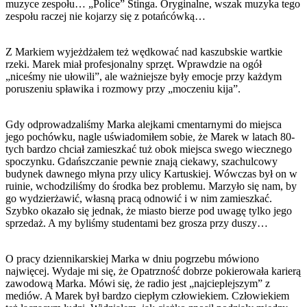
muzyce zespołu… „Police” Stinga. Oryginalne, wszak muzyka tego
zespołu raczej nie kojarzy się z potańcówką…
Z Markiem wyjeżdżałem też wędkować nad kaszubskie wartkie
rzeki. Marek miał profesjonalny sprzęt. Wprawdzie na ogół
„niceśmy nie ułowili”, ale ważniejsze były emocje przy każdym
poruszeniu spławika i rozmowy przy „moczeniu kija”.
Gdy odprowadzaliśmy Marka alejkami cmentarnymi do miejsca
jego pochówku, nagle uświadomiłem sobie, że Marek w latach 80-
tych bardzo chciał zamieszkać tuż obok miejsca swego wiecznego
spoczynku. Gdańszczanie pewnie znają ciekawy, szachulcowy
budynek dawnego młyna przy ulicy Kartuskiej. Wówczas był on w
ruinie, wchodziliśmy do środka bez problemu. Marzyło się nam, by
go wydzierżawić, własną pracą odnowić i w nim zamieszkać.
Szybko okazało się jednak, że miasto bierze pod uwagę tylko jego
sprzedaż. A my byliśmy studentami bez grosza przy duszy…
O pracy dziennikarskiej Marka w dniu pogrzebu mówiono
najwięcej. Wydaje mi się, że Opatrzność dobrze pokierowała karierą
zawodową Marka. Mówi się, że radio jest „najcieplejszym” z
mediów. A Marek był bardzo ciepłym człowiekiem. Człowiekiem