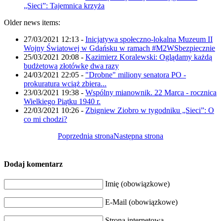
„Sieci”: Tajemnica krzyża
Older news items:
27/03/2021 12:13
-
Inicjatywa społeczno-lokalna Muzeum II
Wojny Światowej w Gdańsku w ramach #M2WSbezpiecznie
25/03/2021 20:08
-
Kazimierz Koralewski: Oglądamy każdą
budżetową złotówkę dwa razy
24/03/2021 22:05
-
"Drobne" miliony senatora PO -
prokuratura wciąż zbiera...
23/03/2021 19:38
-
Wspólny mianownik. 22 Marca - rocznica
Wielkiego Piątku 1940 r.
22/03/2021 10:26
-
Zbigniew Ziobro w tygodniku „Sieci”: O
co mi chodzi?
Poprzednia strona
Następna strona
Dodaj komentarz
Imię (obowiązkowe)
E-Mail (obowiązkowe)
Strona internetowa