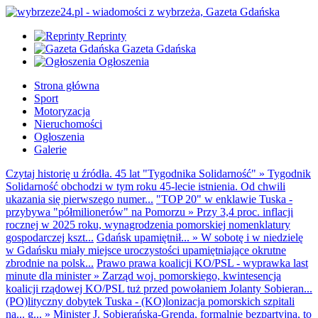
Reprinty
Gazeta Gdańska
Ogłoszenia
Strona główna
Sport
Motoryzacja
Nieruchomości
Ogłoszenia
Galerie
Czytaj historię u źródła. 45 lat "Tygodnika Solidarność"
»
Tygodnik
Solidarność obchodzi w tym roku 45-lecie istnienia. Od chwili
ukazania się pierwszego numer...
"TOP 20" w enklawie Tuska -
przybywa "półmilionerów" na Pomorzu
»
Przy 3,4 proc. inflacji
rocznej w 2025 roku, wynagrodzenia pomorskiej nomenklatury
gospodarczej kszt...
Gdańsk upamiętnił...
»
W sobotę i w niedzielę
w Gdańsku miały miejsce uroczystości upamiętniające okrutne
zbrodnie na polsk...
Prawo prawa koalicji KO/PSL - wyprawka last
minute dla minister
»
Zarząd woj. pomorskiego, kwintesencja
koalicji rządowej KO/PSL tuż przed powołaniem Jolanty Sobieran...
(PO)lityczny dobytek Tuska - (KO)lonizacja pomorskich szpitali
na... g...
»
Minister J. Sobierańska-Grenda, formalnie bezpartyjna, to