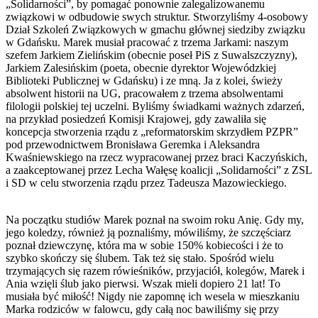
„Solidarności”, by pomagać ponownie zalegalizowanemu
związkowi w odbudowie swych struktur. Stworzyliśmy 4-osobowy
Dział Szkoleń Związkowych w gmachu głównej siedziby związku
w Gdańsku. Marek musiał pracować z trzema Jarkami: naszym
szefem Jarkiem Zielińskim (obecnie poseł PiS z Suwalszczyzny),
Jarkiem Zalesińskim (poeta, obecnie dyrektor Wojewódzkiej
Biblioteki Publicznej w Gdańsku) i ze mną. Ja z kolei, świeży
absolwent historii na UG, pracowałem z trzema absolwentami
filologii polskiej tej uczelni. Byliśmy świadkami ważnych zdarzeń,
na przykład posiedzeń Komisji Krajowej, gdy zawaliła się
koncepcja stworzenia rządu z „reformatorskim skrzydłem PZPR”
pod przewodnictwem Bronisława Geremka i Aleksandra
Kwaśniewskiego na rzecz wypracowanej przez braci Kaczyńskich,
a zaakceptowanej przez Lecha Wałęsę koalicji „Solidarności” z ZSL
i SD w celu stworzenia rządu przez Tadeusza Mazowieckiego.
Na początku studiów Marek poznał na swoim roku Anię. Gdy my,
jego koledzy, również ją poznaliśmy, mówiliśmy, że szczęściarz
poznał dziewczynę, która ma w sobie 150% kobiecości i że to
szybko skończy się ślubem. Tak też się stało. Spośród wielu
trzymających się razem rówieśników, przyjaciół, kolegów, Marek i
Ania wzięli ślub jako pierwsi. Wszak mieli dopiero 21 lat! To
musiała być miłość! Nigdy nie zapomnę ich wesela w mieszkaniu
Marka rodziców w falowcu, gdy całą noc bawiliśmy się przy