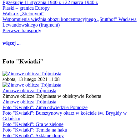
Egzekucje 11 stycznia 1940 r. i 22 marca 1940 r.
Piaski – granica Europy
Walka z „Zielonymi”
Wspomnienia więźnia obozu koncentracyjnego „Stutthof” Wacława
Lewandowskiego (fragment)
Pierwsze transporty
więcej ...
Foto "Kwiatki"
sobota, 13 lutego 2021 11:08
Zimowe oblicza Trójmiasta
Zimowe oblicze Trójmiasta w obiektywie Roberta
Zimowe oblicza Trójmiasta
Foto "Kwiatki": Zima odwiedziła Pomorze
Foto "Kwiatki": Bursztynowy ołtarz w kościele św. Brygidy w
Gdańsku
Foto "Kwiatki": Gra w zielone
Foto "Kwiatki": Temida na haku
Foto "Kwiatki": Szklane domy