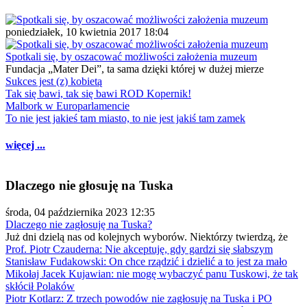
poniedziałek, 10 kwietnia 2017 18:04
Spotkali się, by oszacować możliwości założenia muzeum
Fundacja „Mater Dei”, ta sama dzięki której w dużej mierze
Sukces jest (z) kobietą
Tak się bawi, tak się bawi ROD Kopernik!
Malbork w Europarlamencie
To nie jest jakieś tam miasto, to nie jest jakiś tam zamek
więcej ...
Dlaczego nie głosuję na Tuska
środa, 04 października 2023 12:35
Dlaczego nie zagłosuję na Tuska?
Już dni dzielą nas od kolejnych wyborów. Niektórzy twierdzą, że
Prof. Piotr Czauderna: Nie akceptuję, gdy gardzi się słabszym
Stanisław Fudakowski: On chce rządzić i dzielić a to jest za mało
Mikołaj Jacek Kujawian: nie mogę wybaczyć panu Tuskowi, że tak
skłócił Polaków
Piotr Kotlarz: Z trzech powodów nie zagłosuję na Tuska i PO