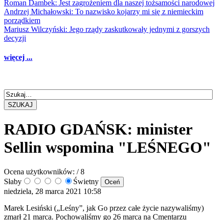
Roman Dambek: Jest zagrożeniem dla naszej tożsamości narodowej
Andrzej Michałowski: To nazwisko kojarzy mi się z niemieckim
porządkiem
Mariusz Wilczyński: Jego rządy zaskutkowały jednymi z gorszych
decyzji
więcej ...
SZUKAJ
RADIO GDAŃSK: minister
Sellin wspomina "LEŚNEGO"
Ocena użytkowników:
/ 8
Słaby
Świetny
niedziela, 28 marca 2021 10:58
Marek Lesiński („Leśny”, jak Go przez całe życie nazywaliśmy)
zmarł 21 marca. Pochowaliśmy go 26 marca na Cmentarzu