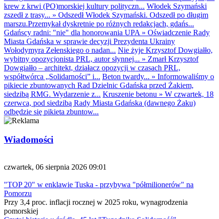
krew z krwi (PO)morskiej kultury polityczn...
Włodek Szymański
zszedł z trasy...
»
Odszedł Włodek Szymański. Odszedł po długim
marszu.Przemykał dyskretnie po różnych redakcjach, gdańs...
Gdańscy radni: "nie" dla honorowania UPA
»
Oświadczenie Rady
Miasta Gdańska w sprawie decyzji Prezydenta Ukrainy
Wołodymyra Zełenskiego o nadan...
Nie żyje Krzysztof Dowgiałło,
wybitny opozycjonista PRL, autor słynnej...
»
Zmarł Krzysztof
Dowgiałło – architekt, działacz opozycji w czasach PRL,
współtwórca „Solidarności” i...
Beton twardy...
»
Informowaliśmy o
pikiecie zbuntowanych Rad Dzielnic Gdańska przed Żakiem,
siedzibą RMG. Wydarzenie z...
Kruszenie betonu
»
W czwartek, 18
czerwca, pod siedzibą Rady Miasta Gdańska (dawnego Żaku)
odbędzie się pikieta zbuntow...
Wiadomości
czwartek, 06 sierpnia 2026 09:01
"TOP 20" w enklawie Tuska - przybywa "półmilionerów" na
Pomorzu
Przy 3,4 proc. inflacji rocznej w 2025 roku, wynagrodzenia
pomorskiej