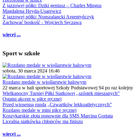
Z jazzowej półki: Dziki geniusz – Charles Mingus
Magdalena Heyda-Usarewicz
Z jazzowej półki: Nonszalancki Argentyńczyk
Zachować boskość - Wojciech Sęczawa
więcej ...
Sport w szkole
sobota, 30 marca 2024 16:46
Rozdano medale w wioślarstwie halowym
22 marca w hali sportowej Szkoły Podstawowej 94 po raz kolejny
Wielkanocny Turniej Piłki Siatkowej ,,szóstek mieszanych”
Ostatni akcent w piłce ręcznej
Przed wiosenną rundą „Czwartków lekkoatletycznych”
Rozdano medale w mini piłce ręcznej
Koszykarskie złota ponownie dla SMS Marcina Gortata
Licealna siatkówka chłopców ma finiszu
więcej ...