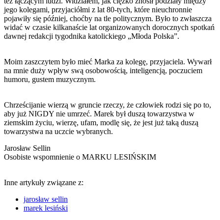
też łączącym ludzi. Widziałem, jak ciężko znosił podziały między
jego kolegami, przyjaciółmi z lat 80-tych, które nieuchronnie
pojawiły się później, choćby na tle politycznym. Było to zwłaszcza
widać w czasie kilkanaście lat organizowanych dorocznych spotkań
dawnej redakcji tygodnika katolickiego „Młoda Polska”.
Moim zaszczytem było mieć Marka za kolegę, przyjaciela. Wywarł
na mnie duży wpływ swą osobowością, inteligencją, poczuciem
humoru, gustem muzycznym.
Chrześcijanie wierzą w gruncie rzeczy, że człowiek rodzi się po to,
aby już NIGDY nie umrzeć. Marek był duszą towarzystwa w
ziemskim życiu, wierzę, ufam, modlę się, że jest już taką duszą
towarzystwa na uczcie wybranych.
Jarosław Sellin
Osobiste wspomnienie o MARKU LESIŃSKIM
Inne artykuły związane z:
jarosław sellin
marek lesiński