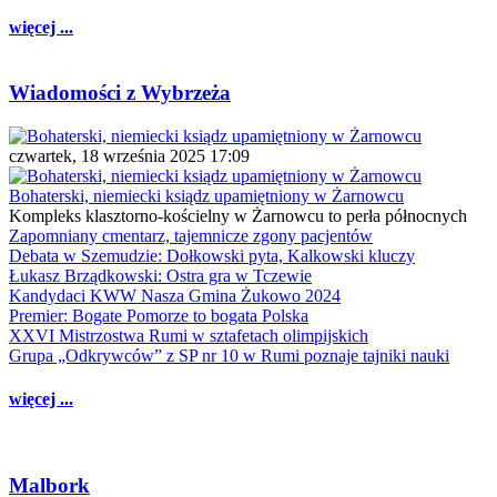
więcej ...
Wiadomości z Wybrzeża
czwartek, 18 września 2025 17:09
Bohaterski, niemiecki ksiądz upamiętniony w Żarnowcu
Kompleks klasztorno-kościelny w Żarnowcu to perła północnych
Zapomniany cmentarz, tajemnicze zgony pacjentów
Debata w Szemudzie: Dołkowski pyta, Kalkowski kluczy
Łukasz Brządkowski: Ostra gra w Tczewie
Kandydaci KWW Nasza Gmina Żukowo 2024
Premier: Bogate Pomorze to bogata Polska
XXVI Mistrzostwa Rumi w sztafetach olimpijskich
Grupa „Odkrywców” z SP nr 10 w Rumi poznaje tajniki nauki
więcej ...
Malbork