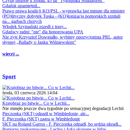
Czytaj historię u źródła. 45 lat "Tygodnika Solidarność"
Gdańsk upamiętnił...
Prawo prawa koalicji KO/PSL - wyprawka last minute dla minister
(PO)lityczny dobytek Tuska - (KO)lonizacja pomorskich szpitali
na... garbach chorych
Włodek Szymański zszedł z trasy...
Gdańscy radni: "nie" dla honorowania UPA
Nie żyje Krzysztof Dowgiałło, wybitny opozycjonista PRL, autor
słynnej „Ballady o Janku Wiśniewskim”
więcej ...
Sport
środa, 03 czerwca 2026 14:04
Krajobraz po bitwie... Co w Lechii...
Nie minęło jeszcze dwa tygodnie po sensacyjnej degradacji Lechii
Pieczonka (SKT) odpadł w Wimbledonie, ale...
F. Pieczonka (SKT) zagra w Wimbledonie
SKT na Roland Garros - F. Pieczonka odpadł, bo sędzia ukradł...
Pomorze znokautowane - Lechia i Arka skopane w lidze