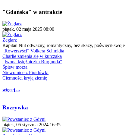
"Gdańska" w antrakcie
piątek, 02 maja 2025 08:00
Żeglarz
Kapitan Nut odważny, romantyczny, bez skazy, poświęcił swoje
„Rowerzyści” Volkera Schmidta
Charlie zmienia się w kurczaka
„Iwona księżniczka Burgunda”
Śpiew morza
Niewolnice z Pipidówki
Ciemności kryją ziemię
więcej ...
Rozrywka
piątek, 05 stycznia 2024 16:35