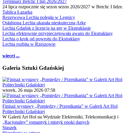
Terminarz Betclic I ligi 2026/2027
24 lipca rozpocznie się sezon sezon 2026/2027 w Betclic I lidze.
Tablica Łazarka
Rezerwowa Lechia poległa w Legnicy
Osłabiona Lechia ukarała nieskuteczną Arkę
Lechia Gdańsk z licencją na grę w Ekstraklasie
Lechia efektownie przypieczętowała awans do Ekstraklasy
Lechia o krok od powrotu do Ekstraklasy
Lechia rozbita w Rzeszowie
więcej ...
Galeria Sztuki Gdańskiej
wtorek, 26 maja 2026 07:58
Finisaż wystawy „Pomiędzy / Przenikania” w Galerii Art Hol
Politechniki Gdańskiej
W Galerii Art Hol na Wydziale Elektroniki, Telekomunikacji i
„Racjonalny” romantyk i mistyk epoki danych
Staszek
Hierofonia w sztuce