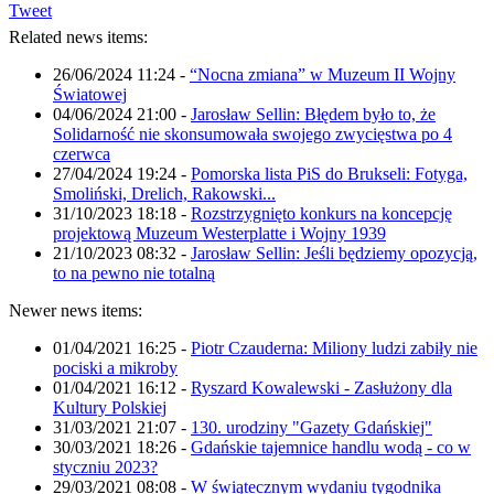
Tweet
Related news items:
26/06/2024 11:24
-
“Nocna zmiana” w Muzeum II Wojny
Światowej
04/06/2024 21:00
-
Jarosław Sellin: Błędem było to, że
Solidarność nie skonsumowała swojego zwycięstwa po 4
czerwca
27/04/2024 19:24
-
Pomorska lista PiS do Brukseli: Fotyga,
Smoliński, Drelich, Rakowski...
31/10/2023 18:18
-
Rozstrzygnięto konkurs na koncepcję
projektową Muzeum Westerplatte i Wojny 1939
21/10/2023 08:32
-
Jarosław Sellin: Jeśli będziemy opozycją,
to na pewno nie totalną
Newer news items:
01/04/2021 16:25
-
Piotr Czauderna: Miliony ludzi zabiły nie
pociski a mikroby
01/04/2021 16:12
-
Ryszard Kowalewski - Zasłużony dla
Kultury Polskiej
31/03/2021 21:07
-
130. urodziny "Gazety Gdańskiej"
30/03/2021 18:26
-
Gdańskie tajemnice handlu wodą - co w
styczniu 2023?
29/03/2021 08:08
-
W świątecznym wydaniu tygodnika