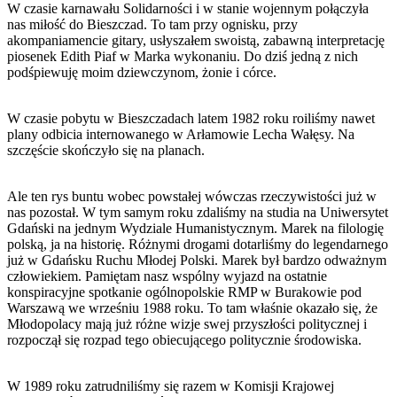
W czasie karnawału Solidarności i w stanie wojennym połączyła
nas miłość do Bieszczad. To tam przy ognisku, przy
akompaniamencie gitary, usłyszałem swoistą, zabawną interpretację
piosenek Edith Piaf w Marka wykonaniu. Do dziś jedną z nich
podśpiewuję moim dziewczynom, żonie i córce.
W czasie pobytu w Bieszczadach latem 1982 roku roiliśmy nawet
plany odbicia internowanego w Arłamowie Lecha Wałęsy. Na
szczęście skończyło się na planach.
Ale ten rys buntu wobec powstałej wówczas rzeczywistości już w
nas pozostał. W tym samym roku zdaliśmy na studia na Uniwersytet
Gdański na jednym Wydziale Humanistycznym. Marek na filologię
polską, ja na historię. Różnymi drogami dotarliśmy do legendarnego
już w Gdańsku Ruchu Młodej Polski. Marek był bardzo odważnym
człowiekiem. Pamiętam nasz wspólny wyjazd na ostatnie
konspiracyjne spotkanie ogólnopolskie RMP w Burakowie pod
Warszawą we wrześniu 1988 roku. To tam właśnie okazało się, że
Młodopolacy mają już różne wizje swej przyszłości politycznej i
rozpoczął się rozpad tego obiecującego politycznie środowiska.
W 1989 roku zatrudniliśmy się razem w Komisji Krajowej