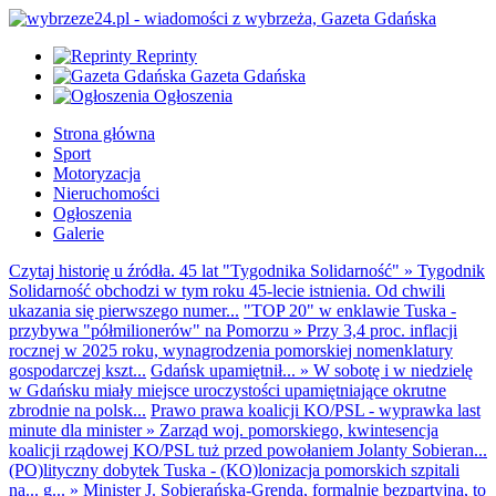
Reprinty
Gazeta Gdańska
Ogłoszenia
Strona główna
Sport
Motoryzacja
Nieruchomości
Ogłoszenia
Galerie
Czytaj historię u źródła. 45 lat "Tygodnika Solidarność"
»
Tygodnik
Solidarność obchodzi w tym roku 45-lecie istnienia. Od chwili
ukazania się pierwszego numer...
"TOP 20" w enklawie Tuska -
przybywa "półmilionerów" na Pomorzu
»
Przy 3,4 proc. inflacji
rocznej w 2025 roku, wynagrodzenia pomorskiej nomenklatury
gospodarczej kszt...
Gdańsk upamiętnił...
»
W sobotę i w niedzielę
w Gdańsku miały miejsce uroczystości upamiętniające okrutne
zbrodnie na polsk...
Prawo prawa koalicji KO/PSL - wyprawka last
minute dla minister
»
Zarząd woj. pomorskiego, kwintesencja
koalicji rządowej KO/PSL tuż przed powołaniem Jolanty Sobieran...
(PO)lityczny dobytek Tuska - (KO)lonizacja pomorskich szpitali
na... g...
»
Minister J. Sobierańska-Grenda, formalnie bezpartyjna, to