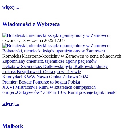
więcej ...
Wiadomości z Wybrzeża
czwartek, 18 września 2025 17:09
Bohaterski, niemiecki ksiądz upamiętniony w Żarnowcu
Kompleks klasztorno-kościelny w Żarnowcu to perła północnych
Zapomniany cmentarz, tajemnicze zgony pacjentów
Debata w Szemudzie: Dołkowski pyta, Kalkowski kluczy
Łukasz Brządkowski: Ostra gra w Tczewie
Kandydaci KWW Nasza Gmina Żukowo 2024
Premier: Bogate Pomorze to bogata Polska
XXVI Mistrzostwa Rumi w sztafetach olimpijskich
Grupa „Odkrywców” z SP nr 10 w Rumi poznaje tajniki nauki
więcej ...
Malbork