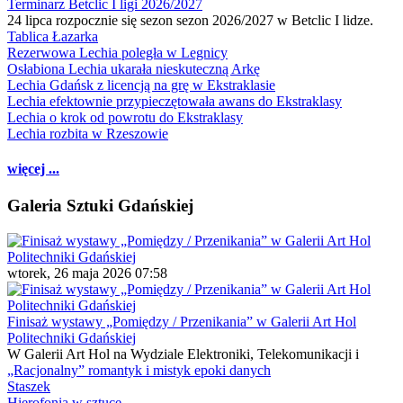
Terminarz Betclic I ligi 2026/2027
24 lipca rozpocznie się sezon sezon 2026/2027 w Betclic I lidze.
Tablica Łazarka
Rezerwowa Lechia poległa w Legnicy
Osłabiona Lechia ukarała nieskuteczną Arkę
Lechia Gdańsk z licencją na grę w Ekstraklasie
Lechia efektownie przypieczętowała awans do Ekstraklasy
Lechia o krok od powrotu do Ekstraklasy
Lechia rozbita w Rzeszowie
więcej ...
Galeria Sztuki Gdańskiej
wtorek, 26 maja 2026 07:58
Finisaż wystawy „Pomiędzy / Przenikania” w Galerii Art Hol
Politechniki Gdańskiej
W Galerii Art Hol na Wydziale Elektroniki, Telekomunikacji i
„Racjonalny” romantyk i mistyk epoki danych
Staszek
Hierofonia w sztuce