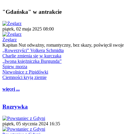
"Gdańska" w antrakcie
piątek, 02 maja 2025 08:00
Żeglarz
Kapitan Nut odważny, romantyczny, bez skazy, poświęcił swoje
„Rowerzyści” Volkera Schmidta
Charlie zmienia się w kurczaka
„Iwona księżniczka Burgunda”
Śpiew morza
Niewolnice z Pipidówki
Ciemności kryją ziemię
więcej ...
Rozrywka
piątek, 05 stycznia 2024 16:35