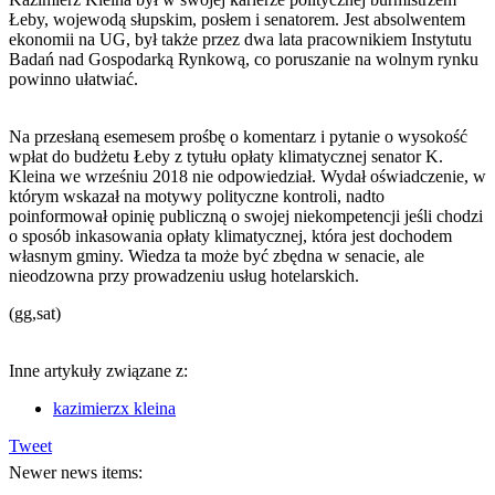
Łeby, wojewodą słupskim, posłem i senatorem. Jest absolwentem
ekonomii na UG, był także przez dwa lata pracownikiem Instytutu
Badań nad Gospodarką Rynkową, co poruszanie na wolnym rynku
powinno ułatwiać.
Na przesłaną esemesem prośbę o komentarz i pytanie o wysokość
wpłat do budżetu Łeby z tytułu opłaty klimatycznej senator K.
Kleina we wrześniu 2018 nie odpowiedział. Wydał oświadczenie, w
którym wskazał na motywy polityczne kontroli, nadto
poinformował opinię publiczną o swojej niekompetencji jeśli chodzi
o sposób inkasowania opłaty klimatycznej, która jest dochodem
własnym gminy. Wiedza ta może być zbędna w senacie, ale
nieodzowna przy prowadzeniu usług hotelarskich.
(gg,sat)
Inne artykuły związane z:
kazimierzx kleina
Tweet
Newer news items: