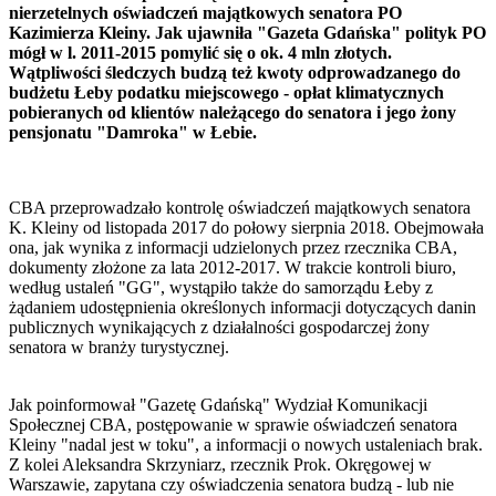
nierzetelnych oświadczeń majątkowych senatora PO
Kazimierza Kleiny. Jak ujawniła "Gazeta Gdańska" polityk PO
mógł w l. 2011-2015 pomylić się o ok. 4 mln złotych.
Wątpliwości śledczych budzą też kwoty odprowadzanego do
budżetu Łeby podatku miejscowego - opłat klimatycznych
pobieranych od klientów należącego do senatora i jego żony
pensjonatu "Damroka" w Łebie.
CBA przeprowadzało kontrolę oświadczeń majątkowych senatora
K. Kleiny od listopada 2017 do połowy sierpnia 2018. Obejmowała
ona, jak wynika z informacji udzielonych przez rzecznika CBA,
dokumenty złożone za lata 2012-2017. W trakcie kontroli biuro,
według ustaleń "GG", wystąpiło także do samorządu Łeby z
żądaniem udostępnienia określonych informacji dotyczących danin
publicznych wynikających z działalności gospodarczej żony
senatora w branży turystycznej.
Jak poinformował "Gazetę Gdańską" Wydział Komunikacji
Społecznej CBA, postępowanie w sprawie oświadczeń senatora
Kleiny "nadal jest w toku", a informacji o nowych ustaleniach brak.
Z kolei Aleksandra Skrzyniarz, rzecznik Prok. Okręgowej w
Warszawie, zapytana czy oświadczenia senatora budzą - lub nie