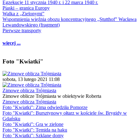
Egzekucje 11 stycznia 1940 r. i 22 marca 1940 r.
Piaski – granica Europy
Walka z „Zielonymi”
Wspomnienia więźnia obozu koncentracyjnego „Stutthof” Wacława
Lewandowskiego (fragment)
Pierwsze transporty
więcej ...
Foto "Kwiatki"
sobota, 13 lutego 2021 11:08
Zimowe oblicza Trójmiasta
Zimowe oblicze Trójmiasta w obiektywie Roberta
Zimowe oblicza Trójmiasta
Foto "Kwiatki": Zima odwiedziła Pomorze
Foto "Kwiatki": Bursztynowy ołtarz w kościele św. Brygidy w
Gdańsku
Foto "Kwiatki": Gra w zielone
Foto "Kwiatki": Temida na haku
Foto "Kwiatki": Szklane domy