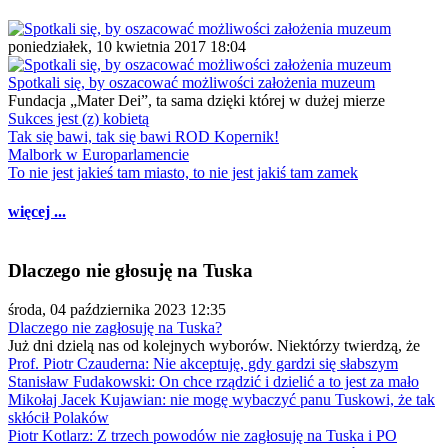
poniedziałek, 10 kwietnia 2017 18:04
Spotkali się, by oszacować możliwości założenia muzeum
Fundacja „Mater Dei”, ta sama dzięki której w dużej mierze
Sukces jest (z) kobietą
Tak się bawi, tak się bawi ROD Kopernik!
Malbork w Europarlamencie
To nie jest jakieś tam miasto, to nie jest jakiś tam zamek
więcej ...
Dlaczego nie głosuję na Tuska
środa, 04 października 2023 12:35
Dlaczego nie zagłosuję na Tuska?
Już dni dzielą nas od kolejnych wyborów. Niektórzy twierdzą, że
Prof. Piotr Czauderna: Nie akceptuję, gdy gardzi się słabszym
Stanisław Fudakowski: On chce rządzić i dzielić a to jest za mało
Mikołaj Jacek Kujawian: nie mogę wybaczyć panu Tuskowi, że tak
skłócił Polaków
Piotr Kotlarz: Z trzech powodów nie zagłosuję na Tuska i PO