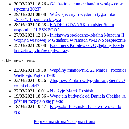
30/03/2021 18:26
-
Gdańskie tajemnice handlu wodą - co w
styczniu 2023?
29/03/2021 08:08
-
W świątecznym wydaniu tygodnika
„Sieci”: Tajemnica krzyża
28/03/2021 10:58
-
RADIO GDAŃSK: minister Sellin
wspomina "LEŚNEGO"
27/03/2021 12:13
-
Inicjatywa społeczno-lokalna Muzeum II
Wojny Światowej w Gdańsku w ramach #M2WSbezpiecznie
25/03/2021 20:08
-
Kazimierz Koralewski: Oglądamy każdą
budżetową złotówkę dwa razy
Older news items:
23/03/2021 19:38
-
Wspólny mianownik. 22 Marca - rocznica
Wielkiego Piątku 1940 r.
22/03/2021 10:26
-
Zbigniew Ziobro w tygodniku „Sieci”: O
co mi chodzi?
22/03/2021 10:01
-
Nie żyje Marek Lesiński
19/03/2021 18:56
-
Wynajęła budynek od Daniela Obajtka. A
później rozpętało się piekło
18/03/2021 19:47
-
Krzysztof Piekarski: Państwo wraca do
gry
Poprzednia strona
Następna strona