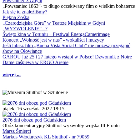
Powstaniec z Gdyni
„Powstaniec 1863”- to długo oczekiwany film o wielkim bohaterze
Jak się tu znaleźliśmy?
Piękna Zośka
„Czarodziejska Góra” w Teatrze Miejskim w Gdyni
„WYZWOLENIE”...?
Święto kina w Toruniu – Festiwal EnergaCamerimage
Koncert „Wolność jest w nas” - wokaliści i muzycy
Jeśli lubisz film „Buena Vista Social Club” nie możesz przegapić
show na Ołowiance
GAROU już 25 i 27 lutego wystąpi w Polsce! Dzwonnik z Notre
Dame zaśpiewa w ERGO Arenie
więcej ...
piątek, 16 września 2022 18:15
2076 dni obozu pod Gdańskiem
Obóz koncentracyjny Stutthof wyzwoliły wojska III Frontu
Marsz Śmierci
Markus Włodarczyk KL Stutthof - nr 79059