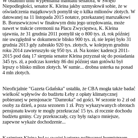
W ostatnim dniu wypełniania mandatu senatora, w Święto
Niepodległości, senator K. Kleina jakby uzmysłowił sobie, że w
oświadczenia majątkowych pomylił się o kilka milionów złotych. W
datowanej na 11 listopada 2015 notatce, przekazanej marszałkowi
B. Borusewiczowi w finałowym dniu jego urzędowania, może
nawet w trakcie ceremonii na Placu Zwycięstwa, K. Kleina
ujawnia, że 31 grudnia 2011 pomylił się o 800 tys. zł, rok później
nie uwzględnił w dokumencie blisko 900 tys. zł, nie lepiej było 31
grudnia 2013 gdy zabrakło 920 tys. złotych, w kolejnym grudniu
roku 2014 zawieruszyło się 950 tys. zł. Na koniec kadencji 2011-
2015 pod datą 17 sierpnia senator Kleina przyznał się do posiadania
345 tys. zł, a podczas korekty 86 dni później stan gotówki był
lepszy o blisko milion złotych. W sumie... drobna usterka na ponad
4 mln złotych.
Nieoficjalnie "Gazeta Gdańska" ustaliła, że CBA mogła także badać
wielkość wpływów do budżetu Łeby z opłaty klimatycznej
pobieranej w pensjonacie "Damroka" od gości. W sezonie to 2 zł od
osoby za dzień, a poza sezonem 1 zł. Przy wykazywanych obrotach
pensjonatu kwoty te mogły przekraczać 15 tys. zł rocznie dochodu
budżetu gminy. Czy przekraczały, czy były rażąco mniejsze,
zapewne wykaże dochodzenie...
Kazimierz Kleina był w swojej karierze politycznej burmistrzem