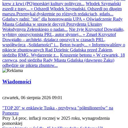
krew z krwi (PO)morskiej kultury polityczn...
Włodek Szymański
zszedł z trasy...
»
Odszedł Włodek Szymański. Odszedł po długim
marszu.Przemykał dyskretnie po różnych redakcjach, gdańs...
Gdańscy radni: "nie" dla honorowania UPA
»
Oświadczenie Rady
Miasta Gdańska w sprawie decyzji Prezydenta Ukrainy
Wołodymyra Zełenskiego o nadan...
Nie żyje Krzysztof Dowgiałło,
wybitny opozycjonista PRL, autor słynnej...
»
Zmarł Krzysztof
Dowgiałło – architekt, działacz opozycji w czasach PRL,
współtwórca „Solidarności” i...
Beton twardy...
»
Informowaliśmy o
pikiecie zbuntowanych Rad Dzielnic Gdańska przed Żakiem,
siedzibą RMG. Wydarzenie z...
Kruszenie betonu
»
W czwartek, 18
czerwca, pod siedzibą Rady Miasta Gdańska (dawnego Żaku)
odbędzie się pikieta zbuntow...
Wiadomości
czwartek, 06 sierpnia 2026 09:01
"TOP 20" w enklawie Tuska - przybywa "półmilionerów" na
Pomorzu
Przy 3,4 proc. inflacji rocznej w 2025 roku, wynagrodzenia
pomorskiej