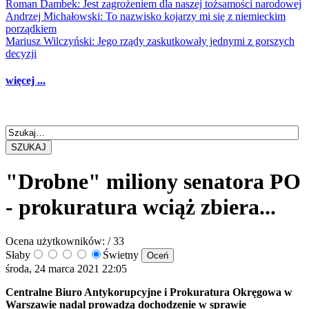
Roman Dambek: Jest zagrożeniem dla naszej tożsamości narodowej
Andrzej Michałowski: To nazwisko kojarzy mi się z niemieckim
porządkiem
Mariusz Wilczyński: Jego rządy zaskutkowały jednymi z gorszych
decyzji
więcej ...
SZUKAJ
"Drobne" miliony senatora PO
- prokuratura wciąż zbiera...
Ocena użytkowników:
/ 33
Słaby
Świetny
środa, 24 marca 2021 22:05
Centralne Biuro Antykorupcyjne i Prokuratura Okręgowa w
Warszawie nadal prowadzą dochodzenie w sprawie