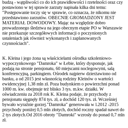
budzą - wątpliwości co do ich prawidłowości i rzetelności oraz czy
postawiono w tej sprawie zarzuty napisała kilka dni temu:
"Postępowanie toczy się w sprawie, co oznacza, że nikomu nie
przedstawiono zarzutów. OBECNIE GROMADZONY JEST
MATERIAŁ DOWODOWY. Mając na względzie dobro
prowadzonego śledztwa na jego obecnym etapie PO w Warszawie
nie przekazuje szczegółowych informacji o poczynionych
ustaleniach jak również wykonanych i zaplanowanych
czynnościach".
K. Kleina i jego żona są właścicielami ośrodka szkoleniowo-
wypoczynkowego "Damroka" w Łebie, który dysponuje, jak
podają na stronie pensjonatu, 60 miejscami noclegowymi, salą
konferencyjną, parkingiem. Ośrodek najpierw dzierżawiono od
banku, a od 2015 jest własnością rodziny Kleinów o wartości
ewidencyjnej 1,38 mln zł. Poza budynkiem o powierzchni ponad
1000 m. kw. obejmuje też blisko 3 tys. m.kw. działki. W
oświadczeniu za 2018 rok K. Kleina podaje, że przychody z
pensjonatu sięgnęły 874 tys. zł, a dochód 120 tys. zł. Wcześniej
bywało wyraźnie gorzej."Damroka" generowała w l.2012 -2015
przychody poniżej 0,5 mln złotych, dochód roczny spadał nawet do
2 tys złotych.Od 2016 obroty "Damroki" wzrosły do ponad 0,7 mln
zł.