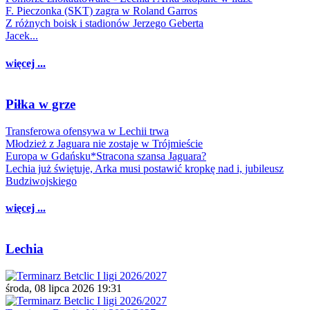
F. Pieczonka (SKT) zagra w Roland Garros
Z różnych boisk i stadionów Jerzego Geberta
Jacek...
więcej ...
Piłka w grze
Transferowa ofensywa w Lechii trwa
Młodzież z Jaguara nie zostaje w Trójmieście
Europa w Gdańsku*Stracona szansa Jaguara?
Lechia już świętuje, Arka musi postawić kropkę nad i, jubileusz
Budziwojskiego
więcej ...
Lechia
środa, 08 lipca 2026 19:31