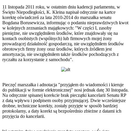
11 listopada 2011 roku, w ostatnim dniu kadencji parlamentu, w
Święto Niepodległości, K. Kleina napisał odręcznie na kartce
korektę oświadczeń za lata 2010-2014 do marszałka senatu
Bogdana Borusewicza, informując o podaniu nieprawdziwych kwot
w kolejnych zeznaniach majątkowych: "W części I, zasoby
pieniężne, nie uwzględniłem środków, które znajdowały się na
kontach osobistych (wspólnych) lub firmowych mojej żony
prowadzącej działalność gospodarczą, nie uwzględniłem środków
obrotowych firmy żony oraz środków, których źródłem jest
amortyzacja, nie uwzględniłem także środków pochodzących z
ryczałtu za korzystanie z samochodu".
Pieczęć marszałka i adnotacja "przyjąłem do wiadomości i kieruje
do publikacji w formie elektronicznej" nosi jednak datę 30 listopada.
Na odręcznie spisanej korekcie brak pieczątki kancelarii Senatu RP
z datą wpływu i podpisem osoby przyjmującej. Dwie wcześniejsze
drobne, techniczne korekty, zostały przyjęte w sposób bardziej
protokolarny, a daty korekt są bezpośrednio zbieżne z datami ich
przyjęcia do kancelarii.