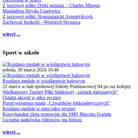
Z jazzowej półki: Dziki geniusz – Charles Mingus
Magdalena Heyda-Usarewicz
Z jazzowej półki: Nonszalancki Argentyńczyk
Zachować boskość - Wojciech Sęczawa
więcej ...
Sport w szkole
sobota, 30 marca 2024 16:46
Rozdano medale w wioślarstwie halowym
22 marca w hali sportowej Szkoły Podstawowej 94 po raz kolejny
Wielkanocny Turniej Piłki Siatkowej ,,szóstek mieszanych”
Ostatni akcent w piłce ręcznej
Przed wiosenną rundą „Czwartków lekkoatletycznych”
Rozdano medale w mini piłce ręcznej
Koszykarskie złota ponownie dla SMS Marcina Gortata
Licealna siatkówka chłopców ma finiszu
więcej ...