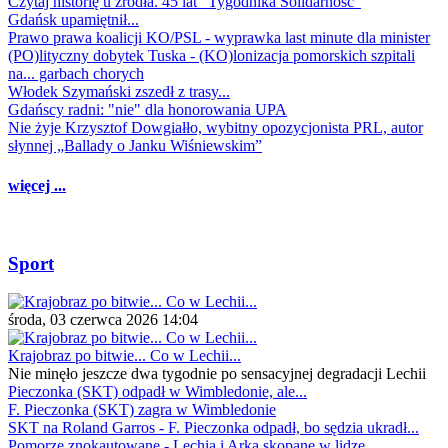
Czytaj historię u źródła. 45 lat "Tygodnika Solidarność"
Gdańsk upamiętnił...
Prawo prawa koalicji KO/PSL - wyprawka last minute dla minister
(PO)lityczny dobytek Tuska - (KO)lonizacja pomorskich szpitali
na... garbach chorych
Włodek Szymański zszedł z trasy...
Gdańscy radni: "nie" dla honorowania UPA
Nie żyje Krzysztof Dowgiałło, wybitny opozycjonista PRL, autor
słynnej „Ballady o Janku Wiśniewskim”
więcej ...
Sport
środa, 03 czerwca 2026 14:04
Krajobraz po bitwie... Co w Lechii...
Nie minęło jeszcze dwa tygodnie po sensacyjnej degradacji Lechii
Pieczonka (SKT) odpadł w Wimbledonie, ale...
F. Pieczonka (SKT) zagra w Wimbledonie
SKT na Roland Garros - F. Pieczonka odpadł, bo sędzia ukradł...
Pomorze znokautowane - Lechia i Arka skopane w lidze