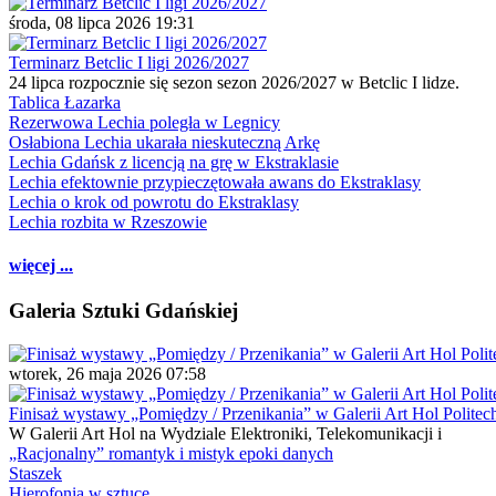
środa, 08 lipca 2026 19:31
Terminarz Betclic I ligi 2026/2027
24 lipca rozpocznie się sezon sezon 2026/2027 w Betclic I lidze.
Tablica Łazarka
Rezerwowa Lechia poległa w Legnicy
Osłabiona Lechia ukarała nieskuteczną Arkę
Lechia Gdańsk z licencją na grę w Ekstraklasie
Lechia efektownie przypieczętowała awans do Ekstraklasy
Lechia o krok od powrotu do Ekstraklasy
Lechia rozbita w Rzeszowie
więcej ...
Galeria Sztuki Gdańskiej
wtorek, 26 maja 2026 07:58
Finisaż wystawy „Pomiędzy / Przenikania” w Galerii Art Hol Politec
W Galerii Art Hol na Wydziale Elektroniki, Telekomunikacji i
„Racjonalny” romantyk i mistyk epoki danych
Staszek
Hierofonia w sztuce