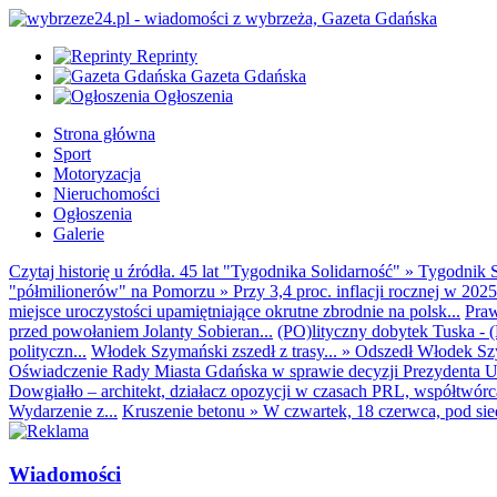
Reprinty
Gazeta Gdańska
Ogłoszenia
Strona główna
Sport
Motoryzacja
Nieruchomości
Ogłoszenia
Galerie
Czytaj historię u źródła. 45 lat "Tygodnika Solidarność"
»
Tygodnik S
"półmilionerów" na Pomorzu
»
Przy 3,4 proc. inflacji rocznej w 20
miejsce uroczystości upamiętniające okrutne zbrodnie na polsk...
Praw
przed powołaniem Jolanty Sobieran...
(PO)lityczny dobytek Tuska - (K
polityczn...
Włodek Szymański zszedł z trasy...
»
Odszedł Włodek Szy
Oświadczenie Rady Miasta Gdańska w sprawie decyzji Prezydenta U
Dowgiałło – architekt, działacz opozycji w czasach PRL, współtwórca 
Wydarzenie z...
Kruszenie betonu
»
W czwartek, 18 czerwca, pod sie
Wiadomości