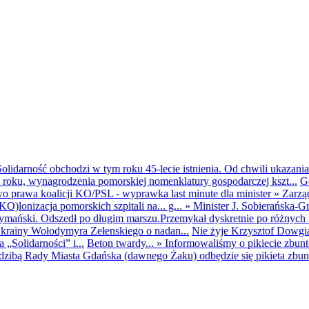
olidarność obchodzi w tym roku 45-lecie istnienia. Od chwili ukazania
25 roku, wynagrodzenia pomorskiej nomenklatury gospodarczej kszt...
G
o prawa koalicji KO/PSL - wyprawka last minute dla minister
»
Zarzą
O)lonizacja pomorskich szpitali na... g...
»
Minister J. Sobierańska-G
mański. Odszedł po długim marszu.Przemykał dyskretnie po różnych r
krainy Wołodymyra Zełenskiego o nadan...
Nie żyje Krzysztof Dowgiał
„Solidarności” i...
Beton twardy...
»
Informowaliśmy o pikiecie zbu
dzibą Rady Miasta Gdańska (dawnego Żaku) odbędzie się pikieta zbun