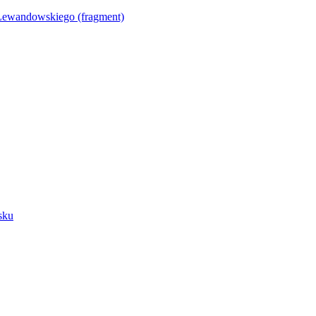
Lewandowskiego (fragment)
sku