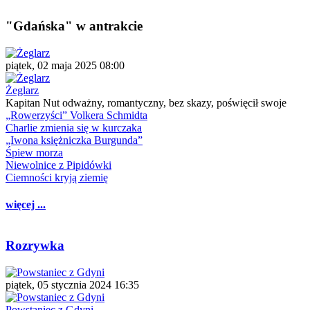
"Gdańska" w antrakcie
piątek, 02 maja 2025 08:00
Żeglarz
Kapitan Nut odważny, romantyczny, bez skazy, poświęcił swoje
„Rowerzyści” Volkera Schmidta
Charlie zmienia się w kurczaka
„Iwona księżniczka Burgunda”
Śpiew morza
Niewolnice z Pipidówki
Ciemności kryją ziemię
więcej ...
Rozrywka
piątek, 05 stycznia 2024 16:35
Powstaniec z Gdyni