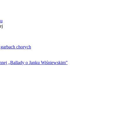
zu
ej
. garbach chorych
ynnej „Ballady o Janku Wiśniewskim”