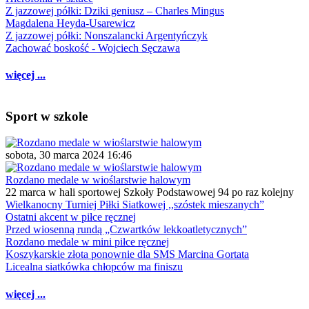
Z jazzowej półki: Dziki geniusz – Charles Mingus
Magdalena Heyda-Usarewicz
Z jazzowej półki: Nonszalancki Argentyńczyk
Zachować boskość - Wojciech Sęczawa
więcej ...
Sport w szkole
sobota, 30 marca 2024 16:46
Rozdano medale w wioślarstwie halowym
22 marca w hali sportowej Szkoły Podstawowej 94 po raz kolejny
Wielkanocny Turniej Piłki Siatkowej ,,szóstek mieszanych”
Ostatni akcent w piłce ręcznej
Przed wiosenną rundą „Czwartków lekkoatletycznych”
Rozdano medale w mini piłce ręcznej
Koszykarskie złota ponownie dla SMS Marcina Gortata
Licealna siatkówka chłopców ma finiszu
więcej ...