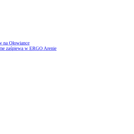
how na Ołowiance
Dame zaśpiewa w ERGO Arenie