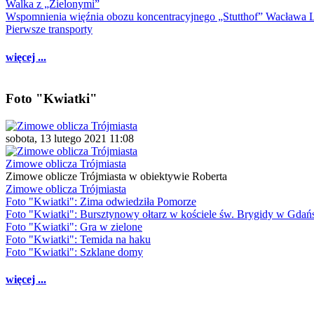
Walka z „Zielonymi”
Wspomnienia więźnia obozu koncentracyjnego „Stutthof” Wacława 
Pierwsze transporty
więcej ...
Foto "Kwiatki"
sobota, 13 lutego 2021 11:08
Zimowe oblicza Trójmiasta
Zimowe oblicze Trójmiasta w obiektywie Roberta
Zimowe oblicza Trójmiasta
Foto "Kwiatki": Zima odwiedziła Pomorze
Foto "Kwiatki": Bursztynowy ołtarz w kościele św. Brygidy w Gdań
Foto "Kwiatki": Gra w zielone
Foto "Kwiatki": Temida na haku
Foto "Kwiatki": Szklane domy
więcej ...