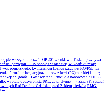
 się pierwszego numer...
"TOP 20" w enklawie Tuska - przybywa
dańsk upamiętnił...
»
W sobotę i w niedzielę w Gdańsku miały
d woj. pomorskiego, kwintesencja koalicji rządowej KO/PSL tuż
renda, formalnie bezpartyjna, to krew z krwi (PO)morskiej kultury
edakcjach, gdańs...
Gdańscy radni: "nie" dla honorowania UPA
»
ło, wybitny opozycjonista PRL, autor słynnej...
»
Zmarł Krzysztof
ntowanych Rad Dzielnic Gdańska przed Żakiem, siedzibą RMG.
tow...