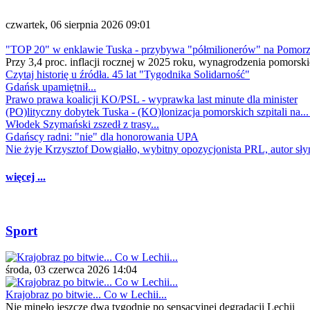
czwartek, 06 sierpnia 2026 09:01
"TOP 20" w enklawie Tuska - przybywa "półmilionerów" na Pomor
Przy 3,4 proc. inflacji rocznej w 2025 roku, wynagrodzenia pomorski
Czytaj historię u źródła. 45 lat "Tygodnika Solidarność"
Gdańsk upamiętnił...
Prawo prawa koalicji KO/PSL - wyprawka last minute dla minister
(PO)lityczny dobytek Tuska - (KO)lonizacja pomorskich szpitali na..
Włodek Szymański zszedł z trasy...
Gdańscy radni: "nie" dla honorowania UPA
Nie żyje Krzysztof Dowgiałło, wybitny opozycjonista PRL, autor sł
więcej ...
Sport
środa, 03 czerwca 2026 14:04
Krajobraz po bitwie... Co w Lechii...
Nie minęło jeszcze dwa tygodnie po sensacyjnej degradacji Lechii