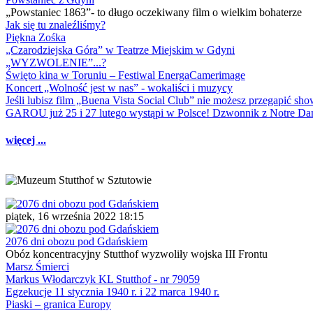
„Powstaniec 1863”- to długo oczekiwany film o wielkim bohaterze
Jak się tu znaleźliśmy?
Piękna Zośka
„Czarodziejska Góra” w Teatrze Miejskim w Gdyni
„WYZWOLENIE”...?
Święto kina w Toruniu – Festiwal EnergaCamerimage
Koncert „Wolność jest w nas” - wokaliści i muzycy
Jeśli lubisz film „Buena Vista Social Club” nie możesz przegapić s
GAROU już 25 i 27 lutego wystąpi w Polsce! Dzwonnik z Notre 
więcej ...
piątek, 16 września 2022 18:15
2076 dni obozu pod Gdańskiem
Obóz koncentracyjny Stutthof wyzwoliły wojska III Frontu
Marsz Śmierci
Markus Włodarczyk KL Stutthof - nr 79059
Egzekucje 11 stycznia 1940 r. i 22 marca 1940 r.
Piaski – granica Europy