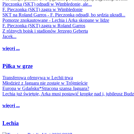
Pieczonka (SKT) odpadł w Wimbledonie, ale...
F. Pieczonka (SKT) zagra w Wimbledonie
SKT na Roland Garros - F. Pieczonka odpadł, bo sędzia ukradł...
Pomorze znokautowane - Lechia i Arka skopane w lidze
F. Pieczonka (SKT) zagra w Roland Garros
Z różnych boisk i stadionów Jerzego Geberta
Jacek...
więcej ...
Piłka w grze
Transferowa ofensywa w Lechii trwa
Młodzież z Jaguara nie zostaje w Trójmieście
Europa w Gdańsku*Stracona szansa Jaguara?
Lechia już świętuje, Arka musi postawić kropkę nad i, jubileusz Bud
więcej ...
Lechia