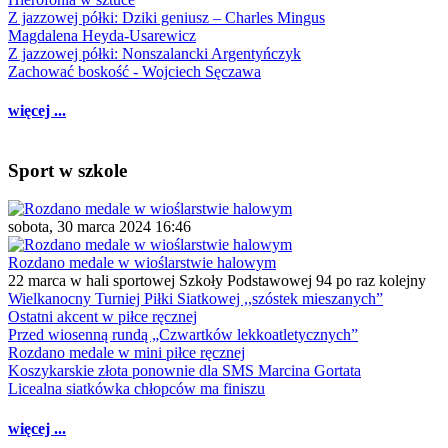
Z jazzowej półki: Dziki geniusz – Charles Mingus
Magdalena Heyda-Usarewicz
Z jazzowej półki: Nonszalancki Argentyńczyk
Zachować boskość - Wojciech Sęczawa
więcej ...
Sport w szkole
sobota, 30 marca 2024 16:46
Rozdano medale w wioślarstwie halowym
22 marca w hali sportowej Szkoły Podstawowej 94 po raz kolejny
Wielkanocny Turniej Piłki Siatkowej ,,szóstek mieszanych”
Ostatni akcent w piłce ręcznej
Przed wiosenną rundą „Czwartków lekkoatletycznych”
Rozdano medale w mini piłce ręcznej
Koszykarskie złota ponownie dla SMS Marcina Gortata
Licealna siatkówka chłopców ma finiszu
więcej ...