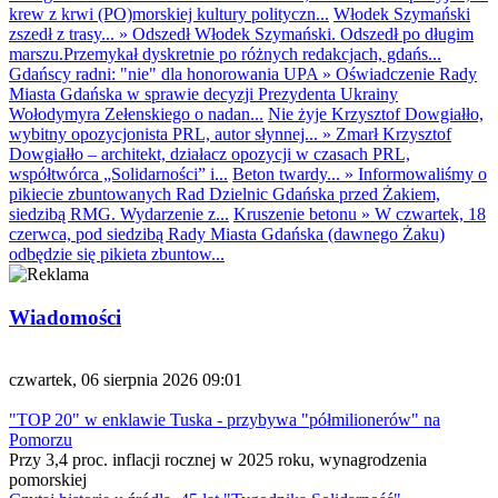
krew z krwi (PO)morskiej kultury polityczn...
Włodek Szymański
zszedł z trasy...
»
Odszedł Włodek Szymański. Odszedł po długim
marszu.Przemykał dyskretnie po różnych redakcjach, gdańs...
Gdańscy radni: "nie" dla honorowania UPA
»
Oświadczenie Rady
Miasta Gdańska w sprawie decyzji Prezydenta Ukrainy
Wołodymyra Zełenskiego o nadan...
Nie żyje Krzysztof Dowgiałło,
wybitny opozycjonista PRL, autor słynnej...
»
Zmarł Krzysztof
Dowgiałło – architekt, działacz opozycji w czasach PRL,
współtwórca „Solidarności” i...
Beton twardy...
»
Informowaliśmy o
pikiecie zbuntowanych Rad Dzielnic Gdańska przed Żakiem,
siedzibą RMG. Wydarzenie z...
Kruszenie betonu
»
W czwartek, 18
czerwca, pod siedzibą Rady Miasta Gdańska (dawnego Żaku)
odbędzie się pikieta zbuntow...
Wiadomości
czwartek, 06 sierpnia 2026 09:01
"TOP 20" w enklawie Tuska - przybywa "półmilionerów" na
Pomorzu
Przy 3,4 proc. inflacji rocznej w 2025 roku, wynagrodzenia
pomorskiej