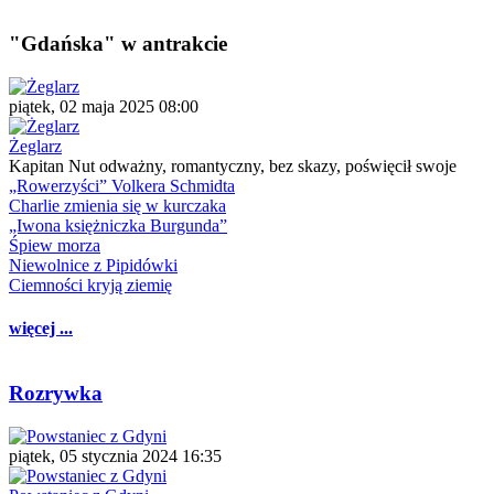
"Gdańska" w antrakcie
piątek, 02 maja 2025 08:00
Żeglarz
Kapitan Nut odważny, romantyczny, bez skazy, poświęcił swoje
„Rowerzyści” Volkera Schmidta
Charlie zmienia się w kurczaka
„Iwona księżniczka Burgunda”
Śpiew morza
Niewolnice z Pipidówki
Ciemności kryją ziemię
więcej ...
Rozrywka
piątek, 05 stycznia 2024 16:35