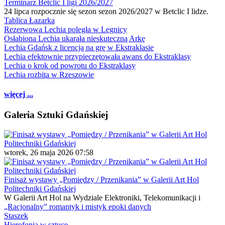
Terminarz Betclic I ligi 2026/2027
24 lipca rozpocznie się sezon sezon 2026/2027 w Betclic I lidze.
Tablica Łazarka
Rezerwowa Lechia poległa w Legnicy
Osłabiona Lechia ukarała nieskuteczną Arkę
Lechia Gdańsk z licencją na grę w Ekstraklasie
Lechia efektownie przypieczętowała awans do Ekstraklasy
Lechia o krok od powrotu do Ekstraklasy
Lechia rozbita w Rzeszowie
więcej ...
Galeria Sztuki Gdańskiej
wtorek, 26 maja 2026 07:58
Finisaż wystawy „Pomiędzy / Przenikania” w Galerii Art Hol
Politechniki Gdańskiej
W Galerii Art Hol na Wydziale Elektroniki, Telekomunikacji i
„Racjonalny” romantyk i mistyk epoki danych
Staszek
Hierofonia w sztuce