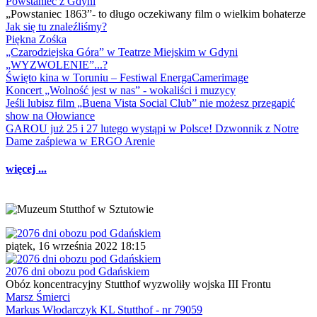
Powstaniec z Gdyni
„Powstaniec 1863”- to długo oczekiwany film o wielkim bohaterze
Jak się tu znaleźliśmy?
Piękna Zośka
„Czarodziejska Góra” w Teatrze Miejskim w Gdyni
„WYZWOLENIE”...?
Święto kina w Toruniu – Festiwal EnergaCamerimage
Koncert „Wolność jest w nas” - wokaliści i muzycy
Jeśli lubisz film „Buena Vista Social Club” nie możesz przegapić
show na Ołowiance
GAROU już 25 i 27 lutego wystąpi w Polsce! Dzwonnik z Notre
Dame zaśpiewa w ERGO Arenie
więcej ...
piątek, 16 września 2022 18:15
2076 dni obozu pod Gdańskiem
Obóz koncentracyjny Stutthof wyzwoliły wojska III Frontu
Marsz Śmierci
Markus Włodarczyk KL Stutthof - nr 79059