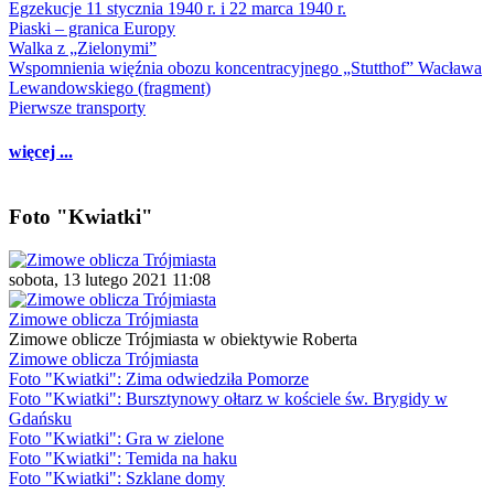
Egzekucje 11 stycznia 1940 r. i 22 marca 1940 r.
Piaski – granica Europy
Walka z „Zielonymi”
Wspomnienia więźnia obozu koncentracyjnego „Stutthof” Wacława
Lewandowskiego (fragment)
Pierwsze transporty
więcej ...
Foto "Kwiatki"
sobota, 13 lutego 2021 11:08
Zimowe oblicza Trójmiasta
Zimowe oblicze Trójmiasta w obiektywie Roberta
Zimowe oblicza Trójmiasta
Foto "Kwiatki": Zima odwiedziła Pomorze
Foto "Kwiatki": Bursztynowy ołtarz w kościele św. Brygidy w
Gdańsku
Foto "Kwiatki": Gra w zielone
Foto "Kwiatki": Temida na haku
Foto "Kwiatki": Szklane domy