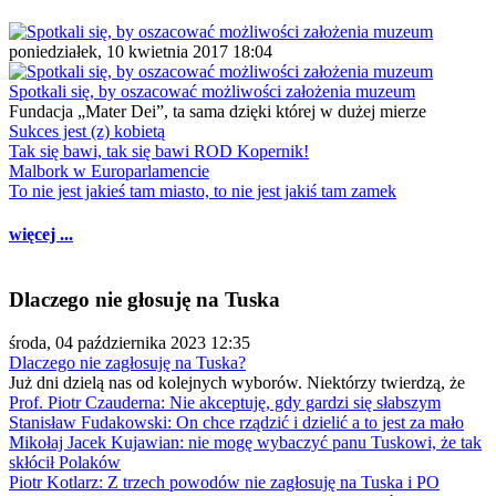
poniedziałek, 10 kwietnia 2017 18:04
Spotkali się, by oszacować możliwości założenia muzeum
Fundacja „Mater Dei”, ta sama dzięki której w dużej mierze
Sukces jest (z) kobietą
Tak się bawi, tak się bawi ROD Kopernik!
Malbork w Europarlamencie
To nie jest jakieś tam miasto, to nie jest jakiś tam zamek
więcej ...
Dlaczego nie głosuję na Tuska
środa, 04 października 2023 12:35
Dlaczego nie zagłosuję na Tuska?
Już dni dzielą nas od kolejnych wyborów. Niektórzy twierdzą, że
Prof. Piotr Czauderna: Nie akceptuję, gdy gardzi się słabszym
Stanisław Fudakowski: On chce rządzić i dzielić a to jest za mało
Mikołaj Jacek Kujawian: nie mogę wybaczyć panu Tuskowi, że tak
skłócił Polaków
Piotr Kotlarz: Z trzech powodów nie zagłosuję na Tuska i PO