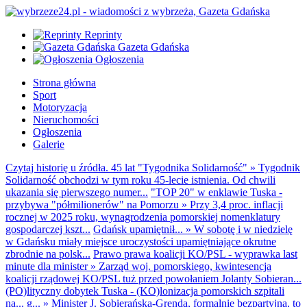
Reprinty
Gazeta Gdańska
Ogłoszenia
Strona główna
Sport
Motoryzacja
Nieruchomości
Ogłoszenia
Galerie
Czytaj historię u źródła. 45 lat "Tygodnika Solidarność"
»
Tygodnik
Solidarność obchodzi w tym roku 45-lecie istnienia. Od chwili
ukazania się pierwszego numer...
"TOP 20" w enklawie Tuska -
przybywa "półmilionerów" na Pomorzu
»
Przy 3,4 proc. inflacji
rocznej w 2025 roku, wynagrodzenia pomorskiej nomenklatury
gospodarczej kszt...
Gdańsk upamiętnił...
»
W sobotę i w niedzielę
w Gdańsku miały miejsce uroczystości upamiętniające okrutne
zbrodnie na polsk...
Prawo prawa koalicji KO/PSL - wyprawka last
minute dla minister
»
Zarząd woj. pomorskiego, kwintesencja
koalicji rządowej KO/PSL tuż przed powołaniem Jolanty Sobieran...
(PO)lityczny dobytek Tuska - (KO)lonizacja pomorskich szpitali
na... g...
»
Minister J. Sobierańska-Grenda, formalnie bezpartyjna, to