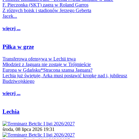
F. Pieczonka (SKT) zagra w Roland Garros
Z różnych boisk i stadionów Jerzego Geberta
Jacek...
więcej ...
Piłka w grze
Transferowa ofensywa w Lechii trwa
Młodzież z Jaguara nie zostaje w Trójmieście
Europa w Gdańsku*Stracona szansa Jaguara?
Lechia już świętuje, Arka musi postawić kropkę nad i, jubileusz
Budziwojskiego
więcej ...
Lechia
środa, 08 lipca 2026 19:31