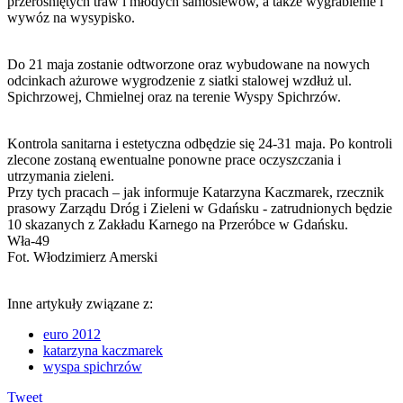
przerośniętych traw i młodych samosiewów, a także wygrabienie i
wywóz na wysypisko.
Do 21 maja zostanie odtworzone oraz wybudowane na nowych
odcinkach ażurowe wygrodzenie z siatki stalowej wzdłuż ul.
Spichrzowej, Chmielnej oraz na terenie Wyspy Spichrzów.
Kontrola sanitarna i estetyczna odbędzie się 24-31 maja. Po kontroli
zlecone zostaną ewentualne ponowne prace oczyszczania i
utrzymania zieleni.
Przy tych pracach – jak informuje Katarzyna Kaczmarek, rzecznik
prasowy Zarządu Dróg i Zieleni w Gdańsku - zatrudnionych będzie
10 skazanych z Zakładu Karnego na Przeróbce w Gdańsku.
Wła-49
Fot. Włodzimierz Amerski
Inne artykuły związane z:
euro 2012
katarzyna kaczmarek
wyspa spichrzów
Tweet