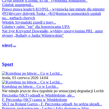
Czytaj historię u źródła. 45 lat "Tygodnika Solidarność"
Gdańsk upamiętnił...
Prawo prawa koalicji KO/PSL - wyprawka last minute dla minister
(PO)lityczny dobytek Tuska - (KO)lonizacja pomorskich szpitali
na... garbach chorych
Włodek Szymański zszedł z trasy...
Gdańscy radni: "nie" dla honorowania UPA
Nie żyje Krzysztof Dowgiałło, wybitny opozycjonista PRL, autor
słynnej „Ballady o Janku Wiśniewskim”
więcej ...
Sport
środa, 03 czerwca 2026 14:04
Krajobraz po bitwie... Co w Lechii...
Nie minęło jeszcze dwa tygodnie po sensacyjnej degradacji Lechii
Pieczonka (SKT) odpadł w Wimbledonie, ale...
F. Pieczonka (SKT) zagra w Wimbledonie
SKT na Roland Garros - F. Pieczonka odpadł, bo sędzia ukradł...
Pomorze znokautowane - Lechia i Arka skopane w lidze