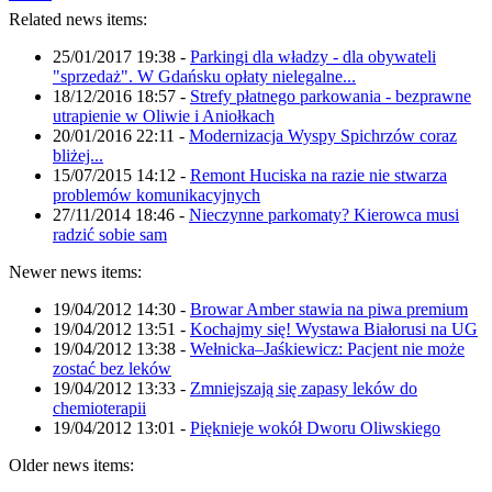
Related news items:
25/01/2017 19:38
-
Parkingi dla władzy - dla obywateli
"sprzedaż". W Gdańsku opłaty nielegalne...
18/12/2016 18:57
-
Strefy płatnego parkowania - bezprawne
utrapienie w Oliwie i Aniołkach
20/01/2016 22:11
-
Modernizacja Wyspy Spichrzów coraz
bliżej...
15/07/2015 14:12
-
Remont Huciska na razie nie stwarza
problemów komunikacyjnych
27/11/2014 18:46
-
Nieczynne parkomaty? Kierowca musi
radzić sobie sam
Newer news items:
19/04/2012 14:30
-
Browar Amber stawia na piwa premium
19/04/2012 13:51
-
Kochajmy się! Wystawa Białorusi na UG
19/04/2012 13:38
-
Wełnicka–Jaśkiewicz: Pacjent nie może
zostać bez leków
19/04/2012 13:33
-
Zmniejszają się zapasy leków do
chemioterapii
19/04/2012 13:01
-
Pięknieje wokół Dworu Oliwskiego
Older news items: