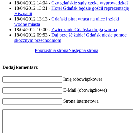
18/04/2012 14:04
-
Czy gdańskie sądy czeka wyprowadzka?
18/04/2012 13:21
-
Hotel Gdańsk będzie gościł reprezentację
Hiszpanii
18/04/2012 13:13
-
Gdański pirat wraca na ulice i szlaki
wodne miasta
18/04/2012 10:00
-
Zwiedzanie Gdańska drogą wodną
18/04/2012 09:53
-
Daj przejść żabie! Gdańsk niesie pomoc
skocznym przechodniom
Poprzednia strona
Następna strona
Dodaj komentarz
Imię (obowiązkowe)
E-Mail (obowiązkowe)
Strona internetowa