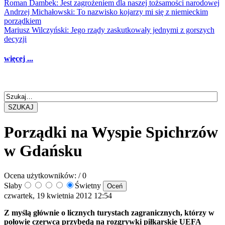
Roman Dambek: Jest zagrożeniem dla naszej tożsamości narodowej
Andrzej Michałowski: To nazwisko kojarzy mi się z niemieckim
porządkiem
Mariusz Wilczyński: Jego rządy zaskutkowały jednymi z gorszych
decyzji
więcej ...
SZUKAJ
Porządki na Wyspie Spichrzów
w Gdańsku
Ocena użytkowników:
/ 0
Słaby
Świetny
czwartek, 19 kwietnia 2012 12:54
Z myślą głównie o licznych turystach zagranicznych, którzy w
połowie czerwca przybędą na rozgrywki piłkarskie UEFA