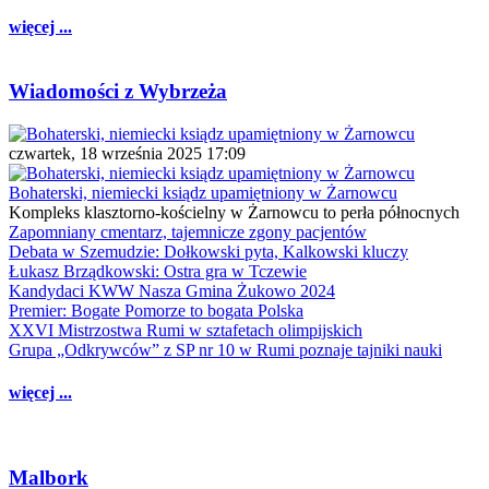
więcej ...
Wiadomości z Wybrzeża
czwartek, 18 września 2025 17:09
Bohaterski, niemiecki ksiądz upamiętniony w Żarnowcu
Kompleks klasztorno-kościelny w Żarnowcu to perła północnych
Zapomniany cmentarz, tajemnicze zgony pacjentów
Debata w Szemudzie: Dołkowski pyta, Kalkowski kluczy
Łukasz Brządkowski: Ostra gra w Tczewie
Kandydaci KWW Nasza Gmina Żukowo 2024
Premier: Bogate Pomorze to bogata Polska
XXVI Mistrzostwa Rumi w sztafetach olimpijskich
Grupa „Odkrywców” z SP nr 10 w Rumi poznaje tajniki nauki
więcej ...
Malbork