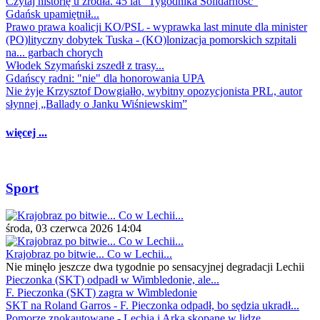
Czytaj historię u źródła. 45 lat "Tygodnika Solidarność"
Gdańsk upamiętnił...
Prawo prawa koalicji KO/PSL - wyprawka last minute dla minister
(PO)lityczny dobytek Tuska - (KO)lonizacja pomorskich szpitali
na... garbach chorych
Włodek Szymański zszedł z trasy...
Gdańscy radni: "nie" dla honorowania UPA
Nie żyje Krzysztof Dowgiałło, wybitny opozycjonista PRL, autor
słynnej „Ballady o Janku Wiśniewskim”
więcej ...
Sport
środa, 03 czerwca 2026 14:04
Krajobraz po bitwie... Co w Lechii...
Nie minęło jeszcze dwa tygodnie po sensacyjnej degradacji Lechii
Pieczonka (SKT) odpadł w Wimbledonie, ale...
F. Pieczonka (SKT) zagra w Wimbledonie
SKT na Roland Garros - F. Pieczonka odpadł, bo sędzia ukradł...
Pomorze znokautowane - Lechia i Arka skopane w lidze