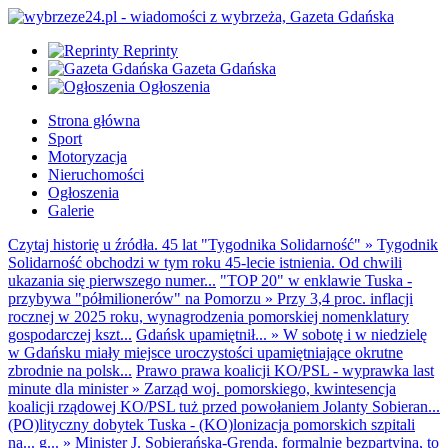
Reprinty
Gazeta Gdańska
Ogłoszenia
Strona główna
Sport
Motoryzacja
Nieruchomości
Ogłoszenia
Galerie
Czytaj historię u źródła. 45 lat "Tygodnika Solidarność"
»
Tygodnik
Solidarność obchodzi w tym roku 45-lecie istnienia. Od chwili
ukazania się pierwszego numer...
"TOP 20" w enklawie Tuska -
przybywa "półmilionerów" na Pomorzu
»
Przy 3,4 proc. inflacji
rocznej w 2025 roku, wynagrodzenia pomorskiej nomenklatury
gospodarczej kszt...
Gdańsk upamiętnił...
»
W sobotę i w niedzielę
w Gdańsku miały miejsce uroczystości upamiętniające okrutne
zbrodnie na polsk...
Prawo prawa koalicji KO/PSL - wyprawka last
minute dla minister
»
Zarząd woj. pomorskiego, kwintesencja
koalicji rządowej KO/PSL tuż przed powołaniem Jolanty Sobieran...
(PO)lityczny dobytek Tuska - (KO)lonizacja pomorskich szpitali
na... g...
»
Minister J. Sobierańska-Grenda, formalnie bezpartyjna, to