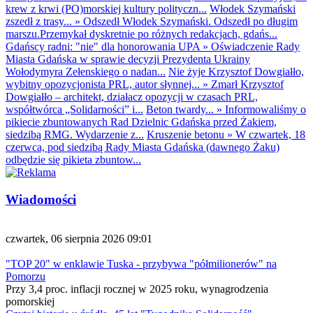
krew z krwi (PO)morskiej kultury polityczn...
Włodek Szymański
zszedł z trasy...
»
Odszedł Włodek Szymański. Odszedł po długim
marszu.Przemykał dyskretnie po różnych redakcjach, gdańs...
Gdańscy radni: "nie" dla honorowania UPA
»
Oświadczenie Rady
Miasta Gdańska w sprawie decyzji Prezydenta Ukrainy
Wołodymyra Zełenskiego o nadan...
Nie żyje Krzysztof Dowgiałło,
wybitny opozycjonista PRL, autor słynnej...
»
Zmarł Krzysztof
Dowgiałło – architekt, działacz opozycji w czasach PRL,
współtwórca „Solidarności” i...
Beton twardy...
»
Informowaliśmy o
pikiecie zbuntowanych Rad Dzielnic Gdańska przed Żakiem,
siedzibą RMG. Wydarzenie z...
Kruszenie betonu
»
W czwartek, 18
czerwca, pod siedzibą Rady Miasta Gdańska (dawnego Żaku)
odbędzie się pikieta zbuntow...
Wiadomości
czwartek, 06 sierpnia 2026 09:01
"TOP 20" w enklawie Tuska - przybywa "półmilionerów" na
Pomorzu
Przy 3,4 proc. inflacji rocznej w 2025 roku, wynagrodzenia
pomorskiej