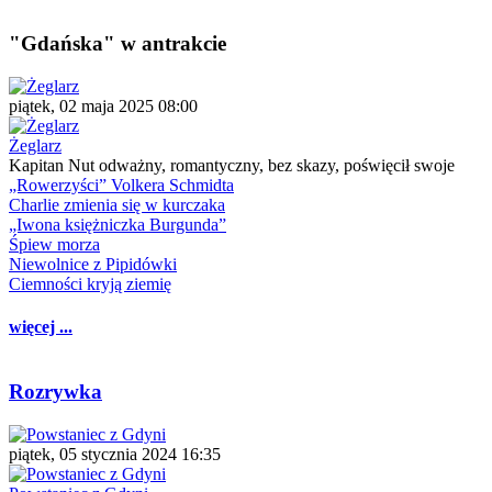
"Gdańska" w antrakcie
piątek, 02 maja 2025 08:00
Żeglarz
Kapitan Nut odważny, romantyczny, bez skazy, poświęcił swoje
„Rowerzyści” Volkera Schmidta
Charlie zmienia się w kurczaka
„Iwona księżniczka Burgunda”
Śpiew morza
Niewolnice z Pipidówki
Ciemności kryją ziemię
więcej ...
Rozrywka
piątek, 05 stycznia 2024 16:35