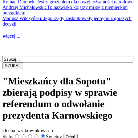
Roman Dambek: Jest zagrożeniem dla naszej tożsamości narodowej
Andrzej Michałowski: To nazwisko kojarzy mi się z niemieckim
porządkiem
Mariusz Wilczyński: Jego rządy zaskutkowały jednymi z gorszych
decyzji
więcej ...
SZUKAJ
"Mieszkańcy dla Sopotu"
zbierają podpisy w sprawie
referendum o odwołanie
prezydenta Karnowskiego
Ocena użytkowników:
/ 5
Słaby
Świetny