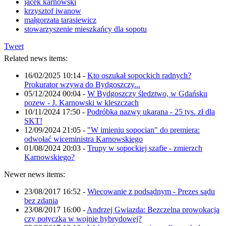
jacek karnowski
krzysztof iwanow
małgorzata tarasiewicz
stowarzyszenie mieszkańcy dla sopotu
Tweet
Related news items:
16/02/2025 10:14
-
Kto oszukał sopockich radnych?
Prokurator wzywa do Bydgoszczy...
05/12/2024 00:04
-
W Bydgoszczy śledztwo, w Gdańsku
pozew - J. Karnowski w kleszczach
10/11/2024 17:50
-
Podróbka nazwy ukarana - 25 tys. zł dla
SKT!
12/09/2024 21:05
-
"W imieniu sopocian" do premiera:
odwołać wiceministra Karnowskiego
01/08/2024 20:03
-
Trupy w sopockiej szafie - zmierzch
Karnowskiego?
Newer news items:
23/08/2017 16:52
-
Wiecowanie z podsądnym - Prezes sądu
bez zdania
23/08/2017 16:00
-
Andrzej Gwiazda: Bezczelna prowokacja
czy potyczka w wojnie hybrydowej?