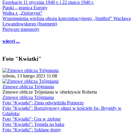
Egzekucje 11 stycznia 1940 r. i 22 marca 1940 r.
Piaski – granica Europy
Walka z „Zielonymi”
Wspomnienia więźnia obozu koncentracyjnego „Stutthof” Wacława
Lewandowskiego (fragment)
Pierwsze transporty
więcej ...
Foto "Kwiatki"
sobota, 13 lutego 2021 11:08
Zimowe oblicza Trójmiasta
Zimowe oblicze Trójmiasta w obiektywie Roberta
Zimowe oblicza Trójmiasta
Foto "Kwiatki": Zima odwiedziła Pomorze
Foto "Kwiatki": Bursztynowy ołtarz w kościele św. Brygidy w
Gdańsku
Foto "Kwiatki": Gra w zielone
Foto "Kwiatki": Temida na haku
Foto "Kwiatki": Szklane domy