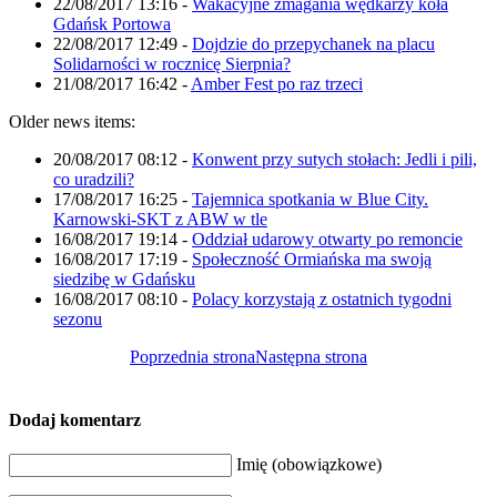
22/08/2017 13:16
-
Wakacyjne zmagania wędkarzy koła
Gdańsk Portowa
22/08/2017 12:49
-
Dojdzie do przepychanek na placu
Solidarności w rocznicę Sierpnia?
21/08/2017 16:42
-
Amber Fest po raz trzeci
Older news items:
20/08/2017 08:12
-
Konwent przy sutych stołach: Jedli i pili,
co uradzili?
17/08/2017 16:25
-
Tajemnica spotkania w Blue City.
Karnowski-SKT z ABW w tle
16/08/2017 19:14
-
Oddział udarowy otwarty po remoncie
16/08/2017 17:19
-
Społeczność Ormiańska ma swoją
siedzibę w Gdańsku
16/08/2017 08:10
-
Polacy korzystają z ostatnich tygodni
sezonu
Poprzednia strona
Następna strona
Dodaj komentarz
Imię (obowiązkowe)