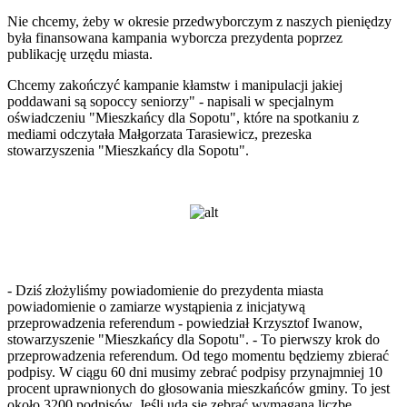
Nie chcemy, żeby w okresie przedwyborczym z naszych pieniędzy
była finansowana kampania wyborcza prezydenta poprzez
publikację urzędu miasta.
Chcemy zakończyć kampanie kłamstw i manipulacji jakiej
poddawani są sopoccy seniorzy" - napisali w specjalnym
oświadczeniu "Mieszkańcy dla Sopotu", które na spotkaniu z
mediami odczytała Małgorzata Tarasiewicz, prezeska
stowarzyszenia "Mieszkańcy dla Sopotu".
- Dziś złożyliśmy powiadomienie do prezydenta miasta
powiadomienie o zamiarze wystąpienia z inicjatywą
przeprowadzenia referendum - powiedział Krzysztof Iwanow,
stowarzyszenie "Mieszkańcy dla Sopotu". - To pierwszy krok do
przeprowadzenia referendum. Od tego momentu będziemy zbierać
podpisy. W ciągu 60 dni musimy zebrać podpisy przynajmniej 10
procent uprawnionych do głosowania mieszkańców gminy. To jest
około 3200 podpisów. Jeśli uda się zebrać wymaganą liczbę