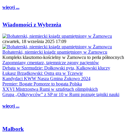
więcej ...
Wiadomości z Wybrzeża
czwartek, 18 września 2025 17:09
Bohaterski, niemiecki ksiądz upamiętniony w Żarnowcu
Kompleks klasztorno-kościelny w Żarnowcu to perła północnych
Zapomniany cmentarz, tajemnicze zgony pacjentów
Debata w Szemudzie: Dołkowski pyta, Kalkowski kluczy
Łukasz Brządkowski: Ostra gra w Tczewie
Kandydaci KWW Nasza Gmina Żukowo 2024
Premier: Bogate Pomorze to bogata Polska
XXVI Mistrzostwa Rumi w sztafetach olimpijskich
Grupa „Odkrywców” z SP nr 10 w Rumi poznaje tajniki nauki
więcej ...
Malbork