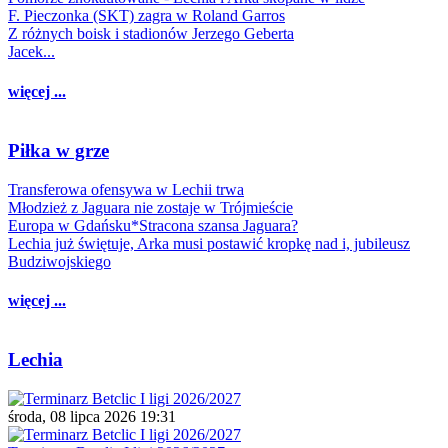
F. Pieczonka (SKT) zagra w Roland Garros
Z różnych boisk i stadionów Jerzego Geberta
Jacek...
więcej ...
Piłka w grze
Transferowa ofensywa w Lechii trwa
Młodzież z Jaguara nie zostaje w Trójmieście
Europa w Gdańsku*Stracona szansa Jaguara?
Lechia już świętuje, Arka musi postawić kropkę nad i, jubileusz
Budziwojskiego
więcej ...
Lechia
środa, 08 lipca 2026 19:31