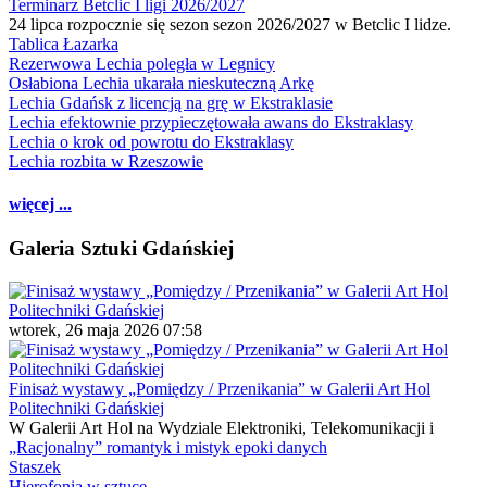
Terminarz Betclic I ligi 2026/2027
24 lipca rozpocznie się sezon sezon 2026/2027 w Betclic I lidze.
Tablica Łazarka
Rezerwowa Lechia poległa w Legnicy
Osłabiona Lechia ukarała nieskuteczną Arkę
Lechia Gdańsk z licencją na grę w Ekstraklasie
Lechia efektownie przypieczętowała awans do Ekstraklasy
Lechia o krok od powrotu do Ekstraklasy
Lechia rozbita w Rzeszowie
więcej ...
Galeria Sztuki Gdańskiej
wtorek, 26 maja 2026 07:58
Finisaż wystawy „Pomiędzy / Przenikania” w Galerii Art Hol
Politechniki Gdańskiej
W Galerii Art Hol na Wydziale Elektroniki, Telekomunikacji i
„Racjonalny” romantyk i mistyk epoki danych
Staszek
Hierofonia w sztuce