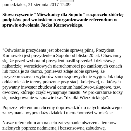
poniedziałek, 21 sierpnia 2017 15:09
Stowarzyszenie "Mieszkańcy dla Sopotu" rozpoczęło zbiórkę
podpisów pod wnioskiem o zorganizowanie referendum w
sprawie odwołania Jacka Karnowskiego.
"Odwołanie prezydenta jest obecnie sprawą pilną. Prezydent
Karnowski jest prezydentem Sopotu od blisko 20 lat. Obawiamy
się, że przed wyborami prezydent nasili sprzedaż i dzierżawę
najbardziej wartościowych nieruchomości po zaniżonych cenach
lub rozda je za darmo, ponieważ zdaje sobie sprawę, że
przyszłorocznych wyborów samorządowych nie wygra. Jak dotąd
oddał miejskie tereny położone przy stacji kolejowej, na których
prywatny inwestor zbudował centrum handlowo-usługowe, tzw.
dworzec, którego część wynajmuje miastu. W prokuraturze toczy
się postępowanie w sprawie tzw. "działki Wierzbickiego".
Poprzez referendum chcemy doprowadzić do natychmiastowego
zatrzymania wyprzedaży działek i nieruchomości w mieście.
Nasze referendum am na celu zatrzymanie niszczenia terenów
zielonych poprzez nadmierną i bezsensowną zabudowę.