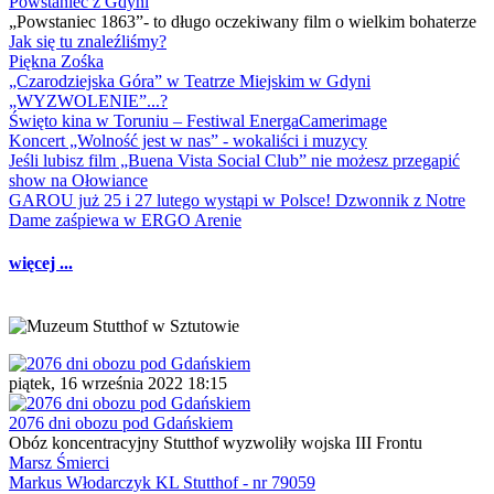
Powstaniec z Gdyni
„Powstaniec 1863”- to długo oczekiwany film o wielkim bohaterze
Jak się tu znaleźliśmy?
Piękna Zośka
„Czarodziejska Góra” w Teatrze Miejskim w Gdyni
„WYZWOLENIE”...?
Święto kina w Toruniu – Festiwal EnergaCamerimage
Koncert „Wolność jest w nas” - wokaliści i muzycy
Jeśli lubisz film „Buena Vista Social Club” nie możesz przegapić
show na Ołowiance
GAROU już 25 i 27 lutego wystąpi w Polsce! Dzwonnik z Notre
Dame zaśpiewa w ERGO Arenie
więcej ...
piątek, 16 września 2022 18:15
2076 dni obozu pod Gdańskiem
Obóz koncentracyjny Stutthof wyzwoliły wojska III Frontu
Marsz Śmierci
Markus Włodarczyk KL Stutthof - nr 79059