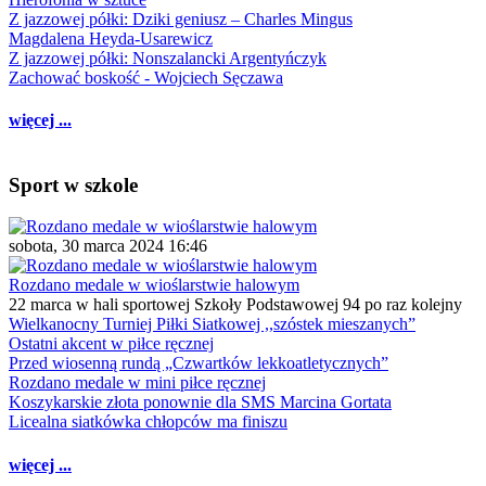
Z jazzowej półki: Dziki geniusz – Charles Mingus
Magdalena Heyda-Usarewicz
Z jazzowej półki: Nonszalancki Argentyńczyk
Zachować boskość - Wojciech Sęczawa
więcej ...
Sport w szkole
sobota, 30 marca 2024 16:46
Rozdano medale w wioślarstwie halowym
22 marca w hali sportowej Szkoły Podstawowej 94 po raz kolejny
Wielkanocny Turniej Piłki Siatkowej ,,szóstek mieszanych”
Ostatni akcent w piłce ręcznej
Przed wiosenną rundą „Czwartków lekkoatletycznych”
Rozdano medale w mini piłce ręcznej
Koszykarskie złota ponownie dla SMS Marcina Gortata
Licealna siatkówka chłopców ma finiszu
więcej ...