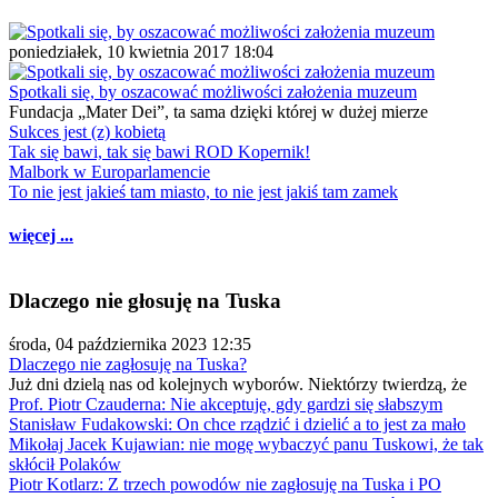
poniedziałek, 10 kwietnia 2017 18:04
Spotkali się, by oszacować możliwości założenia muzeum
Fundacja „Mater Dei”, ta sama dzięki której w dużej mierze
Sukces jest (z) kobietą
Tak się bawi, tak się bawi ROD Kopernik!
Malbork w Europarlamencie
To nie jest jakieś tam miasto, to nie jest jakiś tam zamek
więcej ...
Dlaczego nie głosuję na Tuska
środa, 04 października 2023 12:35
Dlaczego nie zagłosuję na Tuska?
Już dni dzielą nas od kolejnych wyborów. Niektórzy twierdzą, że
Prof. Piotr Czauderna: Nie akceptuję, gdy gardzi się słabszym
Stanisław Fudakowski: On chce rządzić i dzielić a to jest za mało
Mikołaj Jacek Kujawian: nie mogę wybaczyć panu Tuskowi, że tak
skłócił Polaków
Piotr Kotlarz: Z trzech powodów nie zagłosuję na Tuska i PO