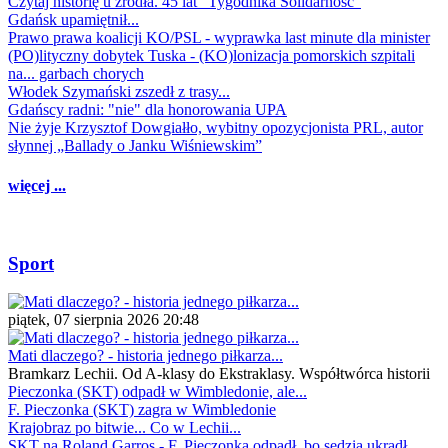
Czytaj historię u źródła. 45 lat "Tygodnika Solidarność"
Gdańsk upamiętnił...
Prawo prawa koalicji KO/PSL - wyprawka last minute dla minister
(PO)lityczny dobytek Tuska - (KO)lonizacja pomorskich szpitali
na... garbach chorych
Włodek Szymański zszedł z trasy...
Gdańscy radni: "nie" dla honorowania UPA
Nie żyje Krzysztof Dowgiałło, wybitny opozycjonista PRL, autor
słynnej „Ballady o Janku Wiśniewskim”
więcej ...
Sport
piątek, 07 sierpnia 2026 20:48
Mati dlaczego? - historia jednego piłkarza...
Bramkarz Lechii. Od A-klasy do Ekstraklasy. Współtwórca historii
Pieczonka (SKT) odpadł w Wimbledonie, ale...
F. Pieczonka (SKT) zagra w Wimbledonie
Krajobraz po bitwie... Co w Lechii...
SKT na Roland Garros - F. Pieczonka odpadł, bo sędzia ukradł...