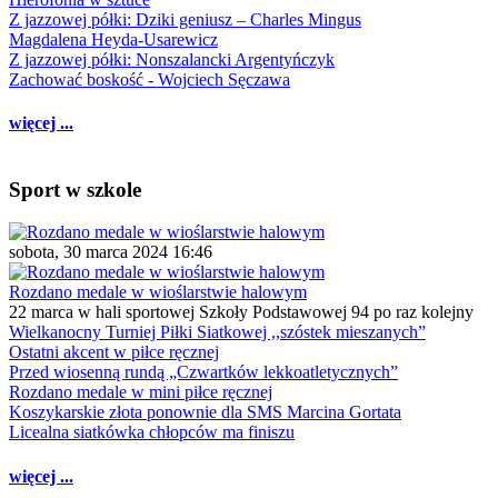
Z jazzowej półki: Dziki geniusz – Charles Mingus
Magdalena Heyda-Usarewicz
Z jazzowej półki: Nonszalancki Argentyńczyk
Zachować boskość - Wojciech Sęczawa
więcej ...
Sport w szkole
sobota, 30 marca 2024 16:46
Rozdano medale w wioślarstwie halowym
22 marca w hali sportowej Szkoły Podstawowej 94 po raz kolejny
Wielkanocny Turniej Piłki Siatkowej ,,szóstek mieszanych”
Ostatni akcent w piłce ręcznej
Przed wiosenną rundą „Czwartków lekkoatletycznych”
Rozdano medale w mini piłce ręcznej
Koszykarskie złota ponownie dla SMS Marcina Gortata
Licealna siatkówka chłopców ma finiszu
więcej ...