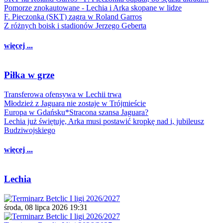
Pomorze znokautowane - Lechia i Arka skopane w lidze
F. Pieczonka (SKT) zagra w Roland Garros
Z różnych boisk i stadionów Jerzego Geberta
więcej ...
Piłka w grze
Transferowa ofensywa w Lechii trwa
Młodzież z Jaguara nie zostaje w Trójmieście
Europa w Gdańsku*Stracona szansa Jaguara?
Lechia już świętuje, Arka musi postawić kropkę nad i, jubileusz
Budziwojskiego
więcej ...
Lechia
środa, 08 lipca 2026 19:31