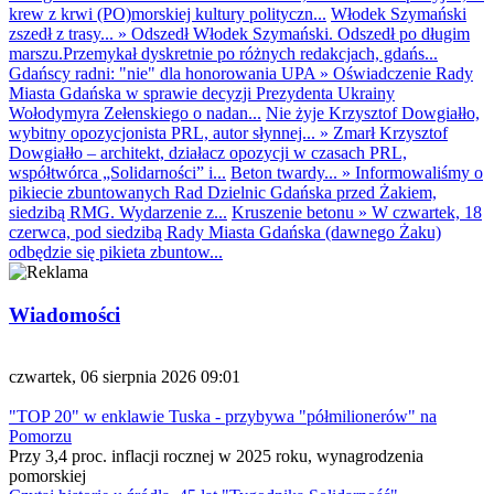
krew z krwi (PO)morskiej kultury polityczn...
Włodek Szymański
zszedł z trasy...
»
Odszedł Włodek Szymański. Odszedł po długim
marszu.Przemykał dyskretnie po różnych redakcjach, gdańs...
Gdańscy radni: "nie" dla honorowania UPA
»
Oświadczenie Rady
Miasta Gdańska w sprawie decyzji Prezydenta Ukrainy
Wołodymyra Zełenskiego o nadan...
Nie żyje Krzysztof Dowgiałło,
wybitny opozycjonista PRL, autor słynnej...
»
Zmarł Krzysztof
Dowgiałło – architekt, działacz opozycji w czasach PRL,
współtwórca „Solidarności” i...
Beton twardy...
»
Informowaliśmy o
pikiecie zbuntowanych Rad Dzielnic Gdańska przed Żakiem,
siedzibą RMG. Wydarzenie z...
Kruszenie betonu
»
W czwartek, 18
czerwca, pod siedzibą Rady Miasta Gdańska (dawnego Żaku)
odbędzie się pikieta zbuntow...
Wiadomości
czwartek, 06 sierpnia 2026 09:01
"TOP 20" w enklawie Tuska - przybywa "półmilionerów" na
Pomorzu
Przy 3,4 proc. inflacji rocznej w 2025 roku, wynagrodzenia
pomorskiej