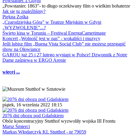
Powstaniec z Gdyni
„Powstaniec 1863”- to długo oczekiwany film o wielkim bohaterze
Jak się tu znaleźliśmy?
Piękna Zośka
„Czarodziejska Góra” w Teatrze Miejskim w Gdyni
„WYZWOLENIE”...?
Święto kina w Toruniu – Festiwal EnergaCamerimage
Koncert „Wolność jest w nas” - wokaliści i muzycy
Jeśli lubisz film „Buena Vista Social Club” nie możesz przegapić
show na Ołowiance
GAROU już 25 i 27 lutego wystąpi w Polsce! Dzwonnik z Notre
Dame zaśpiewa w ERGO Arenie
więcej ...
piątek, 16 września 2022 18:15
2076 dni obozu pod Gdańskiem
Obóz koncentracyjny Stutthof wyzwoliły wojska III Frontu
Marsz Śmierci
Markus Włodarczyk KL Stutthof - nr 79059