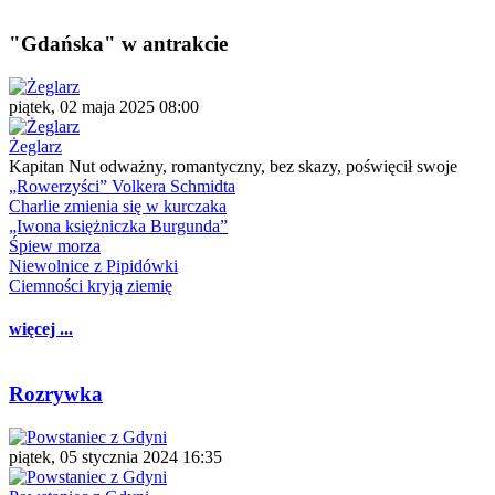
"Gdańska" w antrakcie
piątek, 02 maja 2025 08:00
Żeglarz
Kapitan Nut odważny, romantyczny, bez skazy, poświęcił swoje
„Rowerzyści” Volkera Schmidta
Charlie zmienia się w kurczaka
„Iwona księżniczka Burgunda”
Śpiew morza
Niewolnice z Pipidówki
Ciemności kryją ziemię
więcej ...
Rozrywka
piątek, 05 stycznia 2024 16:35