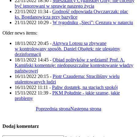
22/11/2022 18:50
-
Mieszkańcy Cygańskiej Góry: nie chcemy
być ignorowani w sprawie naszego życia
22/11/2022 11:34
-
Godność odpowiada Owczarczak: plac
ks. Bogdanowicza przy bazylice
21/11/2022 10:29
-
W tygodniku „Sieci”: Cenzura w natarciu
Older news items:
18/11/2022 20:45
-
Aktywa Lotosu są zbywane
w kontrolowany sposób. Daniel Obajtek: nie ulegajmy
dezinformacji
18/11/2022 14:45
-
Obiad polityków z sędziami! Prof. A.
Kamiński komentuje: niedopuszczalne kontestowanie władzy
państwowej
16/11/2022 20:15
-
Piotr Czauderna: Straciliśmy wielu
utalentowanych ludzi
16/11/2022 11:11
-
Paliw dostatek, na stacjach spokój
15/11/2022 11:39
-
PKM Południe - jakie szanse, jakie
problemy
Poprzednia strona
Następna strona
Dodaj komentarz