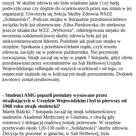
ruszył. W służbie zdrowia nie było wiadomo jakie i czy będą
podwyżki oraz czy dojdzie do oczekiwanych przez nas zmian w jej
organizacji. Utworzyła się Sekcja Służby Zdrowia NSZZ
„Solidarności”. Podczas strajku w listopadzie przedstawicielstwo
związku było już uformowane. Alina Pienkowska, do niedawna
jeszcze działaczka WZZ „Wybrzeża”, oddelegowana niejako do
tworzenia solidarnościowej służby zdrowia była już jej
niekwestionowanym liderem. Podobnie jak podczas strajku w
urzędzie. Spotkania z przedstawicielami rządu, czyli resortu
zdrowia, zaczęły się w połowie października. Nie przyniosły
rozwiązania. Strajk zaczął się więc w piątek 7 listopada, gdyż oferta
przedstawiona przez wiceministrów na Sali Herbowej Urzędu
Wojewódzkiego odbiegała od naszych oczekiwań i od tego, co
ostatecznie znalazło się w kończącym strajk porozumieniu. Dodatek
kwotowy został zrealizowany.
- Studenci AMG poparli postulaty wysuwane przez
strajkujących w Urzędzie Wojewódzkim i był to pierwszy od
1968 roku strajk studencki?
Marek Balicki: 7 listopada zaczął się strajk solidarnościowy
studentów Akademii Medycznej w Gdańsku, z chwilą gdy
rozmowy z delegacją rządową zostały przerwane. W urzędzie
przebywało około 120-130 osób z „Solidarności” służby zdrowia.
Decyzja by pozostać w gmachu, w Sali Herbowej, była