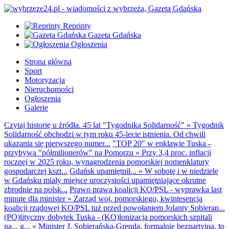
Reprinty
Gazeta Gdańska
Ogłoszenia
Strona główna
Sport
Motoryzacja
Nieruchomości
Ogłoszenia
Galerie
Czytaj historię u źródła. 45 lat "Tygodnika Solidarność"
»
Tygodnik
Solidarność obchodzi w tym roku 45-lecie istnienia. Od chwili
ukazania się pierwszego numer...
"TOP 20" w enklawie Tuska -
przybywa "półmilionerów" na Pomorzu
»
Przy 3,4 proc. inflacji
rocznej w 2025 roku, wynagrodzenia pomorskiej nomenklatury
gospodarczej kszt...
Gdańsk upamiętnił...
»
W sobotę i w niedzielę
w Gdańsku miały miejsce uroczystości upamiętniające okrutne
zbrodnie na polsk...
Prawo prawa koalicji KO/PSL - wyprawka last
minute dla minister
»
Zarząd woj. pomorskiego, kwintesencja
koalicji rządowej KO/PSL tuż przed powołaniem Jolanty Sobieran...
(PO)lityczny dobytek Tuska - (KO)lonizacja pomorskich szpitali
na... g...
»
Minister J. Sobierańska-Grenda, formalnie bezpartyjna, to