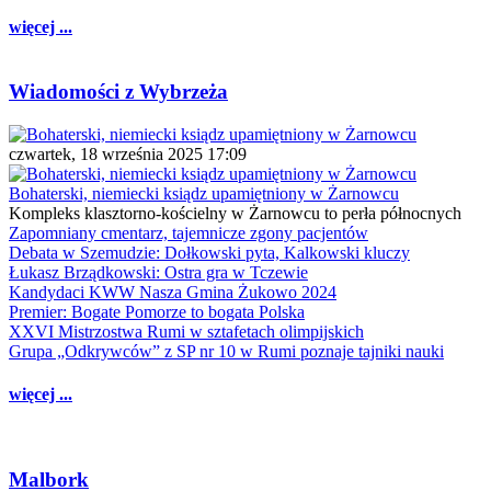
więcej ...
Wiadomości z Wybrzeża
czwartek, 18 września 2025 17:09
Bohaterski, niemiecki ksiądz upamiętniony w Żarnowcu
Kompleks klasztorno-kościelny w Żarnowcu to perła północnych
Zapomniany cmentarz, tajemnicze zgony pacjentów
Debata w Szemudzie: Dołkowski pyta, Kalkowski kluczy
Łukasz Brządkowski: Ostra gra w Tczewie
Kandydaci KWW Nasza Gmina Żukowo 2024
Premier: Bogate Pomorze to bogata Polska
XXVI Mistrzostwa Rumi w sztafetach olimpijskich
Grupa „Odkrywców” z SP nr 10 w Rumi poznaje tajniki nauki
więcej ...
Malbork