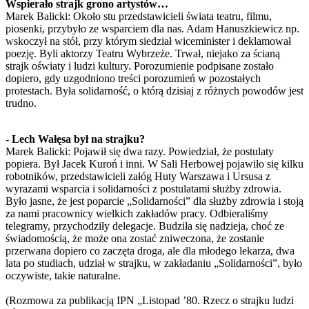
Wspierało strajk grono artystów…
Marek Balicki: Około stu przedstawicieli świata teatru, filmu,
piosenki, przybyło ze wsparciem dla nas. Adam Hanuszkiewicz np.
wskoczył na stół, przy którym siedział wiceminister i deklamował
poezję. Byli aktorzy Teatru Wybrzeże. Trwał, niejako za ścianą
strajk oświaty i ludzi kultury. Porozumienie podpisane zostało
dopiero, gdy uzgodniono treści porozumień w pozostałych
protestach. Była solidarność, o którą dzisiaj z różnych powodów jest
trudno.
- Lech Wałęsa był na strajku?
Marek Balicki: Pojawił się dwa razy. Powiedział, że postulaty
popiera. Był Jacek Kuroń i inni. W Sali Herbowej pojawiło się kilku
robotników, przedstawicieli załóg Huty Warszawa i Ursusa z
wyrazami wsparcia i solidarności z postulatami służby zdrowia.
Było jasne, że jest poparcie „Solidarności” dla służby zdrowia i stoją
za nami pracownicy wielkich zakładów pracy. Odbieraliśmy
telegramy, przychodziły delegacje. Budziła się nadzieja, choć ze
świadomością, że może ona zostać zniweczona, że zostanie
przerwana dopiero co zaczęta droga, ale dla młodego lekarza, dwa
lata po studiach, udział w strajku, w zakładaniu „Solidarności”, było
oczywiste, takie naturalne.
(Rozmowa za publikacją IPN „Listopad ’80. Rzecz o strajku ludzi