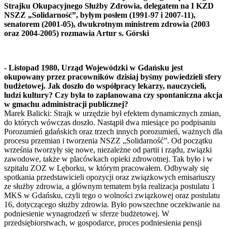
Strajku Okupacyjnego Służby Zdrowia, delegatem na I KZD
NSZZ „Solidarność”, byłym posłem (1991-97 i 2007-11),
senatorem (2001-05), dwukrotnym ministrem zdrowia (2003
oraz 2004-2005) rozmawia Artur s. Górski
- Listopad 1980, Urząd Wojewódzki w Gdańsku jest
okupowany przez pracowników dzisiaj byśmy powiedzieli sfery
budżetowej. Jak doszło do współpracy lekarzy, nauczycieli,
ludzi kultury? Czy była to zaplanowana czy spontaniczna akcja
w gmachu administracji publicznej?
Marek Balicki: Strajk w urzędzie był efektem dynamicznych zmian,
do których wówczas doszło. Nastąpił dwa miesiące po podpisaniu
Porozumień gdańskich oraz trzech innych porozumień, ważnych dla
procesu przemian i tworzenia NSZZ „Solidarność”. Od początku
września tworzyły się nowe, niezależne od partii i rządu, związki
zawodowe, także w placówkach opieki zdrowotnej. Tak było i w
szpitalu ZOZ w Lęborku, w którym pracowałem. Odbywały się
spotkania przedstawicieli opozycji oraz związkowych emisariuszy
ze służby zdrowia, a głównym tematem była realizacja postulatu 1
MKS w Gdańsku, czyli tego o wolności związkowej oraz postulatu
16, dotyczącego służby zdrowia. Było powszechne oczekiwanie na
podniesienie wynagrodzeń w sferze budżetowej. W
przedsiębiorstwach, w gospodarce, proces podniesienia pensji