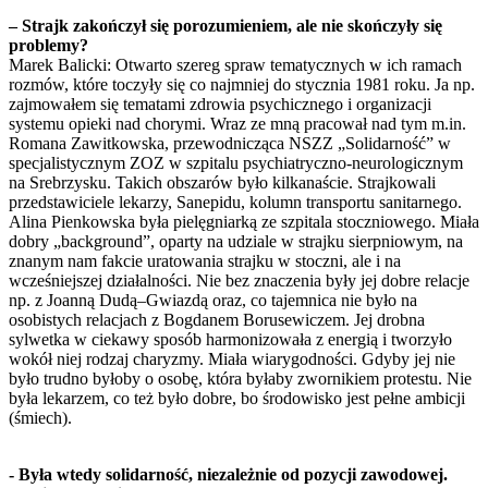
– Strajk zakończył się porozumieniem, ale nie skończyły się
problemy?
Marek Balicki: Otwarto szereg spraw tematycznych w ich ramach
rozmów, które toczyły się co najmniej do stycznia 1981 roku. Ja np.
zajmowałem się tematami zdrowia psychicznego i organizacji
systemu opieki nad chorymi. Wraz ze mną pracował nad tym m.in.
Romana Zawitkowska, przewodnicząca NSZZ „Solidarność” w
specjalistycznym ZOZ w szpitalu psychiatryczno-neurologicznym
na Srebrzysku. Takich obszarów było kilkanaście. Strajkowali
przedstawiciele lekarzy, Sanepidu, kolumn transportu sanitarnego.
Alina Pienkowska była pielęgniarką ze szpitala stoczniowego. Miała
dobry „background”, oparty na udziale w strajku sierpniowym, na
znanym nam fakcie uratowania strajku w stoczni, ale i na
wcześniejszej działalności. Nie bez znaczenia były jej dobre relacje
np. z Joanną Dudą–Gwiazdą oraz, co tajemnica nie było na
osobistych relacjach z Bogdanem Borusewiczem. Jej drobna
sylwetka w ciekawy sposób harmonizowała z energią i tworzyło
wokół niej rodzaj charyzmy. Miała wiarygodności. Gdyby jej nie
było trudno byłoby o osobę, która byłaby zwornikiem protestu. Nie
była lekarzem, co też było dobre, bo środowisko jest pełne ambicji
(śmiech).
- Była wtedy solidarność, niezależnie od pozycji zawodowej.