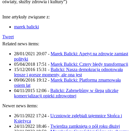
oświaty, służby zdrowia i kultury”)
Inne artykuły związane z:
marek balicki
Tweet
Related news items:
28/01/2021 20:07
-
Marek Balicki: Apetyt na zdrowie zamiast
polityki
05/04/2018 17:51
-
Marek Balicki: Cztery błędy transformacji
15/12/2016 15:31
-
Balicki: Nasza demokracja odnotowała
lepsze i gorsze momenty, ale ona jest
09/06/2016 19:12
-
Marek Balicki: Platforma zmarnowała
osiem lat
04/11/2015 12:06
-
Balicki: Zabrnęliśmy w ślepą uliczkę
komercjalizacji opieki zdrowotnej
Newer news items:
26/11/2022 17:24
-
Uczniowie zgłębiali tajemnice Słońca i
Księżyca
24/11/2022 18:46
-
Twierdza zamknięta o pół roku dłużej