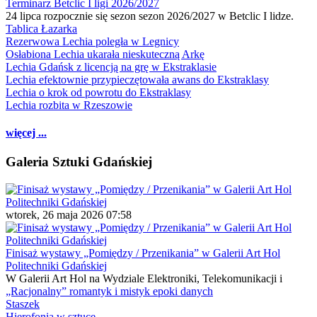
Terminarz Betclic I ligi 2026/2027
24 lipca rozpocznie się sezon sezon 2026/2027 w Betclic I lidze.
Tablica Łazarka
Rezerwowa Lechia poległa w Legnicy
Osłabiona Lechia ukarała nieskuteczną Arkę
Lechia Gdańsk z licencją na grę w Ekstraklasie
Lechia efektownie przypieczętowała awans do Ekstraklasy
Lechia o krok od powrotu do Ekstraklasy
Lechia rozbita w Rzeszowie
więcej ...
Galeria Sztuki Gdańskiej
wtorek, 26 maja 2026 07:58
Finisaż wystawy „Pomiędzy / Przenikania” w Galerii Art Hol
Politechniki Gdańskiej
W Galerii Art Hol na Wydziale Elektroniki, Telekomunikacji i
„Racjonalny” romantyk i mistyk epoki danych
Staszek
Hierofonia w sztuce