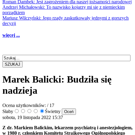
Roman Dambek: Jest zagrożeniem dla naszej tożsamości narodowej
Andrzej Michałowski: To nazwisko kojarzy mi się z niemieckim
porządkiem
Mariusz Wilczyński: Jego rządy zaskutkowały jednymi z gorszych
decyzji
więcej ...
SZUKAJ
Marek Balicki: Budziła się
nadzieja
Ocena użytkowników:
/ 17
Słaby
Świetny
sobota, 19 listopada 2022 15:37
Z dr. Markiem Balickim, lekarzem psychiatrą i anestezjologiem,
w 1980 r. członkiem Komitetu Strajkowego Ogólnopolskiego