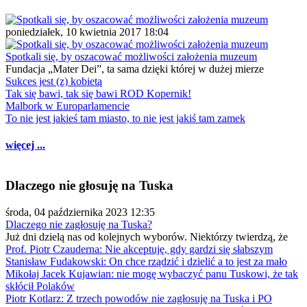
poniedziałek, 10 kwietnia 2017 18:04
Spotkali się, by oszacować możliwości założenia muzeum
Fundacja „Mater Dei”, ta sama dzięki której w dużej mierze
Sukces jest (z) kobietą
Tak się bawi, tak się bawi ROD Kopernik!
Malbork w Europarlamencie
To nie jest jakieś tam miasto, to nie jest jakiś tam zamek
więcej ...
Dlaczego nie głosuję na Tuska
środa, 04 października 2023 12:35
Dlaczego nie zagłosuję na Tuska?
Już dni dzielą nas od kolejnych wyborów. Niektórzy twierdzą, że
Prof. Piotr Czauderna: Nie akceptuję, gdy gardzi się słabszym
Stanisław Fudakowski: On chce rządzić i dzielić a to jest za mało
Mikołaj Jacek Kujawian: nie mogę wybaczyć panu Tuskowi, że tak
skłócił Polaków
Piotr Kotlarz: Z trzech powodów nie zagłosuję na Tuska i PO