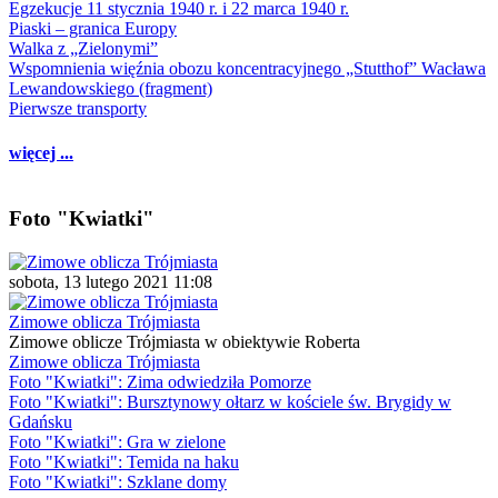
Egzekucje 11 stycznia 1940 r. i 22 marca 1940 r.
Piaski – granica Europy
Walka z „Zielonymi”
Wspomnienia więźnia obozu koncentracyjnego „Stutthof” Wacława
Lewandowskiego (fragment)
Pierwsze transporty
więcej ...
Foto "Kwiatki"
sobota, 13 lutego 2021 11:08
Zimowe oblicza Trójmiasta
Zimowe oblicze Trójmiasta w obiektywie Roberta
Zimowe oblicza Trójmiasta
Foto "Kwiatki": Zima odwiedziła Pomorze
Foto "Kwiatki": Bursztynowy ołtarz w kościele św. Brygidy w
Gdańsku
Foto "Kwiatki": Gra w zielone
Foto "Kwiatki": Temida na haku
Foto "Kwiatki": Szklane domy