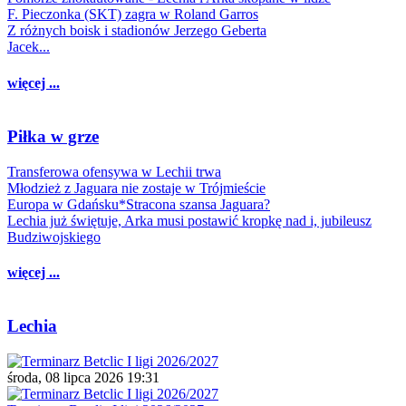
F. Pieczonka (SKT) zagra w Roland Garros
Z różnych boisk i stadionów Jerzego Geberta
Jacek...
więcej ...
Piłka w grze
Transferowa ofensywa w Lechii trwa
Młodzież z Jaguara nie zostaje w Trójmieście
Europa w Gdańsku*Stracona szansa Jaguara?
Lechia już świętuje, Arka musi postawić kropkę nad i, jubileusz
Budziwojskiego
więcej ...
Lechia
środa, 08 lipca 2026 19:31