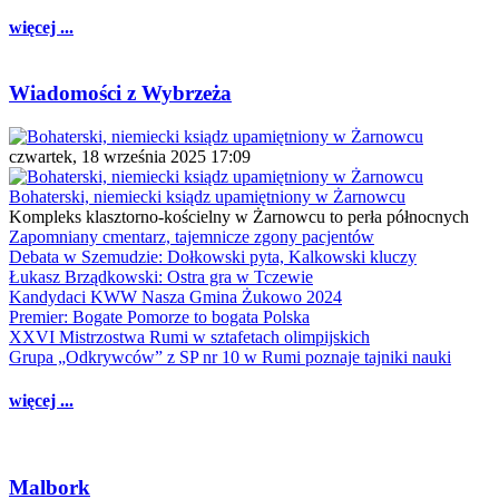
więcej ...
Wiadomości z Wybrzeża
czwartek, 18 września 2025 17:09
Bohaterski, niemiecki ksiądz upamiętniony w Żarnowcu
Kompleks klasztorno-kościelny w Żarnowcu to perła północnych
Zapomniany cmentarz, tajemnicze zgony pacjentów
Debata w Szemudzie: Dołkowski pyta, Kalkowski kluczy
Łukasz Brządkowski: Ostra gra w Tczewie
Kandydaci KWW Nasza Gmina Żukowo 2024
Premier: Bogate Pomorze to bogata Polska
XXVI Mistrzostwa Rumi w sztafetach olimpijskich
Grupa „Odkrywców” z SP nr 10 w Rumi poznaje tajniki nauki
więcej ...
Malbork