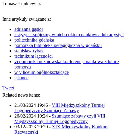
Tomasz Łunkiewicz
Inne artykuły związane z:
adrianna gąsior
księżyc – spójrzmy w niebo okiem naukowca lub artysty”
politechnika gdańska
pomorska biblioteka pedagogiczna w gdańsku
stanisław rybak
technikum łączności
vi pomorska uczniowska konferencja naukowa zdolni z
pomorza
w v liceum ogólnokształcące
„słońce
Tweet
Related news items:
21/03/2024 19:46
-
VIII Międzyszkolny Turniej
Logopedyczny Szumiące Zabawy
26/02/2024 10:24
-
Szumiące zabawy czyli VIII
Międzyszkolny Turniej Logopedyczny
03/12/2023 20:29
-
XIX Międzyszkolny Konkurs
Recytatorski