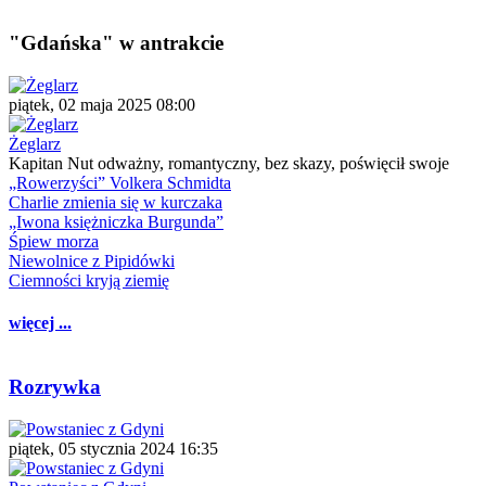
"Gdańska" w antrakcie
piątek, 02 maja 2025 08:00
Żeglarz
Kapitan Nut odważny, romantyczny, bez skazy, poświęcił swoje
„Rowerzyści” Volkera Schmidta
Charlie zmienia się w kurczaka
„Iwona księżniczka Burgunda”
Śpiew morza
Niewolnice z Pipidówki
Ciemności kryją ziemię
więcej ...
Rozrywka
piątek, 05 stycznia 2024 16:35