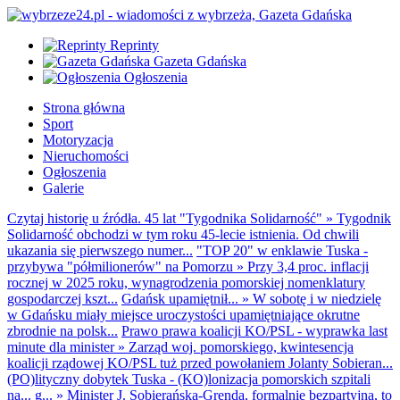
Reprinty
Gazeta Gdańska
Ogłoszenia
Strona główna
Sport
Motoryzacja
Nieruchomości
Ogłoszenia
Galerie
Czytaj historię u źródła. 45 lat "Tygodnika Solidarność"
»
Tygodnik
Solidarność obchodzi w tym roku 45-lecie istnienia. Od chwili
ukazania się pierwszego numer...
"TOP 20" w enklawie Tuska -
przybywa "półmilionerów" na Pomorzu
»
Przy 3,4 proc. inflacji
rocznej w 2025 roku, wynagrodzenia pomorskiej nomenklatury
gospodarczej kszt...
Gdańsk upamiętnił...
»
W sobotę i w niedzielę
w Gdańsku miały miejsce uroczystości upamiętniające okrutne
zbrodnie na polsk...
Prawo prawa koalicji KO/PSL - wyprawka last
minute dla minister
»
Zarząd woj. pomorskiego, kwintesencja
koalicji rządowej KO/PSL tuż przed powołaniem Jolanty Sobieran...
(PO)lityczny dobytek Tuska - (KO)lonizacja pomorskich szpitali
na... g...
»
Minister J. Sobierańska-Grenda, formalnie bezpartyjna, to