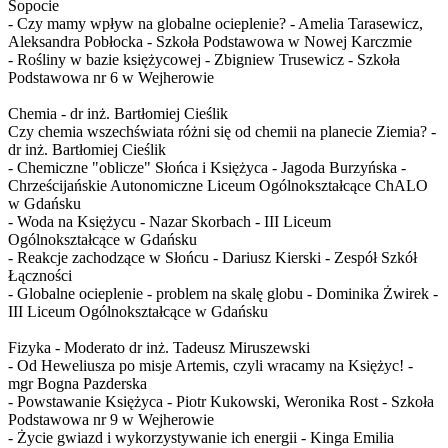
Sopocie
- Czy mamy wpływ na globalne ocieplenie? - Amelia Tarasewicz,
Aleksandra Pobłocka - Szkoła Podstawowa w Nowej Karczmie
- Rośliny w bazie księżycowej - Zbigniew Trusewicz - Szkoła
Podstawowa nr 6 w Wejherowie
Chemia - dr inż. Bartłomiej Cieślik
Czy chemia wszechświata różni się od chemii na planecie Ziemia? -
dr inż. Bartłomiej Cieślik
- Chemiczne "oblicze" Słońca i Księżyca - Jagoda Burzyńska -
Chrześcijańskie Autonomiczne Liceum Ogólnokształcące ChALO
w Gdańsku
- Woda na Księżycu - Nazar Skorbach - III Liceum
Ogólnokształcące w Gdańsku
- Reakcje zachodzące w Słońcu - Dariusz Kierski - Zespół Szkół
Łączności
- Globalne ocieplenie - problem na skalę globu - Dominika Żwirek -
III Liceum Ogólnokształcące w Gdańsku
Fizyka - Moderato dr inż. Tadeusz Miruszewski
- Od Heweliusza po misje Artemis, czyli wracamy na Księżyc! -
mgr Bogna Pazderska
- Powstawanie Księżyca - Piotr Kukowski, Weronika Rost - Szkoła
Podstawowa nr 9 w Wejherowie
- Życie gwiazd i wykorzystywanie ich energii - Kinga Emilia