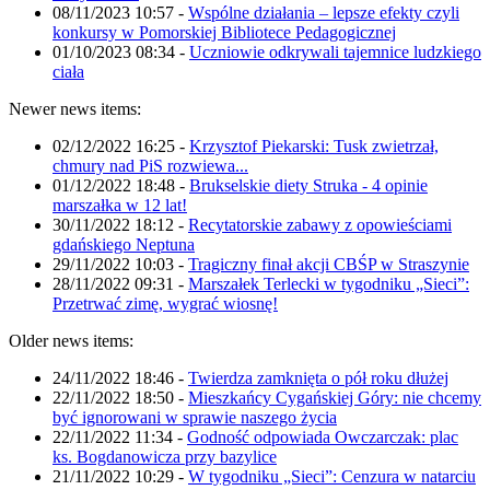
08/11/2023 10:57
-
Wspólne działania – lepsze efekty czyli
konkursy w Pomorskiej Bibliotece Pedagogicznej
01/10/2023 08:34
-
Uczniowie odkrywali tajemnice ludzkiego
ciała
Newer news items:
02/12/2022 16:25
-
Krzysztof Piekarski: Tusk zwietrzał,
chmury nad PiS rozwiewa...
01/12/2022 18:48
-
Brukselskie diety Struka - 4 opinie
marszałka w 12 lat!
30/11/2022 18:12
-
Recytatorskie zabawy z opowieściami
gdańskiego Neptuna
29/11/2022 10:03
-
Tragiczny finał akcji CBŚP w Straszynie
28/11/2022 09:31
-
Marszałek Terlecki w tygodniku „Sieci”:
Przetrwać zimę, wygrać wiosnę!
Older news items:
24/11/2022 18:46
-
Twierdza zamknięta o pół roku dłużej
22/11/2022 18:50
-
Mieszkańcy Cygańskiej Góry: nie chcemy
być ignorowani w sprawie naszego życia
22/11/2022 11:34
-
Godność odpowiada Owczarczak: plac
ks. Bogdanowicza przy bazylice
21/11/2022 10:29
-
W tygodniku „Sieci”: Cenzura w natarciu