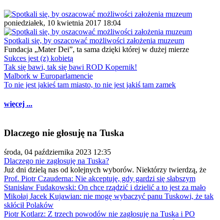
poniedziałek, 10 kwietnia 2017 18:04
Spotkali się, by oszacować możliwości założenia muzeum
Fundacja „Mater Dei”, ta sama dzięki której w dużej mierze
Sukces jest (z) kobietą
Tak się bawi, tak się bawi ROD Kopernik!
Malbork w Europarlamencie
To nie jest jakieś tam miasto, to nie jest jakiś tam zamek
więcej ...
Dlaczego nie głosuję na Tuska
środa, 04 października 2023 12:35
Dlaczego nie zagłosuję na Tuska?
Już dni dzielą nas od kolejnych wyborów. Niektórzy twierdzą, że
Prof. Piotr Czauderna: Nie akceptuję, gdy gardzi się słabszym
Stanisław Fudakowski: On chce rządzić i dzielić a to jest za mało
Mikołaj Jacek Kujawian: nie mogę wybaczyć panu Tuskowi, że tak
skłócił Polaków
Piotr Kotlarz: Z trzech powodów nie zagłosuję na Tuska i PO