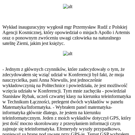
Wykład inauguracyjny wygłosił mgr Przemysław Rudź z Polskiej
Agencji Kosmicznej, który opowiedział o misjach Apollo i Artemis
oraz o ponownym zwróceniu uwagi człowieka na naturalnego
satelitę Ziemi, jakim jest księżyc.
- Jednym z głównych czynników, które zadecydowały o tym, że
zdecydowałem się wziąć udział w Konferencji był fakt, że moja
nauczycielka, pani Anna Niewulis, jest jednocześnie
wykładowczynią na Politechnice i powiedziała, że jest możliwość
wzięcia udziału w Konferencji. Tym mnie zachęciła - powiedział
Stanisław Rybak, uczeń czwartej klasy na kierunku teleinformatyka
w Technikum Łączności, prelegent dwóch wykładów w panelu
Matematyka/Informatyka. - Wybrałem panel matematyka-
informatyka głównie dlatego, że jestem na kierunku
teleinformatycznym. Jeden z moich wykładów dotyczył GPS, który
jest dość mocno skorolowany z przesyłaniem informacji czym
zajmuje się teleinformatyka. Efemerydy wyszły przypadkowo,
ponieważ są brane pod uwagę przy GPS-ie. Temat GSP wybrałem