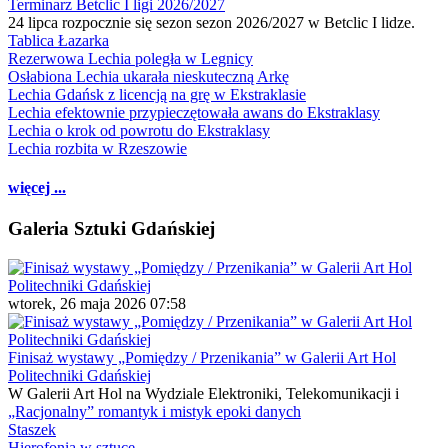
Terminarz Betclic I ligi 2026/2027
24 lipca rozpocznie się sezon sezon 2026/2027 w Betclic I lidze.
Tablica Łazarka
Rezerwowa Lechia poległa w Legnicy
Osłabiona Lechia ukarała nieskuteczną Arkę
Lechia Gdańsk z licencją na grę w Ekstraklasie
Lechia efektownie przypieczętowała awans do Ekstraklasy
Lechia o krok od powrotu do Ekstraklasy
Lechia rozbita w Rzeszowie
więcej ...
Galeria Sztuki Gdańskiej
wtorek, 26 maja 2026 07:58
Finisaż wystawy „Pomiędzy / Przenikania” w Galerii Art Hol
Politechniki Gdańskiej
W Galerii Art Hol na Wydziale Elektroniki, Telekomunikacji i
„Racjonalny” romantyk i mistyk epoki danych
Staszek
Hierofonia w sztuce