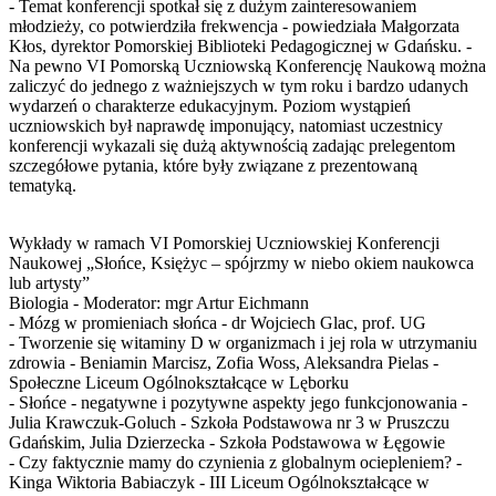
- Temat konferencji spotkał się z dużym zainteresowaniem
młodzieży, co potwierdziła frekwencja - powiedziała Małgorzata
Kłos, dyrektor Pomorskiej Biblioteki Pedagogicznej w Gdańsku. -
Na pewno VI Pomorską Uczniowską Konferencję Naukową można
zaliczyć do jednego z ważniejszych w tym roku i bardzo udanych
wydarzeń o charakterze edukacyjnym. Poziom wystąpień
uczniowskich był naprawdę imponujący, natomiast uczestnicy
konferencji wykazali się dużą aktywnością zadając prelegentom
szczegółowe pytania, które były związane z prezentowaną
tematyką.
Wykłady w ramach VI Pomorskiej Uczniowskiej Konferencji
Naukowej „Słońce, Księżyc – spójrzmy w niebo okiem naukowca
lub artysty”
Biologia - Moderator: mgr Artur Eichmann
- Mózg w promieniach słońca - dr Wojciech Glac, prof. UG
- Tworzenie się witaminy D w organizmach i jej rola w utrzymaniu
zdrowia - Beniamin Marcisz, Zofia Woss, Aleksandra Pielas -
Społeczne Liceum Ogólnokształcące w Lęborku
- Słońce - negatywne i pozytywne aspekty jego funkcjonowania -
Julia Krawczuk-Goluch - Szkoła Podstawowa nr 3 w Pruszczu
Gdańskim, Julia Dzierzecka - Szkoła Podstawowa w Łęgowie
- Czy faktycznie mamy do czynienia z globalnym ociepleniem? -
Kinga Wiktoria Babiaczyk - III Liceum Ogólnokształcące w