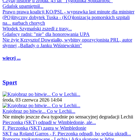
Czytaj historię u źródła. 45 lat "Tygodnika Solidarność"
Gdańsk upamiętnił...
Prawo prawa koalicji KO/PSL - wyprawka last minute dla minister
(PO)lityczny dobytek Tuska - (KO)lonizacja pomorskich szpitali
na... garbach chorych
Włodek Szymański zszedł z trasy...
Gdańscy radni: "nie" dla honorowania UPA
Nie żyje Krzysztof Dowgiałło, wybitny opozycjonista PRL, autor
słynnej „Ballady o Janku Wiśniewskim”
więcej ...
Sport
środa, 03 czerwca 2026 14:04
Krajobraz po bitwie... Co w Lechii...
Nie minęło jeszcze dwa tygodnie po sensacyjnej degradacji Lechii
Pieczonka (SKT) odpadł w Wimbledonie, ale...
F. Pieczonka (SKT) zagra w Wimbledonie
SKT na Roland Garros - F. Pieczonka odpadł, bo sędzia ukradł...
Pomorze znokautowane - Lechia i Arka skopane w lidze