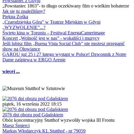
Powstaniec z Gdyni
„Powstaniec 1863”- to długo oczekiwany film o wielkim bohaterze
Jak się tu znaleźliśmy?
Piękna Zośka
„Czarodziejska Góra” w Teatrze Miejskim w Gdyni
„WYZWOLENIE”...?
Święto kina w Toruniu – Festiwal EnergaCamerimage
Koncert „Wolność jest w nas” - wokaliści i muzycy
Jeśli lubisz film „Buena Vista Social Club” nie możesz przegapić
show na Ołowiance
GAROU już 25 i 27 lutego wystąpi w Polsce! Dzwonnik z Notre
Dame zaśpiewa w ERGO Arenie
więcej ...
piątek, 16 września 2022 18:15
2076 dni obozu pod Gdańskiem
Obóz koncentracyjny Stutthof wyzwoliły wojska III Frontu
Marsz Śmierci
Markus Włodarczyk KL Stutthof - nr 79059