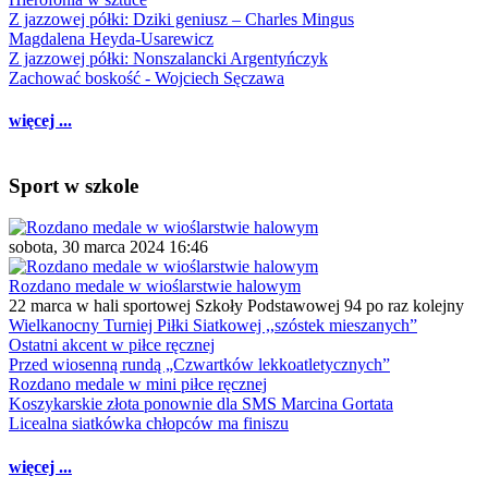
Z jazzowej półki: Dziki geniusz – Charles Mingus
Magdalena Heyda-Usarewicz
Z jazzowej półki: Nonszalancki Argentyńczyk
Zachować boskość - Wojciech Sęczawa
więcej ...
Sport w szkole
sobota, 30 marca 2024 16:46
Rozdano medale w wioślarstwie halowym
22 marca w hali sportowej Szkoły Podstawowej 94 po raz kolejny
Wielkanocny Turniej Piłki Siatkowej ,,szóstek mieszanych”
Ostatni akcent w piłce ręcznej
Przed wiosenną rundą „Czwartków lekkoatletycznych”
Rozdano medale w mini piłce ręcznej
Koszykarskie złota ponownie dla SMS Marcina Gortata
Licealna siatkówka chłopców ma finiszu
więcej ...