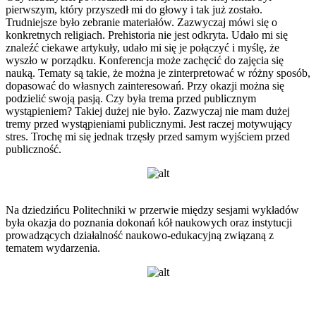
pierwszym, który przyszedł mi do głowy i tak już zostało.
Trudniejsze było zebranie materiałów. Zazwyczaj mówi się o
konkretnych religiach. Prehistoria nie jest odkryta. Udało mi się
znaleźć ciekawe artykuły, udało mi się je połączyć i myślę, że
wyszło w porządku. Konferencja może zachęcić do zajęcia się
nauką. Tematy są takie, że można je zinterpretować w różny sposób,
dopasować do własnych zainteresowań. Przy okazji można się
podzielić swoją pasją. Czy była trema przed publicznym
wystąpieniem? Takiej dużej nie było. Zazwyczaj nie mam dużej
tremy przed wystąpieniami publicznymi. Jest raczej motywujący
stres. Trochę mi się jednak trzęsły przed samym wyjściem przed
publiczność.
Na dziedzińcu Politechniki w przerwie między sesjami wykładów
była okazja do poznania dokonań kół naukowych oraz instytucji
prowadzących działalność naukowo-edukacyjną związaną z
tematem wydarzenia.