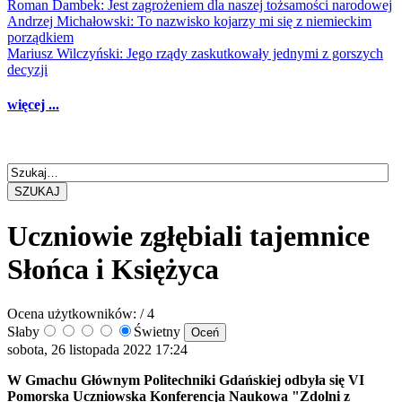
Roman Dambek: Jest zagrożeniem dla naszej tożsamości narodowej
Andrzej Michałowski: To nazwisko kojarzy mi się z niemieckim
porządkiem
Mariusz Wilczyński: Jego rządy zaskutkowały jednymi z gorszych
decyzji
więcej ...
SZUKAJ
Uczniowie zgłębiali tajemnice
Słońca i Księżyca
Ocena użytkowników:
/ 4
Słaby
Świetny
sobota, 26 listopada 2022 17:24
W Gmachu Głównym Politechniki Gdańskiej odbyła się VI
Pomorska Uczniowska Konferencja Naukowa "Zdolni z