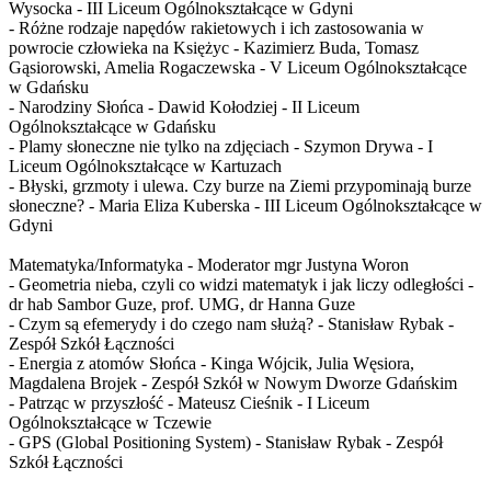
Wysocka - III Liceum Ogólnokształcące w Gdyni
- Różne rodzaje napędów rakietowych i ich zastosowania w
powrocie człowieka na Księżyc - Kazimierz Buda, Tomasz
Gąsiorowski, Amelia Rogaczewska - V Liceum Ogólnokształcące
w Gdańsku
- Narodziny Słońca - Dawid Kołodziej - II Liceum
Ogólnokształcące w Gdańsku
- Plamy słoneczne nie tylko na zdjęciach - Szymon Drywa - I
Liceum Ogólnokształcące w Kartuzach
- Błyski, grzmoty i ulewa. Czy burze na Ziemi przypominają burze
słoneczne? - Maria Eliza Kuberska - III Liceum Ogólnokształcące w
Gdyni
Matematyka/Informatyka - Moderator mgr Justyna Woron
- Geometria nieba, czyli co widzi matematyk i jak liczy odległości -
dr hab Sambor Guze, prof. UMG, dr Hanna Guze
- Czym są efemerydy i do czego nam służą? - Stanisław Rybak -
Zespół Szkół Łączności
- Energia z atomów Słońca - Kinga Wójcik, Julia Węsiora,
Magdalena Brojek - Zespół Szkół w Nowym Dworze Gdańskim
- Patrząc w przyszłość - Mateusz Cieśnik - I Liceum
Ogólnokształcące w Tczewie
- GPS (Global Positioning System) - Stanisław Rybak - Zespół
Szkół Łączności