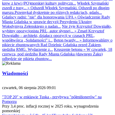
krew z krwi (PO)morskiej kultury polityczn...
Włodek Szymański
zszedł z trasy...
»
Odszedł Włodek Szymański. Odszedł po długim
marszu.Przemykał dyskretnie po różnych redakcjach, gdańs...
Gdańscy radni: "nie" dla honorowania UPA
»
Oświadczenie Rady
Miasta Gdańska w sprawie decyzji Prezydenta Ukrainy
Wołodymyra Zełenskiego o nadan...
Nie żyje Krzysztof Dowgiałło,
wybitny opozycjonista PRL, autor słynnej...
»
Zmarł Krzysztof
Dowgiałło – architekt, działacz opozycji w czasach PRL,
współtwórca „Solidarności” i...
Beton twardy...
»
Informowaliśmy o
pikiecie zbuntowanych Rad Dzielnic Gdańska przed Żakiem,
siedzibą RMG. Wydarzenie z...
Kruszenie betonu
»
W czwartek, 18
czerwca, pod siedzibą Rady Miasta Gdańska (dawnego Żaku)
odbędzie się pikieta zbuntow...
Wiadomości
czwartek, 06 sierpnia 2026 09:01
"TOP 20" w enklawie Tuska - przybywa "półmilionerów" na
Pomorzu
Przy 3,4 proc. inflacji rocznej w 2025 roku, wynagrodzenia
pomorskiej