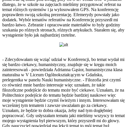
dlatego, że w szkole na zajęciach mieliśmy przygotować referat na
temat różnych systemów i ja wylosowałem GPS. Na konferencję
poprawiłem swoją szkolną prezentację. Efemerydy powstały jako
dodatek. Wybór tematów referatów na Konferencję przyszedł mi
bardzo łatwo. Zebranie i opracowanie materiałów to były godziny
szukania po różnych stronach, różnych artykułach. Starałem się, aby
wystąpienie było jak najbardziej rzetelne.
- Zdecydowałam się wziąć udział w Konferencji, bo temat wydał mi
się bardzo ciekawy, humanistyczny, znajduje się w kręgu moich
zainteresowań - powiedziała Adrianna Gąsior, humanistyczna klasa
maturalna w V Liceum Ogólnokształcącym w Gdańsku,
prelegentka w panelu Nauki humanistyczne. - Filozofia jest czymś
co również mnie bardzo interesuje więc uznałam, że takie
filozoficzne podejście do tematu może być ciekawe. Uznałam, że na
Politechnice podejście do tematu będzie bardziej naukowe więc
moje wystąpienie będzie czymś świeżym i innym. Interesowałam się
wcześniej tym tematem i zawsze uważałam go za ciekawy.
Uznałam, że będzie to dobra okazja, żeby nad tym dogłębniej
popracować. Gdy usłyszałam tematu jaki mieliśmy wszyscy to temat
mojego wystąpienia był pierwszym, który przyszedł mi do głowy.
Gdy nauczyciel powiedział ma lekcji temat to mój temat był