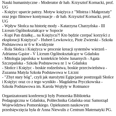
Nauki humanistyczne - Moderator dr hab. Krzysztof Kornacki, prof.
UG
- Księżyc uparcie patrzy. Motyw księżyca z "Mistrza i Małgorzaty"
oraz jego filmowe kontynuacje - dr hab. Krzysztof Kornacki, prof.
UG
- Wpływ Słońca na historię mody - Katarzyna Charzyńska - III
Liceum Ogólnokształcące w Sopocie
- Kupi Pan działkę... na Księżycu?! Kto będzie czerpać korzyści z
eksploracji Księżyca? - Hubert Lewkowicz, Piotr Zwierski - Szkoła
Podstawowa nr 6 w Kwidzynie
- Rola Słońca i Księżyca w procesie kreacji systemów wierzeń -
Adrianna Gąsior - V Liceum Ogólnokształcące w Gdańsku
- Mitologia japońska w kontekście bóstw lunarnych - Agata
Szczepańska - Szkoła Podstawowa nr 1 w Gdańsku
- Słońce i Księżyc - boskie rodzeństwa, boskie przeciwieństwa -
Zuzanna Matyla Szkoła Podstawowa w Liczni
- "Zbyt stary bóg", czyli jak starożytni Egipcjanie postrzegali Słońce
i Księżyc oraz co z tego wynikło - Magdalena Pryczkowska -
Szkoła Podstawowa im. Karola Wojtyły w Rotmance
Organizatorami konferencji były Pomorska Biblioteka
Pedagogiczna w Gdańsku, Politechnika Gdańska oraz Samorząd
Województwa Pomorskiego. Opiekunem naukowym
przedsięwzięcia była dr Anna Niewulis z Centrum Matematyki PG.