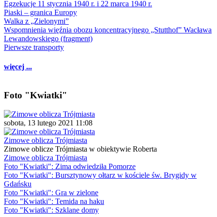
Egzekucje 11 stycznia 1940 r. i 22 marca 1940 r.
Piaski – granica Europy
Walka z „Zielonymi”
Wspomnienia więźnia obozu koncentracyjnego „Stutthof” Wacława
Lewandowskiego (fragment)
Pierwsze transporty
więcej ...
Foto "Kwiatki"
sobota, 13 lutego 2021 11:08
Zimowe oblicza Trójmiasta
Zimowe oblicze Trójmiasta w obiektywie Roberta
Zimowe oblicza Trójmiasta
Foto "Kwiatki": Zima odwiedziła Pomorze
Foto "Kwiatki": Bursztynowy ołtarz w kościele św. Brygidy w
Gdańsku
Foto "Kwiatki": Gra w zielone
Foto "Kwiatki": Temida na haku
Foto "Kwiatki": Szklane domy