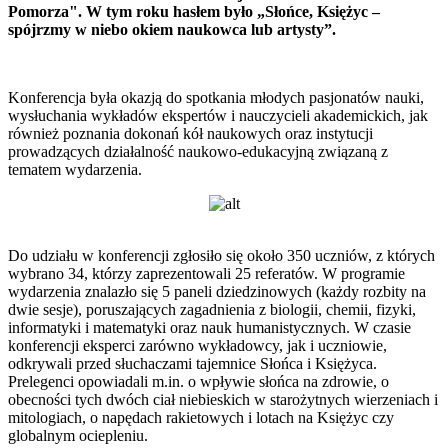
Pomorza". W tym roku hasłem było „Słońce, Księżyc –
spójrzmy w niebo okiem naukowca lub artysty”.
Konferencja była okazją do spotkania młodych pasjonatów nauki,
wysłuchania wykładów ekspertów i nauczycieli akademickich, jak
również poznania dokonań kół naukowych oraz instytucji
prowadzących działalność naukowo-edukacyjną związaną z
tematem wydarzenia.
Do udziału w konferencji zgłosiło się około 350 uczniów, z których
wybrano 34, którzy zaprezentowali 25 referatów. W programie
wydarzenia znalazło się 5 paneli dziedzinowych (każdy rozbity na
dwie sesje), poruszających zagadnienia z biologii, chemii, fizyki,
informatyki i matematyki oraz nauk humanistycznych. W czasie
konferencji eksperci zarówno wykładowcy, jak i uczniowie,
odkrywali przed słuchaczami tajemnice Słońca i Księżyca.
Prelegenci opowiadali m.in. o wpływie słońca na zdrowie, o
obecności tych dwóch ciał niebieskich w starożytnych wierzeniach i
mitologiach, o napędach rakietowych i lotach na Księżyc czy
globalnym ociepleniu.