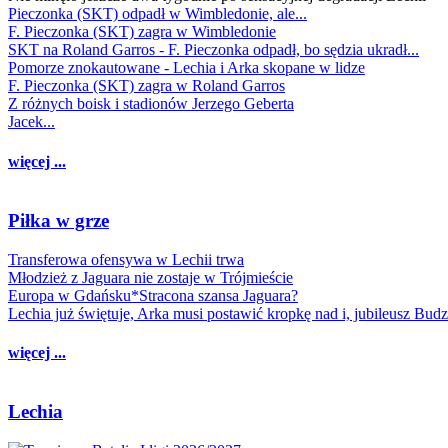
Pieczonka (SKT) odpadł w Wimbledonie, ale...
F. Pieczonka (SKT) zagra w Wimbledonie
SKT na Roland Garros - F. Pieczonka odpadł, bo sędzia ukradł...
Pomorze znokautowane - Lechia i Arka skopane w lidze
F. Pieczonka (SKT) zagra w Roland Garros
Z różnych boisk i stadionów Jerzego Geberta
Jacek...
więcej ...
Piłka w grze
Transferowa ofensywa w Lechii trwa
Młodzież z Jaguara nie zostaje w Trójmieście
Europa w Gdańsku*Stracona szansa Jaguara?
Lechia już świętuje, Arka musi postawić kropkę nad i, jubileusz Bud
więcej ...
Lechia