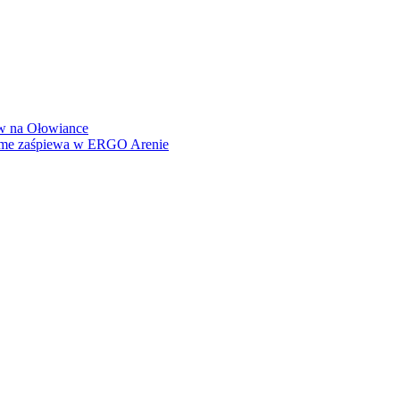
how na Ołowiance
Dame zaśpiewa w ERGO Arenie