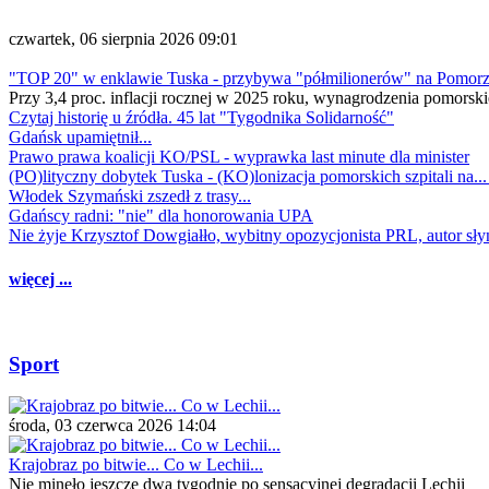
czwartek, 06 sierpnia 2026 09:01
"TOP 20" w enklawie Tuska - przybywa "półmilionerów" na Pomor
Przy 3,4 proc. inflacji rocznej w 2025 roku, wynagrodzenia pomorski
Czytaj historię u źródła. 45 lat "Tygodnika Solidarność"
Gdańsk upamiętnił...
Prawo prawa koalicji KO/PSL - wyprawka last minute dla minister
(PO)lityczny dobytek Tuska - (KO)lonizacja pomorskich szpitali na..
Włodek Szymański zszedł z trasy...
Gdańscy radni: "nie" dla honorowania UPA
Nie żyje Krzysztof Dowgiałło, wybitny opozycjonista PRL, autor sł
więcej ...
Sport
środa, 03 czerwca 2026 14:04
Krajobraz po bitwie... Co w Lechii...
Nie minęło jeszcze dwa tygodnie po sensacyjnej degradacji Lechii