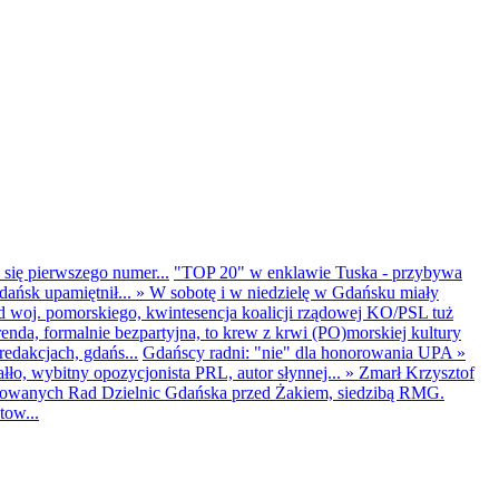
 się pierwszego numer...
"TOP 20" w enklawie Tuska - przybywa
dańsk upamiętnił...
»
W sobotę i w niedzielę w Gdańsku miały
d woj. pomorskiego, kwintesencja koalicji rządowej KO/PSL tuż
renda, formalnie bezpartyjna, to krew z krwi (PO)morskiej kultury
edakcjach, gdańs...
Gdańscy radni: "nie" dla honorowania UPA
»
ło, wybitny opozycjonista PRL, autor słynnej...
»
Zmarł Krzysztof
ntowanych Rad Dzielnic Gdańska przed Żakiem, siedzibą RMG.
tow...