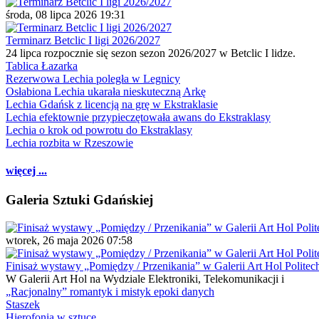
środa, 08 lipca 2026 19:31
Terminarz Betclic I ligi 2026/2027
24 lipca rozpocznie się sezon sezon 2026/2027 w Betclic I lidze.
Tablica Łazarka
Rezerwowa Lechia poległa w Legnicy
Osłabiona Lechia ukarała nieskuteczną Arkę
Lechia Gdańsk z licencją na grę w Ekstraklasie
Lechia efektownie przypieczętowała awans do Ekstraklasy
Lechia o krok od powrotu do Ekstraklasy
Lechia rozbita w Rzeszowie
więcej ...
Galeria Sztuki Gdańskiej
wtorek, 26 maja 2026 07:58
Finisaż wystawy „Pomiędzy / Przenikania” w Galerii Art Hol Politec
W Galerii Art Hol na Wydziale Elektroniki, Telekomunikacji i
„Racjonalny” romantyk i mistyk epoki danych
Staszek
Hierofonia w sztuce