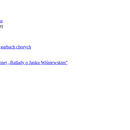
zu
ej
. garbach chorych
ynnej „Ballady o Janku Wiśniewskim”