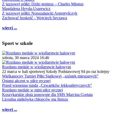
Z jazzowej półki: Dziki geniusz – Charles Mingus
Magdalena Heyda-Usarewicz
Z jazzowej półki: Nonszalancki Argentyńczyk
Zachować boskość - Wojciech Sęczawa
więcej ...
Sport w szkole
sobota, 30 marca 2024 16:46
Rozdano medale w wioślarstwie halowym
22 marca w hali sportowej Szkoły Podstawowej 94 po raz kolejny
Wielkanocny Turniej Piłki Siatkowej ,,szóstek mieszanych”
Ostatni akcent w piłce ręcznej
Przed wiosenną rundą „Czwartków lekkoatletycznych”
Rozdano medale w mini piłce ręcznej
Koszykarskie złota ponownie dla SMS Marcina Gortata
Licealna siatkówka chłopców ma finiszu
więcej ...