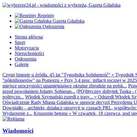
Reprinty
Gazeta Gdańska
Ogłoszenia
Strona główna
Sport
Motoryzacja
Nieruchomości
Ogłoszenia
Galerie
Czytaj historię u źródła. 45 lat "Tygodnika Solidarność"
»
Tygodnik S
"półmilionerów" na Pomorzu
»
Przy 3,4 proc. inflacji rocznej w 20
miejsce uroczystości upamiętniające okrutne zbrodnie na polsk...
Praw
przed powołaniem Jolanty Sobieran...
(PO)lityczny dobytek Tuska - (K
polityczn...
Włodek Szymański zszedł z trasy...
»
Odszedł Włodek Szy
Oświadczenie Rady Miasta Gdańska w sprawie decyzji Prezydenta U
Dowgiałło – architekt, działacz opozycji w czasach PRL, współtwórca 
Wydarzenie z...
Kruszenie betonu
»
W czwartek, 18 czerwca, pod sie
Wiadomości