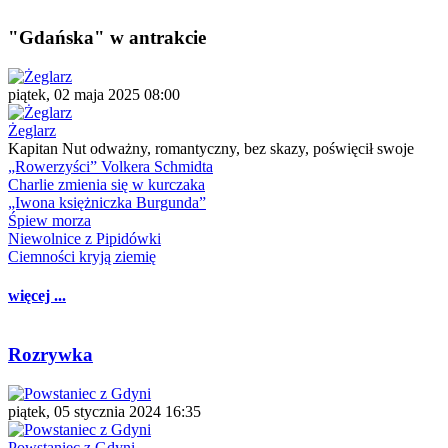
"Gdańska" w antrakcie
piątek, 02 maja 2025 08:00
Żeglarz
Kapitan Nut odważny, romantyczny, bez skazy, poświęcił swoje
„Rowerzyści” Volkera Schmidta
Charlie zmienia się w kurczaka
„Iwona księżniczka Burgunda”
Śpiew morza
Niewolnice z Pipidówki
Ciemności kryją ziemię
więcej ...
Rozrywka
piątek, 05 stycznia 2024 16:35
Powstaniec z Gdyni