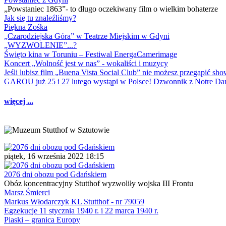
„Powstaniec 1863”- to długo oczekiwany film o wielkim bohaterze
Jak się tu znaleźliśmy?
Piękna Zośka
„Czarodziejska Góra” w Teatrze Miejskim w Gdyni
„WYZWOLENIE”...?
Święto kina w Toruniu – Festiwal EnergaCamerimage
Koncert „Wolność jest w nas” - wokaliści i muzycy
Jeśli lubisz film „Buena Vista Social Club” nie możesz przegapić s
GAROU już 25 i 27 lutego wystąpi w Polsce! Dzwonnik z Notre 
więcej ...
piątek, 16 września 2022 18:15
2076 dni obozu pod Gdańskiem
Obóz koncentracyjny Stutthof wyzwoliły wojska III Frontu
Marsz Śmierci
Markus Włodarczyk KL Stutthof - nr 79059
Egzekucje 11 stycznia 1940 r. i 22 marca 1940 r.
Piaski – granica Europy