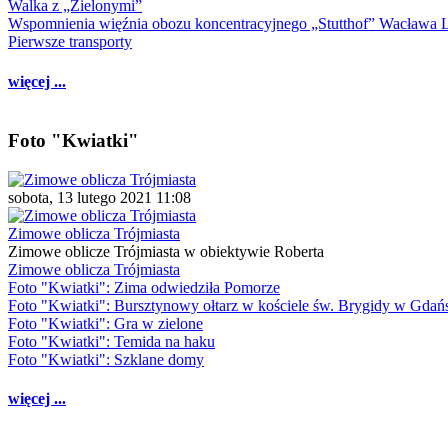
Walka z „Zielonymi”
Wspomnienia więźnia obozu koncentracyjnego „Stutthof” Wacława 
Pierwsze transporty
więcej ...
Foto "Kwiatki"
sobota, 13 lutego 2021 11:08
Zimowe oblicza Trójmiasta
Zimowe oblicze Trójmiasta w obiektywie Roberta
Zimowe oblicza Trójmiasta
Foto "Kwiatki": Zima odwiedziła Pomorze
Foto "Kwiatki": Bursztynowy ołtarz w kościele św. Brygidy w Gdań
Foto "Kwiatki": Gra w zielone
Foto "Kwiatki": Temida na haku
Foto "Kwiatki": Szklane domy
więcej ...