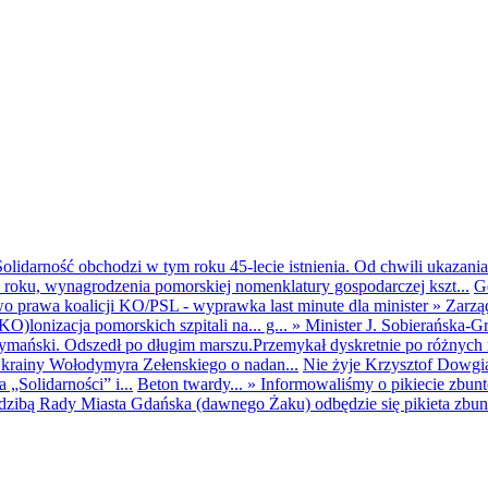
olidarność obchodzi w tym roku 45-lecie istnienia. Od chwili ukazania
25 roku, wynagrodzenia pomorskiej nomenklatury gospodarczej kszt...
G
o prawa koalicji KO/PSL - wyprawka last minute dla minister
»
Zarzą
O)lonizacja pomorskich szpitali na... g...
»
Minister J. Sobierańska-G
mański. Odszedł po długim marszu.Przemykał dyskretnie po różnych r
krainy Wołodymyra Zełenskiego o nadan...
Nie żyje Krzysztof Dowgiał
„Solidarności” i...
Beton twardy...
»
Informowaliśmy o pikiecie zbu
dzibą Rady Miasta Gdańska (dawnego Żaku) odbędzie się pikieta zbun