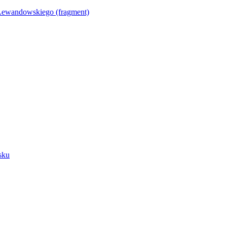
Lewandowskiego (fragment)
sku