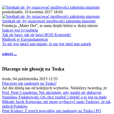
poniedziałek, 10 kwietnia 2017 18:04
Spotkali się, by oszacować możliwości założenia muzeum
Fundacja „Mater Dei”, ta sama dzięki której w dużej mierze
Sukces jest (z) kobietą
Tak się bawi, tak się bawi ROD Kopernik!
Malbork w Europarlamencie
To nie jest jakieś tam miasto, to nie jest jakiś tam zamek
więcej ...
Dlaczego nie głosuję na Tuska
środa, 04 października 2023 12:35
Dlaczego nie zagłosuję na Tuska?
Już dni dzielą nas od kolejnych wyborów. Niektórzy twierdzą, że
Prof. Piotr Czauderna: Nie akceptuję, gdy gardzi się słabszym
Stanisław Fudakowski: On chce rządzić i dzielić a to jest za mało
Mikołaj Jacek Kujawian: nie mogę wybaczyć panu Tuskowi, że tak
skłócił Polaków
Piotr Kotlarz: Z trzech powodów nie zagłosuję na Tuska i PO