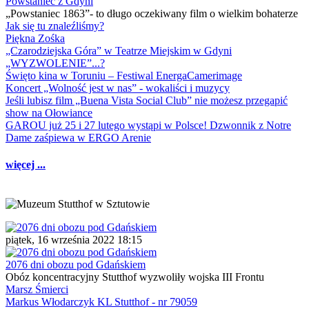
Powstaniec z Gdyni
„Powstaniec 1863”- to długo oczekiwany film o wielkim bohaterze
Jak się tu znaleźliśmy?
Piękna Zośka
„Czarodziejska Góra” w Teatrze Miejskim w Gdyni
„WYZWOLENIE”...?
Święto kina w Toruniu – Festiwal EnergaCamerimage
Koncert „Wolność jest w nas” - wokaliści i muzycy
Jeśli lubisz film „Buena Vista Social Club” nie możesz przegapić
show na Ołowiance
GAROU już 25 i 27 lutego wystąpi w Polsce! Dzwonnik z Notre
Dame zaśpiewa w ERGO Arenie
więcej ...
piątek, 16 września 2022 18:15
2076 dni obozu pod Gdańskiem
Obóz koncentracyjny Stutthof wyzwoliły wojska III Frontu
Marsz Śmierci
Markus Włodarczyk KL Stutthof - nr 79059