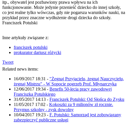
itp., obywatel jest pozbawiony prawa wpływu na ich
funkcjonowanie. Może jedynie przenieść dziecko do innej szkoły,
co jest realne tylko wówczas, gdy nie pogarsza warunków nauki, na
przykład przez znaczne wydłużenie drogi dziecka do szkoły.
Franciszek Potulski
Inne artykuły związane z:
franciszek potulski
prokurator dariusz różycki
Tweet
Related news items:
16/09/2017 18:31
-
"Żegnaj Przyjacielu, żegnaj Nauczycielu,
żegnaj Mistrzu" - W Sopocie pogrzeb Prof. Młynarczyka
12/06/2017 19:34
-
Benefis 50-lecia pracy zawodowej
Franciszka Potulskiego
31/05/2017 14:13
-
Franciszek Potulski: Od Słońca do Zysku
11/05/2017 17:02
-
Kokoszki za 9 milionów zł rocznie.
Przymus szkolny - zysk dowolny
10/04/2017 19:23
-
F. Potulski: Samorząd jest zobowiązany
zabezpieczyć publiczne usługi