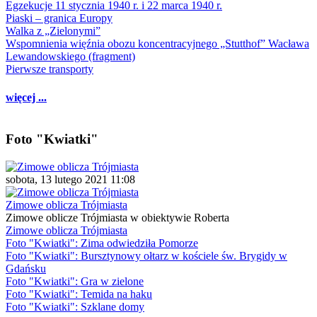
Egzekucje 11 stycznia 1940 r. i 22 marca 1940 r.
Piaski – granica Europy
Walka z „Zielonymi”
Wspomnienia więźnia obozu koncentracyjnego „Stutthof” Wacława
Lewandowskiego (fragment)
Pierwsze transporty
więcej ...
Foto "Kwiatki"
sobota, 13 lutego 2021 11:08
Zimowe oblicza Trójmiasta
Zimowe oblicze Trójmiasta w obiektywie Roberta
Zimowe oblicza Trójmiasta
Foto "Kwiatki": Zima odwiedziła Pomorze
Foto "Kwiatki": Bursztynowy ołtarz w kościele św. Brygidy w
Gdańsku
Foto "Kwiatki": Gra w zielone
Foto "Kwiatki": Temida na haku
Foto "Kwiatki": Szklane domy