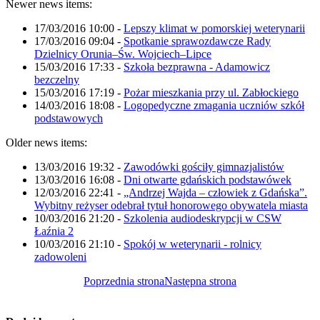
Newer news items:
17/03/2016 10:00
-
Lepszy klimat w pomorskiej weterynarii
17/03/2016 09:04
-
Spotkanie sprawozdawcze Rady
Dzielnicy Orunia–Św. Wojciech–Lipce
15/03/2016 17:33
-
Szkoła bezprawna - Adamowicz
bezczelny
15/03/2016 17:19
-
Pożar mieszkania przy ul. Zabłockiego
14/03/2016 18:08
-
Logopedyczne zmagania uczniów szkół
podstawowych
Older news items:
13/03/2016 19:32
-
Zawodówki gościły gimnazjalistów
13/03/2016 16:08
-
Dni otwarte gdańskich podstawówek
12/03/2016 22:41
-
„Andrzej Wajda – człowiek z Gdańska”.
Wybitny reżyser odebrał tytuł honorowego obywatela miasta
10/03/2016 21:20
-
Szkolenia audiodeskrypcji w CSW
Łaźnia 2
10/03/2016 21:10
-
Spokój w weterynarii - rolnicy
zadowoleni
Poprzednia strona
Następna strona