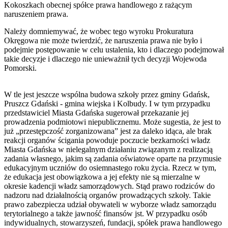
Kokoszkach obecnej spółce prawa handlowego z rażącym
naruszeniem prawa.
Należy domniemywać, że wobec tego wyroku Prokuratura
Okręgowa nie może twierdzić, że naruszenia prawa nie było i
podejmie postępowanie w celu ustalenia, kto i dlaczego podejmował
takie decyzje i dlaczego nie unieważnił tych decyzji Wojewoda
Pomorski.
W tle jest jeszcze wspólna budowa szkoły przez gminy Gdańsk,
Pruszcz Gdański - gmina wiejska i Kolbudy. I w tym przypadku
przedstawiciel Miasta Gdańska sugerował przekazanie jej
prowadzenia podmiotowi niepublicznemu. Może sugestia, że jest to
już „przestępczość zorganizowana” jest za daleko idąca, ale brak
reakcji organów ścigania powoduje poczucie bezkarności władz
Miasta Gdańska w nielegalnym działaniu związanym z realizacją
zadania własnego, jakim są zadania oświatowe oparte na przymusie
edukacyjnym uczniów do osiemnastego roku życia. Rzecz w tym,
że edukacja jest obowiązkowa a jej efekty nie są mierzalne w
okresie kadencji władz samorządowych. Stąd prawo rodziców do
nadzoru nad działalnością organów prowadzących szkoły. Takie
prawo zabezpiecza udział obywateli w wyborze władz samorządu
terytorialnego a także jawność finansów jst. W przypadku osób
indywidualnych, stowarzyszeń, fundacji, spółek prawa handlowego