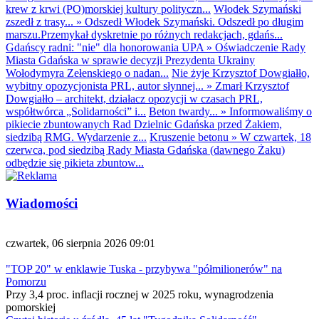
krew z krwi (PO)morskiej kultury polityczn...
Włodek Szymański
zszedł z trasy...
»
Odszedł Włodek Szymański. Odszedł po długim
marszu.Przemykał dyskretnie po różnych redakcjach, gdańs...
Gdańscy radni: "nie" dla honorowania UPA
»
Oświadczenie Rady
Miasta Gdańska w sprawie decyzji Prezydenta Ukrainy
Wołodymyra Zełenskiego o nadan...
Nie żyje Krzysztof Dowgiałło,
wybitny opozycjonista PRL, autor słynnej...
»
Zmarł Krzysztof
Dowgiałło – architekt, działacz opozycji w czasach PRL,
współtwórca „Solidarności” i...
Beton twardy...
»
Informowaliśmy o
pikiecie zbuntowanych Rad Dzielnic Gdańska przed Żakiem,
siedzibą RMG. Wydarzenie z...
Kruszenie betonu
»
W czwartek, 18
czerwca, pod siedzibą Rady Miasta Gdańska (dawnego Żaku)
odbędzie się pikieta zbuntow...
Wiadomości
czwartek, 06 sierpnia 2026 09:01
"TOP 20" w enklawie Tuska - przybywa "półmilionerów" na
Pomorzu
Przy 3,4 proc. inflacji rocznej w 2025 roku, wynagrodzenia
pomorskiej