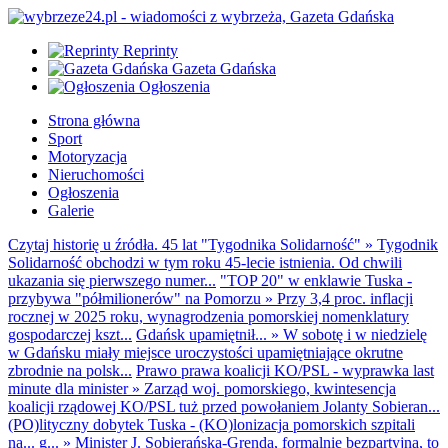
Reprinty
Gazeta Gdańska
Ogłoszenia
Strona główna
Sport
Motoryzacja
Nieruchomości
Ogłoszenia
Galerie
Czytaj historię u źródła. 45 lat "Tygodnika Solidarność"
»
Tygodnik
Solidarność obchodzi w tym roku 45-lecie istnienia. Od chwili
ukazania się pierwszego numer...
"TOP 20" w enklawie Tuska -
przybywa "półmilionerów" na Pomorzu
»
Przy 3,4 proc. inflacji
rocznej w 2025 roku, wynagrodzenia pomorskiej nomenklatury
gospodarczej kszt...
Gdańsk upamiętnił...
»
W sobotę i w niedzielę
w Gdańsku miały miejsce uroczystości upamiętniające okrutne
zbrodnie na polsk...
Prawo prawa koalicji KO/PSL - wyprawka last
minute dla minister
»
Zarząd woj. pomorskiego, kwintesencja
koalicji rządowej KO/PSL tuż przed powołaniem Jolanty Sobieran...
(PO)lityczny dobytek Tuska - (KO)lonizacja pomorskich szpitali
na... g...
»
Minister J. Sobierańska-Grenda, formalnie bezpartyjna, to