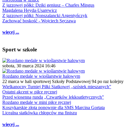
Z jazzowej półki: Dziki geniusz – Charles Mingus
Magdalena Heyda-Usarewicz
Z jazzowej półki: Nonszalancki Argentyńczyk
Zachować boskość - Wojciech Sęczawa
więcej ...
Sport w szkole
sobota, 30 marca 2024 16:46
Rozdano medale w wioślarstwie halowym
22 marca w hali sportowej Szkoły Podstawowej 94 po raz kolejny
Wielkanocny Turniej Piłki Siatkowej ,,szóstek mieszanych”
Ostatni akcent w piłce ręcznej
Przed wiosenną rundą „Czwartków lekkoatletycznych”
Rozdano medale w mini piłce ręcznej
Koszykarskie złota ponownie dla SMS Marcina Gortata
Licealna siatkówka chłopców ma finiszu
więcej ...