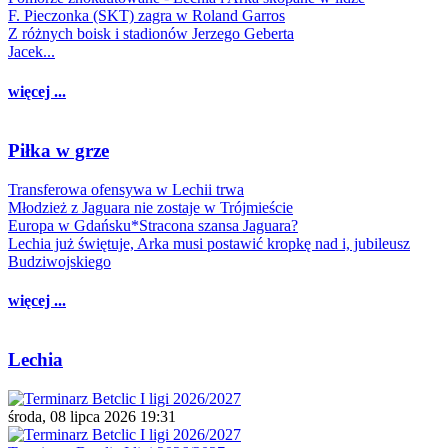
F. Pieczonka (SKT) zagra w Roland Garros
Z różnych boisk i stadionów Jerzego Geberta
Jacek...
więcej ...
Piłka w grze
Transferowa ofensywa w Lechii trwa
Młodzież z Jaguara nie zostaje w Trójmieście
Europa w Gdańsku*Stracona szansa Jaguara?
Lechia już świętuje, Arka musi postawić kropkę nad i, jubileusz
Budziwojskiego
więcej ...
Lechia
środa, 08 lipca 2026 19:31