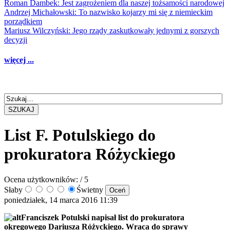
Roman Dambek: Jest zagrożeniem dla naszej tożsamości narodowej
Andrzej Michałowski: To nazwisko kojarzy mi się z niemieckim
porządkiem
Mariusz Wilczyński: Jego rządy zaskutkowały jednymi z gorszych
decyzji
więcej ...
SZUKAJ
List F. Potulskiego do
prokuratora Różyckiego
Ocena użytkowników:
/ 5
Słaby
Świetny
poniedziałek, 14 marca 2016 11:39
Franciszek Potulski napisał list do prokuratora
okręgowego Dariusza Różyckiego. Wraca do sprawy