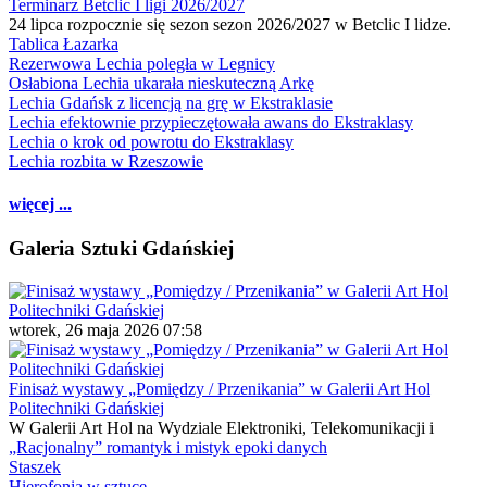
Terminarz Betclic I ligi 2026/2027
24 lipca rozpocznie się sezon sezon 2026/2027 w Betclic I lidze.
Tablica Łazarka
Rezerwowa Lechia poległa w Legnicy
Osłabiona Lechia ukarała nieskuteczną Arkę
Lechia Gdańsk z licencją na grę w Ekstraklasie
Lechia efektownie przypieczętowała awans do Ekstraklasy
Lechia o krok od powrotu do Ekstraklasy
Lechia rozbita w Rzeszowie
więcej ...
Galeria Sztuki Gdańskiej
wtorek, 26 maja 2026 07:58
Finisaż wystawy „Pomiędzy / Przenikania” w Galerii Art Hol
Politechniki Gdańskiej
W Galerii Art Hol na Wydziale Elektroniki, Telekomunikacji i
„Racjonalny” romantyk i mistyk epoki danych
Staszek
Hierofonia w sztuce