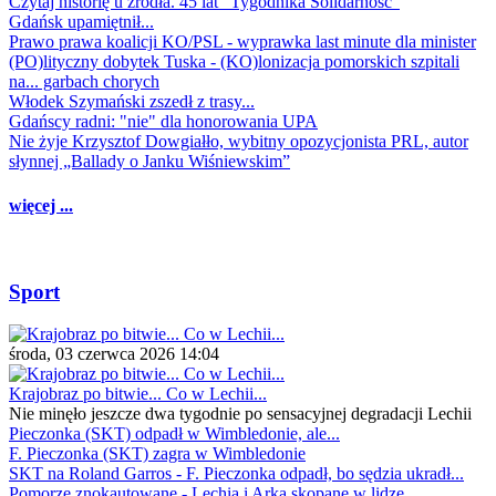
Czytaj historię u źródła. 45 lat "Tygodnika Solidarność"
Gdańsk upamiętnił...
Prawo prawa koalicji KO/PSL - wyprawka last minute dla minister
(PO)lityczny dobytek Tuska - (KO)lonizacja pomorskich szpitali
na... garbach chorych
Włodek Szymański zszedł z trasy...
Gdańscy radni: "nie" dla honorowania UPA
Nie żyje Krzysztof Dowgiałło, wybitny opozycjonista PRL, autor
słynnej „Ballady o Janku Wiśniewskim”
więcej ...
Sport
środa, 03 czerwca 2026 14:04
Krajobraz po bitwie... Co w Lechii...
Nie minęło jeszcze dwa tygodnie po sensacyjnej degradacji Lechii
Pieczonka (SKT) odpadł w Wimbledonie, ale...
F. Pieczonka (SKT) zagra w Wimbledonie
SKT na Roland Garros - F. Pieczonka odpadł, bo sędzia ukradł...
Pomorze znokautowane - Lechia i Arka skopane w lidze