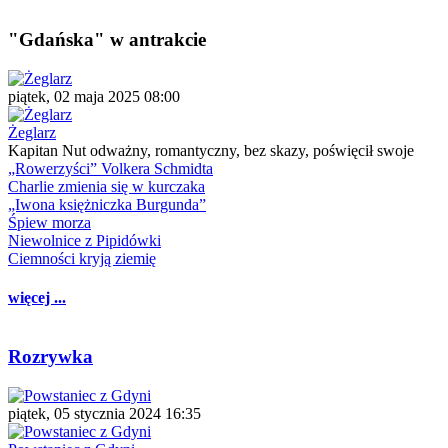
"Gdańska" w antrakcie
piątek, 02 maja 2025 08:00
Żeglarz
Kapitan Nut odważny, romantyczny, bez skazy, poświęcił swoje
„Rowerzyści” Volkera Schmidta
Charlie zmienia się w kurczaka
„Iwona księżniczka Burgunda”
Śpiew morza
Niewolnice z Pipidówki
Ciemności kryją ziemię
więcej ...
Rozrywka
piątek, 05 stycznia 2024 16:35