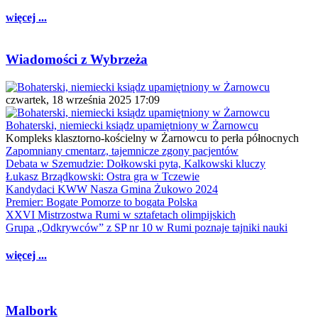
więcej ...
Wiadomości z Wybrzeża
czwartek, 18 września 2025 17:09
Bohaterski, niemiecki ksiądz upamiętniony w Żarnowcu
Kompleks klasztorno-kościelny w Żarnowcu to perła północnych
Zapomniany cmentarz, tajemnicze zgony pacjentów
Debata w Szemudzie: Dołkowski pyta, Kalkowski kluczy
Łukasz Brządkowski: Ostra gra w Tczewie
Kandydaci KWW Nasza Gmina Żukowo 2024
Premier: Bogate Pomorze to bogata Polska
XXVI Mistrzostwa Rumi w sztafetach olimpijskich
Grupa „Odkrywców” z SP nr 10 w Rumi poznaje tajniki nauki
więcej ...
Malbork