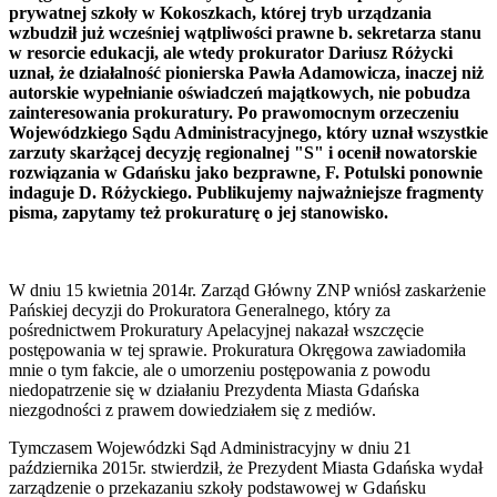
prywatnej szkoły w Kokoszkach, której tryb urządzania
wzbudził już wcześniej wątpliwości prawne b. sekretarza stanu
w resorcie edukacji, ale wtedy prokurator Dariusz Różycki
uznał, że działalność pionierska Pawła Adamowicza, inaczej niż
autorskie wypełnianie oświadczeń majątkowych, nie pobudza
zainteresowania prokuratury. Po prawomocnym orzeczeniu
Wojewódzkiego Sądu Administracyjnego, który uznał wszystkie
zarzuty skarżącej decyzję regionalnej "S" i ocenił nowatorskie
rozwiązania w Gdańsku jako bezprawne, F. Potulski ponownie
indaguje D. Różyckiego. Publikujemy najważniejsze fragmenty
pisma, zapytamy też prokuraturę o jej stanowisko.
W dniu 15 kwietnia 2014r. Zarząd Główny ZNP wniósł zaskarżenie
Pańskiej decyzji do Prokuratora Generalnego, który za
pośrednictwem Prokuratury Apelacyjnej nakazał wszczęcie
postępowania w tej sprawie. Prokuratura Okręgowa zawiadomiła
mnie o tym fakcie, ale o umorzeniu postępowania z powodu
niedopatrzenie się w działaniu Prezydenta Miasta Gdańska
niezgodności z prawem dowiedziałem się z mediów.
Tymczasem Wojewódzki Sąd Administracyjny w dniu 21
października 2015r. stwierdził, że Prezydent Miasta Gdańska wydał
zarządzenie o przekazaniu szkoły podstawowej w Gdańsku