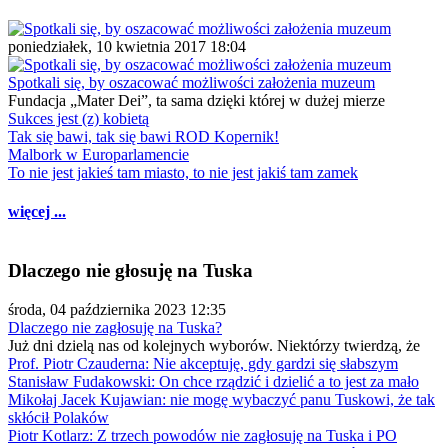
poniedziałek, 10 kwietnia 2017 18:04
Spotkali się, by oszacować możliwości założenia muzeum
Fundacja „Mater Dei”, ta sama dzięki której w dużej mierze
Sukces jest (z) kobietą
Tak się bawi, tak się bawi ROD Kopernik!
Malbork w Europarlamencie
To nie jest jakieś tam miasto, to nie jest jakiś tam zamek
więcej ...
Dlaczego nie głosuję na Tuska
środa, 04 października 2023 12:35
Dlaczego nie zagłosuję na Tuska?
Już dni dzielą nas od kolejnych wyborów. Niektórzy twierdzą, że
Prof. Piotr Czauderna: Nie akceptuję, gdy gardzi się słabszym
Stanisław Fudakowski: On chce rządzić i dzielić a to jest za mało
Mikołaj Jacek Kujawian: nie mogę wybaczyć panu Tuskowi, że tak
skłócił Polaków
Piotr Kotlarz: Z trzech powodów nie zagłosuję na Tuska i PO