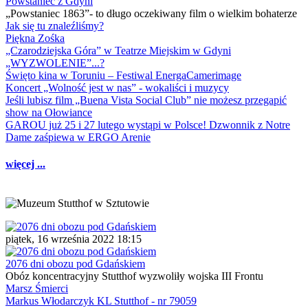
Powstaniec z Gdyni
„Powstaniec 1863”- to długo oczekiwany film o wielkim bohaterze
Jak się tu znaleźliśmy?
Piękna Zośka
„Czarodziejska Góra” w Teatrze Miejskim w Gdyni
„WYZWOLENIE”...?
Święto kina w Toruniu – Festiwal EnergaCamerimage
Koncert „Wolność jest w nas” - wokaliści i muzycy
Jeśli lubisz film „Buena Vista Social Club” nie możesz przegapić
show na Ołowiance
GAROU już 25 i 27 lutego wystąpi w Polsce! Dzwonnik z Notre
Dame zaśpiewa w ERGO Arenie
więcej ...
piątek, 16 września 2022 18:15
2076 dni obozu pod Gdańskiem
Obóz koncentracyjny Stutthof wyzwoliły wojska III Frontu
Marsz Śmierci
Markus Włodarczyk KL Stutthof - nr 79059