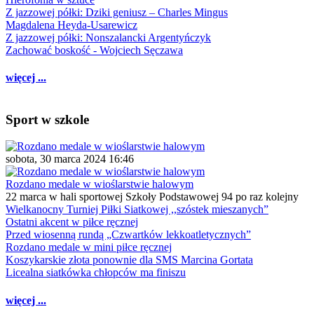
Z jazzowej półki: Dziki geniusz – Charles Mingus
Magdalena Heyda-Usarewicz
Z jazzowej półki: Nonszalancki Argentyńczyk
Zachować boskość - Wojciech Sęczawa
więcej ...
Sport w szkole
sobota, 30 marca 2024 16:46
Rozdano medale w wioślarstwie halowym
22 marca w hali sportowej Szkoły Podstawowej 94 po raz kolejny
Wielkanocny Turniej Piłki Siatkowej ,,szóstek mieszanych”
Ostatni akcent w piłce ręcznej
Przed wiosenną rundą „Czwartków lekkoatletycznych”
Rozdano medale w mini piłce ręcznej
Koszykarskie złota ponownie dla SMS Marcina Gortata
Licealna siatkówka chłopców ma finiszu
więcej ...