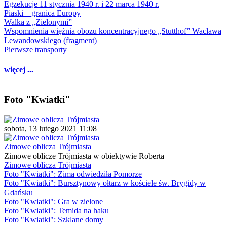
Egzekucje 11 stycznia 1940 r. i 22 marca 1940 r.
Piaski – granica Europy
Walka z „Zielonymi”
Wspomnienia więźnia obozu koncentracyjnego „Stutthof” Wacława
Lewandowskiego (fragment)
Pierwsze transporty
więcej ...
Foto "Kwiatki"
sobota, 13 lutego 2021 11:08
Zimowe oblicza Trójmiasta
Zimowe oblicze Trójmiasta w obiektywie Roberta
Zimowe oblicza Trójmiasta
Foto "Kwiatki": Zima odwiedziła Pomorze
Foto "Kwiatki": Bursztynowy ołtarz w kościele św. Brygidy w
Gdańsku
Foto "Kwiatki": Gra w zielone
Foto "Kwiatki": Temida na haku
Foto "Kwiatki": Szklane domy