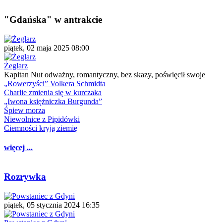
"Gdańska" w antrakcie
piątek, 02 maja 2025 08:00
Żeglarz
Kapitan Nut odważny, romantyczny, bez skazy, poświęcił swoje
„Rowerzyści” Volkera Schmidta
Charlie zmienia się w kurczaka
„Iwona księżniczka Burgunda”
Śpiew morza
Niewolnice z Pipidówki
Ciemności kryją ziemię
więcej ...
Rozrywka
piątek, 05 stycznia 2024 16:35