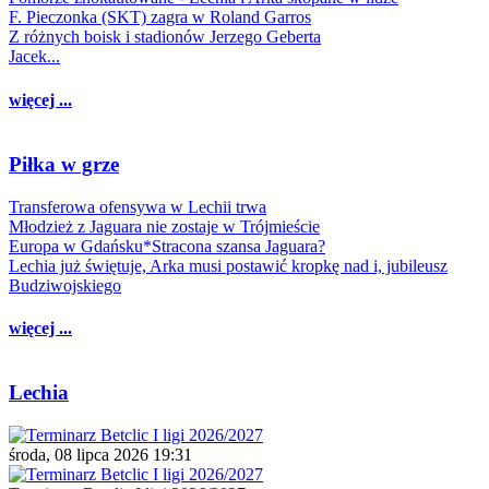
F. Pieczonka (SKT) zagra w Roland Garros
Z różnych boisk i stadionów Jerzego Geberta
Jacek...
więcej ...
Piłka w grze
Transferowa ofensywa w Lechii trwa
Młodzież z Jaguara nie zostaje w Trójmieście
Europa w Gdańsku*Stracona szansa Jaguara?
Lechia już świętuje, Arka musi postawić kropkę nad i, jubileusz
Budziwojskiego
więcej ...
Lechia
środa, 08 lipca 2026 19:31