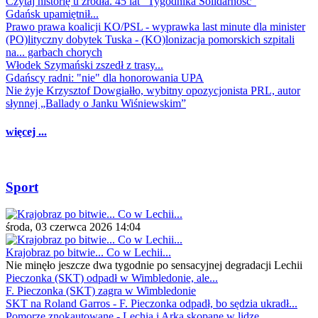
Czytaj historię u źródła. 45 lat "Tygodnika Solidarność"
Gdańsk upamiętnił...
Prawo prawa koalicji KO/PSL - wyprawka last minute dla minister
(PO)lityczny dobytek Tuska - (KO)lonizacja pomorskich szpitali
na... garbach chorych
Włodek Szymański zszedł z trasy...
Gdańscy radni: "nie" dla honorowania UPA
Nie żyje Krzysztof Dowgiałło, wybitny opozycjonista PRL, autor
słynnej „Ballady o Janku Wiśniewskim”
więcej ...
Sport
środa, 03 czerwca 2026 14:04
Krajobraz po bitwie... Co w Lechii...
Nie minęło jeszcze dwa tygodnie po sensacyjnej degradacji Lechii
Pieczonka (SKT) odpadł w Wimbledonie, ale...
F. Pieczonka (SKT) zagra w Wimbledonie
SKT na Roland Garros - F. Pieczonka odpadł, bo sędzia ukradł...
Pomorze znokautowane - Lechia i Arka skopane w lidze