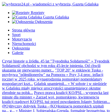
Reprinty
Gazeta Gdańska
Ogłoszenia
Strona główna
Sport
Motoryzacja
Nieruchomości
Ogłoszenia
Galerie
Czytaj historię u źródła. 45 lat "Tygodnika Solidarność"
»
Tygodnik
Solidarność obchodzi w tym roku 45-lecie istnienia. Od chwili
ukazania się pierwszego numer...
"TOP 20" w enklawie Tuska -
przybywa "półmilionerów" na Pomorzu
»
Przy 3,4 proc. inflacji
rocznej w 2025 roku, wynagrodzenia pomorskiej nomenklatury
gospodarczej kszt...
Gdańsk upamiętnił...
»
W sobotę i w niedzielę
w Gdańsku miały miejsce uroczystości upamiętniające okrutne
zbrodnie na polsk...
Prawo prawa koalicji KO/PSL - wyprawka last
minute dla minister
»
Zarząd woj. pomorskiego, kwintesencja
koalicji rządowej KO/PSL tuż przed powołaniem Jolanty Sobieran...
(PO)lityczny dobytek Tuska - (KO)lonizacja pomorskich szpitali
na... g...
»
Minister J. Sobierańska-Grenda, formalnie bezpartyjna, to