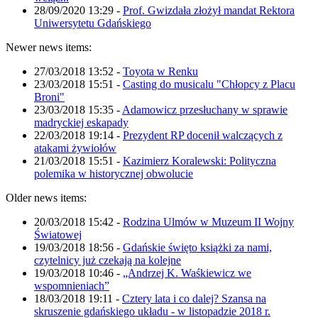
28/09/2020 13:29
-
Prof. Gwizdała złożył mandat Rektora
Uniwersytetu Gdańskiego
Newer news items:
27/03/2018 13:52
-
Toyota w Renku
23/03/2018 15:51
-
Casting do musicalu "Chłopcy z Placu
Broni"
23/03/2018 15:35
-
Adamowicz przesłuchany w sprawie
madryckiej eskapady
22/03/2018 19:14
-
Prezydent RP docenił walczących z
atakami żywiołów
21/03/2018 15:51
-
Kazimierz Koralewski: Polityczna
polemika w historycznej obwolucie
Older news items:
20/03/2018 15:42
-
Rodzina Ulmów w Muzeum II Wojny
Światowej
19/03/2018 18:56
-
Gdańskie święto książki za nami,
czytelnicy już czekają na kolejne
19/03/2018 10:46
-
„Andrzej K. Waśkiewicz we
wspomnieniach”
18/03/2018 19:11
-
Cztery lata i co dalej? Szansa na
skruszenie gdańskiego układu - w listopadzie 2018 r.