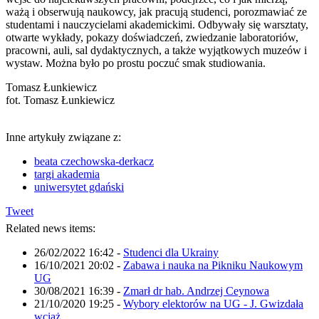
ważą i obserwują naukowcy, jak pracują studenci, porozmawiać ze
studentami i nauczycielami akademickimi. Odbywały się warsztaty,
otwarte wykłady, pokazy doświadczeń, zwiedzanie laboratoriów,
pracowni, auli, sal dydaktycznych, a także wyjątkowych muzeów i
wystaw. Można było po prostu poczuć smak studiowania.
Tomasz Łunkiewicz
fot. Tomasz Łunkiewicz
Inne artykuły związane z:
beata czechowska-derkacz
targi akademia
uniwersytet gdański
Tweet
Related news items:
26/02/2022 16:42
-
Studenci dla Ukrainy
16/10/2021 20:02
-
Zabawa i nauka na Pikniku Naukowym
UG
30/08/2021 16:39
-
Zmarł dr hab. Andrzej Ceynowa
21/10/2020 19:25
-
Wybory elektorów na UG - J. Gwizdała
wciąż...