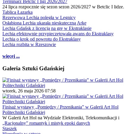
Terminarz Betclic I ligi 2026/2027
24 lipca rozpocznie się sezon sezon 2026/2027 w Betclic I lidze.
Tablica Łazarka
Rezerwowa Lechia poległa w Legnicy
Osłabiona Lechia ukarała nieskuteczną Arkę
Lechia Gdańsk z licencją na grę w Ekstraklasie
Lechia efektownie przypieczętowała awans do Ekstraklasy
Lechia o krok od powrotu do Ekstraklasy
Lechia rozbita w Rzeszowie
więcej ...
Galeria Sztuki Gdańskiej
wtorek, 26 maja 2026 07:58
Finisaż wystawy „Pomiędzy / Przenikania” w Galerii Art Hol
Politechniki Gdańskiej
W Galerii Art Hol na Wydziale Elektroniki, Telekomunikacji i
„Racjonalny” romantyk i mistyk epoki danych
Staszek
Hierofonia w sztuce