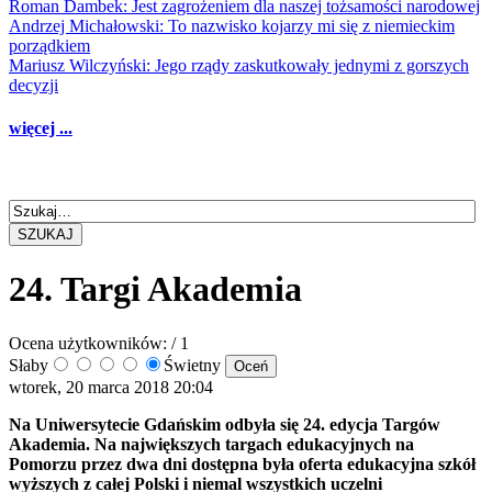
Roman Dambek: Jest zagrożeniem dla naszej tożsamości narodowej
Andrzej Michałowski: To nazwisko kojarzy mi się z niemieckim
porządkiem
Mariusz Wilczyński: Jego rządy zaskutkowały jednymi z gorszych
decyzji
więcej ...
SZUKAJ
24. Targi Akademia
Ocena użytkowników:
/ 1
Słaby
Świetny
wtorek, 20 marca 2018 20:04
Na Uniwersytecie Gdańskim odbyła się 24. edycja Targów
Akademia. Na największych targach edukacyjnych na
Pomorzu przez dwa dni dostępna była oferta edukacyjna szkół
wyższych z całej Polski i niemal wszystkich uczelni