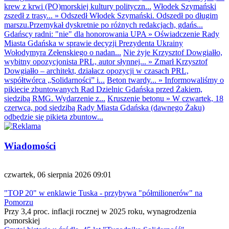
krew z krwi (PO)morskiej kultury polityczn...
Włodek Szymański
zszedł z trasy...
»
Odszedł Włodek Szymański. Odszedł po długim
marszu.Przemykał dyskretnie po różnych redakcjach, gdańs...
Gdańscy radni: "nie" dla honorowania UPA
»
Oświadczenie Rady
Miasta Gdańska w sprawie decyzji Prezydenta Ukrainy
Wołodymyra Zełenskiego o nadan...
Nie żyje Krzysztof Dowgiałło,
wybitny opozycjonista PRL, autor słynnej...
»
Zmarł Krzysztof
Dowgiałło – architekt, działacz opozycji w czasach PRL,
współtwórca „Solidarności” i...
Beton twardy...
»
Informowaliśmy o
pikiecie zbuntowanych Rad Dzielnic Gdańska przed Żakiem,
siedzibą RMG. Wydarzenie z...
Kruszenie betonu
»
W czwartek, 18
czerwca, pod siedzibą Rady Miasta Gdańska (dawnego Żaku)
odbędzie się pikieta zbuntow...
Wiadomości
czwartek, 06 sierpnia 2026 09:01
"TOP 20" w enklawie Tuska - przybywa "półmilionerów" na
Pomorzu
Przy 3,4 proc. inflacji rocznej w 2025 roku, wynagrodzenia
pomorskiej