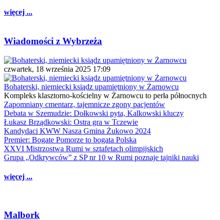
więcej ...
Wiadomości z Wybrzeża
czwartek, 18 września 2025 17:09
Bohaterski, niemiecki ksiądz upamiętniony w Żarnowcu
Kompleks klasztorno-kościelny w Żarnowcu to perła północnych
Zapomniany cmentarz, tajemnicze zgony pacjentów
Debata w Szemudzie: Dołkowski pyta, Kalkowski kluczy
Łukasz Brządkowski: Ostra gra w Tczewie
Kandydaci KWW Nasza Gmina Żukowo 2024
Premier: Bogate Pomorze to bogata Polska
XXVI Mistrzostwa Rumi w sztafetach olimpijskich
Grupa „Odkrywców” z SP nr 10 w Rumi poznaje tajniki nauki
więcej ...
Malbork