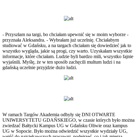
- Przyszłam na targi, bo chciałam upewnić się w moim wyborze -
przyznała Aleksandra. - Wybrałam już uczelnię. Chciałabym
studiować w Gdańsku, a na targach chciałam się dowiedzieć jak to
wszystko wygląda, jakie są progi, czy warto. Uzyskałam wszystkie
informacje, które chciałam. Ludzie byli bardzo mili, wszystko fajnie
wyjaśnili. Myślę, że w ten sposób zachęcili multum ludzi i na
gdańską uczelnie przyjdzie dużo ludzi.
W ramach Targów Akademia odbyły się DNI OTWARTE
UNIWERSYTETU GDAŃSKIEGO, w czasie których było można
zwiedzać Bałtycki Kampus UG w Gdańsku Oliwie oraz kampus
UG w Sopocie. Było można odwiedzić wszystkie wydziały UG,
wejść do najciekawszych pracowni, podejrzeć, co i jak mierzą,