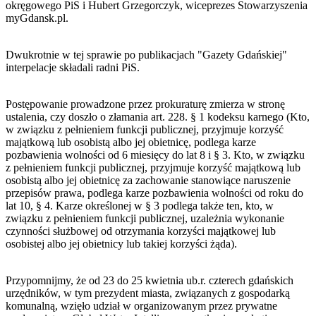
okręgowego PiS i Hubert Grzegorczyk, wiceprezes Stowarzyszenia
myGdansk.pl.
Dwukrotnie w tej sprawie po publikacjach "Gazety Gdańskiej"
interpelacje składali radni PiS.
Postępowanie prowadzone przez prokuraturę zmierza w stronę
ustalenia, czy doszło o złamania art. 228. § 1 kodeksu karnego (Kto,
w związku z pełnieniem funkcji publicznej, przyjmuje korzyść
majątkową lub osobistą albo jej obietnicę, podlega karze
pozbawienia wolności od 6 miesięcy do lat 8 i § 3. Kto, w związku
z pełnieniem funkcji publicznej, przyjmuje korzyść majątkową lub
osobistą albo jej obietnicę za zachowanie stanowiące naruszenie
przepisów prawa, podlega karze pozbawienia wolności od roku do
lat 10, § 4. Karze określonej w § 3 podlega także ten, kto, w
związku z pełnieniem funkcji publicznej, uzależnia wykonanie
czynności służbowej od otrzymania korzyści majątkowej lub
osobistej albo jej obietnicy lub takiej korzyści żąda).
Przypomnijmy, że od 23 do 25 kwietnia ub.r. czterech gdańskich
urzędników, w tym prezydent miasta, związanych z gospodarką
komunalną, wzięło udział w organizowanym przez prywatne