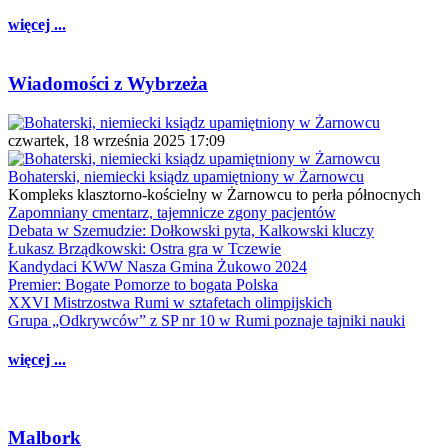
więcej ...
Wiadomości z Wybrzeża
czwartek, 18 września 2025 17:09
Bohaterski, niemiecki ksiądz upamiętniony w Żarnowcu
Kompleks klasztorno-kościelny w Żarnowcu to perła północnych
Zapomniany cmentarz, tajemnicze zgony pacjentów
Debata w Szemudzie: Dołkowski pyta, Kalkowski kluczy
Łukasz Brządkowski: Ostra gra w Tczewie
Kandydaci KWW Nasza Gmina Żukowo 2024
Premier: Bogate Pomorze to bogata Polska
XXVI Mistrzostwa Rumi w sztafetach olimpijskich
Grupa „Odkrywców” z SP nr 10 w Rumi poznaje tajniki nauki
więcej ...
Malbork