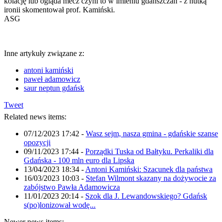
kolację lub ogląda mecz czyni to w imieniu gdańszczan - z nutką
ironii skomentował prof. Kamiński.
ASG
Inne artykuły związane z:
antoni kamiński
paweł adamowicz
saur neptun gdańsk
Tweet
Related news items:
07/12/2023 17:42
-
Wasz sejm, nasza gmina - gdańskie szanse
opozycji
09/11/2023 17:44
-
Porządki Tuska od Bałtyku. Perkaliki dla
Gdańska - 100 mln euro dla Lipska
13/04/2023 18:34
-
Antoni Kamiński: Szacunek dla państwa
16/03/2023 10:03
-
Stefan Wilmont skazany na dożywocie za
zabójstwo Pawła Adamowicza
11/01/2023 20:14
-
Szok dla J. Lewandowskiego? Gdańsk
s(po)lonizował wodę...
Newer news items: