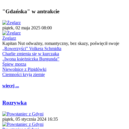
"Gdańska" w antrakcie
piątek, 02 maja 2025 08:00
Żeglarz
Kapitan Nut odważny, romantyczny, bez skazy, poświęcił swoje
„Rowerzyści” Volkera Schmidta
Charlie zmienia się w kurczaka
„Iwona księżniczka Burgunda”
Śpiew morza
Niewolnice z Pipidówki
Ciemności kryją ziemię
więcej ...
Rozrywka
piątek, 05 stycznia 2024 16:35