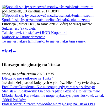
poniedziałek, 10 kwietnia 2017 18:04
Spotkali się, by oszacować możliwości założenia muzeum
Fundacja „Mater Dei”, ta sama dzięki której w dużej mierze
Sukces jest (z) kobietą
Tak się bawi, tak się bawi ROD Kopernik!
Malbork w Europarlamencie
To nie jest jakieś tam miasto, to nie jest jakiś tam zamek
więcej ...
Dlaczego nie głosuję na Tuska
środa, 04 października 2023 12:35
Dlaczego nie zagłosuję na Tuska?
Już dni dzielą nas od kolejnych wyborów. Niektórzy twierdzą, że
Prof. Piotr Czauderna: Nie akceptuję, gdy gardzi się słabszym
Stanisław Fudakowski: On chce rządzić i dzielić a to jest za mało
Mikołaj Jacek Kujawian: nie mogę wybaczyć panu Tuskowi, że tak
skłócił Polaków
Piotr Kotlarz: Z trzech powodów nie zagłosuję na Tuska i PO