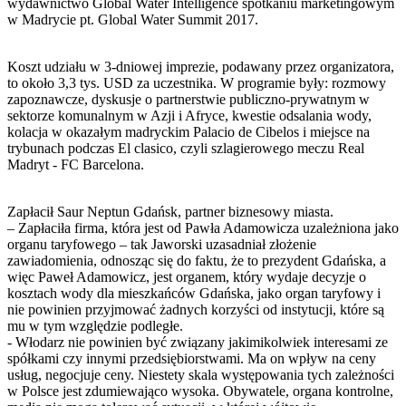
wydawnictwo Global Water Intelligence spotkaniu marketingowym
w Madrycie pt. Global Water Summit 2017.
Koszt udziału w 3-dniowej imprezie, podawany przez organizatora,
to około 3,3 tys. USD za uczestnika. W programie były: rozmowy
zapoznawcze, dyskusje o partnerstwie publiczno-prywatnym w
sektorze komunalnym w Azji i Afryce, kwestie odsalania wody,
kolacja w okazałym madryckim Palacio de Cibelos i miejsce na
trybunach podczas El clasico, czyli szlagierowego meczu Real
Madryt - FC Barcelona.
Zapłacił Saur Neptun Gdańsk, partner biznesowy miasta.
– Zapłaciła firma, która jest od Pawła Adamowicza uzależniona jako
organu taryfowego – tak Jaworski uzasadniał złożenie
zawiadomienia, odnosząc się do faktu, że to prezydent Gdańska, a
więc Paweł Adamowicz, jest organem, który wydaje decyzje o
kosztach wody dla mieszkańców Gdańska, jako organ taryfowy i
nie powinien przyjmować żadnych korzyści od instytucji, które są
mu w tym względzie podległe.
- Włodarz nie powinien być związany jakimikolwiek interesami ze
spółkami czy innymi przedsiębiorstwami. Ma on wpływ na ceny
usług, negocjuje ceny. Niestety skala występowania tych zależności
w Polsce jest zdumiewająco wysoka. Obywatele, organa kontrolne,