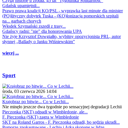
Czytaj historię u źródła. 45 lat "Tygodnika Solidarność"
Gdańsk upamiętnił...
Prawo prawa koalicji KO/PSL - wyprawka last minute dla minister
(PO)lityczny dobytek Tuska - (KO)lonizacja pomorskich szpitali
na... garbach chorych
Włodek Szymański zszedł z trasy...
Gdańscy radni: "nie" dla honorowania UPA
Nie żyje Krzysztof Dowgiałło, wybitny opozycjonista PRL, autor
słynnej „Ballady o Janku Wiśniewskim”
więcej ...
Sport
środa, 03 czerwca 2026 14:04
Krajobraz po bitwie... Co w Lechii...
Nie minęło jeszcze dwa tygodnie po sensacyjnej degradacji Lechii
Pieczonka (SKT) odpadł w Wimbledonie, ale...
F. Pieczonka (SKT) zagra w Wimbledonie
SKT na Roland Garros - F. Pieczonka odpadł, bo sędzia ukradł...
Pomorze znokautowane - Lechia i Arka skopane w lidze