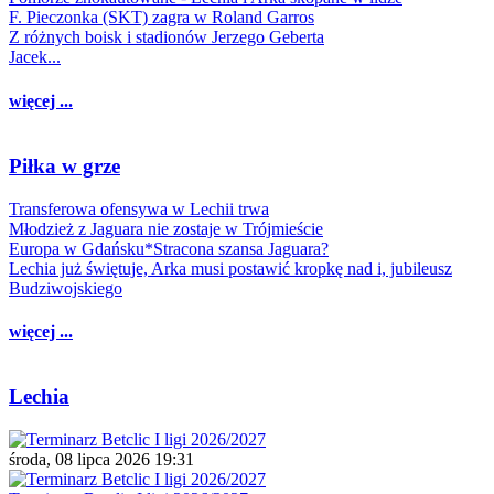
F. Pieczonka (SKT) zagra w Roland Garros
Z różnych boisk i stadionów Jerzego Geberta
Jacek...
więcej ...
Piłka w grze
Transferowa ofensywa w Lechii trwa
Młodzież z Jaguara nie zostaje w Trójmieście
Europa w Gdańsku*Stracona szansa Jaguara?
Lechia już świętuje, Arka musi postawić kropkę nad i, jubileusz
Budziwojskiego
więcej ...
Lechia
środa, 08 lipca 2026 19:31