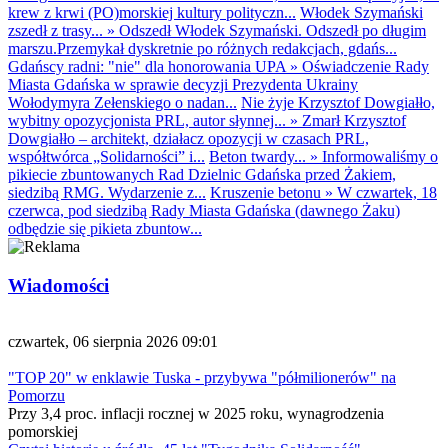
krew z krwi (PO)morskiej kultury polityczn...
Włodek Szymański
zszedł z trasy...
»
Odszedł Włodek Szymański. Odszedł po długim
marszu.Przemykał dyskretnie po różnych redakcjach, gdańs...
Gdańscy radni: "nie" dla honorowania UPA
»
Oświadczenie Rady
Miasta Gdańska w sprawie decyzji Prezydenta Ukrainy
Wołodymyra Zełenskiego o nadan...
Nie żyje Krzysztof Dowgiałło,
wybitny opozycjonista PRL, autor słynnej...
»
Zmarł Krzysztof
Dowgiałło – architekt, działacz opozycji w czasach PRL,
współtwórca „Solidarności” i...
Beton twardy...
»
Informowaliśmy o
pikiecie zbuntowanych Rad Dzielnic Gdańska przed Żakiem,
siedzibą RMG. Wydarzenie z...
Kruszenie betonu
»
W czwartek, 18
czerwca, pod siedzibą Rady Miasta Gdańska (dawnego Żaku)
odbędzie się pikieta zbuntow...
Wiadomości
czwartek, 06 sierpnia 2026 09:01
"TOP 20" w enklawie Tuska - przybywa "półmilionerów" na
Pomorzu
Przy 3,4 proc. inflacji rocznej w 2025 roku, wynagrodzenia
pomorskiej