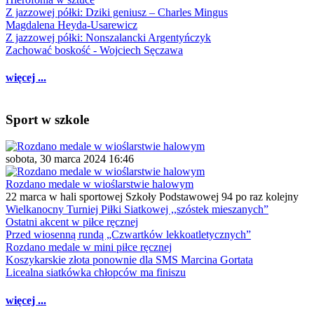
Z jazzowej półki: Dziki geniusz – Charles Mingus
Magdalena Heyda-Usarewicz
Z jazzowej półki: Nonszalancki Argentyńczyk
Zachować boskość - Wojciech Sęczawa
więcej ...
Sport w szkole
sobota, 30 marca 2024 16:46
Rozdano medale w wioślarstwie halowym
22 marca w hali sportowej Szkoły Podstawowej 94 po raz kolejny
Wielkanocny Turniej Piłki Siatkowej ,,szóstek mieszanych”
Ostatni akcent w piłce ręcznej
Przed wiosenną rundą „Czwartków lekkoatletycznych”
Rozdano medale w mini piłce ręcznej
Koszykarskie złota ponownie dla SMS Marcina Gortata
Licealna siatkówka chłopców ma finiszu
więcej ...