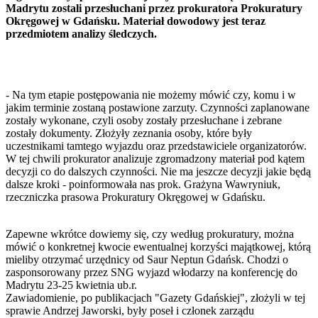
Madrytu zostali przesłuchani przez prokuratora Prokuratury
Okręgowej w Gdańsku. Materiał dowodowy jest teraz
przedmiotem analizy śledczych.
- Na tym etapie postępowania nie możemy mówić czy, komu i w
jakim terminie zostaną postawione zarzuty. Czynności zaplanowane
zostały wykonane, czyli osoby zostały przesłuchane i zebrane
zostały dokumenty. Złożyły zeznania osoby, które były
uczestnikami tamtego wyjazdu oraz przedstawiciele organizatorów.
W tej chwili prokurator analizuje zgromadzony materiał pod kątem
decyzji co do dalszych czynności. Nie ma jeszcze decyzji jakie będą
dalsze kroki - poinformowała nas prok. Grażyna Wawryniuk,
rzeczniczka prasowa Prokuratury Okręgowej w Gdańsku.
Zapewne wkrótce dowiemy się, czy według prokuratury, można
mówić o konkretnej kwocie ewentualnej korzyści majątkowej, którą
mieliby otrzymać urzędnicy od Saur Neptun Gdańsk. Chodzi o
zasponsorowany przez SNG wyjazd włodarzy na konferencję do
Madrytu 23-25 kwietnia ub.r.
Zawiadomienie, po publikacjach "Gazety Gdańskiej", złożyli w tej
sprawie Andrzej Jaworski, były poseł i członek zarządu