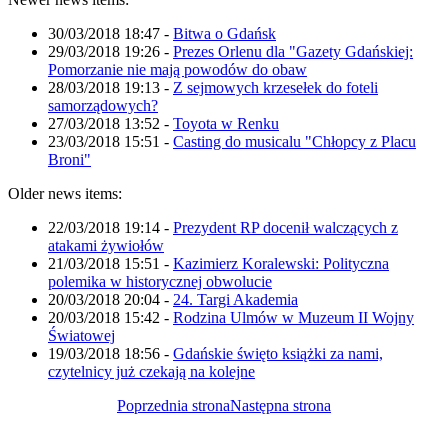
30/03/2018 18:47
-
Bitwa o Gdańsk
29/03/2018 19:26
-
Prezes Orlenu dla "Gazety Gdańskiej:
Pomorzanie nie mają powodów do obaw
28/03/2018 19:13
-
Z sejmowych krzesełek do foteli
samorządowych?
27/03/2018 13:52
-
Toyota w Renku
23/03/2018 15:51
-
Casting do musicalu "Chłopcy z Placu
Broni"
Older news items:
22/03/2018 19:14
-
Prezydent RP docenił walczących z
atakami żywiołów
21/03/2018 15:51
-
Kazimierz Koralewski: Polityczna
polemika w historycznej obwolucie
20/03/2018 20:04
-
24. Targi Akademia
20/03/2018 15:42
-
Rodzina Ulmów w Muzeum II Wojny
Światowej
19/03/2018 18:56
-
Gdańskie święto książki za nami,
czytelnicy już czekają na kolejne
Poprzednia strona
Następna strona