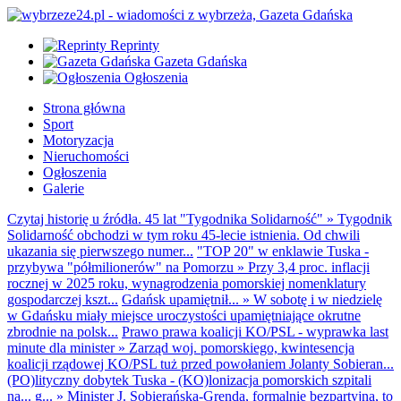
Reprinty
Gazeta Gdańska
Ogłoszenia
Strona główna
Sport
Motoryzacja
Nieruchomości
Ogłoszenia
Galerie
Czytaj historię u źródła. 45 lat "Tygodnika Solidarność"
»
Tygodnik
Solidarność obchodzi w tym roku 45-lecie istnienia. Od chwili
ukazania się pierwszego numer...
"TOP 20" w enklawie Tuska -
przybywa "półmilionerów" na Pomorzu
»
Przy 3,4 proc. inflacji
rocznej w 2025 roku, wynagrodzenia pomorskiej nomenklatury
gospodarczej kszt...
Gdańsk upamiętnił...
»
W sobotę i w niedzielę
w Gdańsku miały miejsce uroczystości upamiętniające okrutne
zbrodnie na polsk...
Prawo prawa koalicji KO/PSL - wyprawka last
minute dla minister
»
Zarząd woj. pomorskiego, kwintesencja
koalicji rządowej KO/PSL tuż przed powołaniem Jolanty Sobieran...
(PO)lityczny dobytek Tuska - (KO)lonizacja pomorskich szpitali
na... g...
»
Minister J. Sobierańska-Grenda, formalnie bezpartyjna, to