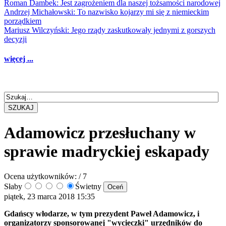
Roman Dambek: Jest zagrożeniem dla naszej tożsamości narodowej
Andrzej Michałowski: To nazwisko kojarzy mi się z niemieckim
porządkiem
Mariusz Wilczyński: Jego rządy zaskutkowały jednymi z gorszych
decyzji
więcej ...
SZUKAJ
Adamowicz przesłuchany w
sprawie madryckiej eskapady
Ocena użytkowników:
/ 7
Słaby
Świetny
piątek, 23 marca 2018 15:35
Gdańscy włodarze, w tym prezydent Paweł Adamowicz, i
organizatorzy sponsorowanej "wycieczki" urzędników do