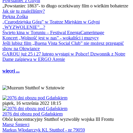
Powstaniec z Gdyni
„Powstaniec 1863”- to długo oczekiwany film o wielkim bohaterze
Jak się tu znaleźliśmy?
Piękna Zośka
„Czarodziejska Góra” w Teatrze Miejskim w Gdyni
„WYZWOLENIE”...?
Święto kina w Toruniu – Festiwal EnergaCamerimage
Koncert „Wolność jest w nas” - wokaliści i muzycy
Jeśli lubisz film „Buena Vista Social Club” nie możesz przegapić
show na Ołowiance
GAROU już 25 i 27 lutego wystąpi w Polsce! Dzwonnik z Notre
Dame zaśpiewa w ERGO Arenie
więcej ...
piątek, 16 września 2022 18:15
2076 dni obozu pod Gdańskiem
Obóz koncentracyjny Stutthof wyzwoliły wojska III Frontu
Marsz Śmierci
Markus Włodarczyk KL Stutthof - nr 79059