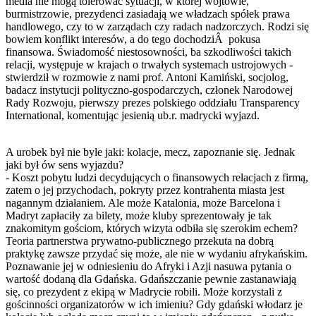
media nie mogą tolerować sytuacji, w której wójtowie,
burmistrzowie, prezydenci zasiadają we władzach spółek prawa
handlowego, czy to w zarządach czy radach nadzorczych. Rodzi się
bowiem konflikt interesów, a do tego dochodziÂ pokusa
finansowa. Świadomość niestosowności, ba szkodliwości takich
relacji, występuje w krajach o trwałych systemach ustrojowych -
stwierdził w rozmowie z nami prof. Antoni Kamiński, socjolog,
badacz instytucji polityczno-gospodarczych, członek Narodowej
Rady Rozwoju, pierwszy prezes polskiego oddziału Transparency
International, komentując jesienią ub.r. madrycki wyjazd.
A urobek był nie byle jaki: kolacje, mecz, zapoznanie się. Jednak
jaki był ów sens wyjazdu?
- Koszt pobytu ludzi decydujących o finansowych relacjach z firmą,
zatem o jej przychodach, pokryty przez kontrahenta miasta jest
nagannym działaniem. Ale może Katalonia, może Barcelona i
Madryt zapłaciły za bilety, może kluby sprezentowały je tak
znakomitym gościom, których wizyta odbiła się szerokim echem?
Teoria partnerstwa prywatno-publicznego przekuta na dobrą
praktykę zawsze przydać się może, ale nie w wydaniu afrykańskim.
Poznawanie jej w odniesieniu do Afryki i Azji nasuwa pytania o
wartość dodaną dla Gdańska. Gdańszczanie pewnie zastanawiają
się, co prezydent z ekipą w Madrycie robili. Może korzystali z
gościnności organizatorów w ich imieniu? Gdy gdański włodarz je