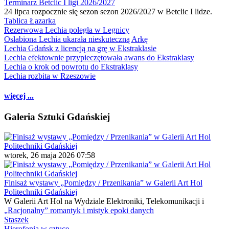
Terminarz Betclic I ligi 2026/2027
24 lipca rozpocznie się sezon sezon 2026/2027 w Betclic I lidze.
Tablica Łazarka
Rezerwowa Lechia poległa w Legnicy
Osłabiona Lechia ukarała nieskuteczną Arkę
Lechia Gdańsk z licencją na grę w Ekstraklasie
Lechia efektownie przypieczętowała awans do Ekstraklasy
Lechia o krok od powrotu do Ekstraklasy
Lechia rozbita w Rzeszowie
więcej ...
Galeria Sztuki Gdańskiej
wtorek, 26 maja 2026 07:58
Finisaż wystawy „Pomiędzy / Przenikania” w Galerii Art Hol
Politechniki Gdańskiej
W Galerii Art Hol na Wydziale Elektroniki, Telekomunikacji i
„Racjonalny” romantyk i mistyk epoki danych
Staszek
Hierofonia w sztuce