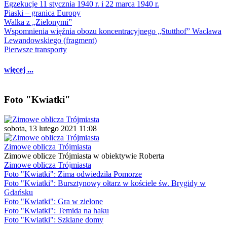
Egzekucje 11 stycznia 1940 r. i 22 marca 1940 r.
Piaski – granica Europy
Walka z „Zielonymi”
Wspomnienia więźnia obozu koncentracyjnego „Stutthof” Wacława
Lewandowskiego (fragment)
Pierwsze transporty
więcej ...
Foto "Kwiatki"
sobota, 13 lutego 2021 11:08
Zimowe oblicza Trójmiasta
Zimowe oblicze Trójmiasta w obiektywie Roberta
Zimowe oblicza Trójmiasta
Foto "Kwiatki": Zima odwiedziła Pomorze
Foto "Kwiatki": Bursztynowy ołtarz w kościele św. Brygidy w
Gdańsku
Foto "Kwiatki": Gra w zielone
Foto "Kwiatki": Temida na haku
Foto "Kwiatki": Szklane domy