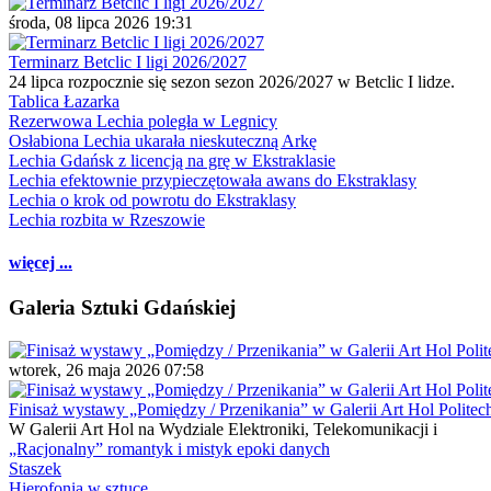
środa, 08 lipca 2026 19:31
Terminarz Betclic I ligi 2026/2027
24 lipca rozpocznie się sezon sezon 2026/2027 w Betclic I lidze.
Tablica Łazarka
Rezerwowa Lechia poległa w Legnicy
Osłabiona Lechia ukarała nieskuteczną Arkę
Lechia Gdańsk z licencją na grę w Ekstraklasie
Lechia efektownie przypieczętowała awans do Ekstraklasy
Lechia o krok od powrotu do Ekstraklasy
Lechia rozbita w Rzeszowie
więcej ...
Galeria Sztuki Gdańskiej
wtorek, 26 maja 2026 07:58
Finisaż wystawy „Pomiędzy / Przenikania” w Galerii Art Hol Politec
W Galerii Art Hol na Wydziale Elektroniki, Telekomunikacji i
„Racjonalny” romantyk i mistyk epoki danych
Staszek
Hierofonia w sztuce