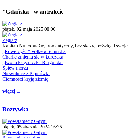
"Gdańska" w antrakcie
piątek, 02 maja 2025 08:00
Żeglarz
Kapitan Nut odważny, romantyczny, bez skazy, poświęcił swoje
„Rowerzyści” Volkera Schmidta
Charlie zmienia się w kurczaka
„Iwona księżniczka Burgunda”
Śpiew morza
Niewolnice z Pipidówki
Ciemności kryją ziemię
więcej ...
Rozrywka
piątek, 05 stycznia 2024 16:35
Powstaniec z Gdyni