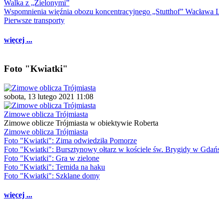
Walka z „Zielonymi”
Wspomnienia więźnia obozu koncentracyjnego „Stutthof” Wacława 
Pierwsze transporty
więcej ...
Foto "Kwiatki"
sobota, 13 lutego 2021 11:08
Zimowe oblicza Trójmiasta
Zimowe oblicze Trójmiasta w obiektywie Roberta
Zimowe oblicza Trójmiasta
Foto "Kwiatki": Zima odwiedziła Pomorze
Foto "Kwiatki": Bursztynowy ołtarz w kościele św. Brygidy w Gdań
Foto "Kwiatki": Gra w zielone
Foto "Kwiatki": Temida na haku
Foto "Kwiatki": Szklane domy
więcej ...