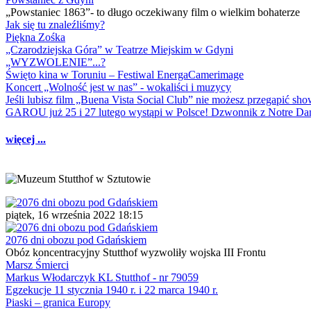
„Powstaniec 1863”- to długo oczekiwany film o wielkim bohaterze
Jak się tu znaleźliśmy?
Piękna Zośka
„Czarodziejska Góra” w Teatrze Miejskim w Gdyni
„WYZWOLENIE”...?
Święto kina w Toruniu – Festiwal EnergaCamerimage
Koncert „Wolność jest w nas” - wokaliści i muzycy
Jeśli lubisz film „Buena Vista Social Club” nie możesz przegapić s
GAROU już 25 i 27 lutego wystąpi w Polsce! Dzwonnik z Notre 
więcej ...
piątek, 16 września 2022 18:15
2076 dni obozu pod Gdańskiem
Obóz koncentracyjny Stutthof wyzwoliły wojska III Frontu
Marsz Śmierci
Markus Włodarczyk KL Stutthof - nr 79059
Egzekucje 11 stycznia 1940 r. i 22 marca 1940 r.
Piaski – granica Europy