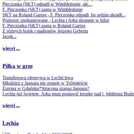
Pieczonka (SKT) odpadł w Wimbledonie, ale...
F. Pieczonka (SKT) zagra w Wimbledonie
SKT na Roland Garros - F. Pieczonka odpadł, bo sędzia ukradł...
Pomorze znokautowane - Lechia i Arka skopane w lidze
F. Pieczonka (SKT) zagra w Roland Garros
Z różnych boisk i stadionów Jerzego Geberta
Jacek...
więcej ...
Piłka w grze
Transferowa ofensywa w Lechii trwa
Młodzież z Jaguara nie zostaje w Trójmieście
Europa w Gdańsku*Stracona szansa Jaguara?
Lechia już świętuje, Arka musi postawić kropkę nad i, jubileusz Bud
więcej ...
Lechia