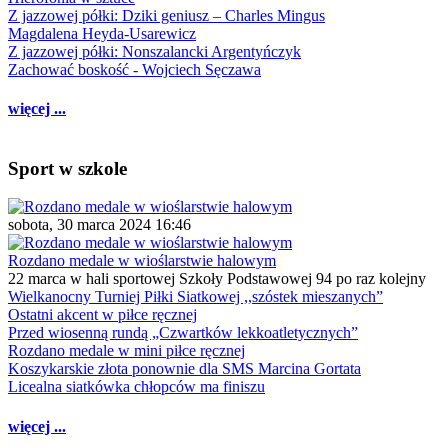
Z jazzowej półki: Dziki geniusz – Charles Mingus
Magdalena Heyda-Usarewicz
Z jazzowej półki: Nonszalancki Argentyńczyk
Zachować boskość - Wojciech Sęczawa
więcej ...
Sport w szkole
sobota, 30 marca 2024 16:46
Rozdano medale w wioślarstwie halowym
22 marca w hali sportowej Szkoły Podstawowej 94 po raz kolejny
Wielkanocny Turniej Piłki Siatkowej ,,szóstek mieszanych”
Ostatni akcent w piłce ręcznej
Przed wiosenną rundą „Czwartków lekkoatletycznych”
Rozdano medale w mini piłce ręcznej
Koszykarskie złota ponownie dla SMS Marcina Gortata
Licealna siatkówka chłopców ma finiszu
więcej ...