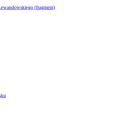
Lewandowskiego (fragment)
sku