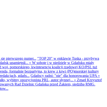
 się pierwszego numer...
"TOP 20" w enklawie Tuska - przybywa
dańsk upamiętnił...
»
W sobotę i w niedzielę w Gdańsku miały
d woj. pomorskiego, kwintesencja koalicji rządowej KO/PSL tuż
renda, formalnie bezpartyjna, to krew z krwi (PO)morskiej kultury
edakcjach, gdańs...
Gdańscy radni: "nie" dla honorowania UPA
»
ło, wybitny opozycjonista PRL, autor słynnej...
»
Zmarł Krzysztof
ntowanych Rad Dzielnic Gdańska przed Żakiem, siedzibą RMG.
tow...