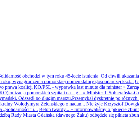
olidarność obchodzi w tym roku 45-lecie istnienia. Od chwili ukazania
25 roku, wynagrodzenia pomorskiej nomenklatury gospodarczej kszt...
G
o prawa koalicji KO/PSL - wyprawka last minute dla minister
»
Zarzą
O)lonizacja pomorskich szpitali na... g...
»
Minister J. Sobierańska-G
mański. Odszedł po długim marszu.Przemykał dyskretnie po różnych r
krainy Wołodymyra Zełenskiego o nadan...
Nie żyje Krzysztof Dowgiał
„Solidarności” i...
Beton twardy...
»
Informowaliśmy o pikiecie zbu
dzibą Rady Miasta Gdańska (dawnego Żaku) odbędzie się pikieta zbun