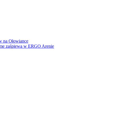
how na Ołowiance
Dame zaśpiewa w ERGO Arenie