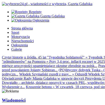
Reprinty
Gazeta Gdańska
Ogłoszenia
Strona główna
Sport
Motoryzacja
Nieruchomości
Ogłoszenia
Galerie
Czytaj historię u źródła. 45 lat "Tygodnika Solidarność"
»
Tygodnik S
"półmilionerów" na Pomorzu
»
Przy 3,4 proc. inflacji rocznej w 20
miejsce uroczystości upamiętniające okrutne zbrodnie na polsk...
Praw
przed powołaniem Jolanty Sobieran...
(PO)lityczny dobytek Tuska - (K
polityczn...
Włodek Szymański zszedł z trasy...
»
Odszedł Włodek Szy
Oświadczenie Rady Miasta Gdańska w sprawie decyzji Prezydenta U
Dowgiałło – architekt, działacz opozycji w czasach PRL, współtwórca 
Wydarzenie z...
Kruszenie betonu
»
W czwartek, 18 czerwca, pod sie
Wiadomości