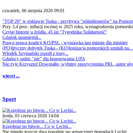
czwartek, 06 sierpnia 2026 09:01
"TOP 20" w enklawie Tuska - przybywa "półmilionerów" na Pomor
Przy 3,4 proc. inflacji rocznej w 2025 roku, wynagrodzenia pomorski
Czytaj historię u źródła. 45 lat "Tygodnika Solidarność"
Gdańsk upamiętnił...
Prawo prawa koalicji KO/PSL - wyprawka last minute dla minister
(PO)lityczny dobytek Tuska - (KO)lonizacja pomorskich szpitali na..
Włodek Szymański zszedł z trasy...
Gdańscy radni: "nie" dla honorowania UPA
Nie żyje Krzysztof Dowgiałło, wybitny opozycjonista PRL, autor sł
więcej ...
Sport
środa, 03 czerwca 2026 14:04
Krajobraz po bitwie... Co w Lechii...
Nie minęło jeszcze dwa tygodnie po sensacyjnej degradacji Lechii