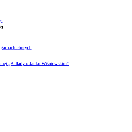
zu
ej
. garbach chorych
ynnej „Ballady o Janku Wiśniewskim”