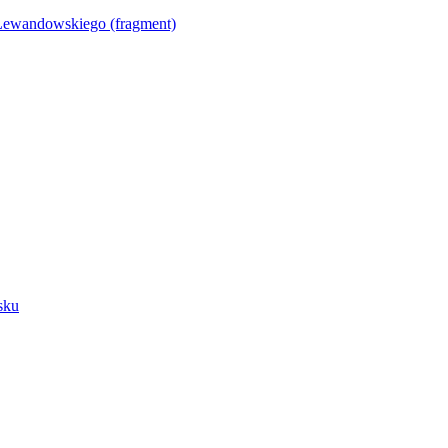
Lewandowskiego (fragment)
sku