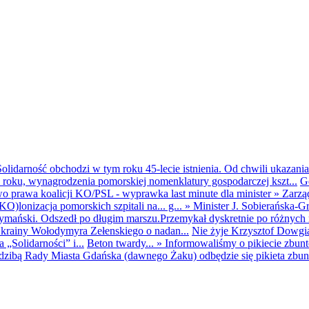
olidarność obchodzi w tym roku 45-lecie istnienia. Od chwili ukazania
25 roku, wynagrodzenia pomorskiej nomenklatury gospodarczej kszt...
G
o prawa koalicji KO/PSL - wyprawka last minute dla minister
»
Zarzą
O)lonizacja pomorskich szpitali na... g...
»
Minister J. Sobierańska-G
mański. Odszedł po długim marszu.Przemykał dyskretnie po różnych r
krainy Wołodymyra Zełenskiego o nadan...
Nie żyje Krzysztof Dowgiał
„Solidarności” i...
Beton twardy...
»
Informowaliśmy o pikiecie zbu
dzibą Rady Miasta Gdańska (dawnego Żaku) odbędzie się pikieta zbun