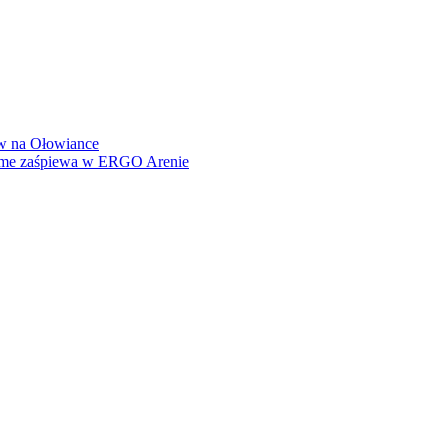
how na Ołowiance
Dame zaśpiewa w ERGO Arenie