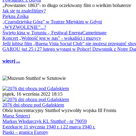
„Powstaniec 1863”- to długo oczekiwany film o wielkim bohaterze
Jak się tu znaleźliśmy?
Piękna Zośka
„Czarodziejska Góra” w Teatrze Miejskim w Gdyni
„WYZWOLENIE”...?
Święto kina w Toruniu – Festiwal EnergaCamerimage
Koncert „Wolność jest w nas” - wokaliści i muzycy
Jeśli lubisz film „Buena Vista Social Club” nie możesz przegapić s
GAROU już 25 i 27 lutego wystąpi w Polsce! Dzwonnik z Notre 
więcej ...
piątek, 16 września 2022 18:15
2076 dni obozu pod Gdańskiem
Obóz koncentracyjny Stutthof wyzwoliły wojska III Frontu
Marsz Śmierci
Markus Włodarczyk KL Stutthof - nr 79059
Egzekucje 11 stycznia 1940 r. i 22 marca 1940 r.
Piaski – granica Europy