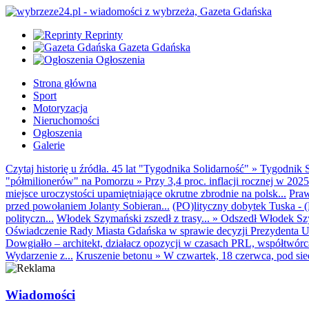
Reprinty
Gazeta Gdańska
Ogłoszenia
Strona główna
Sport
Motoryzacja
Nieruchomości
Ogłoszenia
Galerie
Czytaj historię u źródła. 45 lat "Tygodnika Solidarność"
»
Tygodnik S
"półmilionerów" na Pomorzu
»
Przy 3,4 proc. inflacji rocznej w 20
miejsce uroczystości upamiętniające okrutne zbrodnie na polsk...
Praw
przed powołaniem Jolanty Sobieran...
(PO)lityczny dobytek Tuska - (K
polityczn...
Włodek Szymański zszedł z trasy...
»
Odszedł Włodek Szy
Oświadczenie Rady Miasta Gdańska w sprawie decyzji Prezydenta U
Dowgiałło – architekt, działacz opozycji w czasach PRL, współtwórca 
Wydarzenie z...
Kruszenie betonu
»
W czwartek, 18 czerwca, pod sie
Wiadomości