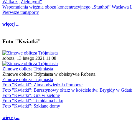
Walka z „Zielonymi”
Wspomnienia więźnia obozu koncentracyjnego „Stutthof” Wacława 
Pierwsze transporty
więcej ...
Foto "Kwiatki"
sobota, 13 lutego 2021 11:08
Zimowe oblicza Trójmiasta
Zimowe oblicze Trójmiasta w obiektywie Roberta
Zimowe oblicza Trójmiasta
Foto "Kwiatki": Zima odwiedziła Pomorze
Foto "Kwiatki": Bursztynowy ołtarz w kościele św. Brygidy w Gdań
Foto "Kwiatki": Gra w zielone
Foto "Kwiatki": Temida na haku
Foto "Kwiatki": Szklane domy
więcej ...