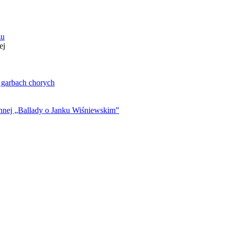
zu
ej
. garbach chorych
ynnej „Ballady o Janku Wiśniewskim”