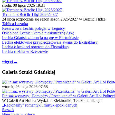
środa, 08 lipca 2026 19:31
Terminarz Betclic I ligi 2026/2027
24 lipca rozpocznie się sezon sezon 2026/2027 w Betclic I lidze.
Tablica Łazarka
Rezerwowa Lechia poległa w Legnicy
Osłabiona Lechia ukarała nieskuteczną Arkę
Lechia Gdańsk z licencją na grę w Ekstraklasie
Lechia efektownie przypieczętowała awans do Ekstraklasy
Lechia o krok od powrotu do Ekstraklasy
Lechia rozbita w Rzeszowie
więcej ...
Galeria Sztuki Gdańskiej
wtorek, 26 maja 2026 07:58
Finisaż wystawy „Pomiędzy / Przenikania” w Galerii Art Hol Politec
W Galerii Art Hol na Wydziale Elektroniki, Telekomunikacji i
„Racjonalny” romantyk i mistyk epoki danych
Staszek
Hierofonia w sztuce