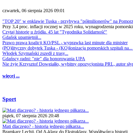
czwartek, 06 sierpnia 2026 09:01
"TOP 20" w enklawie Tuska - przybywa "półmilionerów" na Pomor
Przy 3,4 proc. inflacji rocznej w 2025 roku, wynagrodzenia pomorski
Czytaj historię u źródła. 45 lat "Tygodnika Solidarność"
Gdańsk upamiętnił...
Prawo prawa koalicji KO/PSL - wyprawka last minute dla minister
(PO)lityczny dobytek Tuska - (KO)lonizacja pomorskich szpitali na..
Włodek Szymański zszedł z trasy...
Gdańscy radni: "nie" dla honorowania UPA
Nie żyje Krzysztof Dowgiałło, wybitny opozycjonista PRL, autor sł
więcej ...
Sport
piątek, 07 sierpnia 2026 20:48
Mati dlaczego? - historia jednego piłkarza...
Bramkarz Lechii. Od A-klasy do Ekstraklasy. Współtwórca historii