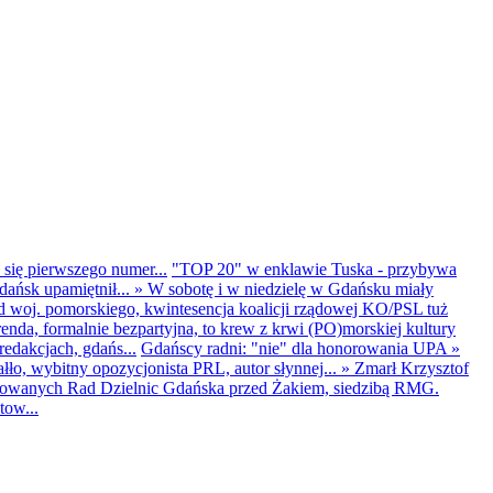
 się pierwszego numer...
"TOP 20" w enklawie Tuska - przybywa
dańsk upamiętnił...
»
W sobotę i w niedzielę w Gdańsku miały
d woj. pomorskiego, kwintesencja koalicji rządowej KO/PSL tuż
renda, formalnie bezpartyjna, to krew z krwi (PO)morskiej kultury
edakcjach, gdańs...
Gdańscy radni: "nie" dla honorowania UPA
»
ło, wybitny opozycjonista PRL, autor słynnej...
»
Zmarł Krzysztof
ntowanych Rad Dzielnic Gdańska przed Żakiem, siedzibą RMG.
tow...