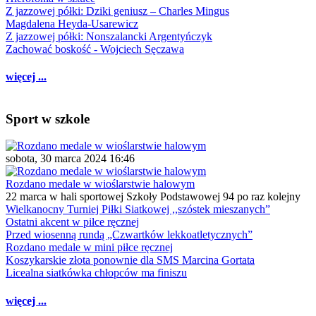
Z jazzowej półki: Dziki geniusz – Charles Mingus
Magdalena Heyda-Usarewicz
Z jazzowej półki: Nonszalancki Argentyńczyk
Zachować boskość - Wojciech Sęczawa
więcej ...
Sport w szkole
sobota, 30 marca 2024 16:46
Rozdano medale w wioślarstwie halowym
22 marca w hali sportowej Szkoły Podstawowej 94 po raz kolejny
Wielkanocny Turniej Piłki Siatkowej ,,szóstek mieszanych”
Ostatni akcent w piłce ręcznej
Przed wiosenną rundą „Czwartków lekkoatletycznych”
Rozdano medale w mini piłce ręcznej
Koszykarskie złota ponownie dla SMS Marcina Gortata
Licealna siatkówka chłopców ma finiszu
więcej ...