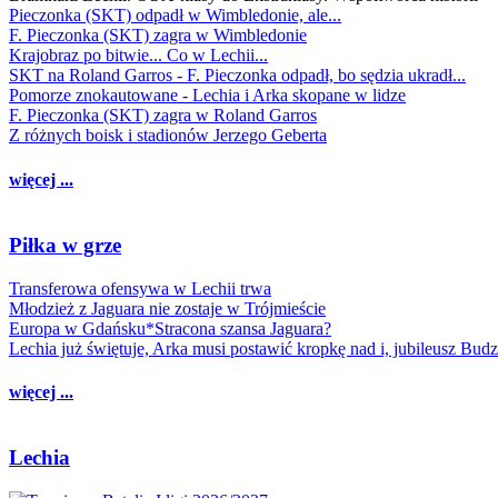
Pieczonka (SKT) odpadł w Wimbledonie, ale...
F. Pieczonka (SKT) zagra w Wimbledonie
Krajobraz po bitwie... Co w Lechii...
SKT na Roland Garros - F. Pieczonka odpadł, bo sędzia ukradł...
Pomorze znokautowane - Lechia i Arka skopane w lidze
F. Pieczonka (SKT) zagra w Roland Garros
Z różnych boisk i stadionów Jerzego Geberta
więcej ...
Piłka w grze
Transferowa ofensywa w Lechii trwa
Młodzież z Jaguara nie zostaje w Trójmieście
Europa w Gdańsku*Stracona szansa Jaguara?
Lechia już świętuje, Arka musi postawić kropkę nad i, jubileusz Bud
więcej ...
Lechia