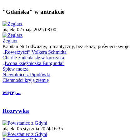
"Gdańska" w antrakcie
piątek, 02 maja 2025 08:00
Żeglarz
Kapitan Nut odważny, romantyczny, bez skazy, poświęcił swoje
„Rowerzyści” Volkera Schmidta
Charlie zmienia się w kurczaka
„Iwona księżniczka Burgunda”
Śpiew morza
Niewolnice z Pipidówki
Ciemności kryją ziemię
więcej ...
Rozrywka
piątek, 05 stycznia 2024 16:35
Powstaniec z Gdyni