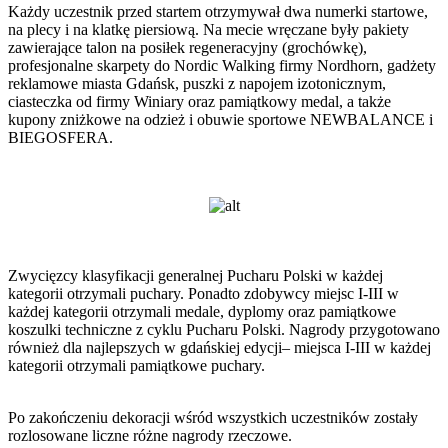
Każdy uczestnik przed startem otrzymywał dwa numerki startowe,
na plecy i na klatkę piersiową. Na mecie wręczane były pakiety
zawierające talon na posiłek regeneracyjny (grochówkę),
profesjonalne skarpety do Nordic Walking firmy Nordhorn, gadżety
reklamowe miasta Gdańsk, puszki z napojem izotonicznym,
ciasteczka od firmy Winiary oraz pamiątkowy medal, a także
kupony zniżkowe na odzież i obuwie sportowe NEWBALANCE i
BIEGOSFERA.
Zwycięzcy klasyfikacji generalnej Pucharu Polski w każdej
kategorii otrzymali puchary. Ponadto zdobywcy miejsc I-III w
każdej kategorii otrzymali medale, dyplomy oraz pamiątkowe
koszulki techniczne z cyklu Pucharu Polski. Nagrody przygotowano
również dla najlepszych w gdańskiej edycji– miejsca I-III w każdej
kategorii otrzymali pamiątkowe puchary.
Po zakończeniu dekoracji wśród wszystkich uczestników zostały
rozlosowane liczne różne nagrody rzeczowe.