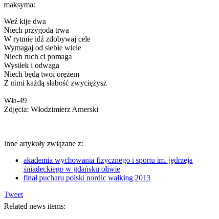
maksyma:
Weź kije dwa
Niech przygoda trwa
W rytmie idź zdobywaj cele
Wymagaj od siebie wiele
Niech ruch ci pomaga
Wysiłek i odwaga
Niech będą twoi orężem
Z nimi każdą słabość zwyciężysz
Wła-49
Zdjęcia: Włodzimierz Amerski
Inne artykuły związane z:
akademia wychowania fizycznego i sportu im. jędrzeja
śniadeckiego w gdańsku oliwie
finał pucharu polski nordic walking 2013
Tweet
Related news items: