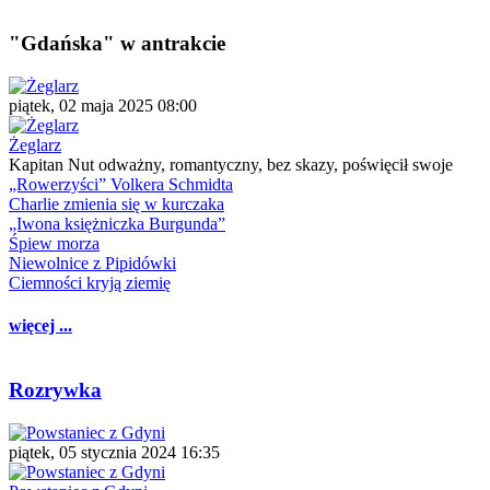
"Gdańska" w antrakcie
piątek, 02 maja 2025 08:00
Żeglarz
Kapitan Nut odważny, romantyczny, bez skazy, poświęcił swoje
„Rowerzyści” Volkera Schmidta
Charlie zmienia się w kurczaka
„Iwona księżniczka Burgunda”
Śpiew morza
Niewolnice z Pipidówki
Ciemności kryją ziemię
więcej ...
Rozrywka
piątek, 05 stycznia 2024 16:35