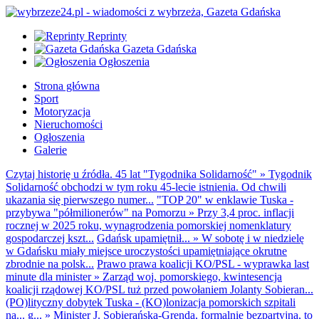
Reprinty
Gazeta Gdańska
Ogłoszenia
Strona główna
Sport
Motoryzacja
Nieruchomości
Ogłoszenia
Galerie
Czytaj historię u źródła. 45 lat "Tygodnika Solidarność"
»
Tygodnik
Solidarność obchodzi w tym roku 45-lecie istnienia. Od chwili
ukazania się pierwszego numer...
"TOP 20" w enklawie Tuska -
przybywa "półmilionerów" na Pomorzu
»
Przy 3,4 proc. inflacji
rocznej w 2025 roku, wynagrodzenia pomorskiej nomenklatury
gospodarczej kszt...
Gdańsk upamiętnił...
»
W sobotę i w niedzielę
w Gdańsku miały miejsce uroczystości upamiętniające okrutne
zbrodnie na polsk...
Prawo prawa koalicji KO/PSL - wyprawka last
minute dla minister
»
Zarząd woj. pomorskiego, kwintesencja
koalicji rządowej KO/PSL tuż przed powołaniem Jolanty Sobieran...
(PO)lityczny dobytek Tuska - (KO)lonizacja pomorskich szpitali
na... g...
»
Minister J. Sobierańska-Grenda, formalnie bezpartyjna, to