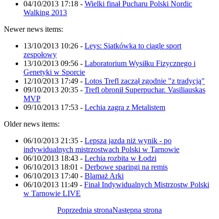
04/10/2013 17:18
-
Wielki finał Pucharu Polski Nordic
Walking 2013
Newer news items:
13/10/2013 10:26
-
Leys: Siatkówka to ciągle sport
zespołowy
13/10/2013 09:56
-
Laboratorium Wysiłku Fizycznego i
Genetyki w Sporcie
12/10/2013 17:49
-
Lotos Trefl zaczął zgodnie "z tradycją"
09/10/2013 20:35
-
Trefl obronił Superpuchar. Vasiliauskas
MVP
09/10/2013 17:53
-
Lechia zagra z Metalistem
Older news items:
06/10/2013 21:35
-
Lepsza jazda niż wynik - po
indywidualnych mistrzostwach Polski w Tarnowie
06/10/2013 18:43
-
Lechia rozbita w Łodzi
06/10/2013 18:01
-
Derbowe sparingi na remis
06/10/2013 17:40
-
Blamaż Arki
06/10/2013 11:49
-
Finał Indywidualnych Mistrzostw Polski
w Tarnowie LIVE
Poprzednia strona
Następna strona