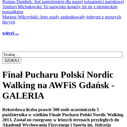
Roman Dambek: Jest zagrożeniem dla naszej tożsamości narodowej
Andrzej Michałowski: To nazwisko kojarzy mi się z niemieckim
porządkiem
Mariusz Wilczyński: Jego rządy zaskutkowały jednymi z gorszych
decyzji
więcej ...
SZUKAJ
Finał Pucharu Polski Nordic
Walking na AWFiS Gdańsk -
GALERIA
Rekordowa liczba prawie 500 osób uczestniczyła 5
października w wielkim Finale Pucharu Polski Nordic Walking
2013. Został on rozegrany w leśnych terenach przyległych do
Akademii Wychowania Fizycznego i Sportu im. Jędrzeja