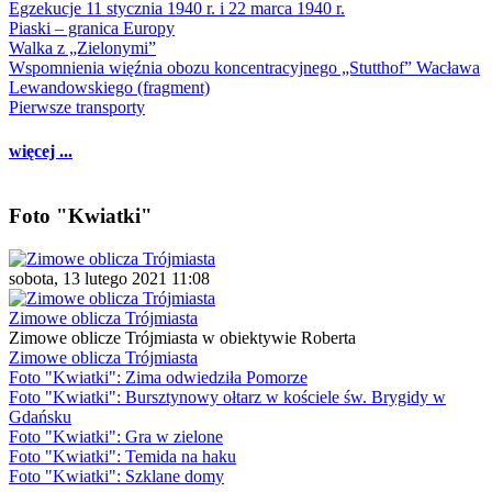
Egzekucje 11 stycznia 1940 r. i 22 marca 1940 r.
Piaski – granica Europy
Walka z „Zielonymi”
Wspomnienia więźnia obozu koncentracyjnego „Stutthof” Wacława
Lewandowskiego (fragment)
Pierwsze transporty
więcej ...
Foto "Kwiatki"
sobota, 13 lutego 2021 11:08
Zimowe oblicza Trójmiasta
Zimowe oblicze Trójmiasta w obiektywie Roberta
Zimowe oblicza Trójmiasta
Foto "Kwiatki": Zima odwiedziła Pomorze
Foto "Kwiatki": Bursztynowy ołtarz w kościele św. Brygidy w
Gdańsku
Foto "Kwiatki": Gra w zielone
Foto "Kwiatki": Temida na haku
Foto "Kwiatki": Szklane domy