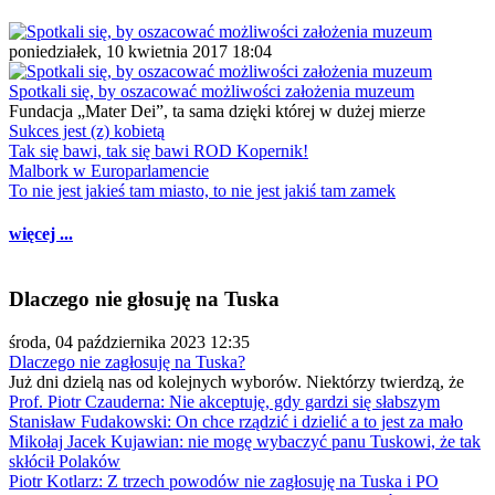
poniedziałek, 10 kwietnia 2017 18:04
Spotkali się, by oszacować możliwości założenia muzeum
Fundacja „Mater Dei”, ta sama dzięki której w dużej mierze
Sukces jest (z) kobietą
Tak się bawi, tak się bawi ROD Kopernik!
Malbork w Europarlamencie
To nie jest jakieś tam miasto, to nie jest jakiś tam zamek
więcej ...
Dlaczego nie głosuję na Tuska
środa, 04 października 2023 12:35
Dlaczego nie zagłosuję na Tuska?
Już dni dzielą nas od kolejnych wyborów. Niektórzy twierdzą, że
Prof. Piotr Czauderna: Nie akceptuję, gdy gardzi się słabszym
Stanisław Fudakowski: On chce rządzić i dzielić a to jest za mało
Mikołaj Jacek Kujawian: nie mogę wybaczyć panu Tuskowi, że tak
skłócił Polaków
Piotr Kotlarz: Z trzech powodów nie zagłosuję na Tuska i PO