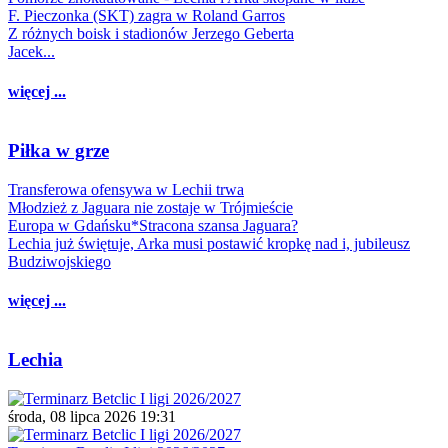
F. Pieczonka (SKT) zagra w Roland Garros
Z różnych boisk i stadionów Jerzego Geberta
Jacek...
więcej ...
Piłka w grze
Transferowa ofensywa w Lechii trwa
Młodzież z Jaguara nie zostaje w Trójmieście
Europa w Gdańsku*Stracona szansa Jaguara?
Lechia już świętuje, Arka musi postawić kropkę nad i, jubileusz
Budziwojskiego
więcej ...
Lechia
środa, 08 lipca 2026 19:31