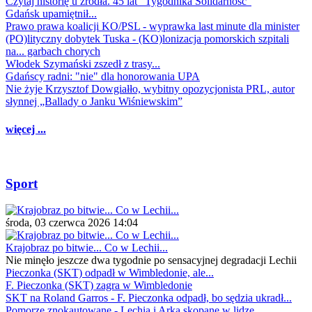
Czytaj historię u źródła. 45 lat "Tygodnika Solidarność"
Gdańsk upamiętnił...
Prawo prawa koalicji KO/PSL - wyprawka last minute dla minister
(PO)lityczny dobytek Tuska - (KO)lonizacja pomorskich szpitali
na... garbach chorych
Włodek Szymański zszedł z trasy...
Gdańscy radni: "nie" dla honorowania UPA
Nie żyje Krzysztof Dowgiałło, wybitny opozycjonista PRL, autor
słynnej „Ballady o Janku Wiśniewskim”
więcej ...
Sport
środa, 03 czerwca 2026 14:04
Krajobraz po bitwie... Co w Lechii...
Nie minęło jeszcze dwa tygodnie po sensacyjnej degradacji Lechii
Pieczonka (SKT) odpadł w Wimbledonie, ale...
F. Pieczonka (SKT) zagra w Wimbledonie
SKT na Roland Garros - F. Pieczonka odpadł, bo sędzia ukradł...
Pomorze znokautowane - Lechia i Arka skopane w lidze