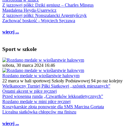
Z jazzowej półki: Dziki geniusz – Charles Mingus
Magdalena Heyda-Usarewicz
Z jazzowej półki: Nonszalancki Argentyńczyk
Zachować boskość - Wojciech Sęczawa
więcej ...
Sport w szkole
sobota, 30 marca 2024 16:46
Rozdano medale w wioślarstwie halowym
22 marca w hali sportowej Szkoły Podstawowej 94 po raz kolejny
Wielkanocny Turniej Piłki Siatkowej ,,szóstek mieszanych”
Ostatni akcent w piłce ręcznej
Przed wiosenną rundą „Czwartków lekkoatletycznych”
Rozdano medale w mini piłce ręcznej
Koszykarskie złota ponownie dla SMS Marcina Gortata
Licealna siatkówka chłopców ma finiszu
więcej ...