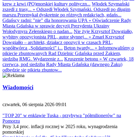
krew z krwi (PO)morskiej kultury polityczn...
Włodek Szymański
zszedł z trasy...
»
Odszedł Włodek Szymański. Odszedł po długim
marszu.Przemykał dyskretnie po różnych redakcjach, gdańs...
Gdańscy radni: "nie" dla honorowania UPA
»
Oświadczenie Rady
Miasta Gdańska w sprawie decyzji Prezydenta Ukrainy
Wołodymyra Zełenskiego o nadan...
Nie żyje Krzysztof Dowgiałło,
wybitny opozycjonista PRL, autor słynnej...
»
Zmarł Krzysztof
Dowgiałło – architekt, działacz opozycji w czasach PRL,
współtwórca „Solidarności” i...
Beton twardy...
»
Informowaliśmy o
pikiecie zbuntowanych Rad Dzielnic Gdańska przed Żakiem,
siedzibą RMG. Wydarzenie z...
Kruszenie betonu
»
W czwartek, 18
czerwca, pod siedzibą Rady Miasta Gdańska (dawnego Żaku)
odbędzie się pikieta zbuntow...
Wiadomości
czwartek, 06 sierpnia 2026 09:01
"TOP 20" w enklawie Tuska - przybywa "półmilionerów" na
Pomorzu
Przy 3,4 proc. inflacji rocznej w 2025 roku, wynagrodzenia
pomorskiej