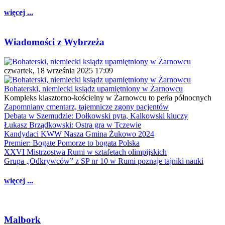
więcej ...
Wiadomości z Wybrzeża
czwartek, 18 września 2025 17:09
Bohaterski, niemiecki ksiądz upamiętniony w Żarnowcu
Kompleks klasztorno-kościelny w Żarnowcu to perła północnych
Zapomniany cmentarz, tajemnicze zgony pacjentów
Debata w Szemudzie: Dołkowski pyta, Kalkowski kluczy
Łukasz Brządkowski: Ostra gra w Tczewie
Kandydaci KWW Nasza Gmina Żukowo 2024
Premier: Bogate Pomorze to bogata Polska
XXVI Mistrzostwa Rumi w sztafetach olimpijskich
Grupa „Odkrywców” z SP nr 10 w Rumi poznaje tajniki nauki
więcej ...
Malbork