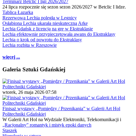
Terminarz Betclic I ligi 2026/2027
24 lipca rozpocznie się sezon sezon 2026/2027 w Betclic I lidze.
Tablica Łazarka
Rezerwowa Lechia poległa w Legnicy
Osłabiona Lechia ukarała nieskuteczną Arkę
Lechia Gdańsk z licencją na grę w Ekstraklasie
Lechia efektownie przypieczętowała awans do Ekstraklasy
Lechia o krok od powrotu do Ekstraklasy
Lechia rozbita w Rzeszowie
więcej ...
Galeria Sztuki Gdańskiej
wtorek, 26 maja 2026 07:58
Finisaż wystawy „Pomiędzy / Przenikania” w Galerii Art Hol
Politechniki Gdańskiej
W Galerii Art Hol na Wydziale Elektroniki, Telekomunikacji i
„Racjonalny” romantyk i mistyk epoki danych
Staszek
Hierofonia w sztuce