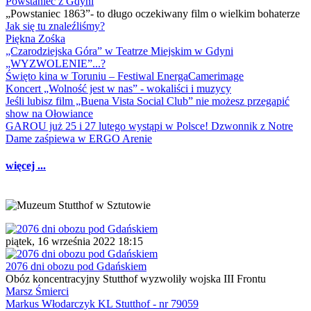
Powstaniec z Gdyni
„Powstaniec 1863”- to długo oczekiwany film o wielkim bohaterze
Jak się tu znaleźliśmy?
Piękna Zośka
„Czarodziejska Góra” w Teatrze Miejskim w Gdyni
„WYZWOLENIE”...?
Święto kina w Toruniu – Festiwal EnergaCamerimage
Koncert „Wolność jest w nas” - wokaliści i muzycy
Jeśli lubisz film „Buena Vista Social Club” nie możesz przegapić
show na Ołowiance
GAROU już 25 i 27 lutego wystąpi w Polsce! Dzwonnik z Notre
Dame zaśpiewa w ERGO Arenie
więcej ...
piątek, 16 września 2022 18:15
2076 dni obozu pod Gdańskiem
Obóz koncentracyjny Stutthof wyzwoliły wojska III Frontu
Marsz Śmierci
Markus Włodarczyk KL Stutthof - nr 79059