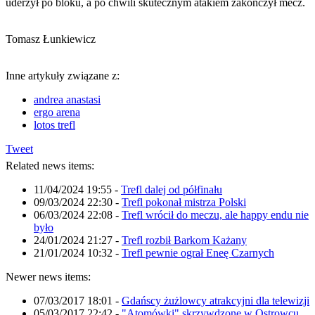
uderzył po bloku, a po chwili skutecznym atakiem zakończył mecz.
Tomasz Łunkiewicz
Inne artykuły związane z:
andrea anastasi
ergo arena
lotos trefl
Tweet
Related news items:
11/04/2024 19:55
-
Trefl dalej od półfinału
09/03/2024 22:30
-
Trefl pokonał mistrza Polski
06/03/2024 22:08
-
Trefl wrócił do meczu, ale happy endu nie
było
24/01/2024 21:27
-
Trefl rozbił Barkom Każany
21/01/2024 10:32
-
Trefl pewnie ograł Eneę Czarnych
Newer news items:
07/03/2017 18:01
-
Gdańscy żużlowcy atrakcyjni dla telewizji
05/03/2017 22:42
-
"Atomówki" skrzywdzone w Ostrowcu