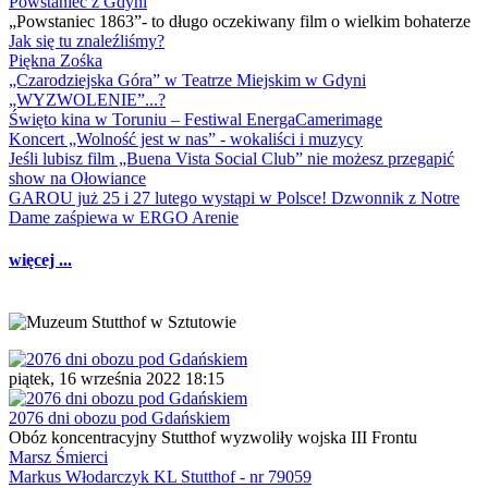
Powstaniec z Gdyni
„Powstaniec 1863”- to długo oczekiwany film o wielkim bohaterze
Jak się tu znaleźliśmy?
Piękna Zośka
„Czarodziejska Góra” w Teatrze Miejskim w Gdyni
„WYZWOLENIE”...?
Święto kina w Toruniu – Festiwal EnergaCamerimage
Koncert „Wolność jest w nas” - wokaliści i muzycy
Jeśli lubisz film „Buena Vista Social Club” nie możesz przegapić
show na Ołowiance
GAROU już 25 i 27 lutego wystąpi w Polsce! Dzwonnik z Notre
Dame zaśpiewa w ERGO Arenie
więcej ...
piątek, 16 września 2022 18:15
2076 dni obozu pod Gdańskiem
Obóz koncentracyjny Stutthof wyzwoliły wojska III Frontu
Marsz Śmierci
Markus Włodarczyk KL Stutthof - nr 79059