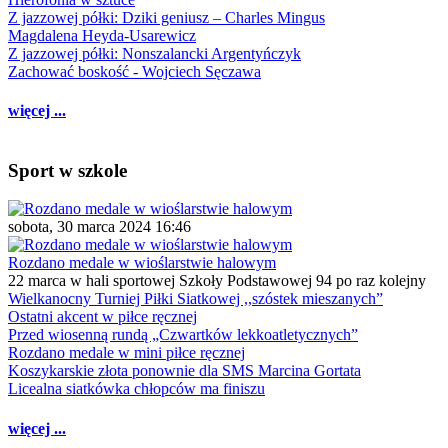
Z jazzowej półki: Dziki geniusz – Charles Mingus
Magdalena Heyda-Usarewicz
Z jazzowej półki: Nonszalancki Argentyńczyk
Zachować boskość - Wojciech Sęczawa
więcej ...
Sport w szkole
sobota, 30 marca 2024 16:46
Rozdano medale w wioślarstwie halowym
22 marca w hali sportowej Szkoły Podstawowej 94 po raz kolejny
Wielkanocny Turniej Piłki Siatkowej ,,szóstek mieszanych”
Ostatni akcent w piłce ręcznej
Przed wiosenną rundą „Czwartków lekkoatletycznych”
Rozdano medale w mini piłce ręcznej
Koszykarskie złota ponownie dla SMS Marcina Gortata
Licealna siatkówka chłopców ma finiszu
więcej ...