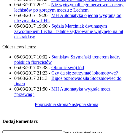
05/03/2017 20:11
-
Nie wytrzymali tego nerwowo - oceny
lechistów po gorącym meczu z Lechem
05/03/2017 19:20
-
MH Automatyka o jedną wygraną od
utrzymania w PHL
05/03/2017 19:00
-
Sędzia Marciniak dwunastym
zawodnikiem Lecha - fatalne sędziowanie wpłynęło na hit
ekstraklasy
Older news items:
05/03/2017 10:02
-
Stanisław Szymański trenerem kadry
polskich florecistów
05/03/2017 07:38
-
Obronić swój lód
04/03/2017 21:23
-
Czy da się zatrzymać lokomotywę?
04/03/2017 21:13
-
Bigos poprowadziła Stoczniowiec do
finału
03/03/2017 21:50
-
MH Automatyka wygrała mecz
"przewag"
Poprzednia strona
Następna strona
Dodaj komentarz