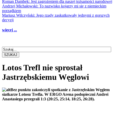
Roman Dambek: Jest zagrożeniem dla naszej tożsamości narodowej
Andrzej Michałowski: To nazwisko kojarzy mi się z niemieckim
porządkiem
Mariusz Wilczyński: Jego rządy zaskutkowały jednymi z gorszych
decyzji
więcej ...
SZUKAJ
Lotos Trefl nie sprostał
Jastrzębskiemu Węglowi
Bez punktu zakończyli spotkanie z Jastrzębskim Węglem
siatkarze Lotosu Trefla. W ERGO Arena podopieczni Andrei
Anastasiego przegrali 1:3 (20:25, 25:14, 18:25, 26:28).