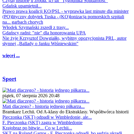
Czytaj historię u źródła. 45 lat "Tygodnika Solidarność"
Gdańsk upamiętnił...
Prawo prawa koalicji KO/PSL - wyprawka last minute dla minister
(PO)lityczny dobytek Tuska - (KO)lonizacja pomorskich szpitali
na... garbach chorych
Włodek Szymański zszedł z trasy...
Gdańscy radni: "nie" dla honorowania UPA
Nie żyje Krzysztof Dowgiałło, wybitny opozycjonista PRL, autor
słynnej „Ballady o Janku Wiśniewskim”
więcej ...
Sport
piątek, 07 sierpnia 2026 20:48
Mati dlaczego? - historia jednego piłkarza...
Bramkarz Lechii. Od A-klasy do Ekstraklasy. Współtwórca historii
Pieczonka (SKT) odpadł w Wimbledonie, ale...
F. Pieczonka (SKT) zagra w Wimbledonie
Krajobraz po bitwie... Co w Lechii...
SKT na Roland Garros - F. Pieczonka odpadł, bo sędzia ukradł...