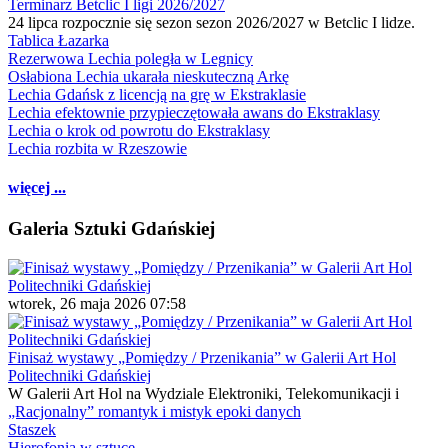
Terminarz Betclic I ligi 2026/2027
24 lipca rozpocznie się sezon sezon 2026/2027 w Betclic I lidze.
Tablica Łazarka
Rezerwowa Lechia poległa w Legnicy
Osłabiona Lechia ukarała nieskuteczną Arkę
Lechia Gdańsk z licencją na grę w Ekstraklasie
Lechia efektownie przypieczętowała awans do Ekstraklasy
Lechia o krok od powrotu do Ekstraklasy
Lechia rozbita w Rzeszowie
więcej ...
Galeria Sztuki Gdańskiej
wtorek, 26 maja 2026 07:58
Finisaż wystawy „Pomiędzy / Przenikania” w Galerii Art Hol
Politechniki Gdańskiej
W Galerii Art Hol na Wydziale Elektroniki, Telekomunikacji i
„Racjonalny” romantyk i mistyk epoki danych
Staszek
Hierofonia w sztuce