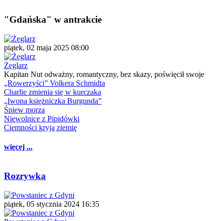
"Gdańska" w antrakcie
piątek, 02 maja 2025 08:00
Żeglarz
Kapitan Nut odważny, romantyczny, bez skazy, poświęcił swoje
„Rowerzyści” Volkera Schmidta
Charlie zmienia się w kurczaka
„Iwona księżniczka Burgunda”
Śpiew morza
Niewolnice z Pipidówki
Ciemności kryją ziemię
więcej ...
Rozrywka
piątek, 05 stycznia 2024 16:35