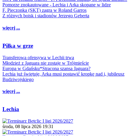
Pomorze znokautowane - Lechia i Arka skopane w lidze
F. Pieczonka (SKT) zagra w Roland Garros
Z różnych boisk i stadionów Jerzego Geberta
więcej ...
Piłka w grze
Transferowa ofensywa w Lechii trwa
Młodzież z Jaguara nie zostaje w Trójmieście
Europa w Gdańsku*Stracona szansa Jaguara?
Lechia już świętuje, Arka musi postawić kropkę nad i, jubileusz
Budziwojskiego
więcej ...
Lechia
środa, 08 lipca 2026 19:31