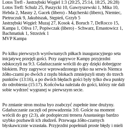
Lotos Trefl - Jastrzębski Węgiel 1:3 (20:25, 25:14, 18:25, 26:28)
Lotos Trefl: Schulz 25, Paszycki 10, Gawryszewski 1, Mika 10,
Hebda 2, Masny 2, Gacek (libero) - Majcherski (libero), Niemiec,
Pietruczuk 9, Jakubiszak, Stępień, Grzyb 5
Jastrzębski Węgiel: Muzaj 27, Kosok 4, Boruch 7, DeRocco 15,
Kampa 1, Oliva 17, Popiwczak (libero) - Schwarz, Ernastowicz 1,
Bachmatiuk 1, Strzeżek 1
MVP Kampa
Po kilku pierwszych wyrównanych piłkach inauguracyjnego seta
inicjatywę przejęli gości. Przy zagrywce Kampy przyjezdni
odskoczyli na 9:3. Gdańszczanie wrócili do gry dzięki dobrejgrze
blokiem. Przy zagrywce wprowadzonego tylko na serwis Niemca
żółto-czarni po dwóch z rzędu blokach zmniejszyli straty do trzech
punktów (13:16), a po dwóch błędach gości były tylko dwa punkty
do odrobienia (15:17). Końcówka należała do gości, którzy nie dali
sobie wydrzeć wygranej w pierwszym secie.
Po zmianie stron można byo zoabczyć zupełnie inne drużyny.
Gdańszczanie zaczęli od prowadzenia 3:0. Goście na moment
wrócili do gry (2:3), ale podopieczni trenera Anastasiego bardzo
szybko pozbawili ich złudzeń. Przewaga żółto-czarnych
błyskawicznie wzrastała. Przyjezdni popełniali proste błędy i mieli