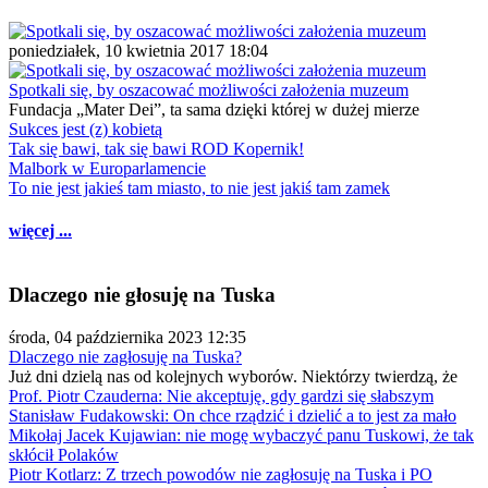
poniedziałek, 10 kwietnia 2017 18:04
Spotkali się, by oszacować możliwości założenia muzeum
Fundacja „Mater Dei”, ta sama dzięki której w dużej mierze
Sukces jest (z) kobietą
Tak się bawi, tak się bawi ROD Kopernik!
Malbork w Europarlamencie
To nie jest jakieś tam miasto, to nie jest jakiś tam zamek
więcej ...
Dlaczego nie głosuję na Tuska
środa, 04 października 2023 12:35
Dlaczego nie zagłosuję na Tuska?
Już dni dzielą nas od kolejnych wyborów. Niektórzy twierdzą, że
Prof. Piotr Czauderna: Nie akceptuję, gdy gardzi się słabszym
Stanisław Fudakowski: On chce rządzić i dzielić a to jest za mało
Mikołaj Jacek Kujawian: nie mogę wybaczyć panu Tuskowi, że tak
skłócił Polaków
Piotr Kotlarz: Z trzech powodów nie zagłosuję na Tuska i PO