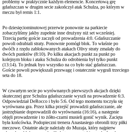
problemy w praktycznie każdym elemencie. Koncertową grę
gdańszczan w drugim secie zakończył atak Schulza, po którym w
meczu był remis 1:1.
Po dziesięciominutowej przerwie ponownie na parkiecie
zobaczyliśmy jakby zupełnie inne drużyny niż set wcześniej.
Trzecią partię goście zaczęli od prowadzenia 4:0. Gdańszczanie
powoli odrabiali straty. Ponownie pomógł blok. To właśnie po
dwóćh z rzędu zablokowanych atakach Olivy straty zmalały do
dwóch punktów (8:10). Po kilku akacjach punkt za punkt po
kolejnym bloku i ataku Schulza do odrobienia był tylko punkt
(13:14). To jednak byo wszystko na co było stać gdańszczan.
Goście powoli powiększali przewagę i ostatecznie wygrali trzeciego
seta do 18.
W czwartym secie po wyrównanych pierwszych akcjach dzięki
skutecznej grze Schulza gdańszczanie wyszli na prowadzenie 6:3.
Odpowiedział DeRocco i było 5:6. Od tego momentu toczyła się
wyrównana gra. Przez kilka przejść prowadzii gdańszczanie, ale
jastrzębianie doprowadzili do wyrównania (16:16), a następnie
objęli prowadzenie i to żółto-czarni musieli gonić wynik. Zacięta
była końcówka. Podopieczni trenera Anastasiego obronili trzy piłki
meczowe. Ostatnie akcje należały do Muzaja, który najpierw