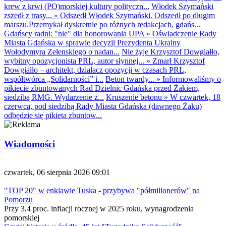
krew z krwi (PO)morskiej kultury polityczn...
Włodek Szymański
zszedł z trasy...
»
Odszedł Włodek Szymański. Odszedł po długim
marszu.Przemykał dyskretnie po różnych redakcjach, gdańs...
Gdańscy radni: "nie" dla honorowania UPA
»
Oświadczenie Rady
Miasta Gdańska w sprawie decyzji Prezydenta Ukrainy
Wołodymyra Zełenskiego o nadan...
Nie żyje Krzysztof Dowgiałło,
wybitny opozycjonista PRL, autor słynnej...
»
Zmarł Krzysztof
Dowgiałło – architekt, działacz opozycji w czasach PRL,
współtwórca „Solidarności” i...
Beton twardy...
»
Informowaliśmy o
pikiecie zbuntowanych Rad Dzielnic Gdańska przed Żakiem,
siedzibą RMG. Wydarzenie z...
Kruszenie betonu
»
W czwartek, 18
czerwca, pod siedzibą Rady Miasta Gdańska (dawnego Żaku)
odbędzie się pikieta zbuntow...
Wiadomości
czwartek, 06 sierpnia 2026 09:01
"TOP 20" w enklawie Tuska - przybywa "półmilionerów" na
Pomorzu
Przy 3,4 proc. inflacji rocznej w 2025 roku, wynagrodzenia
pomorskiej