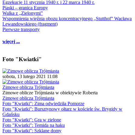
Egzekucje 11 stycznia 1940 r. i 22 marca 1940 r.
Piaski – granica Europy
Walka z „Zielonymi”
Wspomnienia więźnia obozu koncentracyjnego „Stutthof” Wacława
Lewandowskiego (fragment)
Pierwsze transporty
więcej ...
Foto "Kwiatki"
sobota, 13 lutego 2021 11:08
Zimowe oblicza Trójmiasta
Zimowe oblicze Trójmiasta w obiektywie Roberta
Zimowe oblicza Trójmiasta
Foto "Kwiatki": Zima odwiedziła Pomorze
Foto "Kwiatki": Bursztynowy ołtarz w kościele św. Brygidy w
Gdańsku
Foto "Kwiatki": Gra w zielone
Foto "Kwiatki": Temida na haku
Foto "Kwiatki": Szklane domy