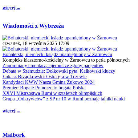
więcej ...
Wiadomości z Wybrzeża
czwartek, 18 września 2025 17:09
Bohaterski, niemiecki ksiądz upamiętniony w Żarnowcu
Kompleks klasztorno-kościelny w Żarnowcu to perła północnych
Zapomniany cmentarz, tajemnicze zgony pacjentów
Debata w Szemudzie: Dołkowski pyta, Kalkowski kluczy
Łukasz Brządkowski: Ostra gra w Tczewie
Kandydaci KWW Nasza Gmina Żukowo 2024
Premier: Bogate Pomorze to bogata Polska
XXVI Mistrzostwa Rumi w sztafetach olimpijskich
Grupa „Odkrywców” z SP nr 10 w Rumi poznaje tajniki nauki
więcej ...
Malbork