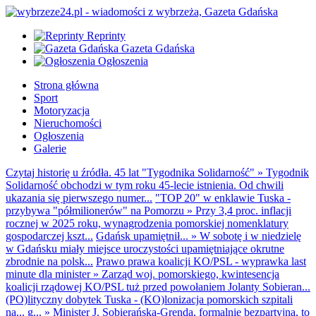
Reprinty
Gazeta Gdańska
Ogłoszenia
Strona główna
Sport
Motoryzacja
Nieruchomości
Ogłoszenia
Galerie
Czytaj historię u źródła. 45 lat "Tygodnika Solidarność"
»
Tygodnik
Solidarność obchodzi w tym roku 45-lecie istnienia. Od chwili
ukazania się pierwszego numer...
"TOP 20" w enklawie Tuska -
przybywa "półmilionerów" na Pomorzu
»
Przy 3,4 proc. inflacji
rocznej w 2025 roku, wynagrodzenia pomorskiej nomenklatury
gospodarczej kszt...
Gdańsk upamiętnił...
»
W sobotę i w niedzielę
w Gdańsku miały miejsce uroczystości upamiętniające okrutne
zbrodnie na polsk...
Prawo prawa koalicji KO/PSL - wyprawka last
minute dla minister
»
Zarząd woj. pomorskiego, kwintesencja
koalicji rządowej KO/PSL tuż przed powołaniem Jolanty Sobieran...
(PO)lityczny dobytek Tuska - (KO)lonizacja pomorskich szpitali
na... g...
»
Minister J. Sobierańska-Grenda, formalnie bezpartyjna, to