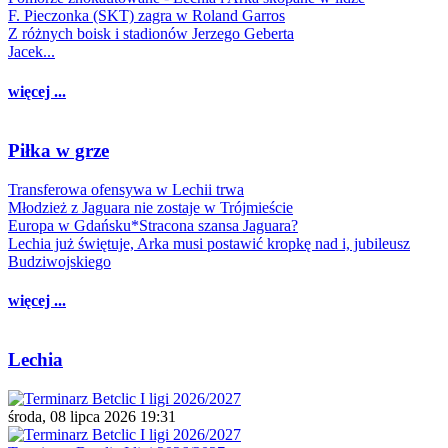
F. Pieczonka (SKT) zagra w Roland Garros
Z różnych boisk i stadionów Jerzego Geberta
Jacek...
więcej ...
Piłka w grze
Transferowa ofensywa w Lechii trwa
Młodzież z Jaguara nie zostaje w Trójmieście
Europa w Gdańsku*Stracona szansa Jaguara?
Lechia już świętuje, Arka musi postawić kropkę nad i, jubileusz
Budziwojskiego
więcej ...
Lechia
środa, 08 lipca 2026 19:31