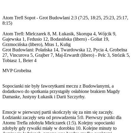
Atom Trefl Sopot - Grot Budowlani 2:3 (7:25, 18:25, 25:23, 25:17,
8:15)
Atom Trefl: Mielczarek 8, M. Łukasik, Skorupa 4, Wójcik 9,
Gajewska 1, Fedusio 12, Bodasińska (libero) - Goliat 19,
Grzmocińska (libero), Mras 1, Kulig
Grot Budowlani: Polańska 14, Twardowska 12, Pycia 4, Grobelna
27, Vincurova 5, Grajber 7, Maj-Erwardt (libero) - Pelc 3, Strózik 5,
Tobiasz 1, Beier 4
MVP Grobelna
Sopocianki nie były faworytkami meczu z Budowlanymi, a
dodatkowo do spotkania przystąpiły osłabione brakiem Magdy
Damaske, Justyny Łukasik i Darii Szczyrby.
Emocje w pierwszej partii skończyły się za nim się zaczęły.
Łodzianki zaczęły seta od prowadzenia 5:0. Pierwszy punkt dla
Atomu Trefla zdobyła Mielczarek (1:5). Kolejny sopocianki
zdobyły gdy rywalki miały w dorobku 10. Kolejne minuty to