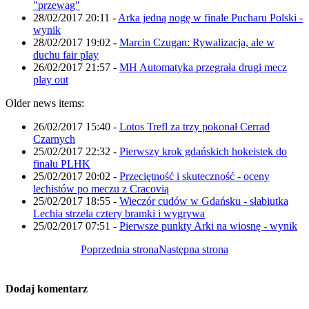
"przewag"
28/02/2017 20:11
-
Arka jedną nogę w finale Pucharu Polski -
wynik
28/02/2017 19:02
-
Marcin Czugan: Rywalizacja, ale w
duchu fair play
26/02/2017 21:57
-
MH Automatyka przegrała drugi mecz
play out
Older news items:
26/02/2017 15:40
-
Lotos Trefl za trzy pokonał Cerrad
Czarnych
25/02/2017 22:32
-
Pierwszy krok gdańskich hokeistek do
finału PLHK
25/02/2017 20:02
-
Przeciętność i skuteczność - oceny
lechistów po meczu z Cracovią
25/02/2017 18:55
-
Wieczór cudów w Gdańsku - słabiutka
Lechia strzela cztery bramki i wygrywa
25/02/2017 07:51
-
Pierwsze punkty Arki na wiosnę - wynik
Poprzednia strona
Następna strona
Dodaj komentarz