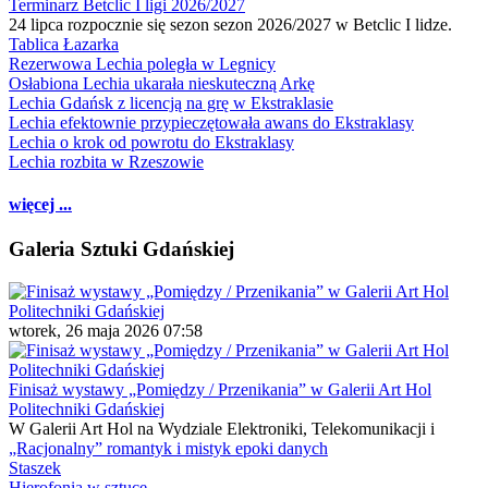
Terminarz Betclic I ligi 2026/2027
24 lipca rozpocznie się sezon sezon 2026/2027 w Betclic I lidze.
Tablica Łazarka
Rezerwowa Lechia poległa w Legnicy
Osłabiona Lechia ukarała nieskuteczną Arkę
Lechia Gdańsk z licencją na grę w Ekstraklasie
Lechia efektownie przypieczętowała awans do Ekstraklasy
Lechia o krok od powrotu do Ekstraklasy
Lechia rozbita w Rzeszowie
więcej ...
Galeria Sztuki Gdańskiej
wtorek, 26 maja 2026 07:58
Finisaż wystawy „Pomiędzy / Przenikania” w Galerii Art Hol
Politechniki Gdańskiej
W Galerii Art Hol na Wydziale Elektroniki, Telekomunikacji i
„Racjonalny” romantyk i mistyk epoki danych
Staszek
Hierofonia w sztuce