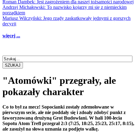
Roman Dambek: Jest zagrożeniem dla naszej tożsamości narodowej
Andrzej Michałowski: To nazwisko kojarzy mi się z niemieckim
porządkiem
Mariusz Wilczyński: Jego rządy zaskutkowały jednymi z gorszych
decyzji
więcej ...
SZUKAJ
"Atomówki" przegrały, ale
pokazały charakter
Co to był za mecz! Sopocianki zostały zdemolowane w
pierwszym secie, ale nie poddały się i zdoały zdobyć punkt z
faworyzowaną drużyną Grot Budowlani. W hali 100-lecia
Sopotu Atom Trefl przegrał 2:3 (7:25, 18:25, 25:23, 25:17, 8:15),
ale zasużył na słowa uznania za podjęto walkę.