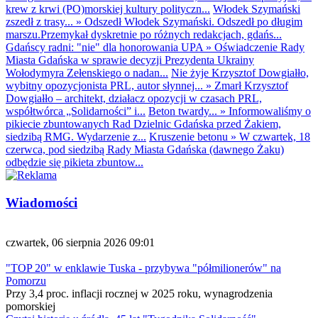
krew z krwi (PO)morskiej kultury polityczn...
Włodek Szymański
zszedł z trasy...
»
Odszedł Włodek Szymański. Odszedł po długim
marszu.Przemykał dyskretnie po różnych redakcjach, gdańs...
Gdańscy radni: "nie" dla honorowania UPA
»
Oświadczenie Rady
Miasta Gdańska w sprawie decyzji Prezydenta Ukrainy
Wołodymyra Zełenskiego o nadan...
Nie żyje Krzysztof Dowgiałło,
wybitny opozycjonista PRL, autor słynnej...
»
Zmarł Krzysztof
Dowgiałło – architekt, działacz opozycji w czasach PRL,
współtwórca „Solidarności” i...
Beton twardy...
»
Informowaliśmy o
pikiecie zbuntowanych Rad Dzielnic Gdańska przed Żakiem,
siedzibą RMG. Wydarzenie z...
Kruszenie betonu
»
W czwartek, 18
czerwca, pod siedzibą Rady Miasta Gdańska (dawnego Żaku)
odbędzie się pikieta zbuntow...
Wiadomości
czwartek, 06 sierpnia 2026 09:01
"TOP 20" w enklawie Tuska - przybywa "półmilionerów" na
Pomorzu
Przy 3,4 proc. inflacji rocznej w 2025 roku, wynagrodzenia
pomorskiej