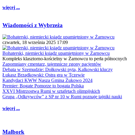
więcej ...
Wiadomości z Wybrzeża
czwartek, 18 września 2025 17:09
Bohaterski, niemiecki ksiądz upamiętniony w Żarnowcu
Kompleks klasztorno-kościelny w Żarnowcu to perła północnych
Zapomniany cmentarz, tajemnicze zgony pacjentów
Debata w Szemudzie: Dołkowski pyta, Kalkowski kluczy
Łukasz Brządkowski: Ostra gra w Tczewie
Kandydaci KWW Nasza Gmina Żukowo 2024
Premier: Bogate Pomorze to bogata Polska
XXVI Mistrzostwa Rumi w sztafetach olimpijskich
Grupa „Odkrywców” z SP nr 10 w Rumi poznaje tajniki nauki
więcej ...
Malbork