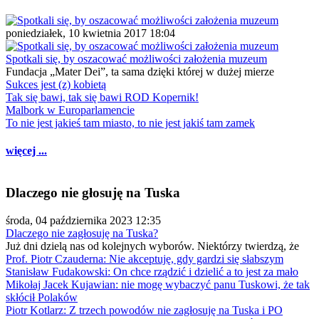
poniedziałek, 10 kwietnia 2017 18:04
Spotkali się, by oszacować możliwości założenia muzeum
Fundacja „Mater Dei”, ta sama dzięki której w dużej mierze
Sukces jest (z) kobietą
Tak się bawi, tak się bawi ROD Kopernik!
Malbork w Europarlamencie
To nie jest jakieś tam miasto, to nie jest jakiś tam zamek
więcej ...
Dlaczego nie głosuję na Tuska
środa, 04 października 2023 12:35
Dlaczego nie zagłosuję na Tuska?
Już dni dzielą nas od kolejnych wyborów. Niektórzy twierdzą, że
Prof. Piotr Czauderna: Nie akceptuję, gdy gardzi się słabszym
Stanisław Fudakowski: On chce rządzić i dzielić a to jest za mało
Mikołaj Jacek Kujawian: nie mogę wybaczyć panu Tuskowi, że tak
skłócił Polaków
Piotr Kotlarz: Z trzech powodów nie zagłosuję na Tuska i PO