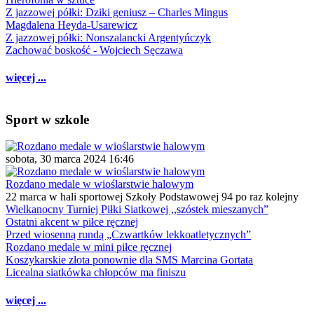
Z jazzowej półki: Dziki geniusz – Charles Mingus
Magdalena Heyda-Usarewicz
Z jazzowej półki: Nonszalancki Argentyńczyk
Zachować boskość - Wojciech Sęczawa
więcej ...
Sport w szkole
sobota, 30 marca 2024 16:46
Rozdano medale w wioślarstwie halowym
22 marca w hali sportowej Szkoły Podstawowej 94 po raz kolejny
Wielkanocny Turniej Piłki Siatkowej ,,szóstek mieszanych”
Ostatni akcent w piłce ręcznej
Przed wiosenną rundą „Czwartków lekkoatletycznych”
Rozdano medale w mini piłce ręcznej
Koszykarskie złota ponownie dla SMS Marcina Gortata
Licealna siatkówka chłopców ma finiszu
więcej ...