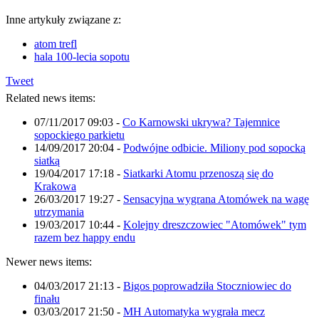
Inne artykuły związane z:
atom trefl
hala 100-lecia sopotu
Tweet
Related news items:
07/11/2017 09:03
-
Co Karnowski ukrywa? Tajemnice
sopockiego parkietu
14/09/2017 20:04
-
Podwójne odbicie. Miliony pod sopocką
siatką
19/04/2017 17:18
-
Siatkarki Atomu przenoszą się do
Krakowa
26/03/2017 19:27
-
Sensacyjna wygrana Atomówek na wagę
utrzymania
19/03/2017 10:44
-
Kolejny dreszczowiec "Atomówek" tym
razem bez happy endu
Newer news items:
04/03/2017 21:13
-
Bigos poprowadziła Stoczniowiec do
finału
03/03/2017 21:50
-
MH Automatyka wygrała mecz