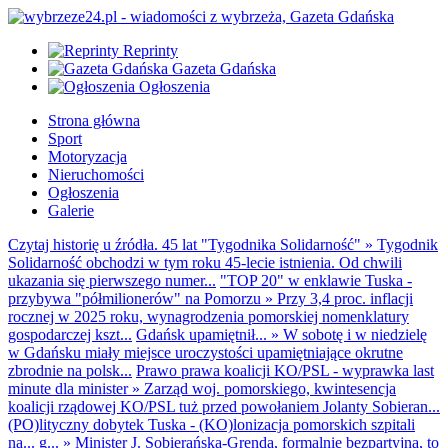
Reprinty
Gazeta Gdańska
Ogłoszenia
Strona główna
Sport
Motoryzacja
Nieruchomości
Ogłoszenia
Galerie
Czytaj historię u źródła. 45 lat "Tygodnika Solidarność"
»
Tygodnik
Solidarność obchodzi w tym roku 45-lecie istnienia. Od chwili
ukazania się pierwszego numer...
"TOP 20" w enklawie Tuska -
przybywa "półmilionerów" na Pomorzu
»
Przy 3,4 proc. inflacji
rocznej w 2025 roku, wynagrodzenia pomorskiej nomenklatury
gospodarczej kszt...
Gdańsk upamiętnił...
»
W sobotę i w niedzielę
w Gdańsku miały miejsce uroczystości upamiętniające okrutne
zbrodnie na polsk...
Prawo prawa koalicji KO/PSL - wyprawka last
minute dla minister
»
Zarząd woj. pomorskiego, kwintesencja
koalicji rządowej KO/PSL tuż przed powołaniem Jolanty Sobieran...
(PO)lityczny dobytek Tuska - (KO)lonizacja pomorskich szpitali
na... g...
»
Minister J. Sobierańska-Grenda, formalnie bezpartyjna, to