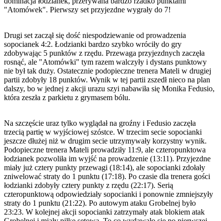
dominacja łodzianek, przerywana bardzo rzadko punktami
"Atomówek". Pierwszy set przyjezdne wygrały do 7!
Drugi set zaczął się dość niespodziewanie od prowadzenia
sopocianek 4:2. Łodzianki bardzo szybko wróciły do gry
zdobywając 5 punktów z rzędu. Przewaga przyjezdnych zaczęła
rosnąć, ale "Atomówki" tym razem walczyły i dystans punktowy
nie był tak duży. Ostatecznie podopieczne trenera Mateli w drugiej
partii zdobyły 18 punktów. Wynik w tej partii zszedł nieco na plan
dalszy, bo w jednej z akcji urazu szyi nabawiła się Monika Fedusio,
która zeszła z parkietu z grymasem bólu.
Na szczęście uraz tylko wyglądał na groźny i Fedusio zaczęła
trzecią partię w wyjściowej szóstce. W trzecim secie sopocianki
jeszcze dłużej niż w drugim secie utrzymywały korzystny wynik.
Podopieczne trenera Mateli prowadziły 11:9, ale czteropunktowa
łodzianek pozwoliła im wyjść na prowadzenie (13:11). Przyjezdne
miały już cztery punkty przewagi (18:14), ale sopocianki zdołały
zniwelować straty do 1 punktu (17:18). Po czasie dla trenera gości
łodzianki zdobyły cztery punkty z rzędu (22:17). Serią
czteropunktową odpowiedziały sopocianki i ponownie zmniejszyły
straty do 1 punktu (21:22). Po autowym ataku Grobelnej było
23:23. W kolejnej akcji sopocianki zatrzymały atak blokiem atak
Grobelnej i miały piłkę setową. To co wydawało się po pierwszej