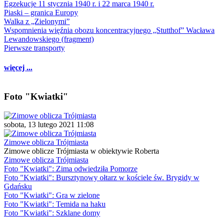
Egzekucje 11 stycznia 1940 r. i 22 marca 1940 r.
Piaski – granica Europy
Walka z „Zielonymi”
Wspomnienia więźnia obozu koncentracyjnego „Stutthof” Wacława
Lewandowskiego (fragment)
Pierwsze transporty
więcej ...
Foto "Kwiatki"
sobota, 13 lutego 2021 11:08
Zimowe oblicza Trójmiasta
Zimowe oblicze Trójmiasta w obiektywie Roberta
Zimowe oblicza Trójmiasta
Foto "Kwiatki": Zima odwiedziła Pomorze
Foto "Kwiatki": Bursztynowy ołtarz w kościele św. Brygidy w
Gdańsku
Foto "Kwiatki": Gra w zielone
Foto "Kwiatki": Temida na haku
Foto "Kwiatki": Szklane domy