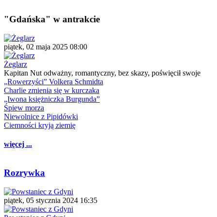
"Gdańska" w antrakcie
piątek, 02 maja 2025 08:00
Żeglarz
Kapitan Nut odważny, romantyczny, bez skazy, poświęcił swoje
„Rowerzyści” Volkera Schmidta
Charlie zmienia się w kurczaka
„Iwona księżniczka Burgunda”
Śpiew morza
Niewolnice z Pipidówki
Ciemności kryją ziemię
więcej ...
Rozrywka
piątek, 05 stycznia 2024 16:35