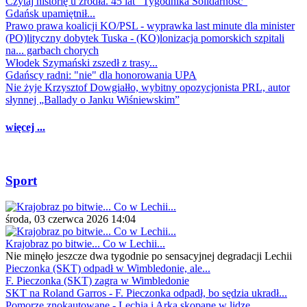
Czytaj historię u źródła. 45 lat "Tygodnika Solidarność"
Gdańsk upamiętnił...
Prawo prawa koalicji KO/PSL - wyprawka last minute dla minister
(PO)lityczny dobytek Tuska - (KO)lonizacja pomorskich szpitali
na... garbach chorych
Włodek Szymański zszedł z trasy...
Gdańscy radni: "nie" dla honorowania UPA
Nie żyje Krzysztof Dowgiałło, wybitny opozycjonista PRL, autor
słynnej „Ballady o Janku Wiśniewskim”
więcej ...
Sport
środa, 03 czerwca 2026 14:04
Krajobraz po bitwie... Co w Lechii...
Nie minęło jeszcze dwa tygodnie po sensacyjnej degradacji Lechii
Pieczonka (SKT) odpadł w Wimbledonie, ale...
F. Pieczonka (SKT) zagra w Wimbledonie
SKT na Roland Garros - F. Pieczonka odpadł, bo sędzia ukradł...
Pomorze znokautowane - Lechia i Arka skopane w lidze