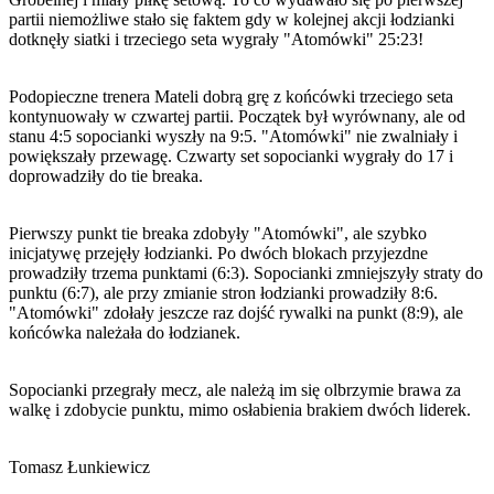
partii niemożliwe stało się faktem gdy w kolejnej akcji łodzianki
dotknęły siatki i trzeciego seta wygrały "Atomówki" 25:23!
Podopieczne trenera Mateli dobrą grę z końcówki trzeciego seta
kontynuowały w czwartej partii. Początek był wyrównany, ale od
stanu 4:5 sopocianki wyszły na 9:5. "Atomówki" nie zwalniały i
powiększały przewagę. Czwarty set sopocianki wygrały do 17 i
doprowadziły do tie breaka.
Pierwszy punkt tie breaka zdobyły "Atomówki", ale szybko
inicjatywę przejęły łodzianki. Po dwóch blokach przyjezdne
prowadziły trzema punktami (6:3). Sopocianki zmniejszyły straty do
punktu (6:7), ale przy zmianie stron łodzianki prowadziły 8:6.
"Atomówki" zdołały jeszcze raz dojść rywalki na punkt (8:9), ale
końcówka należała do łodzianek.
Sopocianki przegrały mecz, ale należą im się olbrzymie brawa za
walkę i zdobycie punktu, mimo osłabienia brakiem dwóch liderek.
Tomasz Łunkiewicz