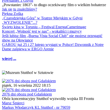
Powstaniec z Gdyni
„Powstaniec 1863”- to długo oczekiwany film o wielkim bohaterze
Jak się tu znaleźliśmy?
Piękna Zośka
„Czarodziejska Góra” w Teatrze Miejskim w Gdyni
„WYZWOLENIE”...?
Święto kina w Toruniu – Festiwal EnergaCamerimage
Koncert „Wolność jest w nas” - wokaliści i muzycy
Jeśli lubisz film „Buena Vista Social Club” nie możesz przegapić
show na Ołowiance
GAROU już 25 i 27 lutego wystąpi w Polsce! Dzwonnik z Notre
Dame zaśpiewa w ERGO Arenie
więcej ...
piątek, 16 września 2022 18:15
2076 dni obozu pod Gdańskiem
Obóz koncentracyjny Stutthof wyzwoliły wojska III Frontu
Marsz Śmierci
Markus Włodarczyk KL Stutthof - nr 79059