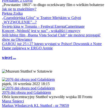
Powstaniec z Gdyni
„Powstaniec 1863”- to długo oczekiwany film o wielkim bohaterze
Jak się tu znaleźliśmy?
Piękna Zośka
„Czarodziejska Góra” w Teatrze Miejskim w Gdyni
„WYZWOLENIE”...?
Święto kina w Toruniu – Festiwal EnergaCamerimage
Koncert „Wolność jest w nas” - wokaliści i muzycy
Jeśli lubisz film „Buena Vista Social Club” nie możesz przegapić
show na Ołowiance
GAROU już 25 i 27 lutego wystąpi w Polsce! Dzwonnik z Notre
Dame zaśpiewa w ERGO Arenie
więcej ...
piątek, 16 września 2022 18:15
2076 dni obozu pod Gdańskiem
Obóz koncentracyjny Stutthof wyzwoliły wojska III Frontu
Marsz Śmierci
Markus Włodarczyk KL Stutthof - nr 79059