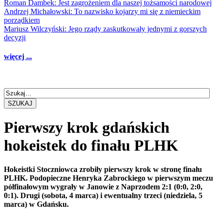
Roman Dambek: Jest zagrożeniem dla naszej tożsamości narodowej
Andrzej Michałowski: To nazwisko kojarzy mi się z niemieckim
porządkiem
Mariusz Wilczyński: Jego rządy zaskutkowały jednymi z gorszych
decyzji
więcej ...
SZUKAJ
Pierwszy krok gdańskich
hokeistek do finału PLHK
Hokeistki Stoczniowca zrobiły pierwszy krok w stronę finału
PLHK. Podopieczne Henryka Zabrockiego w pierwszym meczu
półfinałowym wygrały w Janowie z Naprzodem 2:1 (0:0, 2:0,
0:1). Drugi (sobota, 4 marca) i ewentualny trzeci (niedziela, 5
marca) w Gdańsku.