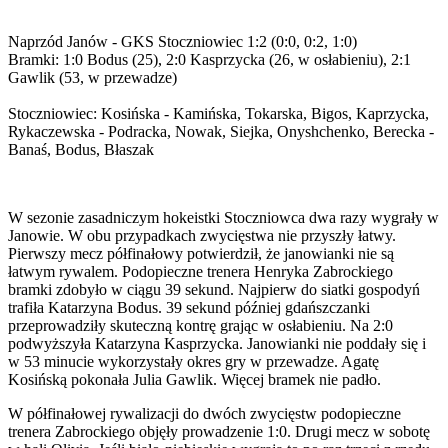
Naprzód Janów - GKS Stoczniowiec 1:2 (0:0, 0:2, 1:0)
Bramki: 1:0 Bodus (25), 2:0 Kasprzycka (26, w osłabieniu), 2:1
Gawlik (53, w przewadze)
Stoczniowiec: Kosińska - Kamińska, Tokarska, Bigos, Kaprzycka,
Rykaczewska - Podracka, Nowak, Siejka, Onyshchenko, Berecka -
Banaś, Bodus, Błaszak
W sezonie zasadniczym hokeistki Stoczniowca dwa razy wygrały w
Janowie. W obu przypadkach zwycięstwa nie przyszły łatwy.
Pierwszy mecz półfinałowy potwierdził, że janowianki nie są
łatwym rywalem. Podopieczne trenera Henryka Zabrockiego
bramki zdobyło w ciągu 39 sekund. Najpierw do siatki gospodyń
trafiła Katarzyna Bodus. 39 sekund później gdańszczanki
przeprowadziły skuteczną kontrę grając w osłabieniu. Na 2:0
podwyższyła Katarzyna Kasprzycka. Janowianki nie poddały się i
w 53 minucie wykorzystały okres gry w przewadze. Agatę
Kosińską pokonała Julia Gawlik. Więcej bramek nie padło.
W półfinałowej rywalizacji do dwóch zwycięstw podopieczne
trenera Zabrockiego objęły prowadzenie 1:0. Drugi mecz w sobotę