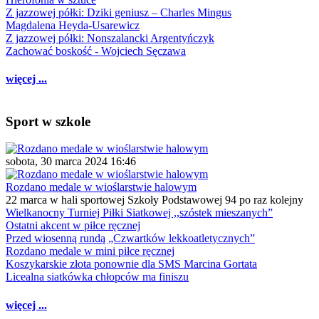
Z jazzowej półki: Dziki geniusz – Charles Mingus
Magdalena Heyda-Usarewicz
Z jazzowej półki: Nonszalancki Argentyńczyk
Zachować boskość - Wojciech Sęczawa
więcej ...
Sport w szkole
sobota, 30 marca 2024 16:46
Rozdano medale w wioślarstwie halowym
22 marca w hali sportowej Szkoły Podstawowej 94 po raz kolejny
Wielkanocny Turniej Piłki Siatkowej ,,szóstek mieszanych”
Ostatni akcent w piłce ręcznej
Przed wiosenną rundą „Czwartków lekkoatletycznych”
Rozdano medale w mini piłce ręcznej
Koszykarskie złota ponownie dla SMS Marcina Gortata
Licealna siatkówka chłopców ma finiszu
więcej ...