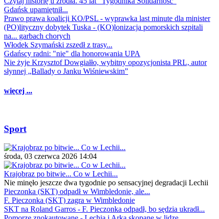
Czytaj historię u źródła. 45 lat "Tygodnika Solidarność"
Gdańsk upamiętnił...
Prawo prawa koalicji KO/PSL - wyprawka last minute dla minister
(PO)lityczny dobytek Tuska - (KO)lonizacja pomorskich szpitali
na... garbach chorych
Włodek Szymański zszedł z trasy...
Gdańscy radni: "nie" dla honorowania UPA
Nie żyje Krzysztof Dowgiałło, wybitny opozycjonista PRL, autor
słynnej „Ballady o Janku Wiśniewskim”
więcej ...
Sport
środa, 03 czerwca 2026 14:04
Krajobraz po bitwie... Co w Lechii...
Nie minęło jeszcze dwa tygodnie po sensacyjnej degradacji Lechii
Pieczonka (SKT) odpadł w Wimbledonie, ale...
F. Pieczonka (SKT) zagra w Wimbledonie
SKT na Roland Garros - F. Pieczonka odpadł, bo sędzia ukradł...
Pomorze znokautowane - Lechia i Arka skopane w lidze