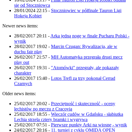
się od Stoczniowca
28/01/2024 22:15
-
Stoczniowiec w półfinale Tauron Ligi
Hokeja Kobiet
Newer news items:
28/02/2017 20:11
-
Arka jedną nogę w finale Pucharu Polski -
wynik
28/02/2017 19:02
-
Marcin Czugan: Rywalizacja, ale w
duchu fair play
26/02/2017 21:57
-
MH Automatyka przegrała drugi mecz
play out
26/02/2017 19:31
-
"Atomówki" przegrały, ale pokazały
charakter
26/02/2017 15:40
-
Lotos Trefl za trzy pokonał Cerrad
Czarnych
Older news items:
25/02/2017 20:02
-
Przeciętność i skuteczność - oceny
lechistów po meczu z Cracovią
25/02/2017 18:55
-
Wieczór cudów w Gdańsku - słabiutka
Lechia strzela cztery bramki i wygrywa
25/02/2017 07:51
-
Pierwsze punkty Arki na wiosnę - wynik
24/02/2017 20:16
-
11. turniej z cyklu OMIDA OPEN