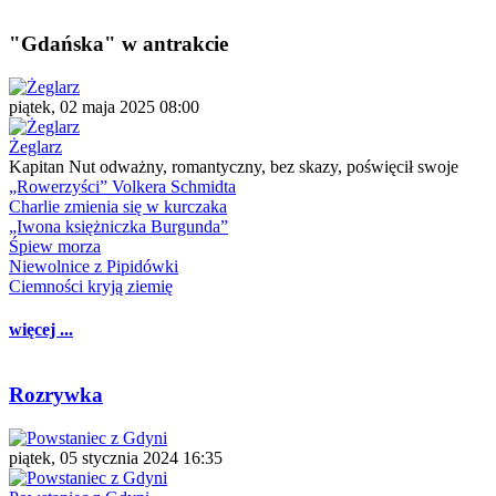
"Gdańska" w antrakcie
piątek, 02 maja 2025 08:00
Żeglarz
Kapitan Nut odważny, romantyczny, bez skazy, poświęcił swoje
„Rowerzyści” Volkera Schmidta
Charlie zmienia się w kurczaka
„Iwona księżniczka Burgunda”
Śpiew morza
Niewolnice z Pipidówki
Ciemności kryją ziemię
więcej ...
Rozrywka
piątek, 05 stycznia 2024 16:35