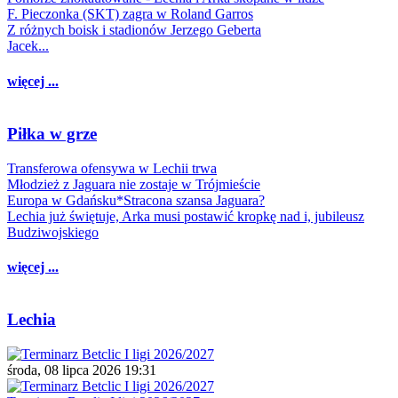
F. Pieczonka (SKT) zagra w Roland Garros
Z różnych boisk i stadionów Jerzego Geberta
Jacek...
więcej ...
Piłka w grze
Transferowa ofensywa w Lechii trwa
Młodzież z Jaguara nie zostaje w Trójmieście
Europa w Gdańsku*Stracona szansa Jaguara?
Lechia już świętuje, Arka musi postawić kropkę nad i, jubileusz
Budziwojskiego
więcej ...
Lechia
środa, 08 lipca 2026 19:31