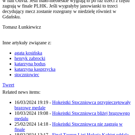
w hali Olivia. Jeśli biało-niebieskie wygrają to po raz trzeci z rzędu
zagrają w finale PLHK. Jeśli wygrałyby janowianki to trzeci
decydujący mecz zostanie rozegrany w niedzielę również w
Gdańsku.
Tomasz Łunkiewicz
Inne artykuły związane z:
agata kosińska
henryk zabrocki
katarzyna bodus
katarzyna kasprzycka
stoczniowiec
Tweet
Related news items:
16/03/2024 19:19
-
Hokeistki Stoczniowca przypieczętowały
brązowe medale
10/03/2024 19:08
-
Hokeistki Stoczniowca bliżej brązowego
medalu
25/02/2024 14:18
-
Hokeistki Stoczniowca nie zagrają w
finale
18/02/2024 13:17
-
Finał Tauron Ligi Hokeja Kobiet oddala