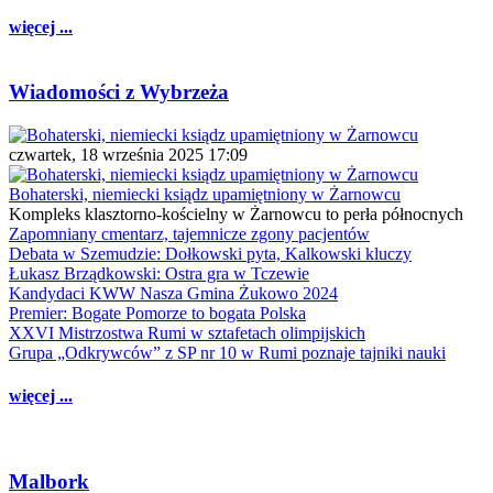
więcej ...
Wiadomości z Wybrzeża
czwartek, 18 września 2025 17:09
Bohaterski, niemiecki ksiądz upamiętniony w Żarnowcu
Kompleks klasztorno-kościelny w Żarnowcu to perła północnych
Zapomniany cmentarz, tajemnicze zgony pacjentów
Debata w Szemudzie: Dołkowski pyta, Kalkowski kluczy
Łukasz Brządkowski: Ostra gra w Tczewie
Kandydaci KWW Nasza Gmina Żukowo 2024
Premier: Bogate Pomorze to bogata Polska
XXVI Mistrzostwa Rumi w sztafetach olimpijskich
Grupa „Odkrywców” z SP nr 10 w Rumi poznaje tajniki nauki
więcej ...
Malbork