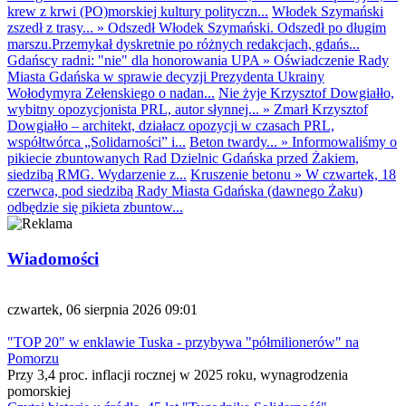
krew z krwi (PO)morskiej kultury polityczn...
Włodek Szymański
zszedł z trasy...
»
Odszedł Włodek Szymański. Odszedł po długim
marszu.Przemykał dyskretnie po różnych redakcjach, gdańs...
Gdańscy radni: "nie" dla honorowania UPA
»
Oświadczenie Rady
Miasta Gdańska w sprawie decyzji Prezydenta Ukrainy
Wołodymyra Zełenskiego o nadan...
Nie żyje Krzysztof Dowgiałło,
wybitny opozycjonista PRL, autor słynnej...
»
Zmarł Krzysztof
Dowgiałło – architekt, działacz opozycji w czasach PRL,
współtwórca „Solidarności” i...
Beton twardy...
»
Informowaliśmy o
pikiecie zbuntowanych Rad Dzielnic Gdańska przed Żakiem,
siedzibą RMG. Wydarzenie z...
Kruszenie betonu
»
W czwartek, 18
czerwca, pod siedzibą Rady Miasta Gdańska (dawnego Żaku)
odbędzie się pikieta zbuntow...
Wiadomości
czwartek, 06 sierpnia 2026 09:01
"TOP 20" w enklawie Tuska - przybywa "półmilionerów" na
Pomorzu
Przy 3,4 proc. inflacji rocznej w 2025 roku, wynagrodzenia
pomorskiej