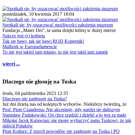
poniedziałek, 10 kwietnia 2017 18:04
Spotkali się, by oszacować możliwości założenia muzeum
Fundacja „Mater Dei”, ta sama dzięki której w dużej mierze
Sukces jest (z) kobietą
Tak się bawi, tak się bawi ROD Kopernik!
Malbork w Europarlamencie
To nie jest jakieś tam miasto, to nie jest jakiś tam zamek
więcej ...
Dlaczego nie głosuję na Tuska
środa, 04 października 2023 12:35
Dlaczego nie zagłosuję na Tuska?
Już dni dzielą nas od kolejnych wyborów. Niektórzy twierdzą, że
Prof. Piotr Czauderna: Nie akceptuję, gdy gardzi się słabszym
Stanisław Fudakowski: On chce rządzić i dzielić a to jest za mało
Mikołaj Jacek Kujawian: nie mogę wybaczyć panu Tuskowi, że tak
skłócił Polaków
Piotr Kotlarz: Z trzech powodów nie zagłosuję na Tuska i PO