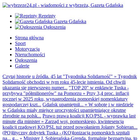
Reprinty
Gazeta Gdańska
Ogłoszenia
Strona główna
Sport
Motoryzacja
Nieruchomości
Ogłoszenia
Galerie
Czytaj historię u źródła. 45 lat "Tygodnika Solidarność"
»
Tygodnik
Solidarność obchodzi w tym roku 45-lecie istnienia. Od chwili
ukazania się pierwszego numer...
"TOP 20" w enklawie Tuska -
przybywa "półmilionerów" na Pomorzu
»
Przy 3,4 proc. inflacji
rocznej w 2025 roku, wynagrodzenia pomorskiej nomenklatury
gospodarczej kszt...
Gdańsk upamiętnił...
»
W sobotę i w niedzielę
w Gdańsku miały miejsce uroczystości upamiętniające okrutne
zbrodnie na polsk...
Prawo prawa koalicji KO/PSL - wyprawka last
minute dla minister
»
Zarząd woj. pomorskiego, kwintesencja
koalicji rządowej KO/PSL tuż przed powołaniem Jolanty Sobieran...
(PO)lityczny dobytek Tuska - (KO)lonizacja pomorskich szpitali
na... g...
»
Minister J. Sobierańska-Grenda, formalnie bezpartyjna, to