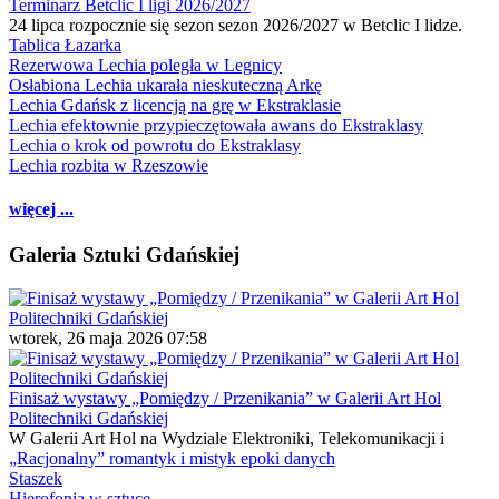
Terminarz Betclic I ligi 2026/2027
24 lipca rozpocznie się sezon sezon 2026/2027 w Betclic I lidze.
Tablica Łazarka
Rezerwowa Lechia poległa w Legnicy
Osłabiona Lechia ukarała nieskuteczną Arkę
Lechia Gdańsk z licencją na grę w Ekstraklasie
Lechia efektownie przypieczętowała awans do Ekstraklasy
Lechia o krok od powrotu do Ekstraklasy
Lechia rozbita w Rzeszowie
więcej ...
Galeria Sztuki Gdańskiej
wtorek, 26 maja 2026 07:58
Finisaż wystawy „Pomiędzy / Przenikania” w Galerii Art Hol
Politechniki Gdańskiej
W Galerii Art Hol na Wydziale Elektroniki, Telekomunikacji i
„Racjonalny” romantyk i mistyk epoki danych
Staszek
Hierofonia w sztuce