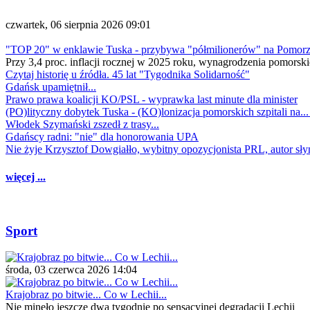
czwartek, 06 sierpnia 2026 09:01
"TOP 20" w enklawie Tuska - przybywa "półmilionerów" na Pomor
Przy 3,4 proc. inflacji rocznej w 2025 roku, wynagrodzenia pomorski
Czytaj historię u źródła. 45 lat "Tygodnika Solidarność"
Gdańsk upamiętnił...
Prawo prawa koalicji KO/PSL - wyprawka last minute dla minister
(PO)lityczny dobytek Tuska - (KO)lonizacja pomorskich szpitali na..
Włodek Szymański zszedł z trasy...
Gdańscy radni: "nie" dla honorowania UPA
Nie żyje Krzysztof Dowgiałło, wybitny opozycjonista PRL, autor sł
więcej ...
Sport
środa, 03 czerwca 2026 14:04
Krajobraz po bitwie... Co w Lechii...
Nie minęło jeszcze dwa tygodnie po sensacyjnej degradacji Lechii