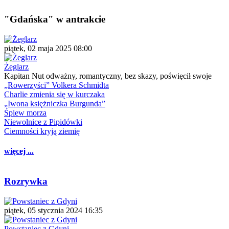
"Gdańska" w antrakcie
piątek, 02 maja 2025 08:00
Żeglarz
Kapitan Nut odważny, romantyczny, bez skazy, poświęcił swoje
„Rowerzyści” Volkera Schmidta
Charlie zmienia się w kurczaka
„Iwona księżniczka Burgunda”
Śpiew morza
Niewolnice z Pipidówki
Ciemności kryją ziemię
więcej ...
Rozrywka
piątek, 05 stycznia 2024 16:35
Powstaniec z Gdyni