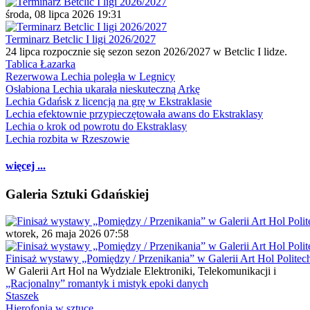
środa, 08 lipca 2026 19:31
Terminarz Betclic I ligi 2026/2027
24 lipca rozpocznie się sezon sezon 2026/2027 w Betclic I lidze.
Tablica Łazarka
Rezerwowa Lechia poległa w Legnicy
Osłabiona Lechia ukarała nieskuteczną Arkę
Lechia Gdańsk z licencją na grę w Ekstraklasie
Lechia efektownie przypieczętowała awans do Ekstraklasy
Lechia o krok od powrotu do Ekstraklasy
Lechia rozbita w Rzeszowie
więcej ...
Galeria Sztuki Gdańskiej
wtorek, 26 maja 2026 07:58
Finisaż wystawy „Pomiędzy / Przenikania” w Galerii Art Hol Politec
W Galerii Art Hol na Wydziale Elektroniki, Telekomunikacji i
„Racjonalny” romantyk i mistyk epoki danych
Staszek
Hierofonia w sztuce