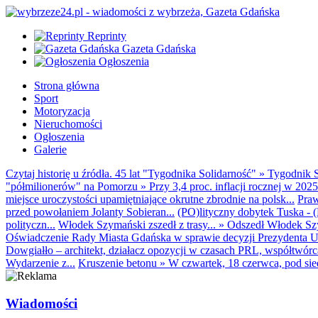
Reprinty
Gazeta Gdańska
Ogłoszenia
Strona główna
Sport
Motoryzacja
Nieruchomości
Ogłoszenia
Galerie
Czytaj historię u źródła. 45 lat "Tygodnika Solidarność"
»
Tygodnik S
"półmilionerów" na Pomorzu
»
Przy 3,4 proc. inflacji rocznej w 20
miejsce uroczystości upamiętniające okrutne zbrodnie na polsk...
Praw
przed powołaniem Jolanty Sobieran...
(PO)lityczny dobytek Tuska - (K
polityczn...
Włodek Szymański zszedł z trasy...
»
Odszedł Włodek Szy
Oświadczenie Rady Miasta Gdańska w sprawie decyzji Prezydenta U
Dowgiałło – architekt, działacz opozycji w czasach PRL, współtwórca 
Wydarzenie z...
Kruszenie betonu
»
W czwartek, 18 czerwca, pod sie
Wiadomości