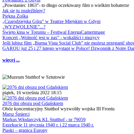
„Powstaniec 1863”- to długo oczekiwany film o wielkim bohaterze
Jak się tu znaleźliśmy?
Piękna Zośka
„Czarodziejska Góra” w Teatrze Miejskim w Gdyni
„WYZWOLENIE”...?
Święto kina w Toruniu – Festiwal EnergaCamerimage
Koncert „Wolność jest w nas” - wokaliści i muzycy
Jeśli lubisz film „Buena Vista Social Club” nie możesz przegapić s
GAROU już 25 i 27 lutego wystąpi w Polsce! Dzwonnik z Notre 
więcej ...
piątek, 16 września 2022 18:15
2076 dni obozu pod Gdańskiem
Obóz koncentracyjny Stutthof wyzwoliły wojska III Frontu
Marsz Śmierci
Markus Włodarczyk KL Stutthof - nr 79059
Egzekucje 11 stycznia 1940 r. i 22 marca 1940 r.
Piaski – granica Europy