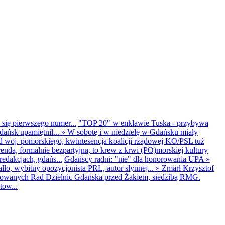
 się pierwszego numer...
"TOP 20" w enklawie Tuska - przybywa
dańsk upamiętnił...
»
W sobotę i w niedzielę w Gdańsku miały
d woj. pomorskiego, kwintesencja koalicji rządowej KO/PSL tuż
renda, formalnie bezpartyjna, to krew z krwi (PO)morskiej kultury
edakcjach, gdańs...
Gdańscy radni: "nie" dla honorowania UPA
»
ło, wybitny opozycjonista PRL, autor słynnej...
»
Zmarł Krzysztof
ntowanych Rad Dzielnic Gdańska przed Żakiem, siedzibą RMG.
tow...