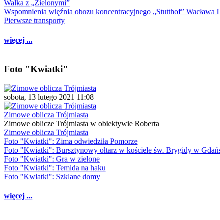
Walka z „Zielonymi”
Wspomnienia więźnia obozu koncentracyjnego „Stutthof” Wacława 
Pierwsze transporty
więcej ...
Foto "Kwiatki"
sobota, 13 lutego 2021 11:08
Zimowe oblicza Trójmiasta
Zimowe oblicze Trójmiasta w obiektywie Roberta
Zimowe oblicza Trójmiasta
Foto "Kwiatki": Zima odwiedziła Pomorze
Foto "Kwiatki": Bursztynowy ołtarz w kościele św. Brygidy w Gdań
Foto "Kwiatki": Gra w zielone
Foto "Kwiatki": Temida na haku
Foto "Kwiatki": Szklane domy
więcej ...