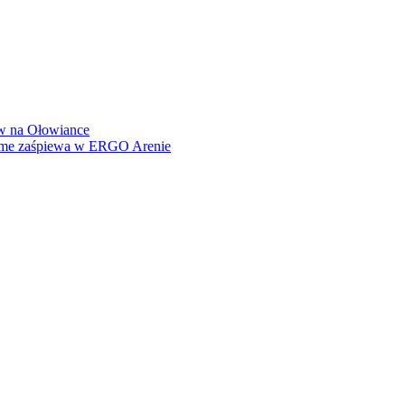
how na Ołowiance
Dame zaśpiewa w ERGO Arenie