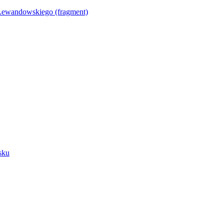
Lewandowskiego (fragment)
sku