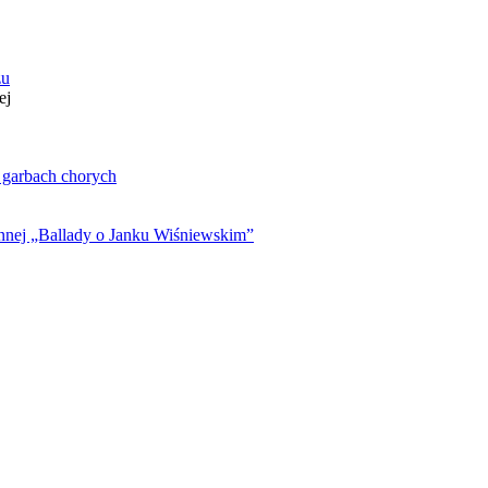
zu
ej
. garbach chorych
ynnej „Ballady o Janku Wiśniewskim”