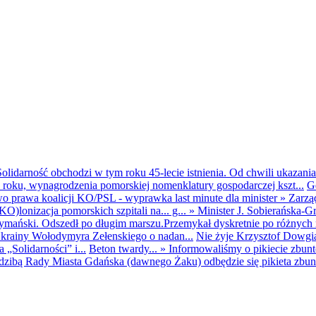
olidarność obchodzi w tym roku 45-lecie istnienia. Od chwili ukazania
25 roku, wynagrodzenia pomorskiej nomenklatury gospodarczej kszt...
G
o prawa koalicji KO/PSL - wyprawka last minute dla minister
»
Zarzą
O)lonizacja pomorskich szpitali na... g...
»
Minister J. Sobierańska-G
mański. Odszedł po długim marszu.Przemykał dyskretnie po różnych r
krainy Wołodymyra Zełenskiego o nadan...
Nie żyje Krzysztof Dowgiał
„Solidarności” i...
Beton twardy...
»
Informowaliśmy o pikiecie zbu
dzibą Rady Miasta Gdańska (dawnego Żaku) odbędzie się pikieta zbun