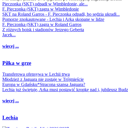
Pieczonka (SKT) odpadł w Wimbledonie, ale...
F. Pieczonka (SKT) zagra w Wimbledonie
SKT na Roland Garros - F. Pieczonka odpadł, bo sędzia ukradł...
Pomorze znokautowane - Lechia i Arka skopane w lidze
F. Pieczonka (SKT) zagra w Roland Garros
Z różnych boisk i stadionów Jerzego Geberta
Jacek...
więcej ...
Piłka w grze
Transferowa ofensywa w Lechii trwa
Młodzież z Jaguara nie zostaje w Trójmieście
Europa w Gdańsku*Stracona szansa Jaguara?
Lechia już świętuje, Arka musi postawić kropkę nad i, jubileusz Bud
więcej ...
Lechia