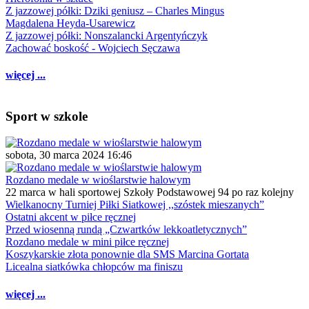
Z jazzowej półki: Dziki geniusz – Charles Mingus
Magdalena Heyda-Usarewicz
Z jazzowej półki: Nonszalancki Argentyńczyk
Zachować boskość - Wojciech Sęczawa
więcej ...
Sport w szkole
sobota, 30 marca 2024 16:46
Rozdano medale w wioślarstwie halowym
22 marca w hali sportowej Szkoły Podstawowej 94 po raz kolejny
Wielkanocny Turniej Piłki Siatkowej ,,szóstek mieszanych”
Ostatni akcent w piłce ręcznej
Przed wiosenną rundą „Czwartków lekkoatletycznych”
Rozdano medale w mini piłce ręcznej
Koszykarskie złota ponownie dla SMS Marcina Gortata
Licealna siatkówka chłopców ma finiszu
więcej ...