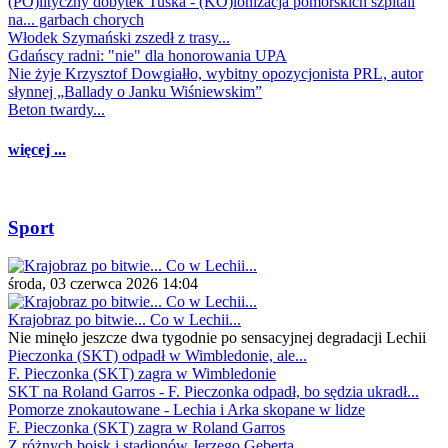
(PO)lityczny dobytek Tuska - (KO)lonizacja pomorskich szpitali
na... garbach chorych
Włodek Szymański zszedł z trasy...
Gdańscy radni: "nie" dla honorowania UPA
Nie żyje Krzysztof Dowgiałło, wybitny opozycjonista PRL, autor
słynnej „Ballady o Janku Wiśniewskim”
Beton twardy...
więcej ...
Sport
środa, 03 czerwca 2026 14:04
Krajobraz po bitwie... Co w Lechii...
Nie minęło jeszcze dwa tygodnie po sensacyjnej degradacji Lechii
Pieczonka (SKT) odpadł w Wimbledonie, ale...
F. Pieczonka (SKT) zagra w Wimbledonie
SKT na Roland Garros - F. Pieczonka odpadł, bo sędzia ukradł...
Pomorze znokautowane - Lechia i Arka skopane w lidze
F. Pieczonka (SKT) zagra w Roland Garros
Z różnych boisk i stadionów Jerzego Geberta