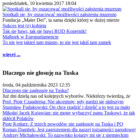
poniedziałek, 10 kwietnia 2017 18:04
Spotkali się, by oszacować możliwości założenia muzeum
Fundacja „Mater Dei”, ta sama dzięki której w dużej mierze
Sukces jest (z) kobietą
Tak się bawi, tak się bawi ROD Kopernik!
Malbork w Europarlamencie
To nie jest jakieś tam miasto, to nie jest jakiś tam zamek
więcej ...
Dlaczego nie głosuję na Tuska
środa, 04 października 2023 12:35
Dlaczego nie zagłosuję na Tuska?
Już dni dzielą nas od kolejnych wyborów. Niektórzy twierdzą, że
Prof. Piotr Czauderna: Nie akceptuję, gdy gardzi się słabszym
Stanisław Fudakowski: On chce rządzić i dzielić a to jest za mało
Mikołaj Jacek Kujawian: nie mogę wybaczyć panu Tuskowi, że tak
skłócił Polaków
Piotr Kotlarz: Z trzech powodów nie zagłosuję na Tuska i PO
Roman Dambek: Jest zagrożeniem dla naszej tożsamości narodowej
Andrzej Michałowski: To nazwisko kojarzy mi się z niemieckim