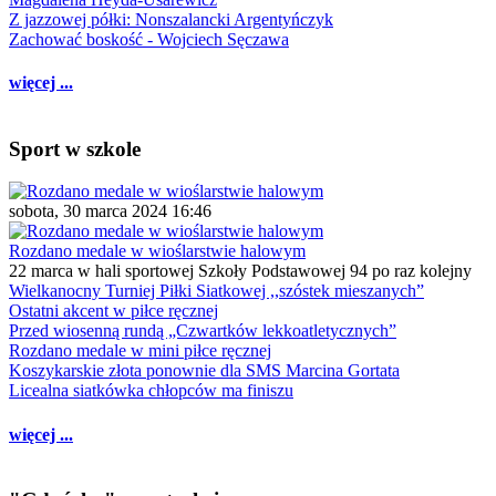
Z jazzowej półki: Nonszalancki Argentyńczyk
Zachować boskość - Wojciech Sęczawa
więcej ...
Sport w szkole
sobota, 30 marca 2024 16:46
Rozdano medale w wioślarstwie halowym
22 marca w hali sportowej Szkoły Podstawowej 94 po raz kolejny
Wielkanocny Turniej Piłki Siatkowej ,,szóstek mieszanych”
Ostatni akcent w piłce ręcznej
Przed wiosenną rundą „Czwartków lekkoatletycznych”
Rozdano medale w mini piłce ręcznej
Koszykarskie złota ponownie dla SMS Marcina Gortata
Licealna siatkówka chłopców ma finiszu
więcej ...