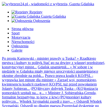
Reprinty
Gazeta Gdańska
Ogłoszenia
Strona główna
Sport
Motoryzacja
Nieruchomości
Ogłoszenia
Galerie
Po prostu Karnowski - minister prawdy u Tuska?
»
Rzadkiego
męstwa i kultury to polityk.Stać go na drwiny z własnej przełożonej,
konstytucyjnej minist...
Gdańsk upamiętnił...
»
W sobotę i w
niedzielę w Gdańsku miały miejsce uroczystości upamiętniające
okrutne zbrodnie na polsk...
Prawo prawa koalicji KO/PSL -
wyprawka last minute dla minister
»
Zarząd woj. pomorskiego,
kwintesencja koalicji rządowej KO/PSL tuż przed powołaniem
Jolanty Sobieran...
(PO)lityczny dobytek Tuska - (KO)lonizacja
pomorskich szpitali na... g...
»
Minister J. Sobierańska-Grenda,
formalnie bezpartyjna, to krew z krwi (PO)morskiej kultury
polityczn...
Włodek Szymański zszedł z trasy...
»
Odszedł Włodek
Szymański. Odszedł po długim marszu.Przemykał dyskretnie po