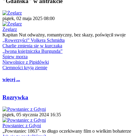
"Gdańska" w antrakcie
piątek, 02 maja 2025 08:00
Żeglarz
Kapitan Nut odważny, romantyczny, bez skazy, poświęcił swoje
„Rowerzyści” Volkera Schmidta
Charlie zmienia się w kurczaka
„Iwona księżniczka Burgunda”
Śpiew morza
Niewolnice z Pipidówki
Ciemności kryją ziemię
więcej ...
Rozrywka
piątek, 05 stycznia 2024 16:35
Powstaniec z Gdyni
„Powstaniec 1863”- to długo oczekiwany film o wielkim bohaterze