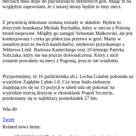
meczach musi dojść do pięćdziesięciu strzelonych goli. Mając to na
względzie zapewniam, że z naszej strony będzie to inny mecz.
Z pewnością dokonane zostaną roszady w składzie. Będzie to
dotyczyło bramkarza Michała Buchalika, który w meczu z Polonią
bronił niepewnie. Mógłby go zastąpić Sebastian Małkowski, ale jest
kontuzjowany i czeka go półroczna przerwa w grze. Mamy w
zanadrzu jeszcze dwóch kandydatów, niedawno pozyskanego z
Widzewa Łódź Bartosza Kanieckiego oraz 19-letniego Patryka
Sobczaka, który nie ma jeszcze doświadczenia. Który z nich
zostanie powołany na mecz z Pogonią, jeszcze nie wiadomo.
Przypomnijmy, że 16 października ub.r. Lechia Gdańsk pokonała na
wyjeździe Zagłębie Lubin 1:0. Czy teraz biało-zielonym
znajdującym się na 13 pozycji w tabeli uda się pokonać na
wyjeździe trzecią drużynę w ekstraklasie Pogoń Szczecin,
przekonamy się w najbliższy poniedziałek 27 bm.
Wła-49
Tweet
Related news items: