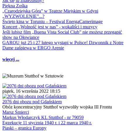
Jak się tu znaleźliśmy?
Piękna Zośka
„Czarodziejska Góra” w Teatrze Miejskim w Gdyni
„WYZWOLENIE”...?
Święto kina w Toruniu – Festiwal EnergaCamerimage
Koncert „Wolność jest w nas” - wokaliści i muzycy
Jeśli lubisz film „Buena Vista Social Club” nie możesz przegapić
show na Ołowiance
GAROU już 25 i 27 lutego wystąpi w Polsce! Dzwonnik z Notre
Dame zaśpiewa w ERGO Arenie
więcej ...
piątek, 16 września 2022 18:15
2076 dni obozu pod Gdańskiem
Obóz koncentracyjny Stutthof wyzwoliły wojska III Frontu
Marsz Śmierci
Markus Włodarczyk KL Stutthof - nr 79059
Egzekucje 11 stycznia 1940 r. i 22 marca 1940 r.
Piaski – granica Europy