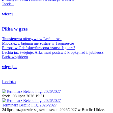
Jacek...
więcej ...
Piłka w grze
Transferowa ofensywa w Lechii trwa
Młodzież z Jaguara nie zostaje w Trójmieście
Europa w Gdańsku*Stracona szansa Jaguara?
Lechia już świętuje, Arka musi postawić kropkę nad i, jubileusz
Budziwojskiego
więcej ...
Lechia
środa, 08 lipca 2026 19:31
Terminarz Betclic I ligi 2026/2027
24 lipca rozpocznie się sezon sezon 2026/2027 w Betclic I lidze.