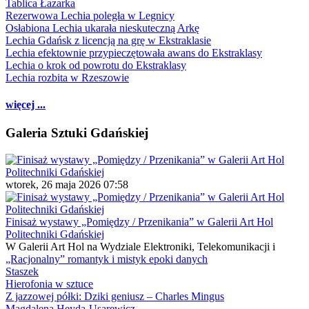
Tablica Łazarka
Rezerwowa Lechia poległa w Legnicy
Osłabiona Lechia ukarała nieskuteczną Arkę
Lechia Gdańsk z licencją na grę w Ekstraklasie
Lechia efektownie przypieczętowała awans do Ekstraklasy
Lechia o krok od powrotu do Ekstraklasy
Lechia rozbita w Rzeszowie
więcej ...
Galeria Sztuki Gdańskiej
wtorek, 26 maja 2026 07:58
Finisaż wystawy „Pomiędzy / Przenikania” w Galerii Art Hol
Politechniki Gdańskiej
W Galerii Art Hol na Wydziale Elektroniki, Telekomunikacji i
„Racjonalny” romantyk i mistyk epoki danych
Staszek
Hierofonia w sztuce
Z jazzowej półki: Dziki geniusz – Charles Mingus
Magdalena Heyda-Usarewicz