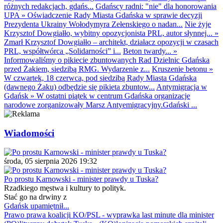
różnych redakcjach, gdańs...
Gdańscy radni: "nie" dla honorowania
UPA
»
Oświadczenie Rady Miasta Gdańska w sprawie decyzji
Prezydenta Ukrainy Wołodymyra Zełenskiego o nadan...
Nie żyje
Krzysztof Dowgiałło, wybitny opozycjonista PRL, autor słynnej...
»
Zmarł Krzysztof Dowgiałło – architekt, działacz opozycji w czasach
PRL, współtwórca „Solidarności” i...
Beton twardy...
»
Informowaliśmy o pikiecie zbuntowanych Rad Dzielnic Gdańska
przed Żakiem, siedzibą RMG. Wydarzenie z...
Kruszenie betonu
»
W czwartek, 18 czerwca, pod siedzibą Rady Miasta Gdańska
(dawnego Żaku) odbędzie się pikieta zbuntow...
Antymigracja w
Gdańsk
»
W ostatni piątek w centrum Gdańska organizacje
narodowe zorganizowały Marsz Antyemigracyjny.Gdański ...
Wiadomości
środa, 05 sierpnia 2026 19:32
Po prostu Karnowski - minister prawdy u Tuska?
Rzadkiego męstwa i kultury to polityk.
Stać go na drwiny z
Gdańsk upamiętnił...
Prawo prawa koalicji KO/PSL - wyprawka last minute dla minister