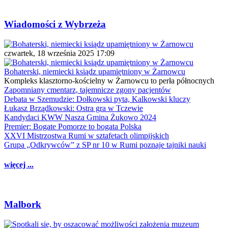
Wiadomości z Wybrzeża
czwartek, 18 września 2025 17:09
Bohaterski, niemiecki ksiądz upamiętniony w Żarnowcu
Kompleks klasztorno-kościelny w Żarnowcu to perła północnych
Zapomniany cmentarz, tajemnicze zgony pacjentów
Debata w Szemudzie: Dołkowski pyta, Kalkowski kluczy
Łukasz Brządkowski: Ostra gra w Tczewie
Kandydaci KWW Nasza Gmina Żukowo 2024
Premier: Bogate Pomorze to bogata Polska
XXVI Mistrzostwa Rumi w sztafetach olimpijskich
Grupa „Odkrywców” z SP nr 10 w Rumi poznaje tajniki nauki
więcej ...
Malbork