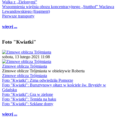
Walka z „Zielonymi”
Wspomnienia więźnia obozu koncentracyjnego „Stutthof” Wacława
Lewandowskiego (fragment)
Pierwsze transporty
więcej ...
Foto "Kwiatki"
sobota, 13 lutego 2021 11:08
Zimowe oblicza Trójmiasta
Zimowe oblicze Trójmiasta w obiektywie Roberta
Zimowe oblicza Trójmiasta
Foto "Kwiatki": Zima odwiedziła Pomorze
Foto "Kwiatki": Bursztynowy ołtarz w kościele św. Brygidy w
Gdańsku
Foto "Kwiatki": Gra w zielone
Foto "Kwiatki": Temida na haku
Foto "Kwiatki": Szklane domy
więcej ...