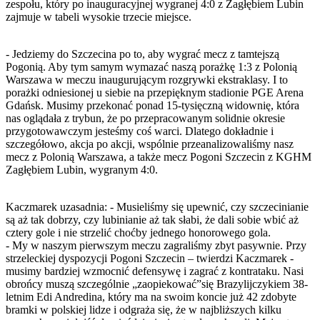
zespołu, który po inauguracyjnej wygranej 4:0 z Zagłębiem Lubin
zajmuje w tabeli wysokie trzecie miejsce.
- Jedziemy do Szczecina po to, aby wygrać mecz z tamtejszą
Pogonią. Aby tym samym wymazać naszą porażkę 1:3 z Polonią
Warszawa w meczu inaugurującym rozgrywki ekstraklasy. I to
porażki odniesionej u siebie na przepięknym stadionie PGE Arena
Gdańsk. Musimy przekonać ponad 15-tysięczną widownię, która
nas oglądała z trybun, że po przepracowanym solidnie okresie
przygotowawczym jesteśmy coś warci. Dlatego dokładnie i
szczegółowo, akcja po akcji, wspólnie przeanalizowaliśmy nasz
mecz z Polonią Warszawa, a także mecz Pogoni Szczecin z KGHM
Zagłębiem Lubin, wygranym 4:0.
Kaczmarek uzasadnia: - Musieliśmy się upewnić, czy szczecinianie
są aż tak dobrzy, czy lubinianie aż tak słabi, że dali sobie wbić aż
cztery gole i nie strzelić choćby jednego honorowego gola.
- My w naszym pierwszym meczu zagraliśmy zbyt pasywnie. Przy
strzeleckiej dyspozycji Pogoni Szczecin – twierdzi Kaczmarek -
musimy bardziej wzmocnić defensywę i zagrać z kontrataku. Nasi
obrońcy muszą szczególnie „zaopiekować”się Brazylijczykiem 38-
letnim Edi Andredina, który ma na swoim koncie już 42 zdobyte
bramki w polskiej lidze i odgraża się, że w najbliższych kilku