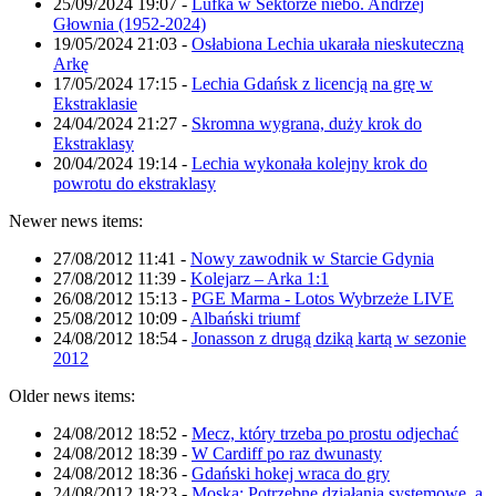
25/09/2024 19:07
-
Lufka w Sektorze niebo. Andrzej
Głownia (1952-2024)
19/05/2024 21:03
-
Osłabiona Lechia ukarała nieskuteczną
Arkę
17/05/2024 17:15
-
Lechia Gdańsk z licencją na grę w
Ekstraklasie
24/04/2024 21:27
-
Skromna wygrana, duży krok do
Ekstraklasy
20/04/2024 19:14
-
Lechia wykonała kolejny krok do
powrotu do ekstraklasy
Newer news items:
27/08/2012 11:41
-
Nowy zawodnik w Starcie Gdynia
27/08/2012 11:39
-
Kolejarz – Arka 1:1
26/08/2012 15:13
-
PGE Marma - Lotos Wybrzeże LIVE
25/08/2012 10:09
-
Albański triumf
24/08/2012 18:54
-
Jonasson z drugą dziką kartą w sezonie
2012
Older news items:
24/08/2012 18:52
-
Mecz, który trzeba po prostu odjechać
24/08/2012 18:39
-
W Cardiff po raz dwunasty
24/08/2012 18:36
-
Gdański hokej wraca do gry
24/08/2012 18:23
-
Moska: Potrzebne działania systemowe, a