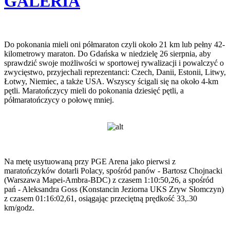
GALERIA
Do pokonania mieli oni półmaraton czyli około 21 km lub pełny 42-
kilometrowy maraton. Do Gdańska w niedzielę 26 sierpnia, aby
sprawdzić swoje możliwości w sportowej rywalizacji i powalczyć o
zwycięstwo, przyjechali reprezentanci: Czech, Danii, Estonii, Litwy,
Łotwy, Niemiec, a także USA. Wszyscy ścigali się na około 4-km
pętli. Maratończycy mieli do pokonania dziesięć pętli, a
półmaratończycy o połowę mniej.
Na metę usytuowaną przy PGE Arena jako pierwsi z
maratończyków dotarli Polacy, spośród panów - Bartosz Chojnacki
(Warszawa Mapei-Ambra-BDC) z czasem 1:10:50,26, a spośród
pań - Aleksandra Goss (Konstancin Jeziorna UKS Zryw Słomczyn)
z czasem 01:16:02,61, osiągając przeciętną prędkość 33,.30
km/godz.