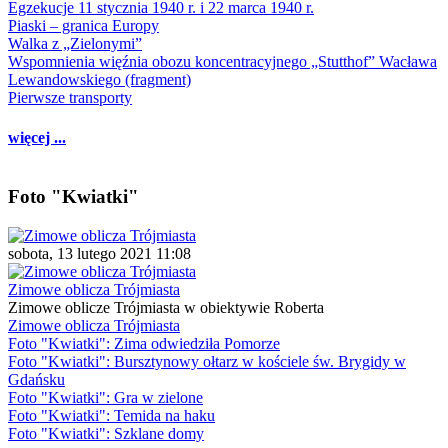
Egzekucje 11 stycznia 1940 r. i 22 marca 1940 r.
Piaski – granica Europy
Walka z „Zielonymi”
Wspomnienia więźnia obozu koncentracyjnego „Stutthof” Wacława
Lewandowskiego (fragment)
Pierwsze transporty
więcej ...
Foto "Kwiatki"
sobota, 13 lutego 2021 11:08
Zimowe oblicza Trójmiasta
Zimowe oblicze Trójmiasta w obiektywie Roberta
Zimowe oblicza Trójmiasta
Foto "Kwiatki": Zima odwiedziła Pomorze
Foto "Kwiatki": Bursztynowy ołtarz w kościele św. Brygidy w
Gdańsku
Foto "Kwiatki": Gra w zielone
Foto "Kwiatki": Temida na haku
Foto "Kwiatki": Szklane domy