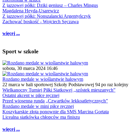
Z jazzowej półki: Dziki geniusz – Charles Mingus
Magdalena Heyda-Usarewicz
Z jazzowej półki: Nonszalancki Argentyńczyk
Zachować boskość - Wojciech Sęczawa
więcej ...
Sport w szkole
sobota, 30 marca 2024 16:46
Rozdano medale w wioślarstwie halowym
22 marca w hali sportowej Szkoły Podstawowej 94 po raz kolejny
Wielkanocny Turniej Piłki Siatkowej ,,szóstek mieszanych”
Ostatni akcent w piłce ręcznej
Przed wiosenną rundą „Czwartków lekkoatletycznych”
Rozdano medale w mini piłce ręcznej
Koszykarskie złota ponownie dla SMS Marcina Gortata
Licealna siatkówka chłopców ma finiszu
więcej ...