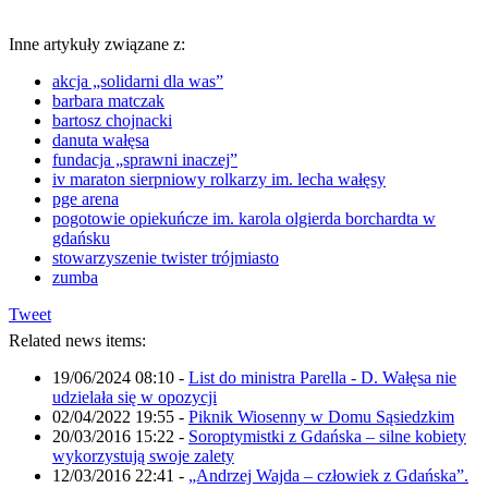
Inne artykuły związane z:
akcja „solidarni dla was”
barbara matczak
bartosz chojnacki
danuta wałęsa
fundacja „sprawni inaczej”
iv maraton sierpniowy rolkarzy im. lecha wałęsy
pge arena
pogotowie opiekuńcze im. karola olgierda borchardta w
gdańsku
stowarzyszenie twister trójmiasto
zumba
Tweet
Related news items:
19/06/2024 08:10
-
List do ministra Parella - D. Wałęsa nie
udzielała się w opozycji
02/04/2022 19:55
-
Piknik Wiosenny w Domu Sąsiedzkim
20/03/2016 15:22
-
Soroptymistki z Gdańska – silne kobiety
wykorzystują swoje zalety
12/03/2016 22:41
-
„Andrzej Wajda – człowiek z Gdańska”.