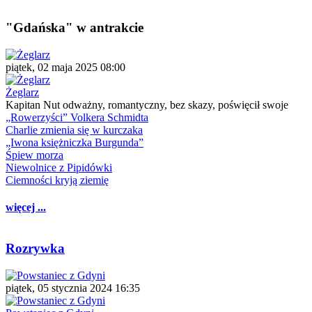
"Gdańska" w antrakcie
piątek, 02 maja 2025 08:00
Żeglarz
Kapitan Nut odważny, romantyczny, bez skazy, poświęcił swoje
„Rowerzyści” Volkera Schmidta
Charlie zmienia się w kurczaka
„Iwona księżniczka Burgunda”
Śpiew morza
Niewolnice z Pipidówki
Ciemności kryją ziemię
więcej ...
Rozrywka
piątek, 05 stycznia 2024 16:35