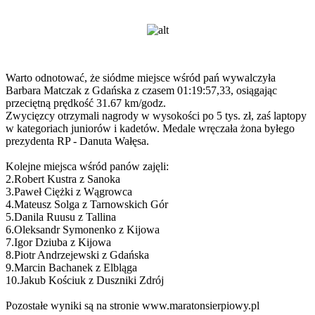
Warto odnotować, że siódme miejsce wśród pań wywalczyła
Barbara Matczak z Gdańska z czasem 01:19:57,33, osiągając
przeciętną prędkość 31.67 km/godz.
Zwycięzcy otrzymali nagrody w wysokości po 5 tys. zł, zaś laptopy
w kategoriach juniorów i kadetów. Medale wręczała żona byłego
prezydenta RP - Danuta Wałęsa.
Kolejne miejsca wśród panów zajęli:
2.Robert Kustra z Sanoka
3.Paweł Ciężki z Wągrowca
4.Mateusz Solga z Tarnowskich Gór
5.Danila Ruusu z Tallina
6.Oleksandr Symonenko z Kijowa
7.Igor Dziuba z Kijowa
8.Piotr Andrzejewski z Gdańska
9.Marcin Bachanek z Elbląga
10.Jakub Kościuk z Duszniki Zdrój
Pozostałe wyniki są na stronie www.maratonsierpiowy.pl