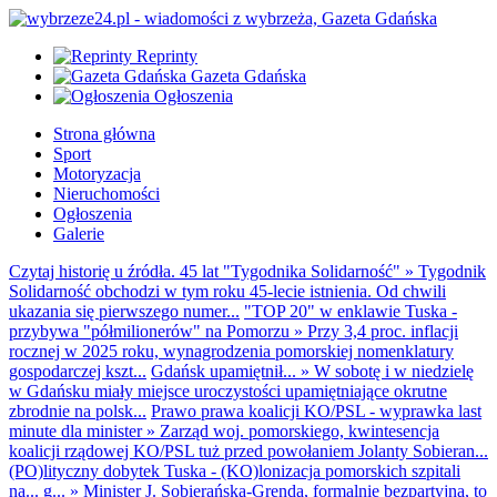
Reprinty
Gazeta Gdańska
Ogłoszenia
Strona główna
Sport
Motoryzacja
Nieruchomości
Ogłoszenia
Galerie
Czytaj historię u źródła. 45 lat "Tygodnika Solidarność"
»
Tygodnik
Solidarność obchodzi w tym roku 45-lecie istnienia. Od chwili
ukazania się pierwszego numer...
"TOP 20" w enklawie Tuska -
przybywa "półmilionerów" na Pomorzu
»
Przy 3,4 proc. inflacji
rocznej w 2025 roku, wynagrodzenia pomorskiej nomenklatury
gospodarczej kszt...
Gdańsk upamiętnił...
»
W sobotę i w niedzielę
w Gdańsku miały miejsce uroczystości upamiętniające okrutne
zbrodnie na polsk...
Prawo prawa koalicji KO/PSL - wyprawka last
minute dla minister
»
Zarząd woj. pomorskiego, kwintesencja
koalicji rządowej KO/PSL tuż przed powołaniem Jolanty Sobieran...
(PO)lityczny dobytek Tuska - (KO)lonizacja pomorskich szpitali
na... g...
»
Minister J. Sobierańska-Grenda, formalnie bezpartyjna, to