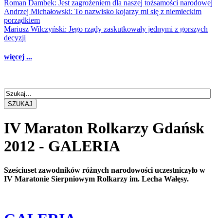
Roman Dambek: Jest zagrożeniem dla naszej tożsamości narodowej
Andrzej Michałowski: To nazwisko kojarzy mi się z niemieckim
porządkiem
Mariusz Wilczyński: Jego rządy zaskutkowały jednymi z gorszych
decyzji
więcej ...
SZUKAJ
IV Maraton Rolkarzy Gdańsk
2012 - GALERIA
Sześciuset zawodników różnych narodowości uczestniczyło w
IV Maratonie Sierpniowym Rolkarzy im. Lecha Wałęsy.