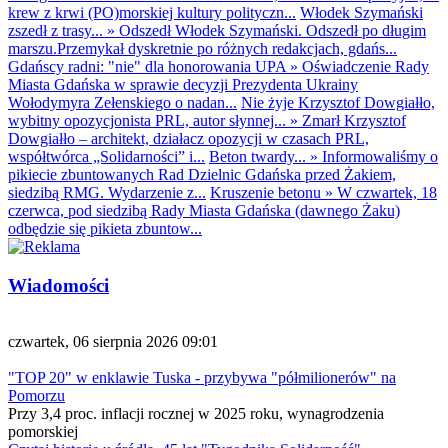
krew z krwi (PO)morskiej kultury polityczn...
Włodek Szymański
zszedł z trasy...
»
Odszedł Włodek Szymański. Odszedł po długim
marszu.Przemykał dyskretnie po różnych redakcjach, gdańs...
Gdańscy radni: "nie" dla honorowania UPA
»
Oświadczenie Rady
Miasta Gdańska w sprawie decyzji Prezydenta Ukrainy
Wołodymyra Zełenskiego o nadan...
Nie żyje Krzysztof Dowgiałło,
wybitny opozycjonista PRL, autor słynnej...
»
Zmarł Krzysztof
Dowgiałło – architekt, działacz opozycji w czasach PRL,
współtwórca „Solidarności” i...
Beton twardy...
»
Informowaliśmy o
pikiecie zbuntowanych Rad Dzielnic Gdańska przed Żakiem,
siedzibą RMG. Wydarzenie z...
Kruszenie betonu
»
W czwartek, 18
czerwca, pod siedzibą Rady Miasta Gdańska (dawnego Żaku)
odbędzie się pikieta zbuntow...
Wiadomości
czwartek, 06 sierpnia 2026 09:01
"TOP 20" w enklawie Tuska - przybywa "półmilionerów" na
Pomorzu
Przy 3,4 proc. inflacji rocznej w 2025 roku, wynagrodzenia
pomorskiej