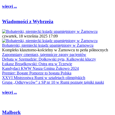
więcej ...
Wiadomości z Wybrzeża
czwartek, 18 września 2025 17:09
Bohaterski, niemiecki ksiądz upamiętniony w Żarnowcu
Kompleks klasztorno-kościelny w Żarnowcu to perła północnych
Zapomniany cmentarz, tajemnicze zgony pacjentów
Debata w Szemudzie: Dołkowski pyta, Kalkowski kluczy
Łukasz Brządkowski: Ostra gra w Tczewie
Kandydaci KWW Nasza Gmina Żukowo 2024
Premier: Bogate Pomorze to bogata Polska
XXVI Mistrzostwa Rumi w sztafetach olimpijskich
Grupa „Odkrywców” z SP nr 10 w Rumi poznaje tajniki nauki
więcej ...
Malbork