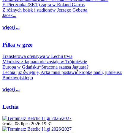
F. Pieczonka (SKT) zagra w Roland Garros
Z różnych boisk i stadionów Jerzego Geberta
Jacek...
więcej ...
Piłka w grze
Transferowa ofensywa w Lechii trwa
Młodzież z Jaguara nie zostaje w Trójmieście
Europa w Gdańsku*Stracona szansa Jaguara?
Lechia już świętuje, Arka musi postawić kropkę nad i, jubileusz
Budziwojskiego
więcej ...
Lechia
środa, 08 lipca 2026 19:31