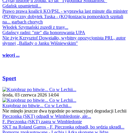
Czytaj historię u źródła. 45 lat "Tygodnika Solidarność"
Gdańsk upamiętnił...
Prawo prawa koalicji KO/PSL - wyprawka last minute dla minister
(PO)lityczny dobytek Tuska - (KO)lonizacja pomorskich szpitali
na... garbach chorych
Włodek Szymański zszedł z trasy...
Gdańscy radni: "nie" dla honorowania UPA
Nie żyje Krzysztof Dowgiałło, wybitny opozycjonista PRL, autor
słynnej „Ballady o Janku Wiśniewskim”
więcej ...
Sport
środa, 03 czerwca 2026 14:04
Krajobraz po bitwie... Co w Lechii...
Nie minęło jeszcze dwa tygodnie po sensacyjnej degradacji Lechii
Pieczonka (SKT) odpadł w Wimbledonie, ale...
F. Pieczonka (SKT) zagra w Wimbledonie
SKT na Roland Garros - F. Pieczonka odpadł, bo sędzia ukradł...
Pomorze znokautowane - Lechia i Arka skopane w lidze