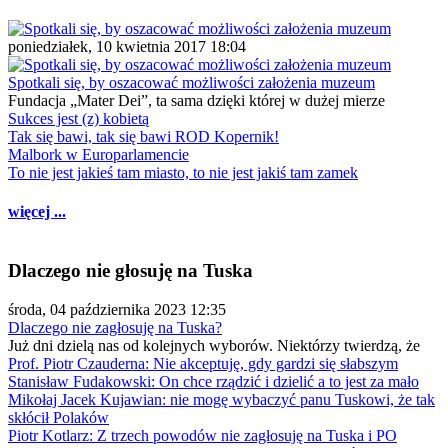
poniedziałek, 10 kwietnia 2017 18:04
Spotkali się, by oszacować możliwości założenia muzeum
Fundacja „Mater Dei”, ta sama dzięki której w dużej mierze
Sukces jest (z) kobietą
Tak się bawi, tak się bawi ROD Kopernik!
Malbork w Europarlamencie
To nie jest jakieś tam miasto, to nie jest jakiś tam zamek
więcej ...
Dlaczego nie głosuję na Tuska
środa, 04 października 2023 12:35
Dlaczego nie zagłosuję na Tuska?
Już dni dzielą nas od kolejnych wyborów. Niektórzy twierdzą, że
Prof. Piotr Czauderna: Nie akceptuję, gdy gardzi się słabszym
Stanisław Fudakowski: On chce rządzić i dzielić a to jest za mało
Mikołaj Jacek Kujawian: nie mogę wybaczyć panu Tuskowi, że tak
skłócił Polaków
Piotr Kotlarz: Z trzech powodów nie zagłosuję na Tuska i PO