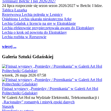
Terminarz Betclic I ligi 2026/2027
24 lipca rozpocznie się sezon sezon 2026/2027 w Betclic I lidze.
Tablica Łazarka
Rezerwowa Lechia poległa w Legnicy
Osłabiona Lechia ukarała nieskuteczną Arkę
Lechia Gdańsk z licencją na grę w Ekstraklasie
Lechia efektownie przypieczętowała awans do Ekstraklasy
Lechia o krok od powrotu do Ekstraklasy
Lechia rozbita w Rzeszowie
więcej ...
Galeria Sztuki Gdańskiej
wtorek, 26 maja 2026 07:58
Finisaż wystawy „Pomiędzy / Przenikania” w Galerii Art Hol
Politechniki Gdańskiej
W Galerii Art Hol na Wydziale Elektroniki, Telekomunikacji i
„Racjonalny” romantyk i mistyk epoki danych
Staszek
Hierofonia w sztuce