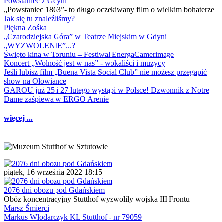
Powstaniec z Gdyni
„Powstaniec 1863”- to długo oczekiwany film o wielkim bohaterze
Jak się tu znaleźliśmy?
Piękna Zośka
„Czarodziejska Góra” w Teatrze Miejskim w Gdyni
„WYZWOLENIE”...?
Święto kina w Toruniu – Festiwal EnergaCamerimage
Koncert „Wolność jest w nas” - wokaliści i muzycy
Jeśli lubisz film „Buena Vista Social Club” nie możesz przegapić
show na Ołowiance
GAROU już 25 i 27 lutego wystąpi w Polsce! Dzwonnik z Notre
Dame zaśpiewa w ERGO Arenie
więcej ...
piątek, 16 września 2022 18:15
2076 dni obozu pod Gdańskiem
Obóz koncentracyjny Stutthof wyzwoliły wojska III Frontu
Marsz Śmierci
Markus Włodarczyk KL Stutthof - nr 79059