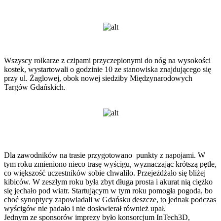
Wszyscy rolkarze z czipami przyczepionymi do nóg na wysokości
kostek, wystartowali o godzinie 10 ze stanowiska znajdującego się
przy ul. Żaglowej, obok nowej siedziby Międzynarodowych
Targów Gdańskich.
Dla zawodników na trasie przygotowano punkty z napojami. W
tym roku zmieniono nieco trasę wyścigu, wyznaczając krótszą pętle,
co większość uczestników sobie chwaliło. Przejeżdżało się bliżej
kibiców. W zeszłym roku była zbyt długa prosta i akurat nią ciężko
się jechało pod wiatr. Startującym w tym roku pomogła pogoda, bo
choć synoptycy zapowiadali w Gdańsku deszcze, to jednak podczas
wyścigów nie padało i nie doskwierał również upał.
Jednym ze sponsorów imprezy było konsorcjum InTech3D,