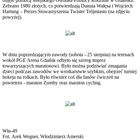
objęte pomocą Miejskiego Ośrodka Pomocy Rodzinie w Gdańsku.
Zebrano 1980 złotych, co potwierdzają Danuta Wałęsa i Wojciech
Hartung – Prezes Stowarzyszenia Twister Trójmiasto (na zdjęciu
powyżej).
W dniu poprzedzającym zawody (sobota - 25 sierpnia) na terenach
wokół PGE Arena Gdańsk odbyło się szereg imprez
towarzyszących maratonowi. Było można podziwiać zmagania
dzieci podczas zawodów we wrotkarstwie szybkim, obejrzeć turniej
hokeja na rolkach. Było również coś dla fanów ćwiczeń na
powietrzu - maraton Zumby oraz maraton cycling.
Wła-49
Fot.
Arek Wegner, Włodzimierz Amerski