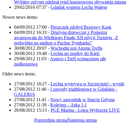
Wybitny reżyser odebrał tytuł honorowego obywatela miasta
29/02/2016 07:37
-
Gdańsk wspiera Lecha Wałęsę
Newer news items:
04/09/2012 17:00
-
Pieszczek zdobył Brązowy Kask
04/09/2012 16:33
-
Drużyna dziewcząt z Pomorza
awansowała do Wielkiego Finału XII edycji Turnieju „Z
podwórka na stadion o Puchar Tymbarku”
30/08/2012 20:07
-
Wschodni test Atomu Trefla
30/08/2012 19:48
-
Lechia po punkty do Kielc
29/08/2012 11:03
-
Asseco i Trefl wzmacniają siłę
podkoszową
Older news items:
27/08/2012 18:27
-
Lechia wygrywa w Szczecinie! - wynik
27/08/2012 11:46
-
I zawody triathlonowe w Gdańsku -
GALERIA
27/08/2012 11:41
-
Nowy zawodnik w Starcie Gdynia
27/08/2012 11:39
-
Kolejarz – Arka 1:1
26/08/2012 15:13
-
PGE Marma - Lotos Wybrzeże LIVE
Poprzednia strona
Następna strona