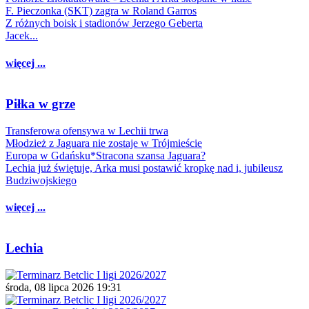
F. Pieczonka (SKT) zagra w Roland Garros
Z różnych boisk i stadionów Jerzego Geberta
Jacek...
więcej ...
Piłka w grze
Transferowa ofensywa w Lechii trwa
Młodzież z Jaguara nie zostaje w Trójmieście
Europa w Gdańsku*Stracona szansa Jaguara?
Lechia już świętuje, Arka musi postawić kropkę nad i, jubileusz
Budziwojskiego
więcej ...
Lechia
środa, 08 lipca 2026 19:31