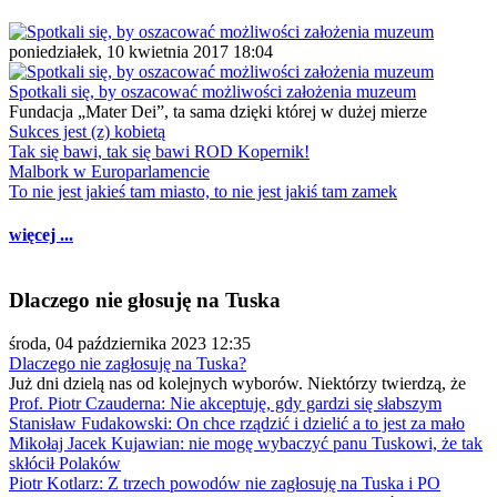
poniedziałek, 10 kwietnia 2017 18:04
Spotkali się, by oszacować możliwości założenia muzeum
Fundacja „Mater Dei”, ta sama dzięki której w dużej mierze
Sukces jest (z) kobietą
Tak się bawi, tak się bawi ROD Kopernik!
Malbork w Europarlamencie
To nie jest jakieś tam miasto, to nie jest jakiś tam zamek
więcej ...
Dlaczego nie głosuję na Tuska
środa, 04 października 2023 12:35
Dlaczego nie zagłosuję na Tuska?
Już dni dzielą nas od kolejnych wyborów. Niektórzy twierdzą, że
Prof. Piotr Czauderna: Nie akceptuję, gdy gardzi się słabszym
Stanisław Fudakowski: On chce rządzić i dzielić a to jest za mało
Mikołaj Jacek Kujawian: nie mogę wybaczyć panu Tuskowi, że tak
skłócił Polaków
Piotr Kotlarz: Z trzech powodów nie zagłosuję na Tuska i PO