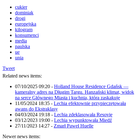
cukier
dominiak
drogi
europejska
kilogram
konsumenci
media
paulska
ue
unia
Tweet
Related news items:
07/10/2025 09:20
-
Holland House Residence Gdańsk —
kameralny adres na Długim Targu. Hanzański klimat, widok
na serce Głównego Miasta i kuchnia, która zaskakuje
11/05/2024 18:35
-
Lechia efektownie przypieczętowała
awans do Ekstraklasy
04/03/2024 19:18
-
Lechia zdeklasowała Resovię
03/12/2023 19:00
-
Lechia wypunktowała Miedź
27/11/2023 14:27
-
Zmarł Paweł Huelle
Newer news items: