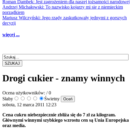
Roman Dambek: Jest zagrożeniem dla naszej tożsamości narodowej
Andrzej Michałowski: To nazwisko kojarzy mi się z niemieckim
porządkiem
Mariusz Wilczyński: Jego rządy zaskutkowały jednymi z gorszych
decyzji
więcej ...
SZUKAJ
Drogi cukier - znamy winnych
Ocena użytkowników:
/ 0
Słaby
Świetny
sobota, 12 marca 2011 12:23
Cena cukru niebezpiecznie zbliża się do 7 zł za kilogram.
Głównymi winnymi szybkiego wzrostu cen są Unia Europejska
oraz media.