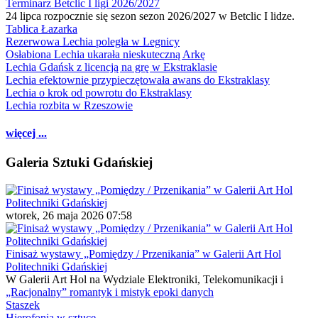
Terminarz Betclic I ligi 2026/2027
24 lipca rozpocznie się sezon sezon 2026/2027 w Betclic I lidze.
Tablica Łazarka
Rezerwowa Lechia poległa w Legnicy
Osłabiona Lechia ukarała nieskuteczną Arkę
Lechia Gdańsk z licencją na grę w Ekstraklasie
Lechia efektownie przypieczętowała awans do Ekstraklasy
Lechia o krok od powrotu do Ekstraklasy
Lechia rozbita w Rzeszowie
więcej ...
Galeria Sztuki Gdańskiej
wtorek, 26 maja 2026 07:58
Finisaż wystawy „Pomiędzy / Przenikania” w Galerii Art Hol
Politechniki Gdańskiej
W Galerii Art Hol na Wydziale Elektroniki, Telekomunikacji i
„Racjonalny” romantyk i mistyk epoki danych
Staszek
Hierofonia w sztuce