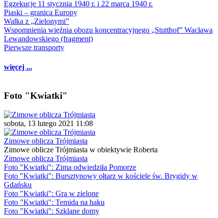
Egzekucje 11 stycznia 1940 r. i 22 marca 1940 r.
Piaski – granica Europy
Walka z „Zielonymi”
Wspomnienia więźnia obozu koncentracyjnego „Stutthof” Wacława
Lewandowskiego (fragment)
Pierwsze transporty
więcej ...
Foto "Kwiatki"
sobota, 13 lutego 2021 11:08
Zimowe oblicza Trójmiasta
Zimowe oblicze Trójmiasta w obiektywie Roberta
Zimowe oblicza Trójmiasta
Foto "Kwiatki": Zima odwiedziła Pomorze
Foto "Kwiatki": Bursztynowy ołtarz w kościele św. Brygidy w
Gdańsku
Foto "Kwiatki": Gra w zielone
Foto "Kwiatki": Temida na haku
Foto "Kwiatki": Szklane domy