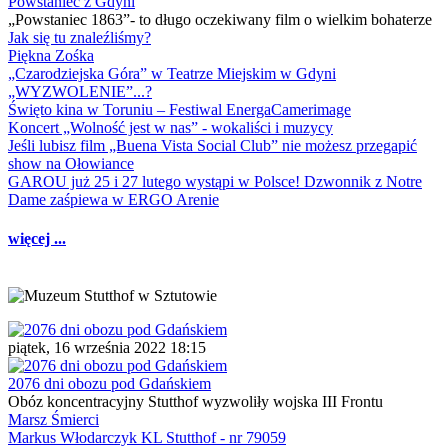
Powstaniec z Gdyni
„Powstaniec 1863”- to długo oczekiwany film o wielkim bohaterze
Jak się tu znaleźliśmy?
Piękna Zośka
„Czarodziejska Góra” w Teatrze Miejskim w Gdyni
„WYZWOLENIE”...?
Święto kina w Toruniu – Festiwal EnergaCamerimage
Koncert „Wolność jest w nas” - wokaliści i muzycy
Jeśli lubisz film „Buena Vista Social Club” nie możesz przegapić
show na Ołowiance
GAROU już 25 i 27 lutego wystąpi w Polsce! Dzwonnik z Notre
Dame zaśpiewa w ERGO Arenie
więcej ...
piątek, 16 września 2022 18:15
2076 dni obozu pod Gdańskiem
Obóz koncentracyjny Stutthof wyzwoliły wojska III Frontu
Marsz Śmierci
Markus Włodarczyk KL Stutthof - nr 79059