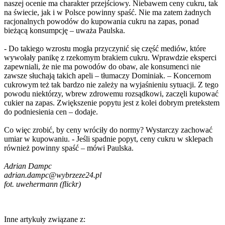
naszej ocenie ma charakter przejściowy. Niebawem ceny cukru, tak
na świecie, jak i w Polsce powinny spaść. Nie ma zatem żadnych
racjonalnych powodów do kupowania cukru na zapas, ponad
bieżącą konsumpcję – uważa Paulska.
- Do takiego wzrostu mogła przyczynić się część mediów, które
wywołały panikę z rzekomym brakiem cukru. Wprawdzie eksperci
zapewniali, że nie ma powodów do obaw, ale konsumenci nie
zawsze słuchają takich apeli – tłumaczy Dominiak. – Koncernom
cukrowym też tak bardzo nie zależy na wyjaśnieniu sytuacji. Z tego
powodu niektórzy, wbrew zdrowemu rozsądkowi, zaczęli kupować
cukier na zapas. Zwiększenie popytu jest z kolei dobrym pretekstem
do podniesienia cen – dodaje.
Co więc zrobić, by ceny wróciły do normy? Wystarczy zachować
umiar w kupowaniu. - Jeśli spadnie popyt, ceny cukru w sklepach
również powinny spaść – mówi Paulska.
Adrian Dampc
adrian.dampc@wybrzeze24.pl
fot. uwehermann (flickr)
Inne artykuły związane z: