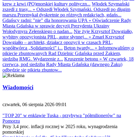
krew z krwi (PO)morskiej kultury polityczn...
Włodek Szymański
zszedł z trasy...
»
Odszedł Włodek Szymański. Odszedł po długim
marszu.Przemykał dyskretnie po różnych redakcjach, gdańs...
Gdańscy radni: "nie" dla honorowania UPA
»
Oświadczenie Rady
Miasta Gdańska w sprawie decyzji Prezydenta Ukrainy
Wołodymyra Zełenskiego o nadan...
Nie żyje Krzysztof Dowgiałło,
wybitny opozycjonista PRL, autor słynnej...
»
Zmarł Krzysztof
Dowgiałło – architekt, działacz opozycji w czasach PRL,
współtwórca „Solidarności” i...
Beton twardy...
»
Informowaliśmy o
pikiecie zbuntowanych Rad Dzielnic Gdańska przed Żakiem,
siedzibą RMG. Wydarzenie z...
Kruszenie betonu
»
W czwartek, 18
czerwca, pod siedzibą Rady Miasta Gdańska (dawnego Żaku)
odbędzie się pikieta zbuntow...
Wiadomości
czwartek, 06 sierpnia 2026 09:01
"TOP 20" w enklawie Tuska - przybywa "półmilionerów" na
Pomorzu
Przy 3,4 proc. inflacji rocznej w 2025 roku, wynagrodzenia
pomorskiej