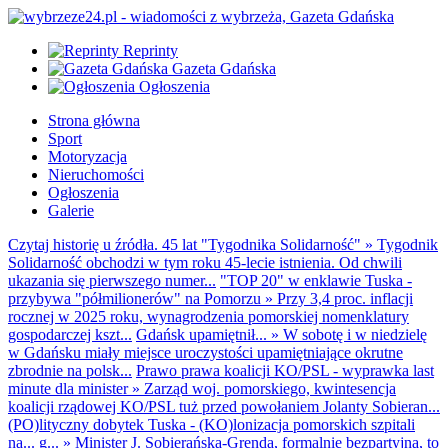
Reprinty
Gazeta Gdańska
Ogłoszenia
Strona główna
Sport
Motoryzacja
Nieruchomości
Ogłoszenia
Galerie
Czytaj historię u źródła. 45 lat "Tygodnika Solidarność"
»
Tygodnik
Solidarność obchodzi w tym roku 45-lecie istnienia. Od chwili
ukazania się pierwszego numer...
"TOP 20" w enklawie Tuska -
przybywa "półmilionerów" na Pomorzu
»
Przy 3,4 proc. inflacji
rocznej w 2025 roku, wynagrodzenia pomorskiej nomenklatury
gospodarczej kszt...
Gdańsk upamiętnił...
»
W sobotę i w niedzielę
w Gdańsku miały miejsce uroczystości upamiętniające okrutne
zbrodnie na polsk...
Prawo prawa koalicji KO/PSL - wyprawka last
minute dla minister
»
Zarząd woj. pomorskiego, kwintesencja
koalicji rządowej KO/PSL tuż przed powołaniem Jolanty Sobieran...
(PO)lityczny dobytek Tuska - (KO)lonizacja pomorskich szpitali
na... g...
»
Minister J. Sobierańska-Grenda, formalnie bezpartyjna, to