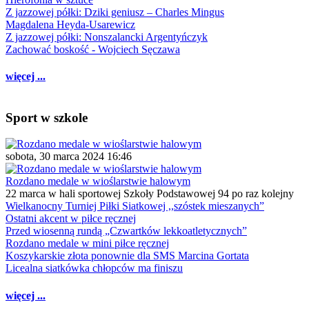
Z jazzowej półki: Dziki geniusz – Charles Mingus
Magdalena Heyda-Usarewicz
Z jazzowej półki: Nonszalancki Argentyńczyk
Zachować boskość - Wojciech Sęczawa
więcej ...
Sport w szkole
sobota, 30 marca 2024 16:46
Rozdano medale w wioślarstwie halowym
22 marca w hali sportowej Szkoły Podstawowej 94 po raz kolejny
Wielkanocny Turniej Piłki Siatkowej ,,szóstek mieszanych”
Ostatni akcent w piłce ręcznej
Przed wiosenną rundą „Czwartków lekkoatletycznych”
Rozdano medale w mini piłce ręcznej
Koszykarskie złota ponownie dla SMS Marcina Gortata
Licealna siatkówka chłopców ma finiszu
więcej ...