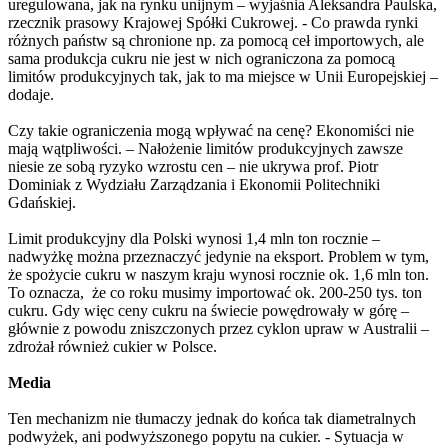
uregulowana, jak na rynku unijnym – wyjaśnia Aleksandra Paulska,
rzecznik prasowy Krajowej Spółki Cukrowej. - Co prawda rynki
różnych państw są chronione np. za pomocą ceł importowych, ale
sama produkcja cukru nie jest w nich ograniczona za pomocą
limitów produkcyjnych tak, jak to ma miejsce w Unii Europejskiej –
dodaje.
Czy takie ograniczenia mogą wpływać na cenę? Ekonomiści nie
mają wątpliwości. – Nałożenie limitów produkcyjnych zawsze
niesie ze sobą ryzyko wzrostu cen – nie ukrywa prof. Piotr
Dominiak z Wydziału Zarządzania i Ekonomii Politechniki
Gdańskiej.
Limit produkcyjny dla Polski wynosi 1,4 mln ton rocznie –
nadwyżkę można przeznaczyć jedynie na eksport. Problem w tym,
że spożycie cukru w naszym kraju wynosi rocznie ok. 1,6 mln ton.
To oznacza, że co roku musimy importować ok. 200-250 tys. ton
cukru. Gdy więc ceny cukru na świecie powędrowały w górę –
głównie z powodu zniszczonych przez cyklon upraw w Australii –
zdrożał również cukier w Polsce.
Media
Ten mechanizm nie tłumaczy jednak do końca tak diametralnych
podwyżek, ani podwyższonego popytu na cukier. - Sytuacja w