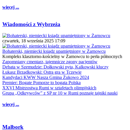
więcej ...
Wiadomości z Wybrzeża
czwartek, 18 września 2025 17:09
Bohaterski, niemiecki ksiądz upamiętniony w Żarnowcu
Kompleks klasztorno-kościelny w Żarnowcu to perła północnych
Zapomniany cmentarz, tajemnicze zgony pacjentów
Debata w Szemudzie: Dołkowski pyta, Kalkowski kluczy
Łukasz Brządkowski: Ostra gra w Tczewie
Kandydaci KWW Nasza Gmina Żukowo 2024
Premier: Bogate Pomorze to bogata Polska
XXVI Mistrzostwa Rumi w sztafetach olimpijskich
Grupa „Odkrywców” z SP nr 10 w Rumi poznaje tajniki nauki
więcej ...
Malbork