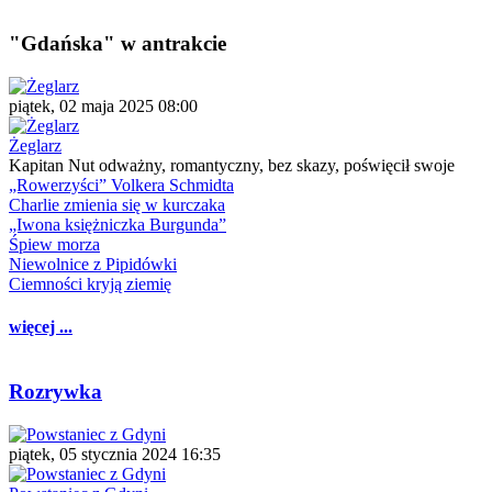
"Gdańska" w antrakcie
piątek, 02 maja 2025 08:00
Żeglarz
Kapitan Nut odważny, romantyczny, bez skazy, poświęcił swoje
„Rowerzyści” Volkera Schmidta
Charlie zmienia się w kurczaka
„Iwona księżniczka Burgunda”
Śpiew morza
Niewolnice z Pipidówki
Ciemności kryją ziemię
więcej ...
Rozrywka
piątek, 05 stycznia 2024 16:35