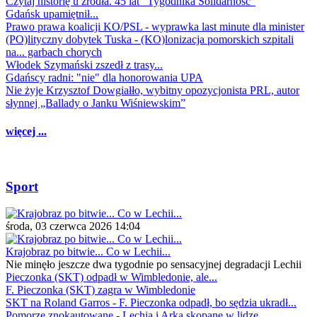
Czytaj historię u źródła. 45 lat "Tygodnika Solidarność"
Gdańsk upamiętnił...
Prawo prawa koalicji KO/PSL - wyprawka last minute dla minister
(PO)lityczny dobytek Tuska - (KO)lonizacja pomorskich szpitali
na... garbach chorych
Włodek Szymański zszedł z trasy...
Gdańscy radni: "nie" dla honorowania UPA
Nie żyje Krzysztof Dowgiałło, wybitny opozycjonista PRL, autor
słynnej „Ballady o Janku Wiśniewskim”
więcej ...
Sport
środa, 03 czerwca 2026 14:04
Krajobraz po bitwie... Co w Lechii...
Nie minęło jeszcze dwa tygodnie po sensacyjnej degradacji Lechii
Pieczonka (SKT) odpadł w Wimbledonie, ale...
F. Pieczonka (SKT) zagra w Wimbledonie
SKT na Roland Garros - F. Pieczonka odpadł, bo sędzia ukradł...
Pomorze znokautowane - Lechia i Arka skopane w lidze