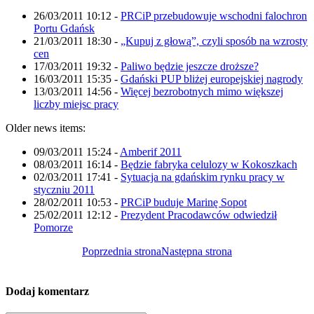
26/03/2011 10:12
-
PRCiP przebudowuje wschodni falochron
Portu Gdańsk
21/03/2011 18:30
-
„Kupuj z głową”, czyli sposób na wzrosty
cen
17/03/2011 19:32
-
Paliwo będzie jeszcze droższe?
16/03/2011 15:35
-
Gdański PUP bliżej europejskiej nagrody
13/03/2011 14:56
-
Więcej bezrobotnych mimo większej
liczby miejsc pracy
Older news items:
09/03/2011 15:24
-
Amberif 2011
08/03/2011 16:14
-
Będzie fabryka celulozy w Kokoszkach
02/03/2011 17:41
-
Sytuacja na gdańskim rynku pracy w
styczniu 2011
28/02/2011 10:53
-
PRCiP buduje Marinę Sopot
25/02/2011 12:12
-
Prezydent Pracodawców odwiedził
Pomorze
Poprzednia strona
Następna strona
Dodaj komentarz