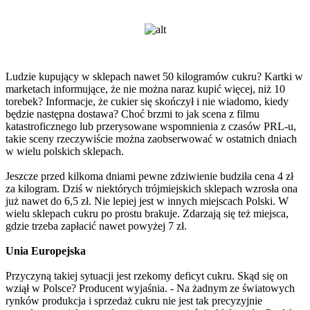
Ludzie kupujący w sklepach nawet 50 kilogramów cukru? Kartki w
marketach informujące, że nie można naraz kupić więcej, niż 10
torebek? Informacje, że cukier się skończył i nie wiadomo, kiedy
będzie następna dostawa? Choć brzmi to jak scena z filmu
katastroficznego lub przerysowane wspomnienia z czasów PRL-u,
takie sceny rzeczywiście można zaobserwować w ostatnich dniach
w wielu polskich sklepach.
Jeszcze przed kilkoma dniami pewne zdziwienie budziła cena 4 zł
za kilogram. Dziś w niektórych trójmiejskich sklepach wzrosła ona
już nawet do 6,5 zł. Nie lepiej jest w innych miejscach Polski. W
wielu sklepach cukru po prostu brakuje. Zdarzają się też miejsca,
gdzie trzeba zapłacić nawet powyżej 7 zł.
Unia Europejska
Przyczyną takiej sytuacji jest rzekomy deficyt cukru. Skąd się on
wziął w Polsce? Producent wyjaśnia. - Na żadnym ze światowych
rynków produkcja i sprzedaż cukru nie jest tak precyzyjnie