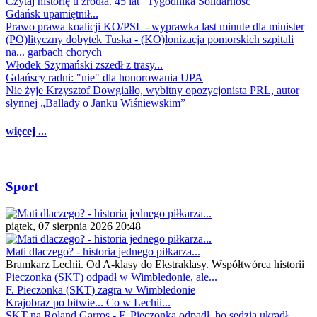
Czytaj historię u źródła. 45 lat "Tygodnika Solidarność"
Gdańsk upamiętnił...
Prawo prawa koalicji KO/PSL - wyprawka last minute dla minister
(PO)lityczny dobytek Tuska - (KO)lonizacja pomorskich szpitali
na... garbach chorych
Włodek Szymański zszedł z trasy...
Gdańscy radni: "nie" dla honorowania UPA
Nie żyje Krzysztof Dowgiałło, wybitny opozycjonista PRL, autor
słynnej „Ballady o Janku Wiśniewskim”
więcej ...
Sport
piątek, 07 sierpnia 2026 20:48
Mati dlaczego? - historia jednego piłkarza...
Bramkarz Lechii. Od A-klasy do Ekstraklasy. Współtwórca historii
Pieczonka (SKT) odpadł w Wimbledonie, ale...
F. Pieczonka (SKT) zagra w Wimbledonie
Krajobraz po bitwie... Co w Lechii...
SKT na Roland Garros - F. Pieczonka odpadł, bo sędzia ukradł...