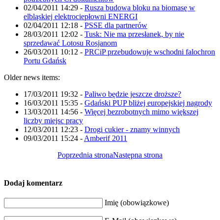
02/04/2011 14:29
-
Rusza budowa bloku na biomasę w
elbląskiej elektrociepłowni ENERGI
02/04/2011 12:18
-
PSSE dla partnerów
28/03/2011 12:02
-
Tusk: Nie ma przesłanek, by nie
sprzedawać Lotosu Rosjanom
26/03/2011 10:12
-
PRCiP przebudowuje wschodni falochron
Portu Gdańsk
Older news items:
17/03/2011 19:32
-
Paliwo będzie jeszcze droższe?
16/03/2011 15:35
-
Gdański PUP bliżej europejskiej nagrody
13/03/2011 14:56
-
Więcej bezrobotnych mimo większej
liczby miejsc pracy
12/03/2011 12:23
-
Drogi cukier - znamy winnych
09/03/2011 15:24
-
Amberif 2011
Poprzednia strona
Następna strona
Dodaj komentarz
Imię (obowiązkowe)