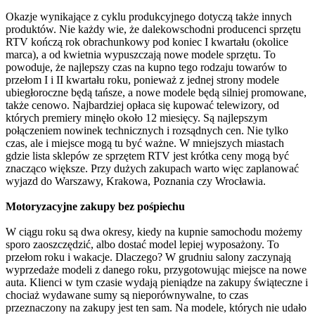
Okazje wynikające z cyklu produkcyjnego dotyczą także innych
produktów. Nie każdy wie, że dalekowschodni producenci sprzętu
RTV kończą rok obrachunkowy pod koniec I kwartału (okolice
marca), a od kwietnia wypuszczają nowe modele sprzętu. To
powoduje, że najlepszy czas na kupno tego rodzaju towarów to
przełom I i II kwartału roku, ponieważ z jednej strony modele
ubiegłoroczne będą tańsze, a nowe modele będą silniej promowane,
także cenowo. Najbardziej opłaca się kupować telewizory, od
których premiery minęło około 12 miesięcy. Są najlepszym
połączeniem nowinek technicznych i rozsądnych cen. Nie tylko
czas, ale i miejsce mogą tu być ważne. W mniejszych miastach
gdzie lista sklepów ze sprzętem RTV jest krótka ceny mogą być
znacząco większe. Przy dużych zakupach warto więc zaplanować
wyjazd do Warszawy, Krakowa, Poznania czy Wrocławia.
Motoryzacyjne zakupy bez pośpiechu
W ciągu roku są dwa okresy, kiedy na kupnie samochodu możemy
sporo zaoszczędzić, albo dostać model lepiej wyposażony. To
przełom roku i wakacje. Dlaczego? W grudniu salony zaczynają
wyprzedaże modeli z danego roku, przygotowując miejsce na nowe
auta. Klienci w tym czasie wydają pieniądze na zakupy świąteczne i
chociaż wydawane sumy są nieporównywalne, to czas
przeznaczony na zakupy jest ten sam. Na modele, których nie udało