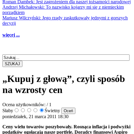
Roman Dambek: Jest zagrożeniem dla naszej tożsamości narodowej
Andrzej Michałowski: To nazwisko kojarzy mi się z niemieckim
porządkiem
Mariusz Wilczyński: Jego rządy zaskutkowały jednymi z gorszych
decyzji
więcej ...
SZUKAJ
„Kupuj z głową”, czyli sposób
na wzrosty cen
Ocena użytkowników:
/ 1
Słaby
Świetny
poniedziałek, 21 marca 2011 18:30
Ceny wielu towarów poszybowały. Rosnąca inflacja i podwyżki
podatków ogołacają nasze portfele. Doradcy finansowi Aspiro