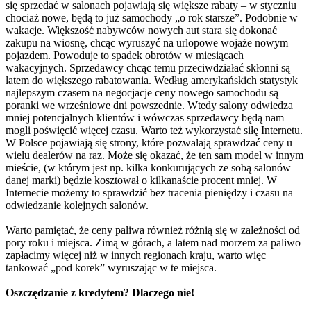
się sprzedać w salonach pojawiają się większe rabaty – w styczniu
chociaż nowe, będą to już samochody „o rok starsze”. Podobnie w
wakacje. Większość nabywców nowych aut stara się dokonać
zakupu na wiosnę, chcąc wyruszyć na urlopowe wojaże nowym
pojazdem. Powoduje to spadek obrotów w miesiącach
wakacyjnych. Sprzedawcy chcąc temu przeciwdziałać skłonni są
latem do większego rabatowania. Według amerykańskich statystyk
najlepszym czasem na negocjacje ceny nowego samochodu są
poranki we wrześniowe dni powszednie. Wtedy salony odwiedza
mniej potencjalnych klientów i wówczas sprzedawcy będą nam
mogli poświęcić więcej czasu. Warto też wykorzystać siłę Internetu.
W Polsce pojawiają się strony, które pozwalają sprawdzać ceny u
wielu dealerów na raz. Może się okazać, że ten sam model w innym
mieście, (w którym jest np. kilka konkurujących ze sobą salonów
danej marki) będzie kosztował o kilkanaście procent mniej. W
Internecie możemy to sprawdzić bez tracenia pieniędzy i czasu na
odwiedzanie kolejnych salonów.
Warto pamiętać, że ceny paliwa również różnią się w zależności od
pory roku i miejsca. Zimą w górach, a latem nad morzem za paliwo
zapłacimy więcej niż w innych regionach kraju, warto więc
tankować „pod korek” wyruszając w te miejsca.
Oszczędzanie z kredytem? Dlaczego nie!