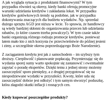
A jak wygląda sytuacja z produktami finansowymi? W tym
przypadku również są okresy, kiedy banki oferują promocyjne
warunki udzielania kredytów i zakładania lokat. W przypadku
kredytów gotówkowych trendy są podobne, jak w przypadku
dokonywania znaczących dla budżetu wydatków. Np. sprzedaż
dużego sprzętu AGD jest niższa w lecie. To sprawia, że handlowcy
są wtedy bardziej skłonni do organizowania przecen lub udzielania
rabatów, (o które czasem trzeba powalczyć). W tym czasie także
banki organizują różnego rodzaju promocje kredytów, ponieważ
latem mało kto z nich korzysta (w przeciwieństwie do późnej jesieni
i zimy, a szczególnie okresu poprzedzającego Boże Narodzenie).
Z zaciąganiem kredytu jest jak z samochodem – im szybszy tym
droższy. Cierpliwość i planowanie popłacają. Przymierzając się do
wydania sporej sumy warto spokojnie się zastanowić i ewentualnie
zapytać o poradę ekspertów. Dzięki temu z jednej strony możemy
zaoszczędzić sporo pieniędzy, a z drugiej przygotować się na
niespodziewane wydatki w przyszłości. Kwoty, które uda się
zaoszczędzić dobrze jest odłożyć i tym samym stworzyć poduszkę,
która złagodzi skutki inflacji i rosnących cen.
Kiedy kupować poszczególne produkty?