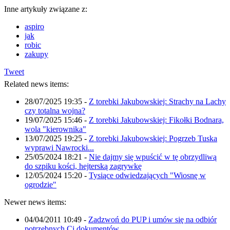
Inne artykuły związane z:
aspiro
jak
robic
zakupy
Tweet
Related news items:
28/07/2025 19:35
-
Z torebki Jakubowskiej: Strachy na Lachy
czy totalna wojna?
19/07/2025 15:46
-
Z torebki Jakubowskiej: Fikołki Bodnara,
wola "kierownika"
13/07/2025 19:25
-
Z torebki Jakubowskiej: Pogrzeb Tuska
wyprawi Nawrocki...
25/05/2024 18:21
-
Nie dajmy się wpuścić w tę obrzydliwą
do szpiku kości, hejterską zagrywkę
12/05/2024 15:20
-
Tysiące odwiedzających "Wiosnę w
ogrodzie"
Newer news items:
04/04/2011 10:49
-
Zadzwoń do PUP i umów się na odbiór
potrzebnych Ci dokumentów