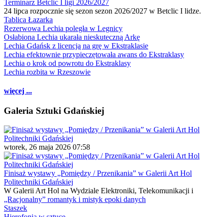
Terminarz Betclic I ligi 2026/2027
24 lipca rozpocznie się sezon sezon 2026/2027 w Betclic I lidze.
Tablica Łazarka
Rezerwowa Lechia poległa w Legnicy
Osłabiona Lechia ukarała nieskuteczną Arkę
Lechia Gdańsk z licencją na grę w Ekstraklasie
Lechia efektownie przypieczętowała awans do Ekstraklasy
Lechia o krok od powrotu do Ekstraklasy
Lechia rozbita w Rzeszowie
więcej ...
Galeria Sztuki Gdańskiej
wtorek, 26 maja 2026 07:58
Finisaż wystawy „Pomiędzy / Przenikania” w Galerii Art Hol
Politechniki Gdańskiej
W Galerii Art Hol na Wydziale Elektroniki, Telekomunikacji i
„Racjonalny” romantyk i mistyk epoki danych
Staszek
Hierofonia w sztuce