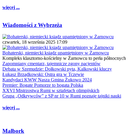
więcej ...
Wiadomości z Wybrzeża
czwartek, 18 września 2025 17:09
Bohaterski, niemiecki ksiądz upamiętniony w Żarnowcu
Kompleks klasztorno-kościelny w Żarnowcu to perła północnych
Zapomniany cmentarz, tajemnicze zgony pacjentów
Debata w Szemudzie: Dołkowski pyta, Kalkowski kluczy
Łukasz Brządkowski: Ostra gra w Tczewie
Kandydaci KWW Nasza Gmina Żukowo 2024
Premier: Bogate Pomorze to bogata Polska
XXVI Mistrzostwa Rumi w sztafetach olimpijskich
Grupa „Odkrywców” z SP nr 10 w Rumi poznaje tajniki nauki
więcej ...
Malbork