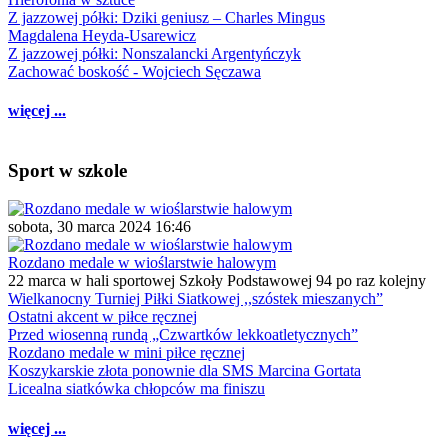
Z jazzowej półki: Dziki geniusz – Charles Mingus
Magdalena Heyda-Usarewicz
Z jazzowej półki: Nonszalancki Argentyńczyk
Zachować boskość - Wojciech Sęczawa
więcej ...
Sport w szkole
sobota, 30 marca 2024 16:46
Rozdano medale w wioślarstwie halowym
22 marca w hali sportowej Szkoły Podstawowej 94 po raz kolejny
Wielkanocny Turniej Piłki Siatkowej ,,szóstek mieszanych”
Ostatni akcent w piłce ręcznej
Przed wiosenną rundą „Czwartków lekkoatletycznych”
Rozdano medale w mini piłce ręcznej
Koszykarskie złota ponownie dla SMS Marcina Gortata
Licealna siatkówka chłopców ma finiszu
więcej ...