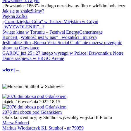
Powstaniec z Gdyni
„Powstaniec 1863”- to długo oczekiwany film o wielkim bohaterze
Jak się tu znaleźliśmy?
Piękna Zośka
„Czarodziejska Góra” w Teatrze Miejskim w Gdyni
„WYZWOLENIE”...?
Święto kina w Toruniu – Festiwal EnergaCamerimage
Koncert „Wolność jest w nas” - wokaliści i muzycy
Jeśli lubisz film „Buena Vista Social Club” nie możesz przegapić
show na Ołowiance
GAROU już 25 i 27 lutego wystąpi w Polsce! Dzwonnik z Notre
Dame zaśpiewa w ERGO Arenie
więcej ...
piątek, 16 września 2022 18:15
2076 dni obozu pod Gdańskiem
Obóz koncentracyjny Stutthof wyzwoliły wojska III Frontu
Marsz Śmierci
Markus Włodarczyk KL Stutthof - nr 79059