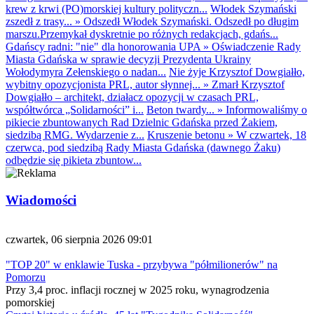
krew z krwi (PO)morskiej kultury polityczn...
Włodek Szymański
zszedł z trasy...
»
Odszedł Włodek Szymański. Odszedł po długim
marszu.Przemykał dyskretnie po różnych redakcjach, gdańs...
Gdańscy radni: "nie" dla honorowania UPA
»
Oświadczenie Rady
Miasta Gdańska w sprawie decyzji Prezydenta Ukrainy
Wołodymyra Zełenskiego o nadan...
Nie żyje Krzysztof Dowgiałło,
wybitny opozycjonista PRL, autor słynnej...
»
Zmarł Krzysztof
Dowgiałło – architekt, działacz opozycji w czasach PRL,
współtwórca „Solidarności” i...
Beton twardy...
»
Informowaliśmy o
pikiecie zbuntowanych Rad Dzielnic Gdańska przed Żakiem,
siedzibą RMG. Wydarzenie z...
Kruszenie betonu
»
W czwartek, 18
czerwca, pod siedzibą Rady Miasta Gdańska (dawnego Żaku)
odbędzie się pikieta zbuntow...
Wiadomości
czwartek, 06 sierpnia 2026 09:01
"TOP 20" w enklawie Tuska - przybywa "półmilionerów" na
Pomorzu
Przy 3,4 proc. inflacji rocznej w 2025 roku, wynagrodzenia
pomorskiej