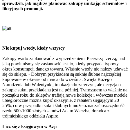
sprawdzili, jak mądrze planować zakupy unikając schematów i
fikcyjnych promocji.
Nie kupuj wtedy, kiedy wszyscy
Zakupy warto zaplanować z wyprzedzeniem. Pierwszą rzeczą, nad
jaką powinniśmy się zastanowić jest to, kiedy przypada typowy
okres konsumpcji danego towaru. Właśnie wtedy nie należy udawać
się do sklepu. - Dobrym przykładem są suknie ślubne najczęściej
kupowane w okresie od marca do września. Święta Bożego
Narodzenia lub Walentynki, to okazje do zaręczyn, ale decyzja o
zakupie sukni przekładana jest na później. Tymczasem to właśnie na
początku roku do sklepów trafiają nowe kolekcje i wówczas modele
ubiegłoroczne można kupić okazyjnie, z rabatem sięgającym 20-
25%, co w przypadku sukni ślubnych może oznaczać oszczędność
rzędu 500-1000 złotych – mówi Adam Wierzba, doradca z
trójmiejskiego oddziału Aspiro.
Licz się z księgowym w Azji