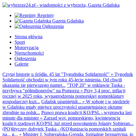
Reprinty
Gazeta Gdańska
Ogłoszenia
Strona główna
Sport
Motoryzacja
Nieruchomości
Ogłoszenia
Galerie
Czytaj historię u źródła. 45 lat "Tygodnika Solidarność"
»
Tygodnik
Solidarność obchodzi w tym roku 45-lecie istnienia. Od chwili
ukazania się pierwszego numer...
"TOP 20" w enklawie Tuska -
przybywa "półmilionerów" na Pomorzu
»
Przy 3,4 proc. inflacji
rocznej w 2025 roku, wynagrodzenia pomorskiej nomenklatury
gospodarczej kszt...
Gdańsk upamiętnił...
»
W sobotę i w niedzielę
w Gdańsku miały miejsce uroczystości upamiętniające okrutne
zbrodnie na polsk...
Prawo prawa koalicji KO/PSL - wyprawka last
minute dla minister
»
Zarząd woj. pomorskiego, kwintesencja
koalicji rządowej KO/PSL tuż przed powołaniem Jolanty Sobieran...
(PO)lityczny dobytek Tuska - (KO)lonizacja pomorskich szpitali
na... g...
»
Minister J. Sobierańska-Grenda, formalnie bezpartyjna, to