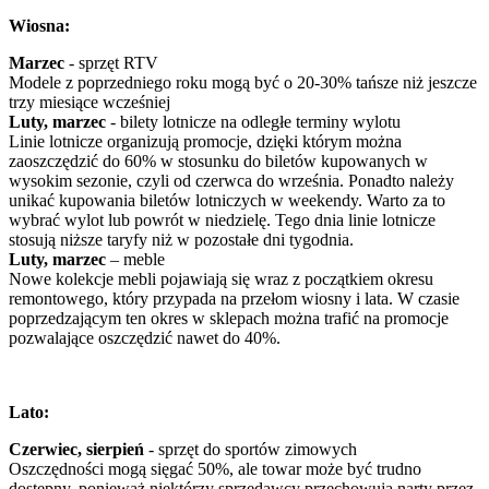
Wiosna:
Marzec
- sprzęt RTV
Modele z poprzedniego roku mogą być o 20-30% tańsze niż jeszcze
trzy miesiące wcześniej
Luty, marzec
- bilety lotnicze na odległe terminy wylotu
Linie lotnicze organizują promocje, dzięki którym można
zaoszczędzić do 60% w stosunku do biletów kupowanych w
wysokim sezonie, czyli od czerwca do września. Ponadto należy
unikać kupowania biletów lotniczych w weekendy. Warto za to
wybrać wylot lub powrót w niedzielę. Tego dnia linie lotnicze
stosują niższe taryfy niż w pozostałe dni tygodnia.
Luty, marzec
– meble
Nowe kolekcje mebli pojawiają się wraz z początkiem okresu
remontowego, który przypada na przełom wiosny i lata. W czasie
poprzedzającym ten okres w sklepach można trafić na promocje
pozwalające oszczędzić nawet do 40%.
Lato:
Czerwiec, sierpień
- sprzęt do sportów zimowych
Oszczędności mogą sięgać 50%, ale towar może być trudno
dostępny, ponieważ niektórzy sprzedawcy przechowują narty przez