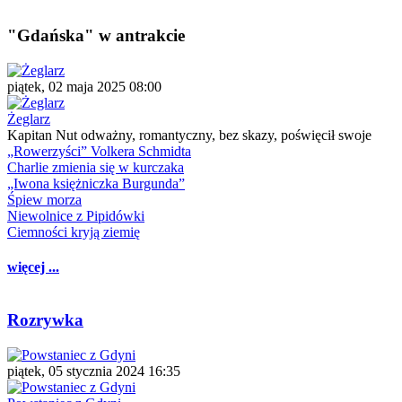
"Gdańska" w antrakcie
piątek, 02 maja 2025 08:00
Żeglarz
Kapitan Nut odważny, romantyczny, bez skazy, poświęcił swoje
„Rowerzyści” Volkera Schmidta
Charlie zmienia się w kurczaka
„Iwona księżniczka Burgunda”
Śpiew morza
Niewolnice z Pipidówki
Ciemności kryją ziemię
więcej ...
Rozrywka
piątek, 05 stycznia 2024 16:35