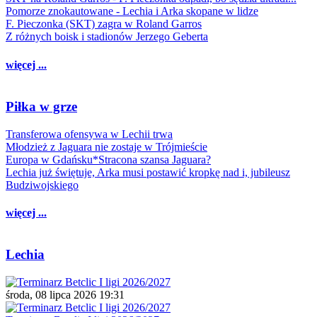
Pomorze znokautowane - Lechia i Arka skopane w lidze
F. Pieczonka (SKT) zagra w Roland Garros
Z różnych boisk i stadionów Jerzego Geberta
więcej ...
Piłka w grze
Transferowa ofensywa w Lechii trwa
Młodzież z Jaguara nie zostaje w Trójmieście
Europa w Gdańsku*Stracona szansa Jaguara?
Lechia już świętuje, Arka musi postawić kropkę nad i, jubileusz
Budziwojskiego
więcej ...
Lechia
środa, 08 lipca 2026 19:31