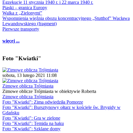
Egzekucje 11 stycznia 1940 r. i 22 marca 1940 r.
Piaski – granica Europy
Walka z „Zielonymi”
Wspomnienia więźnia obozu koncentracyjnego „Stutthof” Wacława
Lewandowskiego (fragment)
Pierwsze transporty
więcej ...
Foto "Kwiatki"
sobota, 13 lutego 2021 11:08
Zimowe oblicza Trójmiasta
Zimowe oblicze Trójmiasta w obiektywie Roberta
Zimowe oblicza Trójmiasta
Foto "Kwiatki": Zima odwiedziła Pomorze
Foto "Kwiatki": Bursztynowy ołtarz w kościele św. Brygidy w
Gdańsku
Foto "Kwiatki": Gra w zielone
Foto "Kwiatki": Temida na haku
Foto "Kwiatki": Szklane domy