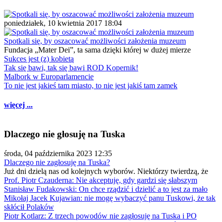
poniedziałek, 10 kwietnia 2017 18:04
Spotkali się, by oszacować możliwości założenia muzeum
Fundacja „Mater Dei”, ta sama dzięki której w dużej mierze
Sukces jest (z) kobietą
Tak się bawi, tak się bawi ROD Kopernik!
Malbork w Europarlamencie
To nie jest jakieś tam miasto, to nie jest jakiś tam zamek
więcej ...
Dlaczego nie głosuję na Tuska
środa, 04 października 2023 12:35
Dlaczego nie zagłosuję na Tuska?
Już dni dzielą nas od kolejnych wyborów. Niektórzy twierdzą, że
Prof. Piotr Czauderna: Nie akceptuję, gdy gardzi się słabszym
Stanisław Fudakowski: On chce rządzić i dzielić a to jest za mało
Mikołaj Jacek Kujawian: nie mogę wybaczyć panu Tuskowi, że tak
skłócił Polaków
Piotr Kotlarz: Z trzech powodów nie zagłosuję na Tuska i PO