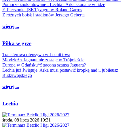
Pomorze znokautowane - Lechia i Arka skopane w lidze
F. Pieczonka (SKT) zagra w Roland Garros
Z różnych boisk i stadionów Jerzego Geberta
więcej ...
Piłka w grze
Transferowa ofensywa w Lechii trwa
Młodzież z Jaguara nie zostaje w Trójmieście
Europa w Gdańsku*Stracona szansa Jaguara?
Lechia już świętuje, Arka musi postawić kropkę nad i, jubileusz
Budziwojskiego
więcej ...
Lechia
środa, 08 lipca 2026 19:31