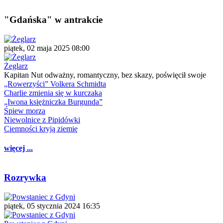
"Gdańska" w antrakcie
piątek, 02 maja 2025 08:00
Żeglarz
Kapitan Nut odważny, romantyczny, bez skazy, poświęcił swoje
„Rowerzyści” Volkera Schmidta
Charlie zmienia się w kurczaka
„Iwona księżniczka Burgunda”
Śpiew morza
Niewolnice z Pipidówki
Ciemności kryją ziemię
więcej ...
Rozrywka
piątek, 05 stycznia 2024 16:35