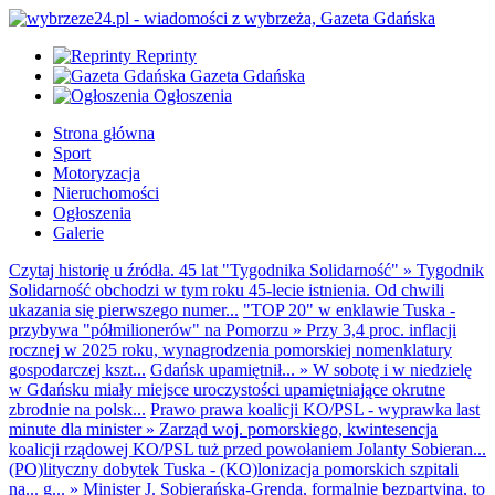
Reprinty
Gazeta Gdańska
Ogłoszenia
Strona główna
Sport
Motoryzacja
Nieruchomości
Ogłoszenia
Galerie
Czytaj historię u źródła. 45 lat "Tygodnika Solidarność"
»
Tygodnik
Solidarność obchodzi w tym roku 45-lecie istnienia. Od chwili
ukazania się pierwszego numer...
"TOP 20" w enklawie Tuska -
przybywa "półmilionerów" na Pomorzu
»
Przy 3,4 proc. inflacji
rocznej w 2025 roku, wynagrodzenia pomorskiej nomenklatury
gospodarczej kszt...
Gdańsk upamiętnił...
»
W sobotę i w niedzielę
w Gdańsku miały miejsce uroczystości upamiętniające okrutne
zbrodnie na polsk...
Prawo prawa koalicji KO/PSL - wyprawka last
minute dla minister
»
Zarząd woj. pomorskiego, kwintesencja
koalicji rządowej KO/PSL tuż przed powołaniem Jolanty Sobieran...
(PO)lityczny dobytek Tuska - (KO)lonizacja pomorskich szpitali
na... g...
»
Minister J. Sobierańska-Grenda, formalnie bezpartyjna, to