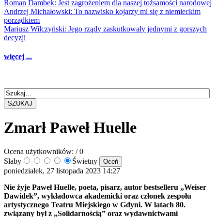
Roman Dambek: Jest zagrożeniem dla naszej tożsamości narodowej
Andrzej Michałowski: To nazwisko kojarzy mi się z niemieckim
porządkiem
Mariusz Wilczyński: Jego rządy zaskutkowały jednymi z gorszych
decyzji
więcej ...
SZUKAJ
Zmarł Paweł Huelle
Ocena użytkowników:
/ 0
Słaby
Świetny
poniedziałek, 27 listopada 2023 14:27
Nie żyje Paweł Huelle, poeta, pisarz, autor bestselleru „Weiser
Dawidek”, wykładowca akademicki oraz członek zespołu
artystycznego Teatru Miejskiego w Gdyni. W latach 80.
związany był z „Solidarnością” oraz wydawnictwami