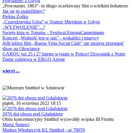
Powstaniec z Gdyni
„Powstaniec 1863”- to długo oczekiwany film o wielkim bohaterze
Jak się tu znaleźliśmy?
Piękna Zośka
„Czarodziejska Góra” w Teatrze Miejskim w Gdyni
„WYZWOLENIE”...?
Święto kina w Toruniu – Festiwal EnergaCamerimage
Koncert „Wolność jest w nas” - wokaliści i muzycy
Jeśli lubisz film „Buena Vista Social Club” nie możesz przegapić
show na Ołowiance
GAROU już 25 i 27 lutego wystąpi w Polsce! Dzwonnik z Notre
Dame zaśpiewa w ERGO Arenie
więcej ...
piątek, 16 września 2022 18:15
2076 dni obozu pod Gdańskiem
Obóz koncentracyjny Stutthof wyzwoliły wojska III Frontu
Marsz Śmierci
Markus Włodarczyk KL Stutthof - nr 79059