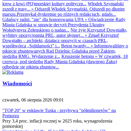
krew z krwi (PO)morskiej kultury polityczn...
Włodek Szymański
zszedł z trasy...
»
Odszedł Włodek Szymański. Odszedł po długim
marszu.Przemykał dyskretnie po różnych redakcjach, gdańs...
Gdańscy radni: "nie" dla honorowania UPA
»
Oświadczenie Rady
Miasta Gdańska w sprawie decyzji Prezydenta Ukrainy
Wołodymyra Zełenskiego o nadan...
Nie żyje Krzysztof Dowgiałło,
wybitny opozycjonista PRL, autor słynnej...
»
Zmarł Krzysztof
Dowgiałło – architekt, działacz opozycji w czasach PRL,
współtwórca „Solidarności” i...
Beton twardy...
»
Informowaliśmy o
pikiecie zbuntowanych Rad Dzielnic Gdańska przed Żakiem,
siedzibą RMG. Wydarzenie z...
Kruszenie betonu
»
W czwartek, 18
czerwca, pod siedzibą Rady Miasta Gdańska (dawnego Żaku)
odbędzie się pikieta zbuntow...
Wiadomości
czwartek, 06 sierpnia 2026 09:01
"TOP 20" w enklawie Tuska - przybywa "półmilionerów" na
Pomorzu
Przy 3,4 proc. inflacji rocznej w 2025 roku, wynagrodzenia
pomorskiej