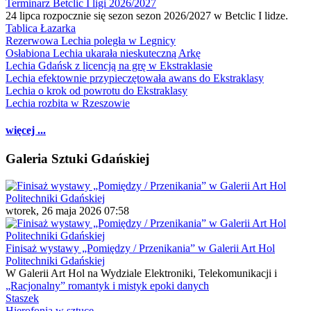
Terminarz Betclic I ligi 2026/2027
24 lipca rozpocznie się sezon sezon 2026/2027 w Betclic I lidze.
Tablica Łazarka
Rezerwowa Lechia poległa w Legnicy
Osłabiona Lechia ukarała nieskuteczną Arkę
Lechia Gdańsk z licencją na grę w Ekstraklasie
Lechia efektownie przypieczętowała awans do Ekstraklasy
Lechia o krok od powrotu do Ekstraklasy
Lechia rozbita w Rzeszowie
więcej ...
Galeria Sztuki Gdańskiej
wtorek, 26 maja 2026 07:58
Finisaż wystawy „Pomiędzy / Przenikania” w Galerii Art Hol
Politechniki Gdańskiej
W Galerii Art Hol na Wydziale Elektroniki, Telekomunikacji i
„Racjonalny” romantyk i mistyk epoki danych
Staszek
Hierofonia w sztuce