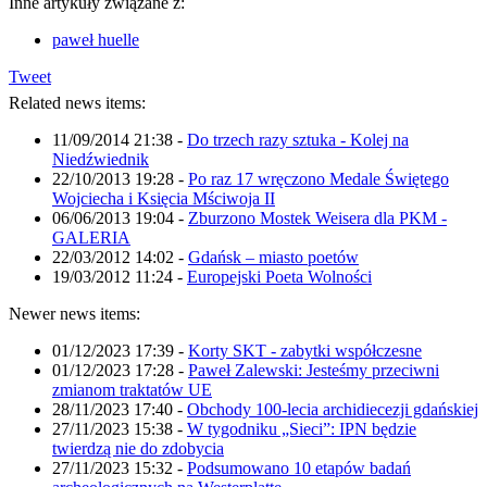
Inne artykuły związane z:
paweł huelle
Tweet
Related news items:
11/09/2014 21:38
-
Do trzech razy sztuka - Kolej na
Niedźwiednik
22/10/2013 19:28
-
Po raz 17 wręczono Medale Świętego
Wojciecha i Księcia Mściwoja II
06/06/2013 19:04
-
Zburzono Mostek Weisera dla PKM -
GALERIA
22/03/2012 14:02
-
Gdańsk – miasto poetów
19/03/2012 11:24
-
Europejski Poeta Wolności
Newer news items:
01/12/2023 17:39
-
Korty SKT - zabytki współczesne
01/12/2023 17:28
-
Paweł Zalewski: Jesteśmy przeciwni
zmianom traktatów UE
28/11/2023 17:40
-
Obchody 100-lecia archidiecezji gdańskiej
27/11/2023 15:38
-
W tygodniku „Sieci”: IPN będzie
twierdzą nie do zdobycia
27/11/2023 15:32
-
Podsumowano 10 etapów badań