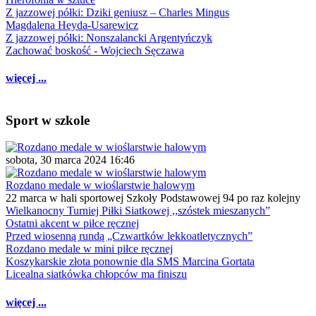
Z jazzowej półki: Dziki geniusz – Charles Mingus
Magdalena Heyda-Usarewicz
Z jazzowej półki: Nonszalancki Argentyńczyk
Zachować boskość - Wojciech Sęczawa
więcej ...
Sport w szkole
sobota, 30 marca 2024 16:46
Rozdano medale w wioślarstwie halowym
22 marca w hali sportowej Szkoły Podstawowej 94 po raz kolejny
Wielkanocny Turniej Piłki Siatkowej ,,szóstek mieszanych”
Ostatni akcent w piłce ręcznej
Przed wiosenną rundą „Czwartków lekkoatletycznych”
Rozdano medale w mini piłce ręcznej
Koszykarskie złota ponownie dla SMS Marcina Gortata
Licealna siatkówka chłopców ma finiszu
więcej ...