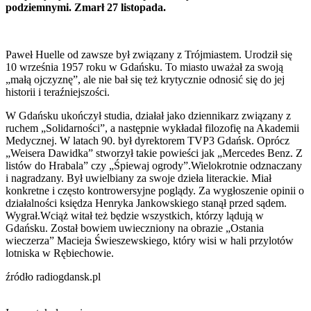
podziemnymi. Zmarł 27 listopada.
Paweł Huelle od zawsze był związany z Trójmiastem. Urodził się
10 września 1957 roku w Gdańsku. To miasto uważał za swoją
„małą ojczyznę”, ale nie bał się też krytycznie odnosić się do jej
historii i teraźniejszości.
W Gdańsku ukończył studia, działał jako dziennikarz związany z
ruchem „Solidarności”, a następnie wykładał filozofię na Akademii
Medycznej. W latach 90. był dyrektorem TVP3 Gdańsk. Oprócz
„Weisera Dawidka” stworzył takie powieści jak „Mercedes Benz. Z
listów do Hrabala” czy „Śpiewaj ogrody”.Wielokrotnie odznaczany
i nagradzany. Był uwielbiany za swoje dzieła literackie. Miał
konkretne i często kontrowersyjne poglądy. Za wygłoszenie opinii o
działalności księdza Henryka Jankowskiego stanął przed sądem.
Wygrał.Wciąż witał też będzie wszystkich, którzy lądują w
Gdańsku. Został bowiem uwieczniony na obrazie „Ostania
wieczerza” Macieja Świeszewskiego, który wisi w hali przylotów
lotniska w Rębiechowie.
źródło radiogdansk.pl