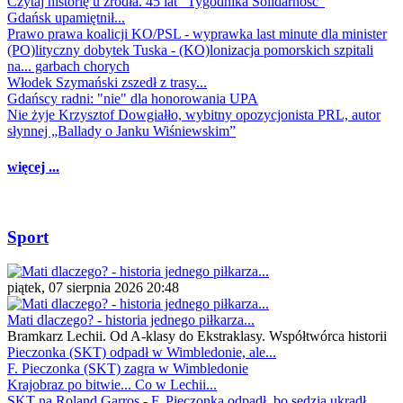
Czytaj historię u źródła. 45 lat "Tygodnika Solidarność"
Gdańsk upamiętnił...
Prawo prawa koalicji KO/PSL - wyprawka last minute dla minister
(PO)lityczny dobytek Tuska - (KO)lonizacja pomorskich szpitali
na... garbach chorych
Włodek Szymański zszedł z trasy...
Gdańscy radni: "nie" dla honorowania UPA
Nie żyje Krzysztof Dowgiałło, wybitny opozycjonista PRL, autor
słynnej „Ballady o Janku Wiśniewskim”
więcej ...
Sport
piątek, 07 sierpnia 2026 20:48
Mati dlaczego? - historia jednego piłkarza...
Bramkarz Lechii. Od A-klasy do Ekstraklasy. Współtwórca historii
Pieczonka (SKT) odpadł w Wimbledonie, ale...
F. Pieczonka (SKT) zagra w Wimbledonie
Krajobraz po bitwie... Co w Lechii...
SKT na Roland Garros - F. Pieczonka odpadł, bo sędzia ukradł...