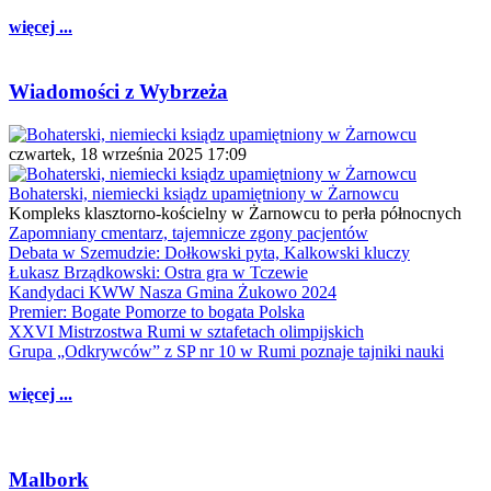
więcej ...
Wiadomości z Wybrzeża
czwartek, 18 września 2025 17:09
Bohaterski, niemiecki ksiądz upamiętniony w Żarnowcu
Kompleks klasztorno-kościelny w Żarnowcu to perła północnych
Zapomniany cmentarz, tajemnicze zgony pacjentów
Debata w Szemudzie: Dołkowski pyta, Kalkowski kluczy
Łukasz Brządkowski: Ostra gra w Tczewie
Kandydaci KWW Nasza Gmina Żukowo 2024
Premier: Bogate Pomorze to bogata Polska
XXVI Mistrzostwa Rumi w sztafetach olimpijskich
Grupa „Odkrywców” z SP nr 10 w Rumi poznaje tajniki nauki
więcej ...
Malbork