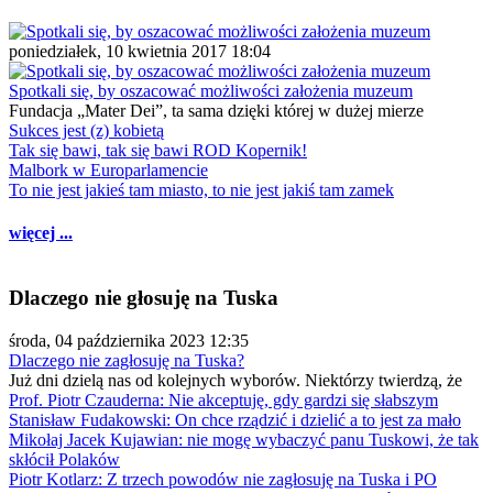
poniedziałek, 10 kwietnia 2017 18:04
Spotkali się, by oszacować możliwości założenia muzeum
Fundacja „Mater Dei”, ta sama dzięki której w dużej mierze
Sukces jest (z) kobietą
Tak się bawi, tak się bawi ROD Kopernik!
Malbork w Europarlamencie
To nie jest jakieś tam miasto, to nie jest jakiś tam zamek
więcej ...
Dlaczego nie głosuję na Tuska
środa, 04 października 2023 12:35
Dlaczego nie zagłosuję na Tuska?
Już dni dzielą nas od kolejnych wyborów. Niektórzy twierdzą, że
Prof. Piotr Czauderna: Nie akceptuję, gdy gardzi się słabszym
Stanisław Fudakowski: On chce rządzić i dzielić a to jest za mało
Mikołaj Jacek Kujawian: nie mogę wybaczyć panu Tuskowi, że tak
skłócił Polaków
Piotr Kotlarz: Z trzech powodów nie zagłosuję na Tuska i PO