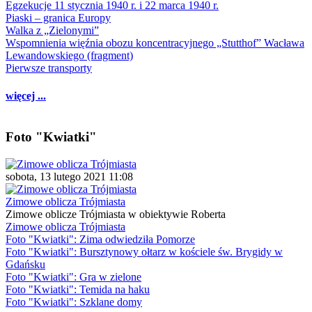
Egzekucje 11 stycznia 1940 r. i 22 marca 1940 r.
Piaski – granica Europy
Walka z „Zielonymi”
Wspomnienia więźnia obozu koncentracyjnego „Stutthof” Wacława
Lewandowskiego (fragment)
Pierwsze transporty
więcej ...
Foto "Kwiatki"
sobota, 13 lutego 2021 11:08
Zimowe oblicza Trójmiasta
Zimowe oblicze Trójmiasta w obiektywie Roberta
Zimowe oblicza Trójmiasta
Foto "Kwiatki": Zima odwiedziła Pomorze
Foto "Kwiatki": Bursztynowy ołtarz w kościele św. Brygidy w
Gdańsku
Foto "Kwiatki": Gra w zielone
Foto "Kwiatki": Temida na haku
Foto "Kwiatki": Szklane domy