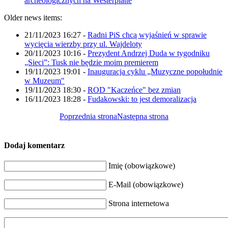
archeologicznych na Westerplatte
Older news items:
21/11/2023 16:27
-
Radni PiS chcą wyjaśnień w sprawie
wycięcia wierzby przy ul. Wajdeloty
20/11/2023 10:16
-
Prezydent Andrzej Duda w tygodniku
„Sieci”: Tusk nie będzie moim premierem
19/11/2023 19:01
-
Inauguracja cyklu „Muzyczne popołudnie
w Muzeum"
19/11/2023 18:30
-
ROD "Kaczeńce" bez zmian
16/11/2023 18:28
-
Fudakowski: to jest demoralizacja
Poprzednia strona
Następna strona
Dodaj komentarz
Imię (obowiązkowe)
E-Mail (obowiązkowe)
Strona internetowa