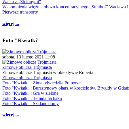
Walka z „Zielonymi”
Wspomnienia więźnia obozu koncentracyjnego „Stutthof” Wacława 
Pierwsze transporty
więcej ...
Foto "Kwiatki"
sobota, 13 lutego 2021 11:08
Zimowe oblicza Trójmiasta
Zimowe oblicze Trójmiasta w obiektywie Roberta
Zimowe oblicza Trójmiasta
Foto "Kwiatki": Zima odwiedziła Pomorze
Foto "Kwiatki": Bursztynowy ołtarz w kościele św. Brygidy w Gdań
Foto "Kwiatki": Gra w zielone
Foto "Kwiatki": Temida na haku
Foto "Kwiatki": Szklane domy
więcej ...