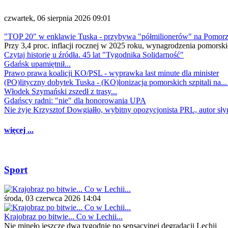
czwartek, 06 sierpnia 2026 09:01
"TOP 20" w enklawie Tuska - przybywa "półmilionerów" na Pomor
Przy 3,4 proc. inflacji rocznej w 2025 roku, wynagrodzenia pomorski
Czytaj historię u źródła. 45 lat "Tygodnika Solidarność"
Gdańsk upamiętnił...
Prawo prawa koalicji KO/PSL - wyprawka last minute dla minister
(PO)lityczny dobytek Tuska - (KO)lonizacja pomorskich szpitali na..
Włodek Szymański zszedł z trasy...
Gdańscy radni: "nie" dla honorowania UPA
Nie żyje Krzysztof Dowgiałło, wybitny opozycjonista PRL, autor sł
więcej ...
Sport
środa, 03 czerwca 2026 14:04
Krajobraz po bitwie... Co w Lechii...
Nie minęło jeszcze dwa tygodnie po sensacyjnej degradacji Lechii