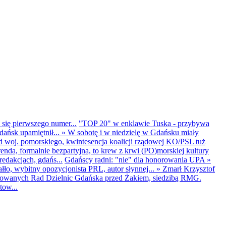
 się pierwszego numer...
"TOP 20" w enklawie Tuska - przybywa
dańsk upamiętnił...
»
W sobotę i w niedzielę w Gdańsku miały
d woj. pomorskiego, kwintesencja koalicji rządowej KO/PSL tuż
renda, formalnie bezpartyjna, to krew z krwi (PO)morskiej kultury
edakcjach, gdańs...
Gdańscy radni: "nie" dla honorowania UPA
»
ło, wybitny opozycjonista PRL, autor słynnej...
»
Zmarł Krzysztof
ntowanych Rad Dzielnic Gdańska przed Żakiem, siedzibą RMG.
tow...