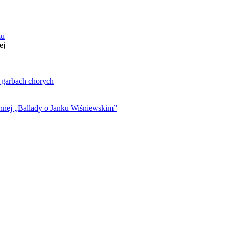
zu
ej
. garbach chorych
ynnej „Ballady o Janku Wiśniewskim”