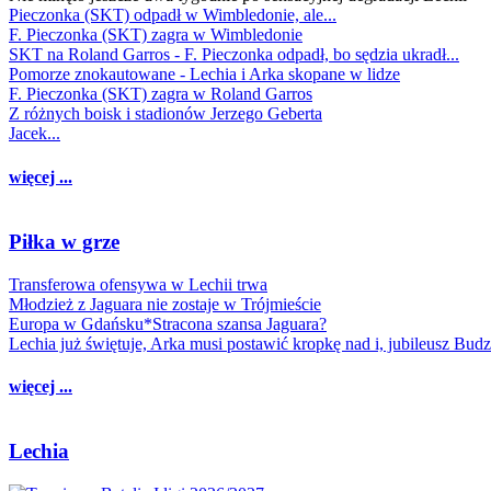
Pieczonka (SKT) odpadł w Wimbledonie, ale...
F. Pieczonka (SKT) zagra w Wimbledonie
SKT na Roland Garros - F. Pieczonka odpadł, bo sędzia ukradł...
Pomorze znokautowane - Lechia i Arka skopane w lidze
F. Pieczonka (SKT) zagra w Roland Garros
Z różnych boisk i stadionów Jerzego Geberta
Jacek...
więcej ...
Piłka w grze
Transferowa ofensywa w Lechii trwa
Młodzież z Jaguara nie zostaje w Trójmieście
Europa w Gdańsku*Stracona szansa Jaguara?
Lechia już świętuje, Arka musi postawić kropkę nad i, jubileusz Bud
więcej ...
Lechia