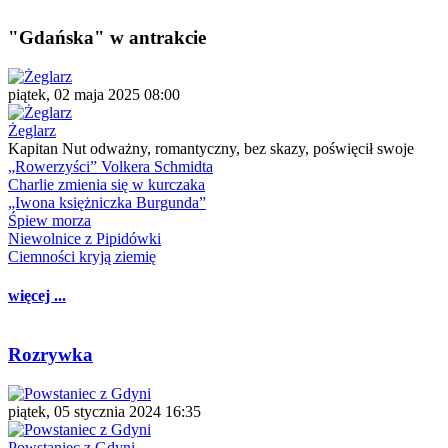
"Gdańska" w antrakcie
piątek, 02 maja 2025 08:00
Żeglarz
Kapitan Nut odważny, romantyczny, bez skazy, poświęcił swoje
„Rowerzyści” Volkera Schmidta
Charlie zmienia się w kurczaka
„Iwona księżniczka Burgunda”
Śpiew morza
Niewolnice z Pipidówki
Ciemności kryją ziemię
więcej ...
Rozrywka
piątek, 05 stycznia 2024 16:35
Powstaniec z Gdyni