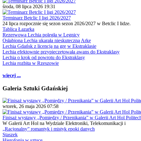
środa, 08 lipca 2026 19:31
Terminarz Betclic I ligi 2026/2027
24 lipca rozpocznie się sezon sezon 2026/2027 w Betclic I lidze.
Tablica Łazarka
Rezerwowa Lechia poległa w Legnicy
Osłabiona Lechia ukarała nieskuteczną Arkę
Lechia Gdańsk z licencją na grę w Ekstraklasie
Lechia efektownie przypieczętowała awans do Ekstraklasy
Lechia o krok od powrotu do Ekstraklasy
Lechia rozbita w Rzeszowie
więcej ...
Galeria Sztuki Gdańskiej
wtorek, 26 maja 2026 07:58
Finisaż wystawy „Pomiędzy / Przenikania” w Galerii Art Hol Politec
W Galerii Art Hol na Wydziale Elektroniki, Telekomunikacji i
„Racjonalny” romantyk i mistyk epoki danych
Staszek
Hierofonia w sztuce