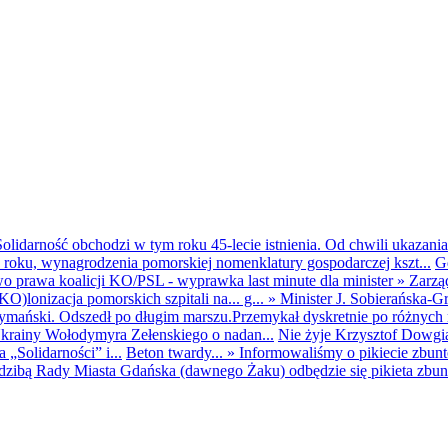
olidarność obchodzi w tym roku 45-lecie istnienia. Od chwili ukazania
25 roku, wynagrodzenia pomorskiej nomenklatury gospodarczej kszt...
G
o prawa koalicji KO/PSL - wyprawka last minute dla minister
»
Zarzą
O)lonizacja pomorskich szpitali na... g...
»
Minister J. Sobierańska-G
mański. Odszedł po długim marszu.Przemykał dyskretnie po różnych r
krainy Wołodymyra Zełenskiego o nadan...
Nie żyje Krzysztof Dowgiał
„Solidarności” i...
Beton twardy...
»
Informowaliśmy o pikiecie zbu
dzibą Rady Miasta Gdańska (dawnego Żaku) odbędzie się pikieta zbun