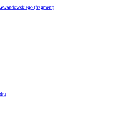
Lewandowskiego (fragment)
sku