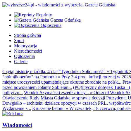
Reprinty
Gazeta Gdańska
Ogłoszenia
Strona główna
Sport
Motoryzacja
Nieruchomości
Ogłoszenia
Galerie
Czytaj historię u źródła. 45 lat "Tygodnika Solidarność"
»
Tygodnik S
"półmilionerów" na Pomorzu
»
Przy 3,4 proc. inflacji rocznej w 20
miejsce uroczystości upamiętniające okrutne zbrodnie na polsk...
Praw
przed powołaniem Jolanty Sobieran...
(PO)lityczny dobytek Tuska - (K
polityczn...
Włodek Szymański zszedł z trasy...
»
Odszedł Włodek Szy
Oświadczenie Rady Miasta Gdańska w sprawie decyzji Prezydenta U
Dowgiałło – architekt, działacz opozycji w czasach PRL, współtwórca 
Wydarzenie z...
Kruszenie betonu
»
W czwartek, 18 czerwca, pod sie
Wiadomości