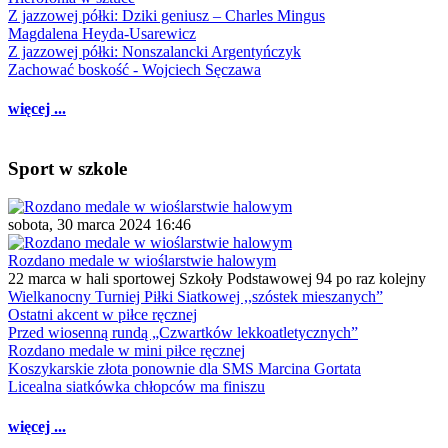
Z jazzowej półki: Dziki geniusz – Charles Mingus
Magdalena Heyda-Usarewicz
Z jazzowej półki: Nonszalancki Argentyńczyk
Zachować boskość - Wojciech Sęczawa
więcej ...
Sport w szkole
sobota, 30 marca 2024 16:46
Rozdano medale w wioślarstwie halowym
22 marca w hali sportowej Szkoły Podstawowej 94 po raz kolejny
Wielkanocny Turniej Piłki Siatkowej ,,szóstek mieszanych”
Ostatni akcent w piłce ręcznej
Przed wiosenną rundą „Czwartków lekkoatletycznych”
Rozdano medale w mini piłce ręcznej
Koszykarskie złota ponownie dla SMS Marcina Gortata
Licealna siatkówka chłopców ma finiszu
więcej ...