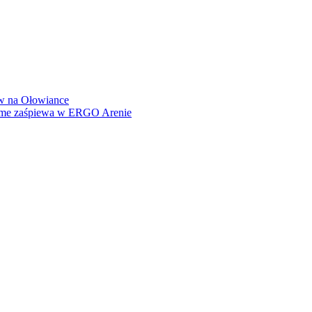
how na Ołowiance
Dame zaśpiewa w ERGO Arenie