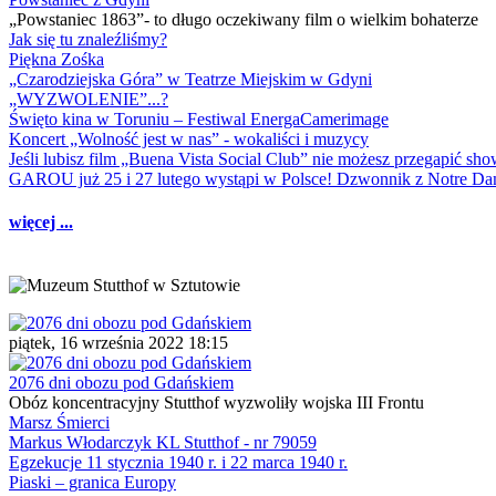
„Powstaniec 1863”- to długo oczekiwany film o wielkim bohaterze
Jak się tu znaleźliśmy?
Piękna Zośka
„Czarodziejska Góra” w Teatrze Miejskim w Gdyni
„WYZWOLENIE”...?
Święto kina w Toruniu – Festiwal EnergaCamerimage
Koncert „Wolność jest w nas” - wokaliści i muzycy
Jeśli lubisz film „Buena Vista Social Club” nie możesz przegapić s
GAROU już 25 i 27 lutego wystąpi w Polsce! Dzwonnik z Notre 
więcej ...
piątek, 16 września 2022 18:15
2076 dni obozu pod Gdańskiem
Obóz koncentracyjny Stutthof wyzwoliły wojska III Frontu
Marsz Śmierci
Markus Włodarczyk KL Stutthof - nr 79059
Egzekucje 11 stycznia 1940 r. i 22 marca 1940 r.
Piaski – granica Europy