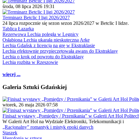
środa, 08 lipca 2026 19:31
Terminarz Betclic I ligi 2026/2027
24 lipca rozpocznie się sezon sezon 2026/2027 w Betclic I lidze.
Tablica Łazarka
Rezerwowa Lechia poległa w Legnicy
Osłabiona Lechia ukarała nieskuteczną Arkę
Lechia Gdańsk z licencją na grę w Ekstraklasie
Lechia efektownie przypieczętowała awans do Ekstraklasy
Lechia o krok od powrotu do Ekstraklasy
Lechia rozbita w Rzeszowie
więcej ...
Galeria Sztuki Gdańskiej
wtorek, 26 maja 2026 07:58
Finisaż wystawy „Pomiędzy / Przenikania” w Galerii Art Hol Politec
W Galerii Art Hol na Wydziale Elektroniki, Telekomunikacji i
„Racjonalny” romantyk i mistyk epoki danych
Staszek
Hierofonia w sztuce