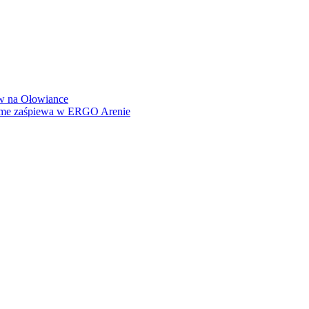
how na Ołowiance
Dame zaśpiewa w ERGO Arenie