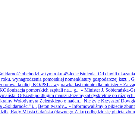
olidarność obchodzi w tym roku 45-lecie istnienia. Od chwili ukazania
25 roku, wynagrodzenia pomorskiej nomenklatury gospodarczej kszt...
G
o prawa koalicji KO/PSL - wyprawka last minute dla minister
»
Zarzą
O)lonizacja pomorskich szpitali na... g...
»
Minister J. Sobierańska-G
mański. Odszedł po długim marszu.Przemykał dyskretnie po różnych r
krainy Wołodymyra Zełenskiego o nadan...
Nie żyje Krzysztof Dowgiał
„Solidarności” i...
Beton twardy...
»
Informowaliśmy o pikiecie zbu
dzibą Rady Miasta Gdańska (dawnego Żaku) odbędzie się pikieta zbun