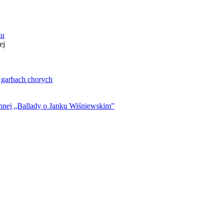
zu
ej
. garbach chorych
ynnej „Ballady o Janku Wiśniewskim”