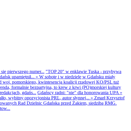
 się pierwszego numer...
"TOP 20" w enklawie Tuska - przybywa
dańsk upamiętnił...
»
W sobotę i w niedzielę w Gdańsku miały
d woj. pomorskiego, kwintesencja koalicji rządowej KO/PSL tuż
renda, formalnie bezpartyjna, to krew z krwi (PO)morskiej kultury
edakcjach, gdańs...
Gdańscy radni: "nie" dla honorowania UPA
»
ło, wybitny opozycjonista PRL, autor słynnej...
»
Zmarł Krzysztof
ntowanych Rad Dzielnic Gdańska przed Żakiem, siedzibą RMG.
tow...