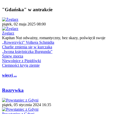
"Gdańska" w antrakcie
piątek, 02 maja 2025 08:00
Żeglarz
Kapitan Nut odważny, romantyczny, bez skazy, poświęcił swoje
„Rowerzyści” Volkera Schmidta
Charlie zmienia się w kurczaka
„Iwona księżniczka Burgunda”
Śpiew morza
Niewolnice z Pipidówki
Ciemności kryją ziemię
więcej ...
Rozrywka
piątek, 05 stycznia 2024 16:35
Powstaniec z Gdyni