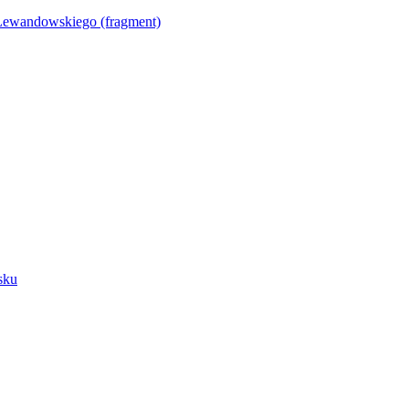
Lewandowskiego (fragment)
sku