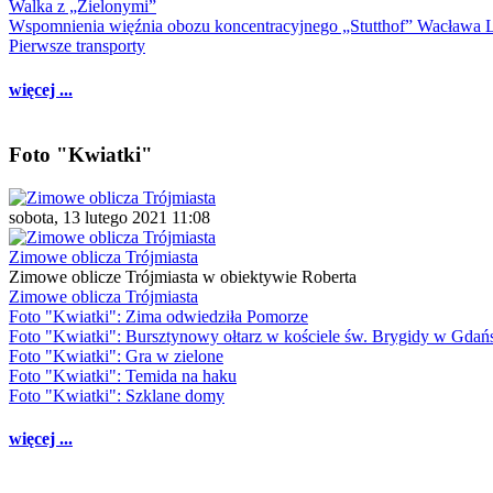
Walka z „Zielonymi”
Wspomnienia więźnia obozu koncentracyjnego „Stutthof” Wacława 
Pierwsze transporty
więcej ...
Foto "Kwiatki"
sobota, 13 lutego 2021 11:08
Zimowe oblicza Trójmiasta
Zimowe oblicze Trójmiasta w obiektywie Roberta
Zimowe oblicza Trójmiasta
Foto "Kwiatki": Zima odwiedziła Pomorze
Foto "Kwiatki": Bursztynowy ołtarz w kościele św. Brygidy w Gdań
Foto "Kwiatki": Gra w zielone
Foto "Kwiatki": Temida na haku
Foto "Kwiatki": Szklane domy
więcej ...