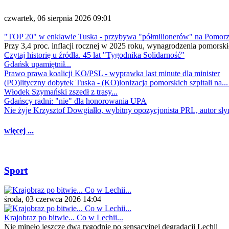
czwartek, 06 sierpnia 2026 09:01
"TOP 20" w enklawie Tuska - przybywa "półmilionerów" na Pomor
Przy 3,4 proc. inflacji rocznej w 2025 roku, wynagrodzenia pomorski
Czytaj historię u źródła. 45 lat "Tygodnika Solidarność"
Gdańsk upamiętnił...
Prawo prawa koalicji KO/PSL - wyprawka last minute dla minister
(PO)lityczny dobytek Tuska - (KO)lonizacja pomorskich szpitali na..
Włodek Szymański zszedł z trasy...
Gdańscy radni: "nie" dla honorowania UPA
Nie żyje Krzysztof Dowgiałło, wybitny opozycjonista PRL, autor sł
więcej ...
Sport
środa, 03 czerwca 2026 14:04
Krajobraz po bitwie... Co w Lechii...
Nie minęło jeszcze dwa tygodnie po sensacyjnej degradacji Lechii