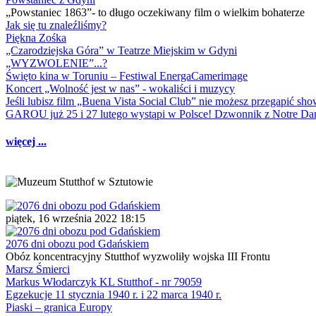
„Powstaniec 1863”- to długo oczekiwany film o wielkim bohaterze
Jak się tu znaleźliśmy?
Piękna Zośka
„Czarodziejska Góra” w Teatrze Miejskim w Gdyni
„WYZWOLENIE”...?
Święto kina w Toruniu – Festiwal EnergaCamerimage
Koncert „Wolność jest w nas” - wokaliści i muzycy
Jeśli lubisz film „Buena Vista Social Club” nie możesz przegapić s
GAROU już 25 i 27 lutego wystąpi w Polsce! Dzwonnik z Notre 
więcej ...
piątek, 16 września 2022 18:15
2076 dni obozu pod Gdańskiem
Obóz koncentracyjny Stutthof wyzwoliły wojska III Frontu
Marsz Śmierci
Markus Włodarczyk KL Stutthof - nr 79059
Egzekucje 11 stycznia 1940 r. i 22 marca 1940 r.
Piaski – granica Europy