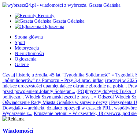
Reprinty
Gazeta Gdańska
Ogłoszenia
Strona główna
Sport
Motoryzacja
Nieruchomości
Ogłoszenia
Galerie
Czytaj historię u źródła. 45 lat "Tygodnika Solidarność"
»
Tygodnik S
"półmilionerów" na Pomorzu
»
Przy 3,4 proc. inflacji rocznej w 20
miejsce uroczystości upamiętniające okrutne zbrodnie na polsk...
Praw
przed powołaniem Jolanty Sobieran...
(PO)lityczny dobytek Tuska - (K
polityczn...
Włodek Szymański zszedł z trasy...
»
Odszedł Włodek Szy
Oświadczenie Rady Miasta Gdańska w sprawie decyzji Prezydenta U
Dowgiałło – architekt, działacz opozycji w czasach PRL, współtwórca 
Wydarzenie z...
Kruszenie betonu
»
W czwartek, 18 czerwca, pod sie
Wiadomości