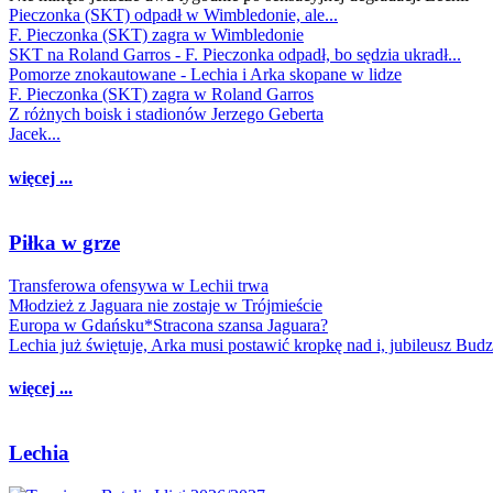
Pieczonka (SKT) odpadł w Wimbledonie, ale...
F. Pieczonka (SKT) zagra w Wimbledonie
SKT na Roland Garros - F. Pieczonka odpadł, bo sędzia ukradł...
Pomorze znokautowane - Lechia i Arka skopane w lidze
F. Pieczonka (SKT) zagra w Roland Garros
Z różnych boisk i stadionów Jerzego Geberta
Jacek...
więcej ...
Piłka w grze
Transferowa ofensywa w Lechii trwa
Młodzież z Jaguara nie zostaje w Trójmieście
Europa w Gdańsku*Stracona szansa Jaguara?
Lechia już świętuje, Arka musi postawić kropkę nad i, jubileusz Bud
więcej ...
Lechia