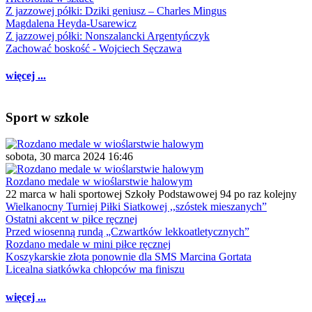
Z jazzowej półki: Dziki geniusz – Charles Mingus
Magdalena Heyda-Usarewicz
Z jazzowej półki: Nonszalancki Argentyńczyk
Zachować boskość - Wojciech Sęczawa
więcej ...
Sport w szkole
sobota, 30 marca 2024 16:46
Rozdano medale w wioślarstwie halowym
22 marca w hali sportowej Szkoły Podstawowej 94 po raz kolejny
Wielkanocny Turniej Piłki Siatkowej ,,szóstek mieszanych”
Ostatni akcent w piłce ręcznej
Przed wiosenną rundą „Czwartków lekkoatletycznych”
Rozdano medale w mini piłce ręcznej
Koszykarskie złota ponownie dla SMS Marcina Gortata
Licealna siatkówka chłopców ma finiszu
więcej ...