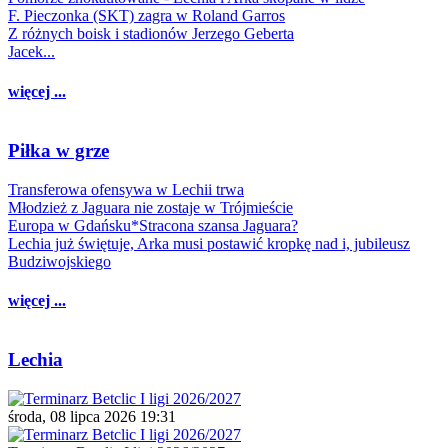
F. Pieczonka (SKT) zagra w Roland Garros
Z różnych boisk i stadionów Jerzego Geberta
Jacek...
więcej ...
Piłka w grze
Transferowa ofensywa w Lechii trwa
Młodzież z Jaguara nie zostaje w Trójmieście
Europa w Gdańsku*Stracona szansa Jaguara?
Lechia już świętuje, Arka musi postawić kropkę nad i, jubileusz
Budziwojskiego
więcej ...
Lechia
środa, 08 lipca 2026 19:31