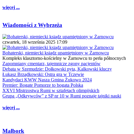
więcej ...
Wiadomości z Wybrzeża
czwartek, 18 września 2025 17:09
Bohaterski, niemiecki ksiądz upamiętniony w Żarnowcu
Kompleks klasztorno-kościelny w Żarnowcu to perła północnych
Zapomniany cmentarz, tajemnicze zgony pacjentów
Debata w Szemudzie: Dołkowski pyta, Kalkowski kluczy
Łukasz Brządkowski: Ostra gra w Tczewie
Kandydaci KWW Nasza Gmina Żukowo 2024
Premier: Bogate Pomorze to bogata Polska
XXVI Mistrzostwa Rumi w sztafetach olimpijskich
Grupa „Odkrywców” z SP nr 10 w Rumi poznaje tajniki nauki
więcej ...
Malbork