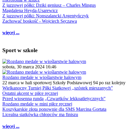
Z jazzowej półki: Dziki geniusz – Charles Mingus
Magdalena Heyda-Usarewicz
Z jazzowej półki: Nonszalancki Argentyńczyk
Zachować boskość - Wojciech Sęczawa
więcej ...
Sport w szkole
sobota, 30 marca 2024 16:46
Rozdano medale w wioślarstwie halowym
22 marca w hali sportowej Szkoły Podstawowej 94 po raz kolejny
Wielkanocny Turniej Piłki Siatkowej ,,szóstek mieszanych”
Ostatni akcent w piłce ręcznej
Przed wiosenną rundą „Czwartków lekkoatletycznych”
Rozdano medale w mini piłce ręcznej
Koszykarskie złota ponownie dla SMS Marcina Gortata
Licealna siatkówka chłopców ma finiszu
więcej ...