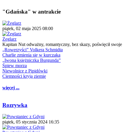
"Gdańska" w antrakcie
piątek, 02 maja 2025 08:00
Żeglarz
Kapitan Nut odważny, romantyczny, bez skazy, poświęcił swoje
„Rowerzyści” Volkera Schmidta
Charlie zmienia się w kurczaka
„Iwona księżniczka Burgunda”
Śpiew morza
Niewolnice z Pipidówki
Ciemności kryją ziemię
więcej ...
Rozrywka
piątek, 05 stycznia 2024 16:35