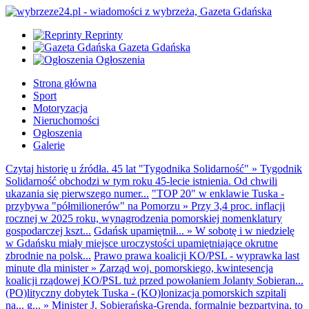
Reprinty
Gazeta Gdańska
Ogłoszenia
Strona główna
Sport
Motoryzacja
Nieruchomości
Ogłoszenia
Galerie
Czytaj historię u źródła. 45 lat "Tygodnika Solidarność"
»
Tygodnik
Solidarność obchodzi w tym roku 45-lecie istnienia. Od chwili
ukazania się pierwszego numer...
"TOP 20" w enklawie Tuska -
przybywa "półmilionerów" na Pomorzu
»
Przy 3,4 proc. inflacji
rocznej w 2025 roku, wynagrodzenia pomorskiej nomenklatury
gospodarczej kszt...
Gdańsk upamiętnił...
»
W sobotę i w niedzielę
w Gdańsku miały miejsce uroczystości upamiętniające okrutne
zbrodnie na polsk...
Prawo prawa koalicji KO/PSL - wyprawka last
minute dla minister
»
Zarząd woj. pomorskiego, kwintesencja
koalicji rządowej KO/PSL tuż przed powołaniem Jolanty Sobieran...
(PO)lityczny dobytek Tuska - (KO)lonizacja pomorskich szpitali
na... g...
»
Minister J. Sobierańska-Grenda, formalnie bezpartyjna, to