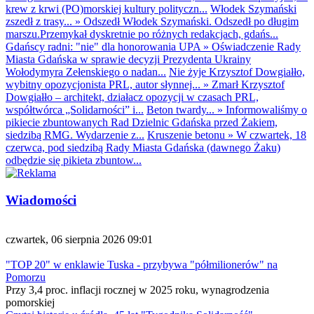
krew z krwi (PO)morskiej kultury polityczn...
Włodek Szymański
zszedł z trasy...
»
Odszedł Włodek Szymański. Odszedł po długim
marszu.Przemykał dyskretnie po różnych redakcjach, gdańs...
Gdańscy radni: "nie" dla honorowania UPA
»
Oświadczenie Rady
Miasta Gdańska w sprawie decyzji Prezydenta Ukrainy
Wołodymyra Zełenskiego o nadan...
Nie żyje Krzysztof Dowgiałło,
wybitny opozycjonista PRL, autor słynnej...
»
Zmarł Krzysztof
Dowgiałło – architekt, działacz opozycji w czasach PRL,
współtwórca „Solidarności” i...
Beton twardy...
»
Informowaliśmy o
pikiecie zbuntowanych Rad Dzielnic Gdańska przed Żakiem,
siedzibą RMG. Wydarzenie z...
Kruszenie betonu
»
W czwartek, 18
czerwca, pod siedzibą Rady Miasta Gdańska (dawnego Żaku)
odbędzie się pikieta zbuntow...
Wiadomości
czwartek, 06 sierpnia 2026 09:01
"TOP 20" w enklawie Tuska - przybywa "półmilionerów" na
Pomorzu
Przy 3,4 proc. inflacji rocznej w 2025 roku, wynagrodzenia
pomorskiej