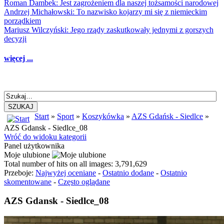
Roman Dambek: Jest zagrożeniem dla naszej tożsamości narodowej
Andrzej Michałowski: To nazwisko kojarzy mi się z niemieckim
porządkiem
Mariusz Wilczyński: Jego rządy zaskutkowały jednymi z gorszych
decyzji
więcej ...
SZUKAJ
Start
»
Sport
»
Koszykówka
»
AZS Gdańsk - Siedlce
»
AZS Gdansk - Siedlce_08
Wróć do widoku kategorii
Panel użytkownika
Moje ulubione
Total number of hits on all images: 3,791,629
Przeboje:
Najwyżej oceniane
-
Ostatnio dodane
-
Ostatnio
skomentowane
-
Często oglądane
AZS Gdansk - Siedlce_08