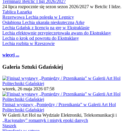
Terminarz Betclic I ligi 2026/2027
24 lipca rozpocznie się sezon sezon 2026/2027 w Betclic I lidze.
Tablica Łazarka
Rezerwowa Lechia poległa w Legnicy
Osłabiona Lechia ukarała nieskuteczną Arkę
Lechia Gdańsk z licencją na grę w Ekstraklasie
Lechia efektownie przypieczętowała awans do Ekstraklasy
Lechia o krok od powrotu do Ekstraklasy
Lechia rozbita w Rzeszowie
więcej ...
Galeria Sztuki Gdańskiej
wtorek, 26 maja 2026 07:58
Finisaż wystawy „Pomiędzy / Przenikania” w Galerii Art Hol
Politechniki Gdańskiej
W Galerii Art Hol na Wydziale Elektroniki, Telekomunikacji i
„Racjonalny” romantyk i mistyk epoki danych
Staszek
Hierofonia w sztuce