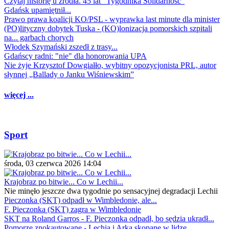
Czytaj historię u źródła. 45 lat "Tygodnika Solidarność"
Gdańsk upamiętnił...
Prawo prawa koalicji KO/PSL - wyprawka last minute dla minister
(PO)lityczny dobytek Tuska - (KO)lonizacja pomorskich szpitali
na... garbach chorych
Włodek Szymański zszedł z trasy...
Gdańscy radni: "nie" dla honorowania UPA
Nie żyje Krzysztof Dowgiałło, wybitny opozycjonista PRL, autor
słynnej „Ballady o Janku Wiśniewskim”
więcej ...
Sport
środa, 03 czerwca 2026 14:04
Krajobraz po bitwie... Co w Lechii...
Nie minęło jeszcze dwa tygodnie po sensacyjnej degradacji Lechii
Pieczonka (SKT) odpadł w Wimbledonie, ale...
F. Pieczonka (SKT) zagra w Wimbledonie
SKT na Roland Garros - F. Pieczonka odpadł, bo sędzia ukradł...
Pomorze znokautowane - Lechia i Arka skopane w lidze