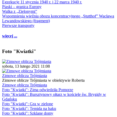
Egzekucje 11 stycznia 1940 r. i 22 marca 1940 r.
Piaski – granica Europy
Walka z „Zielonymi”
Wspomnienia więźnia obozu koncentracyjnego „Stutthof” Wacława
Lewandowskiego (fragment)
Pierwsze transporty
więcej ...
Foto "Kwiatki"
sobota, 13 lutego 2021 11:08
Zimowe oblicza Trójmiasta
Zimowe oblicze Trójmiasta w obiektywie Roberta
Zimowe oblicza Trójmiasta
Foto "Kwiatki": Zima odwiedziła Pomorze
Foto "Kwiatki": Bursztynowy ołtarz w kościele św. Brygidy w
Gdańsku
Foto "Kwiatki": Gra w zielone
Foto "Kwiatki": Temida na haku
Foto "Kwiatki": Szklane domy