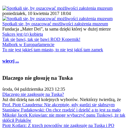
poniedziałek, 10 kwietnia 2017 18:04
Spotkali się, by oszacować możliwości założenia muzeum
Fundacja „Mater Dei”, ta sama dzięki której w dużej mierze
Sukces jest (z) kobietą
Tak się bawi, tak się bawi ROD Kopernik!
Malbork w Europarlamencie
To nie jest jakieś tam miasto, to nie jest jakiś tam zamek
więcej ...
Dlaczego nie głosuję na Tuska
środa, 04 października 2023 12:35
Dlaczego nie zagłosuję na Tuska?
Już dni dzielą nas od kolejnych wyborów. Niektórzy twierdzą, że
Prof. Piotr Czauderna: Nie akceptuję, gdy gardzi się słabszym
Stanisław Fudakowski: On chce rządzić i dzielić a to jest za mało
Mikołaj Jacek Kujawian: nie mogę wybaczyć panu Tuskowi, że tak
skłócił Polaków
Piotr Kotlarz: Z trzech powodów nie zagłosuję na Tuska i PO