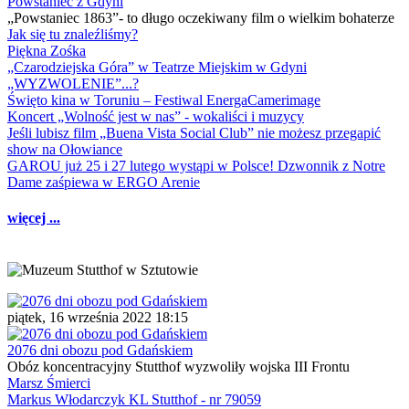
Powstaniec z Gdyni
„Powstaniec 1863”- to długo oczekiwany film o wielkim bohaterze
Jak się tu znaleźliśmy?
Piękna Zośka
„Czarodziejska Góra” w Teatrze Miejskim w Gdyni
„WYZWOLENIE”...?
Święto kina w Toruniu – Festiwal EnergaCamerimage
Koncert „Wolność jest w nas” - wokaliści i muzycy
Jeśli lubisz film „Buena Vista Social Club” nie możesz przegapić
show na Ołowiance
GAROU już 25 i 27 lutego wystąpi w Polsce! Dzwonnik z Notre
Dame zaśpiewa w ERGO Arenie
więcej ...
piątek, 16 września 2022 18:15
2076 dni obozu pod Gdańskiem
Obóz koncentracyjny Stutthof wyzwoliły wojska III Frontu
Marsz Śmierci
Markus Włodarczyk KL Stutthof - nr 79059