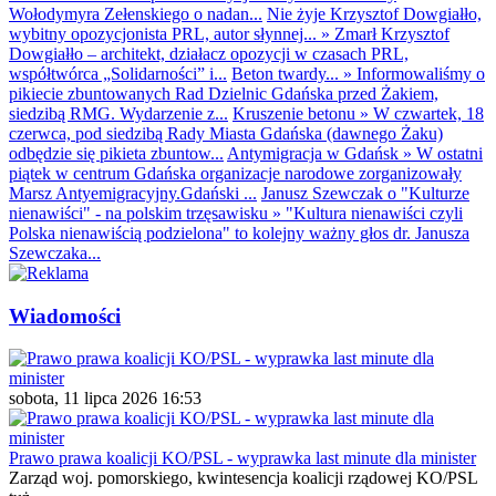
Wołodymyra Zełenskiego o nadan...
Nie żyje Krzysztof Dowgiałło,
wybitny opozycjonista PRL, autor słynnej...
»
Zmarł Krzysztof
Dowgiałło – architekt, działacz opozycji w czasach PRL,
współtwórca „Solidarności” i...
Beton twardy...
»
Informowaliśmy o
pikiecie zbuntowanych Rad Dzielnic Gdańska przed Żakiem,
siedzibą RMG. Wydarzenie z...
Kruszenie betonu
»
W czwartek, 18
czerwca, pod siedzibą Rady Miasta Gdańska (dawnego Żaku)
odbędzie się pikieta zbuntow...
Antymigracja w Gdańsk
»
W ostatni
piątek w centrum Gdańska organizacje narodowe zorganizowały
Marsz Antyemigracyjny.Gdański ...
Janusz Szewczak o "Kulturze
nienawiści" - na polskim trzęsawisku
»
"Kultura nienawiści czyli
Polska nienawiścią podzielona" to kolejny ważny głos dr. Janusza
Szewczaka...
Wiadomości
sobota, 11 lipca 2026 16:53
Prawo prawa koalicji KO/PSL - wyprawka last minute dla minister
Zarząd woj. pomorskiego, kwintesencja koalicji rządowej KO/PSL