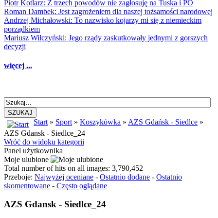
Piotr Kotlarz: Z trzech powodów nie zagłosuję na Tuska i PO
Roman Dambek: Jest zagrożeniem dla naszej tożsamości narodowej
Andrzej Michałowski: To nazwisko kojarzy mi się z niemieckim
porządkiem
Mariusz Wilczyński: Jego rządy zaskutkowały jednymi z gorszych
decyzji
więcej ...
SZUKAJ
Start
»
Sport
»
Koszykówka
»
AZS Gdańsk - Siedlce
»
AZS Gdansk - Siedlce_24
Wróć do widoku kategorii
Panel użytkownika
Moje ulubione
Total number of hits on all images: 3,790,452
Przeboje:
Najwyżej oceniane
-
Ostatnio dodane
-
Ostatnio
skomentowane
-
Często oglądane
AZS Gdansk - Siedlce_24