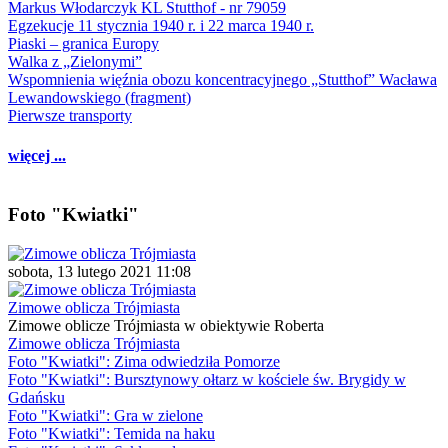
Markus Włodarczyk KL Stutthof - nr 79059
Egzekucje 11 stycznia 1940 r. i 22 marca 1940 r.
Piaski – granica Europy
Walka z „Zielonymi”
Wspomnienia więźnia obozu koncentracyjnego „Stutthof” Wacława
Lewandowskiego (fragment)
Pierwsze transporty
więcej ...
Foto "Kwiatki"
sobota, 13 lutego 2021 11:08
Zimowe oblicza Trójmiasta
Zimowe oblicze Trójmiasta w obiektywie Roberta
Zimowe oblicza Trójmiasta
Foto "Kwiatki": Zima odwiedziła Pomorze
Foto "Kwiatki": Bursztynowy ołtarz w kościele św. Brygidy w
Gdańsku
Foto "Kwiatki": Gra w zielone
Foto "Kwiatki": Temida na haku