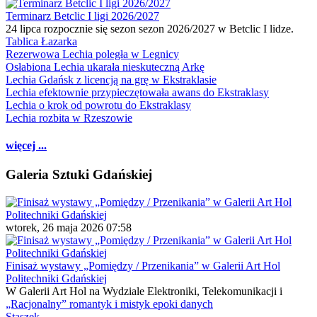
Terminarz Betclic I ligi 2026/2027
24 lipca rozpocznie się sezon sezon 2026/2027 w Betclic I lidze.
Tablica Łazarka
Rezerwowa Lechia poległa w Legnicy
Osłabiona Lechia ukarała nieskuteczną Arkę
Lechia Gdańsk z licencją na grę w Ekstraklasie
Lechia efektownie przypieczętowała awans do Ekstraklasy
Lechia o krok od powrotu do Ekstraklasy
Lechia rozbita w Rzeszowie
więcej ...
Galeria Sztuki Gdańskiej
wtorek, 26 maja 2026 07:58
Finisaż wystawy „Pomiędzy / Przenikania” w Galerii Art Hol
Politechniki Gdańskiej
W Galerii Art Hol na Wydziale Elektroniki, Telekomunikacji i
„Racjonalny” romantyk i mistyk epoki danych
Staszek