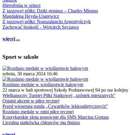
Hierofonia w sztuce
Z jazzowej półki: Dziki geniusz – Charles Mingus
Magdalena Heyda-Usarewicz
Z jazzowej półki: Nonszalancki Argentyńczyk
Zachować boskość - Wojciech Sęczawa
więcej ...
Sport w szkole
sobota, 30 marca 2024 16:46
Rozdano medale w wioślarstwie halowym
22 marca w hali sportowej Szkoły Podstawowej 94 po raz kolejny
Wielkanocny Turniej Piłki Siatkowej ,,szóstek mieszanych”
Ostatni akcent w piłce ręcznej
Przed wiosenną rundą „Czwartków lekkoatletycznych”
Rozdano medale w mini piłce ręcznej
Koszykarskie złota ponownie dla SMS Marcina Gortata
Licealna siatkówka chłopców ma finiszu
więcej ...