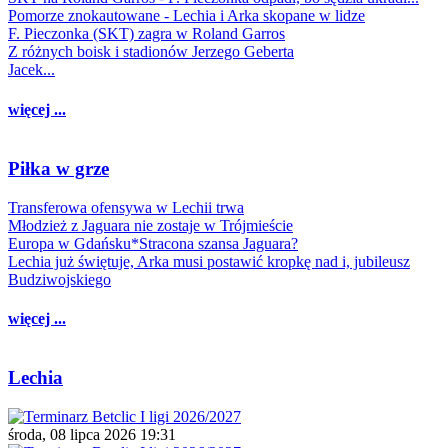
Pomorze znokautowane - Lechia i Arka skopane w lidze
F. Pieczonka (SKT) zagra w Roland Garros
Z różnych boisk i stadionów Jerzego Geberta
Jacek...
więcej ...
Piłka w grze
Transferowa ofensywa w Lechii trwa
Młodzież z Jaguara nie zostaje w Trójmieście
Europa w Gdańsku*Stracona szansa Jaguara?
Lechia już świętuje, Arka musi postawić kropkę nad i, jubileusz
Budziwojskiego
więcej ...
Lechia
środa, 08 lipca 2026 19:31