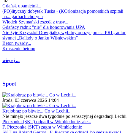
tuż
Gdańsk upamiętnił...
(PO)lityczny dobytek Tuska - (KO)lonizacja pomorskich szpitali
na... garbach chorych
Włodek Szymański zszedł z trasy...
Gdańscy radni: "nie" dla honorowania UPA
Nie żyje Krzysztof Dowgiałło, wybitny opozycjonista PRL, autor
słynnej „Ballady o Janku Wiśniewskim”
Beton twardy...
Kruszenie betonu
więcej ...
Sport
środa, 03 czerwca 2026 14:04
Krajobraz po bitwie... Co w Lechii...
Nie minęło jeszcze dwa tygodnie po sensacyjnej degradacji Lechii
Pieczonka (SKT) odpadł w Wimbledonie, ale...
F. Pieczonka (SKT) zagra w Wimbledonie
SKT na Roland Garros - F. Pieczonka odpadł, bo sędzia ukradł...