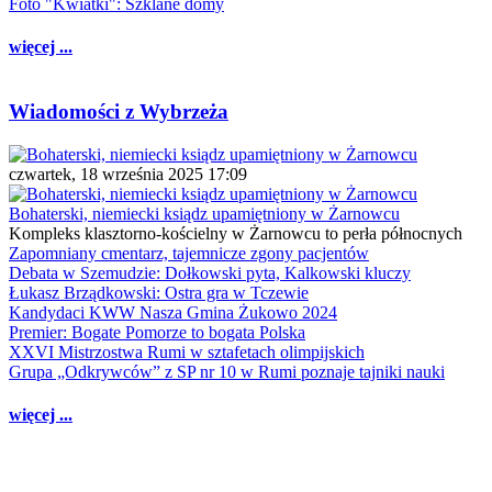
Foto "Kwiatki": Szklane domy
więcej ...
Wiadomości z Wybrzeża
czwartek, 18 września 2025 17:09
Bohaterski, niemiecki ksiądz upamiętniony w Żarnowcu
Kompleks klasztorno-kościelny w Żarnowcu to perła północnych
Zapomniany cmentarz, tajemnicze zgony pacjentów
Debata w Szemudzie: Dołkowski pyta, Kalkowski kluczy
Łukasz Brządkowski: Ostra gra w Tczewie
Kandydaci KWW Nasza Gmina Żukowo 2024
Premier: Bogate Pomorze to bogata Polska
XXVI Mistrzostwa Rumi w sztafetach olimpijskich
Grupa „Odkrywców” z SP nr 10 w Rumi poznaje tajniki nauki
więcej ...