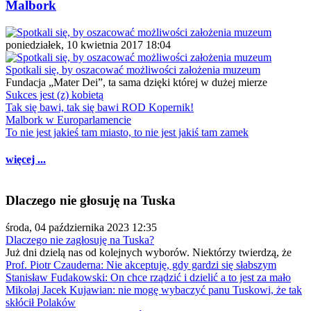
Malbork
poniedziałek, 10 kwietnia 2017 18:04
Spotkali się, by oszacować możliwości założenia muzeum
Fundacja „Mater Dei”, ta sama dzięki której w dużej mierze
Sukces jest (z) kobietą
Tak się bawi, tak się bawi ROD Kopernik!
Malbork w Europarlamencie
To nie jest jakieś tam miasto, to nie jest jakiś tam zamek
więcej ...
Dlaczego nie głosuję na Tuska
środa, 04 października 2023 12:35
Dlaczego nie zagłosuję na Tuska?
Już dni dzielą nas od kolejnych wyborów. Niektórzy twierdzą, że
Prof. Piotr Czauderna: Nie akceptuję, gdy gardzi się słabszym
Stanisław Fudakowski: On chce rządzić i dzielić a to jest za mało
Mikołaj Jacek Kujawian: nie mogę wybaczyć panu Tuskowi, że tak
skłócił Polaków