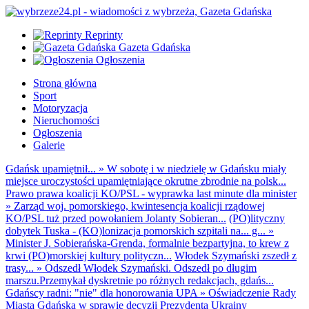
Reprinty
Gazeta Gdańska
Ogłoszenia
Strona główna
Sport
Motoryzacja
Nieruchomości
Ogłoszenia
Galerie
Gdańsk upamiętnił...
»
W sobotę i w niedzielę w Gdańsku miały
miejsce uroczystości upamiętniające okrutne zbrodnie na polsk...
Prawo prawa koalicji KO/PSL - wyprawka last minute dla minister
»
Zarząd woj. pomorskiego, kwintesencja koalicji rządowej
KO/PSL tuż przed powołaniem Jolanty Sobieran...
(PO)lityczny
dobytek Tuska - (KO)lonizacja pomorskich szpitali na... g...
»
Minister J. Sobierańska-Grenda, formalnie bezpartyjna, to krew z
krwi (PO)morskiej kultury polityczn...
Włodek Szymański zszedł z
trasy...
»
Odszedł Włodek Szymański. Odszedł po długim
marszu.Przemykał dyskretnie po różnych redakcjach, gdańs...
Gdańscy radni: "nie" dla honorowania UPA
»
Oświadczenie Rady
Miasta Gdańska w sprawie decyzji Prezydenta Ukrainy