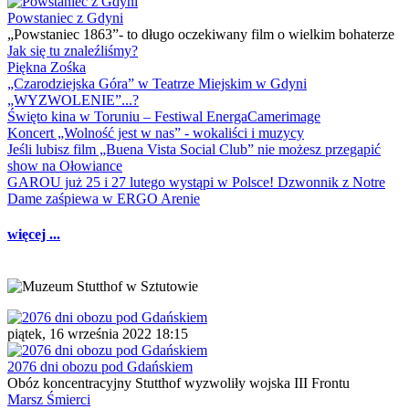
Powstaniec z Gdyni
„Powstaniec 1863”- to długo oczekiwany film o wielkim bohaterze
Jak się tu znaleźliśmy?
Piękna Zośka
„Czarodziejska Góra” w Teatrze Miejskim w Gdyni
„WYZWOLENIE”...?
Święto kina w Toruniu – Festiwal EnergaCamerimage
Koncert „Wolność jest w nas” - wokaliści i muzycy
Jeśli lubisz film „Buena Vista Social Club” nie możesz przegapić
show na Ołowiance
GAROU już 25 i 27 lutego wystąpi w Polsce! Dzwonnik z Notre
Dame zaśpiewa w ERGO Arenie
więcej ...
piątek, 16 września 2022 18:15
2076 dni obozu pod Gdańskiem
Obóz koncentracyjny Stutthof wyzwoliły wojska III Frontu
Marsz Śmierci