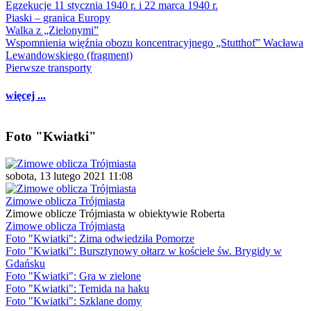
Egzekucje 11 stycznia 1940 r. i 22 marca 1940 r.
Piaski – granica Europy
Walka z „Zielonymi”
Wspomnienia więźnia obozu koncentracyjnego „Stutthof” Wacława
Lewandowskiego (fragment)
Pierwsze transporty
więcej ...
Foto "Kwiatki"
sobota, 13 lutego 2021 11:08
Zimowe oblicza Trójmiasta
Zimowe oblicze Trójmiasta w obiektywie Roberta
Zimowe oblicza Trójmiasta
Foto "Kwiatki": Zima odwiedziła Pomorze
Foto "Kwiatki": Bursztynowy ołtarz w kościele św. Brygidy w
Gdańsku
Foto "Kwiatki": Gra w zielone
Foto "Kwiatki": Temida na haku
Foto "Kwiatki": Szklane domy