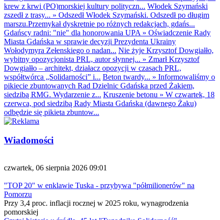
krew z krwi (PO)morskiej kultury polityczn...
Włodek Szymański
zszedł z trasy...
»
Odszedł Włodek Szymański. Odszedł po długim
marszu.Przemykał dyskretnie po różnych redakcjach, gdańs...
Gdańscy radni: "nie" dla honorowania UPA
»
Oświadczenie Rady
Miasta Gdańska w sprawie decyzji Prezydenta Ukrainy
Wołodymyra Zełenskiego o nadan...
Nie żyje Krzysztof Dowgiałło,
wybitny opozycjonista PRL, autor słynnej...
»
Zmarł Krzysztof
Dowgiałło – architekt, działacz opozycji w czasach PRL,
współtwórca „Solidarności” i...
Beton twardy...
»
Informowaliśmy o
pikiecie zbuntowanych Rad Dzielnic Gdańska przed Żakiem,
siedzibą RMG. Wydarzenie z...
Kruszenie betonu
»
W czwartek, 18
czerwca, pod siedzibą Rady Miasta Gdańska (dawnego Żaku)
odbędzie się pikieta zbuntow...
Wiadomości
czwartek, 06 sierpnia 2026 09:01
"TOP 20" w enklawie Tuska - przybywa "półmilionerów" na
Pomorzu
Przy 3,4 proc. inflacji rocznej w 2025 roku, wynagrodzenia
pomorskiej