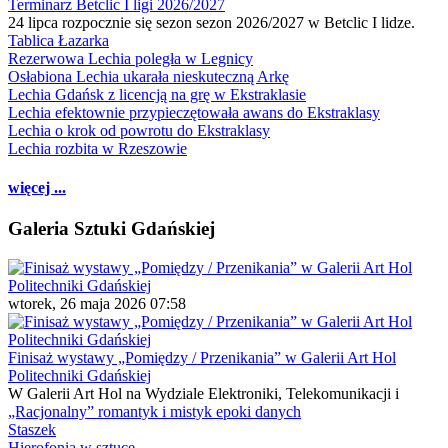
Terminarz Betclic I ligi 2026/2027
24 lipca rozpocznie się sezon sezon 2026/2027 w Betclic I lidze.
Tablica Łazarka
Rezerwowa Lechia poległa w Legnicy
Osłabiona Lechia ukarała nieskuteczną Arkę
Lechia Gdańsk z licencją na grę w Ekstraklasie
Lechia efektownie przypieczętowała awans do Ekstraklasy
Lechia o krok od powrotu do Ekstraklasy
Lechia rozbita w Rzeszowie
więcej ...
Galeria Sztuki Gdańskiej
wtorek, 26 maja 2026 07:58
Finisaż wystawy „Pomiędzy / Przenikania” w Galerii Art Hol
Politechniki Gdańskiej
W Galerii Art Hol na Wydziale Elektroniki, Telekomunikacji i
„Racjonalny” romantyk i mistyk epoki danych
Staszek
Hierofonia w sztuce