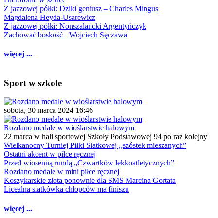
Z jazzowej półki: Dziki geniusz – Charles Mingus
Magdalena Heyda-Usarewicz
Z jazzowej półki: Nonszalancki Argentyńczyk
Zachować boskość - Wojciech Sęczawa
więcej ...
Sport w szkole
sobota, 30 marca 2024 16:46
Rozdano medale w wioślarstwie halowym
22 marca w hali sportowej Szkoły Podstawowej 94 po raz kolejny
Wielkanocny Turniej Piłki Siatkowej ,,szóstek mieszanych”
Ostatni akcent w piłce ręcznej
Przed wiosenną rundą „Czwartków lekkoatletycznych”
Rozdano medale w mini piłce ręcznej
Koszykarskie złota ponownie dla SMS Marcina Gortata
Licealna siatkówka chłopców ma finiszu
więcej ...