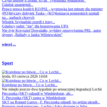
Czytaj historię u źródła. 45 lat "Tygodnika Solidarność"
Gdańsk upamiętnił...
Prawo prawa koalicji KO/PSL - wyprawka last minute dla minister
(PO)lityczny dobytek Tuska - (KO)lonizacja pomorskich szpitali
na... garbach chorych
Włodek Szymański zszedł z trasy...
Gdańscy radni: "nie" dla honorowania UPA
Nie żyje Krzysztof Dowgiałło, wybitny opozycjonista PRL, autor
słynnej „Ballady o Janku Wiśniewskim”
więcej ...
Sport
środa, 03 czerwca 2026 14:04
Krajobraz po bitwie... Co w Lechii...
Nie minęło jeszcze dwa tygodnie po sensacyjnej degradacji Lechii
Pieczonka (SKT) odpadł w Wimbledonie, ale...
F. Pieczonka (SKT) zagra w Wimbledonie
SKT na Roland Garros - F. Pieczonka odpadł, bo sędzia ukradł...
Pomorze znokautowane - Lechia i Arka skopane w lidze