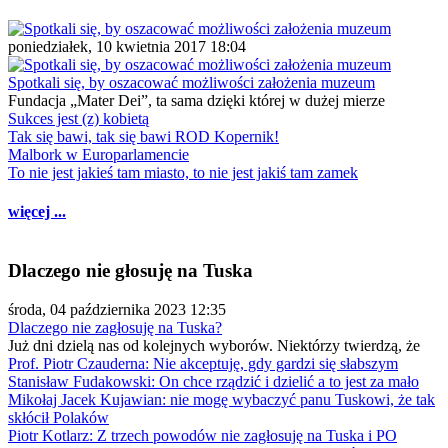
poniedziałek, 10 kwietnia 2017 18:04
Spotkali się, by oszacować możliwości założenia muzeum
Fundacja „Mater Dei”, ta sama dzięki której w dużej mierze
Sukces jest (z) kobietą
Tak się bawi, tak się bawi ROD Kopernik!
Malbork w Europarlamencie
To nie jest jakieś tam miasto, to nie jest jakiś tam zamek
więcej ...
Dlaczego nie głosuję na Tuska
środa, 04 października 2023 12:35
Dlaczego nie zagłosuję na Tuska?
Już dni dzielą nas od kolejnych wyborów. Niektórzy twierdzą, że
Prof. Piotr Czauderna: Nie akceptuję, gdy gardzi się słabszym
Stanisław Fudakowski: On chce rządzić i dzielić a to jest za mało
Mikołaj Jacek Kujawian: nie mogę wybaczyć panu Tuskowi, że tak
skłócił Polaków
Piotr Kotlarz: Z trzech powodów nie zagłosuję na Tuska i PO