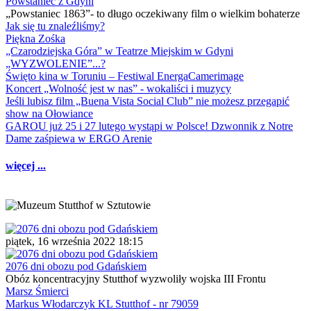
Powstaniec z Gdyni
„Powstaniec 1863”- to długo oczekiwany film o wielkim bohaterze
Jak się tu znaleźliśmy?
Piękna Zośka
„Czarodziejska Góra” w Teatrze Miejskim w Gdyni
„WYZWOLENIE”...?
Święto kina w Toruniu – Festiwal EnergaCamerimage
Koncert „Wolność jest w nas” - wokaliści i muzycy
Jeśli lubisz film „Buena Vista Social Club” nie możesz przegapić
show na Ołowiance
GAROU już 25 i 27 lutego wystąpi w Polsce! Dzwonnik z Notre
Dame zaśpiewa w ERGO Arenie
więcej ...
piątek, 16 września 2022 18:15
2076 dni obozu pod Gdańskiem
Obóz koncentracyjny Stutthof wyzwoliły wojska III Frontu
Marsz Śmierci
Markus Włodarczyk KL Stutthof - nr 79059