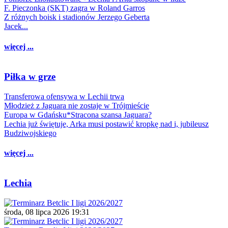
F. Pieczonka (SKT) zagra w Roland Garros
Z różnych boisk i stadionów Jerzego Geberta
Jacek...
więcej ...
Piłka w grze
Transferowa ofensywa w Lechii trwa
Młodzież z Jaguara nie zostaje w Trójmieście
Europa w Gdańsku*Stracona szansa Jaguara?
Lechia już świętuje, Arka musi postawić kropkę nad i, jubileusz
Budziwojskiego
więcej ...
Lechia
środa, 08 lipca 2026 19:31