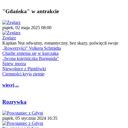
"Gdańska" w antrakcie
piątek, 02 maja 2025 08:00
Żeglarz
Kapitan Nut odważny, romantyczny, bez skazy, poświęcił swoje
„Rowerzyści” Volkera Schmidta
Charlie zmienia się w kurczaka
„Iwona księżniczka Burgunda”
Śpiew morza
Niewolnice z Pipidówki
Ciemności kryją ziemię
więcej ...
Rozrywka
piątek, 05 stycznia 2024 16:35