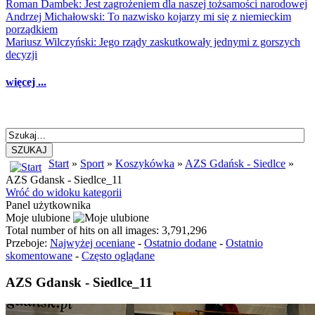
Roman Dambek: Jest zagrożeniem dla naszej tożsamości narodowej
Andrzej Michałowski: To nazwisko kojarzy mi się z niemieckim
porządkiem
Mariusz Wilczyński: Jego rządy zaskutkowały jednymi z gorszych
decyzji
więcej ...
SZUKAJ
Start
»
Sport
»
Koszykówka
»
AZS Gdańsk - Siedlce
»
AZS Gdansk - Siedlce_11
Wróć do widoku kategorii
Panel użytkownika
Moje ulubione
Total number of hits on all images: 3,791,296
Przeboje:
Najwyżej oceniane
-
Ostatnio dodane
-
Ostatnio
skomentowane
-
Często oglądane
AZS Gdansk - Siedlce_11