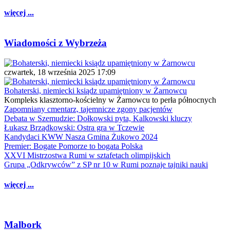
więcej ...
Wiadomości z Wybrzeża
czwartek, 18 września 2025 17:09
Bohaterski, niemiecki ksiądz upamiętniony w Żarnowcu
Kompleks klasztorno-kościelny w Żarnowcu to perła północnych
Zapomniany cmentarz, tajemnicze zgony pacjentów
Debata w Szemudzie: Dołkowski pyta, Kalkowski kluczy
Łukasz Brządkowski: Ostra gra w Tczewie
Kandydaci KWW Nasza Gmina Żukowo 2024
Premier: Bogate Pomorze to bogata Polska
XXVI Mistrzostwa Rumi w sztafetach olimpijskich
Grupa „Odkrywców” z SP nr 10 w Rumi poznaje tajniki nauki
więcej ...
Malbork