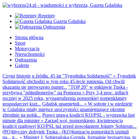
Reprinty
Gazeta Gdańska
Ogłoszenia
Strona główna
Sport
Motoryzacja
Nieruchomości
Ogłoszenia
Galerie
Czytaj historię u źródła. 45 lat "Tygodnika Solidarność"
»
Tygodnik
Solidarność obchodzi w tym roku 45-lecie istnienia. Od chwili
ukazania się pierwszego numer...
"TOP 20" w enklawie Tuska -
przybywa "półmilionerów" na Pomorzu
»
Przy 3,4 proc. inflacji
rocznej w 2025 roku, wynagrodzenia pomorskiej nomenklatury
gospodarczej kszt...
Gdańsk upamiętnił...
»
W sobotę i w niedzielę
w Gdańsku miały miejsce uroczystości upamiętniające okrutne
zbrodnie na polsk...
Prawo prawa koalicji KO/PSL - wyprawka last
minute dla minister
»
Zarząd woj. pomorskiego, kwintesencja
koalicji rządowej KO/PSL tuż przed powołaniem Jolanty Sobieran...
(PO)lityczny dobytek Tuska - (KO)lonizacja pomorskich szpitali
na... g...
»
Minister J. Sobierańska-Grenda, formalnie bezpartyjna, to