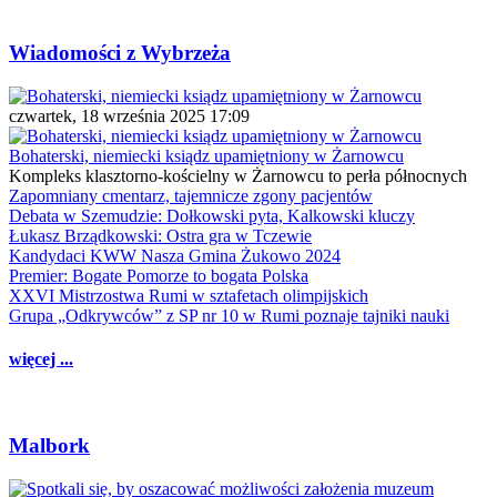
Wiadomości z Wybrzeża
czwartek, 18 września 2025 17:09
Bohaterski, niemiecki ksiądz upamiętniony w Żarnowcu
Kompleks klasztorno-kościelny w Żarnowcu to perła północnych
Zapomniany cmentarz, tajemnicze zgony pacjentów
Debata w Szemudzie: Dołkowski pyta, Kalkowski kluczy
Łukasz Brządkowski: Ostra gra w Tczewie
Kandydaci KWW Nasza Gmina Żukowo 2024
Premier: Bogate Pomorze to bogata Polska
XXVI Mistrzostwa Rumi w sztafetach olimpijskich
Grupa „Odkrywców” z SP nr 10 w Rumi poznaje tajniki nauki
więcej ...
Malbork