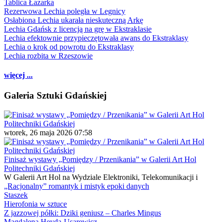
Tablica Łazarka
Rezerwowa Lechia poległa w Legnicy
Osłabiona Lechia ukarała nieskuteczną Arkę
Lechia Gdańsk z licencją na grę w Ekstraklasie
Lechia efektownie przypieczętowała awans do Ekstraklasy
Lechia o krok od powrotu do Ekstraklasy
Lechia rozbita w Rzeszowie
więcej ...
Galeria Sztuki Gdańskiej
wtorek, 26 maja 2026 07:58
Finisaż wystawy „Pomiędzy / Przenikania” w Galerii Art Hol
Politechniki Gdańskiej
W Galerii Art Hol na Wydziale Elektroniki, Telekomunikacji i
„Racjonalny” romantyk i mistyk epoki danych
Staszek
Hierofonia w sztuce
Z jazzowej półki: Dziki geniusz – Charles Mingus
Magdalena Heyda-Usarewicz