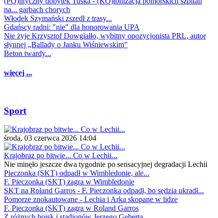
(PO)lityczny dobytek Tuska - (KO)lonizacja pomorskich szpitali
na... garbach chorych
Włodek Szymański zszedł z trasy...
Gdańscy radni: "nie" dla honorowania UPA
Nie żyje Krzysztof Dowgiałło, wybitny opozycjonista PRL, autor
słynnej „Ballady o Janku Wiśniewskim”
Beton twardy...
więcej ...
Sport
środa, 03 czerwca 2026 14:04
Krajobraz po bitwie... Co w Lechii...
Nie minęło jeszcze dwa tygodnie po sensacyjnej degradacji Lechii
Pieczonka (SKT) odpadł w Wimbledonie, ale...
F. Pieczonka (SKT) zagra w Wimbledonie
SKT na Roland Garros - F. Pieczonka odpadł, bo sędzia ukradł...
Pomorze znokautowane - Lechia i Arka skopane w lidze
F. Pieczonka (SKT) zagra w Roland Garros
Z różnych boisk i stadionów Jerzego Geberta