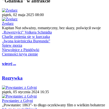
"Gdańska" w antrakcie
piątek, 02 maja 2025 08:00
Żeglarz
Kapitan Nut odważny, romantyczny, bez skazy, poświęcił swoje
„Rowerzyści” Volkera Schmidta
Charlie zmienia się w kurczaka
„Iwona księżniczka Burgunda”
Śpiew morza
Niewolnice z Pipidówki
Ciemności kryją ziemię
więcej ...
Rozrywka
piątek, 05 stycznia 2024 16:35
Powstaniec z Gdyni
„Powstaniec 1863”- to długo oczekiwany film o wielkim bohaterze