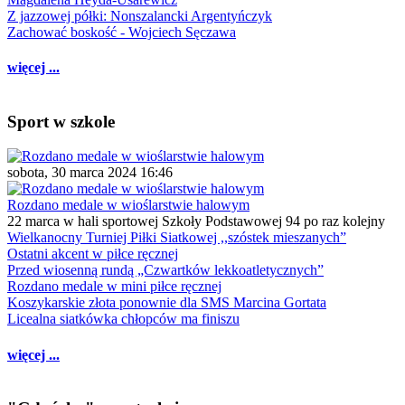
Z jazzowej półki: Nonszalancki Argentyńczyk
Zachować boskość - Wojciech Sęczawa
więcej ...
Sport w szkole
sobota, 30 marca 2024 16:46
Rozdano medale w wioślarstwie halowym
22 marca w hali sportowej Szkoły Podstawowej 94 po raz kolejny
Wielkanocny Turniej Piłki Siatkowej ,,szóstek mieszanych”
Ostatni akcent w piłce ręcznej
Przed wiosenną rundą „Czwartków lekkoatletycznych”
Rozdano medale w mini piłce ręcznej
Koszykarskie złota ponownie dla SMS Marcina Gortata
Licealna siatkówka chłopców ma finiszu
więcej ...