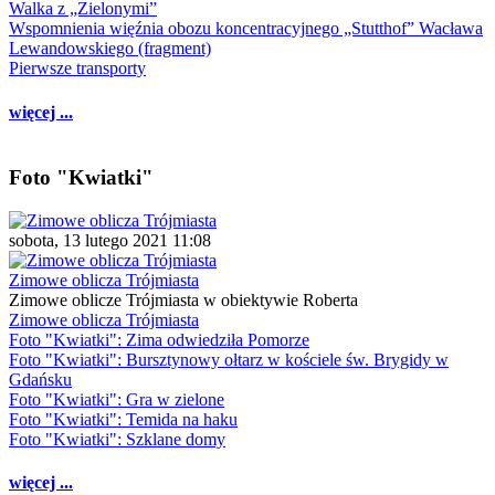
Walka z „Zielonymi”
Wspomnienia więźnia obozu koncentracyjnego „Stutthof” Wacława
Lewandowskiego (fragment)
Pierwsze transporty
więcej ...
Foto "Kwiatki"
sobota, 13 lutego 2021 11:08
Zimowe oblicza Trójmiasta
Zimowe oblicze Trójmiasta w obiektywie Roberta
Zimowe oblicza Trójmiasta
Foto "Kwiatki": Zima odwiedziła Pomorze
Foto "Kwiatki": Bursztynowy ołtarz w kościele św. Brygidy w
Gdańsku
Foto "Kwiatki": Gra w zielone
Foto "Kwiatki": Temida na haku
Foto "Kwiatki": Szklane domy
więcej ...