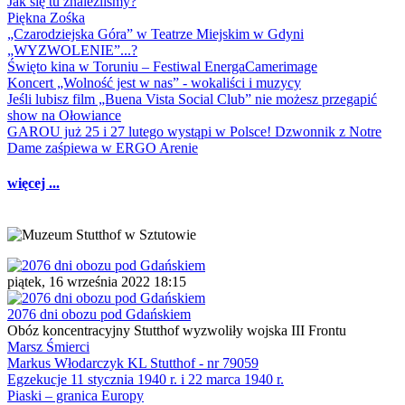
Jak się tu znaleźliśmy?
Piękna Zośka
„Czarodziejska Góra” w Teatrze Miejskim w Gdyni
„WYZWOLENIE”...?
Święto kina w Toruniu – Festiwal EnergaCamerimage
Koncert „Wolność jest w nas” - wokaliści i muzycy
Jeśli lubisz film „Buena Vista Social Club” nie możesz przegapić
show na Ołowiance
GAROU już 25 i 27 lutego wystąpi w Polsce! Dzwonnik z Notre
Dame zaśpiewa w ERGO Arenie
więcej ...
piątek, 16 września 2022 18:15
2076 dni obozu pod Gdańskiem
Obóz koncentracyjny Stutthof wyzwoliły wojska III Frontu
Marsz Śmierci
Markus Włodarczyk KL Stutthof - nr 79059
Egzekucje 11 stycznia 1940 r. i 22 marca 1940 r.
Piaski – granica Europy