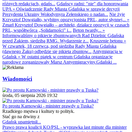
różnych redakcjach, gdańs...
Gdańscy radni: "nie" dla honorowania
UPA
»
Oświadczenie Rady Miasta Gdańska w sprawie decyzji
Prezydenta Ukrainy Wołodymyra Zełenskiego o nadan...
Nie żyje
Krzysztof Dowgiałło, wybitny opozycjonista PRL, autor słynnej...
»
Zmarł Krzysztof Dowgiałło – architekt, działacz opozycji w czasach
PRL, współtwórca „Solidarności” i...
Beton twardy...
»
Informowaliśmy o pikiecie zbuntowanych Rad Dzielnic Gdańska
przed Żakiem, siedzibą RMG. Wydarzenie z...
Kruszenie betonu
»
W czwartek, 18 czerwca, pod siedzibą Rady Miasta Gdańska
(dawnego Żaku) odbędzie się pikieta zbuntow...
Antymigracja w
Gdańsk
»
W ostatni piątek w centrum Gdańska organizacje
narodowe zorganizowały Marsz Antyemigracyjny.Gdański ...
Wiadomości
środa, 05 sierpnia 2026 19:32
Po prostu Karnowski - minister prawdy u Tuska?
Rzadkiego męstwa i kultury to polityk.
Stać go na drwiny z
Gdańsk upamiętnił...
Prawo prawa koalicji KO/PSL - wyprawka last minute dla minister