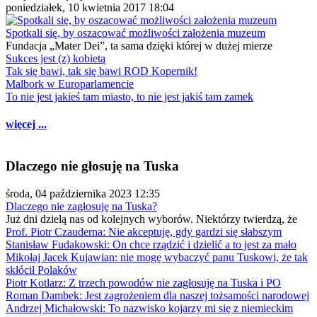
poniedziałek, 10 kwietnia 2017 18:04
Spotkali się, by oszacować możliwości założenia muzeum
Fundacja „Mater Dei”, ta sama dzięki której w dużej mierze
Sukces jest (z) kobietą
Tak się bawi, tak się bawi ROD Kopernik!
Malbork w Europarlamencie
To nie jest jakieś tam miasto, to nie jest jakiś tam zamek
więcej ...
Dlaczego nie głosuję na Tuska
środa, 04 października 2023 12:35
Dlaczego nie zagłosuję na Tuska?
Już dni dzielą nas od kolejnych wyborów. Niektórzy twierdzą, że
Prof. Piotr Czauderna: Nie akceptuję, gdy gardzi się słabszym
Stanisław Fudakowski: On chce rządzić i dzielić a to jest za mało
Mikołaj Jacek Kujawian: nie mogę wybaczyć panu Tuskowi, że tak
skłócił Polaków
Piotr Kotlarz: Z trzech powodów nie zagłosuję na Tuska i PO
Roman Dambek: Jest zagrożeniem dla naszej tożsamości narodowej
Andrzej Michałowski: To nazwisko kojarzy mi się z niemieckim