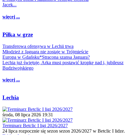
Jacek...
więcej ...
Piłka w grze
Transferowa ofensywa w Lechii trwa
Młodzież z Jaguara nie zostaje w Trójmieście
Europa w Gdańsku*Stracona szansa Jaguara?
Lechia już świętuje, Arka musi postawić kropkę nad i, jubileusz
Budziwojskiego
więcej ...
Lechia
środa, 08 lipca 2026 19:31
Terminarz Betclic I ligi 2026/2027
24 lipca rozpocznie się sezon sezon 2026/2027 w Betclic I lidze.