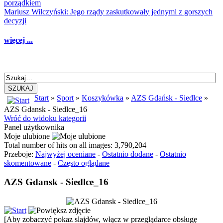
porządkiem
Mariusz Wilczyński: Jego rządy zaskutkowały jednymi z gorszych
decyzji
więcej ...
SZUKAJ
Start
»
Sport
»
Koszykówka
»
AZS Gdańsk - Siedlce
»
AZS Gdansk - Siedlce_16
Wróć do widoku kategorii
Panel użytkownika
Moje ulubione
Total number of hits on all images: 3,790,204
Przeboje:
Najwyżej oceniane
-
Ostatnio dodane
-
Ostatnio
skomentowane
-
Często oglądane
AZS Gdansk - Siedlce_16
[Aby zobaczyć pokaz slajdów, włącz w przeglądarce obsługę