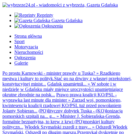
Reprinty
Gazeta Gdańska
Ogłoszenia
Strona główna
Sport
Motoryzacja
Nieruchomości
Ogłoszenia
Galerie
Po prostu Karnowski - minister prawdy u Tuska?
»
Rzadkiego
męstwa i kultury to polityk.Stać go na drwiny z własnej przełożonej,
konstytucyjnej minist...
Gdańsk upamiętnił...
»
W sobotę i w
niedzielę w Gdańsku miały miejsce uroczystości upamiętniające
okrutne zbrodnie na polsk...
Prawo prawa koalicji KO/PSL -
wyprawka last minute dla minister
»
Zarząd woj. pomorskiego,
kwintesencja koalicji rządowej KO/PSL tuż przed powołaniem
Jolanty Sobieran...
(PO)lityczny dobytek Tuska - (KO)lonizacja
pomorskich szpitali na... g...
»
Minister J. Sobierańska-Grenda,
formalnie bezpartyjna, to krew z krwi (PO)morskiej kultury
polityczn...
Włodek Szymański zszedł z trasy...
»
Odszedł Włodek
Szymański. Odszedł po długim marszu.Przemykał dyskretnie po