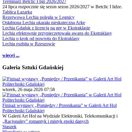
Terminarz Betclic I ligi 2026/2027
24 lipca rozpocznie się sezon sezon 2026/2027 w Betclic I lidze.
Tablica Łazarka
Rezerwowa Lechia poległa w Legnicy
Osłabiona Lechia ukarała nieskuteczną Arkę
Lechia Gdańsk z licencją na grę w Ekstraklasie
Lechia efektownie przypieczętowała awans do Ekstraklasy
Lechia o krok od powrotu do Ekstraklasy
Lechia rozbita w Rzeszowie
więcej ...
Galeria Sztuki Gdańskiej
wtorek, 26 maja 2026 07:58
Finisaż wystawy „Pomiędzy / Przenikania” w Galerii Art Hol
Politechniki Gdańskiej
W Galerii Art Hol na Wydziale Elektroniki, Telekomunikacji i
„Racjonalny” romantyk i mistyk epoki danych
Staszek
Hierofonia w sztuce