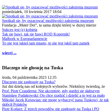
poniedziałek, 10 kwietnia 2017 18:04
Spotkali się, by oszacować możliwości założenia muzeum
Fundacja „Mater Dei”, ta sama dzięki której w dużej mierze
Sukces jest (z) kobietą
Tak się bawi, tak się bawi ROD Kopernik!
Malbork w Europarlamencie
To nie jest jakieś tam miasto, to nie jest jakiś tam zamek
więcej ...
Dlaczego nie głosuję na Tuska
środa, 04 października 2023 12:35
Dlaczego nie zagłosuję na Tuska?
Już dni dzielą nas od kolejnych wyborów. Niektórzy twierdzą, że
Prof. Piotr Czauderna: Nie akceptuję, gdy gardzi się słabszym
Stanisław Fudakowski: On chce rządzić i dzielić a to jest za mało
Mikołaj Jacek Kujawian: nie mogę wybaczyć panu Tuskowi, że tak
skłócił Polaków
Piotr Kotlarz: Z trzech powodów nie zagłosuję na Tuska i PO