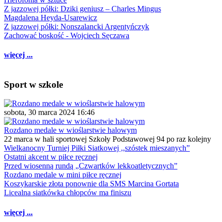
Z jazzowej półki: Dziki geniusz – Charles Mingus
Magdalena Heyda-Usarewicz
Z jazzowej półki: Nonszalancki Argentyńczyk
Zachować boskość - Wojciech Sęczawa
więcej ...
Sport w szkole
sobota, 30 marca 2024 16:46
Rozdano medale w wioślarstwie halowym
22 marca w hali sportowej Szkoły Podstawowej 94 po raz kolejny
Wielkanocny Turniej Piłki Siatkowej ,,szóstek mieszanych”
Ostatni akcent w piłce ręcznej
Przed wiosenną rundą „Czwartków lekkoatletycznych”
Rozdano medale w mini piłce ręcznej
Koszykarskie złota ponownie dla SMS Marcina Gortata
Licealna siatkówka chłopców ma finiszu
więcej ...