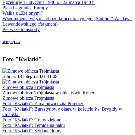
Egzekucje 11 stycznia 1940 r. i 22 marca 1940 r.
Piaski – granica Europy
Walka z „Zielonymi”
Wspomnienia więźnia obozu koncentracyjnego „Stutthof” Wacława
Lewandowskiego (fragment)
Pierwsze transporty
więcej ...
Foto "Kwiatki"
sobota, 13 lutego 2021 11:08
Zimowe oblicza Trójmiasta
Zimowe oblicze Trójmiasta w obiektywie Roberta
Zimowe oblicza Trójmiasta
Foto "Kwiatki": Zima odwiedziła Pomorze
Foto "Kwiatki": Bursztynowy ołtarz w kościele św. Brygidy w
Gdańsku
Foto "Kwiatki": Gra w zielone
Foto "Kwiatki": Temida na haku
Foto "Kwiatki": Szklane domy