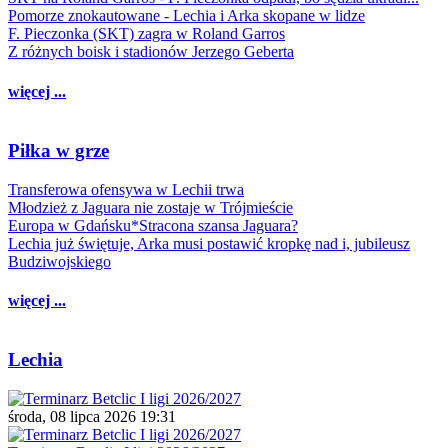
Pomorze znokautowane - Lechia i Arka skopane w lidze
F. Pieczonka (SKT) zagra w Roland Garros
Z różnych boisk i stadionów Jerzego Geberta
więcej ...
Piłka w grze
Transferowa ofensywa w Lechii trwa
Młodzież z Jaguara nie zostaje w Trójmieście
Europa w Gdańsku*Stracona szansa Jaguara?
Lechia już świętuje, Arka musi postawić kropkę nad i, jubileusz
Budziwojskiego
więcej ...
Lechia
środa, 08 lipca 2026 19:31