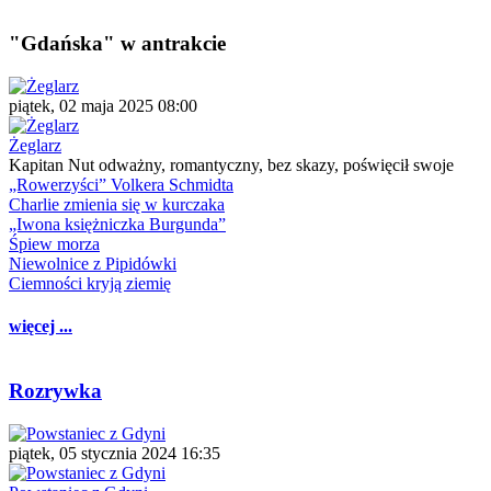
"Gdańska" w antrakcie
piątek, 02 maja 2025 08:00
Żeglarz
Kapitan Nut odważny, romantyczny, bez skazy, poświęcił swoje
„Rowerzyści” Volkera Schmidta
Charlie zmienia się w kurczaka
„Iwona księżniczka Burgunda”
Śpiew morza
Niewolnice z Pipidówki
Ciemności kryją ziemię
więcej ...
Rozrywka
piątek, 05 stycznia 2024 16:35