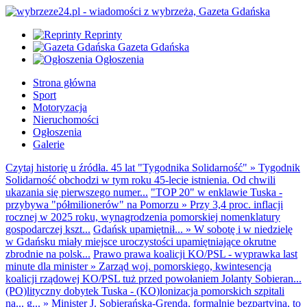
Reprinty
Gazeta Gdańska
Ogłoszenia
Strona główna
Sport
Motoryzacja
Nieruchomości
Ogłoszenia
Galerie
Czytaj historię u źródła. 45 lat "Tygodnika Solidarność"
»
Tygodnik
Solidarność obchodzi w tym roku 45-lecie istnienia. Od chwili
ukazania się pierwszego numer...
"TOP 20" w enklawie Tuska -
przybywa "półmilionerów" na Pomorzu
»
Przy 3,4 proc. inflacji
rocznej w 2025 roku, wynagrodzenia pomorskiej nomenklatury
gospodarczej kszt...
Gdańsk upamiętnił...
»
W sobotę i w niedzielę
w Gdańsku miały miejsce uroczystości upamiętniające okrutne
zbrodnie na polsk...
Prawo prawa koalicji KO/PSL - wyprawka last
minute dla minister
»
Zarząd woj. pomorskiego, kwintesencja
koalicji rządowej KO/PSL tuż przed powołaniem Jolanty Sobieran...
(PO)lityczny dobytek Tuska - (KO)lonizacja pomorskich szpitali
na... g...
»
Minister J. Sobierańska-Grenda, formalnie bezpartyjna, to