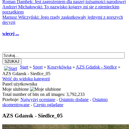
Roman Dambek: Jest zagrożeniem dla naszej tożsamości narodowej
Andrzej Michałowski: To nazwisko kojarzy mi się z niemieckim
porządkiem
Mariusz Wilczyński: Jego rządy zaskutkowały jednymi z gorszych
decyzji
więcej ...
SZUKAJ
Start
»
Sport
»
Koszykówka
»
AZS Gdańsk - Siedlce
»
AZS Gdansk - Siedlce_05
Wróć do widoku kategorii
Panel użytkownika
Moje ulubione
Total number of hits on all images: 3,792,233
Przeboje:
Najwyżej oceniane
-
Ostatnio dodane
-
Ostatnio
skomentowane
-
Często oglądane
AZS Gdansk - Siedlce_05