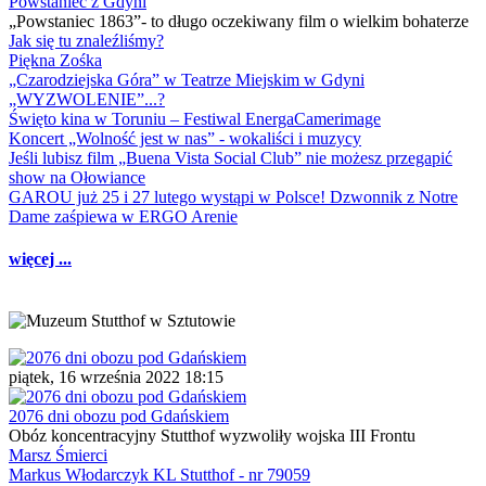
Powstaniec z Gdyni
„Powstaniec 1863”- to długo oczekiwany film o wielkim bohaterze
Jak się tu znaleźliśmy?
Piękna Zośka
„Czarodziejska Góra” w Teatrze Miejskim w Gdyni
„WYZWOLENIE”...?
Święto kina w Toruniu – Festiwal EnergaCamerimage
Koncert „Wolność jest w nas” - wokaliści i muzycy
Jeśli lubisz film „Buena Vista Social Club” nie możesz przegapić
show na Ołowiance
GAROU już 25 i 27 lutego wystąpi w Polsce! Dzwonnik z Notre
Dame zaśpiewa w ERGO Arenie
więcej ...
piątek, 16 września 2022 18:15
2076 dni obozu pod Gdańskiem
Obóz koncentracyjny Stutthof wyzwoliły wojska III Frontu
Marsz Śmierci
Markus Włodarczyk KL Stutthof - nr 79059