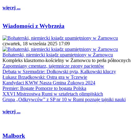
więcej ...
Wiadomości z Wybrzeża
czwartek, 18 września 2025 17:09
Bohaterski, niemiecki ksiądz upamiętniony w Żarnowcu
Kompleks klasztorno-kościelny w Żarnowcu to perła północnych
Zapomniany cmentarz, tajemnicze zgony pacjentów
Debata w Szemudzie: Dołkowski pyta, Kalkowski kluczy
Łukasz Brządkowski: Ostra gra w Tczewie
Kandydaci KWW Nasza Gmina Żukowo 2024
Premier: Bogate Pomorze to bogata Polska
XXVI Mistrzostwa Rumi w sztafetach olimpijskich
Grupa „Odkrywców” z SP nr 10 w Rumi poznaje tajniki nauki
więcej ...
Malbork