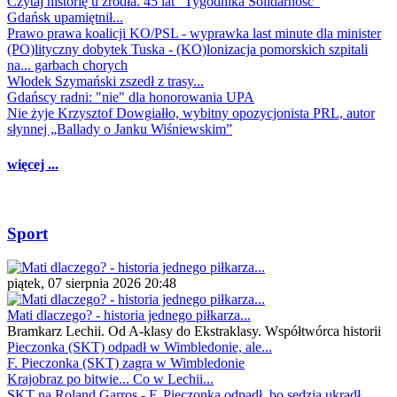
Czytaj historię u źródła. 45 lat "Tygodnika Solidarność"
Gdańsk upamiętnił...
Prawo prawa koalicji KO/PSL - wyprawka last minute dla minister
(PO)lityczny dobytek Tuska - (KO)lonizacja pomorskich szpitali
na... garbach chorych
Włodek Szymański zszedł z trasy...
Gdańscy radni: "nie" dla honorowania UPA
Nie żyje Krzysztof Dowgiałło, wybitny opozycjonista PRL, autor
słynnej „Ballady o Janku Wiśniewskim”
więcej ...
Sport
piątek, 07 sierpnia 2026 20:48
Mati dlaczego? - historia jednego piłkarza...
Bramkarz Lechii. Od A-klasy do Ekstraklasy. Współtwórca historii
Pieczonka (SKT) odpadł w Wimbledonie, ale...
F. Pieczonka (SKT) zagra w Wimbledonie
Krajobraz po bitwie... Co w Lechii...
SKT na Roland Garros - F. Pieczonka odpadł, bo sędzia ukradł...