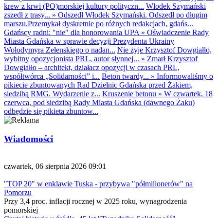
krew z krwi (PO)morskiej kultury polityczn...
Włodek Szymański
zszedł z trasy...
»
Odszedł Włodek Szymański. Odszedł po długim
marszu.Przemykał dyskretnie po różnych redakcjach, gdańs...
Gdańscy radni: "nie" dla honorowania UPA
»
Oświadczenie Rady
Miasta Gdańska w sprawie decyzji Prezydenta Ukrainy
Wołodymyra Zełenskiego o nadan...
Nie żyje Krzysztof Dowgiałło,
wybitny opozycjonista PRL, autor słynnej...
»
Zmarł Krzysztof
Dowgiałło – architekt, działacz opozycji w czasach PRL,
współtwórca „Solidarności” i...
Beton twardy...
»
Informowaliśmy o
pikiecie zbuntowanych Rad Dzielnic Gdańska przed Żakiem,
siedzibą RMG. Wydarzenie z...
Kruszenie betonu
»
W czwartek, 18
czerwca, pod siedzibą Rady Miasta Gdańska (dawnego Żaku)
odbędzie się pikieta zbuntow...
Wiadomości
czwartek, 06 sierpnia 2026 09:01
"TOP 20" w enklawie Tuska - przybywa "półmilionerów" na
Pomorzu
Przy 3,4 proc. inflacji rocznej w 2025 roku, wynagrodzenia
pomorskiej