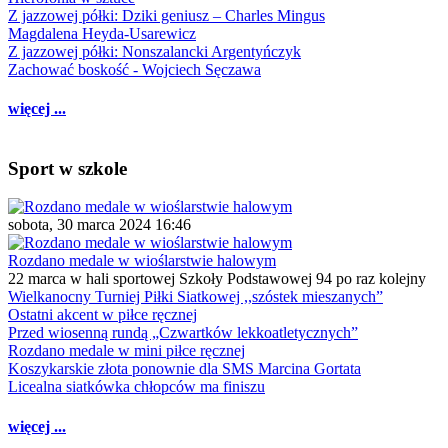
Z jazzowej półki: Dziki geniusz – Charles Mingus
Magdalena Heyda-Usarewicz
Z jazzowej półki: Nonszalancki Argentyńczyk
Zachować boskość - Wojciech Sęczawa
więcej ...
Sport w szkole
sobota, 30 marca 2024 16:46
Rozdano medale w wioślarstwie halowym
22 marca w hali sportowej Szkoły Podstawowej 94 po raz kolejny
Wielkanocny Turniej Piłki Siatkowej ,,szóstek mieszanych”
Ostatni akcent w piłce ręcznej
Przed wiosenną rundą „Czwartków lekkoatletycznych”
Rozdano medale w mini piłce ręcznej
Koszykarskie złota ponownie dla SMS Marcina Gortata
Licealna siatkówka chłopców ma finiszu
więcej ...