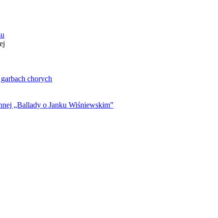
zu
ej
. garbach chorych
ynnej „Ballady o Janku Wiśniewskim”