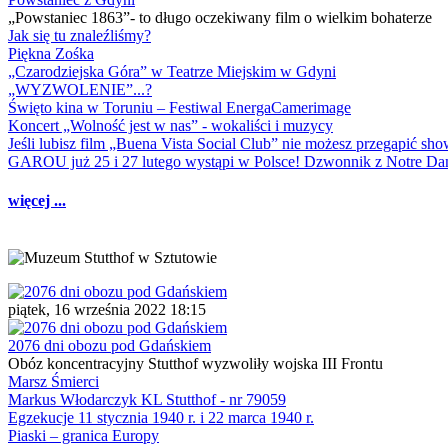
„Powstaniec 1863”- to długo oczekiwany film o wielkim bohaterze
Jak się tu znaleźliśmy?
Piękna Zośka
„Czarodziejska Góra” w Teatrze Miejskim w Gdyni
„WYZWOLENIE”...?
Święto kina w Toruniu – Festiwal EnergaCamerimage
Koncert „Wolność jest w nas” - wokaliści i muzycy
Jeśli lubisz film „Buena Vista Social Club” nie możesz przegapić s
GAROU już 25 i 27 lutego wystąpi w Polsce! Dzwonnik z Notre 
więcej ...
piątek, 16 września 2022 18:15
2076 dni obozu pod Gdańskiem
Obóz koncentracyjny Stutthof wyzwoliły wojska III Frontu
Marsz Śmierci
Markus Włodarczyk KL Stutthof - nr 79059
Egzekucje 11 stycznia 1940 r. i 22 marca 1940 r.
Piaski – granica Europy