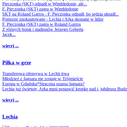
Pieczonka (SKT) odpadł w Wimbledonie, ale...
F. Pieczonka (SKT) zagra w Wimbledonie
SKT na Roland Garros - F. Pieczonka odpadł, bo sędzia ukradł...
Pomorze znokautowane - Lechia i Arka skopane w lidze
F. Pieczonka (SKT) zagra w Roland Garros
Z różnych boisk i stadionów Jerzego Geberta
Jacek...
więcej ...
Piłka w grze
Transferowa ofensywa w Lechii trwa
Młodzież z Jaguara nie zostaje w Trójmieście
Europa w Gdańsku*Stracona szansa Jaguara?
Lechia już świętuje, Arka musi postawić kropkę nad i, jubileusz Bud
więcej ...
Lechia