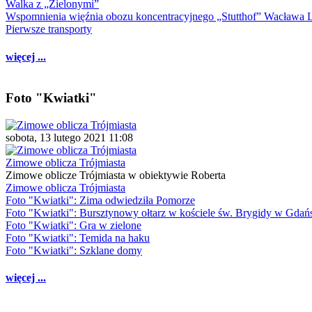
Walka z „Zielonymi”
Wspomnienia więźnia obozu koncentracyjnego „Stutthof” Wacława 
Pierwsze transporty
więcej ...
Foto "Kwiatki"
sobota, 13 lutego 2021 11:08
Zimowe oblicza Trójmiasta
Zimowe oblicze Trójmiasta w obiektywie Roberta
Zimowe oblicza Trójmiasta
Foto "Kwiatki": Zima odwiedziła Pomorze
Foto "Kwiatki": Bursztynowy ołtarz w kościele św. Brygidy w Gdań
Foto "Kwiatki": Gra w zielone
Foto "Kwiatki": Temida na haku
Foto "Kwiatki": Szklane domy
więcej ...