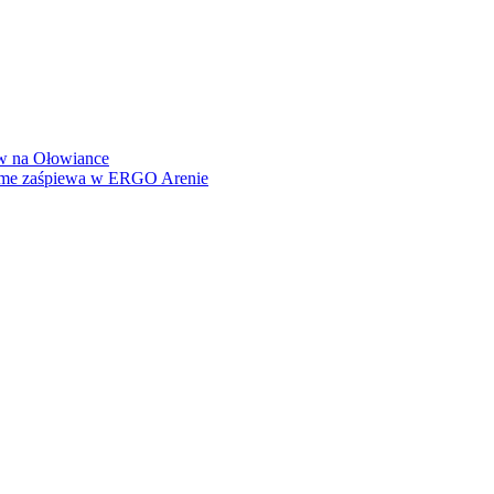
how na Ołowiance
Dame zaśpiewa w ERGO Arenie