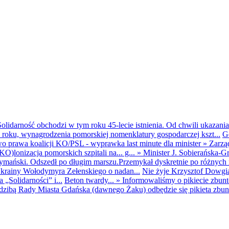
olidarność obchodzi w tym roku 45-lecie istnienia. Od chwili ukazania
25 roku, wynagrodzenia pomorskiej nomenklatury gospodarczej kszt...
G
o prawa koalicji KO/PSL - wyprawka last minute dla minister
»
Zarzą
O)lonizacja pomorskich szpitali na... g...
»
Minister J. Sobierańska-G
mański. Odszedł po długim marszu.Przemykał dyskretnie po różnych r
krainy Wołodymyra Zełenskiego o nadan...
Nie żyje Krzysztof Dowgiał
„Solidarności” i...
Beton twardy...
»
Informowaliśmy o pikiecie zbu
dzibą Rady Miasta Gdańska (dawnego Żaku) odbędzie się pikieta zbun