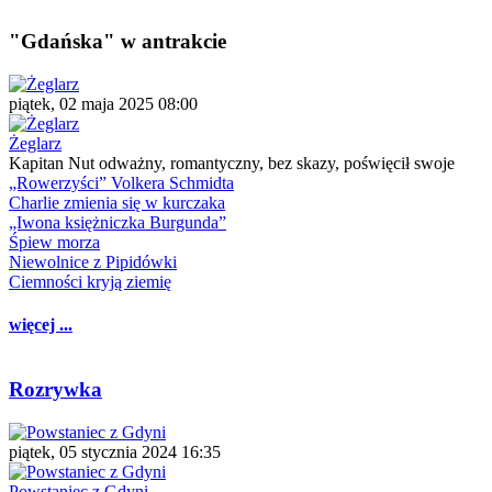
"Gdańska" w antrakcie
piątek, 02 maja 2025 08:00
Żeglarz
Kapitan Nut odważny, romantyczny, bez skazy, poświęcił swoje
„Rowerzyści” Volkera Schmidta
Charlie zmienia się w kurczaka
„Iwona księżniczka Burgunda”
Śpiew morza
Niewolnice z Pipidówki
Ciemności kryją ziemię
więcej ...
Rozrywka
piątek, 05 stycznia 2024 16:35
Powstaniec z Gdyni