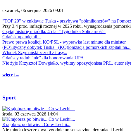
czwartek, 06 sierpnia 2026 09:01
"TOP 20" w enklawie Tuska - przybywa "półmilionerów" na Pomor
Przy 3,4 proc. inflacji rocznej w 2025 roku, wynagrodzenia pomorski
Czytaj historię u źródła. 45 lat "Tygodnika Solidarność"
Gdańsk upamiętnił...
Prawo prawa koalicji KO/PSL - wyprawka last minute dla minister
(PO)lityczny dobytek Tuska - (KO)lonizacja pomorskich szpitali na..
Włodek Szymański zszedł z trasy...
Gdańscy radni: "nie" dla honorowania UPA
Nie żyje Krzysztof Dowgiałło, wybitny opozycjonista PRL, autor sł
więcej ...
Sport
środa, 03 czerwca 2026 14:04
Krajobraz po bitwie... Co w Lechii...
Nie minęło jeszcze dwa tygodnie po sensacyjnej degradacji Lechii