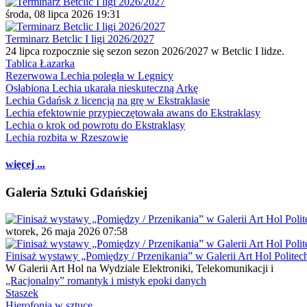
środa, 08 lipca 2026 19:31
Terminarz Betclic I ligi 2026/2027
24 lipca rozpocznie się sezon sezon 2026/2027 w Betclic I lidze.
Tablica Łazarka
Rezerwowa Lechia poległa w Legnicy
Osłabiona Lechia ukarała nieskuteczną Arkę
Lechia Gdańsk z licencją na grę w Ekstraklasie
Lechia efektownie przypieczętowała awans do Ekstraklasy
Lechia o krok od powrotu do Ekstraklasy
Lechia rozbita w Rzeszowie
więcej ...
Galeria Sztuki Gdańskiej
wtorek, 26 maja 2026 07:58
Finisaż wystawy „Pomiędzy / Przenikania” w Galerii Art Hol Politec
W Galerii Art Hol na Wydziale Elektroniki, Telekomunikacji i
„Racjonalny” romantyk i mistyk epoki danych
Staszek
Hierofonia w sztuce