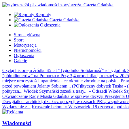
Reprinty
Gazeta Gdańska
Ogłoszenia
Strona główna
Sport
Motoryzacja
Nieruchomości
Ogłoszenia
Galerie
Czytaj historię u źródła. 45 lat "Tygodnika Solidarność"
»
Tygodnik S
"półmilionerów" na Pomorzu
»
Przy 3,4 proc. inflacji rocznej w 20
miejsce uroczystości upamiętniające okrutne zbrodnie na polsk...
Praw
przed powołaniem Jolanty Sobieran...
(PO)lityczny dobytek Tuska - (K
polityczn...
Włodek Szymański zszedł z trasy...
»
Odszedł Włodek Szy
Oświadczenie Rady Miasta Gdańska w sprawie decyzji Prezydenta U
Dowgiałło – architekt, działacz opozycji w czasach PRL, współtwórca 
Wydarzenie z...
Kruszenie betonu
»
W czwartek, 18 czerwca, pod sie
Wiadomości