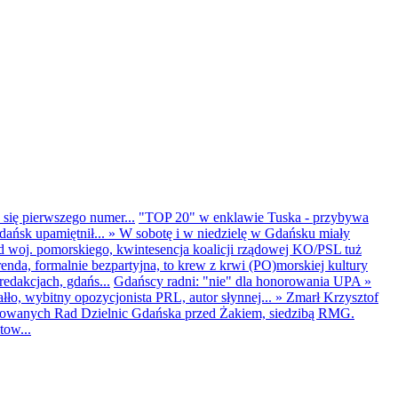
 się pierwszego numer...
"TOP 20" w enklawie Tuska - przybywa
dańsk upamiętnił...
»
W sobotę i w niedzielę w Gdańsku miały
d woj. pomorskiego, kwintesencja koalicji rządowej KO/PSL tuż
renda, formalnie bezpartyjna, to krew z krwi (PO)morskiej kultury
edakcjach, gdańs...
Gdańscy radni: "nie" dla honorowania UPA
»
ło, wybitny opozycjonista PRL, autor słynnej...
»
Zmarł Krzysztof
ntowanych Rad Dzielnic Gdańska przed Żakiem, siedzibą RMG.
tow...