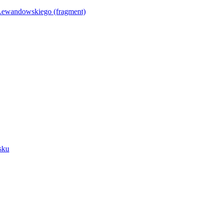
Lewandowskiego (fragment)
sku