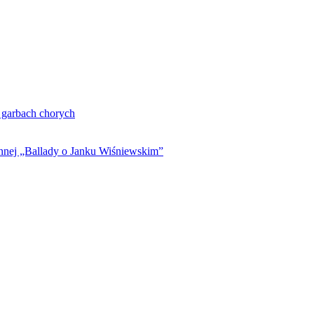
. garbach chorych
ynnej „Ballady o Janku Wiśniewskim”