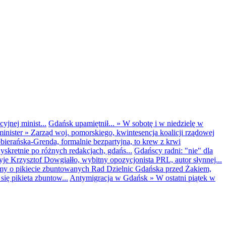
yjnej minist...
Gdańsk upamiętnił...
»
W sobotę i w niedzielę w
inister
»
Zarząd woj. pomorskiego, kwintesencja koalicji rządowej
obierańska-Grenda, formalnie bezpartyjna, to krew z krwi
kretnie po różnych redakcjach, gdańs...
Gdańscy radni: "nie" dla
yje Krzysztof Dowgiałło, wybitny opozycjonista PRL, autor słynnej...
my o pikiecie zbuntowanych Rad Dzielnic Gdańska przed Żakiem,
ię pikieta zbuntow...
Antymigracja w Gdańsk
»
W ostatni piątek w