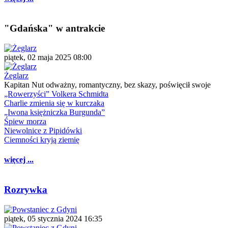
"Gdańska" w antrakcie
piątek, 02 maja 2025 08:00
Żeglarz
Kapitan Nut odważny, romantyczny, bez skazy, poświęcił swoje
„Rowerzyści” Volkera Schmidta
Charlie zmienia się w kurczaka
„Iwona księżniczka Burgunda”
Śpiew morza
Niewolnice z Pipidówki
Ciemności kryją ziemię
więcej ...
Rozrywka
piątek, 05 stycznia 2024 16:35