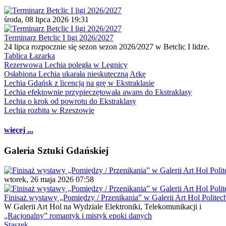
środa, 08 lipca 2026 19:31
Terminarz Betclic I ligi 2026/2027
24 lipca rozpocznie się sezon sezon 2026/2027 w Betclic I lidze.
Tablica Łazarka
Rezerwowa Lechia poległa w Legnicy
Osłabiona Lechia ukarała nieskuteczną Arkę
Lechia Gdańsk z licencją na grę w Ekstraklasie
Lechia efektownie przypieczętowała awans do Ekstraklasy
Lechia o krok od powrotu do Ekstraklasy
Lechia rozbita w Rzeszowie
więcej ...
Galeria Sztuki Gdańskiej
wtorek, 26 maja 2026 07:58
Finisaż wystawy „Pomiędzy / Przenikania” w Galerii Art Hol Politec
W Galerii Art Hol na Wydziale Elektroniki, Telekomunikacji i
„Racjonalny” romantyk i mistyk epoki danych
Staszek