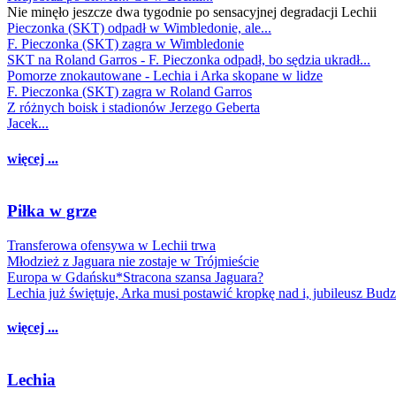
Nie minęło jeszcze dwa tygodnie po sensacyjnej degradacji Lechii
Pieczonka (SKT) odpadł w Wimbledonie, ale...
F. Pieczonka (SKT) zagra w Wimbledonie
SKT na Roland Garros - F. Pieczonka odpadł, bo sędzia ukradł...
Pomorze znokautowane - Lechia i Arka skopane w lidze
F. Pieczonka (SKT) zagra w Roland Garros
Z różnych boisk i stadionów Jerzego Geberta
Jacek...
więcej ...
Piłka w grze
Transferowa ofensywa w Lechii trwa
Młodzież z Jaguara nie zostaje w Trójmieście
Europa w Gdańsku*Stracona szansa Jaguara?
Lechia już świętuje, Arka musi postawić kropkę nad i, jubileusz Bud
więcej ...
Lechia