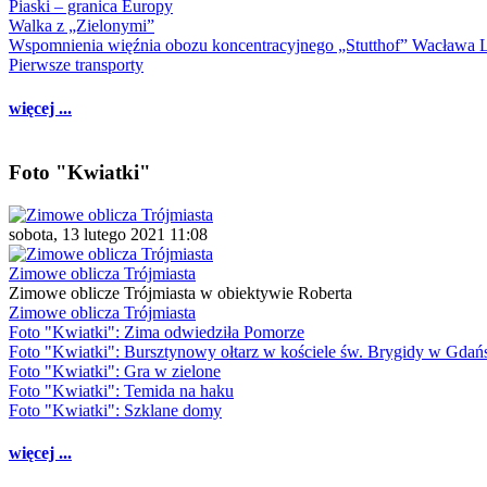
Piaski – granica Europy
Walka z „Zielonymi”
Wspomnienia więźnia obozu koncentracyjnego „Stutthof” Wacława 
Pierwsze transporty
więcej ...
Foto "Kwiatki"
sobota, 13 lutego 2021 11:08
Zimowe oblicza Trójmiasta
Zimowe oblicze Trójmiasta w obiektywie Roberta
Zimowe oblicza Trójmiasta
Foto "Kwiatki": Zima odwiedziła Pomorze
Foto "Kwiatki": Bursztynowy ołtarz w kościele św. Brygidy w Gdań
Foto "Kwiatki": Gra w zielone
Foto "Kwiatki": Temida na haku
Foto "Kwiatki": Szklane domy
więcej ...