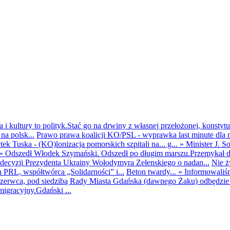
i kultury to polityk.Stać go na drwiny z własnej przełożonej, konstytuc
na polsk...
Prawo prawa koalicji KO/PSL - wyprawka last minute dla m
ek Tuska - (KO)lonizacja pomorskich szpitali na... g...
»
Minister J. S
»
Odszedł Włodek Szymański. Odszedł po długim marszu.Przemykał dys
ecyzji Prezydenta Ukrainy Wołodymyra Zełenskiego o nadan...
Nie ż
h PRL, współtwórca „Solidarności” i...
Beton twardy...
»
Informowaliś
zerwca, pod siedzibą Rady Miasta Gdańska (dawnego Żaku) odbędzie s
igracyjny.Gdański ...