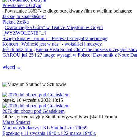
Powstaniec z Gdyni
„Powstaniec 1863”- to długo oczekiwany film o wielkim bohaterze
Jak się tu znaleźliśmy?
Piękna Zośka
„Czarodziejska Góra” w Teatrze Miejskim w Gdyni
„WYZWOLENIE”...?
Święto kina w Toruniu – Festiwal EnergaCamerimage
Koncert „Wolność jest w nas” - wokaliści i muzycy
Jeśli lubisz film „Buena Vista Social Club” nie możesz przegapić s
GAROU już 25 i 27 lutego wystąpi w Polsce! Dzwonnik z Notre 
więcej ...
piątek, 16 września 2022 18:15
2076 dni obozu pod Gdańskiem
Obóz koncentracyjny Stutthof wyzwoliły wojska III Frontu
Marsz Śmierci
Markus Włodarczyk KL Stutthof - nr 79059
Egzekucje 11 stycznia 1940 r. i 22 marca 1940 r.