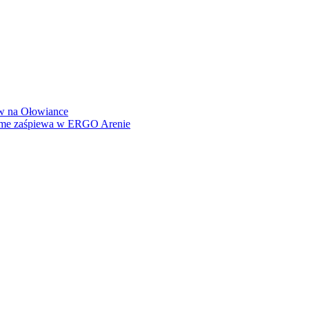
how na Ołowiance
Dame zaśpiewa w ERGO Arenie