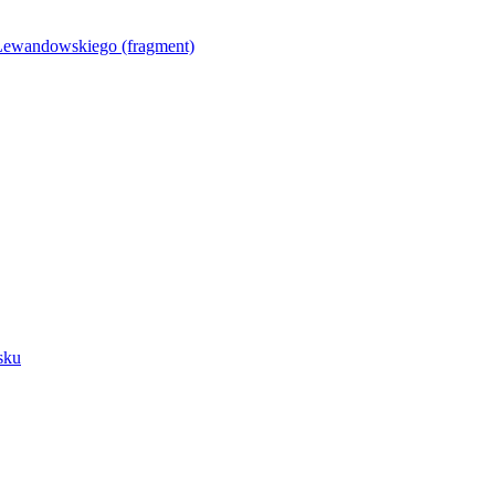
Lewandowskiego (fragment)
sku