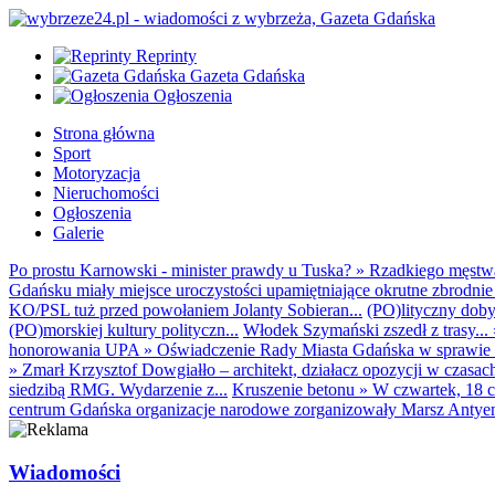
Reprinty
Gazeta Gdańska
Ogłoszenia
Strona główna
Sport
Motoryzacja
Nieruchomości
Ogłoszenia
Galerie
Po prostu Karnowski - minister prawdy u Tuska?
»
Rzadkiego męstwa 
Gdańsku miały miejsce uroczystości upamiętniające okrutne zbrodnie 
KO/PSL tuż przed powołaniem Jolanty Sobieran...
(PO)lityczny dobyt
(PO)morskiej kultury polityczn...
Włodek Szymański zszedł z trasy...
honorowania UPA
»
Oświadczenie Rady Miasta Gdańska w sprawie d
»
Zmarł Krzysztof Dowgiałło – architekt, działacz opozycji w czasac
siedzibą RMG. Wydarzenie z...
Kruszenie betonu
»
W czwartek, 18 c
centrum Gdańska organizacje narodowe zorganizowały Marsz Antyem
Wiadomości