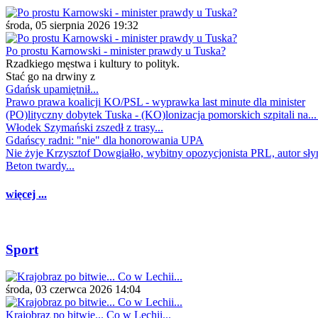
środa, 05 sierpnia 2026 19:32
Po prostu Karnowski - minister prawdy u Tuska?
Rzadkiego męstwa i kultury to polityk.
Stać go na drwiny z
Gdańsk upamiętnił...
Prawo prawa koalicji KO/PSL - wyprawka last minute dla minister
(PO)lityczny dobytek Tuska - (KO)lonizacja pomorskich szpitali na..
Włodek Szymański zszedł z trasy...
Gdańscy radni: "nie" dla honorowania UPA
Nie żyje Krzysztof Dowgiałło, wybitny opozycjonista PRL, autor sł
Beton twardy...
więcej ...
Sport
środa, 03 czerwca 2026 14:04
Krajobraz po bitwie... Co w Lechii...