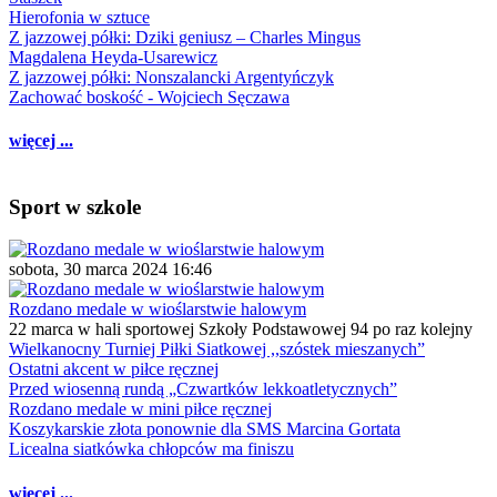
Hierofonia w sztuce
Z jazzowej półki: Dziki geniusz – Charles Mingus
Magdalena Heyda-Usarewicz
Z jazzowej półki: Nonszalancki Argentyńczyk
Zachować boskość - Wojciech Sęczawa
więcej ...
Sport w szkole
sobota, 30 marca 2024 16:46
Rozdano medale w wioślarstwie halowym
22 marca w hali sportowej Szkoły Podstawowej 94 po raz kolejny
Wielkanocny Turniej Piłki Siatkowej ,,szóstek mieszanych”
Ostatni akcent w piłce ręcznej
Przed wiosenną rundą „Czwartków lekkoatletycznych”
Rozdano medale w mini piłce ręcznej
Koszykarskie złota ponownie dla SMS Marcina Gortata
Licealna siatkówka chłopców ma finiszu
więcej ...