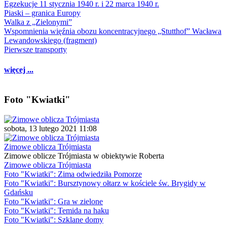
Egzekucje 11 stycznia 1940 r. i 22 marca 1940 r.
Piaski – granica Europy
Walka z „Zielonymi”
Wspomnienia więźnia obozu koncentracyjnego „Stutthof” Wacława
Lewandowskiego (fragment)
Pierwsze transporty
więcej ...
Foto "Kwiatki"
sobota, 13 lutego 2021 11:08
Zimowe oblicza Trójmiasta
Zimowe oblicze Trójmiasta w obiektywie Roberta
Zimowe oblicza Trójmiasta
Foto "Kwiatki": Zima odwiedziła Pomorze
Foto "Kwiatki": Bursztynowy ołtarz w kościele św. Brygidy w
Gdańsku
Foto "Kwiatki": Gra w zielone
Foto "Kwiatki": Temida na haku
Foto "Kwiatki": Szklane domy