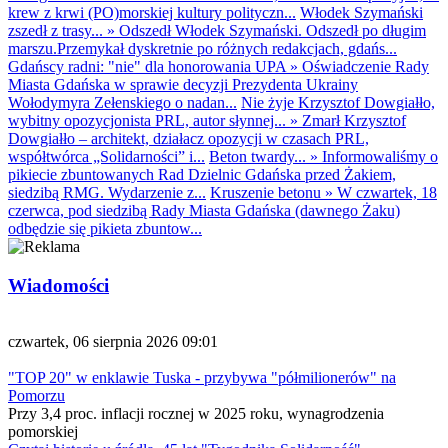
krew z krwi (PO)morskiej kultury polityczn...
Włodek Szymański
zszedł z trasy...
»
Odszedł Włodek Szymański. Odszedł po długim
marszu.Przemykał dyskretnie po różnych redakcjach, gdańs...
Gdańscy radni: "nie" dla honorowania UPA
»
Oświadczenie Rady
Miasta Gdańska w sprawie decyzji Prezydenta Ukrainy
Wołodymyra Zełenskiego o nadan...
Nie żyje Krzysztof Dowgiałło,
wybitny opozycjonista PRL, autor słynnej...
»
Zmarł Krzysztof
Dowgiałło – architekt, działacz opozycji w czasach PRL,
współtwórca „Solidarności” i...
Beton twardy...
»
Informowaliśmy o
pikiecie zbuntowanych Rad Dzielnic Gdańska przed Żakiem,
siedzibą RMG. Wydarzenie z...
Kruszenie betonu
»
W czwartek, 18
czerwca, pod siedzibą Rady Miasta Gdańska (dawnego Żaku)
odbędzie się pikieta zbuntow...
Wiadomości
czwartek, 06 sierpnia 2026 09:01
"TOP 20" w enklawie Tuska - przybywa "półmilionerów" na
Pomorzu
Przy 3,4 proc. inflacji rocznej w 2025 roku, wynagrodzenia
pomorskiej