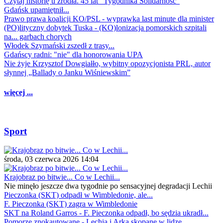
Czytaj historię u źródła. 45 lat "Tygodnika Solidarność"
Gdańsk upamiętnił...
Prawo prawa koalicji KO/PSL - wyprawka last minute dla minister
(PO)lityczny dobytek Tuska - (KO)lonizacja pomorskich szpitali
na... garbach chorych
Włodek Szymański zszedł z trasy...
Gdańscy radni: "nie" dla honorowania UPA
Nie żyje Krzysztof Dowgiałło, wybitny opozycjonista PRL, autor
słynnej „Ballady o Janku Wiśniewskim”
więcej ...
Sport
środa, 03 czerwca 2026 14:04
Krajobraz po bitwie... Co w Lechii...
Nie minęło jeszcze dwa tygodnie po sensacyjnej degradacji Lechii
Pieczonka (SKT) odpadł w Wimbledonie, ale...
F. Pieczonka (SKT) zagra w Wimbledonie
SKT na Roland Garros - F. Pieczonka odpadł, bo sędzia ukradł...
Pomorze znokautowane - Lechia i Arka skopane w lidze