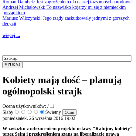
Roman Dambek: Jest zagrożeniem dla naszej tożsamości narodowej
Andrzej Michałowski: To nazwisko kojarzy mi się z niemieckim
porządkiem
Mariusz Wilczyński: Jego rządy zaskutkowały jednymi z gorszych
decyzji
więcej ...
SZUKAJ
Kobiety mają dość – planują
ogólnopolski strajk
Ocena użytkowników:
/ 11
Słaby
Świetny
poniedziałek, 26 września 2016 19:02
W związku z odrzuceniem projektu ustawy "Ratujmy kobiety"
przez Sejm i przekreśleniem szans na liberalizację prawa