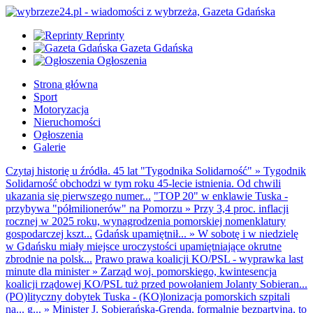
Reprinty
Gazeta Gdańska
Ogłoszenia
Strona główna
Sport
Motoryzacja
Nieruchomości
Ogłoszenia
Galerie
Czytaj historię u źródła. 45 lat "Tygodnika Solidarność"
»
Tygodnik
Solidarność obchodzi w tym roku 45-lecie istnienia. Od chwili
ukazania się pierwszego numer...
"TOP 20" w enklawie Tuska -
przybywa "półmilionerów" na Pomorzu
»
Przy 3,4 proc. inflacji
rocznej w 2025 roku, wynagrodzenia pomorskiej nomenklatury
gospodarczej kszt...
Gdańsk upamiętnił...
»
W sobotę i w niedzielę
w Gdańsku miały miejsce uroczystości upamiętniające okrutne
zbrodnie na polsk...
Prawo prawa koalicji KO/PSL - wyprawka last
minute dla minister
»
Zarząd woj. pomorskiego, kwintesencja
koalicji rządowej KO/PSL tuż przed powołaniem Jolanty Sobieran...
(PO)lityczny dobytek Tuska - (KO)lonizacja pomorskich szpitali
na... g...
»
Minister J. Sobierańska-Grenda, formalnie bezpartyjna, to