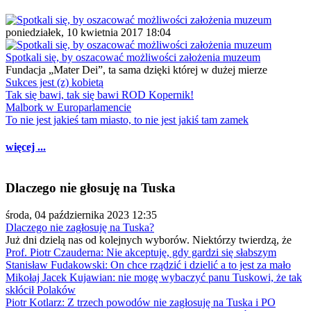
poniedziałek, 10 kwietnia 2017 18:04
Spotkali się, by oszacować możliwości założenia muzeum
Fundacja „Mater Dei”, ta sama dzięki której w dużej mierze
Sukces jest (z) kobietą
Tak się bawi, tak się bawi ROD Kopernik!
Malbork w Europarlamencie
To nie jest jakieś tam miasto, to nie jest jakiś tam zamek
więcej ...
Dlaczego nie głosuję na Tuska
środa, 04 października 2023 12:35
Dlaczego nie zagłosuję na Tuska?
Już dni dzielą nas od kolejnych wyborów. Niektórzy twierdzą, że
Prof. Piotr Czauderna: Nie akceptuję, gdy gardzi się słabszym
Stanisław Fudakowski: On chce rządzić i dzielić a to jest za mało
Mikołaj Jacek Kujawian: nie mogę wybaczyć panu Tuskowi, że tak
skłócił Polaków
Piotr Kotlarz: Z trzech powodów nie zagłosuję na Tuska i PO