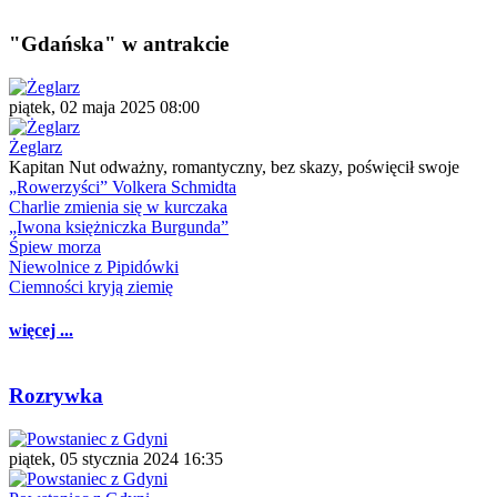
"Gdańska" w antrakcie
piątek, 02 maja 2025 08:00
Żeglarz
Kapitan Nut odważny, romantyczny, bez skazy, poświęcił swoje
„Rowerzyści” Volkera Schmidta
Charlie zmienia się w kurczaka
„Iwona księżniczka Burgunda”
Śpiew morza
Niewolnice z Pipidówki
Ciemności kryją ziemię
więcej ...
Rozrywka
piątek, 05 stycznia 2024 16:35