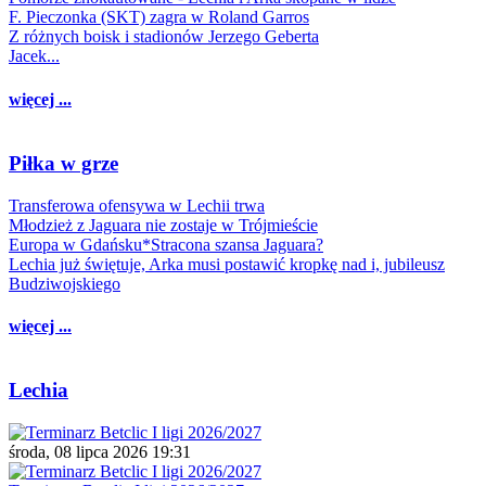
F. Pieczonka (SKT) zagra w Roland Garros
Z różnych boisk i stadionów Jerzego Geberta
Jacek...
więcej ...
Piłka w grze
Transferowa ofensywa w Lechii trwa
Młodzież z Jaguara nie zostaje w Trójmieście
Europa w Gdańsku*Stracona szansa Jaguara?
Lechia już świętuje, Arka musi postawić kropkę nad i, jubileusz
Budziwojskiego
więcej ...
Lechia
środa, 08 lipca 2026 19:31