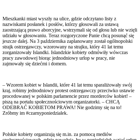
Mieszkanki miast wyszły na ulice, gdzie odczytano listy z
nazwiskami posłanek i posłów, którzy głosowali za ustawą
zaostrzającą prawo aborcyjne, wstrzymali się od głosu lub nie wzięli
udziału w głosowaniu. Teraz rozgoryczone Panie chcą posunąć się
jeszcze dalej. Na 3 października zaplanowany został ogólnopolski
strajk ostrzegawczy, wzorowany na strajku, który 41 lat temu
zorganizowały Islandki. Islandzkie kobiety odmówiły wówczas
pracy zawodowej biorąc jednodniowy urlop w pracy, nie
zajmowały się dziećmi i domem.
– Wzorem kobiet w Islandii, które 41 lat temu sparaliżowały swój
kraj, robimy jednodniowy protest ostrzegawczy przeciwko ustawie
procedowanej w polskim parlamencie przez morderców kobiet! –
piszą na portalu społecznościowym organizatorki. – CHCĄ
ODEBRAĆ KOBIETOM PRAWA! Nie godzimy się na to!
Zróbmy im #czarnyponiedzialek.
Polskie kobiety organizują się m.in. za pomocą mediów
społecznościowych, gdzie nawołują, by w poniedziałek wziąć urlop