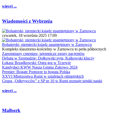
więcej ...
Wiadomości z Wybrzeża
czwartek, 18 września 2025 17:09
Bohaterski, niemiecki ksiądz upamiętniony w Żarnowcu
Kompleks klasztorno-kościelny w Żarnowcu to perła północnych
Zapomniany cmentarz, tajemnicze zgony pacjentów
Debata w Szemudzie: Dołkowski pyta, Kalkowski kluczy
Łukasz Brządkowski: Ostra gra w Tczewie
Kandydaci KWW Nasza Gmina Żukowo 2024
Premier: Bogate Pomorze to bogata Polska
XXVI Mistrzostwa Rumi w sztafetach olimpijskich
Grupa „Odkrywców” z SP nr 10 w Rumi poznaje tajniki nauki
więcej ...
Malbork