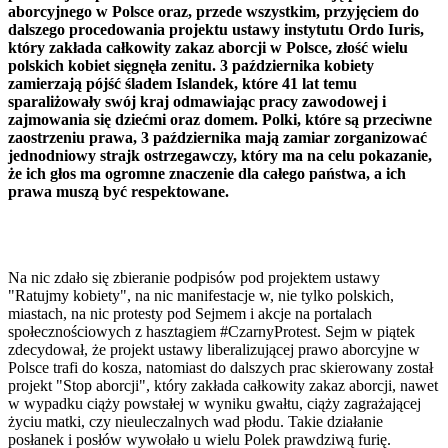
aborcyjnego w Polsce oraz, przede wszystkim, przyjęciem do
dalszego procedowania projektu ustawy instytutu Ordo Iuris,
który zakłada całkowity zakaz aborcji w Polsce, złość wielu
polskich kobiet sięgnęła zenitu. 3 października kobiety
zamierzają pójść śladem Islandek, które 41 lat temu
sparaliżowały swój kraj odmawiając pracy zawodowej i
zajmowania się dziećmi oraz domem. Polki, które są przeciwne
zaostrzeniu prawa, 3 października mają zamiar zorganizować
jednodniowy strajk ostrzegawczy, który ma na celu pokazanie,
że ich głos ma ogromne znaczenie dla całego państwa, a ich
prawa muszą być respektowane.
Na nic zdało się zbieranie podpisów pod projektem ustawy
"Ratujmy kobiety", na nic manifestacje w, nie tylko polskich,
miastach, na nic protesty pod Sejmem i akcje na portalach
społecznościowych z hasztagiem #CzarnyProtest. Sejm w piątek
zdecydował, że projekt ustawy liberalizującej prawo aborcyjne w
Polsce trafi do kosza, natomiast do dalszych prac skierowany został
projekt "Stop aborcji", który zakłada całkowity zakaz aborcji, nawet
w wypadku ciąży powstałej w wyniku gwałtu, ciąży zagrażającej
życiu matki, czy nieuleczalnych wad płodu. Takie działanie
posłanek i posłów wywołało u wielu Polek prawdziwą furię.