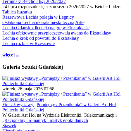
Terminarz Betclic I ligi 2026/2027
24 lipca rozpocznie się sezon sezon 2026/2027 w Betclic I lidze.
Tablica Łazarka
Rezerwowa Lechia poległa w Legnicy
Osłabiona Lechia ukarała nieskuteczną Arkę
Lechia Gdańsk z licencją na grę w Ekstraklasie
Lechia efektownie przypieczętowała awans do Ekstraklasy
Lechia o krok od powrotu do Ekstraklasy
Lechia rozbita w Rzeszowie
więcej ...
Galeria Sztuki Gdańskiej
wtorek, 26 maja 2026 07:58
Finisaż wystawy „Pomiędzy / Przenikania” w Galerii Art Hol
Politechniki Gdańskiej
W Galerii Art Hol na Wydziale Elektroniki, Telekomunikacji i
„Racjonalny” romantyk i mistyk epoki danych
Staszek
Hierofonia w sztuce