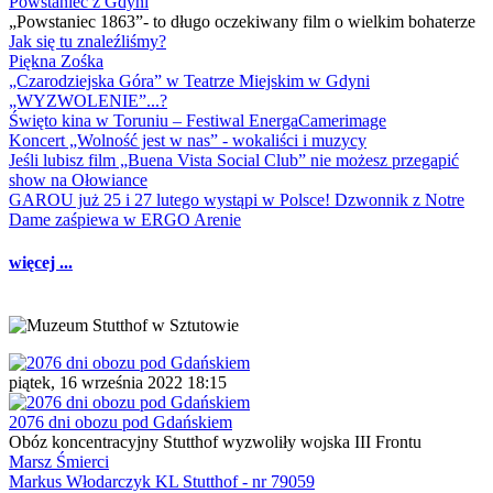
Powstaniec z Gdyni
„Powstaniec 1863”- to długo oczekiwany film o wielkim bohaterze
Jak się tu znaleźliśmy?
Piękna Zośka
„Czarodziejska Góra” w Teatrze Miejskim w Gdyni
„WYZWOLENIE”...?
Święto kina w Toruniu – Festiwal EnergaCamerimage
Koncert „Wolność jest w nas” - wokaliści i muzycy
Jeśli lubisz film „Buena Vista Social Club” nie możesz przegapić
show na Ołowiance
GAROU już 25 i 27 lutego wystąpi w Polsce! Dzwonnik z Notre
Dame zaśpiewa w ERGO Arenie
więcej ...
piątek, 16 września 2022 18:15
2076 dni obozu pod Gdańskiem
Obóz koncentracyjny Stutthof wyzwoliły wojska III Frontu
Marsz Śmierci
Markus Włodarczyk KL Stutthof - nr 79059