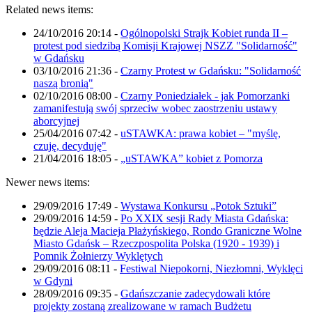
Related news items:
24/10/2016 20:14
-
Ogólnopolski Strajk Kobiet runda II –
protest pod siedzibą Komisji Krajowej NSZZ "Solidarność"
w Gdańsku
03/10/2016 21:36
-
Czarny Protest w Gdańsku: "Solidarność
naszą bronią"
02/10/2016 08:00
-
Czarny Poniedziałek - jak Pomorzanki
zamanifestują swój sprzeciw wobec zaostrzeniu ustawy
aborcyjnej
25/04/2016 07:42
-
uSTAWKA: prawa kobiet – "myślę,
czuję, decyduję"
21/04/2016 18:05
-
„uSTAWKA” kobiet z Pomorza
Newer news items:
29/09/2016 17:49
-
Wystawa Konkursu „Potok Sztuki”
29/09/2016 14:59
-
Po XXIX sesji Rady Miasta Gdańska:
będzie Aleja Macieja Płażyńskiego, Rondo Graniczne Wolne
Miasto Gdańsk – Rzeczpospolita Polska (1920 - 1939) i
Pomnik Żołnierzy Wyklętych
29/09/2016 08:11
-
Festiwal Niepokorni, Niezłomni, Wyklęci
w Gdyni
28/09/2016 09:35
-
Gdańszczanie zadecydowali które
projekty zostaną zrealizowane w ramach Budżetu