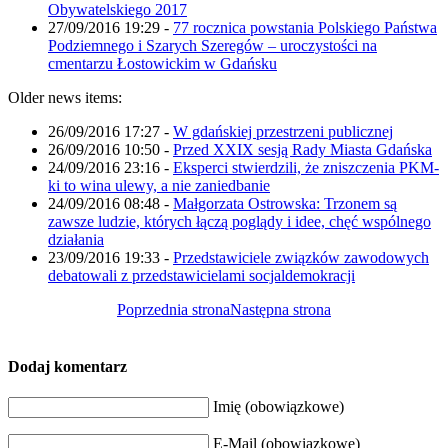
Obywatelskiego 2017
27/09/2016 19:29
-
77 rocznica powstania Polskiego Państwa
Podziemnego i Szarych Szeregów – uroczystości na
cmentarzu Łostowickim w Gdańsku
Older news items:
26/09/2016 17:27
-
W gdańskiej przestrzeni publicznej
26/09/2016 10:50
-
Przed XXIX sesją Rady Miasta Gdańska
24/09/2016 23:16
-
Eksperci stwierdzili, że zniszczenia PKM-
ki to wina ulewy, a nie zaniedbanie
24/09/2016 08:48
-
Małgorzata Ostrowska: Trzonem są
zawsze ludzie, których łączą poglądy i idee, chęć wspólnego
działania
23/09/2016 19:33
-
Przedstawiciele związków zawodowych
debatowali z przedstawicielami socjaldemokracji
Poprzednia strona
Następna strona
Dodaj komentarz
Imię (obowiązkowe)
E-Mail (obowiązkowe)