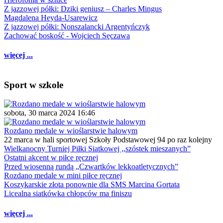
Z jazzowej półki: Dziki geniusz – Charles Mingus
Magdalena Heyda-Usarewicz
Z jazzowej półki: Nonszalancki Argentyńczyk
Zachować boskość - Wojciech Sęczawa
więcej ...
Sport w szkole
sobota, 30 marca 2024 16:46
Rozdano medale w wioślarstwie halowym
22 marca w hali sportowej Szkoły Podstawowej 94 po raz kolejny
Wielkanocny Turniej Piłki Siatkowej ,,szóstek mieszanych”
Ostatni akcent w piłce ręcznej
Przed wiosenną rundą „Czwartków lekkoatletycznych”
Rozdano medale w mini piłce ręcznej
Koszykarskie złota ponownie dla SMS Marcina Gortata
Licealna siatkówka chłopców ma finiszu
więcej ...