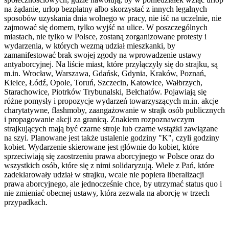
na żądanie, urlop bezpłatny albo skorzystać z innych legalnych
sposobów uzyskania dnia wolnego w pracy, nie iść na uczelnie, nie
zajmować się domem, tylko wyjść na ulice. W poszczególnych
miastach, nie tylko w Polsce, zostaną zorganizowane protesty i
wydarzenia, w których wezmą udział mieszkanki, by
zamanifestować brak swojej zgody na wprowadzenie ustawy
antyaborcyjnej. Na liście miast, które przyłączyły się do strajku, są
m.in. Wrocław, Warszawa, Gdańsk, Gdynia, Kraków, Poznań,
Kielce, Łódź, Opole, Toruń, Szczecin, Katowice, Wałbrzych,
Starachowice, Piotrków Trybunalski, Bełchatów. Pojawiają się
różne pomysły i propozycje wydarzeń towarzyszących m.in. akcje
charytatywne, flashmoby, zaangażowanie w strajk osób publicznych
i propagowanie akcji za granicą. Znakiem rozpoznawczym
strajkujących mają być czarne stroje lub czarne wstążki zawiązane
na szyi. Planowane jest także ustalenie godziny "K", czyli godziny
kobiet. Wydarzenie skierowane jest głównie do kobiet, które
sprzeciwiają się zaostrzeniu prawa aborcyjnego w Polsce oraz do
wszystkich osób, które się z nimi solidaryzują. Wiele z Pań, które
zadeklarowały udział w strajku, wcale nie popiera liberalizacji
prawa aborcyjnego, ale jednocześnie chce, by utrzymać status quo i
nie zmieniać obecnej ustawy, która zezwala na aborcję w trzech
przypadkach.