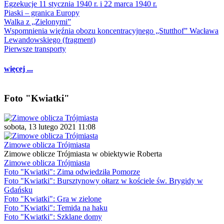
Egzekucje 11 stycznia 1940 r. i 22 marca 1940 r.
Piaski – granica Europy
Walka z „Zielonymi”
Wspomnienia więźnia obozu koncentracyjnego „Stutthof” Wacława
Lewandowskiego (fragment)
Pierwsze transporty
więcej ...
Foto "Kwiatki"
sobota, 13 lutego 2021 11:08
Zimowe oblicza Trójmiasta
Zimowe oblicze Trójmiasta w obiektywie Roberta
Zimowe oblicza Trójmiasta
Foto "Kwiatki": Zima odwiedziła Pomorze
Foto "Kwiatki": Bursztynowy ołtarz w kościele św. Brygidy w
Gdańsku
Foto "Kwiatki": Gra w zielone
Foto "Kwiatki": Temida na haku
Foto "Kwiatki": Szklane domy