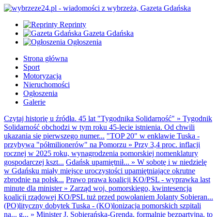
Reprinty
Gazeta Gdańska
Ogłoszenia
Strona główna
Sport
Motoryzacja
Nieruchomości
Ogłoszenia
Galerie
Czytaj historię u źródła. 45 lat "Tygodnika Solidarność"
»
Tygodnik
Solidarność obchodzi w tym roku 45-lecie istnienia. Od chwili
ukazania się pierwszego numer...
"TOP 20" w enklawie Tuska -
przybywa "półmilionerów" na Pomorzu
»
Przy 3,4 proc. inflacji
rocznej w 2025 roku, wynagrodzenia pomorskiej nomenklatury
gospodarczej kszt...
Gdańsk upamiętnił...
»
W sobotę i w niedzielę
w Gdańsku miały miejsce uroczystości upamiętniające okrutne
zbrodnie na polsk...
Prawo prawa koalicji KO/PSL - wyprawka last
minute dla minister
»
Zarząd woj. pomorskiego, kwintesencja
koalicji rządowej KO/PSL tuż przed powołaniem Jolanty Sobieran...
(PO)lityczny dobytek Tuska - (KO)lonizacja pomorskich szpitali
na... g...
»
Minister J. Sobierańska-Grenda, formalnie bezpartyjna, to