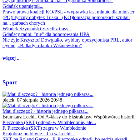
Czytaj historię u źródła. 45 lat "Tygodnika Solidarność"
Gdańsk upamiętnił...
Prawo prawa koalicji KO/PSL - wyprawka last minute dla minister
(PO)lityczny dobytek Tuska - (KO)lonizacja pomorskich szpitali
na... garbach chorych
Włodek Szymański zszedł z trasy...
Gdańscy radni: "nie" dla honorowania UPA
Nie żyje Krzysztof Dowgiałło, wybitny opozycjonista PRL, autor
słynnej „Ballady o Janku Wiśniewskim”
więcej ...
Sport
piątek, 07 sierpnia 2026 20:48
Mati dlaczego? - historia jednego piłkarza...
Bramkarz Lechii. Od A-klasy do Ekstraklasy. Współtwórca historii
Pieczonka (SKT) odpadł w Wimbledonie, ale...
F. Pieczonka (SKT) zagra w Wimbledonie
Krajobraz po bitwie... Co w Lechii...
SKT na Roland Garros - F. Pieczonka odpadł, bo sędzia ukradł...