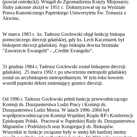
(powiat ostrołęcki). Wstąpił do Zgromadzenia Księży Misjonarzy.
Śluby zakonne złożył w 1951 r. Doktoryzował się na Wydziale
Prawa Kanonicznego Papieskiego Uniwersytetu Św. Tomasza z
Akwinu.
W marcu 1983 r. ks. Tadeusz Gocłowski objął funkcję biskupa
pomocniczego diecezji gdańskiej, gdy ks. Lech Kaczmarek był
biskupem diecezji gdańskiej. Jego biskupia dewiza brzmiała:
"Zawierzcie Ewangelii" - „Credite Evangelio”.
31 grudnia 1984 r. Tadeusz Gocłowski został biskupem diecezji
gdańskiej. 25 marca 1992 r. po utworzeniu metropolii gdańskiej
został on arcybiskupem metropolitarnym. W tym roku bowiem
wszedł papieski dekret zmieniający granice diecezji.
Od 1996 r. Tadeusz Gocłowski pełnił funkcję przewodniczącego
Komisji ds. Duszpasterstwa Ludzi Pracy i Komisji ds.
Duszpasterstwa Ludzi Morza. W latach 1996–2004 był
współprzewodniczącym Komisji Wspólnej Rządu RP i Konferencji
Episkopatu Polski. Pracował w Papieskiej Rady ds. Duszpasterstwa
Migrantów i Podróżnych oraz Kongregacji ds. Biskupów.
Wszystkie te funkcje związane były w mniej lub bardziej istotny