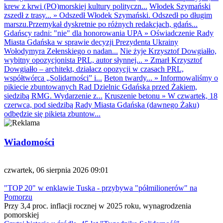
krew z krwi (PO)morskiej kultury polityczn...
Włodek Szymański
zszedł z trasy...
»
Odszedł Włodek Szymański. Odszedł po długim
marszu.Przemykał dyskretnie po różnych redakcjach, gdańs...
Gdańscy radni: "nie" dla honorowania UPA
»
Oświadczenie Rady
Miasta Gdańska w sprawie decyzji Prezydenta Ukrainy
Wołodymyra Zełenskiego o nadan...
Nie żyje Krzysztof Dowgiałło,
wybitny opozycjonista PRL, autor słynnej...
»
Zmarł Krzysztof
Dowgiałło – architekt, działacz opozycji w czasach PRL,
współtwórca „Solidarności” i...
Beton twardy...
»
Informowaliśmy o
pikiecie zbuntowanych Rad Dzielnic Gdańska przed Żakiem,
siedzibą RMG. Wydarzenie z...
Kruszenie betonu
»
W czwartek, 18
czerwca, pod siedzibą Rady Miasta Gdańska (dawnego Żaku)
odbędzie się pikieta zbuntow...
Wiadomości
czwartek, 06 sierpnia 2026 09:01
"TOP 20" w enklawie Tuska - przybywa "półmilionerów" na
Pomorzu
Przy 3,4 proc. inflacji rocznej w 2025 roku, wynagrodzenia
pomorskiej