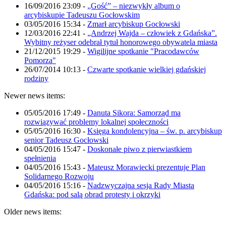
16/09/2016 23:09
-
„Gość” – niezwykły album o
arcybiskupie Tadeuszu Gocłowskim
03/05/2016 15:34
-
Zmarł arcybiskup Gocłowski
12/03/2016 22:41
-
„Andrzej Wajda – człowiek z Gdańska”.
Wybitny reżyser odebrał tytuł honorowego obywatela miasta
21/12/2015 19:29
-
Wigilijne spotkanie "Pracodawców
Pomorza"
26/07/2014 10:13
-
Czwarte spotkanie wielkiej gdańskiej
rodziny
Newer news items:
05/05/2016 17:49
-
Danuta Sikora: Samorząd ma
rozwiązywać problemy lokalnej społeczności
05/05/2016 16:30
-
Księga kondolencyjna – św. p. arcybiskup
senior Tadeusz Gocłowski
04/05/2016 15:47
-
Doskonałe piwo z pierwiastkiem
spełnienia
04/05/2016 15:43
-
Mateusz Morawiecki prezentuje Plan
Solidarnego Rozwoju
04/05/2016 15:16
-
Nadzwyczajna sesja Rady Miasta
Gdańska: pod salą obrad protesty i okrzyki
Older news items: