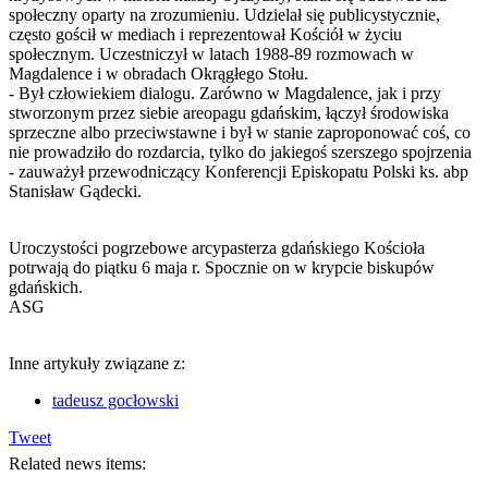
społeczny oparty na zrozumieniu. Udzielał się publicystycznie,
często gościł w mediach i reprezentował Kościół w życiu
społecznym. Uczestniczył w latach 1988-89 rozmowach w
Magdalence i w obradach Okrągłego Stołu.
- Był człowiekiem dialogu. Zarówno w Magdalence, jak i przy
stworzonym przez siebie areopagu gdańskim, łączył środowiska
sprzeczne albo przeciwstawne i był w stanie zaproponować coś, co
nie prowadziło do rozdarcia, tylko do jakiegoś szerszego spojrzenia
- zauważył przewodniczący Konferencji Episkopatu Polski ks. abp
Stanisław Gądecki.
Uroczystości pogrzebowe arcypasterza gdańskiego Kościoła
potrwają do piątku 6 maja r. Spocznie on w krypcie biskupów
gdańskich.
ASG
Inne artykuły związane z:
tadeusz gocłowski
Tweet
Related news items: