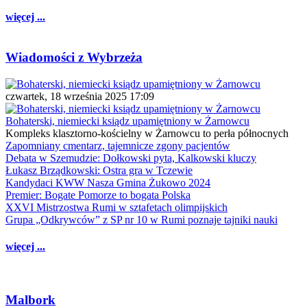
więcej ...
Wiadomości z Wybrzeża
czwartek, 18 września 2025 17:09
Bohaterski, niemiecki ksiądz upamiętniony w Żarnowcu
Kompleks klasztorno-kościelny w Żarnowcu to perła północnych
Zapomniany cmentarz, tajemnicze zgony pacjentów
Debata w Szemudzie: Dołkowski pyta, Kalkowski kluczy
Łukasz Brządkowski: Ostra gra w Tczewie
Kandydaci KWW Nasza Gmina Żukowo 2024
Premier: Bogate Pomorze to bogata Polska
XXVI Mistrzostwa Rumi w sztafetach olimpijskich
Grupa „Odkrywców” z SP nr 10 w Rumi poznaje tajniki nauki
więcej ...
Malbork