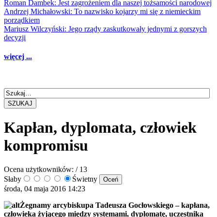
Roman Dambek: Jest zagrożeniem dla naszej tożsamości narodowej
Andrzej Michałowski: To nazwisko kojarzy mi się z niemieckim
porządkiem
Mariusz Wilczyński: Jego rządy zaskutkowały jednymi z gorszych
decyzji
więcej ...
SZUKAJ
Kapłan, dyplomata, człowiek
kompromisu
Ocena użytkowników:
/ 13
Słaby
Świetny
środa, 04 maja 2016 14:23
Żegnamy arcybiskupa Tadeusza Gocłowskiego – kapłana,
człowieka żyjącego między systemami, dyplomatę, uczestnika