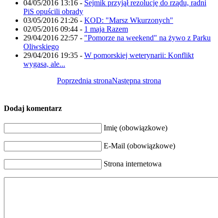
04/05/2016 13:16
-
Sejmik przyjął rezolucję do rządu, radni
PiS opuścili obrady
03/05/2016 21:26
-
KOD: "Marsz Wkurzonych"
02/05/2016 09:44
-
1 maja Razem
29/04/2016 22:57
-
"Pomorze na weekend" na żywo z Parku
Oliwskiego
29/04/2016 19:35
-
W pomorskiej weterynarii: Konflikt
wygasa, ale...
Poprzednia strona
Następna strona
Dodaj komentarz
Imię (obowiązkowe)
E-Mail (obowiązkowe)
Strona internetowa