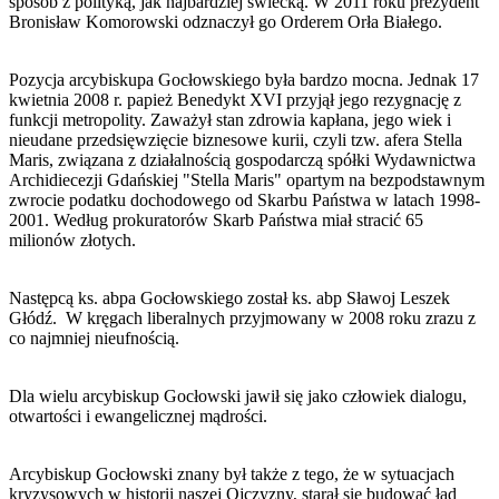
sposób z polityką, jak najbardziej świecką. W 2011 roku prezydent
Bronisław Komorowski odznaczył go Orderem Orła Białego.
Pozycja arcybiskupa Gocłowskiego była bardzo mocna. Jednak 17
kwietnia 2008 r. papież Benedykt XVI przyjął jego rezygnację z
funkcji metropolity. Zaważył stan zdrowia kapłana, jego wiek i
nieudane przedsięwzięcie biznesowe kurii, czyli tzw. afera Stella
Maris, związana z działalnością gospodarczą spółki Wydawnictwa
Archidiecezji Gdańskiej "Stella Maris" opartym na bezpodstawnym
zwrocie podatku dochodowego od Skarbu Państwa w latach 1998-
2001. Według prokuratorów Skarb Państwa miał stracić 65
milionów złotych.
Następcą ks. abpa Gocłowskiego został ks. abp Sławoj Leszek
Głódź. W kręgach liberalnych przyjmowany w 2008 roku zrazu z
co najmniej nieufnością.
Dla wielu arcybiskup Gocłowski jawił się jako człowiek dialogu,
otwartości i ewangelicznej mądrości.
Arcybiskup Gocłowski znany był także z tego, że w sytuacjach
kryzysowych w historii naszej Ojczyzny, starał się budować ład