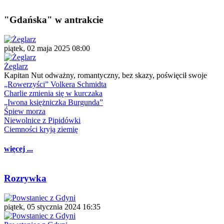
"Gdańska" w antrakcie
piątek, 02 maja 2025 08:00
Żeglarz
Kapitan Nut odważny, romantyczny, bez skazy, poświęcił swoje
„Rowerzyści” Volkera Schmidta
Charlie zmienia się w kurczaka
„Iwona księżniczka Burgunda”
Śpiew morza
Niewolnice z Pipidówki
Ciemności kryją ziemię
więcej ...
Rozrywka
piątek, 05 stycznia 2024 16:35