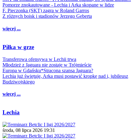
Pomorze znokautowane - Lechia i Arka skopane w lidze
F. Pieczonka (SKT) zagra w Roland Garros
Z różnych boisk i stadionów Jerzego Geberta
więcej ...
Piłka w grze
Transferowa ofensywa w Lechii trwa
Młodzież z Jaguara nie zostaje w Trójmieście
Europa w Gdańsku*Stracona szansa Jaguara?
Lechia już świętuje, Arka musi postawić kropkę nad i, jubileusz
Budziwojskiego
więcej ...
Lechia
środa, 08 lipca 2026 19:31