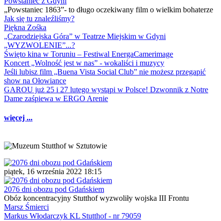
Powstaniec z Gdyni
„Powstaniec 1863”- to długo oczekiwany film o wielkim bohaterze
Jak się tu znaleźliśmy?
Piękna Zośka
„Czarodziejska Góra” w Teatrze Miejskim w Gdyni
„WYZWOLENIE”...?
Święto kina w Toruniu – Festiwal EnergaCamerimage
Koncert „Wolność jest w nas” - wokaliści i muzycy
Jeśli lubisz film „Buena Vista Social Club” nie możesz przegapić
show na Ołowiance
GAROU już 25 i 27 lutego wystąpi w Polsce! Dzwonnik z Notre
Dame zaśpiewa w ERGO Arenie
więcej ...
piątek, 16 września 2022 18:15
2076 dni obozu pod Gdańskiem
Obóz koncentracyjny Stutthof wyzwoliły wojska III Frontu
Marsz Śmierci
Markus Włodarczyk KL Stutthof - nr 79059