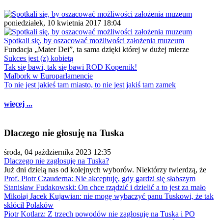
poniedziałek, 10 kwietnia 2017 18:04
Spotkali się, by oszacować możliwości założenia muzeum
Fundacja „Mater Dei”, ta sama dzięki której w dużej mierze
Sukces jest (z) kobietą
Tak się bawi, tak się bawi ROD Kopernik!
Malbork w Europarlamencie
To nie jest jakieś tam miasto, to nie jest jakiś tam zamek
więcej ...
Dlaczego nie głosuję na Tuska
środa, 04 października 2023 12:35
Dlaczego nie zagłosuję na Tuska?
Już dni dzielą nas od kolejnych wyborów. Niektórzy twierdzą, że
Prof. Piotr Czauderna: Nie akceptuję, gdy gardzi się słabszym
Stanisław Fudakowski: On chce rządzić i dzielić a to jest za mało
Mikołaj Jacek Kujawian: nie mogę wybaczyć panu Tuskowi, że tak
skłócił Polaków
Piotr Kotlarz: Z trzech powodów nie zagłosuję na Tuska i PO