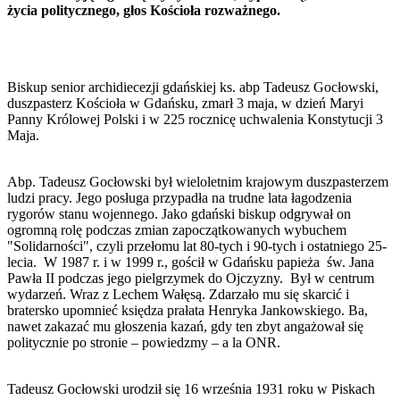
życia politycznego, głos Kościoła rozważnego.
Biskup senior archidiecezji gdańskiej ks. abp Tadeusz Gocłowski,
duszpasterz Kościoła w Gdańsku, zmarł 3 maja, w dzień Maryi
Panny Królowej Polski i w 225 rocznicę uchwalenia Konstytucji 3
Maja.
Abp. Tadeusz Gocłowski był wieloletnim krajowym duszpasterzem
ludzi pracy. Jego posługa przypadła na trudne lata łagodzenia
rygorów stanu wojennego. Jako gdański biskup odgrywał on
ogromną rolę podczas zmian zapoczątkowanych wybuchem
"Solidarności", czyli przełomu lat 80-tych i 90-tych i ostatniego 25-
lecia. W 1987 r. i w 1999 r., gościł w Gdańsku papieża św. Jana
Pawła II podczas jego pielgrzymek do Ojczyzny. Był w centrum
wydarzeń. Wraz z Lechem Wałęsą. Zdarzało mu się skarcić i
bratersko upomnieć księdza prałata Henryka Jankowskiego. Ba,
nawet zakazać mu głoszenia kazań, gdy ten zbyt angażował się
politycznie po stronie – powiedzmy – a la ONR.
Tadeusz Gocłowski urodził się 16 września 1931 roku w Piskach