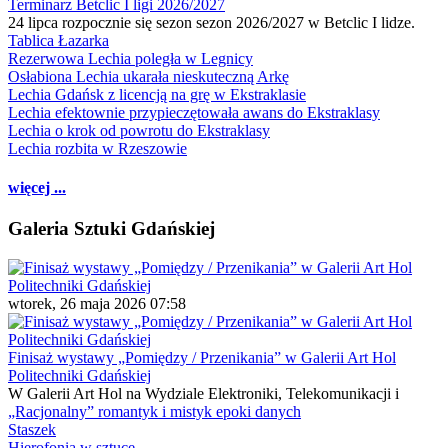
Terminarz Betclic I ligi 2026/2027
24 lipca rozpocznie się sezon sezon 2026/2027 w Betclic I lidze.
Tablica Łazarka
Rezerwowa Lechia poległa w Legnicy
Osłabiona Lechia ukarała nieskuteczną Arkę
Lechia Gdańsk z licencją na grę w Ekstraklasie
Lechia efektownie przypieczętowała awans do Ekstraklasy
Lechia o krok od powrotu do Ekstraklasy
Lechia rozbita w Rzeszowie
więcej ...
Galeria Sztuki Gdańskiej
wtorek, 26 maja 2026 07:58
Finisaż wystawy „Pomiędzy / Przenikania” w Galerii Art Hol
Politechniki Gdańskiej
W Galerii Art Hol na Wydziale Elektroniki, Telekomunikacji i
„Racjonalny” romantyk i mistyk epoki danych
Staszek
Hierofonia w sztuce