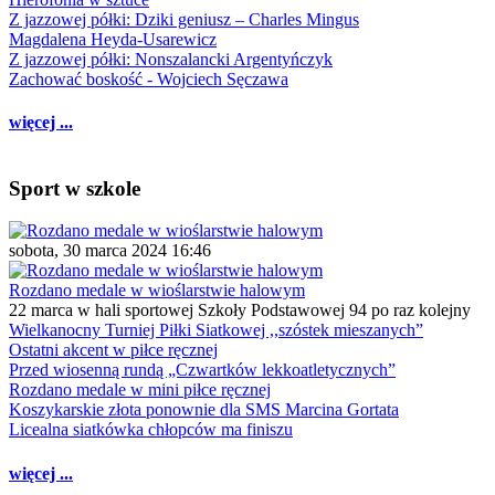
Z jazzowej półki: Dziki geniusz – Charles Mingus
Magdalena Heyda-Usarewicz
Z jazzowej półki: Nonszalancki Argentyńczyk
Zachować boskość - Wojciech Sęczawa
więcej ...
Sport w szkole
sobota, 30 marca 2024 16:46
Rozdano medale w wioślarstwie halowym
22 marca w hali sportowej Szkoły Podstawowej 94 po raz kolejny
Wielkanocny Turniej Piłki Siatkowej ,,szóstek mieszanych”
Ostatni akcent w piłce ręcznej
Przed wiosenną rundą „Czwartków lekkoatletycznych”
Rozdano medale w mini piłce ręcznej
Koszykarskie złota ponownie dla SMS Marcina Gortata
Licealna siatkówka chłopców ma finiszu
więcej ...