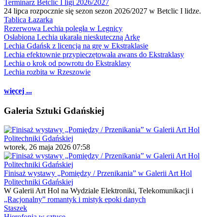
Terminarz Betclic I ligi 2026/2027
24 lipca rozpocznie się sezon sezon 2026/2027 w Betclic I lidze.
Tablica Łazarka
Rezerwowa Lechia poległa w Legnicy
Osłabiona Lechia ukarała nieskuteczną Arkę
Lechia Gdańsk z licencją na grę w Ekstraklasie
Lechia efektownie przypieczętowała awans do Ekstraklasy
Lechia o krok od powrotu do Ekstraklasy
Lechia rozbita w Rzeszowie
więcej ...
Galeria Sztuki Gdańskiej
wtorek, 26 maja 2026 07:58
Finisaż wystawy „Pomiędzy / Przenikania” w Galerii Art Hol
Politechniki Gdańskiej
W Galerii Art Hol na Wydziale Elektroniki, Telekomunikacji i
„Racjonalny” romantyk i mistyk epoki danych
Staszek
Hierofonia w sztuce