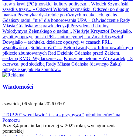
krew z krwi (PO)morskiej kultury polityczn...
Włodek Szymański
zszedł z trasy...
»
Odszedł Włodek Szymański. Odszedł po długim
marszu.Przemykał dyskretnie po różnych redakcjach, gdańs...
Gdańscy radni: "nie" dla honorowania UPA
»
Oświadczenie Rady
Miasta Gdańska w sprawie decyzji Prezydenta Ukrainy
Wołodymyra Zełenskiego o nadan...
Nie żyje Krzysztof Dowgiałło,
wybitny opozycjonista PRL, autor słynnej...
»
Zmarł Krzysztof
Dowgiałło – architekt, działacz opozycji w czasach PRL,
współtwórca „Solidarności” i...
Beton twardy...
»
Informowaliśmy o
pikiecie zbuntowanych Rad Dzielnic Gdańska przed Żakiem,
siedzibą RMG. Wydarzenie z...
Kruszenie betonu
»
W czwartek, 18
czerwca, pod siedzibą Rady Miasta Gdańska (dawnego Żaku)
odbędzie się pikieta zbuntow...
Wiadomości
czwartek, 06 sierpnia 2026 09:01
"TOP 20" w enklawie Tuska - przybywa "półmilionerów" na
Pomorzu
Przy 3,4 proc. inflacji rocznej w 2025 roku, wynagrodzenia
pomorskiej