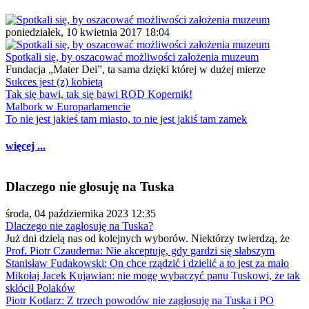
poniedziałek, 10 kwietnia 2017 18:04
Spotkali się, by oszacować możliwości założenia muzeum
Fundacja „Mater Dei”, ta sama dzięki której w dużej mierze
Sukces jest (z) kobietą
Tak się bawi, tak się bawi ROD Kopernik!
Malbork w Europarlamencie
To nie jest jakieś tam miasto, to nie jest jakiś tam zamek
więcej ...
Dlaczego nie głosuję na Tuska
środa, 04 października 2023 12:35
Dlaczego nie zagłosuję na Tuska?
Już dni dzielą nas od kolejnych wyborów. Niektórzy twierdzą, że
Prof. Piotr Czauderna: Nie akceptuję, gdy gardzi się słabszym
Stanisław Fudakowski: On chce rządzić i dzielić a to jest za mało
Mikołaj Jacek Kujawian: nie mogę wybaczyć panu Tuskowi, że tak
skłócił Polaków
Piotr Kotlarz: Z trzech powodów nie zagłosuję na Tuska i PO