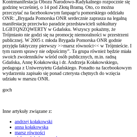
Kontrmanifestacja Obozu Narodowo-Radykalnego rozpocznie się
godzinę wcześniej, o 14 pod Złotą Bramą. Oto, co można
przeczytać na facebookowym fanpage'u pomorskiego oddziału
ONR: „Brygada Pomorska ONR serdecznie zaprasza na legalną
manifestację przeciwko paradzie przedstawicieli subkultury
LGBTQNZQWERTY w Gdańsku. Wszyscy pokażmy, że
Trójmiasto nie godzi się na promocję niemoralności w przestrzeni
publicznej. W 2005 r. młoda Brygada Pomorska ONR godnie
przyjęła faktyczny pierwszy >>marsz równości<< w Trójmieście. I
tym razem sprawy nie odpuścimy”. Ta grupa również będzie miała
swoich zwolenników wśród osób publicznych, m.in. radną
Gdańska, Annę Kołakowską i dr. Andrzeja Kołakowskiego,
pedagoga z Uniwersytetu Gdańskiego. Ponadto na facebookowym
wydarzeniu zapisało się ponad czterysta chętnych do wzięcia
udziału w marszu ONR.
goch
Inne artykuły związane z:
andrzej kołakowski
anna kołakowska
marsz równości