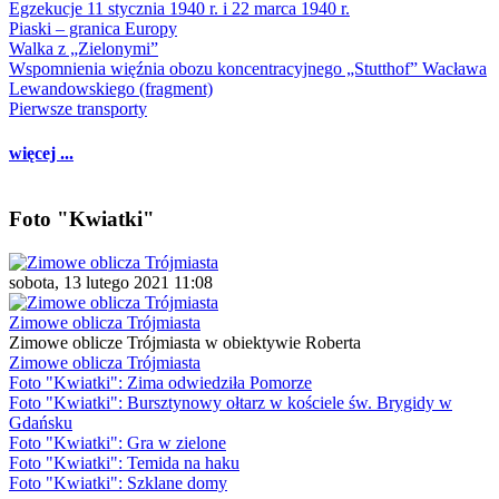
Egzekucje 11 stycznia 1940 r. i 22 marca 1940 r.
Piaski – granica Europy
Walka z „Zielonymi”
Wspomnienia więźnia obozu koncentracyjnego „Stutthof” Wacława
Lewandowskiego (fragment)
Pierwsze transporty
więcej ...
Foto "Kwiatki"
sobota, 13 lutego 2021 11:08
Zimowe oblicza Trójmiasta
Zimowe oblicze Trójmiasta w obiektywie Roberta
Zimowe oblicza Trójmiasta
Foto "Kwiatki": Zima odwiedziła Pomorze
Foto "Kwiatki": Bursztynowy ołtarz w kościele św. Brygidy w
Gdańsku
Foto "Kwiatki": Gra w zielone
Foto "Kwiatki": Temida na haku
Foto "Kwiatki": Szklane domy