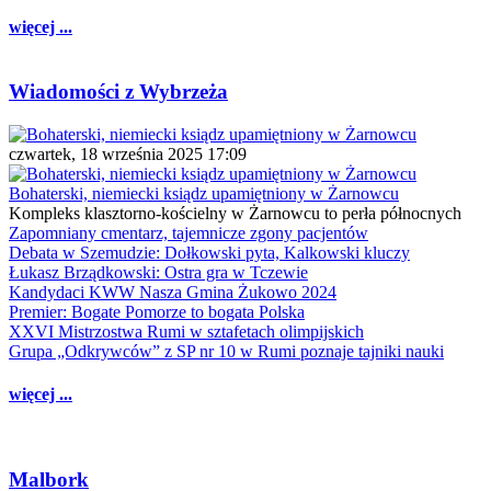
więcej ...
Wiadomości z Wybrzeża
czwartek, 18 września 2025 17:09
Bohaterski, niemiecki ksiądz upamiętniony w Żarnowcu
Kompleks klasztorno-kościelny w Żarnowcu to perła północnych
Zapomniany cmentarz, tajemnicze zgony pacjentów
Debata w Szemudzie: Dołkowski pyta, Kalkowski kluczy
Łukasz Brządkowski: Ostra gra w Tczewie
Kandydaci KWW Nasza Gmina Żukowo 2024
Premier: Bogate Pomorze to bogata Polska
XXVI Mistrzostwa Rumi w sztafetach olimpijskich
Grupa „Odkrywców” z SP nr 10 w Rumi poznaje tajniki nauki
więcej ...
Malbork