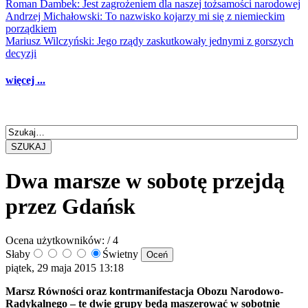
Roman Dambek: Jest zagrożeniem dla naszej tożsamości narodowej
Andrzej Michałowski: To nazwisko kojarzy mi się z niemieckim
porządkiem
Mariusz Wilczyński: Jego rządy zaskutkowały jednymi z gorszych
decyzji
więcej ...
SZUKAJ
Dwa marsze w sobotę przejdą
przez Gdańsk
Ocena użytkowników:
/ 4
Słaby
Świetny
piątek, 29 maja 2015 13:18
Marsz Równości oraz kontrmanifestacja Obozu Narodowo-
Radykalnego – te dwie grupy będą maszerować w sobotnie