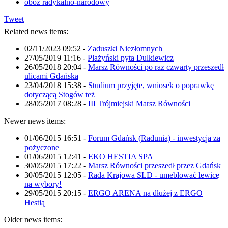
obóz radykalno-narodowy
Tweet
Related news items:
02/11/2023 09:52
-
Zaduszki Niezłomnych
27/05/2019 11:16
-
Płażyński pyta Dulkiewicz
26/05/2018 20:04
-
Marsz Równości po raz czwarty przeszedł
ulicami Gdańska
23/04/2018 15:38
-
Studium przyjęte, wniosek o poprawkę
dotyczącą Stogów też
28/05/2017 08:28
-
III Trójmiejski Marsz Równości
Newer news items:
01/06/2015 16:51
-
Forum Gdańsk (Radunia) - inwestycja za
pożyczone
01/06/2015 12:41
-
EKO HESTIA SPA
30/05/2015 17:22
-
Marsz Równości przeszedł przez Gdańsk
30/05/2015 12:05
-
Rada Krajowa SLD - umeblować lewicę
na wybory!
29/05/2015 20:15
-
ERGO ARENA na dłużej z ERGO
Hestią
Older news items: