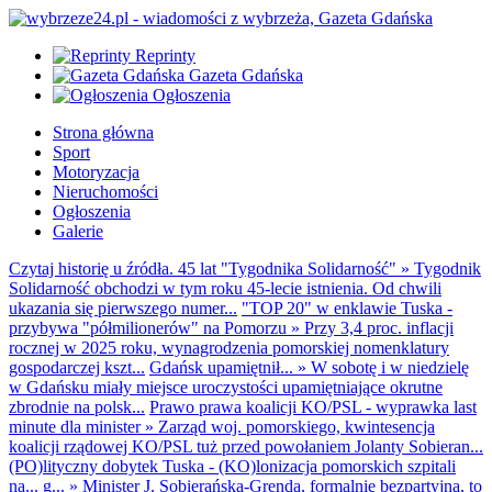
Reprinty
Gazeta Gdańska
Ogłoszenia
Strona główna
Sport
Motoryzacja
Nieruchomości
Ogłoszenia
Galerie
Czytaj historię u źródła. 45 lat "Tygodnika Solidarność"
»
Tygodnik
Solidarność obchodzi w tym roku 45-lecie istnienia. Od chwili
ukazania się pierwszego numer...
"TOP 20" w enklawie Tuska -
przybywa "półmilionerów" na Pomorzu
»
Przy 3,4 proc. inflacji
rocznej w 2025 roku, wynagrodzenia pomorskiej nomenklatury
gospodarczej kszt...
Gdańsk upamiętnił...
»
W sobotę i w niedzielę
w Gdańsku miały miejsce uroczystości upamiętniające okrutne
zbrodnie na polsk...
Prawo prawa koalicji KO/PSL - wyprawka last
minute dla minister
»
Zarząd woj. pomorskiego, kwintesencja
koalicji rządowej KO/PSL tuż przed powołaniem Jolanty Sobieran...
(PO)lityczny dobytek Tuska - (KO)lonizacja pomorskich szpitali
na... g...
»
Minister J. Sobierańska-Grenda, formalnie bezpartyjna, to