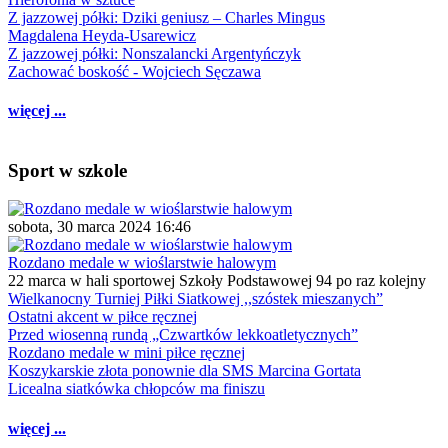
Z jazzowej półki: Dziki geniusz – Charles Mingus
Magdalena Heyda-Usarewicz
Z jazzowej półki: Nonszalancki Argentyńczyk
Zachować boskość - Wojciech Sęczawa
więcej ...
Sport w szkole
sobota, 30 marca 2024 16:46
Rozdano medale w wioślarstwie halowym
22 marca w hali sportowej Szkoły Podstawowej 94 po raz kolejny
Wielkanocny Turniej Piłki Siatkowej ,,szóstek mieszanych”
Ostatni akcent w piłce ręcznej
Przed wiosenną rundą „Czwartków lekkoatletycznych”
Rozdano medale w mini piłce ręcznej
Koszykarskie złota ponownie dla SMS Marcina Gortata
Licealna siatkówka chłopców ma finiszu
więcej ...