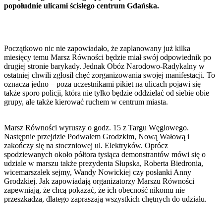
popołudnie ulicami ścisłego centrum Gdańska.
Początkowo nic nie zapowiadało, że zaplanowany już kilka
miesięcy temu Marsz Równości będzie miał swój odpowiednik po
drugiej stronie barykady. Jednak Obóz Narodowo-Radykalny w
ostatniej chwili zgłosił chęć zorganizowania swojej manifestacji. To
oznacza jedno – poza uczestnikami pikiet na ulicach pojawi się
także sporo policji, która nie tylko będzie oddzielać od siebie obie
grupy, ale także kierować ruchem w centrum miasta.
Marsz Równości wyruszy o godz. 15 z Targu Węglowego.
Następnie przejdzie Podwalem Grodzkim, Nową Wałową i
zakończy się na stoczniowej ul. Elektryków. Oprócz
spodziewanych około półtora tysiąca demonstrantów mówi się o
udziale w marszu także prezydenta Słupska, Roberta Biedronia,
wicemarszałek sejmy, Wandy Nowickiej czy posłanki Anny
Grodzkiej. Jak zapowiadają organizatorzy Marszu Równości
zapewniają, że chcą pokazać, że ich obecność nikomu nie
przeszkadza, dlatego zapraszają wszystkich chętnych do udziału.