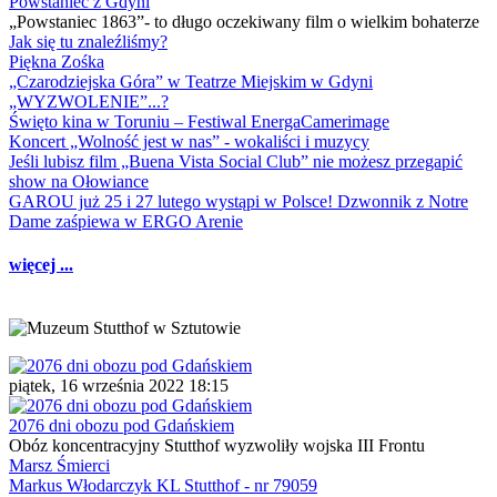
Powstaniec z Gdyni
„Powstaniec 1863”- to długo oczekiwany film o wielkim bohaterze
Jak się tu znaleźliśmy?
Piękna Zośka
„Czarodziejska Góra” w Teatrze Miejskim w Gdyni
„WYZWOLENIE”...?
Święto kina w Toruniu – Festiwal EnergaCamerimage
Koncert „Wolność jest w nas” - wokaliści i muzycy
Jeśli lubisz film „Buena Vista Social Club” nie możesz przegapić
show na Ołowiance
GAROU już 25 i 27 lutego wystąpi w Polsce! Dzwonnik z Notre
Dame zaśpiewa w ERGO Arenie
więcej ...
piątek, 16 września 2022 18:15
2076 dni obozu pod Gdańskiem
Obóz koncentracyjny Stutthof wyzwoliły wojska III Frontu
Marsz Śmierci
Markus Włodarczyk KL Stutthof - nr 79059