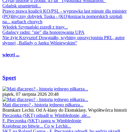
Czytaj historię u źródła. 45 lat "Tygodnika Solidarność"
Gdańsk upamiętnił...
Prawo prawa koalicji KO/PSL - wyprawka last minute dla minister
(PO)lityczny dobytek Tuska - (KO)lonizacja pomorskich szpitali
na... garbach chorych
Włodek Szymański zszedł z trasy...
Gdańscy radni: "nie" dla honorowania UPA
Nie żyje Krzysztof Dowgiałło, wybitny opozycjonista PRL, autor
słynnej „Ballady o Janku Wiśniewskim”
więcej ...
Sport
piątek, 07 sierpnia 2026 20:48
Mati dlaczego? - historia jednego piłkarza...
Bramkarz Lechii. Od A-klasy do Ekstraklasy. Współtwórca historii
Pieczonka (SKT) odpadł w Wimbledonie, ale...
F. Pieczonka (SKT) zagra w Wimbledonie
Krajobraz po bitwie... Co w Lechii...
SKT na Roland Garros - F. Pieczonka odpadł, bo sędzia ukradł...