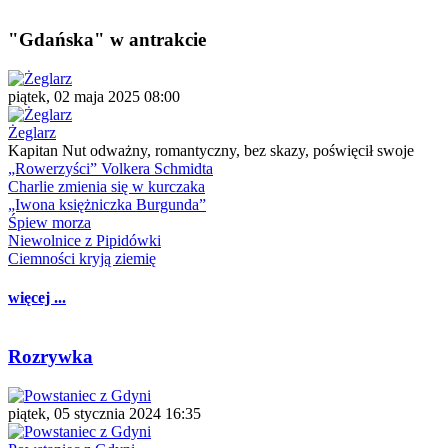
"Gdańska" w antrakcie
piątek, 02 maja 2025 08:00
Żeglarz
Kapitan Nut odważny, romantyczny, bez skazy, poświęcił swoje
„Rowerzyści” Volkera Schmidta
Charlie zmienia się w kurczaka
„Iwona księżniczka Burgunda”
Śpiew morza
Niewolnice z Pipidówki
Ciemności kryją ziemię
więcej ...
Rozrywka
piątek, 05 stycznia 2024 16:35