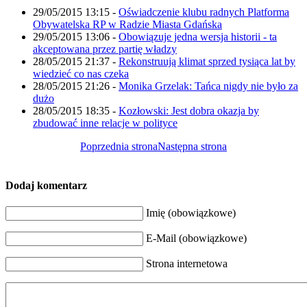
29/05/2015 13:15
-
Oświadczenie klubu radnych Platforma
Obywatelska RP w Radzie Miasta Gdańska
29/05/2015 13:06
-
Obowiązuje jedna wersja historii - ta
akceptowana przez partię władzy
28/05/2015 21:37
-
Rekonstruują klimat sprzed tysiąca lat by
wiedzieć co nas czeka
28/05/2015 21:26
-
Monika Grzelak: Tańca nigdy nie było za
dużo
28/05/2015 18:35
-
Kozłowski: Jest dobra okazja by
zbudować inne relacje w polityce
Poprzednia strona
Następna strona
Dodaj komentarz
Imię (obowiązkowe)
E-Mail (obowiązkowe)
Strona internetowa