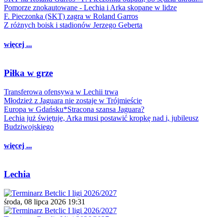
Pomorze znokautowane - Lechia i Arka skopane w lidze
F. Pieczonka (SKT) zagra w Roland Garros
Z różnych boisk i stadionów Jerzego Geberta
więcej ...
Piłka w grze
Transferowa ofensywa w Lechii trwa
Młodzież z Jaguara nie zostaje w Trójmieście
Europa w Gdańsku*Stracona szansa Jaguara?
Lechia już świętuje, Arka musi postawić kropkę nad i, jubileusz
Budziwojskiego
więcej ...
Lechia
środa, 08 lipca 2026 19:31