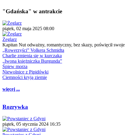
"Gdańska" w antrakcie
piątek, 02 maja 2025 08:00
Żeglarz
Kapitan Nut odważny, romantyczny, bez skazy, poświęcił swoje
„Rowerzyści” Volkera Schmidta
Charlie zmienia się w kurczaka
„Iwona księżniczka Burgunda”
Śpiew morza
Niewolnice z Pipidówki
Ciemności kryją ziemię
więcej ...
Rozrywka
piątek, 05 stycznia 2024 16:35
Powstaniec z Gdyni