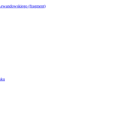
Lewandowskiego (fragment)
sku