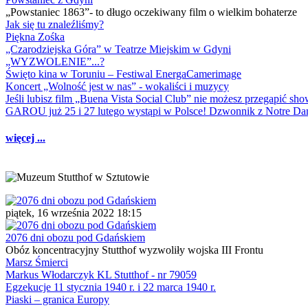
„Powstaniec 1863”- to długo oczekiwany film o wielkim bohaterze
Jak się tu znaleźliśmy?
Piękna Zośka
„Czarodziejska Góra” w Teatrze Miejskim w Gdyni
„WYZWOLENIE”...?
Święto kina w Toruniu – Festiwal EnergaCamerimage
Koncert „Wolność jest w nas” - wokaliści i muzycy
Jeśli lubisz film „Buena Vista Social Club” nie możesz przegapić s
GAROU już 25 i 27 lutego wystąpi w Polsce! Dzwonnik z Notre 
więcej ...
piątek, 16 września 2022 18:15
2076 dni obozu pod Gdańskiem
Obóz koncentracyjny Stutthof wyzwoliły wojska III Frontu
Marsz Śmierci
Markus Włodarczyk KL Stutthof - nr 79059
Egzekucje 11 stycznia 1940 r. i 22 marca 1940 r.
Piaski – granica Europy