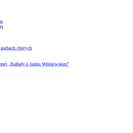
zu
ej
. garbach chorych
ynnej „Ballady o Janku Wiśniewskim”