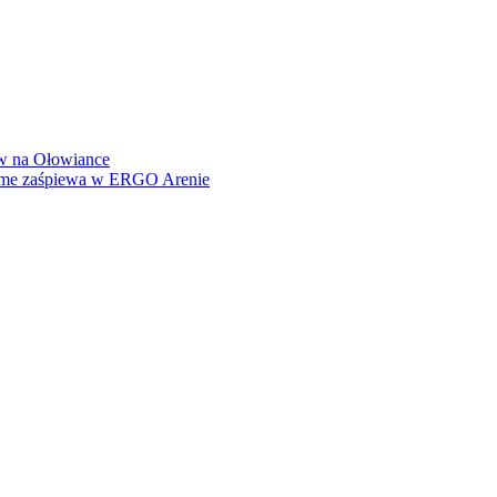
how na Ołowiance
Dame zaśpiewa w ERGO Arenie