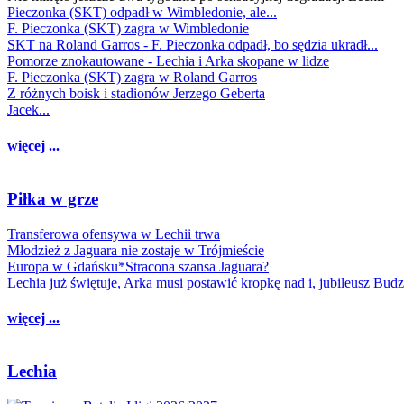
Pieczonka (SKT) odpadł w Wimbledonie, ale...
F. Pieczonka (SKT) zagra w Wimbledonie
SKT na Roland Garros - F. Pieczonka odpadł, bo sędzia ukradł...
Pomorze znokautowane - Lechia i Arka skopane w lidze
F. Pieczonka (SKT) zagra w Roland Garros
Z różnych boisk i stadionów Jerzego Geberta
Jacek...
więcej ...
Piłka w grze
Transferowa ofensywa w Lechii trwa
Młodzież z Jaguara nie zostaje w Trójmieście
Europa w Gdańsku*Stracona szansa Jaguara?
Lechia już świętuje, Arka musi postawić kropkę nad i, jubileusz Bud
więcej ...
Lechia