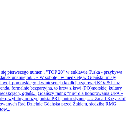
 się pierwszego numer...
"TOP 20" w enklawie Tuska - przybywa
dańsk upamiętnił...
»
W sobotę i w niedzielę w Gdańsku miały
d woj. pomorskiego, kwintesencja koalicji rządowej KO/PSL tuż
renda, formalnie bezpartyjna, to krew z krwi (PO)morskiej kultury
edakcjach, gdańs...
Gdańscy radni: "nie" dla honorowania UPA
»
ło, wybitny opozycjonista PRL, autor słynnej...
»
Zmarł Krzysztof
ntowanych Rad Dzielnic Gdańska przed Żakiem, siedzibą RMG.
tow...