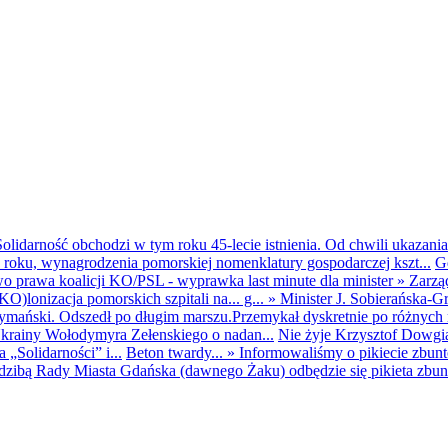
olidarność obchodzi w tym roku 45-lecie istnienia. Od chwili ukazania
25 roku, wynagrodzenia pomorskiej nomenklatury gospodarczej kszt...
G
o prawa koalicji KO/PSL - wyprawka last minute dla minister
»
Zarzą
O)lonizacja pomorskich szpitali na... g...
»
Minister J. Sobierańska-G
mański. Odszedł po długim marszu.Przemykał dyskretnie po różnych r
krainy Wołodymyra Zełenskiego o nadan...
Nie żyje Krzysztof Dowgiał
„Solidarności” i...
Beton twardy...
»
Informowaliśmy o pikiecie zbu
dzibą Rady Miasta Gdańska (dawnego Żaku) odbędzie się pikieta zbun