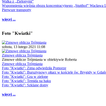
Walka z „Zielonymi”
Wspomnienia więźnia obozu koncentracyjnego „Stutthof” Wacława 
Pierwsze transporty
więcej ...
Foto "Kwiatki"
sobota, 13 lutego 2021 11:08
Zimowe oblicza Trójmiasta
Zimowe oblicze Trójmiasta w obiektywie Roberta
Zimowe oblicza Trójmiasta
Foto "Kwiatki": Zima odwiedziła Pomorze
Foto "Kwiatki": Bursztynowy ołtarz w kościele św. Brygidy w Gdań
Foto "Kwiatki": Gra w zielone
Foto "Kwiatki": Temida na haku
Foto "Kwiatki": Szklane domy
więcej ...