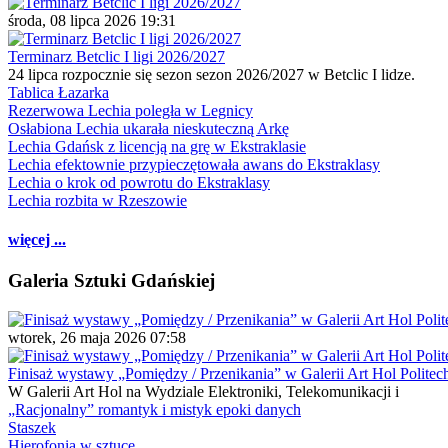
środa, 08 lipca 2026 19:31
Terminarz Betclic I ligi 2026/2027
24 lipca rozpocznie się sezon sezon 2026/2027 w Betclic I lidze.
Tablica Łazarka
Rezerwowa Lechia poległa w Legnicy
Osłabiona Lechia ukarała nieskuteczną Arkę
Lechia Gdańsk z licencją na grę w Ekstraklasie
Lechia efektownie przypieczętowała awans do Ekstraklasy
Lechia o krok od powrotu do Ekstraklasy
Lechia rozbita w Rzeszowie
więcej ...
Galeria Sztuki Gdańskiej
wtorek, 26 maja 2026 07:58
Finisaż wystawy „Pomiędzy / Przenikania” w Galerii Art Hol Politec
W Galerii Art Hol na Wydziale Elektroniki, Telekomunikacji i
„Racjonalny” romantyk i mistyk epoki danych
Staszek
Hierofonia w sztuce