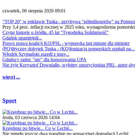
czwartek, 06 sierpnia 2026 09:01
"TOP 20" w enklawie Tuska - przybywa "półmilionerów" na Pomor
Przy 3,4 proc. inflacji rocznej w 2025 roku, wynagrodzenia pomorski
Czytaj historię u źródła. 45 lat "Tygodnika Solidarność"
Gdańsk upamiętnił...
Prawo prawa koalicji KO/PSL - wyprawka last minute dla minister
(PO)lityczny dobytek Tuska - (KO)lonizacja pomorskich szpitali na..
Włodek Szymański zszedł z trasy...
Gdańscy radni: "nie" dla honorowania UPA
Nie żyje Krzysztof Dowgiałło, wybitny opozycjonista PRL, autor sł
więcej ...
Sport
środa, 03 czerwca 2026 14:04
Krajobraz po bitwie... Co w Lechii...
Nie minęło jeszcze dwa tygodnie po sensacyjnej degradacji Lechii