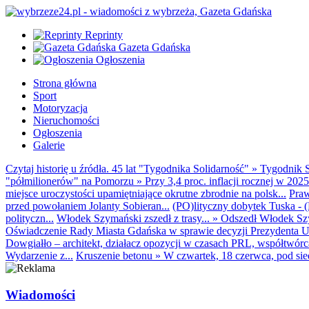
Reprinty
Gazeta Gdańska
Ogłoszenia
Strona główna
Sport
Motoryzacja
Nieruchomości
Ogłoszenia
Galerie
Czytaj historię u źródła. 45 lat "Tygodnika Solidarność"
»
Tygodnik S
"półmilionerów" na Pomorzu
»
Przy 3,4 proc. inflacji rocznej w 20
miejsce uroczystości upamiętniające okrutne zbrodnie na polsk...
Praw
przed powołaniem Jolanty Sobieran...
(PO)lityczny dobytek Tuska - (K
polityczn...
Włodek Szymański zszedł z trasy...
»
Odszedł Włodek Szy
Oświadczenie Rady Miasta Gdańska w sprawie decyzji Prezydenta U
Dowgiałło – architekt, działacz opozycji w czasach PRL, współtwórca 
Wydarzenie z...
Kruszenie betonu
»
W czwartek, 18 czerwca, pod sie
Wiadomości