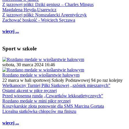
Z jazzowej półki: Dziki geniusz – Charles Mingus
Magdalena Heyda-Usarewicz
Z jazzowej półki: Nonszalancki Argentyńczyk
Zachować boskość - Wojciech Sęczawa
więcej ...
Sport w szkole
sobota, 30 marca 2024 16:46
Rozdano medale w wioślarstwie halowym
22 marca w hali sportowej Szkoły Podstawowej 94 po raz kolejny
Wielkanocny Turniej Piłki Siatkowej ,,szóstek mieszanych”
Ostatni akcent w piłce ręcznej
Przed wiosenną rundą „Czwartków lekkoatletycznych”
Rozdano medale w mini piłce ręcznej
Koszykarskie złota ponownie dla SMS Marcina Gortata
Licealna siatkówka chłopców ma finiszu
więcej ...