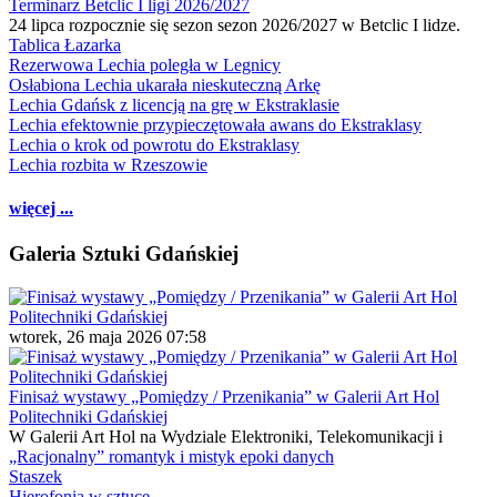
Terminarz Betclic I ligi 2026/2027
24 lipca rozpocznie się sezon sezon 2026/2027 w Betclic I lidze.
Tablica Łazarka
Rezerwowa Lechia poległa w Legnicy
Osłabiona Lechia ukarała nieskuteczną Arkę
Lechia Gdańsk z licencją na grę w Ekstraklasie
Lechia efektownie przypieczętowała awans do Ekstraklasy
Lechia o krok od powrotu do Ekstraklasy
Lechia rozbita w Rzeszowie
więcej ...
Galeria Sztuki Gdańskiej
wtorek, 26 maja 2026 07:58
Finisaż wystawy „Pomiędzy / Przenikania” w Galerii Art Hol
Politechniki Gdańskiej
W Galerii Art Hol na Wydziale Elektroniki, Telekomunikacji i
„Racjonalny” romantyk i mistyk epoki danych
Staszek
Hierofonia w sztuce