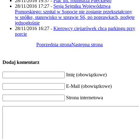
28/11/2016 19:37
-
Plac im. rotmistrza Pileckiego
28/11/2016 17:27
-
Sesja Sejmiku Województwa
Pomorskiego: szpital w Sopocie nie zostanie przekształcony
w spółkę, stanowisko w sprawie S6, po poprawkach, podjęte
jednogłośnie
28/11/2016 16:27
-
Kierowcy ciężarówek chcą parkingu przy
porcie
Poprzednia strona
Następna strona
Dodaj komentarz
Imię (obowiązkowe)
E-Mail (obowiązkowe)
Strona internetowa