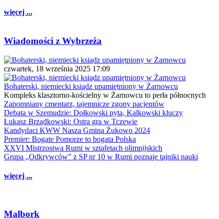
więcej ...
Wiadomości z Wybrzeża
czwartek, 18 września 2025 17:09
Bohaterski, niemiecki ksiądz upamiętniony w Żarnowcu
Kompleks klasztorno-kościelny w Żarnowcu to perła północnych
Zapomniany cmentarz, tajemnicze zgony pacjentów
Debata w Szemudzie: Dołkowski pyta, Kalkowski kluczy
Łukasz Brządkowski: Ostra gra w Tczewie
Kandydaci KWW Nasza Gmina Żukowo 2024
Premier: Bogate Pomorze to bogata Polska
XXVI Mistrzostwa Rumi w sztafetach olimpijskich
Grupa „Odkrywców” z SP nr 10 w Rumi poznaje tajniki nauki
więcej ...
Malbork