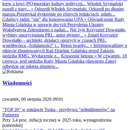
krew z krwi (PO)morskiej kultury polityczn...
Włodek Szymański
zszedł z trasy...
»
Odszedł Włodek Szymański. Odszedł po długim
marszu.Przemykał dyskretnie po różnych redakcjach, gdańs...
Gdańscy radni: "nie" dla honorowania UPA
»
Oświadczenie Rady
Miasta Gdańska w sprawie decyzji Prezydenta Ukrainy
Wołodymyra Zełenskiego o nadan...
Nie żyje Krzysztof Dowgiałło,
wybitny opozycjonista PRL, autor słynnej...
»
Zmarł Krzysztof
Dowgiałło – architekt, działacz opozycji w czasach PRL,
współtwórca „Solidarności” i...
Beton twardy...
»
Informowaliśmy o
pikiecie zbuntowanych Rad Dzielnic Gdańska przed Żakiem,
siedzibą RMG. Wydarzenie z...
Kruszenie betonu
»
W czwartek, 18
czerwca, pod siedzibą Rady Miasta Gdańska (dawnego Żaku)
odbędzie się pikieta zbuntow...
Wiadomości
czwartek, 06 sierpnia 2026 09:01
"TOP 20" w enklawie Tuska - przybywa "półmilionerów" na
Pomorzu
Przy 3,4 proc. inflacji rocznej w 2025 roku, wynagrodzenia
pomorskiej