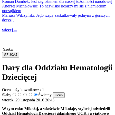
Roman Dambek: Jest zagrożeniem dla naszej tożsamości narodowej
Andrzej Michałowski: To nazwisko kojarzy mi się z niemieckim
porządkiem
Mariusz Wilczyński: Jego rządy zaskutkowały jednymi z gorszych
decyzji
więcej ...
SZUKAJ
Dary dla Oddziału Hematologii
Dziecięcej
Ocena użytkowników:
/ 1
Słaby
Świetny
wtorek, 29 listopada 2016 20:43
W tym roku Mikołaj, a właściwie Mikołaje, szybciej odwiedzili
Oddział Hematologii Dziecięcej gdańskiego UCK i wyjątkowo