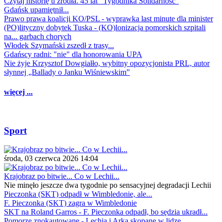
Czytaj historię u źródła. 45 lat "Tygodnika Solidarność"
Gdańsk upamiętnił...
Prawo prawa koalicji KO/PSL - wyprawka last minute dla minister
(PO)lityczny dobytek Tuska - (KO)lonizacja pomorskich szpitali
na... garbach chorych
Włodek Szymański zszedł z trasy...
Gdańscy radni: "nie" dla honorowania UPA
Nie żyje Krzysztof Dowgiałło, wybitny opozycjonista PRL, autor
słynnej „Ballady o Janku Wiśniewskim”
więcej ...
Sport
środa, 03 czerwca 2026 14:04
Krajobraz po bitwie... Co w Lechii...
Nie minęło jeszcze dwa tygodnie po sensacyjnej degradacji Lechii
Pieczonka (SKT) odpadł w Wimbledonie, ale...
F. Pieczonka (SKT) zagra w Wimbledonie
SKT na Roland Garros - F. Pieczonka odpadł, bo sędzia ukradł...
Pomorze znokautowane - Lechia i Arka skopane w lidze