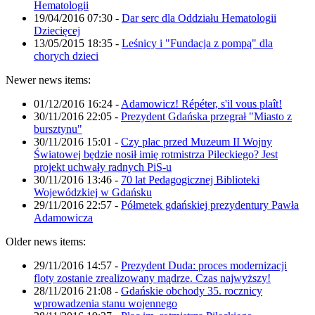
Hematologii
19/04/2016 07:30
-
Dar serc dla Oddziału Hematologii
Dziecięcej
13/05/2015 18:35
-
Leśnicy i "Fundacja z pompą" dla
chorych dzieci
Newer news items:
01/12/2016 16:24
-
Adamowicz! Répéter, s'il vous plaît!
30/11/2016 22:05
-
Prezydent Gdańska przegrał "Miasto z
bursztynu"
30/11/2016 15:01
-
Czy plac przed Muzeum II Wojny
Światowej będzie nosił imię rotmistrza Pileckiego? Jest
projekt uchwały radnych PiS-u
30/11/2016 13:46
-
70 lat Pedagogicznej Biblioteki
Wojewódzkiej w Gdańsku
29/11/2016 22:57
-
Półmetek gdańskiej prezydentury Pawła
Adamowicza
Older news items:
29/11/2016 14:57
-
Prezydent Duda: proces modernizacji
floty zostanie zrealizowany mądrze. Czas najwyższy!
28/11/2016 21:08
-
Gdańskie obchody 35. rocznicy
wprowadzenia stanu wojennego