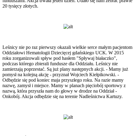
funduszami. Akcja trwała jeden dzień. Udało się nam zebrać prawie
20 tysięcy złotych.
Leśnicy nie po raz pierwszy okazali wielkie serce małym pacjentom
Oddziałowi Hematologii Dziecięcej gdańskiego UCK. W 2015
roku zorganizowali spływ pod hasłem "Spływaj białaczko",
podczas którego zbierali fundusze dla Oddziału. Leśnicy nie
zamierzają poprzestać. Są już plany następnych akcji. - Mamy już
pomysł na kolejną akcję - przyznał Wojciech Kiełpikowski. -
Odbędzie się pod koniec maja przyszłego roku. Na razie mamy
nazwę, zamysł i miejsce. Mamy w planach pięciobój sportowy z
nazwą, która przyszła nam do głowy w drodze na Oddział -
Onkobój. Akcja odbędzie się na terenie Nadleśnictwa Kartuzy.