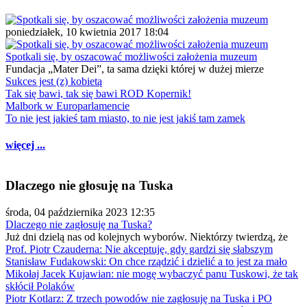
poniedziałek, 10 kwietnia 2017 18:04
Spotkali się, by oszacować możliwości założenia muzeum
Fundacja „Mater Dei”, ta sama dzięki której w dużej mierze
Sukces jest (z) kobietą
Tak się bawi, tak się bawi ROD Kopernik!
Malbork w Europarlamencie
To nie jest jakieś tam miasto, to nie jest jakiś tam zamek
więcej ...
Dlaczego nie głosuję na Tuska
środa, 04 października 2023 12:35
Dlaczego nie zagłosuję na Tuska?
Już dni dzielą nas od kolejnych wyborów. Niektórzy twierdzą, że
Prof. Piotr Czauderna: Nie akceptuję, gdy gardzi się słabszym
Stanisław Fudakowski: On chce rządzić i dzielić a to jest za mało
Mikołaj Jacek Kujawian: nie mogę wybaczyć panu Tuskowi, że tak
skłócił Polaków
Piotr Kotlarz: Z trzech powodów nie zagłosuję na Tuska i PO