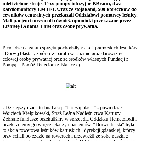
mieli zielone stroje. Trzy pompy infuzyjne BBraun, dwa
kardiomonitory EMTEL wraz ze stojakami, 500 koreczków do
cewników centralnych przekazali Oddziałowi pomorscy leśnicy.
Mali pacjenci otrzymali również upominki przekazane przez
Elżbietę i Adama Thiel oraz osobę prywatną.
Pieniądze na zakup sprzętu pochodziły z akcji pomorskich leśników
"Dorwij blasta", zbiórki w parafii w Luzinie oraz darowizny
celowej osoby prywatnej oraz ze środków własnych Fundacji z
Pompą – Pomóż Dzieciom z Białaczką.
- Dzisiejszy dzień to finał akcji "Dorwij blasta" - powiedział
Wojciech Kiełpikowski, Straż Leśna Nadleśnictwa Kartuzy. -
Zebrane fundusze przekuliśmy w sprzęt dla Oddziału Hematologii i
przekazujemy go w ręce lekarzy i pacjentów. "Dorwij blasta" była
to akcja rowerowa leśników kartuskich i dyrekcji gdańskiej, którzy
przyjechali pojeździć na rowerach i przewieźli ze sobą puszki z