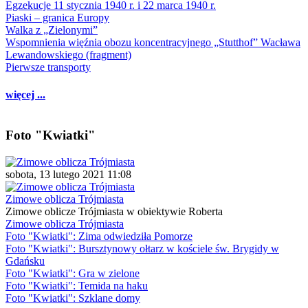
Egzekucje 11 stycznia 1940 r. i 22 marca 1940 r.
Piaski – granica Europy
Walka z „Zielonymi”
Wspomnienia więźnia obozu koncentracyjnego „Stutthof” Wacława
Lewandowskiego (fragment)
Pierwsze transporty
więcej ...
Foto "Kwiatki"
sobota, 13 lutego 2021 11:08
Zimowe oblicza Trójmiasta
Zimowe oblicze Trójmiasta w obiektywie Roberta
Zimowe oblicza Trójmiasta
Foto "Kwiatki": Zima odwiedziła Pomorze
Foto "Kwiatki": Bursztynowy ołtarz w kościele św. Brygidy w
Gdańsku
Foto "Kwiatki": Gra w zielone
Foto "Kwiatki": Temida na haku
Foto "Kwiatki": Szklane domy