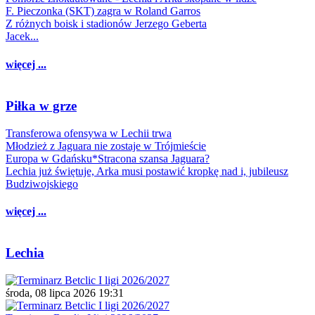
F. Pieczonka (SKT) zagra w Roland Garros
Z różnych boisk i stadionów Jerzego Geberta
Jacek...
więcej ...
Piłka w grze
Transferowa ofensywa w Lechii trwa
Młodzież z Jaguara nie zostaje w Trójmieście
Europa w Gdańsku*Stracona szansa Jaguara?
Lechia już świętuje, Arka musi postawić kropkę nad i, jubileusz
Budziwojskiego
więcej ...
Lechia
środa, 08 lipca 2026 19:31