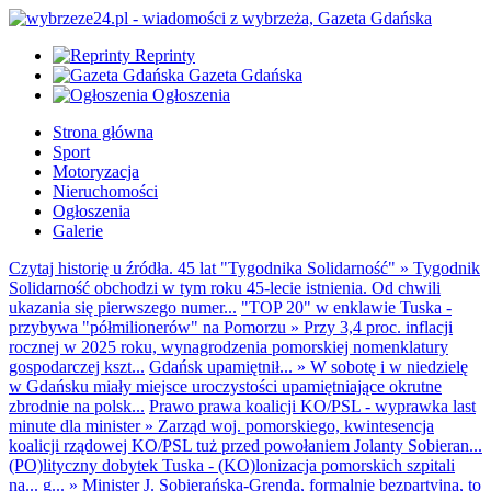
Reprinty
Gazeta Gdańska
Ogłoszenia
Strona główna
Sport
Motoryzacja
Nieruchomości
Ogłoszenia
Galerie
Czytaj historię u źródła. 45 lat "Tygodnika Solidarność"
»
Tygodnik
Solidarność obchodzi w tym roku 45-lecie istnienia. Od chwili
ukazania się pierwszego numer...
"TOP 20" w enklawie Tuska -
przybywa "półmilionerów" na Pomorzu
»
Przy 3,4 proc. inflacji
rocznej w 2025 roku, wynagrodzenia pomorskiej nomenklatury
gospodarczej kszt...
Gdańsk upamiętnił...
»
W sobotę i w niedzielę
w Gdańsku miały miejsce uroczystości upamiętniające okrutne
zbrodnie na polsk...
Prawo prawa koalicji KO/PSL - wyprawka last
minute dla minister
»
Zarząd woj. pomorskiego, kwintesencja
koalicji rządowej KO/PSL tuż przed powołaniem Jolanty Sobieran...
(PO)lityczny dobytek Tuska - (KO)lonizacja pomorskich szpitali
na... g...
»
Minister J. Sobierańska-Grenda, formalnie bezpartyjna, to