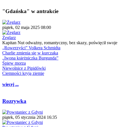
"Gdańska" w antrakcie
piątek, 02 maja 2025 08:00
Żeglarz
Kapitan Nut odważny, romantyczny, bez skazy, poświęcił swoje
„Rowerzyści” Volkera Schmidta
Charlie zmienia się w kurczaka
„Iwona księżniczka Burgunda”
Śpiew morza
Niewolnice z Pipidówki
Ciemności kryją ziemię
więcej ...
Rozrywka
piątek, 05 stycznia 2024 16:35