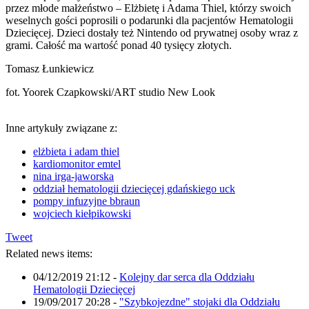
przez młode małżeństwo – Elżbietę i Adama Thiel, którzy swoich
weselnych gości poprosili o podarunki dla pacjentów Hematologii
Dziecięcej. Dzieci dostały też Nintendo od prywatnej osoby wraz z
grami. Całość ma wartość ponad 40 tysięcy złotych.
Tomasz Łunkiewicz
fot. Yoorek Czapkowski/ART studio New Look
Inne artykuły związane z:
elżbieta i adam thiel
kardiomonitor emtel
nina irga-jaworska
oddział hematologii dziecięcej gdańskiego uck
pompy infuzyjne bbraun
wojciech kiełpikowski
Tweet
Related news items:
04/12/2019 21:12
-
Kolejny dar serca dla Oddziału
Hematologii Dziecięcej
19/09/2017 20:28
-
"Szybkojezdne" stojaki dla Oddziału