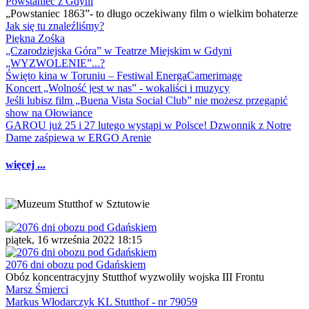
Powstaniec z Gdyni
„Powstaniec 1863”- to długo oczekiwany film o wielkim bohaterze
Jak się tu znaleźliśmy?
Piękna Zośka
„Czarodziejska Góra” w Teatrze Miejskim w Gdyni
„WYZWOLENIE”...?
Święto kina w Toruniu – Festiwal EnergaCamerimage
Koncert „Wolność jest w nas” - wokaliści i muzycy
Jeśli lubisz film „Buena Vista Social Club” nie możesz przegapić
show na Ołowiance
GAROU już 25 i 27 lutego wystąpi w Polsce! Dzwonnik z Notre
Dame zaśpiewa w ERGO Arenie
więcej ...
piątek, 16 września 2022 18:15
2076 dni obozu pod Gdańskiem
Obóz koncentracyjny Stutthof wyzwoliły wojska III Frontu
Marsz Śmierci
Markus Włodarczyk KL Stutthof - nr 79059