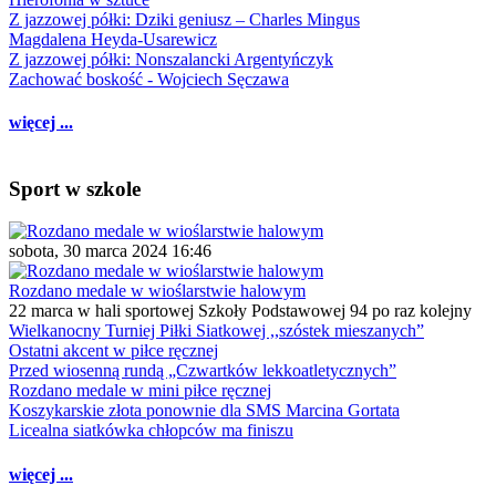
Z jazzowej półki: Dziki geniusz – Charles Mingus
Magdalena Heyda-Usarewicz
Z jazzowej półki: Nonszalancki Argentyńczyk
Zachować boskość - Wojciech Sęczawa
więcej ...
Sport w szkole
sobota, 30 marca 2024 16:46
Rozdano medale w wioślarstwie halowym
22 marca w hali sportowej Szkoły Podstawowej 94 po raz kolejny
Wielkanocny Turniej Piłki Siatkowej ,,szóstek mieszanych”
Ostatni akcent w piłce ręcznej
Przed wiosenną rundą „Czwartków lekkoatletycznych”
Rozdano medale w mini piłce ręcznej
Koszykarskie złota ponownie dla SMS Marcina Gortata
Licealna siatkówka chłopców ma finiszu
więcej ...