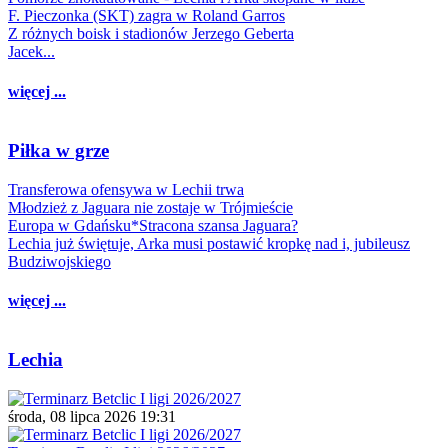
F. Pieczonka (SKT) zagra w Roland Garros
Z różnych boisk i stadionów Jerzego Geberta
Jacek...
więcej ...
Piłka w grze
Transferowa ofensywa w Lechii trwa
Młodzież z Jaguara nie zostaje w Trójmieście
Europa w Gdańsku*Stracona szansa Jaguara?
Lechia już świętuje, Arka musi postawić kropkę nad i, jubileusz
Budziwojskiego
więcej ...
Lechia
środa, 08 lipca 2026 19:31