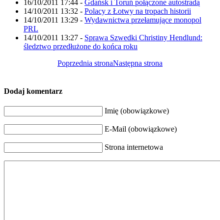
16/10/2011 17:44
-
Gdańsk i Toruń połączone autostradą
14/10/2011 13:32
-
Polacy z Łotwy na tropach historii
14/10/2011 13:29
-
Wydawnictwa przełamujące monopol
PRL
14/10/2011 13:27
-
Sprawa Szwedki Christiny Hendlund:
śledztwo przedłużone do końca roku
Poprzednia strona
Następna strona
Dodaj komentarz
Imię (obowiązkowe)
E-Mail (obowiązkowe)
Strona internetowa