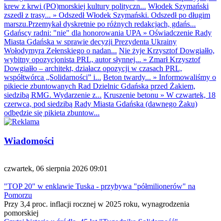
krew z krwi (PO)morskiej kultury polityczn...
Włodek Szymański
zszedł z trasy...
»
Odszedł Włodek Szymański. Odszedł po długim
marszu.Przemykał dyskretnie po różnych redakcjach, gdańs...
Gdańscy radni: "nie" dla honorowania UPA
»
Oświadczenie Rady
Miasta Gdańska w sprawie decyzji Prezydenta Ukrainy
Wołodymyra Zełenskiego o nadan...
Nie żyje Krzysztof Dowgiałło,
wybitny opozycjonista PRL, autor słynnej...
»
Zmarł Krzysztof
Dowgiałło – architekt, działacz opozycji w czasach PRL,
współtwórca „Solidarności” i...
Beton twardy...
»
Informowaliśmy o
pikiecie zbuntowanych Rad Dzielnic Gdańska przed Żakiem,
siedzibą RMG. Wydarzenie z...
Kruszenie betonu
»
W czwartek, 18
czerwca, pod siedzibą Rady Miasta Gdańska (dawnego Żaku)
odbędzie się pikieta zbuntow...
Wiadomości
czwartek, 06 sierpnia 2026 09:01
"TOP 20" w enklawie Tuska - przybywa "półmilionerów" na
Pomorzu
Przy 3,4 proc. inflacji rocznej w 2025 roku, wynagrodzenia
pomorskiej