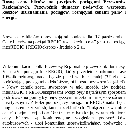
Rosną ceny biletów na przejazdy pociągami Przewozów
Regionalnych. Przewoźnik tłumaczy podwyżkę wzrostem
kosztów uruchamiania pociągów, rosnącymi cenami paliw i
energii.
Nowe ceny biletów obowiązują od poniedziałku 17 października.
Ceny biletów na pociągi REGIO rosną średnio o 47 gr, a na pociągi
interREGIO i REGIOekspres - średnio o 2 zł.
W komunikacie spólki Przewozy Regionalne przewoźnik tłumaczy,
że pasażer pociagu interREGIO, który przeciętnie pokonuje trasę
195-kilometrową, nadal będzie płacił za bilet mniej (37 zł) niż
podróżujący pociągami dalekobieżnymi innego przewoźnika (41 zł).
- Nowy cennik został stworzony w taki sposób, aby podróże
interREGIO i REGIOekspresami wciąż były najtańszym sposobem
podróżowania pomiędzy największymi miastami i miejscowościami
turystycznymi. Z kolei podróżujący pociągami REGIO nadal będą
mogli przemieszczać się taniej dzięki ofercie "Połączenie w dobre
cenie" obejmującej blisko 180 tras w całym kraju, w ramach której
ceny biletów są konkurencyjne względem przewoźników
autobusowych - głosi komunikat usprawiedliwiający podwyżkę i