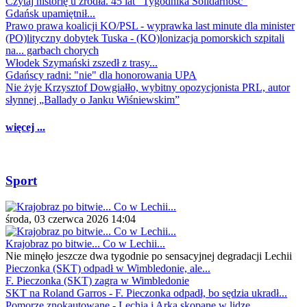
Czytaj historię u źródła. 45 lat "Tygodnika Solidarność"
Gdańsk upamiętnił...
Prawo prawa koalicji KO/PSL - wyprawka last minute dla minister
(PO)lityczny dobytek Tuska - (KO)lonizacja pomorskich szpitali
na... garbach chorych
Włodek Szymański zszedł z trasy...
Gdańscy radni: "nie" dla honorowania UPA
Nie żyje Krzysztof Dowgiałło, wybitny opozycjonista PRL, autor
słynnej „Ballady o Janku Wiśniewskim”
więcej ...
Sport
środa, 03 czerwca 2026 14:04
Krajobraz po bitwie... Co w Lechii...
Nie minęło jeszcze dwa tygodnie po sensacyjnej degradacji Lechii
Pieczonka (SKT) odpadł w Wimbledonie, ale...
F. Pieczonka (SKT) zagra w Wimbledonie
SKT na Roland Garros - F. Pieczonka odpadł, bo sędzia ukradł...
Pomorze znokautowane - Lechia i Arka skopane w lidze