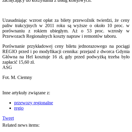
zachęcający do korzystania z usług kolejowych.
Uzasadniając wzrost opłat za bilety przewoźnik twierdzi, że ceny
paliw trakcyjnych w 2011 roku są wyższe o około 10 proc. w
porównaniu z rokiem ubiegłym. Aż o 53 proc. wzrosły w
Przewozach Regionalnych koszty napraw i remontów taboru.
Porównanie przykładowej ceny biletu jednorazowego na pociągi
REGIO przed i po modyfikacji cennika: przejazd z dworca Gdynia
Główna na Hel kosztuje 16 zł, gdy przed podwyżką trzeba było
zapłacić 15,60 zł.
ASG
Fot. M. Ciemny
Inne artykuły związane z:
przewozy regionalne
regio
Tweet
Related news items: