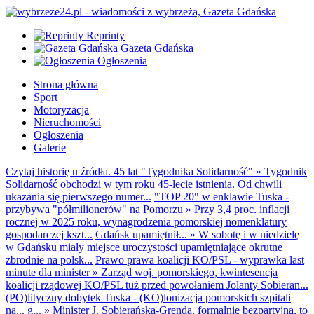
Reprinty
Gazeta Gdańska
Ogłoszenia
Strona główna
Sport
Motoryzacja
Nieruchomości
Ogłoszenia
Galerie
Czytaj historię u źródła. 45 lat "Tygodnika Solidarność"
»
Tygodnik
Solidarność obchodzi w tym roku 45-lecie istnienia. Od chwili
ukazania się pierwszego numer...
"TOP 20" w enklawie Tuska -
przybywa "półmilionerów" na Pomorzu
»
Przy 3,4 proc. inflacji
rocznej w 2025 roku, wynagrodzenia pomorskiej nomenklatury
gospodarczej kszt...
Gdańsk upamiętnił...
»
W sobotę i w niedzielę
w Gdańsku miały miejsce uroczystości upamiętniające okrutne
zbrodnie na polsk...
Prawo prawa koalicji KO/PSL - wyprawka last
minute dla minister
»
Zarząd woj. pomorskiego, kwintesencja
koalicji rządowej KO/PSL tuż przed powołaniem Jolanty Sobieran...
(PO)lityczny dobytek Tuska - (KO)lonizacja pomorskich szpitali
na... g...
»
Minister J. Sobierańska-Grenda, formalnie bezpartyjna, to