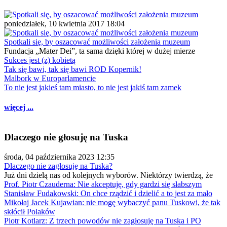
poniedziałek, 10 kwietnia 2017 18:04
Spotkali się, by oszacować możliwości założenia muzeum
Fundacja „Mater Dei”, ta sama dzięki której w dużej mierze
Sukces jest (z) kobietą
Tak się bawi, tak się bawi ROD Kopernik!
Malbork w Europarlamencie
To nie jest jakieś tam miasto, to nie jest jakiś tam zamek
więcej ...
Dlaczego nie głosuję na Tuska
środa, 04 października 2023 12:35
Dlaczego nie zagłosuję na Tuska?
Już dni dzielą nas od kolejnych wyborów. Niektórzy twierdzą, że
Prof. Piotr Czauderna: Nie akceptuję, gdy gardzi się słabszym
Stanisław Fudakowski: On chce rządzić i dzielić a to jest za mało
Mikołaj Jacek Kujawian: nie mogę wybaczyć panu Tuskowi, że tak
skłócił Polaków
Piotr Kotlarz: Z trzech powodów nie zagłosuję na Tuska i PO