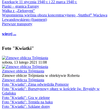
Egzekucje 11 stycznia 1940 r. i 22 marca 1940 r.
Piaski – granica Europy
Walka z „Zielonymi”
Wspomnienia więźnia obozu koncentracyjnego „Stutthof” Wacława
Lewandowskiego (fragment)
Pierwsze transporty
więcej ...
Foto "Kwiatki"
sobota, 13 lutego 2021 11:08
Zimowe oblicza Trójmiasta
Zimowe oblicze Trójmiasta w obiektywie Roberta
Zimowe oblicza Trójmiasta
Foto "Kwiatki": Zima odwiedziła Pomorze
Foto "Kwiatki": Bursztynowy ołtarz w kościele św. Brygidy w
Gdańsku
Foto "Kwiatki": Gra w zielone
Foto "Kwiatki": Temida na haku
Foto "Kwiatki": Szklane domy