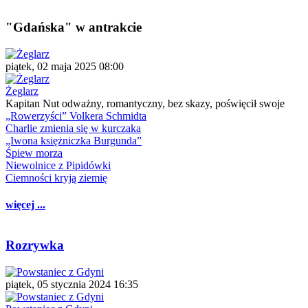
"Gdańska" w antrakcie
piątek, 02 maja 2025 08:00
Żeglarz
Kapitan Nut odważny, romantyczny, bez skazy, poświęcił swoje
„Rowerzyści” Volkera Schmidta
Charlie zmienia się w kurczaka
„Iwona księżniczka Burgunda”
Śpiew morza
Niewolnice z Pipidówki
Ciemności kryją ziemię
więcej ...
Rozrywka
piątek, 05 stycznia 2024 16:35