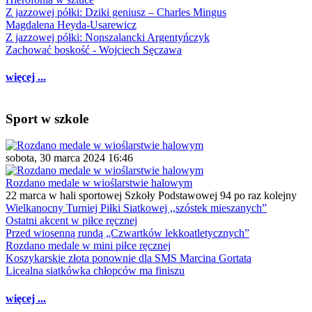
Z jazzowej półki: Dziki geniusz – Charles Mingus
Magdalena Heyda-Usarewicz
Z jazzowej półki: Nonszalancki Argentyńczyk
Zachować boskość - Wojciech Sęczawa
więcej ...
Sport w szkole
sobota, 30 marca 2024 16:46
Rozdano medale w wioślarstwie halowym
22 marca w hali sportowej Szkoły Podstawowej 94 po raz kolejny
Wielkanocny Turniej Piłki Siatkowej ,,szóstek mieszanych”
Ostatni akcent w piłce ręcznej
Przed wiosenną rundą „Czwartków lekkoatletycznych”
Rozdano medale w mini piłce ręcznej
Koszykarskie złota ponownie dla SMS Marcina Gortata
Licealna siatkówka chłopców ma finiszu
więcej ...