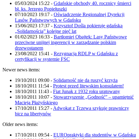
05/03/2024 15:22
-
Gdańskie obchody 40. rocznicy śmierci
bł. ks. Jerzego Popiełuszki
07/10/2023 19:17
-
Oświadczenie Regionalnej Dyrekcji
Lasów Państwowych w Gdańsku
15/06/2023 17:37
-
Krzysztof Dośla pokieruje gdańską
„Solidarnością” kolejne pięć lat
01/02/2023 16:33
-
Bartłomiej Obajtek: Lasy Państwowe
przeciwne unijnej ingerencji w zarządzanie polskim
drzewostanem
23/08/2022 15:41
-
Rezygnacja RDLP w Gdańsku z
certyfikacji w systemie FSC
Newer news items:
19/10/2011 09:00
-
Solidarność nie da ruszyć krzyża
18/10/2011 11:54
-
Protest przed litewskim konsulatem!
18/10/2011 11:43
-
Fiat Junak z 1932 roku uratowany
18/10/2011 10:07
-
Stowarzyszenie „Godność” – upamiętnić
Macieja Płażyńskiego
17/10/2011 15:27
-
Adwokat z Tczewa szykuje prawniczy
bicz na libertynów
Older news items:
17/10/2011 09:54
-
EUROpraktyki dla studentów w Gdańsku