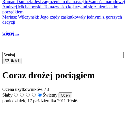
Roman Dambek: Jest zagrożeniem dla naszej tożsamości narodowej
Andrzej Michałowski: To nazwisko kojarzy mi się z niemieckim
porządkiem
Mariusz Wilczyński: Jego rządy zaskutkowały jednymi z gorszych
decyzji
więcej ...
SZUKAJ
Coraz drożej pociągiem
Ocena użytkowników:
/ 3
Słaby
Świetny
poniedziałek, 17 października 2011 10:46