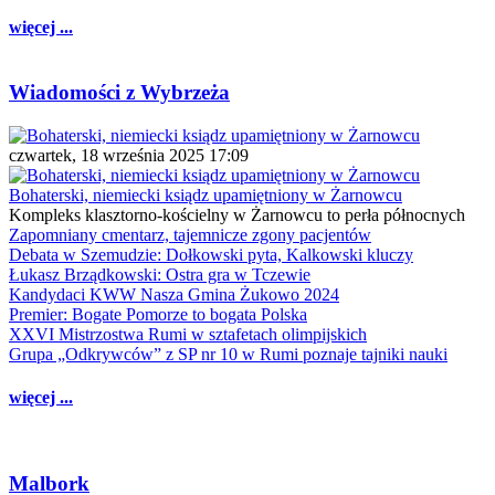
więcej ...
Wiadomości z Wybrzeża
czwartek, 18 września 2025 17:09
Bohaterski, niemiecki ksiądz upamiętniony w Żarnowcu
Kompleks klasztorno-kościelny w Żarnowcu to perła północnych
Zapomniany cmentarz, tajemnicze zgony pacjentów
Debata w Szemudzie: Dołkowski pyta, Kalkowski kluczy
Łukasz Brządkowski: Ostra gra w Tczewie
Kandydaci KWW Nasza Gmina Żukowo 2024
Premier: Bogate Pomorze to bogata Polska
XXVI Mistrzostwa Rumi w sztafetach olimpijskich
Grupa „Odkrywców” z SP nr 10 w Rumi poznaje tajniki nauki
więcej ...
Malbork