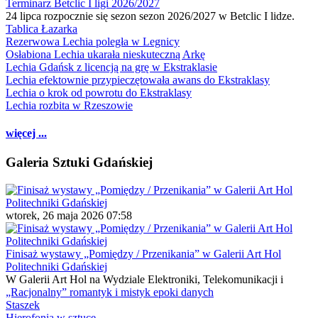
Terminarz Betclic I ligi 2026/2027
24 lipca rozpocznie się sezon sezon 2026/2027 w Betclic I lidze.
Tablica Łazarka
Rezerwowa Lechia poległa w Legnicy
Osłabiona Lechia ukarała nieskuteczną Arkę
Lechia Gdańsk z licencją na grę w Ekstraklasie
Lechia efektownie przypieczętowała awans do Ekstraklasy
Lechia o krok od powrotu do Ekstraklasy
Lechia rozbita w Rzeszowie
więcej ...
Galeria Sztuki Gdańskiej
wtorek, 26 maja 2026 07:58
Finisaż wystawy „Pomiędzy / Przenikania” w Galerii Art Hol
Politechniki Gdańskiej
W Galerii Art Hol na Wydziale Elektroniki, Telekomunikacji i
„Racjonalny” romantyk i mistyk epoki danych
Staszek
Hierofonia w sztuce