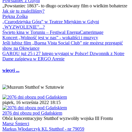
Powstaniec z Gdyni
„Powstaniec 1863”- to długo oczekiwany film o wielkim bohaterze
Jak się tu znaleźliśmy?
Piękna Zośka
„Czarodziejska Góra” w Teatrze Miejskim w Gdyni
„WYZWOLENIE”...?
Święto kina w Toruniu – Festiwal EnergaCamerimage
Koncert „Wolność jest w nas” - wokaliści i muzycy
Jeśli lubisz film „Buena Vista Social Club” nie możesz przegapić
show na Ołowiance
GAROU już 25 i 27 lutego wystąpi w Polsce! Dzwonnik z Notre
Dame zaśpiewa w ERGO Arenie
więcej ...
piątek, 16 września 2022 18:15
2076 dni obozu pod Gdańskiem
Obóz koncentracyjny Stutthof wyzwoliły wojska III Frontu
Marsz Śmierci
Markus Włodarczyk KL Stutthof - nr 79059