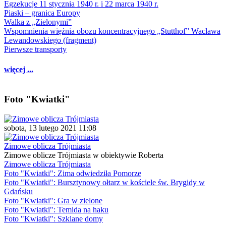
Egzekucje 11 stycznia 1940 r. i 22 marca 1940 r.
Piaski – granica Europy
Walka z „Zielonymi”
Wspomnienia więźnia obozu koncentracyjnego „Stutthof” Wacława
Lewandowskiego (fragment)
Pierwsze transporty
więcej ...
Foto "Kwiatki"
sobota, 13 lutego 2021 11:08
Zimowe oblicza Trójmiasta
Zimowe oblicze Trójmiasta w obiektywie Roberta
Zimowe oblicza Trójmiasta
Foto "Kwiatki": Zima odwiedziła Pomorze
Foto "Kwiatki": Bursztynowy ołtarz w kościele św. Brygidy w
Gdańsku
Foto "Kwiatki": Gra w zielone
Foto "Kwiatki": Temida na haku
Foto "Kwiatki": Szklane domy