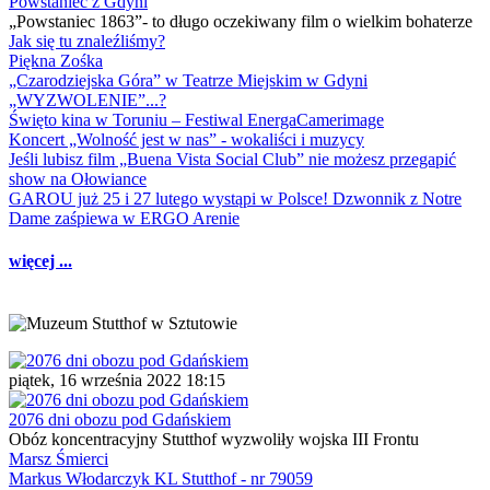
Powstaniec z Gdyni
„Powstaniec 1863”- to długo oczekiwany film o wielkim bohaterze
Jak się tu znaleźliśmy?
Piękna Zośka
„Czarodziejska Góra” w Teatrze Miejskim w Gdyni
„WYZWOLENIE”...?
Święto kina w Toruniu – Festiwal EnergaCamerimage
Koncert „Wolność jest w nas” - wokaliści i muzycy
Jeśli lubisz film „Buena Vista Social Club” nie możesz przegapić
show na Ołowiance
GAROU już 25 i 27 lutego wystąpi w Polsce! Dzwonnik z Notre
Dame zaśpiewa w ERGO Arenie
więcej ...
piątek, 16 września 2022 18:15
2076 dni obozu pod Gdańskiem
Obóz koncentracyjny Stutthof wyzwoliły wojska III Frontu
Marsz Śmierci
Markus Włodarczyk KL Stutthof - nr 79059