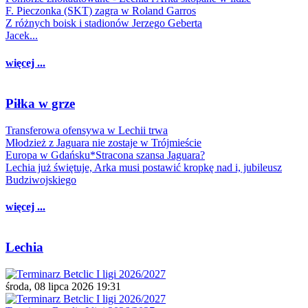
F. Pieczonka (SKT) zagra w Roland Garros
Z różnych boisk i stadionów Jerzego Geberta
Jacek...
więcej ...
Piłka w grze
Transferowa ofensywa w Lechii trwa
Młodzież z Jaguara nie zostaje w Trójmieście
Europa w Gdańsku*Stracona szansa Jaguara?
Lechia już świętuje, Arka musi postawić kropkę nad i, jubileusz
Budziwojskiego
więcej ...
Lechia
środa, 08 lipca 2026 19:31