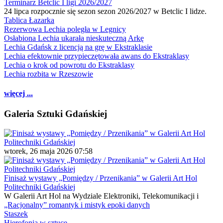
Terminarz Betclic I ligi 2026/2027
24 lipca rozpocznie się sezon sezon 2026/2027 w Betclic I lidze.
Tablica Łazarka
Rezerwowa Lechia poległa w Legnicy
Osłabiona Lechia ukarała nieskuteczną Arkę
Lechia Gdańsk z licencją na grę w Ekstraklasie
Lechia efektownie przypieczętowała awans do Ekstraklasy
Lechia o krok od powrotu do Ekstraklasy
Lechia rozbita w Rzeszowie
więcej ...
Galeria Sztuki Gdańskiej
wtorek, 26 maja 2026 07:58
Finisaż wystawy „Pomiędzy / Przenikania” w Galerii Art Hol
Politechniki Gdańskiej
W Galerii Art Hol na Wydziale Elektroniki, Telekomunikacji i
„Racjonalny” romantyk i mistyk epoki danych
Staszek
Hierofonia w sztuce