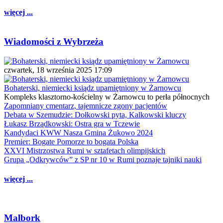
więcej ...
Wiadomości z Wybrzeża
czwartek, 18 września 2025 17:09
Bohaterski, niemiecki ksiądz upamiętniony w Żarnowcu
Kompleks klasztorno-kościelny w Żarnowcu to perła północnych
Zapomniany cmentarz, tajemnicze zgony pacjentów
Debata w Szemudzie: Dołkowski pyta, Kalkowski kluczy
Łukasz Brządkowski: Ostra gra w Tczewie
Kandydaci KWW Nasza Gmina Żukowo 2024
Premier: Bogate Pomorze to bogata Polska
XXVI Mistrzostwa Rumi w sztafetach olimpijskich
Grupa „Odkrywców” z SP nr 10 w Rumi poznaje tajniki nauki
więcej ...
Malbork