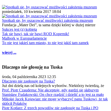
poniedziałek, 10 kwietnia 2017 18:04
Spotkali się, by oszacować możliwości założenia muzeum
Fundacja „Mater Dei”, ta sama dzięki której w dużej mierze
Sukces jest (z) kobietą
Tak się bawi, tak się bawi ROD Kopernik!
Malbork w Europarlamencie
To nie jest jakieś tam miasto, to nie jest jakiś tam zamek
więcej ...
Dlaczego nie głosuję na Tuska
środa, 04 października 2023 12:35
Dlaczego nie zagłosuję na Tuska?
Już dni dzielą nas od kolejnych wyborów. Niektórzy twierdzą, że
Prof. Piotr Czauderna: Nie akceptuję, gdy gardzi się słabszym
Stanisław Fudakowski: On chce rządzić i dzielić a to jest za mało
Mikołaj Jacek Kujawian: nie mogę wybaczyć panu Tuskowi, że tak
skłócił Polaków
Piotr Kotlarz: Z trzech powodów nie zagłosuję na Tuska i PO