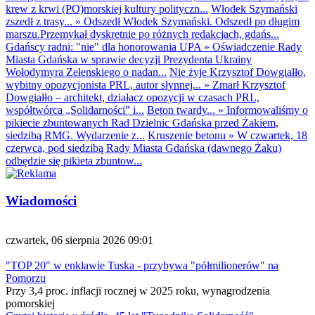
krew z krwi (PO)morskiej kultury polityczn...
Włodek Szymański
zszedł z trasy...
»
Odszedł Włodek Szymański. Odszedł po długim
marszu.Przemykał dyskretnie po różnych redakcjach, gdańs...
Gdańscy radni: "nie" dla honorowania UPA
»
Oświadczenie Rady
Miasta Gdańska w sprawie decyzji Prezydenta Ukrainy
Wołodymyra Zełenskiego o nadan...
Nie żyje Krzysztof Dowgiałło,
wybitny opozycjonista PRL, autor słynnej...
»
Zmarł Krzysztof
Dowgiałło – architekt, działacz opozycji w czasach PRL,
współtwórca „Solidarności” i...
Beton twardy...
»
Informowaliśmy o
pikiecie zbuntowanych Rad Dzielnic Gdańska przed Żakiem,
siedzibą RMG. Wydarzenie z...
Kruszenie betonu
»
W czwartek, 18
czerwca, pod siedzibą Rady Miasta Gdańska (dawnego Żaku)
odbędzie się pikieta zbuntow...
Wiadomości
czwartek, 06 sierpnia 2026 09:01
"TOP 20" w enklawie Tuska - przybywa "półmilionerów" na
Pomorzu
Przy 3,4 proc. inflacji rocznej w 2025 roku, wynagrodzenia
pomorskiej