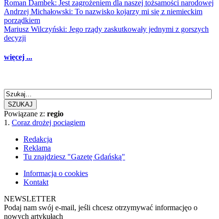
Roman Dambek: Jest zagrożeniem dla naszej tożsamości narodowej
Andrzej Michałowski: To nazwisko kojarzy mi się z niemieckim
porządkiem
Mariusz Wilczyński: Jego rządy zaskutkowały jednymi z gorszych
decyzji
więcej ...
SZUKAJ
Powiązane z:
regio
1.
Coraz drożej pociągiem
Redakcja
Reklama
Tu znajdziesz "Gazetę Gdańską"
Informacja o cookies
Kontakt
NEWSLETTER
Podaj nam swój e-mail, jeśli chcesz otrzymywać informacjęo o
nowych artykułach