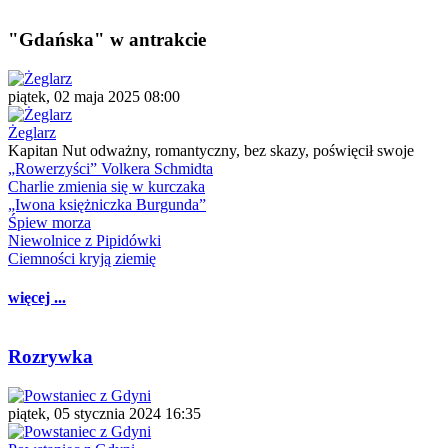
"Gdańska" w antrakcie
piątek, 02 maja 2025 08:00
Żeglarz
Kapitan Nut odważny, romantyczny, bez skazy, poświęcił swoje
„Rowerzyści” Volkera Schmidta
Charlie zmienia się w kurczaka
„Iwona księżniczka Burgunda”
Śpiew morza
Niewolnice z Pipidówki
Ciemności kryją ziemię
więcej ...
Rozrywka
piątek, 05 stycznia 2024 16:35