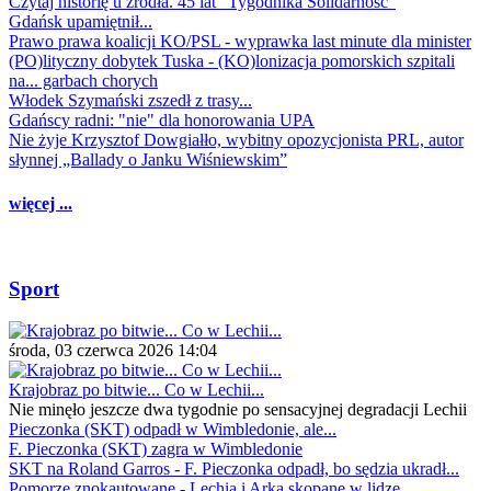
Czytaj historię u źródła. 45 lat "Tygodnika Solidarność"
Gdańsk upamiętnił...
Prawo prawa koalicji KO/PSL - wyprawka last minute dla minister
(PO)lityczny dobytek Tuska - (KO)lonizacja pomorskich szpitali
na... garbach chorych
Włodek Szymański zszedł z trasy...
Gdańscy radni: "nie" dla honorowania UPA
Nie żyje Krzysztof Dowgiałło, wybitny opozycjonista PRL, autor
słynnej „Ballady o Janku Wiśniewskim”
więcej ...
Sport
środa, 03 czerwca 2026 14:04
Krajobraz po bitwie... Co w Lechii...
Nie minęło jeszcze dwa tygodnie po sensacyjnej degradacji Lechii
Pieczonka (SKT) odpadł w Wimbledonie, ale...
F. Pieczonka (SKT) zagra w Wimbledonie
SKT na Roland Garros - F. Pieczonka odpadł, bo sędzia ukradł...
Pomorze znokautowane - Lechia i Arka skopane w lidze