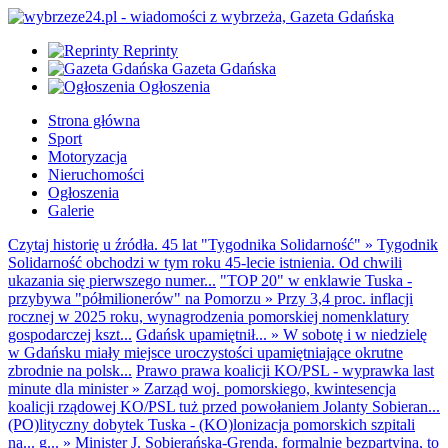
Reprinty
Gazeta Gdańska
Ogłoszenia
Strona główna
Sport
Motoryzacja
Nieruchomości
Ogłoszenia
Galerie
Czytaj historię u źródła. 45 lat "Tygodnika Solidarność"
»
Tygodnik
Solidarność obchodzi w tym roku 45-lecie istnienia. Od chwili
ukazania się pierwszego numer...
"TOP 20" w enklawie Tuska -
przybywa "półmilionerów" na Pomorzu
»
Przy 3,4 proc. inflacji
rocznej w 2025 roku, wynagrodzenia pomorskiej nomenklatury
gospodarczej kszt...
Gdańsk upamiętnił...
»
W sobotę i w niedzielę
w Gdańsku miały miejsce uroczystości upamiętniające okrutne
zbrodnie na polsk...
Prawo prawa koalicji KO/PSL - wyprawka last
minute dla minister
»
Zarząd woj. pomorskiego, kwintesencja
koalicji rządowej KO/PSL tuż przed powołaniem Jolanty Sobieran...
(PO)lityczny dobytek Tuska - (KO)lonizacja pomorskich szpitali
na... g...
»
Minister J. Sobierańska-Grenda, formalnie bezpartyjna, to