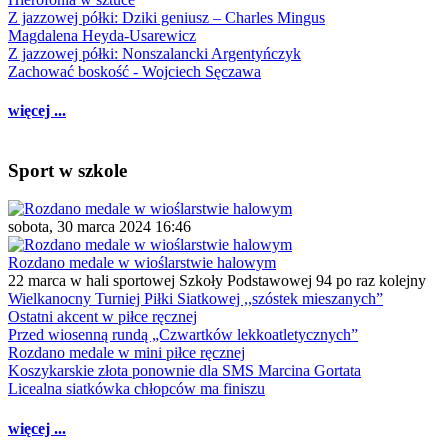
Z jazzowej półki: Dziki geniusz – Charles Mingus
Magdalena Heyda-Usarewicz
Z jazzowej półki: Nonszalancki Argentyńczyk
Zachować boskość - Wojciech Sęczawa
więcej ...
Sport w szkole
sobota, 30 marca 2024 16:46
Rozdano medale w wioślarstwie halowym
22 marca w hali sportowej Szkoły Podstawowej 94 po raz kolejny
Wielkanocny Turniej Piłki Siatkowej ,,szóstek mieszanych”
Ostatni akcent w piłce ręcznej
Przed wiosenną rundą „Czwartków lekkoatletycznych”
Rozdano medale w mini piłce ręcznej
Koszykarskie złota ponownie dla SMS Marcina Gortata
Licealna siatkówka chłopców ma finiszu
więcej ...