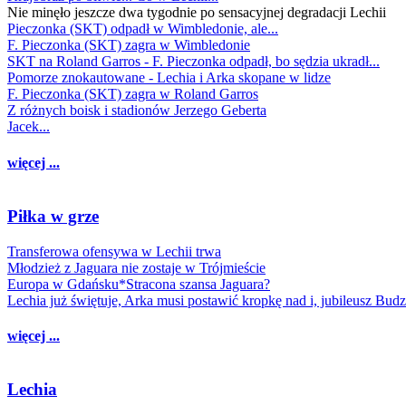
Nie minęło jeszcze dwa tygodnie po sensacyjnej degradacji Lechii
Pieczonka (SKT) odpadł w Wimbledonie, ale...
F. Pieczonka (SKT) zagra w Wimbledonie
SKT na Roland Garros - F. Pieczonka odpadł, bo sędzia ukradł...
Pomorze znokautowane - Lechia i Arka skopane w lidze
F. Pieczonka (SKT) zagra w Roland Garros
Z różnych boisk i stadionów Jerzego Geberta
Jacek...
więcej ...
Piłka w grze
Transferowa ofensywa w Lechii trwa
Młodzież z Jaguara nie zostaje w Trójmieście
Europa w Gdańsku*Stracona szansa Jaguara?
Lechia już świętuje, Arka musi postawić kropkę nad i, jubileusz Bud
więcej ...
Lechia