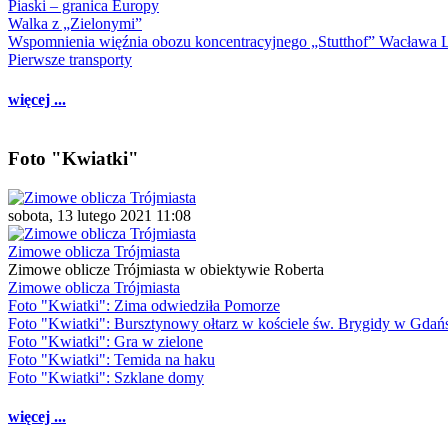
Piaski – granica Europy
Walka z „Zielonymi”
Wspomnienia więźnia obozu koncentracyjnego „Stutthof” Wacława 
Pierwsze transporty
więcej ...
Foto "Kwiatki"
sobota, 13 lutego 2021 11:08
Zimowe oblicza Trójmiasta
Zimowe oblicze Trójmiasta w obiektywie Roberta
Zimowe oblicza Trójmiasta
Foto "Kwiatki": Zima odwiedziła Pomorze
Foto "Kwiatki": Bursztynowy ołtarz w kościele św. Brygidy w Gdań
Foto "Kwiatki": Gra w zielone
Foto "Kwiatki": Temida na haku
Foto "Kwiatki": Szklane domy
więcej ...