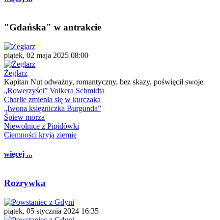
"Gdańska" w antrakcie
piątek, 02 maja 2025 08:00
Żeglarz
Kapitan Nut odważny, romantyczny, bez skazy, poświęcił swoje
„Rowerzyści” Volkera Schmidta
Charlie zmienia się w kurczaka
„Iwona księżniczka Burgunda”
Śpiew morza
Niewolnice z Pipidówki
Ciemności kryją ziemię
więcej ...
Rozrywka
piątek, 05 stycznia 2024 16:35