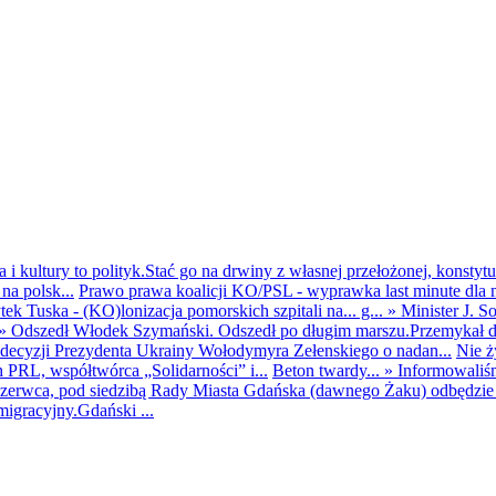
i kultury to polityk.Stać go na drwiny z własnej przełożonej, konstytuc
na polsk...
Prawo prawa koalicji KO/PSL - wyprawka last minute dla m
ek Tuska - (KO)lonizacja pomorskich szpitali na... g...
»
Minister J. S
»
Odszedł Włodek Szymański. Odszedł po długim marszu.Przemykał dys
ecyzji Prezydenta Ukrainy Wołodymyra Zełenskiego o nadan...
Nie ż
h PRL, współtwórca „Solidarności” i...
Beton twardy...
»
Informowaliś
zerwca, pod siedzibą Rady Miasta Gdańska (dawnego Żaku) odbędzie s
igracyjny.Gdański ...