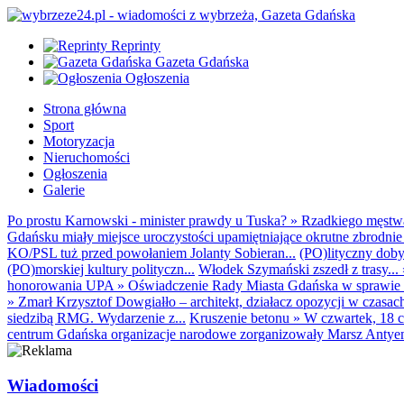
Reprinty
Gazeta Gdańska
Ogłoszenia
Strona główna
Sport
Motoryzacja
Nieruchomości
Ogłoszenia
Galerie
Po prostu Karnowski - minister prawdy u Tuska?
»
Rzadkiego męstwa 
Gdańsku miały miejsce uroczystości upamiętniające okrutne zbrodnie 
KO/PSL tuż przed powołaniem Jolanty Sobieran...
(PO)lityczny dobyt
(PO)morskiej kultury polityczn...
Włodek Szymański zszedł z trasy...
honorowania UPA
»
Oświadczenie Rady Miasta Gdańska w sprawie d
»
Zmarł Krzysztof Dowgiałło – architekt, działacz opozycji w czasac
siedzibą RMG. Wydarzenie z...
Kruszenie betonu
»
W czwartek, 18 c
centrum Gdańska organizacje narodowe zorganizowały Marsz Antyem
Wiadomości