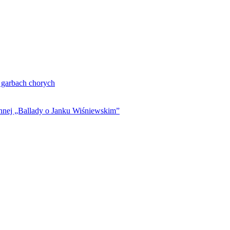
. garbach chorych
ynnej „Ballady o Janku Wiśniewskim”