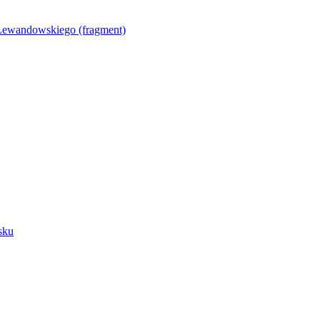
Lewandowskiego (fragment)
sku