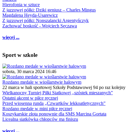
Hierofonia w sztuce
Z jazzowej półki: Dziki geniusz – Charles Mingus
Magdalena Heyda-Usarewicz
Z jazzowej półki: Nonszalancki Argentyńczyk
Zachować boskość - Wojciech Sęczawa
więcej ...
Sport w szkole
sobota, 30 marca 2024 16:46
Rozdano medale w wioślarstwie halowym
22 marca w hali sportowej Szkoły Podstawowej 94 po raz kolejny
Wielkanocny Turniej Piłki Siatkowej ,,szóstek mieszanych”
Ostatni akcent w piłce ręcznej
Przed wiosenną rundą „Czwartków lekkoatletycznych”
Rozdano medale w mini piłce ręcznej
Koszykarskie złota ponownie dla SMS Marcina Gortata
Licealna siatkówka chłopców ma finiszu
więcej ...