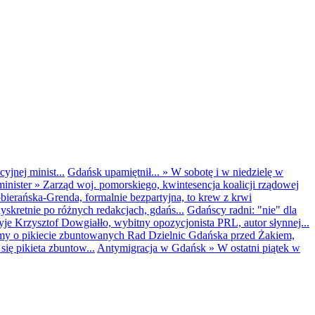
yjnej minist...
Gdańsk upamiętnił...
»
W sobotę i w niedzielę w
inister
»
Zarząd woj. pomorskiego, kwintesencja koalicji rządowej
obierańska-Grenda, formalnie bezpartyjna, to krew z krwi
kretnie po różnych redakcjach, gdańs...
Gdańscy radni: "nie" dla
yje Krzysztof Dowgiałło, wybitny opozycjonista PRL, autor słynnej...
my o pikiecie zbuntowanych Rad Dzielnic Gdańska przed Żakiem,
ię pikieta zbuntow...
Antymigracja w Gdańsk
»
W ostatni piątek w