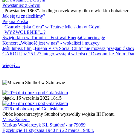
Powstaniec z Gdyni
„Powstaniec 1863”- to długo oczekiwany film o wielkim bohaterze
Jak się tu znaleźliśmy?
Piękna Zośka
„Czarodziejska Góra” w Teatrze Miejskim w Gdyni
„WYZWOLENIE”...?
Święto kina w Toruniu – Festiwal EnergaCamerimage
Koncert „Wolność jest w nas” - wokaliści i muzycy
Jeśli lubisz film „Buena Vista Social Club” nie możesz przegapić s
GAROU już 25 i 27 lutego wystąpi w Polsce! Dzwonnik z Notre 
więcej ...
piątek, 16 września 2022 18:15
2076 dni obozu pod Gdańskiem
Obóz koncentracyjny Stutthof wyzwoliły wojska III Frontu
Marsz Śmierci
Markus Włodarczyk KL Stutthof - nr 79059
Egzekucje 11 stycznia 1940 r. i 22 marca 1940 r.