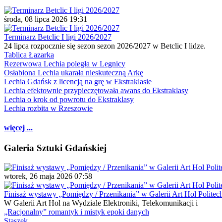
środa, 08 lipca 2026 19:31
Terminarz Betclic I ligi 2026/2027
24 lipca rozpocznie się sezon sezon 2026/2027 w Betclic I lidze.
Tablica Łazarka
Rezerwowa Lechia poległa w Legnicy
Osłabiona Lechia ukarała nieskuteczną Arkę
Lechia Gdańsk z licencją na grę w Ekstraklasie
Lechia efektownie przypieczętowała awans do Ekstraklasy
Lechia o krok od powrotu do Ekstraklasy
Lechia rozbita w Rzeszowie
więcej ...
Galeria Sztuki Gdańskiej
wtorek, 26 maja 2026 07:58
Finisaż wystawy „Pomiędzy / Przenikania” w Galerii Art Hol Politec
W Galerii Art Hol na Wydziale Elektroniki, Telekomunikacji i
„Racjonalny” romantyk i mistyk epoki danych
Staszek