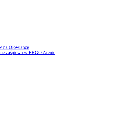
how na Ołowiance
Dame zaśpiewa w ERGO Arenie