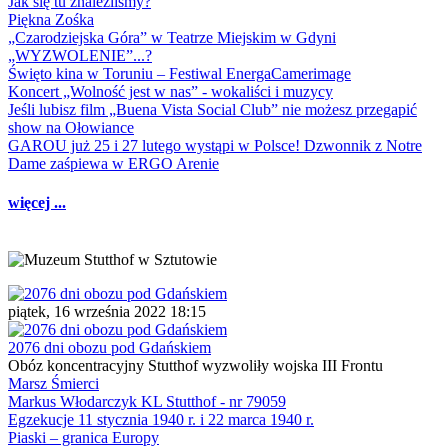
Jak się tu znaleźliśmy?
Piękna Zośka
„Czarodziejska Góra” w Teatrze Miejskim w Gdyni
„WYZWOLENIE”...?
Święto kina w Toruniu – Festiwal EnergaCamerimage
Koncert „Wolność jest w nas” - wokaliści i muzycy
Jeśli lubisz film „Buena Vista Social Club” nie możesz przegapić
show na Ołowiance
GAROU już 25 i 27 lutego wystąpi w Polsce! Dzwonnik z Notre
Dame zaśpiewa w ERGO Arenie
więcej ...
piątek, 16 września 2022 18:15
2076 dni obozu pod Gdańskiem
Obóz koncentracyjny Stutthof wyzwoliły wojska III Frontu
Marsz Śmierci
Markus Włodarczyk KL Stutthof - nr 79059
Egzekucje 11 stycznia 1940 r. i 22 marca 1940 r.
Piaski – granica Europy