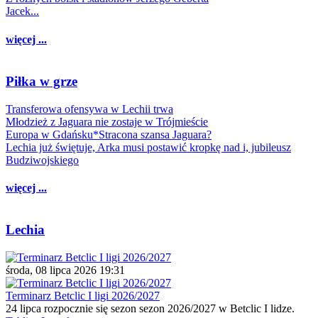
Jacek...
więcej ...
Piłka w grze
Transferowa ofensywa w Lechii trwa
Młodzież z Jaguara nie zostaje w Trójmieście
Europa w Gdańsku*Stracona szansa Jaguara?
Lechia już świętuje, Arka musi postawić kropkę nad i, jubileusz
Budziwojskiego
więcej ...
Lechia
środa, 08 lipca 2026 19:31
Terminarz Betclic I ligi 2026/2027
24 lipca rozpocznie się sezon sezon 2026/2027 w Betclic I lidze.