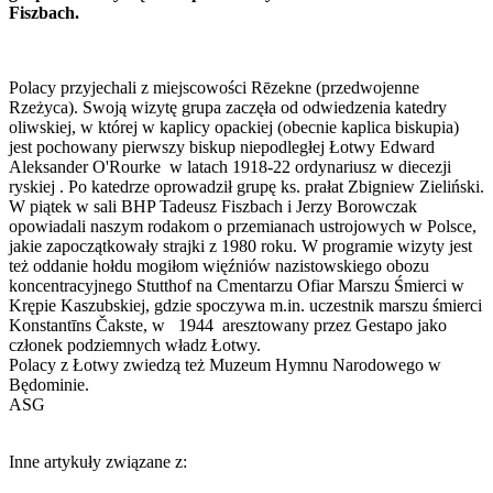
Fiszbach.
Polacy przyjechali z miejscowości Rēzekne (przedwojenne
Rzeżyca). Swoją wizytę grupa zaczęła od odwiedzenia katedry
oliwskiej, w której w kaplicy opackiej (obecnie kaplica biskupia)
jest pochowany pierwszy biskup niepodległej Łotwy Edward
Aleksander O'Rourke w latach 1918-22 ordynariusz w diecezji
ryskiej . Po katedrze oprowadził grupę ks. prałat Zbigniew Zieliński.
W piątek w sali BHP Tadeusz Fiszbach i Jerzy Borowczak
opowiadali naszym rodakom o przemianach ustrojowych w Polsce,
jakie zapoczątkowały strajki z 1980 roku. W programie wizyty jest
też oddanie hołdu mogiłom więźniów nazistowskiego obozu
koncentracyjnego Stutthof na Cmentarzu Ofiar Marszu Śmierci w
Krępie Kaszubskiej, gdzie spoczywa m.in. uczestnik marszu śmierci
Konstantīns Čakste, w 1944 aresztowany przez Gestapo jako
członek podziemnych władz Łotwy.
Polacy z Łotwy zwiedzą też Muzeum Hymnu Narodowego w
Będominie.
ASG
Inne artykuły związane z: