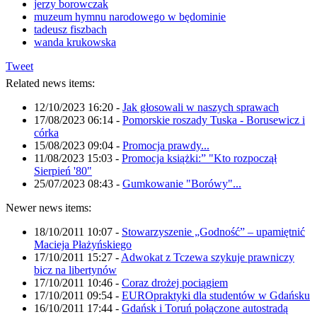
jerzy borowczak
muzeum hymnu narodowego w będominie
tadeusz fiszbach
wanda krukowska
Tweet
Related news items:
12/10/2023 16:20
-
Jak głosowali w naszych sprawach
17/08/2023 06:14
-
Pomorskie roszady Tuska - Borusewicz i
córka
15/08/2023 09:04
-
Promocja prawdy...
11/08/2023 15:03
-
Promocja książki:” "Kto rozpoczął
Sierpień '80"
25/07/2023 08:43
-
Gumkowanie "Borówy"...
Newer news items:
18/10/2011 10:07
-
Stowarzyszenie „Godność” – upamiętnić
Macieja Płażyńskiego
17/10/2011 15:27
-
Adwokat z Tczewa szykuje prawniczy
bicz na libertynów
17/10/2011 10:46
-
Coraz drożej pociągiem
17/10/2011 09:54
-
EUROpraktyki dla studentów w Gdańsku
16/10/2011 17:44
-
Gdańsk i Toruń połączone autostradą