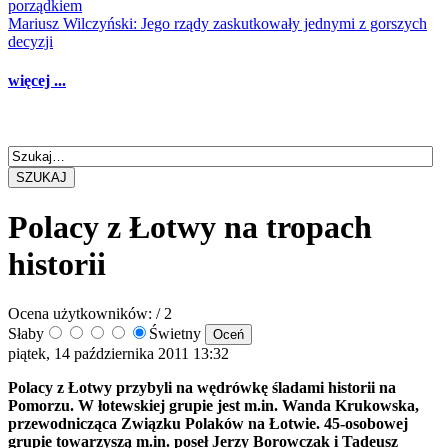
porządkiem
Mariusz Wilczyński: Jego rządy zaskutkowały jednymi z gorszych
decyzji
więcej ...
SZUKAJ
Polacy z Łotwy na tropach
historii
Ocena użytkowników:
/ 2
Słaby
Świetny
piątek, 14 października 2011 13:32
Polacy z Łotwy przybyli na wędrówkę śladami historii na
Pomorzu. W łotewskiej grupie jest m.in. Wanda Krukowska,
przewodnicząca Związku Polaków na Łotwie. 45-osobowej
grupie towarzyszą m.in. poseł Jerzy Borowczak i Tadeusz