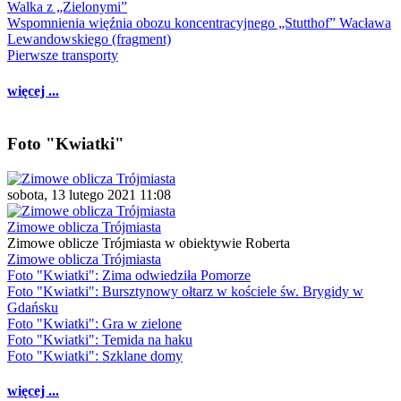
Walka z „Zielonymi”
Wspomnienia więźnia obozu koncentracyjnego „Stutthof” Wacława
Lewandowskiego (fragment)
Pierwsze transporty
więcej ...
Foto "Kwiatki"
sobota, 13 lutego 2021 11:08
Zimowe oblicza Trójmiasta
Zimowe oblicze Trójmiasta w obiektywie Roberta
Zimowe oblicza Trójmiasta
Foto "Kwiatki": Zima odwiedziła Pomorze
Foto "Kwiatki": Bursztynowy ołtarz w kościele św. Brygidy w
Gdańsku
Foto "Kwiatki": Gra w zielone
Foto "Kwiatki": Temida na haku
Foto "Kwiatki": Szklane domy
więcej ...