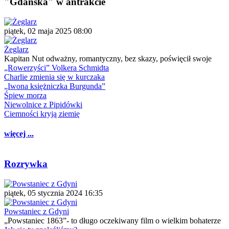
"Gdańska" w antrakcie
piątek, 02 maja 2025 08:00
Żeglarz
Kapitan Nut odważny, romantyczny, bez skazy, poświęcił swoje
„Rowerzyści” Volkera Schmidta
Charlie zmienia się w kurczaka
„Iwona księżniczka Burgunda”
Śpiew morza
Niewolnice z Pipidówki
Ciemności kryją ziemię
więcej ...
Rozrywka
piątek, 05 stycznia 2024 16:35
Powstaniec z Gdyni
„Powstaniec 1863”- to długo oczekiwany film o wielkim bohaterze