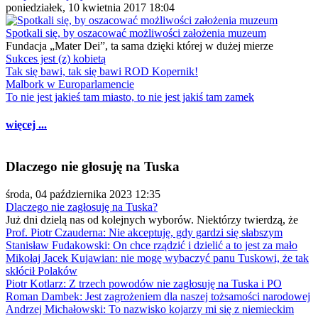
poniedziałek, 10 kwietnia 2017 18:04
Spotkali się, by oszacować możliwości założenia muzeum
Fundacja „Mater Dei”, ta sama dzięki której w dużej mierze
Sukces jest (z) kobietą
Tak się bawi, tak się bawi ROD Kopernik!
Malbork w Europarlamencie
To nie jest jakieś tam miasto, to nie jest jakiś tam zamek
więcej ...
Dlaczego nie głosuję na Tuska
środa, 04 października 2023 12:35
Dlaczego nie zagłosuję na Tuska?
Już dni dzielą nas od kolejnych wyborów. Niektórzy twierdzą, że
Prof. Piotr Czauderna: Nie akceptuję, gdy gardzi się słabszym
Stanisław Fudakowski: On chce rządzić i dzielić a to jest za mało
Mikołaj Jacek Kujawian: nie mogę wybaczyć panu Tuskowi, że tak
skłócił Polaków
Piotr Kotlarz: Z trzech powodów nie zagłosuję na Tuska i PO
Roman Dambek: Jest zagrożeniem dla naszej tożsamości narodowej
Andrzej Michałowski: To nazwisko kojarzy mi się z niemieckim