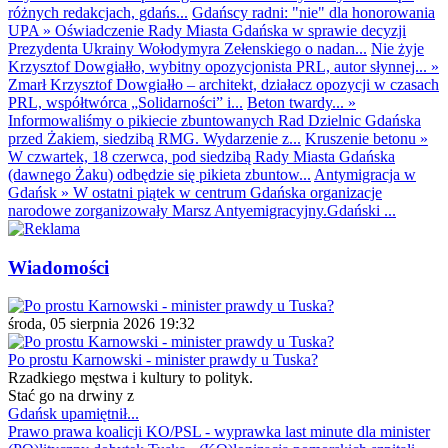
różnych redakcjach, gdańs...
Gdańscy radni: "nie" dla honorowania
UPA
»
Oświadczenie Rady Miasta Gdańska w sprawie decyzji
Prezydenta Ukrainy Wołodymyra Zełenskiego o nadan...
Nie żyje
Krzysztof Dowgiałło, wybitny opozycjonista PRL, autor słynnej...
»
Zmarł Krzysztof Dowgiałło – architekt, działacz opozycji w czasach
PRL, współtwórca „Solidarności” i...
Beton twardy...
»
Informowaliśmy o pikiecie zbuntowanych Rad Dzielnic Gdańska
przed Żakiem, siedzibą RMG. Wydarzenie z...
Kruszenie betonu
»
W czwartek, 18 czerwca, pod siedzibą Rady Miasta Gdańska
(dawnego Żaku) odbędzie się pikieta zbuntow...
Antymigracja w
Gdańsk
»
W ostatni piątek w centrum Gdańska organizacje
narodowe zorganizowały Marsz Antyemigracyjny.Gdański ...
Wiadomości
środa, 05 sierpnia 2026 19:32
Po prostu Karnowski - minister prawdy u Tuska?
Rzadkiego męstwa i kultury to polityk.
Stać go na drwiny z
Gdańsk upamiętnił...
Prawo prawa koalicji KO/PSL - wyprawka last minute dla minister