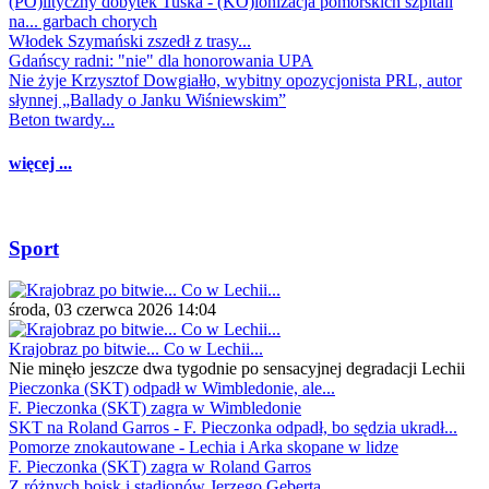
(PO)lityczny dobytek Tuska - (KO)lonizacja pomorskich szpitali
na... garbach chorych
Włodek Szymański zszedł z trasy...
Gdańscy radni: "nie" dla honorowania UPA
Nie żyje Krzysztof Dowgiałło, wybitny opozycjonista PRL, autor
słynnej „Ballady o Janku Wiśniewskim”
Beton twardy...
więcej ...
Sport
środa, 03 czerwca 2026 14:04
Krajobraz po bitwie... Co w Lechii...
Nie minęło jeszcze dwa tygodnie po sensacyjnej degradacji Lechii
Pieczonka (SKT) odpadł w Wimbledonie, ale...
F. Pieczonka (SKT) zagra w Wimbledonie
SKT na Roland Garros - F. Pieczonka odpadł, bo sędzia ukradł...
Pomorze znokautowane - Lechia i Arka skopane w lidze
F. Pieczonka (SKT) zagra w Roland Garros
Z różnych boisk i stadionów Jerzego Geberta