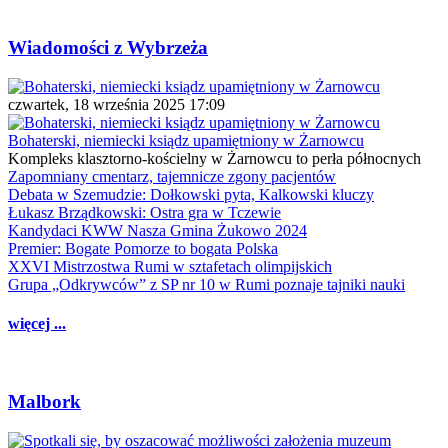
Wiadomości z Wybrzeża
czwartek, 18 września 2025 17:09
Bohaterski, niemiecki ksiądz upamiętniony w Żarnowcu
Kompleks klasztorno-kościelny w Żarnowcu to perła północnych
Zapomniany cmentarz, tajemnicze zgony pacjentów
Debata w Szemudzie: Dołkowski pyta, Kalkowski kluczy
Łukasz Brządkowski: Ostra gra w Tczewie
Kandydaci KWW Nasza Gmina Żukowo 2024
Premier: Bogate Pomorze to bogata Polska
XXVI Mistrzostwa Rumi w sztafetach olimpijskich
Grupa „Odkrywców” z SP nr 10 w Rumi poznaje tajniki nauki
więcej ...
Malbork