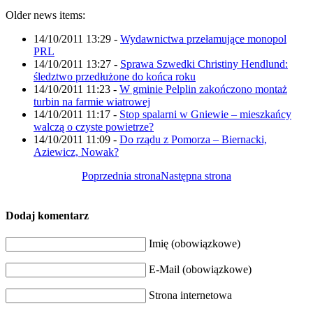
Older news items:
14/10/2011 13:29
-
Wydawnictwa przełamujące monopol
PRL
14/10/2011 13:27
-
Sprawa Szwedki Christiny Hendlund:
śledztwo przedłużone do końca roku
14/10/2011 11:23
-
W gminie Pelplin zakończono montaż
turbin na farmie wiatrowej
14/10/2011 11:17
-
Stop spalarni w Gniewie – mieszkańcy
walczą o czyste powietrze?
14/10/2011 11:09
-
Do rządu z Pomorza – Biernacki,
Aziewicz, Nowak?
Poprzednia strona
Następna strona
Dodaj komentarz
Imię (obowiązkowe)
E-Mail (obowiązkowe)
Strona internetowa