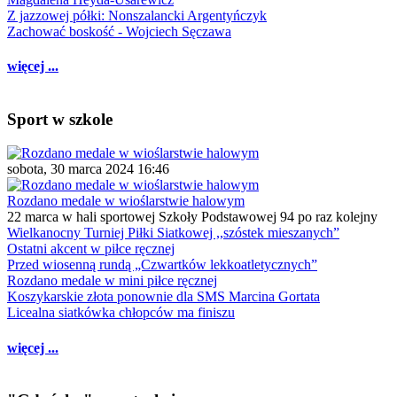
Z jazzowej półki: Nonszalancki Argentyńczyk
Zachować boskość - Wojciech Sęczawa
więcej ...
Sport w szkole
sobota, 30 marca 2024 16:46
Rozdano medale w wioślarstwie halowym
22 marca w hali sportowej Szkoły Podstawowej 94 po raz kolejny
Wielkanocny Turniej Piłki Siatkowej ,,szóstek mieszanych”
Ostatni akcent w piłce ręcznej
Przed wiosenną rundą „Czwartków lekkoatletycznych”
Rozdano medale w mini piłce ręcznej
Koszykarskie złota ponownie dla SMS Marcina Gortata
Licealna siatkówka chłopców ma finiszu
więcej ...