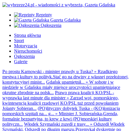
Reprinty
Gazeta Gdańska
Ogłoszenia
Strona główna
Sport
Motoryzacja
Nieruchomości
Ogłoszenia
Galerie
Po prostu Karnowski - minister prawdy u Tuska?
»
Rzadkiego
męstwa i kultury to polityk.Stać go na drwiny z własnej przełożonej,
konstytucyjnej minist...
Gdańsk upamiętnił...
»
W sobotę i w
niedzielę w Gdańsku miały miejsce uroczystości upamiętniające
okrutne zbrodnie na polsk...
Prawo prawa koalicji KO/PSL -
wyprawka last minute dla minister
»
Zarząd woj. pomorskiego,
kwintesencja koalicji rządowej KO/PSL tuż przed powołaniem
Jolanty Sobieran...
(PO)lityczny dobytek Tuska - (KO)lonizacja
pomorskich szpitali na... g...
»
Minister J. Sobierańska-Grenda,
formalnie bezpartyjna, to krew z krwi (PO)morskiej kultury
polityczn...
Włodek Szymański zszedł z trasy...
»
Odszedł Włodek
Szymański. Odszedł po długim marszu.Przemykał dyskretnie po