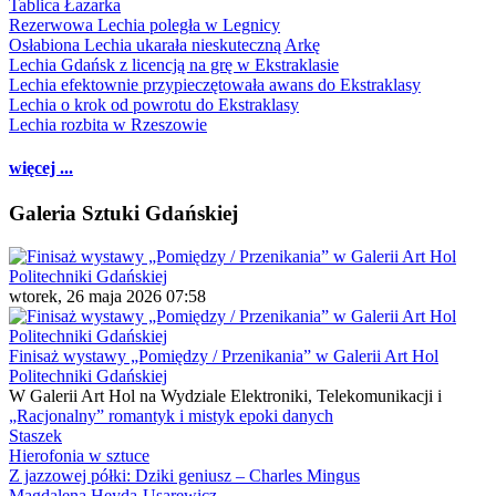
Tablica Łazarka
Rezerwowa Lechia poległa w Legnicy
Osłabiona Lechia ukarała nieskuteczną Arkę
Lechia Gdańsk z licencją na grę w Ekstraklasie
Lechia efektownie przypieczętowała awans do Ekstraklasy
Lechia o krok od powrotu do Ekstraklasy
Lechia rozbita w Rzeszowie
więcej ...
Galeria Sztuki Gdańskiej
wtorek, 26 maja 2026 07:58
Finisaż wystawy „Pomiędzy / Przenikania” w Galerii Art Hol
Politechniki Gdańskiej
W Galerii Art Hol na Wydziale Elektroniki, Telekomunikacji i
„Racjonalny” romantyk i mistyk epoki danych
Staszek
Hierofonia w sztuce
Z jazzowej półki: Dziki geniusz – Charles Mingus
Magdalena Heyda-Usarewicz