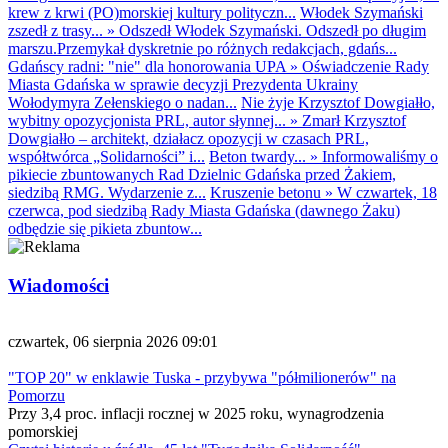
krew z krwi (PO)morskiej kultury polityczn...
Włodek Szymański
zszedł z trasy...
»
Odszedł Włodek Szymański. Odszedł po długim
marszu.Przemykał dyskretnie po różnych redakcjach, gdańs...
Gdańscy radni: "nie" dla honorowania UPA
»
Oświadczenie Rady
Miasta Gdańska w sprawie decyzji Prezydenta Ukrainy
Wołodymyra Zełenskiego o nadan...
Nie żyje Krzysztof Dowgiałło,
wybitny opozycjonista PRL, autor słynnej...
»
Zmarł Krzysztof
Dowgiałło – architekt, działacz opozycji w czasach PRL,
współtwórca „Solidarności” i...
Beton twardy...
»
Informowaliśmy o
pikiecie zbuntowanych Rad Dzielnic Gdańska przed Żakiem,
siedzibą RMG. Wydarzenie z...
Kruszenie betonu
»
W czwartek, 18
czerwca, pod siedzibą Rady Miasta Gdańska (dawnego Żaku)
odbędzie się pikieta zbuntow...
Wiadomości
czwartek, 06 sierpnia 2026 09:01
"TOP 20" w enklawie Tuska - przybywa "półmilionerów" na
Pomorzu
Przy 3,4 proc. inflacji rocznej w 2025 roku, wynagrodzenia
pomorskiej