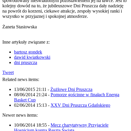
spowodowany nieświadomym pozostawieniem jej na ławce. Jest to
kolejny dowód na to, że jubileuszowe Dni Pruszcza dały nadzieję
na powrót do korzeni, ciekawe atrakcje, zespoły wysokiej ranki i
wszystko w przyjaznej i spokojnej atmosferze.
Żaneta Stasiowska
Inne artykuły związane z:
bartosz gondek
dawid kwiatkowski
dni pruszcza
Tweet
Related news items:
13/06/2015 21:11
-
Żużlowe Dni Pruszcza
08/06/2014 21:24
-
Pomorze gościnne w finałach Energa
Basket Cup
02/06/2014 15:13
-
XXV Dni Pruszcza Gdańskiego
Newer news items:
10/06/2014 18:55
-
Mecz charytatywny Przyjaciele
Hospicjum kontra Reszta Świata