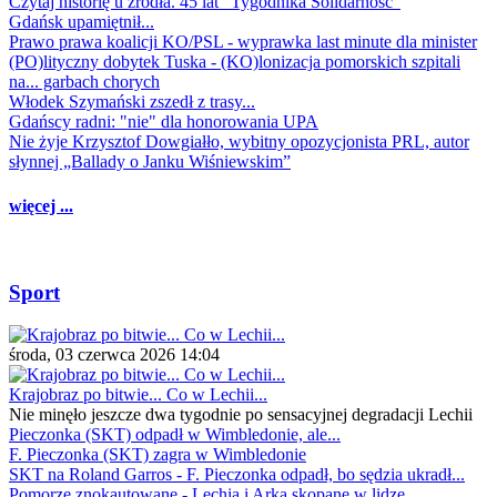
Czytaj historię u źródła. 45 lat "Tygodnika Solidarność"
Gdańsk upamiętnił...
Prawo prawa koalicji KO/PSL - wyprawka last minute dla minister
(PO)lityczny dobytek Tuska - (KO)lonizacja pomorskich szpitali
na... garbach chorych
Włodek Szymański zszedł z trasy...
Gdańscy radni: "nie" dla honorowania UPA
Nie żyje Krzysztof Dowgiałło, wybitny opozycjonista PRL, autor
słynnej „Ballady o Janku Wiśniewskim”
więcej ...
Sport
środa, 03 czerwca 2026 14:04
Krajobraz po bitwie... Co w Lechii...
Nie minęło jeszcze dwa tygodnie po sensacyjnej degradacji Lechii
Pieczonka (SKT) odpadł w Wimbledonie, ale...
F. Pieczonka (SKT) zagra w Wimbledonie
SKT na Roland Garros - F. Pieczonka odpadł, bo sędzia ukradł...
Pomorze znokautowane - Lechia i Arka skopane w lidze