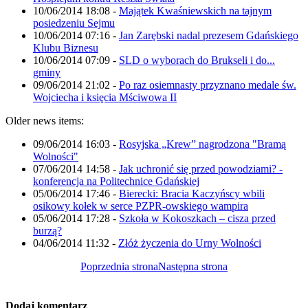
10/06/2014 18:08
-
Majątek Kwaśniewskich na tajnym
posiedzeniu Sejmu
10/06/2014 07:16
-
Jan Zarębski nadal prezesem Gdańskiego
Klubu Biznesu
10/06/2014 07:09
-
SLD o wyborach do Brukseli i do...
gminy
09/06/2014 21:02
-
Po raz osiemnasty przyznano medale św.
Wojciecha i księcia Mściwowa II
Older news items:
09/06/2014 16:03
-
Rosyjska „Krew” nagrodzona "Bramą
Wolności"
07/06/2014 14:58
-
Jak uchronić się przed powodziami? -
konferencja na Politechnice Gdańskiej
05/06/2014 17:46
-
Bierecki: Bracia Kaczyńscy wbili
osikowy kołek w serce PZPR-owskiego wampira
05/06/2014 17:28
-
Szkoła w Kokoszkach – cisza przed
burzą?
04/06/2014 11:32
-
Złóż życzenia do Urny Wolności
Poprzednia strona
Następna strona
Dodaj komentarz