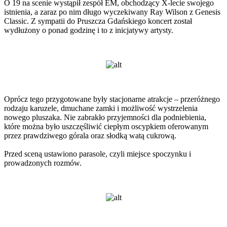
O 19 na scenie wystąpił zespół EM, obchodzący X-lecie swojego
istnienia, a zaraz po nim długo wyczekiwany Ray Wilson z Genesis
Classic. Z sympatii do Pruszcza Gdańskiego koncert został
wydłużony o ponad godzinę i to z inicjatywy artysty.
Oprócz tego przygotowane były stacjonarne atrakcje – przeróżnego
rodzaju karuzele, dmuchane zamki i możliwość wystrzelenia
nowego pluszaka. Nie zabrakło przyjemności dla podniebienia,
które można było uszczęśliwić ciepłym oscypkiem oferowanym
przez prawdziwego górala oraz słodką watą cukrową.
Przed sceną ustawiono parasole, czyli miejsce spoczynku i
prowadzonych rozmów.