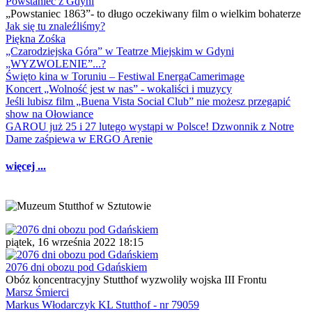
Powstaniec z Gdyni
„Powstaniec 1863”- to długo oczekiwany film o wielkim bohaterze
Jak się tu znaleźliśmy?
Piękna Zośka
„Czarodziejska Góra” w Teatrze Miejskim w Gdyni
„WYZWOLENIE”...?
Święto kina w Toruniu – Festiwal EnergaCamerimage
Koncert „Wolność jest w nas” - wokaliści i muzycy
Jeśli lubisz film „Buena Vista Social Club” nie możesz przegapić
show na Ołowiance
GAROU już 25 i 27 lutego wystąpi w Polsce! Dzwonnik z Notre
Dame zaśpiewa w ERGO Arenie
więcej ...
piątek, 16 września 2022 18:15
2076 dni obozu pod Gdańskiem
Obóz koncentracyjny Stutthof wyzwoliły wojska III Frontu
Marsz Śmierci
Markus Włodarczyk KL Stutthof - nr 79059