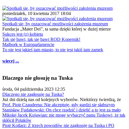
poniedziałek, 10 kwietnia 2017 18:04
Spotkali się, by oszacować możliwości założenia muzeum
Fundacja „Mater Dei”, ta sama dzięki której w dużej mierze
Sukces jest (z) kobietą
Tak się bawi, tak się bawi ROD Kopernik!
Malbork w Europarlamencie
To nie jest jakieś tam miasto, to nie jest jakiś tam zamek
więcej ...
Dlaczego nie głosuję na Tuska
środa, 04 października 2023 12:35
Dlaczego nie zagłosuję na Tuska?
Już dni dzielą nas od kolejnych wyborów. Niektórzy twierdzą, że
Prof. Piotr Czauderna: Nie akceptuję, gdy gardzi się słabszym
Stanisław Fudakowski: On chce rządzić i dzielić a to jest za mało
Mikołaj Jacek Kujawian: nie mogę wybaczyć panu Tuskowi, że tak
skłócił Polaków
Piotr Kotlarz: Z trzech powodów nie zagłosuję na Tuska i PO