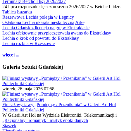
Terminarz Betclic I ligi 2026/2027
24 lipca rozpocznie się sezon sezon 2026/2027 w Betclic I lidze.
Tablica Łazarka
Rezerwowa Lechia poległa w Legnicy
Osłabiona Lechia ukarała nieskuteczną Arkę
Lechia Gdańsk z licencją na grę w Ekstraklasie
Lechia efektownie przypieczętowała awans do Ekstraklasy
Lechia o krok od powrotu do Ekstraklasy
Lechia rozbita w Rzeszowie
więcej ...
Galeria Sztuki Gdańskiej
wtorek, 26 maja 2026 07:58
Finisaż wystawy „Pomiędzy / Przenikania” w Galerii Art Hol
Politechniki Gdańskiej
W Galerii Art Hol na Wydziale Elektroniki, Telekomunikacji i
„Racjonalny” romantyk i mistyk epoki danych
Staszek
Hierofonia w sztuce