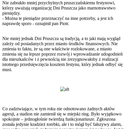
Nie zabrakło mniej przychylnych pruszczańskiemu festynowi,
którzy uważają organizację Dni Pruszcza jako marnotrawstwo
pieniędzy.
- Można te pieniądze przeznaczyć na inne potrzeby, a jest ich
naprawdę sporo - oznajmił pan Piotr.
Nie mniej jednak Dni Pruszcza są tradycją, a to jaki mają wygląd
zależy od posiadanych przez miasto środków finansowych. Nie
zmienia to faktu, że są one właściwie rozlokowane, a miasto
zmienia się na lepsze poprzez rozwój i wprowadzanie udogodnień
dla mieszkańców i z pewnością nie zrezygnowałoby z realizacji
istotnego przedsięwzięcia kosztem festynu, który jednak odbyć się
musi.
Co zadziwiające, w tym roku nie odnotowano żadnych aktów
agresji, a stadion nie zamienił się w miejski ring. Było wyjątkowo
spokojnie – jednogłośnie twierdzą funkcjonariusze. Zgłoszona
została jedynie kradzież torebki, ale i to mógł być fałszywy alarm,