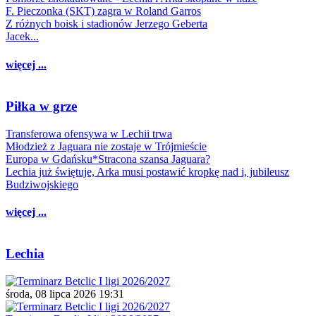
F. Pieczonka (SKT) zagra w Roland Garros
Z różnych boisk i stadionów Jerzego Geberta
Jacek...
więcej ...
Piłka w grze
Transferowa ofensywa w Lechii trwa
Młodzież z Jaguara nie zostaje w Trójmieście
Europa w Gdańsku*Stracona szansa Jaguara?
Lechia już świętuje, Arka musi postawić kropkę nad i, jubileusz
Budziwojskiego
więcej ...
Lechia
środa, 08 lipca 2026 19:31