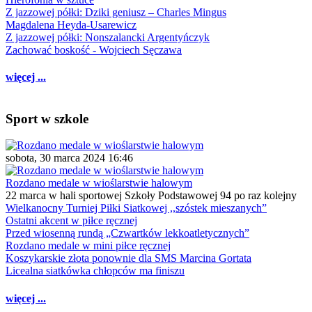
Z jazzowej półki: Dziki geniusz – Charles Mingus
Magdalena Heyda-Usarewicz
Z jazzowej półki: Nonszalancki Argentyńczyk
Zachować boskość - Wojciech Sęczawa
więcej ...
Sport w szkole
sobota, 30 marca 2024 16:46
Rozdano medale w wioślarstwie halowym
22 marca w hali sportowej Szkoły Podstawowej 94 po raz kolejny
Wielkanocny Turniej Piłki Siatkowej ,,szóstek mieszanych”
Ostatni akcent w piłce ręcznej
Przed wiosenną rundą „Czwartków lekkoatletycznych”
Rozdano medale w mini piłce ręcznej
Koszykarskie złota ponownie dla SMS Marcina Gortata
Licealna siatkówka chłopców ma finiszu
więcej ...