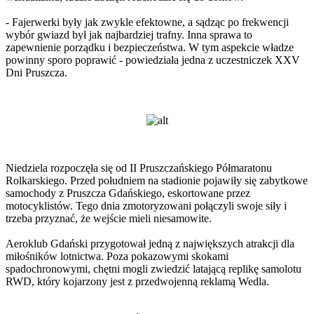
- Fajerwerki były jak zwykle efektowne, a sądząc po frekwencji
wybór gwiazd był jak najbardziej trafny. Inna sprawa to
zapewnienie porządku i bezpieczeństwa. W tym aspekcie władze
powinny sporo poprawić - powiedziała jedna z uczestniczek XXV
Dni Pruszcza.
Niedziela rozpoczęła się od II Pruszczańskiego Półmaratonu
Rolkarskiego. Przed południem na stadionie pojawiły się zabytkowe
samochody z Pruszcza Gdańskiego, eskortowane przez
motocyklistów. Tego dnia zmotoryzowani połączyli swoje siły i
trzeba przyznać, że wejście mieli niesamowite.
Aeroklub Gdański przygotował jedną z największych atrakcji dla
miłośników lotnictwa. Poza pokazowymi skokami
spadochronowymi, chętni mogli zwiedzić latającą replikę samolotu
RWD, który kojarzony jest z przedwojenną reklamą Wedla.