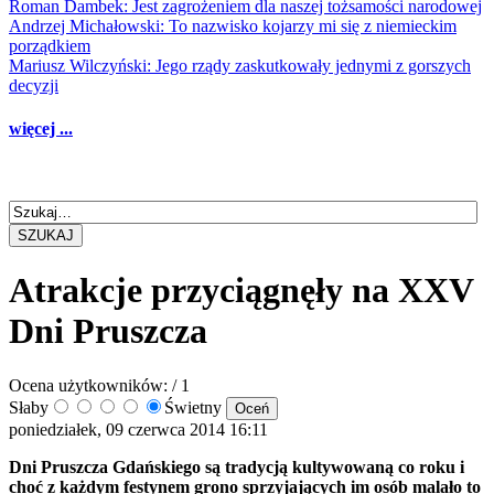
Roman Dambek: Jest zagrożeniem dla naszej tożsamości narodowej
Andrzej Michałowski: To nazwisko kojarzy mi się z niemieckim
porządkiem
Mariusz Wilczyński: Jego rządy zaskutkowały jednymi z gorszych
decyzji
więcej ...
SZUKAJ
Atrakcje przyciągnęły na XXV
Dni Pruszcza
Ocena użytkowników:
/ 1
Słaby
Świetny
poniedziałek, 09 czerwca 2014 16:11
Dni Pruszcza Gdańskiego są tradycją kultywowaną co roku i
choć z każdym festynem grono sprzyjających im osób malało to