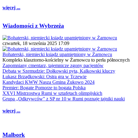
więcej ...
Wiadomości z Wybrzeża
czwartek, 18 września 2025 17:09
Bohaterski, niemiecki ksiądz upamiętniony w Żarnowcu
Kompleks klasztorno-kościelny w Żarnowcu to perła północnych
Zapomniany cmentarz, tajemnicze zgony pacjentów
Debata w Szemudzie: Dołkowski pyta, Kalkowski kluczy
Łukasz Brządkowski: Ostra gra w Tczewie
Kandydaci KWW Nasza Gmina Żukowo 2024
Premier: Bogate Pomorze to bogata Polska
XXVI Mistrzostwa Rumi w sztafetach olimpijskich
Grupa „Odkrywców” z SP nr 10 w Rumi poznaje tajniki nauki
więcej ...
Malbork