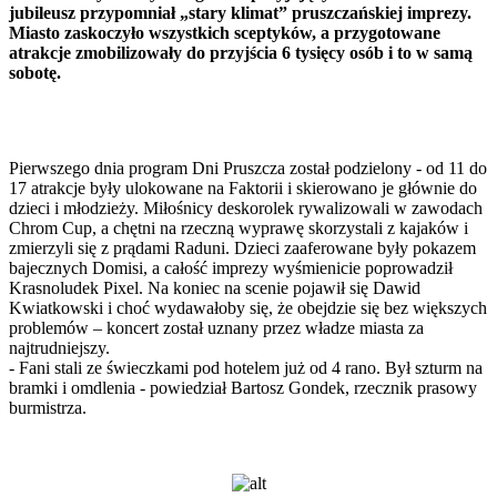
jubileusz przypomniał „stary klimat” pruszczańskiej imprezy.
Miasto zaskoczyło wszystkich sceptyków, a przygotowane
atrakcje zmobilizowały do przyjścia 6 tysięcy osób i to w samą
sobotę.
Pierwszego dnia program Dni Pruszcza został podzielony - od 11 do
17 atrakcje były ulokowane na Faktorii i skierowano je głównie do
dzieci i młodzieży. Miłośnicy deskorolek rywalizowali w zawodach
Chrom Cup, a chętni na rzeczną wyprawę skorzystali z kajaków i
zmierzyli się z prądami Raduni. Dzieci zaaferowane były pokazem
bajecznych Domisi, a całość imprezy wyśmienicie poprowadził
Krasnoludek Pixel. Na koniec na scenie pojawił się Dawid
Kwiatkowski i choć wydawałoby się, że obejdzie się bez większych
problemów – koncert został uznany przez władze miasta za
najtrudniejszy.
- Fani stali ze świeczkami pod hotelem już od 4 rano. Był szturm na
bramki i omdlenia - powiedział Bartosz Gondek, rzecznik prasowy
burmistrza.