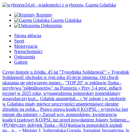
Reprinty
Gazeta Gdańska
Ogłoszenia
Strona główna
Sport
Motoryzacja
Nieruchomości
Ogłoszenia
Galerie
Czytaj historię u źródła. 45 lat "Tygodnika Solidarność"
»
Tygodnik
Solidarność obchodzi w tym roku 45-lecie istnienia. Od chwili
ukazania się pierwszego numer...
"TOP 20" w enklawie Tuska -
przybywa "półmilionerów" na Pomorzu
»
Przy 3,4 proc. inflacji
rocznej w 2025 roku, wynagrodzenia pomorskiej nomenklatury
gospodarczej kszt...
Gdańsk upamiętnił...
»
W sobotę i w niedzielę
w Gdańsku miały miejsce uroczystości upamiętniające okrutne
zbrodnie na polsk...
Prawo prawa koalicji KO/PSL - wyprawka last
minute dla minister
»
Zarząd woj. pomorskiego, kwintesencja
koalicji rządowej KO/PSL tuż przed powołaniem Jolanty Sobieran...
(PO)lityczny dobytek Tuska - (KO)lonizacja pomorskich szpitali
na... g...
»
Minister J. Sobierańska-Grenda, formalnie bezpartyjna, to