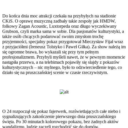
Do końca dnia moc atrakcji czekała na przybyłych na stadionie
CKiS. O oprawę muzyczną zadbały takie zespoły jak HMDW,
folkowy Zagan Acoustic, Luxtorpeda oraz długo wyczekiwany
Grubson, czyli marka sama w sobie. Dla pasjonatów kulturystyki, a
także osób chcących podarować swoim zmysłom trochę
przyjemności, specjalny pokaz przygotował Mieczysław Fijał wraz
z przyjaciółmi (Ireneusz Tolstyko i Paweł Giłka). Za show należą im
się ogromne brawa, bo wykazali się przy tym pełnym
profesjonalizmem. Przybyli myśleli nawet, że w pewnym momencie
nastąpiła przerwa, a na telebimach pojawiły się slajdy z pokazów
kulturystycznych – nic mylnego, było to odzwierciedlenie tego, co
działo się na pruszczańskiej scenie w czasie rzeczywistym.
O 24 rozpoczął się pokaz fajerwerk, rozświetlających całe niebo i
sygnalizujących zakończenie pierwszego dnia pruszczańskiego
święta. Po 30 minutach kolorowego pokazu, bez żadnych aktów
wandalizmu, ludzie zaczęli rozchodzić się do domów.