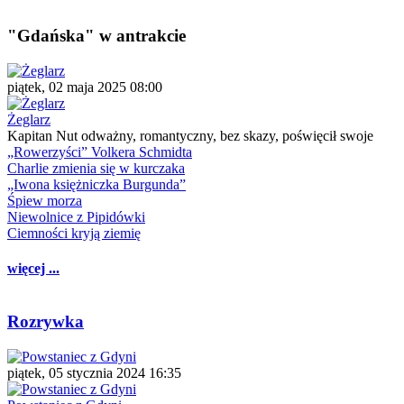
"Gdańska" w antrakcie
piątek, 02 maja 2025 08:00
Żeglarz
Kapitan Nut odważny, romantyczny, bez skazy, poświęcił swoje
„Rowerzyści” Volkera Schmidta
Charlie zmienia się w kurczaka
„Iwona księżniczka Burgunda”
Śpiew morza
Niewolnice z Pipidówki
Ciemności kryją ziemię
więcej ...
Rozrywka
piątek, 05 stycznia 2024 16:35