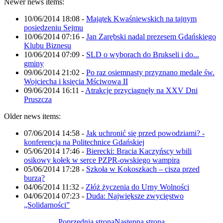
Newer news items:
10/06/2014 18:08
-
Majątek Kwaśniewskich na tajnym
posiedzeniu Sejmu
10/06/2014 07:16
-
Jan Zarębski nadal prezesem Gdańskiego
Klubu Biznesu
10/06/2014 07:09
-
SLD o wyborach do Brukseli i do...
gminy
09/06/2014 21:02
-
Po raz osiemnasty przyznano medale św.
Wojciecha i księcia Mściwowa II
09/06/2014 16:11
-
Atrakcje przyciągnęły na XXV Dni
Pruszcza
Older news items:
07/06/2014 14:58
-
Jak uchronić się przed powodziami? -
konferencja na Politechnice Gdańskiej
05/06/2014 17:46
-
Bierecki: Bracia Kaczyńscy wbili
osikowy kołek w serce PZPR-owskiego wampira
05/06/2014 17:28
-
Szkoła w Kokoszkach – cisza przed
burzą?
04/06/2014 11:32
-
Złóż życzenia do Urny Wolności
04/06/2014 07:23
-
Duda: Największe zwycięstwo
„Solidarności”
Poprzednia strona
Następna strona