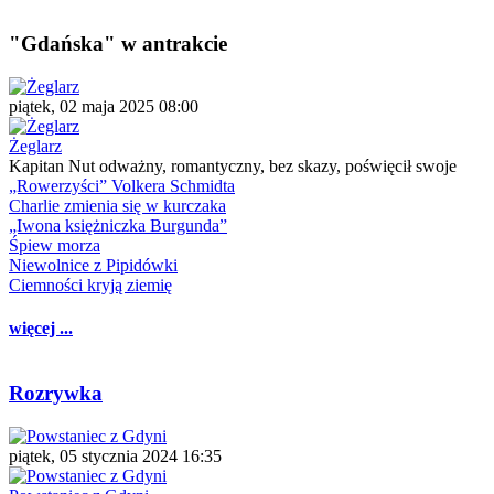
"Gdańska" w antrakcie
piątek, 02 maja 2025 08:00
Żeglarz
Kapitan Nut odważny, romantyczny, bez skazy, poświęcił swoje
„Rowerzyści” Volkera Schmidta
Charlie zmienia się w kurczaka
„Iwona księżniczka Burgunda”
Śpiew morza
Niewolnice z Pipidówki
Ciemności kryją ziemię
więcej ...
Rozrywka
piątek, 05 stycznia 2024 16:35