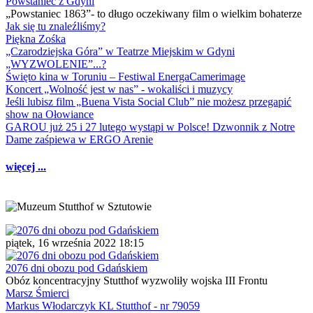
Powstaniec z Gdyni
„Powstaniec 1863”- to długo oczekiwany film o wielkim bohaterze
Jak się tu znaleźliśmy?
Piękna Zośka
„Czarodziejska Góra” w Teatrze Miejskim w Gdyni
„WYZWOLENIE”...?
Święto kina w Toruniu – Festiwal EnergaCamerimage
Koncert „Wolność jest w nas” - wokaliści i muzycy
Jeśli lubisz film „Buena Vista Social Club” nie możesz przegapić
show na Ołowiance
GAROU już 25 i 27 lutego wystąpi w Polsce! Dzwonnik z Notre
Dame zaśpiewa w ERGO Arenie
więcej ...
piątek, 16 września 2022 18:15
2076 dni obozu pod Gdańskiem
Obóz koncentracyjny Stutthof wyzwoliły wojska III Frontu
Marsz Śmierci
Markus Włodarczyk KL Stutthof - nr 79059