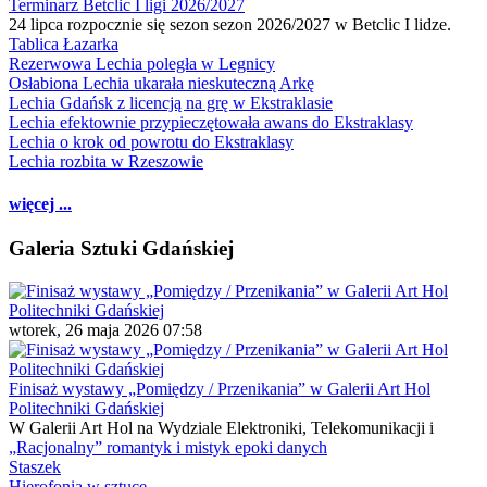
Terminarz Betclic I ligi 2026/2027
24 lipca rozpocznie się sezon sezon 2026/2027 w Betclic I lidze.
Tablica Łazarka
Rezerwowa Lechia poległa w Legnicy
Osłabiona Lechia ukarała nieskuteczną Arkę
Lechia Gdańsk z licencją na grę w Ekstraklasie
Lechia efektownie przypieczętowała awans do Ekstraklasy
Lechia o krok od powrotu do Ekstraklasy
Lechia rozbita w Rzeszowie
więcej ...
Galeria Sztuki Gdańskiej
wtorek, 26 maja 2026 07:58
Finisaż wystawy „Pomiędzy / Przenikania” w Galerii Art Hol
Politechniki Gdańskiej
W Galerii Art Hol na Wydziale Elektroniki, Telekomunikacji i
„Racjonalny” romantyk i mistyk epoki danych
Staszek
Hierofonia w sztuce