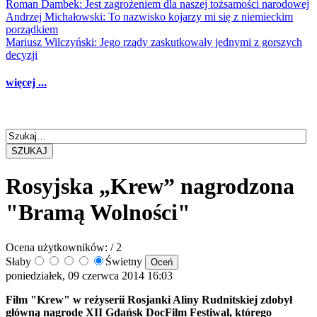
Roman Dambek: Jest zagrożeniem dla naszej tożsamości narodowej
Andrzej Michałowski: To nazwisko kojarzy mi się z niemieckim
porządkiem
Mariusz Wilczyński: Jego rządy zaskutkowały jednymi z gorszych
decyzji
więcej ...
SZUKAJ
Rosyjska „Krew” nagrodzona
"Bramą Wolności"
Ocena użytkowników:
/ 2
Słaby
Świetny
poniedziałek, 09 czerwca 2014 16:03
Film "Krew" w reżyserii Rosjanki Aliny Rudnitskiej zdobył
główną nagrodę XII Gdańsk DocFilm Festiwal, którego