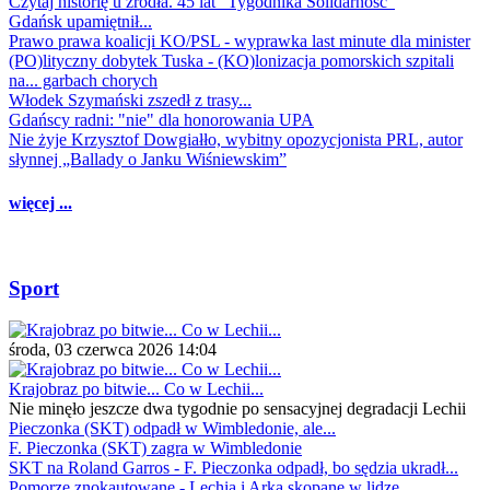
Czytaj historię u źródła. 45 lat "Tygodnika Solidarność"
Gdańsk upamiętnił...
Prawo prawa koalicji KO/PSL - wyprawka last minute dla minister
(PO)lityczny dobytek Tuska - (KO)lonizacja pomorskich szpitali
na... garbach chorych
Włodek Szymański zszedł z trasy...
Gdańscy radni: "nie" dla honorowania UPA
Nie żyje Krzysztof Dowgiałło, wybitny opozycjonista PRL, autor
słynnej „Ballady o Janku Wiśniewskim”
więcej ...
Sport
środa, 03 czerwca 2026 14:04
Krajobraz po bitwie... Co w Lechii...
Nie minęło jeszcze dwa tygodnie po sensacyjnej degradacji Lechii
Pieczonka (SKT) odpadł w Wimbledonie, ale...
F. Pieczonka (SKT) zagra w Wimbledonie
SKT na Roland Garros - F. Pieczonka odpadł, bo sędzia ukradł...
Pomorze znokautowane - Lechia i Arka skopane w lidze