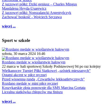
Z jazzowej półki: Dziki geniusz – Charles Mingus
Magdalena Heyda-Usarewicz
Z jazzowej półki: Nonszalancki Argentyńczyk
Zachować boskość - Wojciech Sęczawa
więcej ...
Sport w szkole
sobota, 30 marca 2024 16:46
Rozdano medale w wioślarstwie halowym
22 marca w hali sportowej Szkoły Podstawowej 94 po raz kolejny
Wielkanocny Turniej Piłki Siatkowej ,,szóstek mieszanych”
Ostatni akcent w piłce ręcznej
Przed wiosenną rundą „Czwartków lekkoatletycznych”
Rozdano medale w mini piłce ręcznej
Koszykarskie złota ponownie dla SMS Marcina Gortata
Licealna siatkówka chłopców ma finiszu
więcej ...