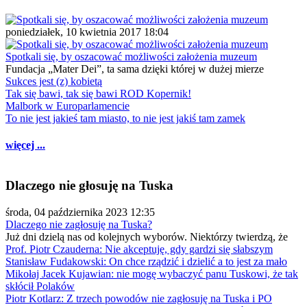
poniedziałek, 10 kwietnia 2017 18:04
Spotkali się, by oszacować możliwości założenia muzeum
Fundacja „Mater Dei”, ta sama dzięki której w dużej mierze
Sukces jest (z) kobietą
Tak się bawi, tak się bawi ROD Kopernik!
Malbork w Europarlamencie
To nie jest jakieś tam miasto, to nie jest jakiś tam zamek
więcej ...
Dlaczego nie głosuję na Tuska
środa, 04 października 2023 12:35
Dlaczego nie zagłosuję na Tuska?
Już dni dzielą nas od kolejnych wyborów. Niektórzy twierdzą, że
Prof. Piotr Czauderna: Nie akceptuję, gdy gardzi się słabszym
Stanisław Fudakowski: On chce rządzić i dzielić a to jest za mało
Mikołaj Jacek Kujawian: nie mogę wybaczyć panu Tuskowi, że tak
skłócił Polaków
Piotr Kotlarz: Z trzech powodów nie zagłosuję na Tuska i PO