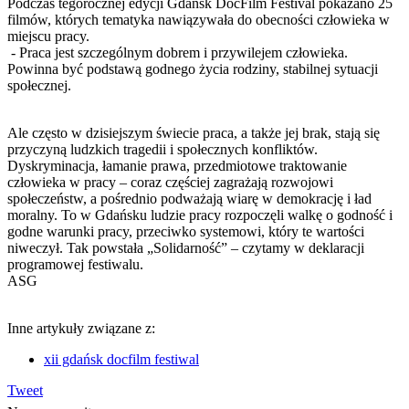
Podczas tegorocznej edycji Gdańsk DocFilm Festival pokazano 25
filmów, których tematyka nawiązywała do obecności człowieka w
miejscu pracy.
- Praca jest szczególnym dobrem i przywilejem człowieka.
Powinna być podstawą godnego życia rodziny, stabilnej sytuacji
społecznej.
Ale często w dzisiejszym świecie praca, a także jej brak, stają się
przyczyną ludzkich tragedii i społecznych konfliktów.
Dyskryminacja, łamanie prawa, przedmiotowe traktowanie
człowieka w pracy – coraz częściej zagrażają rozwojowi
społeczeństw, a pośrednio podważają wiarę w demokrację i ład
moralny. To w Gdańsku ludzie pracy rozpoczęli walkę o godność i
godne warunki pracy, przeciwko systemowi, który te wartości
niweczył. Tak powstała „Solidarność” – czytamy w deklaracji
programowej festiwalu.
ASG
Inne artykuły związane z:
xii gdańsk docfilm festiwal
Tweet