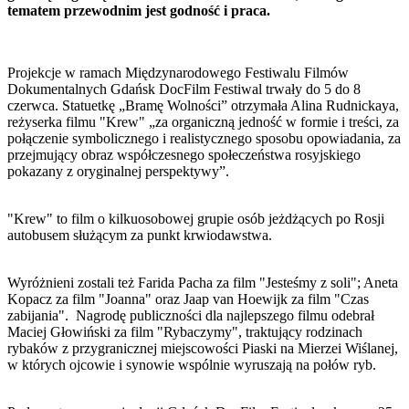
tematem przewodnim jest godność i praca.
Projekcje w ramach Międzynarodowego Festiwalu Filmów
Dokumentalnych Gdańsk DocFilm Festiwal trwały do 5 do 8
czerwca. Statuetkę „Bramę Wolności” otrzymała Alina Rudnickaya,
reżyserka filmu "Krew" „za organiczną jedność w formie i treści, za
połączenie symbolicznego i realistycznego sposobu opowiadania, za
przejmujący obraz współczesnego społeczeństwa rosyjskiego
pokazany z oryginalnej perspektywy”.
"Krew" to film o kilkuosobowej grupie osób jeżdżących po Rosji
autobusem służącym za punkt krwiodawstwa.
Wyróżnieni zostali też Farida Pacha za film "Jesteśmy z soli"; Aneta
Kopacz za film "Joanna" oraz Jaap van Hoewijk za film "Czas
zabijania". Nagrodę publiczności dla najlepszego filmu odebrał
Maciej Głowiński za film "Rybaczymy", traktujący rodzinach
rybaków z przygranicznej miejscowości Piaski na Mierzei Wiślanej,
w których ojcowie i synowie wspólnie wyruszają na połów ryb.