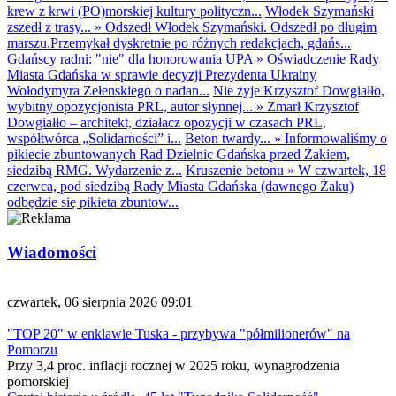
krew z krwi (PO)morskiej kultury polityczn...
Włodek Szymański
zszedł z trasy...
»
Odszedł Włodek Szymański. Odszedł po długim
marszu.Przemykał dyskretnie po różnych redakcjach, gdańs...
Gdańscy radni: "nie" dla honorowania UPA
»
Oświadczenie Rady
Miasta Gdańska w sprawie decyzji Prezydenta Ukrainy
Wołodymyra Zełenskiego o nadan...
Nie żyje Krzysztof Dowgiałło,
wybitny opozycjonista PRL, autor słynnej...
»
Zmarł Krzysztof
Dowgiałło – architekt, działacz opozycji w czasach PRL,
współtwórca „Solidarności” i...
Beton twardy...
»
Informowaliśmy o
pikiecie zbuntowanych Rad Dzielnic Gdańska przed Żakiem,
siedzibą RMG. Wydarzenie z...
Kruszenie betonu
»
W czwartek, 18
czerwca, pod siedzibą Rady Miasta Gdańska (dawnego Żaku)
odbędzie się pikieta zbuntow...
Wiadomości
czwartek, 06 sierpnia 2026 09:01
"TOP 20" w enklawie Tuska - przybywa "półmilionerów" na
Pomorzu
Przy 3,4 proc. inflacji rocznej w 2025 roku, wynagrodzenia
pomorskiej