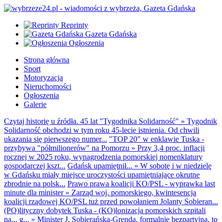
Reprinty
Gazeta Gdańska
Ogłoszenia
Strona główna
Sport
Motoryzacja
Nieruchomości
Ogłoszenia
Galerie
Czytaj historię u źródła. 45 lat "Tygodnika Solidarność"
»
Tygodnik
Solidarność obchodzi w tym roku 45-lecie istnienia. Od chwili
ukazania się pierwszego numer...
"TOP 20" w enklawie Tuska -
przybywa "półmilionerów" na Pomorzu
»
Przy 3,4 proc. inflacji
rocznej w 2025 roku, wynagrodzenia pomorskiej nomenklatury
gospodarczej kszt...
Gdańsk upamiętnił...
»
W sobotę i w niedzielę
w Gdańsku miały miejsce uroczystości upamiętniające okrutne
zbrodnie na polsk...
Prawo prawa koalicji KO/PSL - wyprawka last
minute dla minister
»
Zarząd woj. pomorskiego, kwintesencja
koalicji rządowej KO/PSL tuż przed powołaniem Jolanty Sobieran...
(PO)lityczny dobytek Tuska - (KO)lonizacja pomorskich szpitali
na... g...
»
Minister J. Sobierańska-Grenda, formalnie bezpartyjna, to