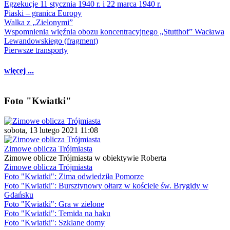
Egzekucje 11 stycznia 1940 r. i 22 marca 1940 r.
Piaski – granica Europy
Walka z „Zielonymi”
Wspomnienia więźnia obozu koncentracyjnego „Stutthof” Wacława
Lewandowskiego (fragment)
Pierwsze transporty
więcej ...
Foto "Kwiatki"
sobota, 13 lutego 2021 11:08
Zimowe oblicza Trójmiasta
Zimowe oblicze Trójmiasta w obiektywie Roberta
Zimowe oblicza Trójmiasta
Foto "Kwiatki": Zima odwiedziła Pomorze
Foto "Kwiatki": Bursztynowy ołtarz w kościele św. Brygidy w
Gdańsku
Foto "Kwiatki": Gra w zielone
Foto "Kwiatki": Temida na haku
Foto "Kwiatki": Szklane domy