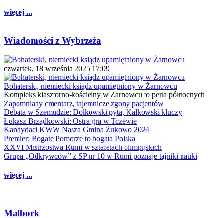
więcej ...
Wiadomości z Wybrzeża
czwartek, 18 września 2025 17:09
Bohaterski, niemiecki ksiądz upamiętniony w Żarnowcu
Kompleks klasztorno-kościelny w Żarnowcu to perła północnych
Zapomniany cmentarz, tajemnicze zgony pacjentów
Debata w Szemudzie: Dołkowski pyta, Kalkowski kluczy
Łukasz Brządkowski: Ostra gra w Tczewie
Kandydaci KWW Nasza Gmina Żukowo 2024
Premier: Bogate Pomorze to bogata Polska
XXVI Mistrzostwa Rumi w sztafetach olimpijskich
Grupa „Odkrywców” z SP nr 10 w Rumi poznaje tajniki nauki
więcej ...
Malbork