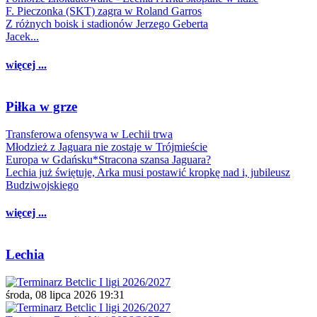
F. Pieczonka (SKT) zagra w Roland Garros
Z różnych boisk i stadionów Jerzego Geberta
Jacek...
więcej ...
Piłka w grze
Transferowa ofensywa w Lechii trwa
Młodzież z Jaguara nie zostaje w Trójmieście
Europa w Gdańsku*Stracona szansa Jaguara?
Lechia już świętuje, Arka musi postawić kropkę nad i, jubileusz
Budziwojskiego
więcej ...
Lechia
środa, 08 lipca 2026 19:31