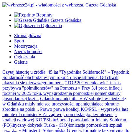
Reprinty
Gazeta Gdańska
Ogłoszenia
Strona główna
Sport
Motoryzacja
Nieruchomości
Ogłoszenia
Galerie
Czytaj historię u źródła. 45 lat "Tygodnika Solidarność"
»
Tygodnik
Solidarność obchodzi w tym roku 45-lecie istnienia. Od chwili
ukazania się pierwszego numer...
"TOP 20" w enklawie Tuska -
przybywa "półmilionerów" na Pomorzu
»
Przy 3,4 proc. inflacji
rocznej w 2025 roku, wynagrodzenia pomorskiej nomenklatury
gospodarczej kszt...
Gdańsk upamiętnił...
»
W sobotę i w niedzielę
w Gdańsku miały miejsce uroczystości upamiętniające okrutne
zbrodnie na polsk...
Prawo prawa koalicji KO/PSL - wyprawka last
minute dla minister
»
Zarząd woj. pomorskiego, kwintesencja
koalicji rządowej KO/PSL tuż przed powołaniem Jolanty Sobieran...
(PO)lityczny dobytek Tuska - (KO)lonizacja pomorskich szpitali
na... g...
»
Minister J. Sobierańska-Grenda, formalnie bezpartyjna, to