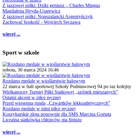
Z jazzowej półki: Dziki geniusz – Charles Mingus
Magdalena Heyda-Usarewicz
Z jazzowej półki: Nonszalancki Argentyńczyk
Zachować boskość - Wojciech Sęczawa
więcej ...
Sport w szkole
sobota, 30 marca 2024 16:46
Rozdano medale w wioślarstwie halowym
22 marca w hali sportowej Szkoły Podstawowej 94 po raz kolejny
Wielkanocny Turniej Piłki Siatkowej ,,szóstek mieszanych”
Ostatni akcent w piłce ręcznej
Przed wiosenną rundą „Czwartków lekkoatletycznych”
Rozdano medale w mini piłce ręcznej
Koszykarskie złota ponownie dla SMS Marcina Gortata
Licealna siatkówka chłopców ma finiszu
więcej ...