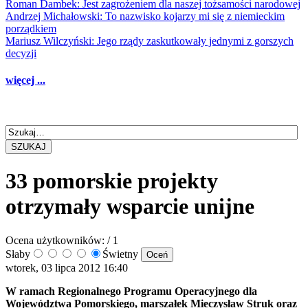
Roman Dambek: Jest zagrożeniem dla naszej tożsamości narodowej
Andrzej Michałowski: To nazwisko kojarzy mi się z niemieckim
porządkiem
Mariusz Wilczyński: Jego rządy zaskutkowały jednymi z gorszych
decyzji
więcej ...
SZUKAJ
33 pomorskie projekty
otrzymały wsparcie unijne
Ocena użytkowników:
/ 1
Słaby
Świetny
wtorek, 03 lipca 2012 16:40
W ramach Regionalnego Programu Operacyjnego dla
Województwa Pomorskiego, marszałek Mieczysław Struk oraz