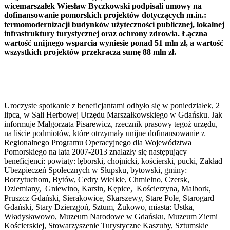
wicemarszałek Wiesław Byczkowski podpisali umowy na
dofinansowanie pomorskich projektów dotyczących m.in.:
termomodernizacji budynków użyteczności publicznej, lokalnej
infrastruktury turystycznej oraz ochrony zdrowia. Łączna
wartość unijnego wsparcia wyniesie ponad 51 mln zł, a wartość
wszystkich projektów przekracza sumę 88 mln zł.
Uroczyste spotkanie z beneficjantami odbyło się w poniedziałek, 2
lipca, w Sali Herbowej Urzędu Marszałkowskiego w Gdańsku. Jak
informuje Małgorzata Pisarewicz, rzecznik prasowy tegoż urzędu,
na liście podmiotów, które otrzymały unijne dofinansowanie z
Regionalnego Programu Operacyjnego dla Województwa
Pomorskiego na lata 2007-2013 znalazły się następujący
beneficjenci: powiaty: lęborski, chojnicki, kościerski, pucki, Zakład
Ubezpieczeń Społecznych w Słupsku, bytowski, gminy:
Borzytuchom, Bytów, Cedry Wielkie, Chmielno, Czersk,
Dziemiany, Gniewino, Karsin, Kępice, Kościerzyna, Malbork,
Pruszcz Gdański, Sierakowice, Skarszewy, Stare Pole, Starogard
Gdański, Stary Dzierzgoń, Sztum, Żukowo, miasta: Ustka,
Władysławowo, Muzeum Narodowe w Gdańsku, Muzeum Ziemi
Kościerskiej, Stowarzyszenie Turystyczne Kaszuby, Sztumskie