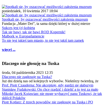
poniedziałek, 10 kwietnia 2017 18:04
Spotkali się, by oszacować możliwości założenia muzeum
Fundacja „Mater Dei”, ta sama dzięki której w dużej mierze
Sukces jest (z) kobietą
Tak się bawi, tak się bawi ROD Kopernik!
Malbork w Europarlamencie
To nie jest jakieś tam miasto, to nie jest jakiś tam zamek
więcej ...
Dlaczego nie głosuję na Tuska
środa, 04 października 2023 12:35
Dlaczego nie zagłosuję na Tuska?
Już dni dzielą nas od kolejnych wyborów. Niektórzy twierdzą, że
Prof. Piotr Czauderna: Nie akceptuję, gdy gardzi się słabszym
Stanisław Fudakowski: On chce rządzić i dzielić a to jest za mało
Mikołaj Jacek Kujawian: nie mogę wybaczyć panu Tuskowi, że tak
skłócił Polaków
Piotr Kotlarz: Z trzech powodów nie zagłosuję na Tuska i PO