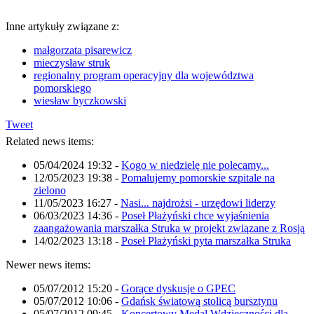
Inne artykuły związane z:
małgorzata pisarewicz
mieczysław struk
regionalny program operacyjny dla województwa
pomorskiego
wiesław byczkowski
Tweet
Related news items:
05/04/2024 19:32
-
Kogo w niedzielę nie polecamy...
12/05/2023 19:38
-
Pomalujemy pomorskie szpitale na
zielono
11/05/2023 16:27
-
Nasi... najdrożsi - urzędowi liderzy
06/03/2023 14:36
-
Poseł Płażyński chce wyjaśnienia
zaangażowania marszałka Struka w projekt związane z Rosją
14/02/2023 13:18
-
Poseł Płażyński pyta marszałka Struka
Newer news items:
05/07/2012 15:20
-
Gorące dyskusje o GPEC
05/07/2012 10:06
-
Gdańsk światową stolicą bursztynu
05/07/2012 09:45
-
Koncertowy Medal Wdzięczności dla