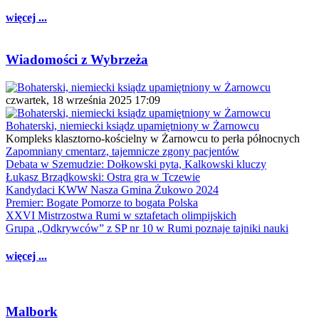
więcej ...
Wiadomości z Wybrzeża
czwartek, 18 września 2025 17:09
Bohaterski, niemiecki ksiądz upamiętniony w Żarnowcu
Kompleks klasztorno-kościelny w Żarnowcu to perła północnych
Zapomniany cmentarz, tajemnicze zgony pacjentów
Debata w Szemudzie: Dołkowski pyta, Kalkowski kluczy
Łukasz Brządkowski: Ostra gra w Tczewie
Kandydaci KWW Nasza Gmina Żukowo 2024
Premier: Bogate Pomorze to bogata Polska
XXVI Mistrzostwa Rumi w sztafetach olimpijskich
Grupa „Odkrywców” z SP nr 10 w Rumi poznaje tajniki nauki
więcej ...
Malbork