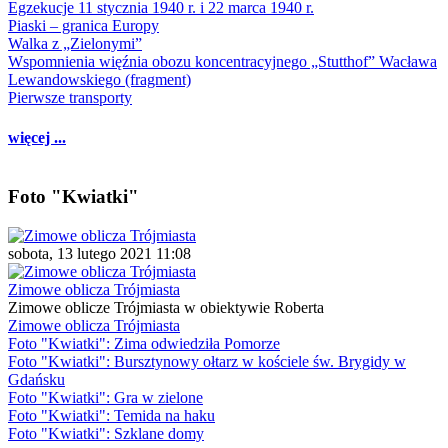
Egzekucje 11 stycznia 1940 r. i 22 marca 1940 r.
Piaski – granica Europy
Walka z „Zielonymi”
Wspomnienia więźnia obozu koncentracyjnego „Stutthof” Wacława
Lewandowskiego (fragment)
Pierwsze transporty
więcej ...
Foto "Kwiatki"
sobota, 13 lutego 2021 11:08
Zimowe oblicza Trójmiasta
Zimowe oblicze Trójmiasta w obiektywie Roberta
Zimowe oblicza Trójmiasta
Foto "Kwiatki": Zima odwiedziła Pomorze
Foto "Kwiatki": Bursztynowy ołtarz w kościele św. Brygidy w
Gdańsku
Foto "Kwiatki": Gra w zielone
Foto "Kwiatki": Temida na haku
Foto "Kwiatki": Szklane domy