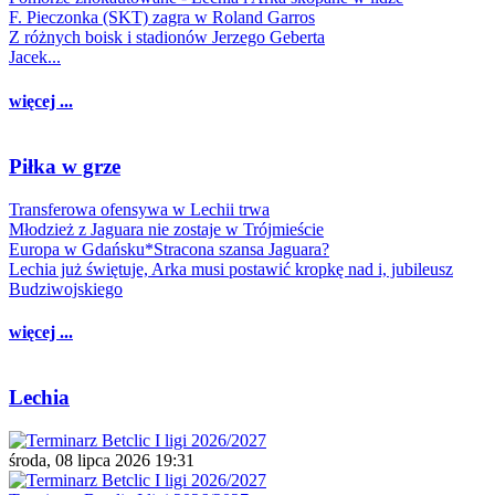
F. Pieczonka (SKT) zagra w Roland Garros
Z różnych boisk i stadionów Jerzego Geberta
Jacek...
więcej ...
Piłka w grze
Transferowa ofensywa w Lechii trwa
Młodzież z Jaguara nie zostaje w Trójmieście
Europa w Gdańsku*Stracona szansa Jaguara?
Lechia już świętuje, Arka musi postawić kropkę nad i, jubileusz
Budziwojskiego
więcej ...
Lechia
środa, 08 lipca 2026 19:31