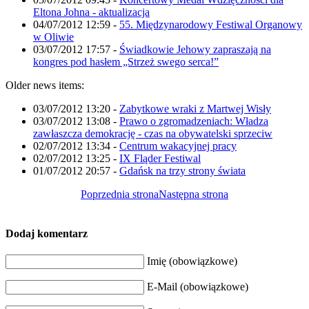
Eltona Johna - aktualizacja
04/07/2012 12:59
-
55. Międzynarodowy Festiwal Organowy
w Oliwie
03/07/2012 17:57
-
Świadkowie Jehowy zapraszają na
kongres pod hasłem „Strzeż swego serca!”
Older news items:
03/07/2012 13:20
-
Zabytkowe wraki z Martwej Wisły
03/07/2012 13:08
-
Prawo o zgromadzeniach: Władza
zawłaszcza demokrację - czas na obywatelski sprzeciw
02/07/2012 13:34
-
Centrum wakacyjnej pracy
02/07/2012 13:25
-
IX Fląder Festiwal
01/07/2012 20:57
-
Gdańsk na trzy strony świata
Poprzednia strona
Następna strona
Dodaj komentarz
Imię (obowiązkowe)
E-Mail (obowiązkowe)