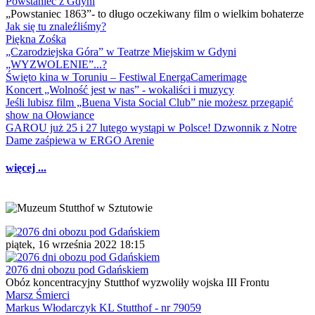
Powstaniec z Gdyni
„Powstaniec 1863”- to długo oczekiwany film o wielkim bohaterze
Jak się tu znaleźliśmy?
Piękna Zośka
„Czarodziejska Góra” w Teatrze Miejskim w Gdyni
„WYZWOLENIE”...?
Święto kina w Toruniu – Festiwal EnergaCamerimage
Koncert „Wolność jest w nas” - wokaliści i muzycy
Jeśli lubisz film „Buena Vista Social Club” nie możesz przegapić
show na Ołowiance
GAROU już 25 i 27 lutego wystąpi w Polsce! Dzwonnik z Notre
Dame zaśpiewa w ERGO Arenie
więcej ...
piątek, 16 września 2022 18:15
2076 dni obozu pod Gdańskiem
Obóz koncentracyjny Stutthof wyzwoliły wojska III Frontu
Marsz Śmierci
Markus Włodarczyk KL Stutthof - nr 79059