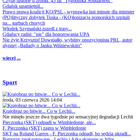
Czytaj historię u źródła. 45 lat "Tygodnika Solidarność"
Gdańsk upamiętnił...
Prawo prawa koalicji KO/PSL - wyprawka last minute dla minister
(PO)lityczny dobytek Tuska - (KO)lonizacja pomorskich szpitali
na... garbach chorych
Włodek Szymański zszedł z trasy...
Gdańscy radni: "nie" dla honorowania UPA
Nie żyje Krzysztof Dowgiałło, wybitny opozycjonista PRL, autor
słynnej „Ballady o Janku Wiśniewskim”
więcej ...
Sport
środa, 03 czerwca 2026 14:04
Krajobraz po bitwie... Co w Lechii...
Nie minęło jeszcze dwa tygodnie po sensacyjnej degradacji Lechii
Pieczonka (SKT) odpadł w Wimbledonie, ale...
F. Pieczonka (SKT) zagra w Wimbledonie
SKT na Roland Garros - F. Pieczonka odpadł, bo sędzia ukradł...
Pomorze znokautowane - Lechia i Arka skopane w lidze