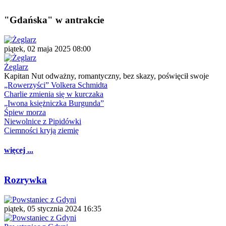
"Gdańska" w antrakcie
piątek, 02 maja 2025 08:00
Żeglarz
Kapitan Nut odważny, romantyczny, bez skazy, poświęcił swoje
„Rowerzyści” Volkera Schmidta
Charlie zmienia się w kurczaka
„Iwona księżniczka Burgunda”
Śpiew morza
Niewolnice z Pipidówki
Ciemności kryją ziemię
więcej ...
Rozrywka
piątek, 05 stycznia 2024 16:35