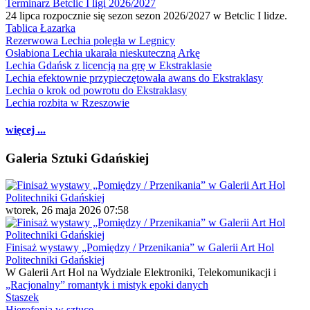
Terminarz Betclic I ligi 2026/2027
24 lipca rozpocznie się sezon sezon 2026/2027 w Betclic I lidze.
Tablica Łazarka
Rezerwowa Lechia poległa w Legnicy
Osłabiona Lechia ukarała nieskuteczną Arkę
Lechia Gdańsk z licencją na grę w Ekstraklasie
Lechia efektownie przypieczętowała awans do Ekstraklasy
Lechia o krok od powrotu do Ekstraklasy
Lechia rozbita w Rzeszowie
więcej ...
Galeria Sztuki Gdańskiej
wtorek, 26 maja 2026 07:58
Finisaż wystawy „Pomiędzy / Przenikania” w Galerii Art Hol
Politechniki Gdańskiej
W Galerii Art Hol na Wydziale Elektroniki, Telekomunikacji i
„Racjonalny” romantyk i mistyk epoki danych
Staszek
Hierofonia w sztuce