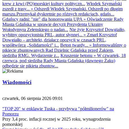
krew z krwi (PO)morskiej kultury polityczn...
Włodek Szymański
zszedł z trasy...
»
Odszedł Włodek Szymański. Odszedł po długim
marszu.Przemykał dyskretnie po różnych redakcjach, gdańs...
Gdańscy radni: "nie" dla honorowania UPA
»
Oświadczenie Rady
Miasta Gdańska w sprawie decyzji Prezydenta Ukrainy
Wołodymyra Zełenskiego o nadan...
Nie żyje Krzysztof Dowgiałło,
wybitny opozycjonista PRL, autor słynnej...
»
Zmarł Krzysztof
Dowgiałło – architekt, działacz opozycji w czasach PRL,
współtwórca „Solidarności” i...
Beton twardy...
»
Informowaliśmy o
pikiecie zbuntowanych Rad Dzielnic Gdańska przed Żakiem,
siedzibą RMG. Wydarzenie z...
Kruszenie betonu
»
W czwartek, 18
czerwca, pod siedzibą Rady Miasta Gdańska (dawnego Żaku)
odbędzie się pikieta zbuntow...
Wiadomości
czwartek, 06 sierpnia 2026 09:01
"TOP 20" w enklawie Tuska - przybywa "półmilionerów" na
Pomorzu
Przy 3,4 proc. inflacji rocznej w 2025 roku, wynagrodzenia
pomorskiej