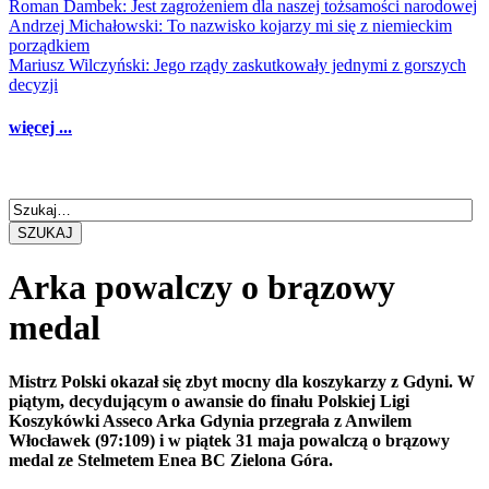
Roman Dambek: Jest zagrożeniem dla naszej tożsamości narodowej
Andrzej Michałowski: To nazwisko kojarzy mi się z niemieckim
porządkiem
Mariusz Wilczyński: Jego rządy zaskutkowały jednymi z gorszych
decyzji
więcej ...
SZUKAJ
Arka powalczy o brązowy
medal
Mistrz Polski okazał się zbyt mocny dla koszykarzy z Gdyni. W
piątym, decydującym o awansie do finału Polskiej Ligi
Koszykówki Asseco Arka Gdynia przegrała z Anwilem
Włocławek (97:109) i w piątek 31 maja powalczą o brązowy
medal ze Stelmetem Enea BC Zielona Góra.