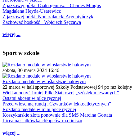
Z jazzowej półki: Dziki geniusz – Charles Mingus
Magdalena Heyda-Usarewicz
Z jazzowej półki: Nonszalancki Argentyńczyk
Zachować boskość - Wojciech Sęczawa
więcej ...
Sport w szkole
sobota, 30 marca 2024 16:46
Rozdano medale w wioślarstwie halowym
22 marca w hali sportowej Szkoły Podstawowej 94 po raz kolejny
Wielkanocny Turniej Piłki Siatkowej ,,szóstek mieszanych”
Ostatni akcent w piłce ręcznej
Przed wiosenną rundą „Czwartków lekkoatletycznych”
Rozdano medale w mini piłce ręcznej
Koszykarskie złota ponownie dla SMS Marcina Gortata
Licealna siatkówka chłopców ma finiszu
więcej ...