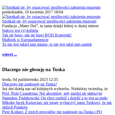
poniedziałek, 10 kwietnia 2017 18:04
Spotkali się, by oszacować możliwości założenia muzeum
Fundacja „Mater Dei”, ta sama dzięki której w dużej mierze
Sukces jest (z) kobietą
Tak się bawi, tak się bawi ROD Kopernik!
Malbork w Europarlamencie
To nie jest jakieś tam miasto, to nie jest jakiś tam zamek
więcej ...
Dlaczego nie głosuję na Tuska
środa, 04 października 2023 12:35
Dlaczego nie zagłosuję na Tuska?
Już dni dzielą nas od kolejnych wyborów. Niektórzy twierdzą, że
Prof. Piotr Czauderna: Nie akceptuję, gdy gardzi się słabszym
Stanisław Fudakowski: On chce rządzić i dzielić a to jest za mało
Mikołaj Jacek Kujawian: nie mogę wybaczyć panu Tuskowi, że tak
skłócił Polaków
Piotr Kotlarz: Z trzech powodów nie zagłosuję na Tuska i PO