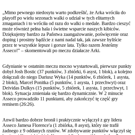
„Mimo pewnego niedosytu warto podkreślić, że Arka wróciła do
playoff po wielu sezonach walki o udział w tych elitarnych
zmaganiach i to wróciła od razu do walki o medale. Bardzo cieszyć
może również pełna hala i świetne wsparcie naszych kibiców.
Dziękujemy bardzo za Państwa zaangażowanie, poświęcenie oraz
doping i prosimy bądźcie z nami nadal tak, jak zawsze byliście
przez te wszystkie lepsze i gorsze lata. Tylko razem Jesteśmy
Asseco!” – skomentowali po meczu działacze Arki.
Gdynianie w ostatnim meczu mocno wystartowali, pierwsze punkty
dobył Josh Bostic (37 punktów, 3 zbiórki, 6 asyst, 1 blok), a kolejno
dołączali do niego Dariusz Wyka (14 punktów, 6 zbiórek, 1 asysta,
2 bloki), Marcel Ponitka (5 punktów, 1 asysta, 1 przechwyt) oraz
Deividas Dulkys (15 punktów, 5 zbiórek, 1 asysta, 1 przechwyt, 1
blok). Sytuacja zmieniała się bardzo dynamicznie. W 2 minucie
Asseco prowadziło 11 punktami, aby zakończyć tę część gry
remisem (26:26).
Anwil bardzo dobrze bronił i praktycznie wyłączył z gry lidera
Asseco Jamesa Florence'a (1 zbiórka, 8 asyst), który nie trafił
żadnego z 9 oddanych rzutów. W zdobywanie punktów włączył się