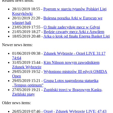
Related news items:
28/11/2019 18:55
-
Pogrom w starciu tytanów Polskiej Ligi
Koszykówki
20/11/2019 21:20
-
Bolesna porażka Arki w Eurocup we
własnej hali
23/05/2019 17:55
-
O finale zadecyduje mecz w Gdyni
21/05/2019 18:27
-
Będzie czwarty mecz Arki z Anwilem
18/05/2019 20:48
-
Arka o krok od finału Energa Basket Ligi
Newer news items:
01/06/2019 09:38
-
Zdunek Wybrzeże - Orzeł LIVE 31:17
74:64
31/05/2019 15:44
-
Kim Nilsson nowym zawodnikiem
Zdunek Wybrzeże
29/05/2019 19:52
-
Wyłoniono mistrzów III edycji OMIDA
Open
29/05/2019 15:21
-
Grupa Lotos nagrodzona statuetką
„Tempus optimum”
27/05/2019 19:21
-
Żupiński trzeci w Brązowym Kasku,
Zieliński piąty
Older news items:
26/05/2019 07:46
-
Orzeł - Zdunek Wybrzeże LIVE: 47:43