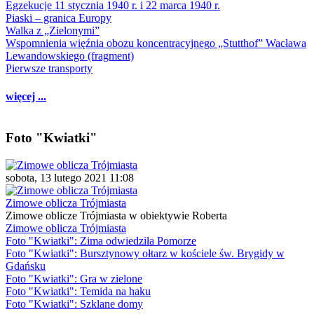
Egzekucje 11 stycznia 1940 r. i 22 marca 1940 r.
Piaski – granica Europy
Walka z „Zielonymi”
Wspomnienia więźnia obozu koncentracyjnego „Stutthof” Wacława
Lewandowskiego (fragment)
Pierwsze transporty
więcej ...
Foto "Kwiatki"
sobota, 13 lutego 2021 11:08
Zimowe oblicza Trójmiasta
Zimowe oblicze Trójmiasta w obiektywie Roberta
Zimowe oblicza Trójmiasta
Foto "Kwiatki": Zima odwiedziła Pomorze
Foto "Kwiatki": Bursztynowy ołtarz w kościele św. Brygidy w
Gdańsku
Foto "Kwiatki": Gra w zielone
Foto "Kwiatki": Temida na haku
Foto "Kwiatki": Szklane domy