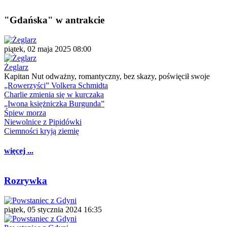
"Gdańska" w antrakcie
piątek, 02 maja 2025 08:00
Żeglarz
Kapitan Nut odważny, romantyczny, bez skazy, poświęcił swoje
„Rowerzyści” Volkera Schmidta
Charlie zmienia się w kurczaka
„Iwona księżniczka Burgunda”
Śpiew morza
Niewolnice z Pipidówki
Ciemności kryją ziemię
więcej ...
Rozrywka
piątek, 05 stycznia 2024 16:35