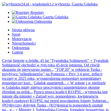
Reprinty
Gazeta Gdańska
Ogłoszenia
Strona główna
Sport
Motoryzacja
Nieruchomości
Ogłoszenia
Galerie
Czytaj historię u źródła. 45 lat "Tygodnika Solidarność"
»
Tygodnik
Solidarność obchodzi w tym roku 45-lecie istnienia. Od chwili
ukazania się pierwszego numer...
"TOP 20" w enklawie Tuska -
przybywa "półmilionerów" na Pomorzu
»
Przy 3,4 proc. inflacji
rocznej w 2025 roku, wynagrodzenia pomorskiej nomenklatury
gospodarczej kszt...
Gdańsk upamiętnił...
»
W sobotę i w niedzielę
w Gdańsku miały miejsce uroczystości upamiętniające okrutne
zbrodnie na polsk...
Prawo prawa koalicji KO/PSL - wyprawka last
minute dla minister
»
Zarząd woj. pomorskiego, kwintesencja
koalicji rządowej KO/PSL tuż przed powołaniem Jolanty Sobieran...
(PO)lityczny dobytek Tuska - (KO)lonizacja pomorskich szpitali
na... g...
»
Minister J. Sobierańska-Grenda, formalnie bezpartyjna, to