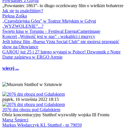
Powstaniec z Gdyni
„Powstaniec 1863”- to długo oczekiwany film o wielkim bohaterze
Jak się tu znaleźliśmy?
Piękna Zośka
„Czarodziejska Góra” w Teatrze Miejskim w Gdyni
„WYZWOLENIE”...?
Święto kina w Toruniu – Festiwal EnergaCamerimage
Koncert „Wolność jest w nas” - wokaliści i muzycy
Jeśli lubisz film „Buena Vista Social Club” nie możesz przegapić
show na Ołowiance
GAROU już 25 i 27 lutego wystąpi w Polsce! Dzwonnik z Notre
Dame zaśpiewa w ERGO Arenie
więcej ...
piątek, 16 września 2022 18:15
2076 dni obozu pod Gdańskiem
Obóz koncentracyjny Stutthof wyzwoliły wojska III Frontu
Marsz Śmierci
Markus Włodarczyk KL Stutthof - nr 79059