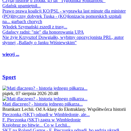
Czytaj historię u źródła. 45 lat "Tygodnika Solidarność"
Gdańsk upamiętnił...
Prawo prawa koalicji KO/PSL - wyprawka last minute dla minister
(PO)lityczny dobytek Tuska - (KO)lonizacja pomorskich szpitali
na... garbach chorych
Włodek Szymański zszedł z trasy...
Gdańscy radni: "nie" dla honorowania UPA
Nie żyje Krzysztof Dowgiałło, wybitny opozycjonista PRL, autor
słynnej „Ballady o Janku Wiśniewskim”
więcej ...
Sport
piątek, 07 sierpnia 2026 20:48
Mati dlaczego? - historia jednego piłkarza...
Bramkarz Lechii. Od A-klasy do Ekstraklasy. Współtwórca historii
Pieczonka (SKT) odpadł w Wimbledonie, ale...
F. Pieczonka (SKT) zagra w Wimbledonie
Krajobraz po bitwie... Co w Lechii...
SKT na Roland Garros - F. Pieczonka odpadł, bo sędzia ukradł...