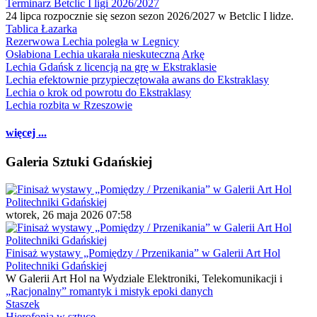
Terminarz Betclic I ligi 2026/2027
24 lipca rozpocznie się sezon sezon 2026/2027 w Betclic I lidze.
Tablica Łazarka
Rezerwowa Lechia poległa w Legnicy
Osłabiona Lechia ukarała nieskuteczną Arkę
Lechia Gdańsk z licencją na grę w Ekstraklasie
Lechia efektownie przypieczętowała awans do Ekstraklasy
Lechia o krok od powrotu do Ekstraklasy
Lechia rozbita w Rzeszowie
więcej ...
Galeria Sztuki Gdańskiej
wtorek, 26 maja 2026 07:58
Finisaż wystawy „Pomiędzy / Przenikania” w Galerii Art Hol
Politechniki Gdańskiej
W Galerii Art Hol na Wydziale Elektroniki, Telekomunikacji i
„Racjonalny” romantyk i mistyk epoki danych
Staszek
Hierofonia w sztuce