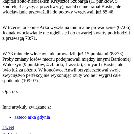
kapitan żółto-niebieskich Krzysztof Szubarga (11 punktów, 5
zbiórek, 3 asysty, 2 przechwyty), nadal celnie trafiał Bostic, ale
włocławianie przeważali i do połowy wygrywali już 55:48.
W trzeciej odsłonie Arka wyszła na minimalne prowadzenie (67:66).
Jednak włocławianie nie ugięli się i do czwartej kwarty podchodzili
z przewagą 78:71.
W 33 minucie włocławianie prowadzili już 15 punktami (88:73).
Próby zmiany losów meczu podejmowali między innymi Bartłomiej
Wołoszyn (9 punktów, 4 zbiórki, 1 asysta), Ginyard i Bostic, ale
było już za późno. W końcówce Anwil przypieczętował swoje
zwycięstwo perfekcyjnie wykonując rzuty wolne i wygrał całe
spotkanie (109:97).
Opr. raz
Inne artykuły związane z:
asseco arka gdynia
Tweet