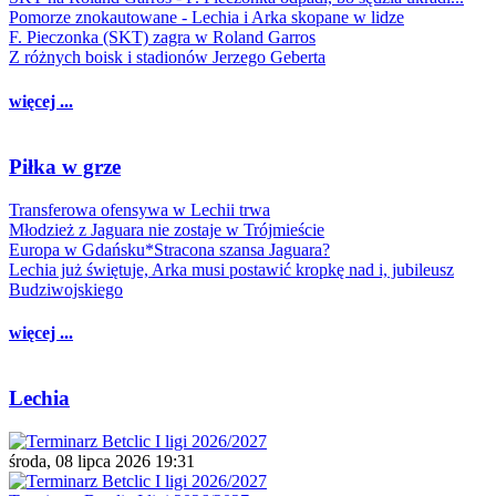
Pomorze znokautowane - Lechia i Arka skopane w lidze
F. Pieczonka (SKT) zagra w Roland Garros
Z różnych boisk i stadionów Jerzego Geberta
więcej ...
Piłka w grze
Transferowa ofensywa w Lechii trwa
Młodzież z Jaguara nie zostaje w Trójmieście
Europa w Gdańsku*Stracona szansa Jaguara?
Lechia już świętuje, Arka musi postawić kropkę nad i, jubileusz
Budziwojskiego
więcej ...
Lechia
środa, 08 lipca 2026 19:31