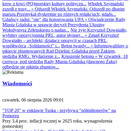
krew z krwi (PO)morskiej kultury polityczn...
Włodek Szymański
zszedł z trasy...
»
Odszedł Włodek Szymański. Odszedł po długim
marszu.Przemykał dyskretnie po różnych redakcjach, gdańs...
Gdańscy radni: "nie" dla honorowania UPA
»
Oświadczenie Rady
Miasta Gdańska w sprawie decyzji Prezydenta Ukrainy
Wołodymyra Zełenskiego o nadan...
Nie żyje Krzysztof Dowgiałło,
wybitny opozycjonista PRL, autor słynnej...
»
Zmarł Krzysztof
Dowgiałło – architekt, działacz opozycji w czasach PRL,
współtwórca „Solidarności” i...
Beton twardy...
»
Informowaliśmy o
pikiecie zbuntowanych Rad Dzielnic Gdańska przed Żakiem,
siedzibą RMG. Wydarzenie z...
Kruszenie betonu
»
W czwartek, 18
czerwca, pod siedzibą Rady Miasta Gdańska (dawnego Żaku)
odbędzie się pikieta zbuntow...
Wiadomości
czwartek, 06 sierpnia 2026 09:01
"TOP 20" w enklawie Tuska - przybywa "półmilionerów" na
Pomorzu
Przy 3,4 proc. inflacji rocznej w 2025 roku, wynagrodzenia
pomorskiej