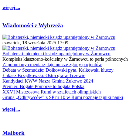
więcej ...
Wiadomości z Wybrzeża
czwartek, 18 września 2025 17:09
Bohaterski, niemiecki ksiądz upamiętniony w Żarnowcu
Kompleks klasztorno-kościelny w Żarnowcu to perła północnych
Zapomniany cmentarz, tajemnicze zgony pacjentów
Debata w Szemudzie: Dołkowski pyta, Kalkowski kluczy
Łukasz Brządkowski: Ostra gra w Tczewie
Kandydaci KWW Nasza Gmina Żukowo 2024
Premier: Bogate Pomorze to bogata Polska
XXVI Mistrzostwa Rumi w sztafetach olimpijskich
Grupa „Odkrywców” z SP nr 10 w Rumi poznaje tajniki nauki
więcej ...
Malbork