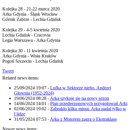
Kolejka 28 - 21-22 marca 2020
Arka Gdynia - Śląsk Wrocław
Górnik Zabrze - Lechia Gdańsk
Kolejka 29 - 4-5 kwietnia 2020
Lechia Gdańsk - Cracovia
Legia Warszawa - Arka Gdynia
Kolejka 30 - 11 kwietnia 2020
Arka Gdynia - Wisła Kraków
Pogoń Szczecin - Lechia Gdańsk
Tweet
Related news items:
25/09/2024 19:07
-
Lufka w Sektorze niebo. Andrzej
Głownia (1952-2024)
19/06/2024 08:28
-
Arka szykuje się na nowy sezon
14/06/2024 14:01
-
Plan przedeezonowych przygotowań Arki
02/06/2024 19:02
-
Zabrakło kilku minut. Arka nadal tylko w
I lidze
31/05/2024 07:53
-
Arka z Motorem zagra o Ekstraklasę
Newer news items: