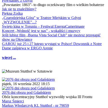
Powstaniec z Gdyni
„Powstaniec 1863”- to długo oczekiwany film o wielkim bohaterze
Jak się tu znaleźliśmy?
Piękna Zośka
„Czarodziejska Góra” w Teatrze Miejskim w Gdyni
„WYZWOLENIE”...?
Święto kina w Toruniu – Festiwal EnergaCamerimage
Koncert „Wolność jest w nas” - wokaliści i muzycy
Jeśli lubisz film „Buena Vista Social Club” nie możesz przegapić
show na Ołowiance
GAROU już 25 i 27 lutego wystąpi w Polsce! Dzwonnik z Notre
Dame zaśpiewa w ERGO Arenie
więcej ...
piątek, 16 września 2022 18:15
2076 dni obozu pod Gdańskiem
Obóz koncentracyjny Stutthof wyzwoliły wojska III Frontu
Marsz Śmierci
Markus Włodarczyk KL Stutthof - nr 79059