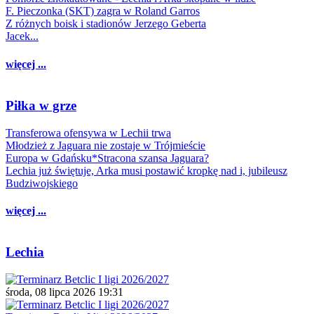
F. Pieczonka (SKT) zagra w Roland Garros
Z różnych boisk i stadionów Jerzego Geberta
Jacek...
więcej ...
Piłka w grze
Transferowa ofensywa w Lechii trwa
Młodzież z Jaguara nie zostaje w Trójmieście
Europa w Gdańsku*Stracona szansa Jaguara?
Lechia już świętuje, Arka musi postawić kropkę nad i, jubileusz
Budziwojskiego
więcej ...
Lechia
środa, 08 lipca 2026 19:31