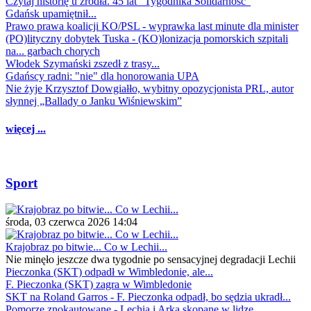
Czytaj historię u źródła. 45 lat "Tygodnika Solidarność"
Gdańsk upamiętnił...
Prawo prawa koalicji KO/PSL - wyprawka last minute dla minister
(PO)lityczny dobytek Tuska - (KO)lonizacja pomorskich szpitali
na... garbach chorych
Włodek Szymański zszedł z trasy...
Gdańscy radni: "nie" dla honorowania UPA
Nie żyje Krzysztof Dowgiałło, wybitny opozycjonista PRL, autor
słynnej „Ballady o Janku Wiśniewskim”
więcej ...
Sport
środa, 03 czerwca 2026 14:04
Krajobraz po bitwie... Co w Lechii...
Nie minęło jeszcze dwa tygodnie po sensacyjnej degradacji Lechii
Pieczonka (SKT) odpadł w Wimbledonie, ale...
F. Pieczonka (SKT) zagra w Wimbledonie
SKT na Roland Garros - F. Pieczonka odpadł, bo sędzia ukradł...
Pomorze znokautowane - Lechia i Arka skopane w lidze