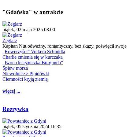
"Gdańska" w antrakcie
piątek, 02 maja 2025 08:00
Żeglarz
Kapitan Nut odważny, romantyczny, bez skazy, poświęcił swoje
„Rowerzyści” Volkera Schmidta
Charlie zmienia się w kurczaka
„Iwona księżniczka Burgunda”
Śpiew morza
Niewolnice z Pipidówki
Ciemności kryją ziemię
więcej ...
Rozrywka
piątek, 05 stycznia 2024 16:35