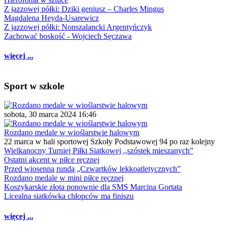
Z jazzowej półki: Dziki geniusz – Charles Mingus
Magdalena Heyda-Usarewicz
Z jazzowej półki: Nonszalancki Argentyńczyk
Zachować boskość - Wojciech Sęczawa
więcej ...
Sport w szkole
sobota, 30 marca 2024 16:46
Rozdano medale w wioślarstwie halowym
22 marca w hali sportowej Szkoły Podstawowej 94 po raz kolejny
Wielkanocny Turniej Piłki Siatkowej ,,szóstek mieszanych”
Ostatni akcent w piłce ręcznej
Przed wiosenną rundą „Czwartków lekkoatletycznych”
Rozdano medale w mini piłce ręcznej
Koszykarskie złota ponownie dla SMS Marcina Gortata
Licealna siatkówka chłopców ma finiszu
więcej ...