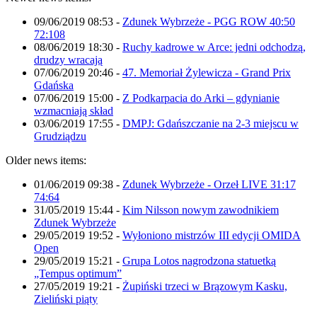
09/06/2019 08:53
-
Zdunek Wybrzeże - PGG ROW 40:50
72:108
08/06/2019 18:30
-
Ruchy kadrowe w Arce: jedni odchodzą,
drudzy wracają
07/06/2019 20:46
-
47. Memoriał Żylewicza - Grand Prix
Gdańska
07/06/2019 15:00
-
Z Podkarpacia do Arki – gdynianie
wzmacniają skład
03/06/2019 17:55
-
DMPJ: Gdańszczanie na 2-3 miejscu w
Grudziądzu
Older news items:
01/06/2019 09:38
-
Zdunek Wybrzeże - Orzeł LIVE 31:17
74:64
31/05/2019 15:44
-
Kim Nilsson nowym zawodnikiem
Zdunek Wybrzeże
29/05/2019 19:52
-
Wyłoniono mistrzów III edycji OMIDA
Open
29/05/2019 15:21
-
Grupa Lotos nagrodzona statuetką
„Tempus optimum”
27/05/2019 19:21
-
Żupiński trzeci w Brązowym Kasku,
Zieliński piąty