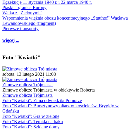
Egzekucje 11 stycznia 1940 r. i 22 marca 1940 r.
Piaski – granica Europy
Walka z „Zielonymi”
Wspomnienia więźnia obozu koncentracyjnego „Stutthof” Wacława
Lewandowskiego (fragment)
Pierwsze transporty
więcej ...
Foto "Kwiatki"
sobota, 13 lutego 2021 11:08
Zimowe oblicza Trójmiasta
Zimowe oblicze Trójmiasta w obiektywie Roberta
Zimowe oblicza Trójmiasta
Foto "Kwiatki": Zima odwiedziła Pomorze
Foto "Kwiatki": Bursztynowy ołtarz w kościele św. Brygidy w
Gdańsku
Foto "Kwiatki": Gra w zielone
Foto "Kwiatki": Temida na haku
Foto "Kwiatki": Szklane domy