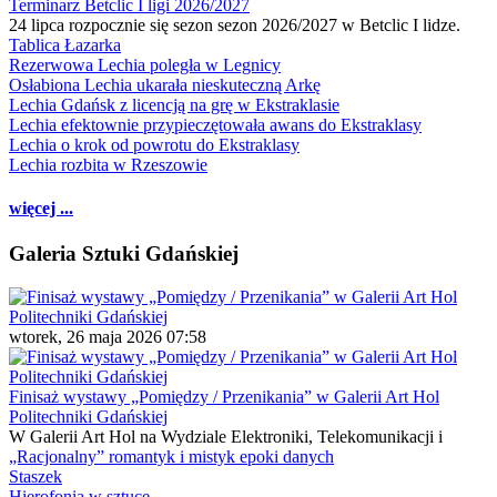
Terminarz Betclic I ligi 2026/2027
24 lipca rozpocznie się sezon sezon 2026/2027 w Betclic I lidze.
Tablica Łazarka
Rezerwowa Lechia poległa w Legnicy
Osłabiona Lechia ukarała nieskuteczną Arkę
Lechia Gdańsk z licencją na grę w Ekstraklasie
Lechia efektownie przypieczętowała awans do Ekstraklasy
Lechia o krok od powrotu do Ekstraklasy
Lechia rozbita w Rzeszowie
więcej ...
Galeria Sztuki Gdańskiej
wtorek, 26 maja 2026 07:58
Finisaż wystawy „Pomiędzy / Przenikania” w Galerii Art Hol
Politechniki Gdańskiej
W Galerii Art Hol na Wydziale Elektroniki, Telekomunikacji i
„Racjonalny” romantyk i mistyk epoki danych
Staszek
Hierofonia w sztuce