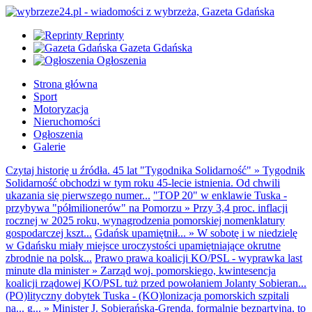
Reprinty
Gazeta Gdańska
Ogłoszenia
Strona główna
Sport
Motoryzacja
Nieruchomości
Ogłoszenia
Galerie
Czytaj historię u źródła. 45 lat "Tygodnika Solidarność"
»
Tygodnik
Solidarność obchodzi w tym roku 45-lecie istnienia. Od chwili
ukazania się pierwszego numer...
"TOP 20" w enklawie Tuska -
przybywa "półmilionerów" na Pomorzu
»
Przy 3,4 proc. inflacji
rocznej w 2025 roku, wynagrodzenia pomorskiej nomenklatury
gospodarczej kszt...
Gdańsk upamiętnił...
»
W sobotę i w niedzielę
w Gdańsku miały miejsce uroczystości upamiętniające okrutne
zbrodnie na polsk...
Prawo prawa koalicji KO/PSL - wyprawka last
minute dla minister
»
Zarząd woj. pomorskiego, kwintesencja
koalicji rządowej KO/PSL tuż przed powołaniem Jolanty Sobieran...
(PO)lityczny dobytek Tuska - (KO)lonizacja pomorskich szpitali
na... g...
»
Minister J. Sobierańska-Grenda, formalnie bezpartyjna, to