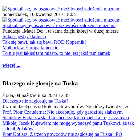
poniedziałek, 10 kwietnia 2017 18:04
Spotkali się, by oszacować możliwości założenia muzeum
Fundacja „Mater Dei”, ta sama dzięki której w dużej mierze
Sukces jest (z) kobietą
Tak się bawi, tak się bawi ROD Kopernik!
Malbork w Europarlamencie
To nie jest jakieś tam miasto, to nie jest jakiś tam zamek
więcej ...
Dlaczego nie głosuję na Tuska
środa, 04 października 2023 12:35
Dlaczego nie zagłosuję na Tuska?
Już dni dzielą nas od kolejnych wyborów. Niektórzy twierdzą, że
Prof. Piotr Czauderna: Nie akceptuję, gdy gardzi się słabszym
Stanisław Fudakowski: On chce rządzić i dzielić a to jest za mało
Mikołaj Jacek Kujawian: nie mogę wybaczyć panu Tuskowi, że tak
skłócił Polaków
Piotr Kotlarz: Z trzech powodów nie zagłosuję na Tuska i PO