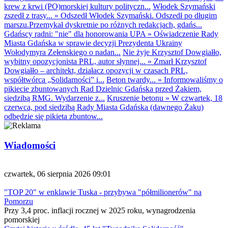
krew z krwi (PO)morskiej kultury polityczn...
Włodek Szymański
zszedł z trasy...
»
Odszedł Włodek Szymański. Odszedł po długim
marszu.Przemykał dyskretnie po różnych redakcjach, gdańs...
Gdańscy radni: "nie" dla honorowania UPA
»
Oświadczenie Rady
Miasta Gdańska w sprawie decyzji Prezydenta Ukrainy
Wołodymyra Zełenskiego o nadan...
Nie żyje Krzysztof Dowgiałło,
wybitny opozycjonista PRL, autor słynnej...
»
Zmarł Krzysztof
Dowgiałło – architekt, działacz opozycji w czasach PRL,
współtwórca „Solidarności” i...
Beton twardy...
»
Informowaliśmy o
pikiecie zbuntowanych Rad Dzielnic Gdańska przed Żakiem,
siedzibą RMG. Wydarzenie z...
Kruszenie betonu
»
W czwartek, 18
czerwca, pod siedzibą Rady Miasta Gdańska (dawnego Żaku)
odbędzie się pikieta zbuntow...
Wiadomości
czwartek, 06 sierpnia 2026 09:01
"TOP 20" w enklawie Tuska - przybywa "półmilionerów" na
Pomorzu
Przy 3,4 proc. inflacji rocznej w 2025 roku, wynagrodzenia
pomorskiej