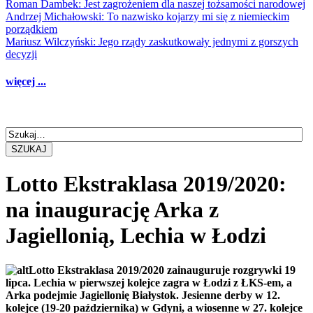
Roman Dambek: Jest zagrożeniem dla naszej tożsamości narodowej
Andrzej Michałowski: To nazwisko kojarzy mi się z niemieckim
porządkiem
Mariusz Wilczyński: Jego rządy zaskutkowały jednymi z gorszych
decyzji
więcej ...
SZUKAJ
Lotto Ekstraklasa 2019/2020:
na inaugurację Arka z
Jagiellonią, Lechia w Łodzi
Lotto Ekstraklasa 2019/2020 zainauguruje rozgrywki 19
lipca. Lechia w pierwszej kolejce zagra w Łodzi z ŁKS-em, a
Arka podejmie Jagiellonię Białystok. Jesienne derby w 12.
kolejce (19-20 października) w Gdyni, a wiosenne w 27. kolejce