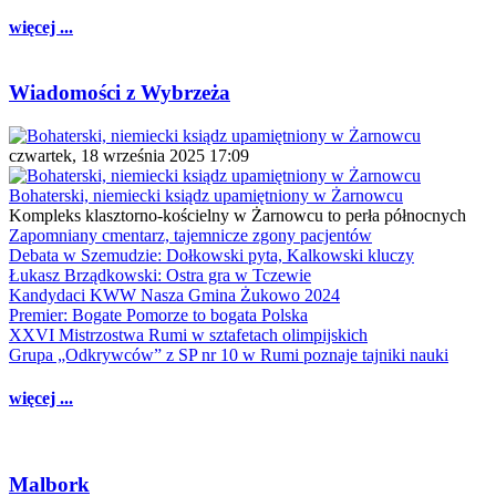
więcej ...
Wiadomości z Wybrzeża
czwartek, 18 września 2025 17:09
Bohaterski, niemiecki ksiądz upamiętniony w Żarnowcu
Kompleks klasztorno-kościelny w Żarnowcu to perła północnych
Zapomniany cmentarz, tajemnicze zgony pacjentów
Debata w Szemudzie: Dołkowski pyta, Kalkowski kluczy
Łukasz Brządkowski: Ostra gra w Tczewie
Kandydaci KWW Nasza Gmina Żukowo 2024
Premier: Bogate Pomorze to bogata Polska
XXVI Mistrzostwa Rumi w sztafetach olimpijskich
Grupa „Odkrywców” z SP nr 10 w Rumi poznaje tajniki nauki
więcej ...
Malbork