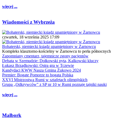
więcej ...
Wiadomości z Wybrzeża
czwartek, 18 września 2025 17:09
Bohaterski, niemiecki ksiądz upamiętniony w Żarnowcu
Kompleks klasztorno-kościelny w Żarnowcu to perła północnych
Zapomniany cmentarz, tajemnicze zgony pacjentów
Debata w Szemudzie: Dołkowski pyta, Kalkowski kluczy
Łukasz Brządkowski: Ostra gra w Tczewie
Kandydaci KWW Nasza Gmina Żukowo 2024
Premier: Bogate Pomorze to bogata Polska
XXVI Mistrzostwa Rumi w sztafetach olimpijskich
Grupa „Odkrywców” z SP nr 10 w Rumi poznaje tajniki nauki
więcej ...
Malbork