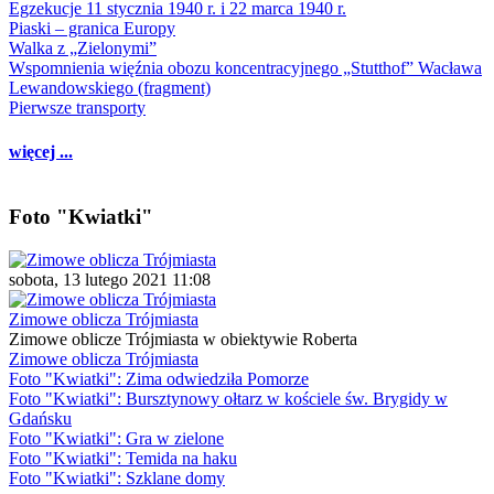
Egzekucje 11 stycznia 1940 r. i 22 marca 1940 r.
Piaski – granica Europy
Walka z „Zielonymi”
Wspomnienia więźnia obozu koncentracyjnego „Stutthof” Wacława
Lewandowskiego (fragment)
Pierwsze transporty
więcej ...
Foto "Kwiatki"
sobota, 13 lutego 2021 11:08
Zimowe oblicza Trójmiasta
Zimowe oblicze Trójmiasta w obiektywie Roberta
Zimowe oblicza Trójmiasta
Foto "Kwiatki": Zima odwiedziła Pomorze
Foto "Kwiatki": Bursztynowy ołtarz w kościele św. Brygidy w
Gdańsku
Foto "Kwiatki": Gra w zielone
Foto "Kwiatki": Temida na haku
Foto "Kwiatki": Szklane domy