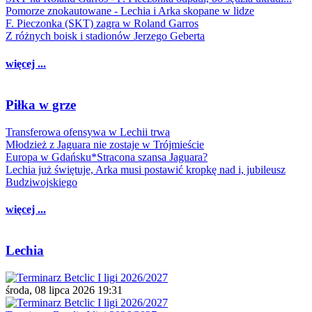
Pomorze znokautowane - Lechia i Arka skopane w lidze
F. Pieczonka (SKT) zagra w Roland Garros
Z różnych boisk i stadionów Jerzego Geberta
więcej ...
Piłka w grze
Transferowa ofensywa w Lechii trwa
Młodzież z Jaguara nie zostaje w Trójmieście
Europa w Gdańsku*Stracona szansa Jaguara?
Lechia już świętuje, Arka musi postawić kropkę nad i, jubileusz
Budziwojskiego
więcej ...
Lechia
środa, 08 lipca 2026 19:31