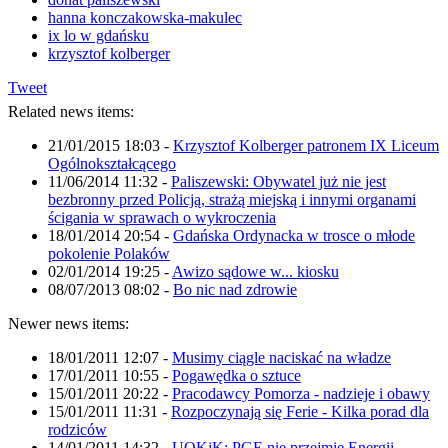
hanna konczakowska-makulec
ix lo w gdańsku
krzysztof kolberger
Tweet
Related news items:
21/01/2015 18:03
-
Krzysztof Kolberger patronem IX Liceum
Ogólnokształcącego
11/06/2014 11:32
-
Paliszewski: Obywatel już nie jest
bezbronny przed Policją, strażą miejską i innymi organami
ścigania w sprawach o wykroczenia
18/01/2014 20:54
-
Gdańska Ordynacka w trosce o młode
pokolenie Polaków
02/01/2014 19:25
-
Awizo sądowe w... kiosku
08/07/2013 08:02
-
Bo nic nad zdrowie
Newer news items:
18/01/2011 12:07
-
Musimy ciągle naciskać na władze
17/01/2011 10:55
-
Pogawędka o sztuce
15/01/2011 20:22
-
Pracodawcy Pomorza - nadzieje i obawy
15/01/2011 11:31
-
Rozpoczynają się Ferie - Kilka porad dla
rodziców
14/01/2011 14:32
-
UOKiK: PGE nie przejmie Energii