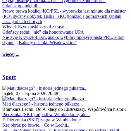
Czytaj historię u źródła. 45 lat "Tygodnika Solidarność"
Gdańsk upamiętnił...
Prawo prawa koalicji KO/PSL - wyprawka last minute dla minister
(PO)lityczny dobytek Tuska - (KO)lonizacja pomorskich szpitali
na... garbach chorych
Włodek Szymański zszedł z trasy...
Gdańscy radni: "nie" dla honorowania UPA
Nie żyje Krzysztof Dowgiałło, wybitny opozycjonista PRL, autor
słynnej „Ballady o Janku Wiśniewskim”
więcej ...
Sport
piątek, 07 sierpnia 2026 20:48
Mati dlaczego? - historia jednego piłkarza...
Bramkarz Lechii. Od A-klasy do Ekstraklasy. Współtwórca historii
Pieczonka (SKT) odpadł w Wimbledonie, ale...
F. Pieczonka (SKT) zagra w Wimbledonie
Krajobraz po bitwie... Co w Lechii...
SKT na Roland Garros - F. Pieczonka odpadł, bo sędzia ukradł...