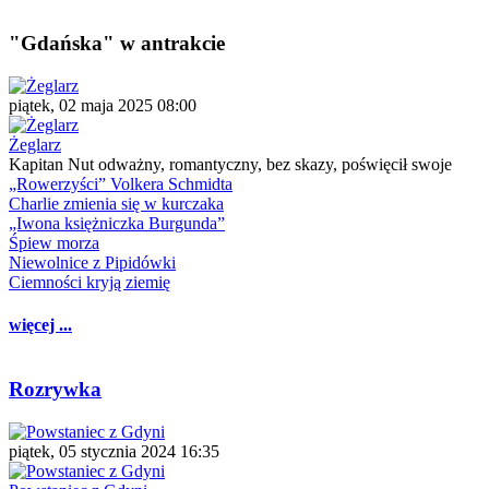
"Gdańska" w antrakcie
piątek, 02 maja 2025 08:00
Żeglarz
Kapitan Nut odważny, romantyczny, bez skazy, poświęcił swoje
„Rowerzyści” Volkera Schmidta
Charlie zmienia się w kurczaka
„Iwona księżniczka Burgunda”
Śpiew morza
Niewolnice z Pipidówki
Ciemności kryją ziemię
więcej ...
Rozrywka
piątek, 05 stycznia 2024 16:35