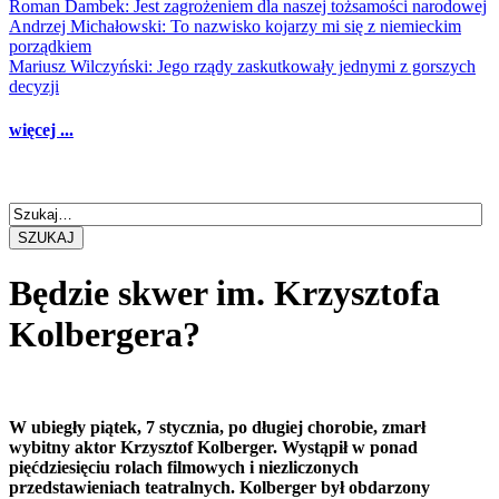
Roman Dambek: Jest zagrożeniem dla naszej tożsamości narodowej
Andrzej Michałowski: To nazwisko kojarzy mi się z niemieckim
porządkiem
Mariusz Wilczyński: Jego rządy zaskutkowały jednymi z gorszych
decyzji
więcej ...
SZUKAJ
Będzie skwer im. Krzysztofa
Kolbergera?
W ubiegły piątek, 7 stycznia, po długiej chorobie, zmarł
wybitny aktor Krzysztof Kolberger. Wystąpił w ponad
pięćdziesięciu rolach filmowych i niezliczonych
przedstawieniach teatralnych. Kolberger był obdarzony