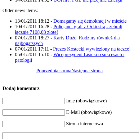
Older news items:
13/01/2011 18:12
-
Domagamy się demokracji w mieście
10/01/2011 16:28
-
Policjanci grali z Orkiestrą - zebrali
łącznie 7108,03 złote!
07/01/2011 18:27
-
Karty Dużej Rodziny również dla
najbogatszych
07/01/2011 17:11
-
Prezes Kostecki wywieziony na taczce!
05/01/2011 15:10
-
Wiceprezydent Lisicki o sukcesach i
patologii
Poprzednia strona
Następna strona
Dodaj komentarz
Imię (obowiązkowe)
E-Mail (obowiązkowe)
Strona internetowa