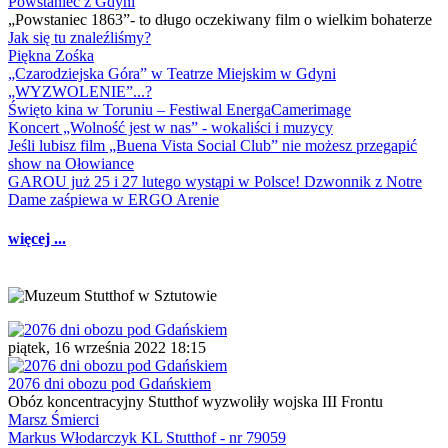
Powstaniec z Gdyni
„Powstaniec 1863”- to długo oczekiwany film o wielkim bohaterze
Jak się tu znaleźliśmy?
Piękna Zośka
„Czarodziejska Góra” w Teatrze Miejskim w Gdyni
„WYZWOLENIE”...?
Święto kina w Toruniu – Festiwal EnergaCamerimage
Koncert „Wolność jest w nas” - wokaliści i muzycy
Jeśli lubisz film „Buena Vista Social Club” nie możesz przegapić
show na Ołowiance
GAROU już 25 i 27 lutego wystąpi w Polsce! Dzwonnik z Notre
Dame zaśpiewa w ERGO Arenie
więcej ...
piątek, 16 września 2022 18:15
2076 dni obozu pod Gdańskiem
Obóz koncentracyjny Stutthof wyzwoliły wojska III Frontu
Marsz Śmierci
Markus Włodarczyk KL Stutthof - nr 79059