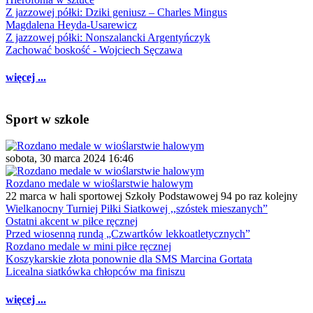
Z jazzowej półki: Dziki geniusz – Charles Mingus
Magdalena Heyda-Usarewicz
Z jazzowej półki: Nonszalancki Argentyńczyk
Zachować boskość - Wojciech Sęczawa
więcej ...
Sport w szkole
sobota, 30 marca 2024 16:46
Rozdano medale w wioślarstwie halowym
22 marca w hali sportowej Szkoły Podstawowej 94 po raz kolejny
Wielkanocny Turniej Piłki Siatkowej ,,szóstek mieszanych”
Ostatni akcent w piłce ręcznej
Przed wiosenną rundą „Czwartków lekkoatletycznych”
Rozdano medale w mini piłce ręcznej
Koszykarskie złota ponownie dla SMS Marcina Gortata
Licealna siatkówka chłopców ma finiszu
więcej ...