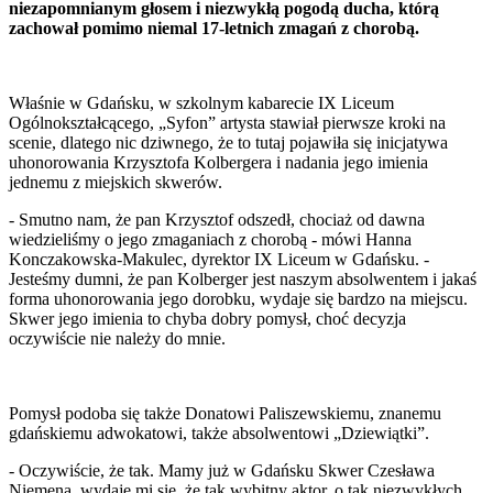
niezapomnianym głosem i niezwykłą pogodą ducha, którą
zachował pomimo niemal 17-letnich zmagań z chorobą.
Właśnie w Gdańsku, w szkolnym kabarecie IX Liceum
Ogólnokształcącego, „Syfon” artysta stawiał pierwsze kroki na
scenie, dlatego nic dziwnego, że to tutaj pojawiła się inicjatywa
uhonorowania Krzysztofa Kolbergera i nadania jego imienia
jednemu z miejskich skwerów.
- Smutno nam, że pan Krzysztof odszedł, chociaż od dawna
wiedzieliśmy o jego zmaganiach z chorobą - mówi Hanna
Konczakowska-Makulec, dyrektor IX Liceum w Gdańsku. -
Jesteśmy dumni, że pan Kolberger jest naszym absolwentem i jakaś
forma uhonorowania jego dorobku, wydaje się bardzo na miejscu.
Skwer jego imienia to chyba dobry pomysł, choć decyzja
oczywiście nie należy do mnie.
Pomysł podoba się także Donatowi Paliszewskiemu, znanemu
gdańskiemu adwokatowi, także absolwentowi „Dziewiątki”.
- Oczywiście, że tak. Mamy już w Gdańsku Skwer Czesława
Niemena, wydaje mi się, że tak wybitny aktor, o tak niezwykłych