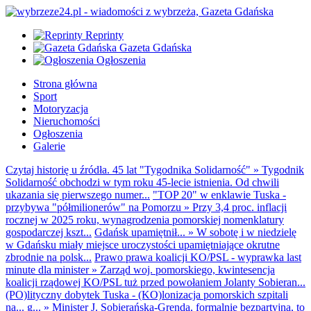
Reprinty
Gazeta Gdańska
Ogłoszenia
Strona główna
Sport
Motoryzacja
Nieruchomości
Ogłoszenia
Galerie
Czytaj historię u źródła. 45 lat "Tygodnika Solidarność"
»
Tygodnik
Solidarność obchodzi w tym roku 45-lecie istnienia. Od chwili
ukazania się pierwszego numer...
"TOP 20" w enklawie Tuska -
przybywa "półmilionerów" na Pomorzu
»
Przy 3,4 proc. inflacji
rocznej w 2025 roku, wynagrodzenia pomorskiej nomenklatury
gospodarczej kszt...
Gdańsk upamiętnił...
»
W sobotę i w niedzielę
w Gdańsku miały miejsce uroczystości upamiętniające okrutne
zbrodnie na polsk...
Prawo prawa koalicji KO/PSL - wyprawka last
minute dla minister
»
Zarząd woj. pomorskiego, kwintesencja
koalicji rządowej KO/PSL tuż przed powołaniem Jolanty Sobieran...
(PO)lityczny dobytek Tuska - (KO)lonizacja pomorskich szpitali
na... g...
»
Minister J. Sobierańska-Grenda, formalnie bezpartyjna, to