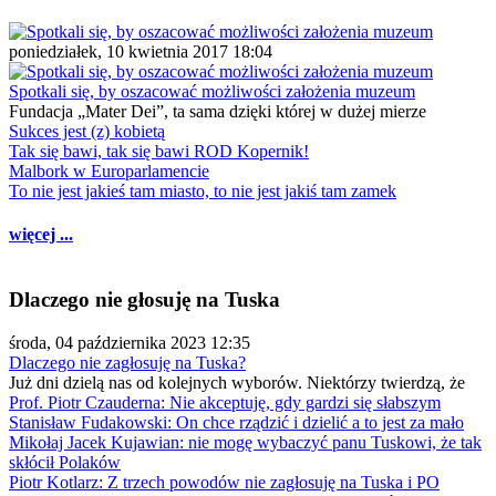
poniedziałek, 10 kwietnia 2017 18:04
Spotkali się, by oszacować możliwości założenia muzeum
Fundacja „Mater Dei”, ta sama dzięki której w dużej mierze
Sukces jest (z) kobietą
Tak się bawi, tak się bawi ROD Kopernik!
Malbork w Europarlamencie
To nie jest jakieś tam miasto, to nie jest jakiś tam zamek
więcej ...
Dlaczego nie głosuję na Tuska
środa, 04 października 2023 12:35
Dlaczego nie zagłosuję na Tuska?
Już dni dzielą nas od kolejnych wyborów. Niektórzy twierdzą, że
Prof. Piotr Czauderna: Nie akceptuję, gdy gardzi się słabszym
Stanisław Fudakowski: On chce rządzić i dzielić a to jest za mało
Mikołaj Jacek Kujawian: nie mogę wybaczyć panu Tuskowi, że tak
skłócił Polaków
Piotr Kotlarz: Z trzech powodów nie zagłosuję na Tuska i PO