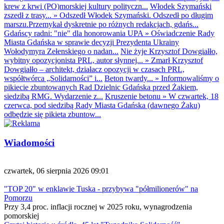
krew z krwi (PO)morskiej kultury polityczn...
Włodek Szymański
zszedł z trasy...
»
Odszedł Włodek Szymański. Odszedł po długim
marszu.Przemykał dyskretnie po różnych redakcjach, gdańs...
Gdańscy radni: "nie" dla honorowania UPA
»
Oświadczenie Rady
Miasta Gdańska w sprawie decyzji Prezydenta Ukrainy
Wołodymyra Zełenskiego o nadan...
Nie żyje Krzysztof Dowgiałło,
wybitny opozycjonista PRL, autor słynnej...
»
Zmarł Krzysztof
Dowgiałło – architekt, działacz opozycji w czasach PRL,
współtwórca „Solidarności” i...
Beton twardy...
»
Informowaliśmy o
pikiecie zbuntowanych Rad Dzielnic Gdańska przed Żakiem,
siedzibą RMG. Wydarzenie z...
Kruszenie betonu
»
W czwartek, 18
czerwca, pod siedzibą Rady Miasta Gdańska (dawnego Żaku)
odbędzie się pikieta zbuntow...
Wiadomości
czwartek, 06 sierpnia 2026 09:01
"TOP 20" w enklawie Tuska - przybywa "półmilionerów" na
Pomorzu
Przy 3,4 proc. inflacji rocznej w 2025 roku, wynagrodzenia
pomorskiej