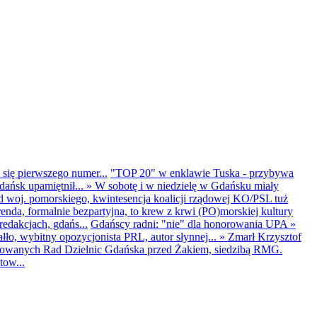
 się pierwszego numer...
"TOP 20" w enklawie Tuska - przybywa
dańsk upamiętnił...
»
W sobotę i w niedzielę w Gdańsku miały
d woj. pomorskiego, kwintesencja koalicji rządowej KO/PSL tuż
renda, formalnie bezpartyjna, to krew z krwi (PO)morskiej kultury
edakcjach, gdańs...
Gdańscy radni: "nie" dla honorowania UPA
»
ło, wybitny opozycjonista PRL, autor słynnej...
»
Zmarł Krzysztof
ntowanych Rad Dzielnic Gdańska przed Żakiem, siedzibą RMG.
tow...