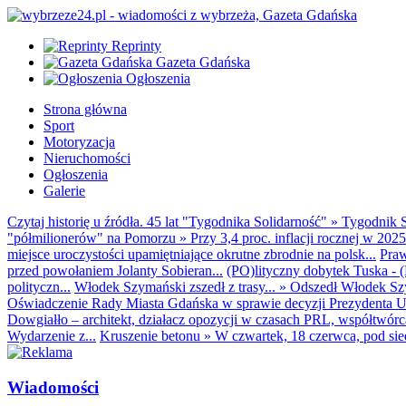
Reprinty
Gazeta Gdańska
Ogłoszenia
Strona główna
Sport
Motoryzacja
Nieruchomości
Ogłoszenia
Galerie
Czytaj historię u źródła. 45 lat "Tygodnika Solidarność"
»
Tygodnik S
"półmilionerów" na Pomorzu
»
Przy 3,4 proc. inflacji rocznej w 20
miejsce uroczystości upamiętniające okrutne zbrodnie na polsk...
Praw
przed powołaniem Jolanty Sobieran...
(PO)lityczny dobytek Tuska - (K
polityczn...
Włodek Szymański zszedł z trasy...
»
Odszedł Włodek Szy
Oświadczenie Rady Miasta Gdańska w sprawie decyzji Prezydenta U
Dowgiałło – architekt, działacz opozycji w czasach PRL, współtwórca 
Wydarzenie z...
Kruszenie betonu
»
W czwartek, 18 czerwca, pod sie
Wiadomości