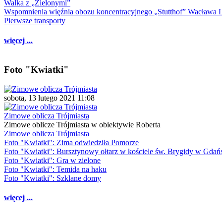
Walka z „Zielonymi”
Wspomnienia więźnia obozu koncentracyjnego „Stutthof” Wacława 
Pierwsze transporty
więcej ...
Foto "Kwiatki"
sobota, 13 lutego 2021 11:08
Zimowe oblicza Trójmiasta
Zimowe oblicze Trójmiasta w obiektywie Roberta
Zimowe oblicza Trójmiasta
Foto "Kwiatki": Zima odwiedziła Pomorze
Foto "Kwiatki": Bursztynowy ołtarz w kościele św. Brygidy w Gdań
Foto "Kwiatki": Gra w zielone
Foto "Kwiatki": Temida na haku
Foto "Kwiatki": Szklane domy
więcej ...