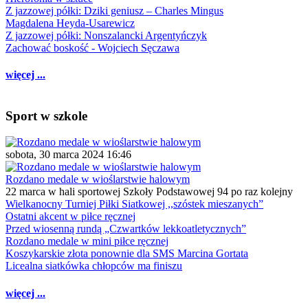
Z jazzowej półki: Dziki geniusz – Charles Mingus
Magdalena Heyda-Usarewicz
Z jazzowej półki: Nonszalancki Argentyńczyk
Zachować boskość - Wojciech Sęczawa
więcej ...
Sport w szkole
sobota, 30 marca 2024 16:46
Rozdano medale w wioślarstwie halowym
22 marca w hali sportowej Szkoły Podstawowej 94 po raz kolejny
Wielkanocny Turniej Piłki Siatkowej ,,szóstek mieszanych”
Ostatni akcent w piłce ręcznej
Przed wiosenną rundą „Czwartków lekkoatletycznych”
Rozdano medale w mini piłce ręcznej
Koszykarskie złota ponownie dla SMS Marcina Gortata
Licealna siatkówka chłopców ma finiszu
więcej ...