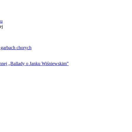
zu
ej
. garbach chorych
ynnej „Ballady o Janku Wiśniewskim”