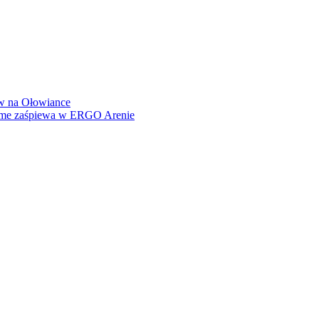
how na Ołowiance
Dame zaśpiewa w ERGO Arenie