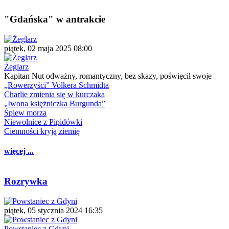
"Gdańska" w antrakcie
piątek, 02 maja 2025 08:00
Żeglarz
Kapitan Nut odważny, romantyczny, bez skazy, poświęcił swoje
„Rowerzyści” Volkera Schmidta
Charlie zmienia się w kurczaka
„Iwona księżniczka Burgunda”
Śpiew morza
Niewolnice z Pipidówki
Ciemności kryją ziemię
więcej ...
Rozrywka
piątek, 05 stycznia 2024 16:35
Powstaniec z Gdyni