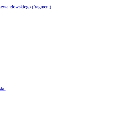
Lewandowskiego (fragment)
sku