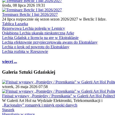
środa, 08 lipca 2026 19:31
Terminarz Betclic I ligi 2026/2027
24 lipca rozpocznie się sezon sezon 2026/2027 w Betclic I lidze.
Tablica Łazarka
Rezerwowa Lechia poległa w Legnicy
Osłabiona Lechia ukarała nieskuteczną Arkę
Lechia Gdańsk z licencją na grę w Ekstraklasie
Lechia efektownie przypieczętowała awans do Ekstraklasy
Lechia o krok od powrotu do Ekstraklasy
Lechia rozbita w Rzeszowie
więcej ...
Galeria Sztuki Gdańskiej
wtorek, 26 maja 2026 07:58
Finisaż wystawy „Pomiędzy / Przenikania” w Galerii Art Hol Politec
W Galerii Art Hol na Wydziale Elektroniki, Telekomunikacji i
„Racjonalny” romantyk i mistyk epoki danych
Staszek
Hierofonia w sztuce