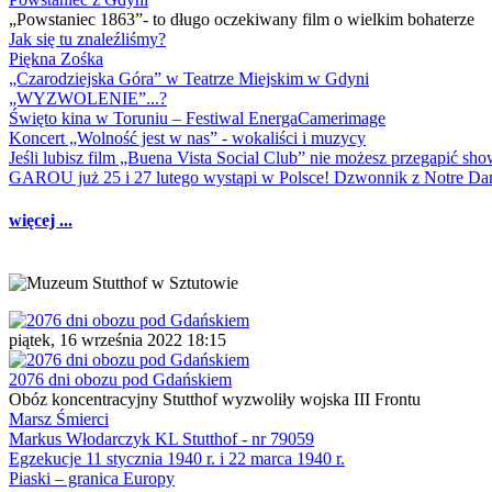
„Powstaniec 1863”- to długo oczekiwany film o wielkim bohaterze
Jak się tu znaleźliśmy?
Piękna Zośka
„Czarodziejska Góra” w Teatrze Miejskim w Gdyni
„WYZWOLENIE”...?
Święto kina w Toruniu – Festiwal EnergaCamerimage
Koncert „Wolność jest w nas” - wokaliści i muzycy
Jeśli lubisz film „Buena Vista Social Club” nie możesz przegapić s
GAROU już 25 i 27 lutego wystąpi w Polsce! Dzwonnik z Notre 
więcej ...
piątek, 16 września 2022 18:15
2076 dni obozu pod Gdańskiem
Obóz koncentracyjny Stutthof wyzwoliły wojska III Frontu
Marsz Śmierci
Markus Włodarczyk KL Stutthof - nr 79059
Egzekucje 11 stycznia 1940 r. i 22 marca 1940 r.
Piaski – granica Europy