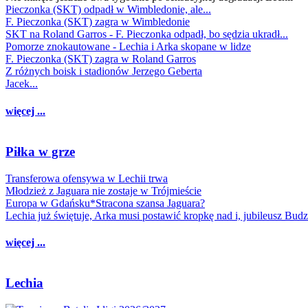
Pieczonka (SKT) odpadł w Wimbledonie, ale...
F. Pieczonka (SKT) zagra w Wimbledonie
SKT na Roland Garros - F. Pieczonka odpadł, bo sędzia ukradł...
Pomorze znokautowane - Lechia i Arka skopane w lidze
F. Pieczonka (SKT) zagra w Roland Garros
Z różnych boisk i stadionów Jerzego Geberta
Jacek...
więcej ...
Piłka w grze
Transferowa ofensywa w Lechii trwa
Młodzież z Jaguara nie zostaje w Trójmieście
Europa w Gdańsku*Stracona szansa Jaguara?
Lechia już świętuje, Arka musi postawić kropkę nad i, jubileusz Bud
więcej ...
Lechia