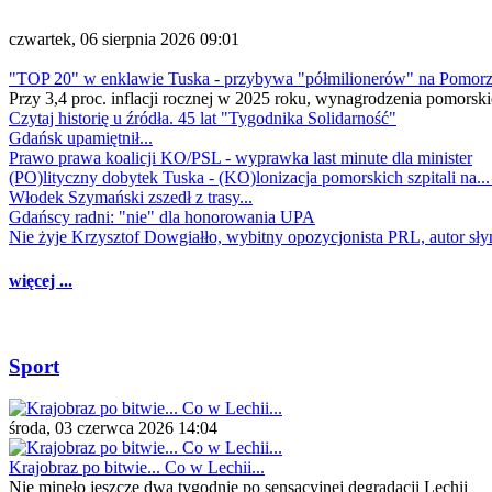
czwartek, 06 sierpnia 2026 09:01
"TOP 20" w enklawie Tuska - przybywa "półmilionerów" na Pomor
Przy 3,4 proc. inflacji rocznej w 2025 roku, wynagrodzenia pomorski
Czytaj historię u źródła. 45 lat "Tygodnika Solidarność"
Gdańsk upamiętnił...
Prawo prawa koalicji KO/PSL - wyprawka last minute dla minister
(PO)lityczny dobytek Tuska - (KO)lonizacja pomorskich szpitali na..
Włodek Szymański zszedł z trasy...
Gdańscy radni: "nie" dla honorowania UPA
Nie żyje Krzysztof Dowgiałło, wybitny opozycjonista PRL, autor sł
więcej ...
Sport
środa, 03 czerwca 2026 14:04
Krajobraz po bitwie... Co w Lechii...
Nie minęło jeszcze dwa tygodnie po sensacyjnej degradacji Lechii