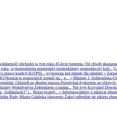
olidarność obchodzi w tym roku 45-lecie istnienia. Od chwili ukazania
25 roku, wynagrodzenia pomorskiej nomenklatury gospodarczej kszt...
G
o prawa koalicji KO/PSL - wyprawka last minute dla minister
»
Zarzą
O)lonizacja pomorskich szpitali na... g...
»
Minister J. Sobierańska-G
mański. Odszedł po długim marszu.Przemykał dyskretnie po różnych r
krainy Wołodymyra Zełenskiego o nadan...
Nie żyje Krzysztof Dowgiał
„Solidarności” i...
Beton twardy...
»
Informowaliśmy o pikiecie zbu
dzibą Rady Miasta Gdańska (dawnego Żaku) odbędzie się pikieta zbun