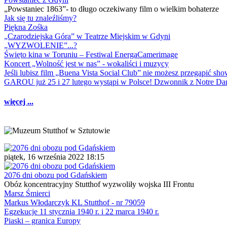
„Powstaniec 1863”- to długo oczekiwany film o wielkim bohaterze
Jak się tu znaleźliśmy?
Piękna Zośka
„Czarodziejska Góra” w Teatrze Miejskim w Gdyni
„WYZWOLENIE”...?
Święto kina w Toruniu – Festiwal EnergaCamerimage
Koncert „Wolność jest w nas” - wokaliści i muzycy
Jeśli lubisz film „Buena Vista Social Club” nie możesz przegapić s
GAROU już 25 i 27 lutego wystąpi w Polsce! Dzwonnik z Notre 
więcej ...
piątek, 16 września 2022 18:15
2076 dni obozu pod Gdańskiem
Obóz koncentracyjny Stutthof wyzwoliły wojska III Frontu
Marsz Śmierci
Markus Włodarczyk KL Stutthof - nr 79059
Egzekucje 11 stycznia 1940 r. i 22 marca 1940 r.
Piaski – granica Europy