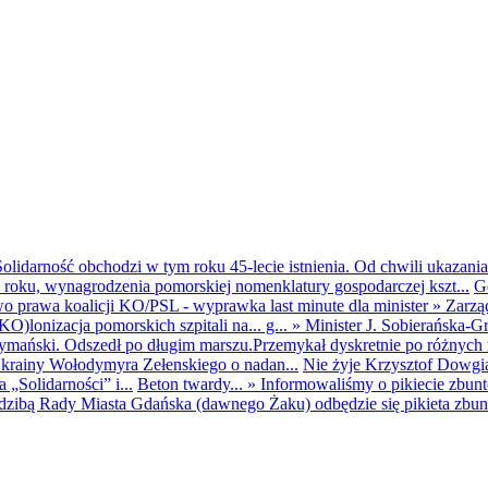
olidarność obchodzi w tym roku 45-lecie istnienia. Od chwili ukazania
25 roku, wynagrodzenia pomorskiej nomenklatury gospodarczej kszt...
G
o prawa koalicji KO/PSL - wyprawka last minute dla minister
»
Zarzą
O)lonizacja pomorskich szpitali na... g...
»
Minister J. Sobierańska-G
mański. Odszedł po długim marszu.Przemykał dyskretnie po różnych r
krainy Wołodymyra Zełenskiego o nadan...
Nie żyje Krzysztof Dowgiał
„Solidarności” i...
Beton twardy...
»
Informowaliśmy o pikiecie zbu
dzibą Rady Miasta Gdańska (dawnego Żaku) odbędzie się pikieta zbun