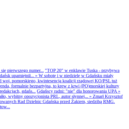
 się pierwszego numer...
"TOP 20" w enklawie Tuska - przybywa
dańsk upamiętnił...
»
W sobotę i w niedzielę w Gdańsku miały
d woj. pomorskiego, kwintesencja koalicji rządowej KO/PSL tuż
renda, formalnie bezpartyjna, to krew z krwi (PO)morskiej kultury
edakcjach, gdańs...
Gdańscy radni: "nie" dla honorowania UPA
»
ło, wybitny opozycjonista PRL, autor słynnej...
»
Zmarł Krzysztof
ntowanych Rad Dzielnic Gdańska przed Żakiem, siedzibą RMG.
tow...