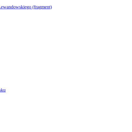
Lewandowskiego (fragment)
sku