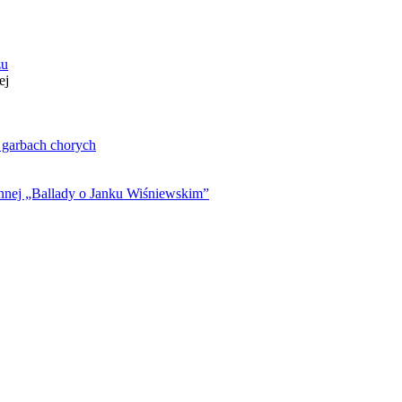
zu
ej
. garbach chorych
ynnej „Ballady o Janku Wiśniewskim”