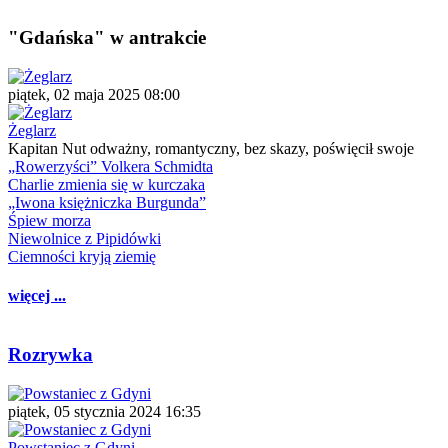
"Gdańska" w antrakcie
piątek, 02 maja 2025 08:00
Żeglarz
Kapitan Nut odważny, romantyczny, bez skazy, poświęcił swoje
„Rowerzyści” Volkera Schmidta
Charlie zmienia się w kurczaka
„Iwona księżniczka Burgunda”
Śpiew morza
Niewolnice z Pipidówki
Ciemności kryją ziemię
więcej ...
Rozrywka
piątek, 05 stycznia 2024 16:35
Powstaniec z Gdyni