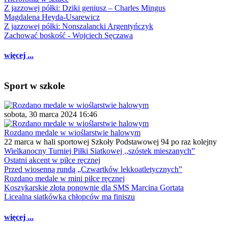
Z jazzowej półki: Dziki geniusz – Charles Mingus
Magdalena Heyda-Usarewicz
Z jazzowej półki: Nonszalancki Argentyńczyk
Zachować boskość - Wojciech Sęczawa
więcej ...
Sport w szkole
sobota, 30 marca 2024 16:46
Rozdano medale w wioślarstwie halowym
22 marca w hali sportowej Szkoły Podstawowej 94 po raz kolejny
Wielkanocny Turniej Piłki Siatkowej ,,szóstek mieszanych”
Ostatni akcent w piłce ręcznej
Przed wiosenną rundą „Czwartków lekkoatletycznych”
Rozdano medale w mini piłce ręcznej
Koszykarskie złota ponownie dla SMS Marcina Gortata
Licealna siatkówka chłopców ma finiszu
więcej ...