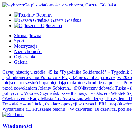
Reprinty
Gazeta Gdańska
Ogłoszenia
Strona główna
Sport
Motoryzacja
Nieruchomości
Ogłoszenia
Galerie
Czytaj historię u źródła. 45 lat "Tygodnika Solidarność"
»
Tygodnik S
"półmilionerów" na Pomorzu
»
Przy 3,4 proc. inflacji rocznej w 20
miejsce uroczystości upamiętniające okrutne zbrodnie na polsk...
Praw
przed powołaniem Jolanty Sobieran...
(PO)lityczny dobytek Tuska - (K
polityczn...
Włodek Szymański zszedł z trasy...
»
Odszedł Włodek Szy
Oświadczenie Rady Miasta Gdańska w sprawie decyzji Prezydenta U
Dowgiałło – architekt, działacz opozycji w czasach PRL, współtwórca 
Wydarzenie z...
Kruszenie betonu
»
W czwartek, 18 czerwca, pod sie
Wiadomości