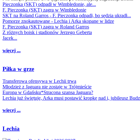
Pieczonka (SKT) odpadł w Wimbledonie, ale...
F. Pieczonka (SKT) zagra w Wimbledonie
SKT na Roland Garros - F. Pieczonka odpadł, bo sędzia ukradł...
Pomorze znokautowane - Lechia i Arka skopane w lidze
F. Pieczonka (SKT) zagra w Roland Garros
Z różnych boisk i stadionów Jerzego Geberta
Jacek...
więcej ...
Piłka w grze
Transferowa ofensywa w Lechii trwa
Młodzież z Jaguara nie zostaje w Trójmieście
Europa w Gdańsku*Stracona szansa Jaguara?
Lechia już świętuje, Arka musi postawić kropkę nad i, jubileusz Bud
więcej ...
Lechia