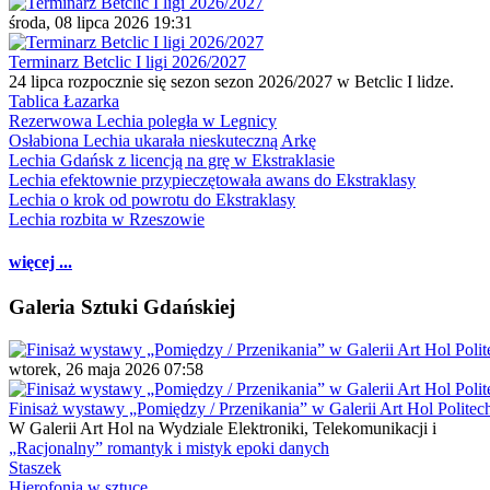
środa, 08 lipca 2026 19:31
Terminarz Betclic I ligi 2026/2027
24 lipca rozpocznie się sezon sezon 2026/2027 w Betclic I lidze.
Tablica Łazarka
Rezerwowa Lechia poległa w Legnicy
Osłabiona Lechia ukarała nieskuteczną Arkę
Lechia Gdańsk z licencją na grę w Ekstraklasie
Lechia efektownie przypieczętowała awans do Ekstraklasy
Lechia o krok od powrotu do Ekstraklasy
Lechia rozbita w Rzeszowie
więcej ...
Galeria Sztuki Gdańskiej
wtorek, 26 maja 2026 07:58
Finisaż wystawy „Pomiędzy / Przenikania” w Galerii Art Hol Politec
W Galerii Art Hol na Wydziale Elektroniki, Telekomunikacji i
„Racjonalny” romantyk i mistyk epoki danych
Staszek
Hierofonia w sztuce