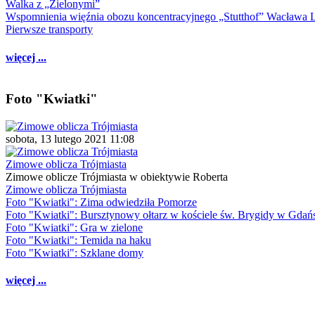
Walka z „Zielonymi”
Wspomnienia więźnia obozu koncentracyjnego „Stutthof” Wacława 
Pierwsze transporty
więcej ...
Foto "Kwiatki"
sobota, 13 lutego 2021 11:08
Zimowe oblicza Trójmiasta
Zimowe oblicze Trójmiasta w obiektywie Roberta
Zimowe oblicza Trójmiasta
Foto "Kwiatki": Zima odwiedziła Pomorze
Foto "Kwiatki": Bursztynowy ołtarz w kościele św. Brygidy w Gdań
Foto "Kwiatki": Gra w zielone
Foto "Kwiatki": Temida na haku
Foto "Kwiatki": Szklane domy
więcej ...