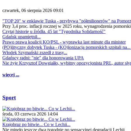
czwartek, 06 sierpnia 2026 09:01
"TOP 20" w enklawie Tuska - przybywa "półmilionerów" na Pomor
Przy 3,4 proc. inflacji rocznej w 2025 roku, wynagrodzenia pomorski
Czytaj historię u źródła. 45 lat "Tygodnika Solidarność"
Gdańsk upamiętnił...
Prawo prawa koalicji KO/PSL - wyprawka last minute dla minister
(PO)lityczny dobytek Tuska - (KO)lonizacja pomorskich szpitali na..
Włodek Szymański zszedł z trasy...
Gdańscy radni: "nie" dla honorowania UPA
Nie żyje Krzysztof Dowgiałło, wybitny opozycjonista PRL, autor sł
więcej ...
Sport
środa, 03 czerwca 2026 14:04
Krajobraz po bitwie... Co w Lechii...
Nie minęło jeszcze dwa tygodnie po sensacyjnej degradacji Lechii