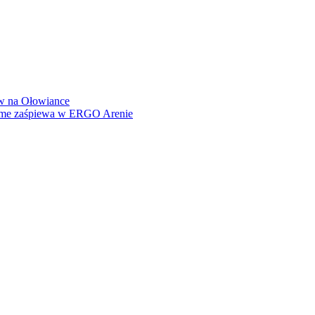
how na Ołowiance
Dame zaśpiewa w ERGO Arenie