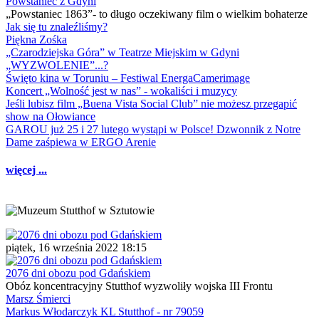
Powstaniec z Gdyni
„Powstaniec 1863”- to długo oczekiwany film o wielkim bohaterze
Jak się tu znaleźliśmy?
Piękna Zośka
„Czarodziejska Góra” w Teatrze Miejskim w Gdyni
„WYZWOLENIE”...?
Święto kina w Toruniu – Festiwal EnergaCamerimage
Koncert „Wolność jest w nas” - wokaliści i muzycy
Jeśli lubisz film „Buena Vista Social Club” nie możesz przegapić
show na Ołowiance
GAROU już 25 i 27 lutego wystąpi w Polsce! Dzwonnik z Notre
Dame zaśpiewa w ERGO Arenie
więcej ...
piątek, 16 września 2022 18:15
2076 dni obozu pod Gdańskiem
Obóz koncentracyjny Stutthof wyzwoliły wojska III Frontu
Marsz Śmierci
Markus Włodarczyk KL Stutthof - nr 79059