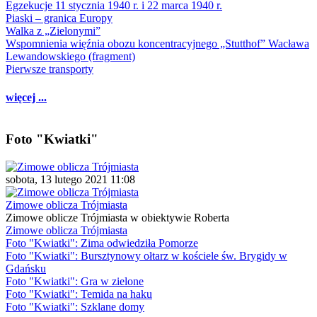
Egzekucje 11 stycznia 1940 r. i 22 marca 1940 r.
Piaski – granica Europy
Walka z „Zielonymi”
Wspomnienia więźnia obozu koncentracyjnego „Stutthof” Wacława
Lewandowskiego (fragment)
Pierwsze transporty
więcej ...
Foto "Kwiatki"
sobota, 13 lutego 2021 11:08
Zimowe oblicza Trójmiasta
Zimowe oblicze Trójmiasta w obiektywie Roberta
Zimowe oblicza Trójmiasta
Foto "Kwiatki": Zima odwiedziła Pomorze
Foto "Kwiatki": Bursztynowy ołtarz w kościele św. Brygidy w
Gdańsku
Foto "Kwiatki": Gra w zielone
Foto "Kwiatki": Temida na haku
Foto "Kwiatki": Szklane domy