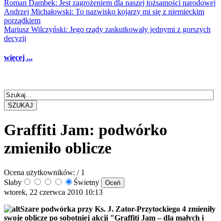
Roman Dambek: Jest zagrożeniem dla naszej tożsamości narodowej
Andrzej Michałowski: To nazwisko kojarzy mi się z niemieckim
porządkiem
Mariusz Wilczyński: Jego rządy zaskutkowały jednymi z gorszych
decyzji
więcej ...
SZUKAJ
Graffiti Jam: podwórko
zmieniło oblicze
Ocena użytkowników:
/ 1
Słaby
Świetny
wtorek, 22 czerwca 2010 10:13
Szare podwórka przy Ks. J. Zator-Przytockiego 4 zmieniły
swoje oblicze po sobotniej akcji "Graffiti Jam – dla małych i