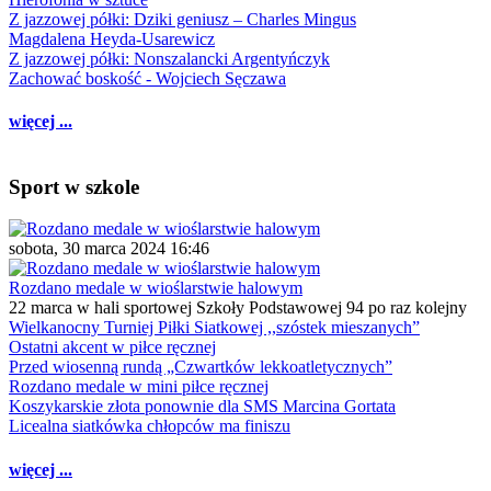
Z jazzowej półki: Dziki geniusz – Charles Mingus
Magdalena Heyda-Usarewicz
Z jazzowej półki: Nonszalancki Argentyńczyk
Zachować boskość - Wojciech Sęczawa
więcej ...
Sport w szkole
sobota, 30 marca 2024 16:46
Rozdano medale w wioślarstwie halowym
22 marca w hali sportowej Szkoły Podstawowej 94 po raz kolejny
Wielkanocny Turniej Piłki Siatkowej ,,szóstek mieszanych”
Ostatni akcent w piłce ręcznej
Przed wiosenną rundą „Czwartków lekkoatletycznych”
Rozdano medale w mini piłce ręcznej
Koszykarskie złota ponownie dla SMS Marcina Gortata
Licealna siatkówka chłopców ma finiszu
więcej ...