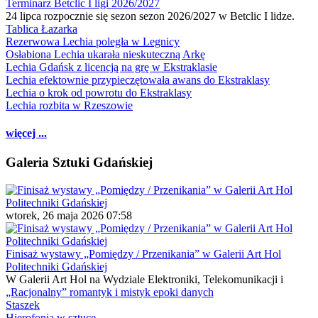
Terminarz Betclic I ligi 2026/2027
24 lipca rozpocznie się sezon sezon 2026/2027 w Betclic I lidze.
Tablica Łazarka
Rezerwowa Lechia poległa w Legnicy
Osłabiona Lechia ukarała nieskuteczną Arkę
Lechia Gdańsk z licencją na grę w Ekstraklasie
Lechia efektownie przypieczętowała awans do Ekstraklasy
Lechia o krok od powrotu do Ekstraklasy
Lechia rozbita w Rzeszowie
więcej ...
Galeria Sztuki Gdańskiej
wtorek, 26 maja 2026 07:58
Finisaż wystawy „Pomiędzy / Przenikania” w Galerii Art Hol
Politechniki Gdańskiej
W Galerii Art Hol na Wydziale Elektroniki, Telekomunikacji i
„Racjonalny” romantyk i mistyk epoki danych
Staszek
Hierofonia w sztuce