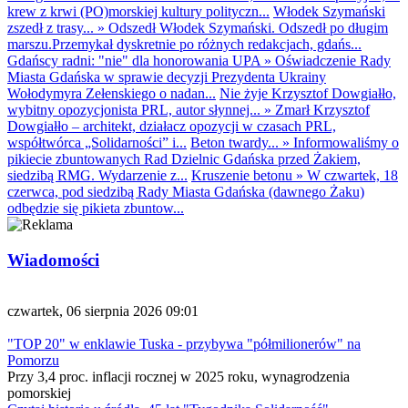
krew z krwi (PO)morskiej kultury polityczn...
Włodek Szymański
zszedł z trasy...
»
Odszedł Włodek Szymański. Odszedł po długim
marszu.Przemykał dyskretnie po różnych redakcjach, gdańs...
Gdańscy radni: "nie" dla honorowania UPA
»
Oświadczenie Rady
Miasta Gdańska w sprawie decyzji Prezydenta Ukrainy
Wołodymyra Zełenskiego o nadan...
Nie żyje Krzysztof Dowgiałło,
wybitny opozycjonista PRL, autor słynnej...
»
Zmarł Krzysztof
Dowgiałło – architekt, działacz opozycji w czasach PRL,
współtwórca „Solidarności” i...
Beton twardy...
»
Informowaliśmy o
pikiecie zbuntowanych Rad Dzielnic Gdańska przed Żakiem,
siedzibą RMG. Wydarzenie z...
Kruszenie betonu
»
W czwartek, 18
czerwca, pod siedzibą Rady Miasta Gdańska (dawnego Żaku)
odbędzie się pikieta zbuntow...
Wiadomości
czwartek, 06 sierpnia 2026 09:01
"TOP 20" w enklawie Tuska - przybywa "półmilionerów" na
Pomorzu
Przy 3,4 proc. inflacji rocznej w 2025 roku, wynagrodzenia
pomorskiej