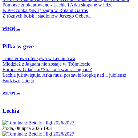
Pomorze znokautowane - Lechia i Arka skopane w lidze
F. Pieczonka (SKT) zagra w Roland Garros
Z różnych boisk i stadionów Jerzego Geberta
więcej ...
Piłka w grze
Transferowa ofensywa w Lechii trwa
Młodzież z Jaguara nie zostaje w Trójmieście
Europa w Gdańsku*Stracona szansa Jaguara?
Lechia już świętuje, Arka musi postawić kropkę nad i, jubileusz
Budziwojskiego
więcej ...
Lechia
środa, 08 lipca 2026 19:31