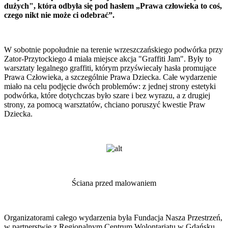
dużych", która odbyła się pod hasłem „Prawa człowieka to coś,
czego nikt nie może ci odebrać”.
W sobotnie popołudnie na terenie wrzeszczańskiego podwórka przy
Zator-Przytockiego 4 miała miejsce akcja "Graffiti Jam". Były to
warsztaty legalnego graffiti, którym przyświecały hasła promujące
Prawa Człowieka, a szczególnie Prawa Dziecka. Całe wydarzenie
miało na celu podjęcie dwóch problemów: z jednej strony estetyki
podwórka, które dotychczas było szare i bez wyrazu, a z drugiej
strony, za pomocą warsztatów, chciano poruszyć kwestie Praw
Dziecka.
Ściana przed malowaniem
Organizatorami całego wydarzenia była Fundacja Nasza Przestrzeń,
w partnerstwie z Regionalnym Centrum Wolontariatu w Gdańsku.