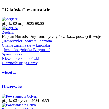
"Gdańska" w antrakcie
piątek, 02 maja 2025 08:00
Żeglarz
Kapitan Nut odważny, romantyczny, bez skazy, poświęcił swoje
„Rowerzyści” Volkera Schmidta
Charlie zmienia się w kurczaka
„Iwona księżniczka Burgunda”
Śpiew morza
Niewolnice z Pipidówki
Ciemności kryją ziemię
więcej ...
Rozrywka
piątek, 05 stycznia 2024 16:35