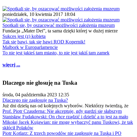
poniedziałek, 10 kwietnia 2017 18:04
Spotkali się, by oszacować możliwości założenia muzeum
Fundacja „Mater Dei”, ta sama dzięki której w dużej mierze
Sukces jest (z) kobietą
Tak się bawi, tak się bawi ROD Kopernik!
Malbork w Europarlamencie
To nie jest jakieś tam miasto, to nie jest jakiś tam zamek
więcej ...
Dlaczego nie głosuję na Tuska
środa, 04 października 2023 12:35
Dlaczego nie zagłosuję na Tuska?
Już dni dzielą nas od kolejnych wyborów. Niektórzy twierdzą, że
Prof. Piotr Czauderna: Nie akceptuję, gdy gardzi się słabszym
Stanisław Fudakowski: On chce rządzić i dzielić a to jest za mało
Mikołaj Jacek Kujawian: nie mogę wybaczyć panu Tuskowi, że tak
skłócił Polaków
Piotr Kotlarz: Z trzech powodów nie zagłosuję na Tuska i PO