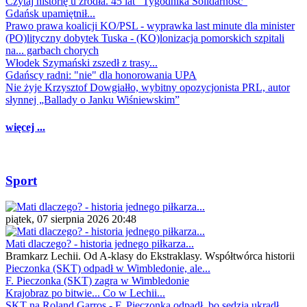
Czytaj historię u źródła. 45 lat "Tygodnika Solidarność"
Gdańsk upamiętnił...
Prawo prawa koalicji KO/PSL - wyprawka last minute dla minister
(PO)lityczny dobytek Tuska - (KO)lonizacja pomorskich szpitali
na... garbach chorych
Włodek Szymański zszedł z trasy...
Gdańscy radni: "nie" dla honorowania UPA
Nie żyje Krzysztof Dowgiałło, wybitny opozycjonista PRL, autor
słynnej „Ballady o Janku Wiśniewskim”
więcej ...
Sport
piątek, 07 sierpnia 2026 20:48
Mati dlaczego? - historia jednego piłkarza...
Bramkarz Lechii. Od A-klasy do Ekstraklasy. Współtwórca historii
Pieczonka (SKT) odpadł w Wimbledonie, ale...
F. Pieczonka (SKT) zagra w Wimbledonie
Krajobraz po bitwie... Co w Lechii...
SKT na Roland Garros - F. Pieczonka odpadł, bo sędzia ukradł...