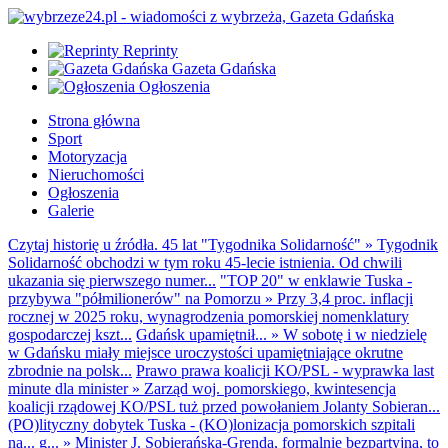
Reprinty
Gazeta Gdańska
Ogłoszenia
Strona główna
Sport
Motoryzacja
Nieruchomości
Ogłoszenia
Galerie
Czytaj historię u źródła. 45 lat "Tygodnika Solidarność"
»
Tygodnik
Solidarność obchodzi w tym roku 45-lecie istnienia. Od chwili
ukazania się pierwszego numer...
"TOP 20" w enklawie Tuska -
przybywa "półmilionerów" na Pomorzu
»
Przy 3,4 proc. inflacji
rocznej w 2025 roku, wynagrodzenia pomorskiej nomenklatury
gospodarczej kszt...
Gdańsk upamiętnił...
»
W sobotę i w niedzielę
w Gdańsku miały miejsce uroczystości upamiętniające okrutne
zbrodnie na polsk...
Prawo prawa koalicji KO/PSL - wyprawka last
minute dla minister
»
Zarząd woj. pomorskiego, kwintesencja
koalicji rządowej KO/PSL tuż przed powołaniem Jolanty Sobieran...
(PO)lityczny dobytek Tuska - (KO)lonizacja pomorskich szpitali
na... g...
»
Minister J. Sobierańska-Grenda, formalnie bezpartyjna, to