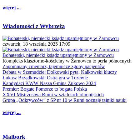
więcej ...
Wiadomości z Wybrzeża
czwartek, 18 września 2025 17:09
Bohaterski, niemiecki ksiądz upamiętniony w Żarnowcu
Kompleks klasztorno-kościelny w Żarnowcu to perła północnych
Zapomniany cmentarz, tajemnicze zgony pacjentów
Debata w Szemudzie: Dołkowski pyta, Kalkowski kluczy
Łukasz Brządkowski: Ostra gra w Tczewie
Kandydaci KWW Nasza Gmina Żukowo 2024
Premier: Bogate Pomorze to bogata Polska
XXVI Mistrzostwa Rumi w sztafetach olimpijskich
Grupa „Odkrywców” z SP nr 10 w Rumi poznaje tajniki nauki
więcej ...
Malbork