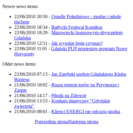
Newer news items:
22/06/2010 20:50
-
Osiedle Południowe - modne i młode
duchem
22/06/2010 18:34
-
Bałtycki Festiwal Komiksu
22/06/2010 18:29
-
Mazowiecki honorowym obywatelem
Gdańska
22/06/2010 12:51
-
Jak wysokie będą czynsze?
22/06/2010 11:01
-
Gdański PUP przetestuje program Nowe
Horyzonty
Older news items:
22/06/2010 07:13
-
Jan Zarębski szefem Gdańskiego Klubu
Biznesu
21/06/2010 18:02
-
Rusza remont torów na Przymorzu i
Zaspie
21/06/2010 14:17
-
Piknik na Zdrowie
21/06/2010 13:53
-
Konkurs plastyczny "Gdyńskie
zwierzęta"
21/06/2010 08:01
-
Klienci ENERGI nie odczują strajku
Poprzednia strona
Następna strona